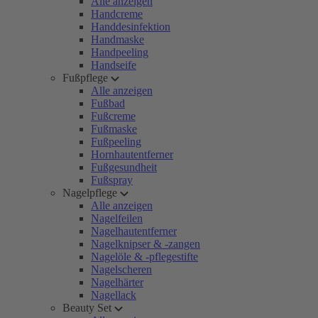
Alle anzeigen
Handcreme
Handdesinfektion
Handmaske
Handpeeling
Handseife
Fußpflege
Alle anzeigen
Fußbad
Fußcreme
Fußmaske
Fußpeeling
Hornhautentferner
Fußgesundheit
Fußspray
Nagelpflege
Alle anzeigen
Nagelfeilen
Nagelhautentferner
Nagelknipser & -zangen
Nagelöle & -pflegestifte
Nagelscheren
Nagelhärter
Nagellack
Beauty Set