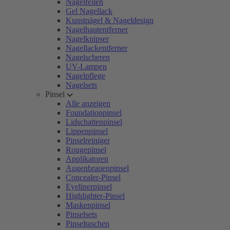
Nagelfeilen
Gel Nagellack
Kunstnägel & Nageldesign
Nagelhautentferner
Nagelknipser
Nagellackentferner
Nagelscheren
UV-Lampen
Nagelpflege
Nagelsets
Pinsel
Alle anzeigen
Foundationpinsel
Lidschattenpinsel
Lippenpinsel
Pinselreiniger
Rougepinsel
Applikatoren
Augenbrauenpinsel
Concealer-Pinsel
Eyelinerpinsel
Highlighter-Pinsel
Maskenpinsel
Pinselsets
Pinseltaschen