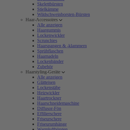
Skelettbürsten
Stielkämme
Wildschweinborsten-Bürsten
Haar-Accessoires
Alle anzeigen
Haargummis
Lockenwickler
Scrunchies
Haarspangen & -klammern
Sprühflaschen
Haarnadeln
Lockenbänder
Zubehör
Haarstyling-Geräte
Alle anzeigen
Glätteisen
Lockenstäbe
Heizwickler
Haartrockner
Haarschneidemaschine
Diffusor-Fön
Effilierschere
Friseurschere
Friseurumhänge
Warmluftbürsten