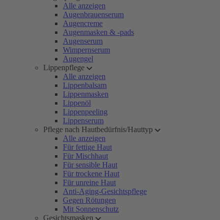
Alle anzeigen
Augenbrauenserum
Augencreme
Augenmasken & -pads
Augenserum
Wimpernserum
Augengel
Lippenpflege
Alle anzeigen
Lippenbalsam
Lippenmasken
Lippenöl
Lippenpeeling
Lippenserum
Pflege nach Hautbedürfnis/Hauttyp
Alle anzeigen
Für fettige Haut
Für Mischhaut
Für sensible Haut
Für trockene Haut
Für unreine Haut
Anti-Aging-Gesichtspflege
Gegen Rötungen
Mit Sonnenschutz
Gesichtsmasken