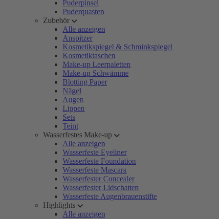
Puderpinsel
Puderquasten
Zubehör
Alle anzeigen
Anspitzer
Kosmetikspiegel & Schminkspiegel
Kosmetiktaschen
Make-up Leerpaletten
Make-up Schwämme
Blotting Paper
Nägel
Augen
Lippen
Sets
Teint
Wasserfestes Make-up
Alle anzeigen
Wasserfeste Eyeliner
Wasserfeste Foundation
Wasserfeste Mascara
Wasserfester Concealer
Wasserfester Lidschatten
Wasserfeste Augenbrauenstifte
Highlights
Alle anzeigen