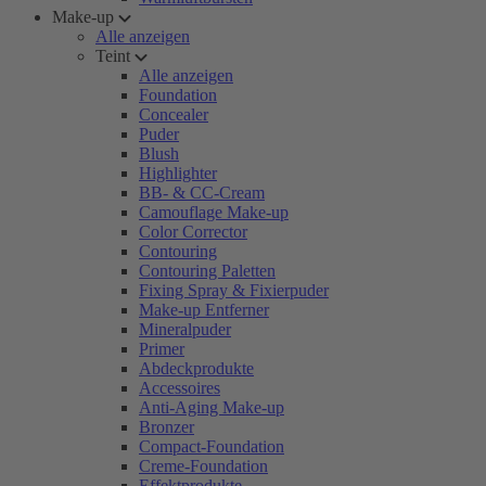
Make-up
Alle anzeigen
Teint
Alle anzeigen
Foundation
Concealer
Puder
Blush
Highlighter
BB- & CC-Cream
Camouflage Make-up
Color Corrector
Contouring
Contouring Paletten
Fixing Spray & Fixierpuder
Make-up Entferner
Mineralpuder
Primer
Abdeckprodukte
Accessoires
Anti-Aging Make-up
Bronzer
Compact-Foundation
Creme-Foundation
Effektprodukte