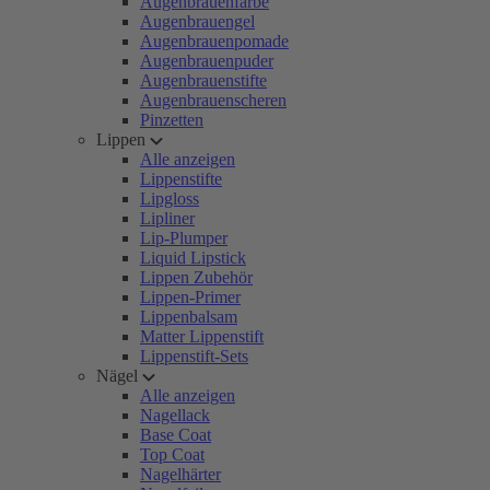
Augenbrauenfarbe
Augenbrauengel
Augenbrauenpomade
Augenbrauenpuder
Augenbrauenstifte
Augenbrauenscheren
Pinzetten
Lippen
Alle anzeigen
Lippenstifte
Lipgloss
Lipliner
Lip-Plumper
Liquid Lipstick
Lippen Zubehör
Lippen-Primer
Lippenbalsam
Matter Lippenstift
Lippenstift-Sets
Nägel
Alle anzeigen
Nagellack
Base Coat
Top Coat
Nagelhärter