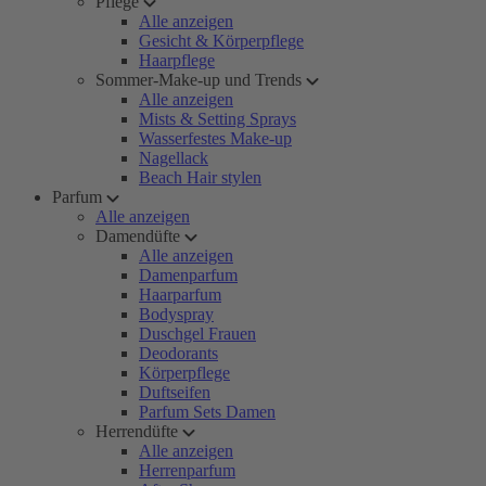
Pflege
Alle anzeigen
Gesicht & Körperpflege
Haarpflege
Sommer-Make-up und Trends
Alle anzeigen
Mists & Setting Sprays
Wasserfestes Make-up
Nagellack
Beach Hair stylen
Parfum
Alle anzeigen
Damendüfte
Alle anzeigen
Damenparfum
Haarparfum
Bodyspray
Duschgel Frauen
Deodorants
Körperpflege
Duftseifen
Parfum Sets Damen
Herrendüfte
Alle anzeigen
Herrenparfum