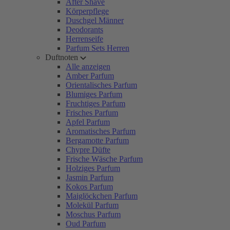
After Shave
Körperpflege
Duschgel Männer
Deodorants
Herrenseife
Parfum Sets Herren
Duftnoten
Alle anzeigen
Amber Parfum
Orientalisches Parfum
Blumiges Parfum
Fruchtiges Parfum
Frisches Parfum
Apfel Parfum
Aromatisches Parfum
Bergamotte Parfum
Chypre Düfte
Frische Wäsche Parfum
Holziges Parfum
Jasmin Parfum
Kokos Parfum
Maiglöckchen Parfum
Molekül Parfum
Moschus Parfum
Oud Parfum