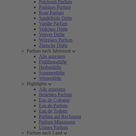
Patchouli Parfum
Pudriges Parfum
Rose Parfum
Sandelholz Düfte
Vanille Parfum
Veilchen Düfte
Vetiver Düfte
Würziges Parfum
Zitrische Düfte
Parfum nach Jahreszeit
Alle anzeigen
Frühlingsdüfte
Herbstdüfte
Sommerdüfte
Winterdüfte
Highlights
Alle anzeigen
Beliebtes Parfum
Eau de Cologne
Eau de Parfum
Eau de Toilette
Parfum auf Rechnung
Parfum Miniaturen
Unisex Parfum
Parfum nach Land