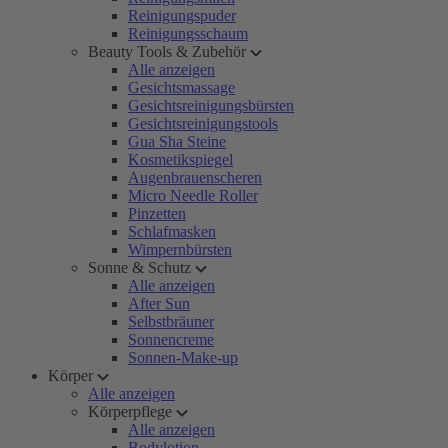
Reinigungspuder
Reinigungsschaum
Beauty Tools & Zubehör
Alle anzeigen
Gesichtsmassage
Gesichtsreinigungsbürsten
Gesichtsreinigungstools
Gua Sha Steine
Kosmetikspiegel
Augenbrauenscheren
Micro Needle Roller
Pinzetten
Schlafmasken
Wimpernbürsten
Sonne & Schutz
Alle anzeigen
After Sun
Selbstbräuner
Sonnencreme
Sonnen-Make-up
Körper
Alle anzeigen
Körperpflege
Alle anzeigen
Bodylotion