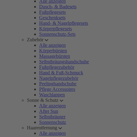
Alle anzeigen
Dusch- & Badesets
Fußpflegesets
Geschenksets
Hand- & Nagelpflegesets
Körperpflegesets
Sonnenschutz-Sets
Zubehör
Alle anzeigen
Körperbürsten
Massagebürsten
Selbstbräungshandschuhe
Fußpflegezubehör
Hand & Fuß-Schmuck
Nagelpflegezubehör
Peelinghandschuhe
Pflege Accessoires
Waschlappen
Sonne & Schutz
Alle anzeigen
After Sun
Selbstbräuner
Sonnenschutz
Haarentfernung
Alle anzeigen