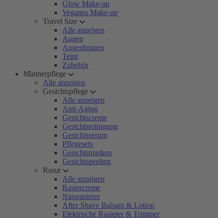
Glow Make-up
Veganes Make-up
Travel Size
Alle anzeigen
Augen
Augenbrauen
Teint
Zubehör
Männerpflege
Alle anzeigen
Gesichtspflege
Alle anzeigen
Anti-Aging
Gesichtscreme
Gesichtsreinigung
Gesichtsserum
Pflegesets
Gesichtsmasken
Gesichtspeeling
Rasur
Alle anzeigen
Rasiercreme
Nassrasierer
After Shave Balsam & Lotion
Elektrische Rasierer & Trimmer