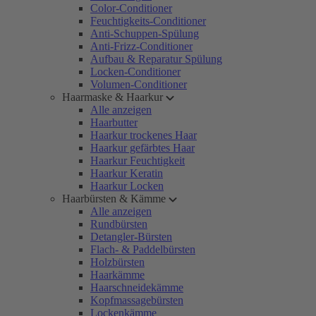
Color-Conditioner
Feuchtigkeits-Conditioner
Anti-Schuppen-Spülung
Anti-Frizz-Conditioner
Aufbau & Reparatur Spülung
Locken-Conditioner
Volumen-Conditioner
Haarmaske & Haarkur
Alle anzeigen
Haarbutter
Haarkur trockenes Haar
Haarkur gefärbtes Haar
Haarkur Feuchtigkeit
Haarkur Keratin
Haarkur Locken
Haarbürsten & Kämme
Alle anzeigen
Rundbürsten
Detangler-Bürsten
Flach- & Paddelbürsten
Holzbürsten
Haarkämme
Haarschneidekämme
Kopfmassagebürsten
Lockenkämme