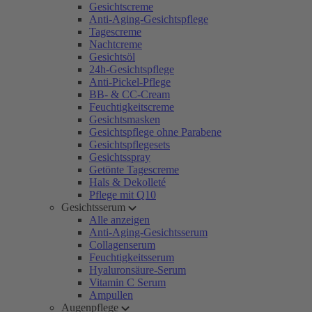
Gesichtscreme
Anti-Aging-Gesichtspflege
Tagescreme
Nachtcreme
Gesichtsöl
24h-Gesichtspflege
Anti-Pickel-Pflege
BB- & CC-Cream
Feuchtigkeitscreme
Gesichtsmasken
Gesichtspflege ohne Parabene
Gesichtspflegesets
Gesichtsspray
Getönte Tagescreme
Hals & Dekolleté
Pflege mit Q10
Gesichtsserum
Alle anzeigen
Anti-Aging-Gesichtsserum
Collagenserum
Feuchtigkeitsserum
Hyaluronsäure-Serum
Vitamin C Serum
Ampullen
Augenpflege