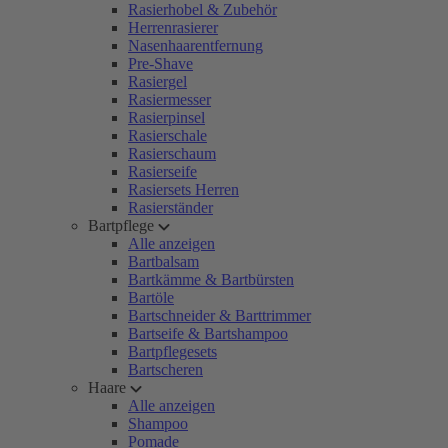
Rasierhobel & Zubehör
Herrenrasierer
Nasenhaarentfernung
Pre-Shave
Rasiergel
Rasiermesser
Rasierpinsel
Rasierschale
Rasierschaum
Rasierseife
Rasiersets Herren
Rasierständer
Bartpflege
Alle anzeigen
Bartbalsam
Bartkämme & Bartbürsten
Bartöle
Bartschneider & Barttrimmer
Bartseife & Bartshampoo
Bartpflegesets
Bartscheren
Haare
Alle anzeigen
Shampoo
Pomade