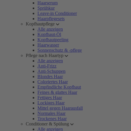
Haarserum
Sprühkur
Leave-in Conditioner
Haarpflegesets
Kopfhautpflege
Alle anzeigen
Kopfhaut-Öl
Kopfhautpeeling
Haarwasser
Sonnenschutz & -pflege
Pflege nach Haartyp
Alle anzeigen
Anti-Frizz
Anti-Schuppen
Blondes Haar
Coloriertes Haar
Empfindliche Kopfhaut
Feines & glattes Haar
Fettiges Haar
Lockiges Haar
Mittel gegen Haarausfall
Normales Haar
Trockenes Haar
Conditioner & Spülung
Alle anzeigen