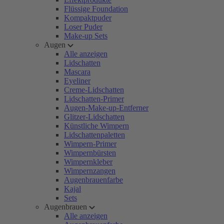
Flüssige Foundation
Kompaktpuder
Loser Puder
Make-up Sets
Augen
Alle anzeigen
Lidschatten
Mascara
Eyeliner
Creme-Lidschatten
Lidschatten-Primer
Augen-Make-up-Entferner
Glitzer-Lidschatten
Künstliche Wimpern
Lidschattenpaletten
Wimpern-Primer
Wimpernbürsten
Wimpernkleber
Wimpernzangen
Augenbrauenfarbe
Kajal
Sets
Augenbrauen
Alle anzeigen