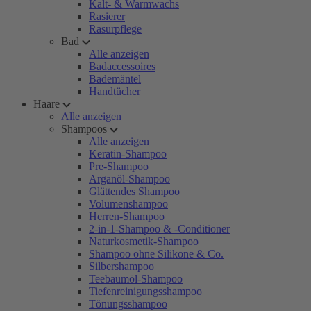
Kalt- & Warmwachs
Rasierer
Rasurpflege
Bad
Alle anzeigen
Badaccessoires
Bademäntel
Handtücher
Haare
Alle anzeigen
Shampoos
Alle anzeigen
Keratin-Shampoo
Pre-Shampoo
Arganöl-Shampoo
Glättendes Shampoo
Volumenshampoo
Herren-Shampoo
2-in-1-Shampoo & -Conditioner
Naturkosmetik-Shampoo
Shampoo ohne Silikone & Co.
Silbershampoo
Teebaumöl-Shampoo
Tiefenreinigungsshampoo
Tönungsshampoo