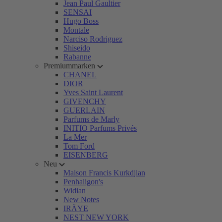
Jean Paul Gaultier
SENSAI
Hugo Boss
Montale
Narciso Rodriguez
Shiseido
Rabanne
Premiummarken
CHANEL
DIOR
Yves Saint Laurent
GIVENCHY
GUERLAIN
Parfums de Marly
INITIO Parfums Privés
La Mer
Tom Ford
EISENBERG
Neu
Maison Francis Kurkdjian
Penhaligon's
Widian
New Notes
IRÄYE
NEST NEW YORK