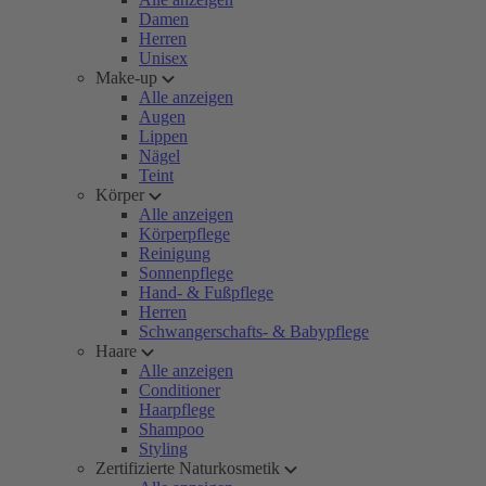
Damen
Herren
Unisex
Make-up
Alle anzeigen
Augen
Lippen
Nägel
Teint
Körper
Alle anzeigen
Körperpflege
Reinigung
Sonnenpflege
Hand- & Fußpflege
Herren
Schwangerschafts- & Babypflege
Haare
Alle anzeigen
Conditioner
Haarpflege
Shampoo
Styling
Zertifizierte Naturkosmetik