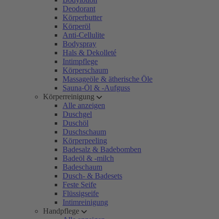
Deodorant
Körperbutter
Körperöl
Anti-Cellulite
Bodyspray
Hals & Dekolleté
Intimpflege
Körperschaum
Massageöle & ätherische Öle
Sauna-Öl & -Aufguss
Körperreinigung
Alle anzeigen
Duschgel
Duschöl
Duschschaum
Körperpeeling
Badesalz & Badebomben
Badeöl & -milch
Badeschaum
Dusch- & Badesets
Feste Seife
Flüssigseife
Intimreinigung
Handpflege