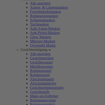
Alle anzeigen
Augen- & Lippenmasken
Feuchtigkeitsmasken
Reinigungsmasken
Schlammmasken
Tuchmasken
Anti-Aging-Masken
Anti-Pickel-Masken
Glow Masken
Mitesser-Masken
Overnight Maske
Gesichtsreinigung
Alle anzeigen
Gesichtspeeling
Gesichtswasser
Mizellenwasser
Reinigungsgel
Reinigungsöl
Abschminkpads
Abschminktücher
Gesichtsreinigungssets
Gesichtsseife
Make-up-Entferner
Reinigungscreme
Reinigungsmilch