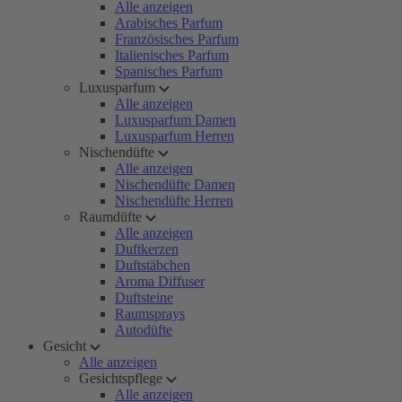
Alle anzeigen
Arabisches Parfum
Französisches Parfum
Italienisches Parfum
Spanisches Parfum
Luxusparfum
Alle anzeigen
Luxusparfum Damen
Luxusparfum Herren
Nischendüfte
Alle anzeigen
Nischendüfte Damen
Nischendüfte Herren
Raumdüfte
Alle anzeigen
Duftkerzen
Duftstäbchen
Aroma Diffuser
Duftsteine
Raumsprays
Autodüfte
Gesicht
Alle anzeigen
Gesichtspflege
Alle anzeigen