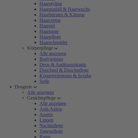
Haarstyling
Haarausfall & Haarwuchs
Haarbürsten & Kämme
Haarcreme
Haargel
Haarpaste
Haarpflege
Haarschneider
Körperpflege
Alle anzeigen
Bodylotions
Deos & Antitranspirants
Duschgel & Duschpflege
Körperreinigung & Scrubs
Seife
Drogerie
Alle anzeigen
Gesichtspflege
Alle anzeigen
Anti-Aging
Augen
Lippen
Nachtpflege
Tagespflege
Rasur