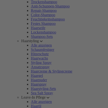
Trockenshampoo
Anti-Schuppen-Shampoo
Repair-Shampoo
Color-Shampoo
Feuchtigkeitsshampoo
Festes Shampoo
Haarseife
Lockenshampoo
Shampoo-Sets
Haarstyling
Alle anzeigen
Schaumfestiger
Hitzeschutz
Haarwachs
Styling Spray
Ansatzspray
Haarcreme & Stylingcreme
Haargel
Haarpuder
Haarspray
Haarstyling-Sets
Sea Salt Spray
Leave-In Pflege
Alle anzeigen
Haaröl