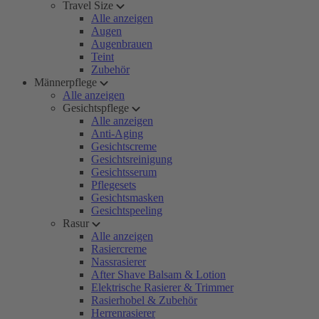
Travel Size
Alle anzeigen
Augen
Augenbrauen
Teint
Zubehör
Männerpflege
Alle anzeigen
Gesichtspflege
Alle anzeigen
Anti-Aging
Gesichtscreme
Gesichtsreinigung
Gesichtsserum
Pflegesets
Gesichtsmasken
Gesichtspeeling
Rasur
Alle anzeigen
Rasiercreme
Nassrasierer
After Shave Balsam & Lotion
Elektrische Rasierer & Trimmer
Rasierhobel & Zubehör
Herrenrasierer