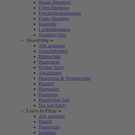
Repair-Shampoo
Color-Shampoo
Feuchtigkeitsshampoo
Festes Shampoo
Haarseife
Lockenshampoo
Shampoo-Sets
Haarstyling
Alle anzeigen
Schaumfestiger
Hitzeschutz
Haarwachs
Styling Spray
Ansatzspray
Haarcreme & Stylingcreme
Haargel
Haarpuder
Haarspray
Haarstyling-Sets
Sea Salt Spray
Leave-In Pflege
Alle anzeigen
Haaröl
Haarserum
Sprühkur