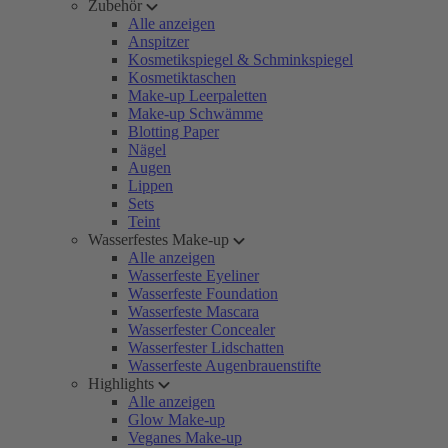
Zubehör
Alle anzeigen
Anspitzer
Kosmetikspiegel & Schminkspiegel
Kosmetiktaschen
Make-up Leerpaletten
Make-up Schwämme
Blotting Paper
Nägel
Augen
Lippen
Sets
Teint
Wasserfestes Make-up
Alle anzeigen
Wasserfeste Eyeliner
Wasserfeste Foundation
Wasserfeste Mascara
Wasserfester Concealer
Wasserfester Lidschatten
Wasserfeste Augenbrauenstifte
Highlights
Alle anzeigen
Glow Make-up
Veganes Make-up