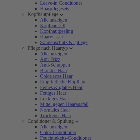
Leave-in Conditioner
Haarpflegesets
Kopfhautpflege
Alle anzeigen
Kopfhaut-Öl
Kopfhautpeeling
Haarwasser
Sonnenschutz & -pflege
Pflege nach Haartyp
Alle anzeigen
Anti-Frizz
Anti-Schuppen
Blondes Haar
Coloriertes Haar
Empfindliche Kopfhaut
Feines & glattes Haar
Fettiges Haar
Lockiges Haar
Mittel gegen Haarausfall
Normales Haar
Trockenes Haar
Conditioner & Spülung
Alle anzeigen
Color-Conditioner
Feuchtigkeits-Conditioner