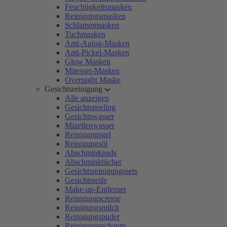
Feuchtigkeitsmasken
Reinigungsmasken
Schlammmasken
Tuchmasken
Anti-Aging-Masken
Anti-Pickel-Masken
Glow Masken
Mitesser-Masken
Overnight Maske
Gesichtsreinigung
Alle anzeigen
Gesichtspeeling
Gesichtswasser
Mizellenwasser
Reinigungsgel
Reinigungsöl
Abschminkpads
Abschminktücher
Gesichtsreinigungssets
Gesichtsseife
Make-up-Entferner
Reinigungscreme
Reinigungsmilch
Reinigungspuder
Reinigungsschaum