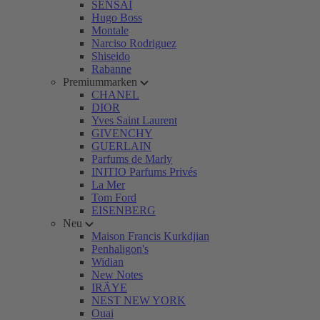
SENSAI
Hugo Boss
Montale
Narciso Rodriguez
Shiseido
Rabanne
Premiummarken
CHANEL
DIOR
Yves Saint Laurent
GIVENCHY
GUERLAIN
Parfums de Marly
INITIO Parfums Privés
La Mer
Tom Ford
EISENBERG
Neu
Maison Francis Kurkdjian
Penhaligon's
Widian
New Notes
IRÄYE
NEST NEW YORK
Ouai