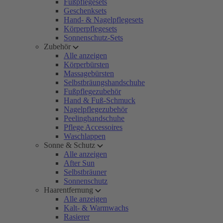
Fußpflegesets
Geschenksets
Hand- & Nagelpflegesets
Körperpflegesets
Sonnenschutz-Sets
Zubehör
Alle anzeigen
Körperbürsten
Massagebürsten
Selbstbräungshandschuhe
Fußpflegezubehör
Hand & Fuß-Schmuck
Nagelpflegezubehör
Peelinghandschuhe
Pflege Accessoires
Waschlappen
Sonne & Schutz
Alle anzeigen
After Sun
Selbstbräuner
Sonnenschutz
Haarentfernung
Alle anzeigen
Kalt- & Warmwachs
Rasierer