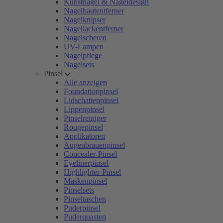
Kunstnägel & Nageldesign
Nagelhautentferner
Nagelknipser
Nagellackentferner
Nagelscheren
UV-Lampen
Nagelpflege
Nagelsets
Pinsel
Alle anzeigen
Foundationpinsel
Lidschattenpinsel
Lippenpinsel
Pinselreiniger
Rougepinsel
Applikatoren
Augenbrauenpinsel
Concealer-Pinsel
Eyelinerpinsel
Highlighter-Pinsel
Maskenpinsel
Pinselsets
Pinseltaschen
Puderpinsel
Puderquasten