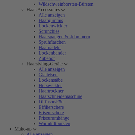
Wildschweinborsten-Bürsten
Haar-Accessoires
Alle anzeigen
Haargummis
Lockenwickler
Scrunchies
Haarspangen & -klammern
Sprühflaschen
Haarnadeln
Lockenbänder
Zubehör
Haarstyling-Geräte
Alle anzeigen
Glätteisen
Lockenstäbe
Heizwickler
Haartrockner
Haarschneidemaschine
Diffusor-Fön
Effilierschere
Friseurschere
Friseurumhänge
Warmluftbürsten
Make-up
Alle anzeigen