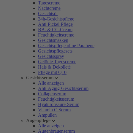
Tagescreme
Nachtcreme
Gesichtsöl
24h-Gesichtspflege
Anti-Pickel-Pflege
BB- & CC-Cream
Feuchtigkeitscreme
Gesichtsmasken
Gesichtspflege ohne Parabene
Gesichtspflegesets
Gesichtsspray
Getönte Tagescreme
Hals & Dekolleté
Pflege mit Q10
Gesichtsserum
Alle anzeigen
Anti-Aging-Gesichtsserum
Collagenserum
Feuchtigkeitsserum
Hyaluronsäure-Serum
Vitamin C Serum
Ampullen
Augenpflege
Alle anzeigen
Augenbrauenserum