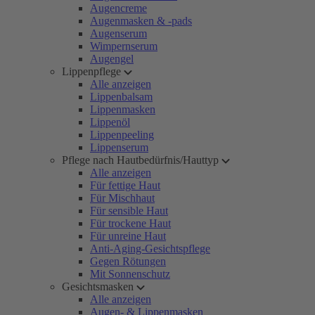
Augencreme
Augenmasken & -pads
Augenserum
Wimpernserum
Augengel
Lippenpflege
Alle anzeigen
Lippenbalsam
Lippenmasken
Lippenöl
Lippenpeeling
Lippenserum
Pflege nach Hautbedürfnis/Hauttyp
Alle anzeigen
Für fettige Haut
Für Mischhaut
Für sensible Haut
Für trockene Haut
Für unreine Haut
Anti-Aging-Gesichtspflege
Gegen Rötungen
Mit Sonnenschutz
Gesichtsmasken
Alle anzeigen
Augen- & Lippenmasken