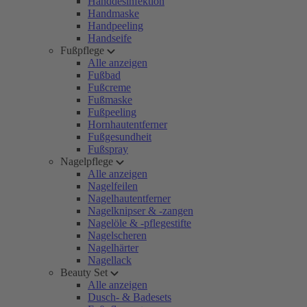
Handdesinfektion
Handmaske
Handpeeling
Handseife
Fußpflege
Alle anzeigen
Fußbad
Fußcreme
Fußmaske
Fußpeeling
Hornhautentferner
Fußgesundheit
Fußspray
Nagelpflege
Alle anzeigen
Nagelfeilen
Nagelhautentferner
Nagelknipser & -zangen
Nagelöle & -pflegestifte
Nagelscheren
Nagelhärter
Nagellack
Beauty Set
Alle anzeigen
Dusch- & Badesets