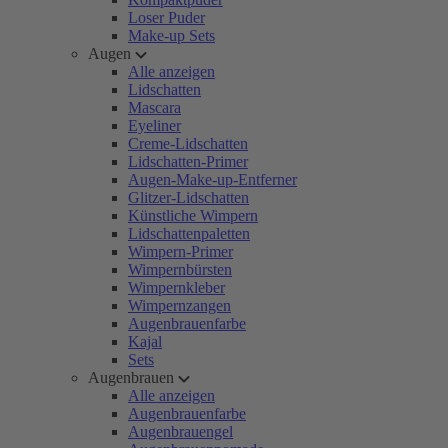
Loser Puder
Make-up Sets
Augen
Alle anzeigen
Lidschatten
Mascara
Eyeliner
Creme-Lidschatten
Lidschatten-Primer
Augen-Make-up-Entferner
Glitzer-Lidschatten
Künstliche Wimpern
Lidschattenpaletten
Wimpern-Primer
Wimpernbürsten
Wimpernkleber
Wimpernzangen
Augenbrauenfarbe
Kajal
Sets
Augenbrauen
Alle anzeigen
Augenbrauenfarbe
Augenbrauengel