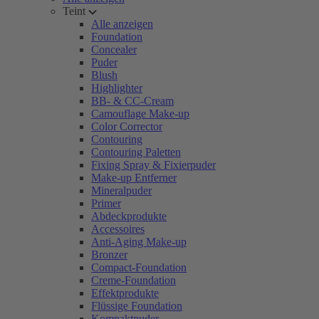
Teint
Alle anzeigen
Foundation
Concealer
Puder
Blush
Highlighter
BB- & CC-Cream
Camouflage Make-up
Color Corrector
Contouring
Contouring Paletten
Fixing Spray & Fixierpuder
Make-up Entferner
Mineralpuder
Primer
Abdeckprodukte
Accessoires
Anti-Aging Make-up
Bronzer
Compact-Foundation
Creme-Foundation
Effektprodukte
Flüssige Foundation
Kompaktpuder