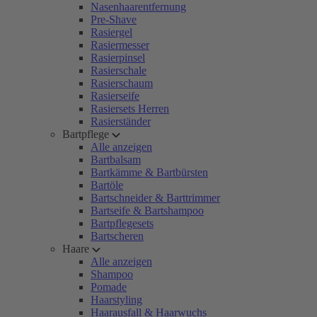
Nasenhaarentfernung
Pre-Shave
Rasiergel
Rasiermesser
Rasierpinsel
Rasierschale
Rasierschaum
Rasierseife
Rasiersets Herren
Rasierständer
Bartpflege
Alle anzeigen
Bartbalsam
Bartkämme & Bartbürsten
Bartöle
Bartschneider & Barttrimmer
Bartseife & Bartshampoo
Bartpflegesets
Bartscheren
Haare
Alle anzeigen
Shampoo
Pomade
Haarstyling
Haarausfall & Haarwuchs