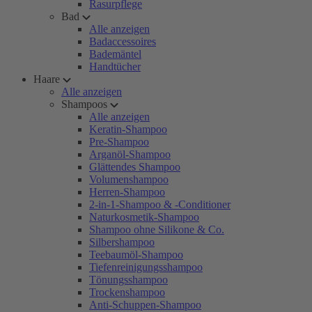
Rasurpflege
Bad
Alle anzeigen
Badaccessoires
Bademäntel
Handtücher
Haare
Alle anzeigen
Shampoos
Alle anzeigen
Keratin-Shampoo
Pre-Shampoo
Arganöl-Shampoo
Glättendes Shampoo
Volumenshampoo
Herren-Shampoo
2-in-1-Shampoo & -Conditioner
Naturkosmetik-Shampoo
Shampoo ohne Silikone & Co.
Silbershampoo
Teebaumöl-Shampoo
Tiefenreinigungsshampoo
Tönungsshampoo
Trockenshampoo
Anti-Schuppen-Shampoo