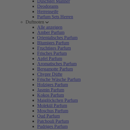
Duschgel Männer
Deodorants
Herrenseife
Parfum Sets Herren
Duftnoten
Alle anzeigen
Amber Parfum
Orientalisches Parfum
Blumiges Parfum
Fruchtiges Parfum
Frisches Parfum
Apfel Parfum
Aromatisches Parfum
Bergamotte Parfum
Chypre Düfte
Frische Wäsche Parfum
Holziges Parfum
Jasmin Parfum
Kokos Parfum
Maiglöckchen Parfum
Molekül Parfum
Moschus Parfum
Oud Parfum
Patchouli Parfum
Pudriges Parfum