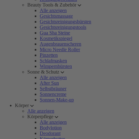
Beauty Tools & Zubehör
Alle anzeigen
Gesichtsmassage
Gesichtsreinigungsbürsten
Gesichtsreinigungstools
Gua Sha Steine
Kosmetikspiegel
Augenbrauenscheren
Micro Needle Roller
Pinzetten
Schlafmasken
Wimpernbürsten
Sonne & Schutz
Alle anzeigen
After Sun
Selbstbräuner
Sonnencreme
Sonnen-Make-up
Körper
Alle anzeigen
Körperpflege
Alle anzeigen
Bodylotion
Deodorant
Körperbutter