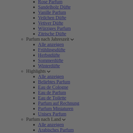
Rose Parfum
Sandelholz Düfte
Vanille Parfum
Veilchen Düfte
Vetiver Düfte
Würziges Parfum
Zitrische Düfte
Parfum nach Jahreszeit
Alle anzeigen
Frühlingsdüfte
Herbstdüfte
Sommerdüfte
Winterdüfte
Highlights
Alle anzeigen
Beliebtes Parfum
Eau de Cologne
Eau de Parfum
Eau de Toilette
Parfum auf Rechnung
Parfum Miniaturen
Unisex Parfum
Parfum nach Land
Alle anzeigen
Arabisches Parfum