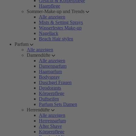
Gesicht & Körperpflege
Haarpflege
Sommer-Make-up und Trends
Alle anzeigen
Mists & Setting Sprays
Wasserfestes Make-up
Nagellack
Beach Hair stylen
Parfum
Alle anzeigen
Damendüfte
Alle anzeigen
Damenparfum
Haarparfum
Bodyspray
Duschgel Frauen
Deodorants
Körperpflege
Duftseifen
Parfum Sets Damen
Herrendüfte
Alle anzeigen
Herrenparfum
After Shave
Körperpflege