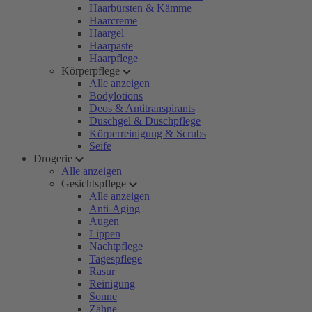
Haarbürsten & Kämme
Haarcreme
Haargel
Haarpaste
Haarpflege
Körperpflege
Alle anzeigen
Bodylotions
Deos & Antitranspirants
Duschgel & Duschpflege
Körperreinigung & Scrubs
Seife
Drogerie
Alle anzeigen
Gesichtspflege
Alle anzeigen
Anti-Aging
Augen
Lippen
Nachtpflege
Tagespflege
Rasur
Reinigung
Sonne
Zähne