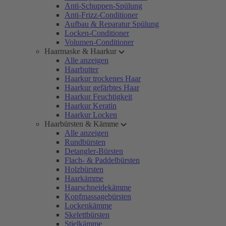
Anti-Schuppen-Spülung
Anti-Frizz-Conditioner
Aufbau & Reparatur Spülung
Locken-Conditioner
Volumen-Conditioner
Haarmaske & Haarkur
Alle anzeigen
Haarbutter
Haarkur trockenes Haar
Haarkur gefärbtes Haar
Haarkur Feuchtigkeit
Haarkur Keratin
Haarkur Locken
Haarbürsten & Kämme
Alle anzeigen
Rundbürsten
Detangler-Bürsten
Flach- & Paddelbürsten
Holzbürsten
Haarkämme
Haarschneidekämme
Kopfmassagebürsten
Lockenkämme
Skelettbürsten
Stielkämme