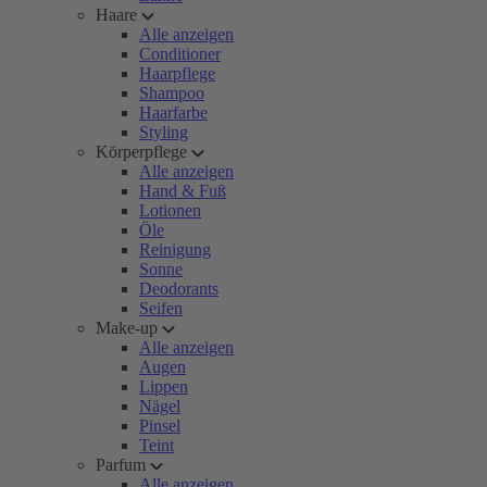
Haare
Alle anzeigen
Conditioner
Haarpflege
Shampoo
Haarfarbe
Styling
Körperpflege
Alle anzeigen
Hand & Fuß
Lotionen
Öle
Reinigung
Sonne
Deodorants
Seifen
Make-up
Alle anzeigen
Augen
Lippen
Nägel
Pinsel
Teint
Parfum
Alle anzeigen