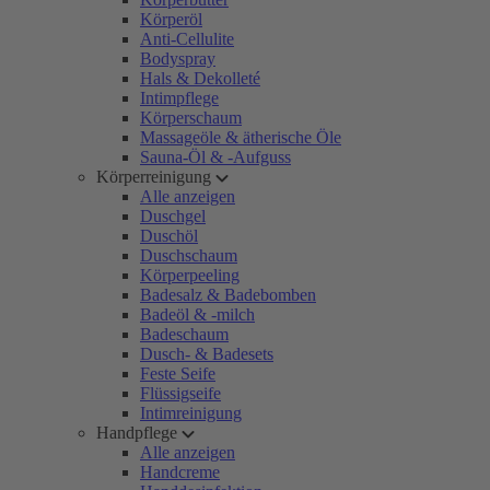
Körperöl
Anti-Cellulite
Bodyspray
Hals & Dekolleté
Intimpflege
Körperschaum
Massageöle & ätherische Öle
Sauna-Öl & -Aufguss
Körperreinigung
Alle anzeigen
Duschgel
Duschöl
Duschschaum
Körperpeeling
Badesalz & Badebomben
Badeöl & -milch
Badeschaum
Dusch- & Badesets
Feste Seife
Flüssigseife
Intimreinigung
Handpflege
Alle anzeigen
Handcreme