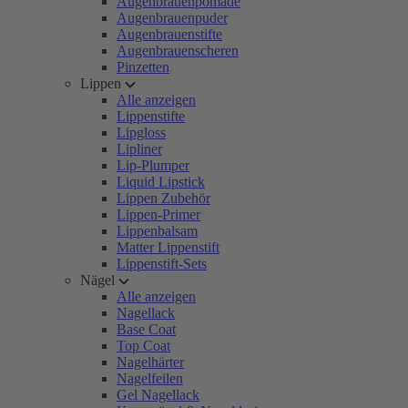
Augenbrauenpomade
Augenbrauenpuder
Augenbrauenstifte
Augenbrauenscheren
Pinzetten
Lippen
Alle anzeigen
Lippenstifte
Lipgloss
Lipliner
Lip-Plumper
Liquid Lipstick
Lippen Zubehör
Lippen-Primer
Lippenbalsam
Matter Lippenstift
Lippenstift-Sets
Nägel
Alle anzeigen
Nagellack
Base Coat
Top Coat
Nagelhärter
Nagelfeilen
Gel Nagellack