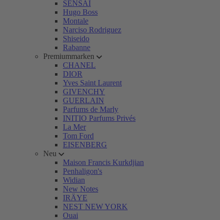
SENSAI
Hugo Boss
Montale
Narciso Rodriguez
Shiseido
Rabanne
Premiummarken
CHANEL
DIOR
Yves Saint Laurent
GIVENCHY
GUERLAIN
Parfums de Marly
INITIO Parfums Privés
La Mer
Tom Ford
EISENBERG
Neu
Maison Francis Kurkdjian
Penhaligon's
Widian
New Notes
IRÄYE
NEST NEW YORK
Ouai