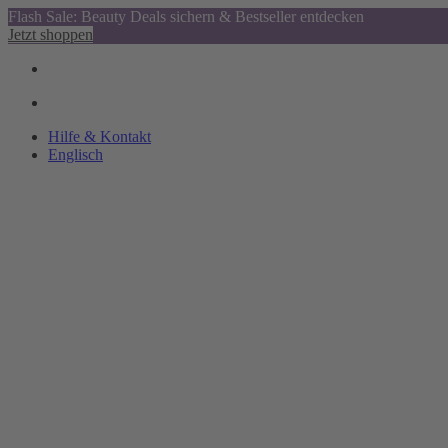
Flash Sale: Beauty Deals sichern & Bestseller entdecken
Jetzt shoppen
Hilfe & Kontakt
Englisch