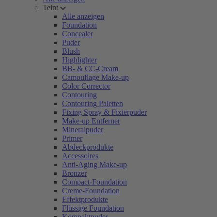
Teint
Alle anzeigen
Foundation
Concealer
Puder
Blush
Highlighter
BB- & CC-Cream
Camouflage Make-up
Color Corrector
Contouring
Contouring Paletten
Fixing Spray & Fixierpuder
Make-up Entferner
Mineralpuder
Primer
Abdeckprodukte
Accessoires
Anti-Aging Make-up
Bronzer
Compact-Foundation
Creme-Foundation
Effektprodukte
Flüssige Foundation
Kompaktpuder