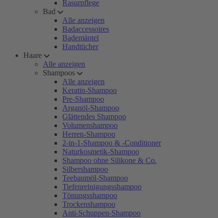
Rasurpflege
Bad
Alle anzeigen
Badaccessoires
Bademäntel
Handtücher
Haare
Alle anzeigen
Shampoos
Alle anzeigen
Keratin-Shampoo
Pre-Shampoo
Arganöl-Shampoo
Glättendes Shampoo
Volumenshampoo
Herren-Shampoo
2-in-1-Shampoo & -Conditioner
Naturkosmetik-Shampoo
Shampoo ohne Silikone & Co.
Silbershampoo
Teebaumöl-Shampoo
Tiefenreinigungsshampoo
Tönungsshampoo
Trockenshampoo
Anti-Schuppen-Shampoo