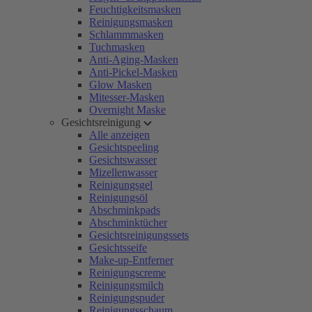
Feuchtigkeitsmasken
Reinigungsmasken
Schlammmasken
Tuchmasken
Anti-Aging-Masken
Anti-Pickel-Masken
Glow Masken
Mitesser-Masken
Overnight Maske
Gesichtsreinigung
Alle anzeigen
Gesichtspeeling
Gesichtswasser
Mizellenwasser
Reinigungsgel
Reinigungsöl
Abschminkpads
Abschminktücher
Gesichtsreinigungssets
Gesichtsseife
Make-up-Entferner
Reinigungscreme
Reinigungsmilch
Reinigungspuder
Reinigungsschaum