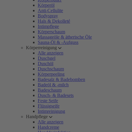
Körperöl
Anti-Cellulite
Bodyspray
Hals & Dekolleté
Intimpflege
Körperschaum
Massageöle & ätherische Öle
Sauna-Öl & -Aufguss
Körperreinigung
Alle anzeigen
Duschgel
Duschöl
Duschschaum
Körperpeeling
Badesalz & Badebomben
Badeöl & -milch
Badeschaum
Dusch- & Badesets
Feste Seife
Flüssigseife
Intimreinigung
Handpflege
Alle anzeigen
Handcreme