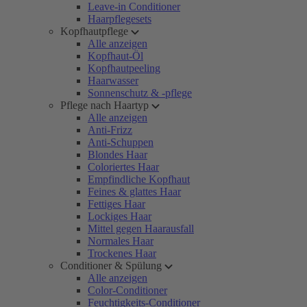
Leave-in Conditioner
Haarpflegesets
Kopfhautpflege
Alle anzeigen
Kopfhaut-Öl
Kopfhautpeeling
Haarwasser
Sonnenschutz & -pflege
Pflege nach Haartyp
Alle anzeigen
Anti-Frizz
Anti-Schuppen
Blondes Haar
Coloriertes Haar
Empfindliche Kopfhaut
Feines & glattes Haar
Fettiges Haar
Lockiges Haar
Mittel gegen Haarausfall
Normales Haar
Trockenes Haar
Conditioner & Spülung
Alle anzeigen
Color-Conditioner
Feuchtigkeits-Conditioner