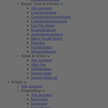
Beauty Tools & Zubehör
Alle anzeigen
Gesichtsmassage
Gesichtsreinigungsbürsten
Gesichtsreinigungstools
Gua Sha Steine
Kosmetikspiegel
Augenbrauenscheren
Micro Needle Roller
Pinzetten
Schlafmasken
Wimpernbürsten
Sonne & Schutz
Alle anzeigen
After Sun
Selbstbräuner
Sonnencreme
Sonnen-Make-up
Körper
Alle anzeigen
Körperpflege
Alle anzeigen
Bodylotion
Deodorant
Körperbutter