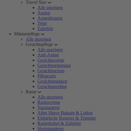
Travel Size
Alle anzeigen
Augen
Augenbrauen
Teint
Zubehör
Männerpflege
Alle anzeigen
Gesichtspflege
Alle anzeigen
Anti-Aging
Gesichtscreme
Gesichtsreinigung
Gesichtsserum
Pflegesets
Gesichtsmasken
Gesichtspeeling
Rasur
Alle anzeigen
Rasiercreme
Nassrasierer
After Shave Balsam & Lotion
Elektrische Rasierer & Trimmer
Rasierhobel & Zubehör
Herrenrasierer