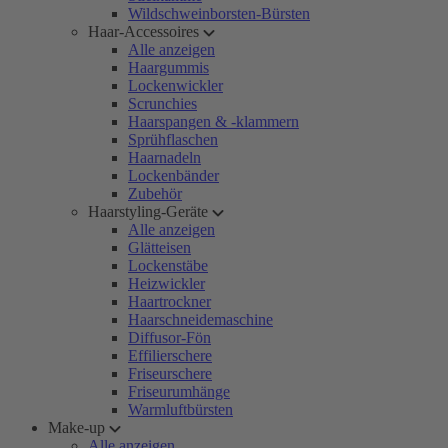
Wildschweinborsten-Bürsten
Haar-Accessoires
Alle anzeigen
Haargummis
Lockenwickler
Scrunchies
Haarspangen & -klammern
Sprühflaschen
Haarnadeln
Lockenbänder
Zubehör
Haarstyling-Geräte
Alle anzeigen
Glätteisen
Lockenstäbe
Heizwickler
Haartrockner
Haarschneidemaschine
Diffusor-Fön
Effilierschere
Friseurschere
Friseurumhänge
Warmluftbürsten
Make-up
Alle anzeigen