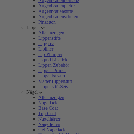
Augenbrauenpomade
Augenbrauenpuder
Augenbrauenstifte
Augenbrauenscheren
Pinzetten
Lippen
Alle anzeigen
Lippenstifte
Lipgloss
Lipliner
Lip-Plumper
Liquid Lipstick
Lippen Zubehör
Lippen-Primer
Lippenbalsam
Matter Lippenstift
Lippenstift-Sets
Nägel
Alle anzeigen
Nagellack
Base Coat
Top Coat
Nagelhärter
Nagelfeilen
Gel Nagellack