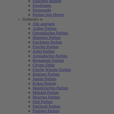
Duschgel Männer
Deodorants
Herrenseife
Parfum Sets Herren
Duftnoten
Alle anzeigen
Amber Parfum
Orientalisches Parfum
Blumiges Parfum
Fruchtiges Parfum
Frisches Parfum
Apfel Parfum
Aromatisches Parfum
Bergamotte Parfum
Chypre Düfte
Frische Wäsche Parfum
Holziges Parfum
Jasmin Parfum
Kokos Parfum
Maiglöckchen Parfum
Molekül Parfum
Moschus Parfum
Oud Parfum
Patchouli Parfum
Pudriges Parfum