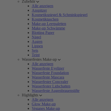
Zubehör
Alle anzeigen
Anspitzer
Kosmetikspiegel & Schminkspiegel
Kosmetiktaschen
Make-up Leerpaletten
Make-up Schwämme
Blotting Paper
Nägel
Augen
Lippen
Sets
Teint
Wasserfestes Make-up
Alle anzeigen
Wasserfeste Eyeliner
Wasserfeste Foundation
Wasserfeste Mascara
Wasserfester Concealer
Wasserfester Lidschatten
Wasserfeste Augenbrauenstifte
Highlights
Alle anzeigen
Glow Make-up
Veganes Make-up