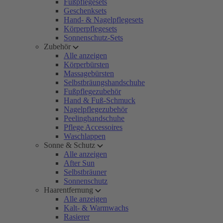
Fußpflegesets
Geschenksets
Hand- & Nagelpflegesets
Körperpflegesets
Sonnenschutz-Sets
Zubehör
Alle anzeigen
Körperbürsten
Massagebürsten
Selbstbräungshandschuhe
Fußpflegezubehör
Hand & Fuß-Schmuck
Nagelpflegezubehör
Peelinghandschuhe
Pflege Accessoires
Waschlappen
Sonne & Schutz
Alle anzeigen
After Sun
Selbstbräuner
Sonnenschutz
Haarentfernung
Alle anzeigen
Kalt- & Warmwachs
Rasierer