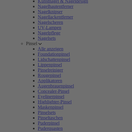
Kunstnägel & Nageldesign
Nagelhautentferner
Nagelknipser
Nagellackentferner
Nagelscheren
UV-Lampen
Nagelpflege
Nagelsets
Pinsel
Alle anzeigen
Foundationpinsel
Lidschattenpinsel
Lippenpinsel
Pinselreiniger
Rougepinsel
Applikatoren
Augenbrauenpinsel
Concealer-Pinsel
Eyelinerpinsel
Highlighter-Pinsel
Maskenpinsel
Pinselsets
Pinseltaschen
Puderpinsel
Puderquasten