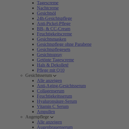
Tagescreme
Nachtcreme
Gesichtsöl
24h-Gesichtspflege
Anti-Pickel-Pflege
BB- & CC-Cream
Feuchtigkeitscreme
Gesichtsmasken
Gesichtspflege ohne Parabene
Gesichtspflegesets
Gesichtsspray
Getönte Tagescreme
Hals & Dekolleté
Pflege mit Q10
Gesichtsserum
Alle anzeigen
Anti-Aging-Gesichtsserum
Collagenserum
Feuchtigkeitsserum
Hyaluronsäure-Serum
Vitamin C Serum
Ampullen
Augenpflege
Alle anzeigen
Augenbrauenserum