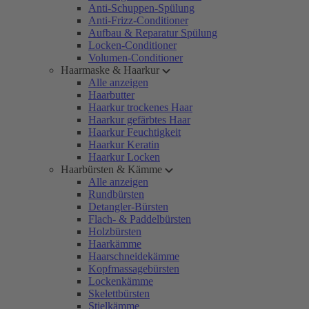
Anti-Schuppen-Spülung
Anti-Frizz-Conditioner
Aufbau & Reparatur Spülung
Locken-Conditioner
Volumen-Conditioner
Haarmaske & Haarkur
Alle anzeigen
Haarbutter
Haarkur trockenes Haar
Haarkur gefärbtes Haar
Haarkur Feuchtigkeit
Haarkur Keratin
Haarkur Locken
Haarbürsten & Kämme
Alle anzeigen
Rundbürsten
Detangler-Bürsten
Flach- & Paddelbürsten
Holzbürsten
Haarkämme
Haarschneidekämme
Kopfmassagebürsten
Lockenkämme
Skelettbürsten
Stielkämme