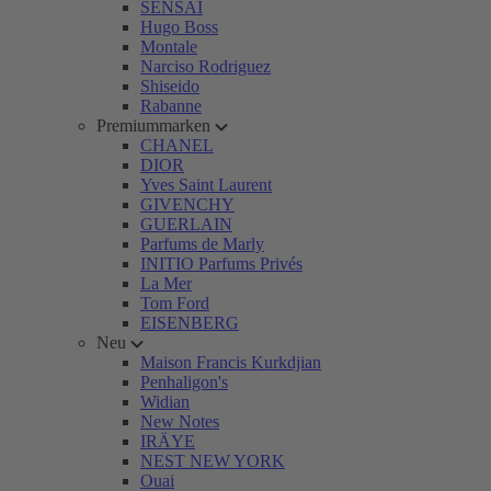
SENSAI
Hugo Boss
Montale
Narciso Rodriguez
Shiseido
Rabanne
Premiummarken
CHANEL
DIOR
Yves Saint Laurent
GIVENCHY
GUERLAIN
Parfums de Marly
INITIO Parfums Privés
La Mer
Tom Ford
EISENBERG
Neu
Maison Francis Kurkdjian
Penhaligon's
Widian
New Notes
IRÄYE
NEST NEW YORK
Ouai