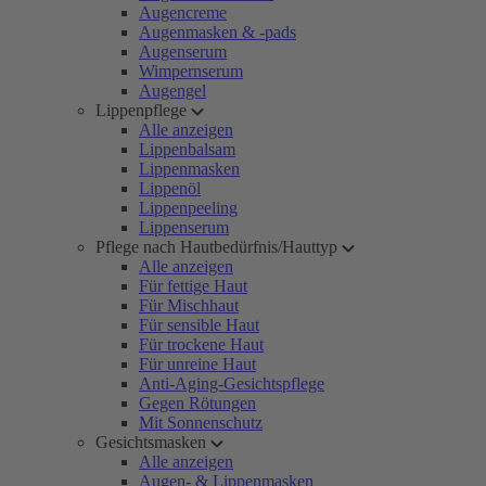
Augencreme
Augenmasken & -pads
Augenserum
Wimpernserum
Augengel
Lippenpflege
Alle anzeigen
Lippenbalsam
Lippenmasken
Lippenöl
Lippenpeeling
Lippenserum
Pflege nach Hautbedürfnis/Hauttyp
Alle anzeigen
Für fettige Haut
Für Mischhaut
Für sensible Haut
Für trockene Haut
Für unreine Haut
Anti-Aging-Gesichtspflege
Gegen Rötungen
Mit Sonnenschutz
Gesichtsmasken
Alle anzeigen
Augen- & Lippenmasken