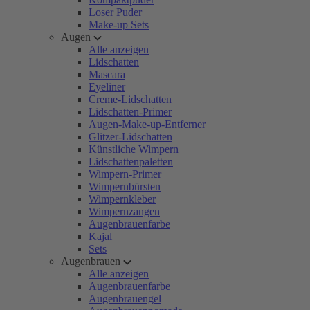
Loser Puder
Make-up Sets
Augen
Alle anzeigen
Lidschatten
Mascara
Eyeliner
Creme-Lidschatten
Lidschatten-Primer
Augen-Make-up-Entferner
Glitzer-Lidschatten
Künstliche Wimpern
Lidschattenpaletten
Wimpern-Primer
Wimpernbürsten
Wimpernkleber
Wimpernzangen
Augenbrauenfarbe
Kajal
Sets
Augenbrauen
Alle anzeigen
Augenbrauenfarbe
Augenbrauengel