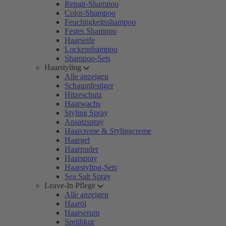
Repair-Shampoo
Color-Shampoo
Feuchtigkeitsshampoo
Festes Shampoo
Haarseife
Lockenshampoo
Shampoo-Sets
Haarstyling
Alle anzeigen
Schaumfestiger
Hitzeschutz
Haarwachs
Styling Spray
Ansatzspray
Haarcreme & Stylingcreme
Haargel
Haarpuder
Haarspray
Haarstyling-Sets
Sea Salt Spray
Leave-In Pflege
Alle anzeigen
Haaröl
Haarserum
Sprühkur