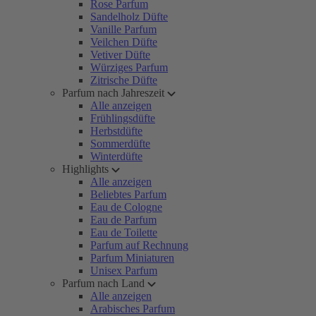
Rose Parfum
Sandelholz Düfte
Vanille Parfum
Veilchen Düfte
Vetiver Düfte
Würziges Parfum
Zitrische Düfte
Parfum nach Jahreszeit
Alle anzeigen
Frühlingsdüfte
Herbstdüfte
Sommerdüfte
Winterdüfte
Highlights
Alle anzeigen
Beliebtes Parfum
Eau de Cologne
Eau de Parfum
Eau de Toilette
Parfum auf Rechnung
Parfum Miniaturen
Unisex Parfum
Parfum nach Land
Alle anzeigen
Arabisches Parfum