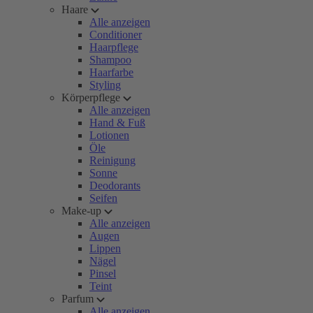
Haare
Alle anzeigen
Conditioner
Haarpflege
Shampoo
Haarfarbe
Styling
Körperpflege
Alle anzeigen
Hand & Fuß
Lotionen
Öle
Reinigung
Sonne
Deodorants
Seifen
Make-up
Alle anzeigen
Augen
Lippen
Nägel
Pinsel
Teint
Parfum
Alle anzeigen