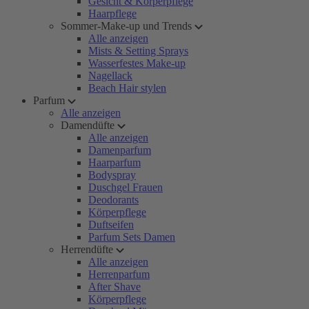
Gesicht & Körperpflege
Haarpflege
Sommer-Make-up und Trends
Alle anzeigen
Mists & Setting Sprays
Wasserfestes Make-up
Nagellack
Beach Hair stylen
Parfum
Alle anzeigen
Damendüfte
Alle anzeigen
Damenparfum
Haarparfum
Bodyspray
Duschgel Frauen
Deodorants
Körperpflege
Duftseifen
Parfum Sets Damen
Herrendüfte
Alle anzeigen
Herrenparfum
After Shave
Körperpflege