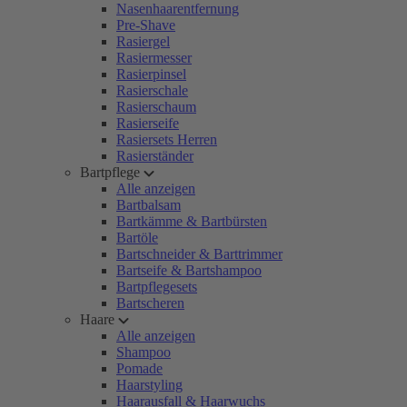
Nasenhaarentfernung
Pre-Shave
Rasiergel
Rasiermesser
Rasierpinsel
Rasierschale
Rasierschaum
Rasierseife
Rasiersets Herren
Rasierständer
Bartpflege
Alle anzeigen
Bartbalsam
Bartkämme & Bartbürsten
Bartöle
Bartschneider & Barttrimmer
Bartseife & Bartshampoo
Bartpflegesets
Bartscheren
Haare
Alle anzeigen
Shampoo
Pomade
Haarstyling
Haarausfall & Haarwuchs