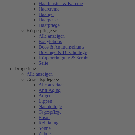
Haarbürsten & Kämme
Haarcreme
Haargel
Haarpaste
Haarpflege
Körperpflege
Alle anzeigen
Bodylotions
Deos & Antitranspirants
Duschgel & Duschpflege
Körperreinigung & Scrubs
Seife
Drogerie
Alle anzeigen
Gesichtspflege
Alle anzeigen
Anti-Aging
Augen
Lippen
Nachtpflege
Tagespflege
Rasur
Reinigung
Sonne
Zähne