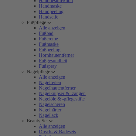
Handdesinfektion
Handmaske
Handpeeling
Handseife
Fußpflege
Alle anzeigen
Fußbad
Fußcreme
Fußmaske
Fußpeeling
Hornhautentferner
Fußgesundheit
Fußspray
Nagelpflege
Alle anzeigen
Nagelfeilen
Nagelhautentferner
Nagelknipser & -zangen
Nagelöle & -pflegestifte
Nagelscheren
Nagelhärter
Nagellack
Beauty Set
Alle anzeigen
Dusch- & Badesets