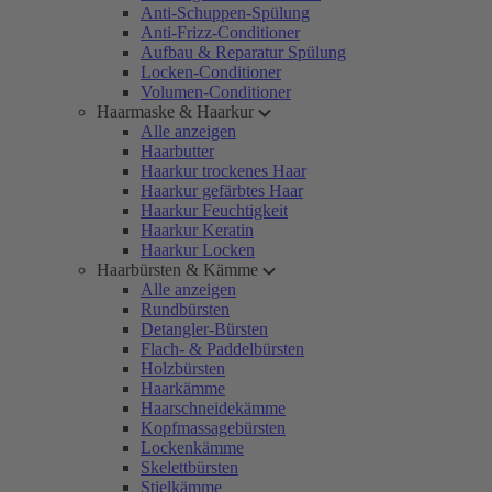
Anti-Schuppen-Spülung
Anti-Frizz-Conditioner
Aufbau & Reparatur Spülung
Locken-Conditioner
Volumen-Conditioner
Haarmaske & Haarkur
Alle anzeigen
Haarbutter
Haarkur trockenes Haar
Haarkur gefärbtes Haar
Haarkur Feuchtigkeit
Haarkur Keratin
Haarkur Locken
Haarbürsten & Kämme
Alle anzeigen
Rundbürsten
Detangler-Bürsten
Flach- & Paddelbürsten
Holzbürsten
Haarkämme
Haarschneidekämme
Kopfmassagebürsten
Lockenkämme
Skelettbürsten
Stielkämme