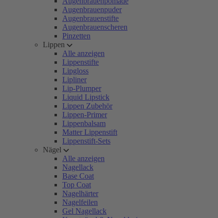
Augenbrauenpomade
Augenbrauenpuder
Augenbrauenstifte
Augenbrauenscheren
Pinzetten
Lippen
Alle anzeigen
Lippenstifte
Lipgloss
Lipliner
Lip-Plumper
Liquid Lipstick
Lippen Zubehör
Lippen-Primer
Lippenbalsam
Matter Lippenstift
Lippenstift-Sets
Nägel
Alle anzeigen
Nagellack
Base Coat
Top Coat
Nagelhärter
Nagelfeilen
Gel Nagellack