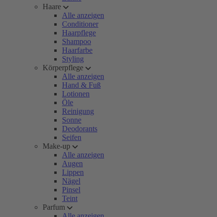
Haare
Alle anzeigen
Conditioner
Haarpflege
Shampoo
Haarfarbe
Styling
Körperpflege
Alle anzeigen
Hand & Fuß
Lotionen
Öle
Reinigung
Sonne
Deodorants
Seifen
Make-up
Alle anzeigen
Augen
Lippen
Nägel
Pinsel
Teint
Parfum
Alle anzeigen