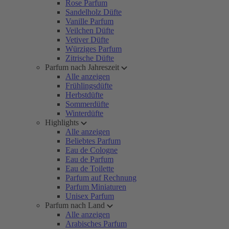
Rose Parfum
Sandelholz Düfte
Vanille Parfum
Veilchen Düfte
Vetiver Düfte
Würziges Parfum
Zitrische Düfte
Parfum nach Jahreszeit
Alle anzeigen
Frühlingsdüfte
Herbstdüfte
Sommerdüfte
Winterdüfte
Highlights
Alle anzeigen
Beliebtes Parfum
Eau de Cologne
Eau de Parfum
Eau de Toilette
Parfum auf Rechnung
Parfum Miniaturen
Unisex Parfum
Parfum nach Land
Alle anzeigen
Arabisches Parfum