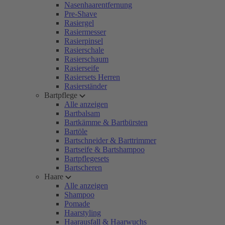
Nasenhaarentfernung
Pre-Shave
Rasiergel
Rasiermesser
Rasierpinsel
Rasierschale
Rasierschaum
Rasierseife
Rasiersets Herren
Rasierständer
Bartpflege
Alle anzeigen
Bartbalsam
Bartkämme & Bartbürsten
Bartöle
Bartschneider & Barttrimmer
Bartseife & Bartshampoo
Bartpflegesets
Bartscheren
Haare
Alle anzeigen
Shampoo
Pomade
Haarstyling
Haarausfall & Haarwuchs