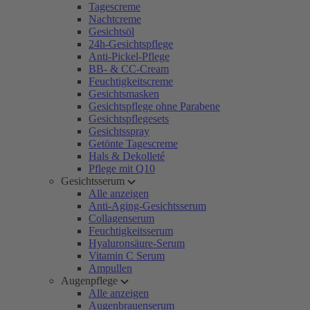
Tagescreme
Nachtcreme
Gesichtsöl
24h-Gesichtspflege
Anti-Pickel-Pflege
BB- & CC-Cream
Feuchtigkeitscreme
Gesichtsmasken
Gesichtspflege ohne Parabene
Gesichtspflegesets
Gesichtsspray
Getönte Tagescreme
Hals & Dekolleté
Pflege mit Q10
Gesichtsserum
Alle anzeigen
Anti-Aging-Gesichtsserum
Collagenserum
Feuchtigkeitsserum
Hyaluronsäure-Serum
Vitamin C Serum
Ampullen
Augenpflege
Alle anzeigen
Augenbrauenserum