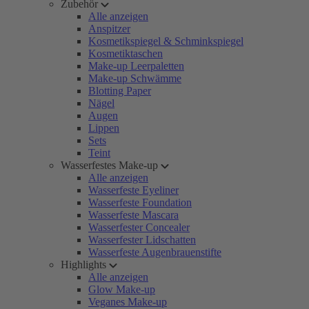
Zubehör
Alle anzeigen
Anspitzer
Kosmetikspiegel & Schminkspiegel
Kosmetiktaschen
Make-up Leerpaletten
Make-up Schwämme
Blotting Paper
Nägel
Augen
Lippen
Sets
Teint
Wasserfestes Make-up
Alle anzeigen
Wasserfeste Eyeliner
Wasserfeste Foundation
Wasserfeste Mascara
Wasserfester Concealer
Wasserfester Lidschatten
Wasserfeste Augenbrauenstifte
Highlights
Alle anzeigen
Glow Make-up
Veganes Make-up