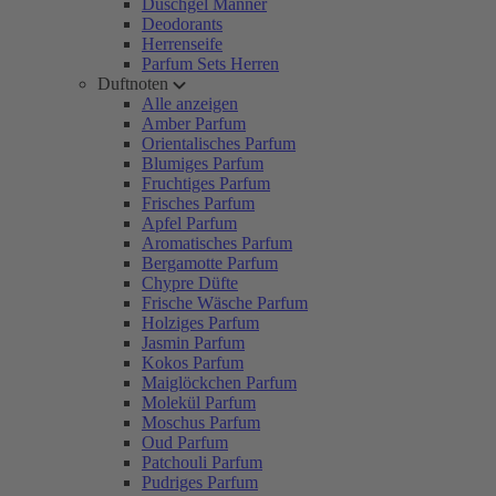
Duschgel Männer
Deodorants
Herrenseife
Parfum Sets Herren
Duftnoten
Alle anzeigen
Amber Parfum
Orientalisches Parfum
Blumiges Parfum
Fruchtiges Parfum
Frisches Parfum
Apfel Parfum
Aromatisches Parfum
Bergamotte Parfum
Chypre Düfte
Frische Wäsche Parfum
Holziges Parfum
Jasmin Parfum
Kokos Parfum
Maiglöckchen Parfum
Molekül Parfum
Moschus Parfum
Oud Parfum
Patchouli Parfum
Pudriges Parfum