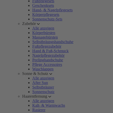
Fußpflegesets
Geschenksets
Hand- & Nagelpflegesets
Körperpflegesets
Sonnenschutz-Sets
Zubehör
Alle anzeigen
Körperbürsten
Massagebürsten
Selbstbräungshandschuhe
Fußpflegezubehör
Hand & Fuß-Schmuck
Nagelpflegezubehör
Peelinghandschuhe
Pflege Accessoires
Waschlappen
Sonne & Schutz
Alle anzeigen
After Sun
Selbstbräuner
Sonnenschutz
Haarentfernung
Alle anzeigen
Kalt- & Warmwachs
Rasierer