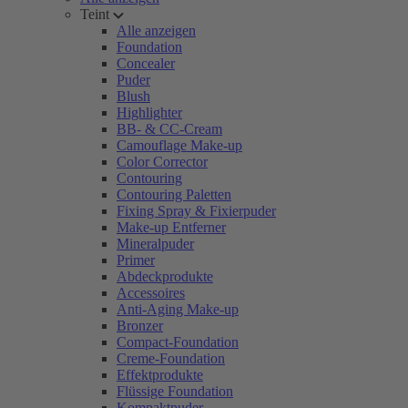
Teint
Alle anzeigen
Foundation
Concealer
Puder
Blush
Highlighter
BB- & CC-Cream
Camouflage Make-up
Color Corrector
Contouring
Contouring Paletten
Fixing Spray & Fixierpuder
Make-up Entferner
Mineralpuder
Primer
Abdeckprodukte
Accessoires
Anti-Aging Make-up
Bronzer
Compact-Foundation
Creme-Foundation
Effektprodukte
Flüssige Foundation
Kompaktpuder