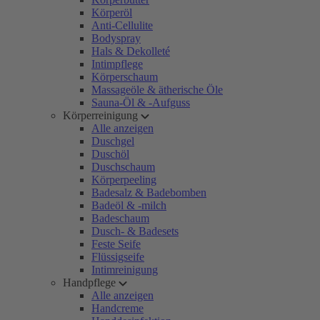
Körperöl
Anti-Cellulite
Bodyspray
Hals & Dekolleté
Intimpflege
Körperschaum
Massageöle & ätherische Öle
Sauna-Öl & -Aufguss
Körperreinigung
Alle anzeigen
Duschgel
Duschöl
Duschschaum
Körperpeeling
Badesalz & Badebomben
Badeöl & -milch
Badeschaum
Dusch- & Badesets
Feste Seife
Flüssigseife
Intimreinigung
Handpflege
Alle anzeigen
Handcreme