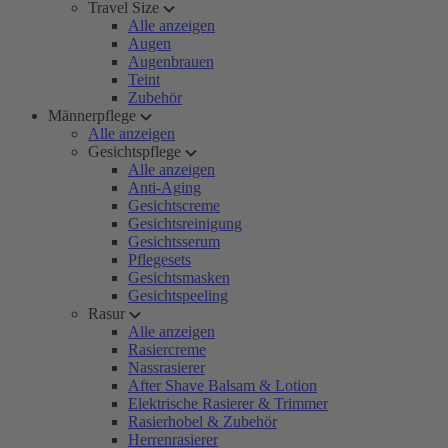
Travel Size
Alle anzeigen
Augen
Augenbrauen
Teint
Zubehör
Männerpflege
Alle anzeigen
Gesichtspflege
Alle anzeigen
Anti-Aging
Gesichtscreme
Gesichtsreinigung
Gesichtsserum
Pflegesets
Gesichtsmasken
Gesichtspeeling
Rasur
Alle anzeigen
Rasiercreme
Nassrasierer
After Shave Balsam & Lotion
Elektrische Rasierer & Trimmer
Rasierhobel & Zubehör
Herrenrasierer