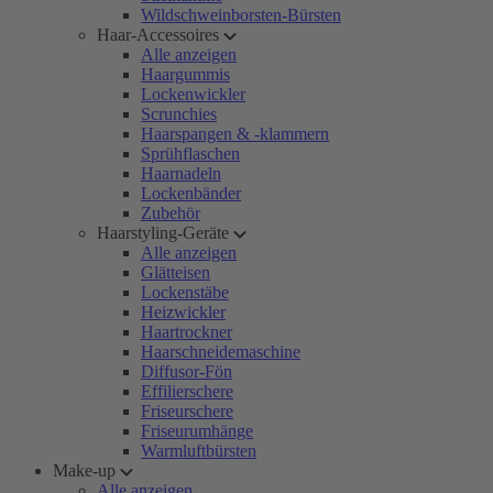
Wildschweinborsten-Bürsten
Haar-Accessoires
Alle anzeigen
Haargummis
Lockenwickler
Scrunchies
Haarspangen & -klammern
Sprühflaschen
Haarnadeln
Lockenbänder
Zubehör
Haarstyling-Geräte
Alle anzeigen
Glätteisen
Lockenstäbe
Heizwickler
Haartrockner
Haarschneidemaschine
Diffusor-Fön
Effilierschere
Friseurschere
Friseurumhänge
Warmluftbürsten
Make-up
Alle anzeigen