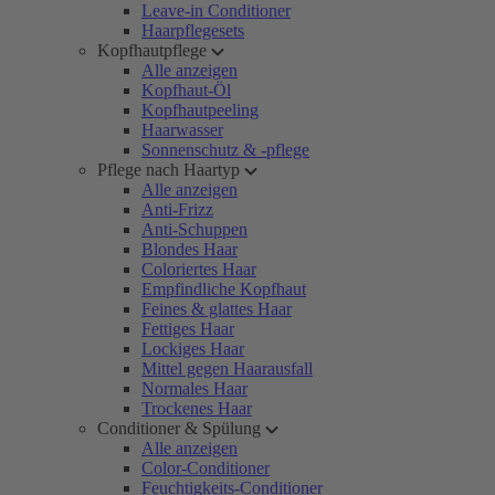
Leave-in Conditioner
Haarpflegesets
Kopfhautpflege
Alle anzeigen
Kopfhaut-Öl
Kopfhautpeeling
Haarwasser
Sonnenschutz & -pflege
Pflege nach Haartyp
Alle anzeigen
Anti-Frizz
Anti-Schuppen
Blondes Haar
Coloriertes Haar
Empfindliche Kopfhaut
Feines & glattes Haar
Fettiges Haar
Lockiges Haar
Mittel gegen Haarausfall
Normales Haar
Trockenes Haar
Conditioner & Spülung
Alle anzeigen
Color-Conditioner
Feuchtigkeits-Conditioner