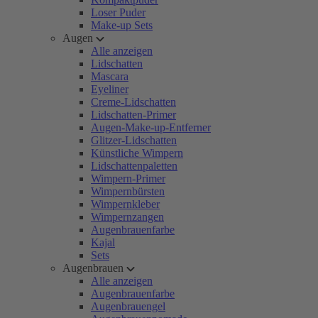
Loser Puder
Make-up Sets
Augen
Alle anzeigen
Lidschatten
Mascara
Eyeliner
Creme-Lidschatten
Lidschatten-Primer
Augen-Make-up-Entferner
Glitzer-Lidschatten
Künstliche Wimpern
Lidschattenpaletten
Wimpern-Primer
Wimpernbürsten
Wimpernkleber
Wimpernzangen
Augenbrauenfarbe
Kajal
Sets
Augenbrauen
Alle anzeigen
Augenbrauenfarbe
Augenbrauengel