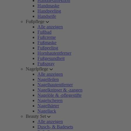
Handdesinfektion
Handmaske
Handpeeling
Handseife
Fußpflege
Alle anzeigen
Fußbad
Fußcreme
Fußmaske
Fußpeeling
Hornhautentferner
Fußgesundheit
Fußspray
Nagelpflege
Alle anzeigen
Nagelfeilen
Nagelhautentferner
Nagelknipser & -zangen
Nagelöle & -pflegestifte
Nagelscheren
Nagelhärter
Nagellack
Beauty Set
Alle anzeigen
Dusch- & Badesets