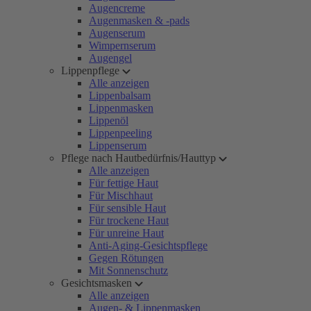
Augencreme
Augenmasken & -pads
Augenserum
Wimpernserum
Augengel
Lippenpflege
Alle anzeigen
Lippenbalsam
Lippenmasken
Lippenöl
Lippenpeeling
Lippenserum
Pflege nach Hautbedürfnis/Hauttyp
Alle anzeigen
Für fettige Haut
Für Mischhaut
Für sensible Haut
Für trockene Haut
Für unreine Haut
Anti-Aging-Gesichtspflege
Gegen Rötungen
Mit Sonnenschutz
Gesichtsmasken
Alle anzeigen
Augen- & Lippenmasken