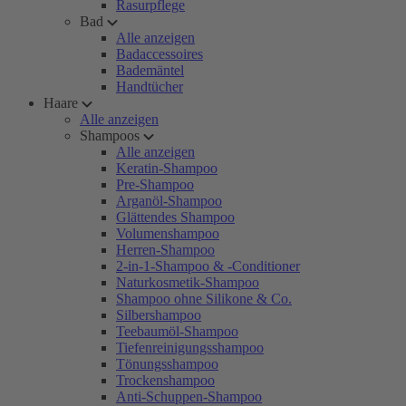
Rasurpflege
Bad
Alle anzeigen
Badaccessoires
Bademäntel
Handtücher
Haare
Alle anzeigen
Shampoos
Alle anzeigen
Keratin-Shampoo
Pre-Shampoo
Arganöl-Shampoo
Glättendes Shampoo
Volumenshampoo
Herren-Shampoo
2-in-1-Shampoo & -Conditioner
Naturkosmetik-Shampoo
Shampoo ohne Silikone & Co.
Silbershampoo
Teebaumöl-Shampoo
Tiefenreinigungsshampoo
Tönungsshampoo
Trockenshampoo
Anti-Schuppen-Shampoo