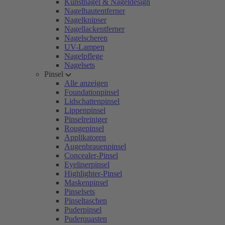
Kunstnägel & Nageldesign
Nagelhautentferner
Nagelknipser
Nagellackentferner
Nagelscheren
UV-Lampen
Nagelpflege
Nagelsets
Pinsel
Alle anzeigen
Foundationpinsel
Lidschattenpinsel
Lippenpinsel
Pinselreiniger
Rougepinsel
Applikatoren
Augenbrauenpinsel
Concealer-Pinsel
Eyelinerpinsel
Highlighter-Pinsel
Maskenpinsel
Pinselsets
Pinseltaschen
Puderpinsel
Puderquasten