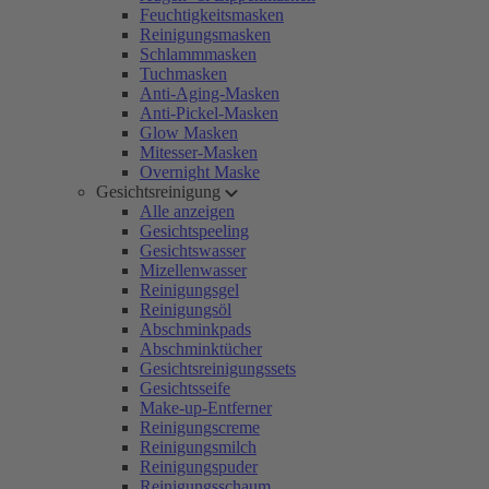
Feuchtigkeitsmasken
Reinigungsmasken
Schlammmasken
Tuchmasken
Anti-Aging-Masken
Anti-Pickel-Masken
Glow Masken
Mitesser-Masken
Overnight Maske
Gesichtsreinigung
Alle anzeigen
Gesichtspeeling
Gesichtswasser
Mizellenwasser
Reinigungsgel
Reinigungsöl
Abschminkpads
Abschminktücher
Gesichtsreinigungssets
Gesichtsseife
Make-up-Entferner
Reinigungscreme
Reinigungsmilch
Reinigungspuder
Reinigungsschaum