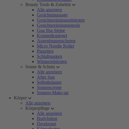
Beauty Tools & Zubehör
Alle anzeigen
Gesichtsmassage
Gesichtsreinigungsbürsten
Gesichtsreinigungstools
Gua Sha Steine
Kosmetikspiegel
Augenbrauenscheren
Micro Needle Roller
Pinzetten
Schlafmasken
Wimpernbürsten
Sonne & Schutz
Alle anzeigen
After Sun
Selbstbräuner
Sonnencreme
Sonnen-Make-up
Körper
Alle anzeigen
Körperpflege
Alle anzeigen
Bodylotion
Deodorant
Körperbutter