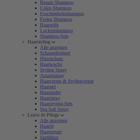
Repair-Shampoo
Color-Shampoo
Feuchtigkeitsshampoo
Festes Shampoo
Haarseife
Lockenshampoo
Shampoo-Sets
Haarstyling
Alle anzeigen
Schaumfestiger
Hitzeschutz
Haarwachs
Styling Spray
Ansatzspray
Haarcreme & Stylingcreme
Haargel
Haarpuder
Haarspray
Haarstyling-Sets
Sea Salt Spray
Leave-In Pflege
Alle anzeigen
Haaröl
Haarserum
Sprühkur