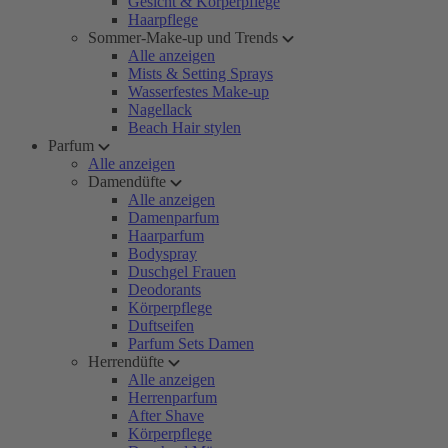
Gesicht & Körperpflege
Haarpflege
Sommer-Make-up und Trends
Alle anzeigen
Mists & Setting Sprays
Wasserfestes Make-up
Nagellack
Beach Hair stylen
Parfum
Alle anzeigen
Damendüfte
Alle anzeigen
Damenparfum
Haarparfum
Bodyspray
Duschgel Frauen
Deodorants
Körperpflege
Duftseifen
Parfum Sets Damen
Herrendüfte
Alle anzeigen
Herrenparfum
After Shave
Körperpflege