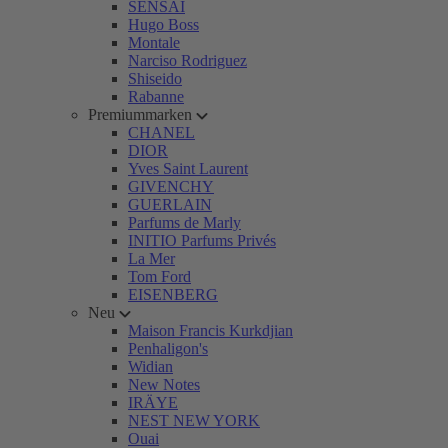
SENSAI
Hugo Boss
Montale
Narciso Rodriguez
Shiseido
Rabanne
Premiummarken
CHANEL
DIOR
Yves Saint Laurent
GIVENCHY
GUERLAIN
Parfums de Marly
INITIO Parfums Privés
La Mer
Tom Ford
EISENBERG
Neu
Maison Francis Kurkdjian
Penhaligon's
Widian
New Notes
IRÄYE
NEST NEW YORK
Ouai