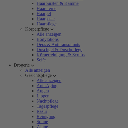
Haarbürsten & Kämme
Haarcreme
Haargel
Haarpaste
Haarpflege
Körperpflege
Alle anzeigen
Bodylotions
Deos & Antitranspirants
Duschgel & Duschpflege
Körperreinigung & Scrubs
Seife
Drogerie
Alle anzeigen
Gesichtspflege
Alle anzeigen
Anti-Aging
Augen
Lippen
Nachtpflege
Tagespflege
Rasur
Reinigung
Sonne
Zähne