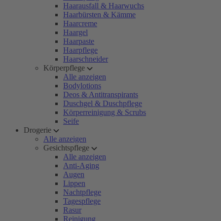
Haarausfall & Haarwuchs
Haarbürsten & Kämme
Haarcreme
Haargel
Haarpaste
Haarpflege
Haarschneider
Körperpflege
Alle anzeigen
Bodylotions
Deos & Antitranspirants
Duschgel & Duschpflege
Körperreinigung & Scrubs
Seife
Drogerie
Alle anzeigen
Gesichtspflege
Alle anzeigen
Anti-Aging
Augen
Lippen
Nachtpflege
Tagespflege
Rasur
Reinigung