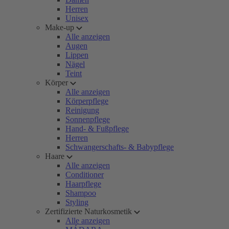
Herren
Unisex
Make-up
Alle anzeigen
Augen
Lippen
Nägel
Teint
Körper
Alle anzeigen
Körperpflege
Reinigung
Sonnenpflege
Hand- & Fußpflege
Herren
Schwangerschafts- & Babypflege
Haare
Alle anzeigen
Conditioner
Haarpflege
Shampoo
Styling
Zertifizierte Naturkosmetik
Alle anzeigen