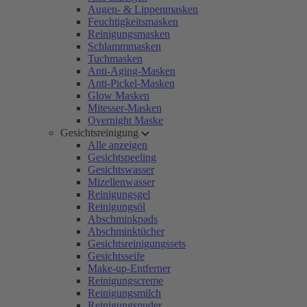
Augen- & Lippenmasken
Feuchtigkeitsmasken
Reinigungsmasken
Schlammmasken
Tuchmasken
Anti-Aging-Masken
Anti-Pickel-Masken
Glow Masken
Mitesser-Masken
Overnight Maske
Gesichtsreinigung
Alle anzeigen
Gesichtspeeling
Gesichtswasser
Mizellenwasser
Reinigungsgel
Reinigungsöl
Abschminkpads
Abschminktücher
Gesichtsreinigungssets
Gesichtsseife
Make-up-Entferner
Reinigungscreme
Reinigungsmilch
Reinigungspuder