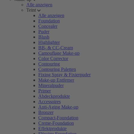
Alle anzeigen
Teint
Alle anzeigen
Foundation
Concealer
Puder
Blush
Highlighter
BB- & CC-Cream
Camouflage Make-up
Color Corrector
Contouring
Contouring Paletten
Fixing Spray & Fixierpuder
Make-up Entferner
Mineralpuder
Primer
Abdeckprodukte
Accessoires
Anti-Aging Make-up
Bronzer
Compact-Foundation
Creme-Foundation
Effektprodukte
Flüssige Foundation