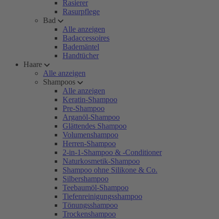
Rasierer
Rasurpflege
Bad
Alle anzeigen
Badaccessoires
Bademäntel
Handtücher
Haare
Alle anzeigen
Shampoos
Alle anzeigen
Keratin-Shampoo
Pre-Shampoo
Arganöl-Shampoo
Glättendes Shampoo
Volumenshampoo
Herren-Shampoo
2-in-1-Shampoo & -Conditioner
Naturkosmetik-Shampoo
Shampoo ohne Silikone & Co.
Silbershampoo
Teebaumöl-Shampoo
Tiefenreinigungsshampoo
Tönungsshampoo
Trockenshampoo