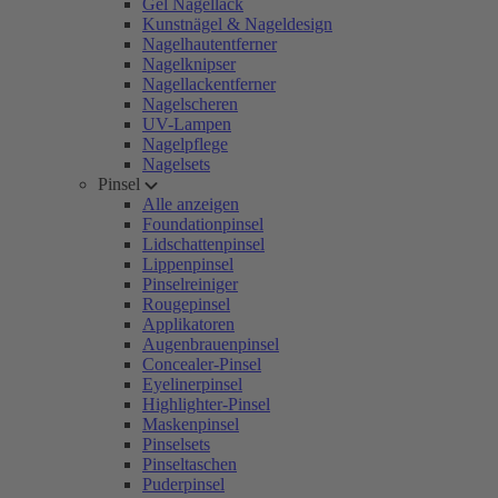
Gel Nagellack
Kunstnägel & Nageldesign
Nagelhautentferner
Nagelknipser
Nagellackentferner
Nagelscheren
UV-Lampen
Nagelpflege
Nagelsets
Pinsel
Alle anzeigen
Foundationpinsel
Lidschattenpinsel
Lippenpinsel
Pinselreiniger
Rougepinsel
Applikatoren
Augenbrauenpinsel
Concealer-Pinsel
Eyelinerpinsel
Highlighter-Pinsel
Maskenpinsel
Pinselsets
Pinseltaschen
Puderpinsel