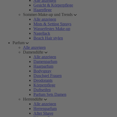
Alle anzeigen
Gesicht & Körperpflege
Haarpflege
Sommer-Make-up und Trends
Alle anzeigen
Mists & Setting Sprays
Wasserfestes Make-up
Nagellack
Beach Hair stylen
Parfum
Alle anzeigen
Damendüfte
Alle anzeigen
Damenparfum
Haarparfum
Bodyspray
Duschgel Frauen
Deodorants
Körperpflege
Duftseifen
Parfum Sets Damen
Herrendüfte
Alle anzeigen
Herrenparfum
After Shave