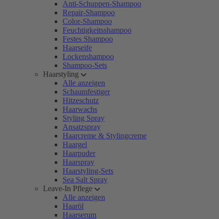
Anti-Schuppen-Shampoo
Repair-Shampoo
Color-Shampoo
Feuchtigkeitsshampoo
Festes Shampoo
Haarseife
Lockenshampoo
Shampoo-Sets
Haarstyling
Alle anzeigen
Schaumfestiger
Hitzeschutz
Haarwachs
Styling Spray
Ansatzspray
Haarcreme & Stylingcreme
Haargel
Haarpuder
Haarspray
Haarstyling-Sets
Sea Salt Spray
Leave-In Pflege
Alle anzeigen
Haaröl
Haarserum