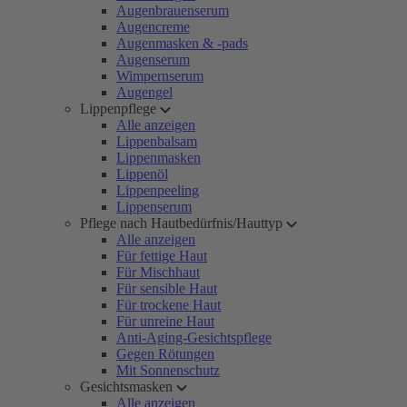
Augenbrauenserum
Augencreme
Augenmasken & -pads
Augenserum
Wimpernserum
Augengel
Lippenpflege
Alle anzeigen
Lippenbalsam
Lippenmasken
Lippenöl
Lippenpeeling
Lippenserum
Pflege nach Hautbedürfnis/Hauttyp
Alle anzeigen
Für fettige Haut
Für Mischhaut
Für sensible Haut
Für trockene Haut
Für unreine Haut
Anti-Aging-Gesichtspflege
Gegen Rötungen
Mit Sonnenschutz
Gesichtsmasken
Alle anzeigen