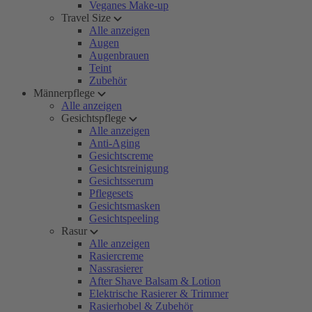
Veganes Make-up
Travel Size
Alle anzeigen
Augen
Augenbrauen
Teint
Zubehör
Männerpflege
Alle anzeigen
Gesichtspflege
Alle anzeigen
Anti-Aging
Gesichtscreme
Gesichtsreinigung
Gesichtsserum
Pflegesets
Gesichtsmasken
Gesichtspeeling
Rasur
Alle anzeigen
Rasiercreme
Nassrasierer
After Shave Balsam & Lotion
Elektrische Rasierer & Trimmer
Rasierhobel & Zubehör