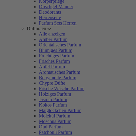
Körperpflege
Duschgel Männer
Deodorants
Herrenseife
Parfum Sets Herren
Duftnoten
Alle anzeigen
Amber Parfum
Orientalisches Parfum
Blumiges Parfum
Fruchtiges Parfum
Frisches Parfum
Apfel Parfum
Aromatisches Parfum
Bergamotte Parfum
Chypre Düfte
Frische Wäsche Parfum
Holziges Parfum
Jasmin Parfum
Kokos Parfum
Maiglöckchen Parfum
Molekül Parfum
Moschus Parfum
Oud Parfum
Patchouli Parfum