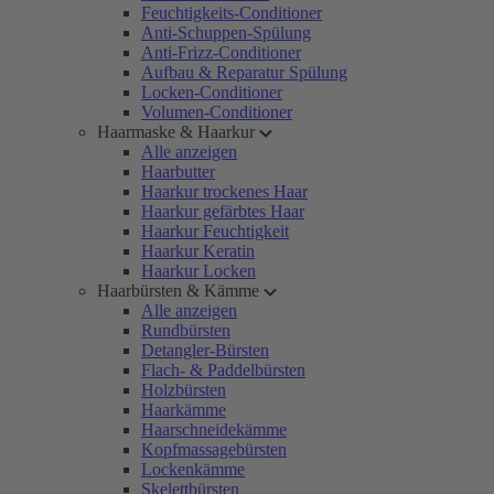
Feuchtigkeits-Conditioner
Anti-Schuppen-Spülung
Anti-Frizz-Conditioner
Aufbau & Reparatur Spülung
Locken-Conditioner
Volumen-Conditioner
Haarmaske & Haarkur
Alle anzeigen
Haarbutter
Haarkur trockenes Haar
Haarkur gefärbtes Haar
Haarkur Feuchtigkeit
Haarkur Keratin
Haarkur Locken
Haarbürsten & Kämme
Alle anzeigen
Rundbürsten
Detangler-Bürsten
Flach- & Paddelbürsten
Holzbürsten
Haarkämme
Haarschneidekämme
Kopfmassagebürsten
Lockenkämme
Skelettbürsten