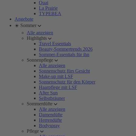
Ouai
La Prairie
TYPEBEA
Angebote
☀️ Sommer
Alle anzeigen
Highlights
Travel Essentials
Beauty-Sommertrends 2026
Sommer-Essentials für ihn
Sonnenpflege
Alle anzeigen
Sonnenschutz fürs Gesicht
Make-up mit LSF
Sonnenschutz für den Körper
Haarpflege mit LSF
After Sun
Selbstbräuner
Sommerdüfte
Alle anzeigen
Damendüfte
Herrendüfte
Bodyspray
Pflege