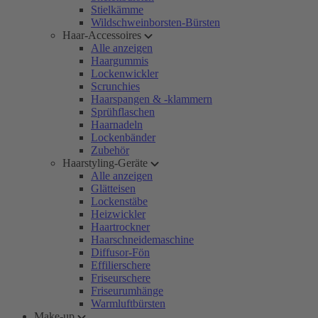
Stielkämme
Wildschweinborsten-Bürsten
Haar-Accessoires
Alle anzeigen
Haargummis
Lockenwickler
Scrunchies
Haarspangen & -klammern
Sprühflaschen
Haarnadeln
Lockenbänder
Zubehör
Haarstyling-Geräte
Alle anzeigen
Glätteisen
Lockenstäbe
Heizwickler
Haartrockner
Haarschneidemaschine
Diffusor-Fön
Effilierschere
Friseurschere
Friseurumhänge
Warmluftbürsten
Make-up