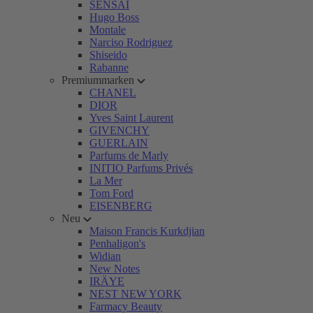
SENSAI
Hugo Boss
Montale
Narciso Rodriguez
Shiseido
Rabanne
Premiummarken
CHANEL
DIOR
Yves Saint Laurent
GIVENCHY
GUERLAIN
Parfums de Marly
INITIO Parfums Privés
La Mer
Tom Ford
EISENBERG
Neu
Maison Francis Kurkdjian
Penhaligon's
Widian
New Notes
IRÄYE
NEST NEW YORK
Farmacy Beauty