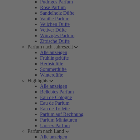
Pudriges Parfum
Rose Parfum
Sandelholz Düfte
Vanille Parfum
Veilchen Düfte
Vetiver Düfte
Würziges Parfum
Zitrische Düfte
Parfum nach Jahreszeit
Alle anzeigen
Frühlingsdüfte
Herbstdüfte
Sommerdüfte
Winterdüfte
Highlights
Alle anzeigen
Beliebtes Parfum
Eau de Cologne
Eau de Parfum
Eau de Toilette
Parfum auf Rechnung
Parfum Miniaturen
Unisex Parfum
Parfum nach Land
Alle anzeigen