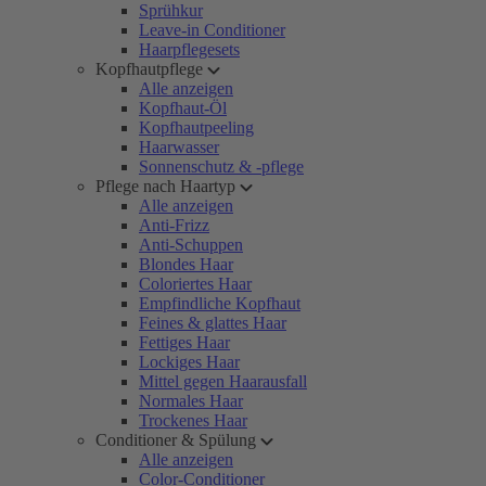
Sprühkur
Leave-in Conditioner
Haarpflegesets
Kopfhautpflege
Alle anzeigen
Kopfhaut-Öl
Kopfhautpeeling
Haarwasser
Sonnenschutz & -pflege
Pflege nach Haartyp
Alle anzeigen
Anti-Frizz
Anti-Schuppen
Blondes Haar
Coloriertes Haar
Empfindliche Kopfhaut
Feines & glattes Haar
Fettiges Haar
Lockiges Haar
Mittel gegen Haarausfall
Normales Haar
Trockenes Haar
Conditioner & Spülung
Alle anzeigen
Color-Conditioner