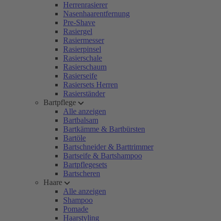
Herrenrasierer
Nasenhaarentfernung
Pre-Shave
Rasiergel
Rasiermesser
Rasierpinsel
Rasierschale
Rasierschaum
Rasierseife
Rasiersets Herren
Rasierständer
Bartpflege
Alle anzeigen
Bartbalsam
Bartkämme & Bartbürsten
Bartöle
Bartschneider & Barttrimmer
Bartseife & Bartshampoo
Bartpflegesets
Bartscheren
Haare
Alle anzeigen
Shampoo
Pomade
Haarstyling