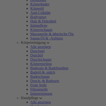
Körperbutter
Körperöl
Anti-Cellulite
Bodyspray
Hals & Dekolleté
Intimpflege
Körperschaum
Massageöle & ätherische Öle
Sauna-Öl & -Aufguss
Körperreinigung
Alle anzeigen
Duschgel
Duschöl
Duschschaum
Körperpeeling
Badesalz & Badebomben
Badeöl & -milch
Badeschaum
Dusch- & Badesets
Feste Seife
Flüssigseife
Intimreinigung
Handpflege
Alle anzeigen