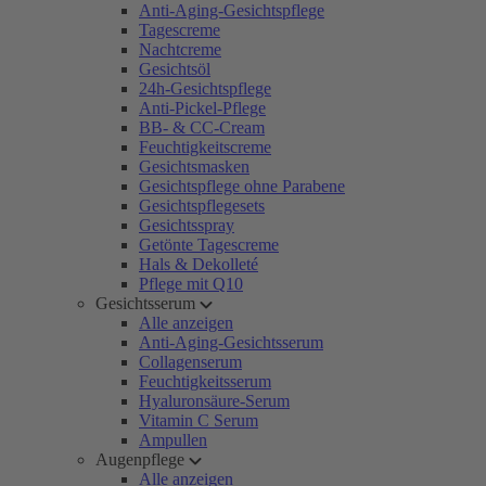
Anti-Aging-Gesichtspflege
Tagescreme
Nachtcreme
Gesichtsöl
24h-Gesichtspflege
Anti-Pickel-Pflege
BB- & CC-Cream
Feuchtigkeitscreme
Gesichtsmasken
Gesichtspflege ohne Parabene
Gesichtspflegesets
Gesichtsspray
Getönte Tagescreme
Hals & Dekolleté
Pflege mit Q10
Gesichtsserum
Alle anzeigen
Anti-Aging-Gesichtsserum
Collagenserum
Feuchtigkeitsserum
Hyaluronsäure-Serum
Vitamin C Serum
Ampullen
Augenpflege
Alle anzeigen