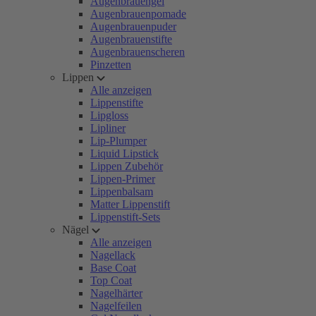
Augenbrauengel
Augenbrauenpomade
Augenbrauenpuder
Augenbrauenstifte
Augenbrauenscheren
Pinzetten
Lippen
Alle anzeigen
Lippenstifte
Lipgloss
Lipliner
Lip-Plumper
Liquid Lipstick
Lippen Zubehör
Lippen-Primer
Lippenbalsam
Matter Lippenstift
Lippenstift-Sets
Nägel
Alle anzeigen
Nagellack
Base Coat
Top Coat
Nagelhärter
Nagelfeilen