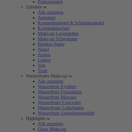
Puderquasten
Zubehör
Alle anzeigen
Anspitzer
Kosmetikspiegel & Schminkspiegel
Kosmetiktaschen
Make-up Leerpaletten
Make-up Schwämme
Blotting Paper
Nägel
Augen
Lippen
Sets
Teint
Wasserfestes Make-up
Alle anzeigen
Wasserfeste Eyeliner
Wasserfeste Foundation
Wasserfeste Mascara
Wasserfester Concealer
Wasserfester Lidschatten
Wasserfeste Augenbrauenstifte
Highlights
Alle anzeigen
Glow Make-up