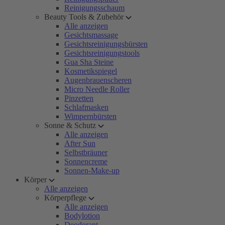
Reinigungsschaum
Beauty Tools & Zubehör
Alle anzeigen
Gesichtsmassage
Gesichtsreinigungsbürsten
Gesichtsreinigungstools
Gua Sha Steine
Kosmetikspiegel
Augenbrauenscheren
Micro Needle Roller
Pinzetten
Schlafmasken
Wimpernbürsten
Sonne & Schutz
Alle anzeigen
After Sun
Selbstbräuner
Sonnencreme
Sonnen-Make-up
Körper
Alle anzeigen
Körperpflege
Alle anzeigen
Bodylotion
Deodorant