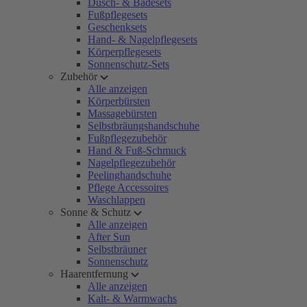
Dusch- & Badesets
Fußpflegesets
Geschenksets
Hand- & Nagelpflegesets
Körperpflegesets
Sonnenschutz-Sets
Zubehör
Alle anzeigen
Körperbürsten
Massagebürsten
Selbstbräungshandschuhe
Fußpflegezubehör
Hand & Fuß-Schmuck
Nagelpflegezubehör
Peelinghandschuhe
Pflege Accessoires
Waschlappen
Sonne & Schutz
Alle anzeigen
After Sun
Selbstbräuner
Sonnenschutz
Haarentfernung
Alle anzeigen
Kalt- & Warmwachs