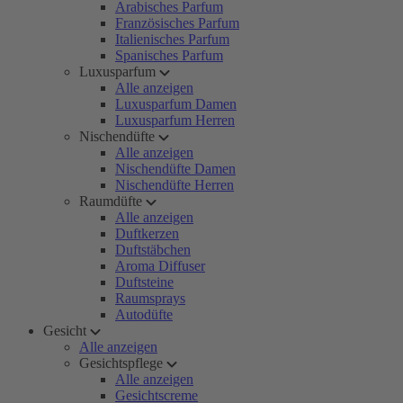
Arabisches Parfum
Französisches Parfum
Italienisches Parfum
Spanisches Parfum
Luxusparfum
Alle anzeigen
Luxusparfum Damen
Luxusparfum Herren
Nischendüfte
Alle anzeigen
Nischendüfte Damen
Nischendüfte Herren
Raumdüfte
Alle anzeigen
Duftkerzen
Duftstäbchen
Aroma Diffuser
Duftsteine
Raumsprays
Autodüfte
Gesicht
Alle anzeigen
Gesichtspflege
Alle anzeigen
Gesichtscreme