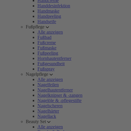
Handcreme
Handdesinfektion
Handmaske
Handpeeling
Handseife
Fußpflege
Alle anzeigen
Fußbad
Fußcreme
Fußmaske
Fußpeeling
Hornhautentferner
Fußgesundheit
Fußspray
Nagelpflege
Alle anzeigen
Nagelfeilen
Nagelhautentferner
Nagelknipser & -zangen
Nagelöle & -pflegestifte
Nagelscheren
Nagelhärter
Nagellack
Beauty Set
Alle anzeigen