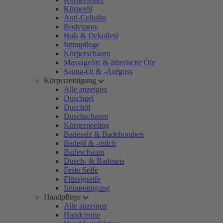
Körperöl
Anti-Cellulite
Bodyspray
Hals & Dekolleté
Intimpflege
Körperschaum
Massageöle & ätherische Öle
Sauna-Öl & -Aufguss
Körperreinigung
Alle anzeigen
Duschgel
Duschöl
Duschschaum
Körperpeeling
Badesalz & Badebomben
Badeöl & -milch
Badeschaum
Dusch- & Badesets
Feste Seife
Flüssigseife
Intimreinigung
Handpflege
Alle anzeigen
Handcreme