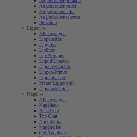
Augenbrauenpomade
Augenbrauenpuder
Augenbrauenstifte
Augenbrauenscheren
Pinzetten
Lippen
Alle anzeigen
Lippenstifte
Lipgloss
Lipliner
Lip-Plumper
Liquid Lipstick
Lippen Zubehör
Lippen-Primer
Lippenbalsam
Matter Lippenstift
Lippenstift-Sets
Nägel
Alle anzeigen
Nagellack
Base Coat
Top Coat
Nagelhärter
Nagelfeilen
Gel Nagellack