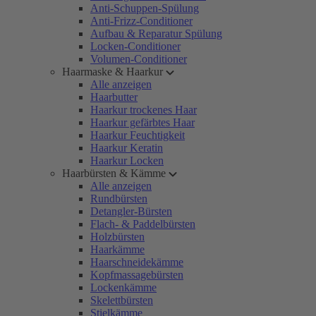
Anti-Schuppen-Spülung
Anti-Frizz-Conditioner
Aufbau & Reparatur Spülung
Locken-Conditioner
Volumen-Conditioner
Haarmaske & Haarkur
Alle anzeigen
Haarbutter
Haarkur trockenes Haar
Haarkur gefärbtes Haar
Haarkur Feuchtigkeit
Haarkur Keratin
Haarkur Locken
Haarbürsten & Kämme
Alle anzeigen
Rundbürsten
Detangler-Bürsten
Flach- & Paddelbürsten
Holzbürsten
Haarkämme
Haarschneidekämme
Kopfmassagebürsten
Lockenkämme
Skelettbürsten
Stielkämme