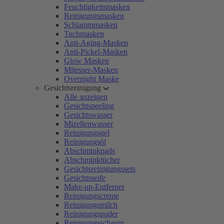
Feuchtigkeitsmasken
Reinigungsmasken
Schlammmasken
Tuchmasken
Anti-Aging-Masken
Anti-Pickel-Masken
Glow Masken
Mitesser-Masken
Overnight Maske
Gesichtsreinigung
Alle anzeigen
Gesichtspeeling
Gesichtswasser
Mizellenwasser
Reinigungsgel
Reinigungsöl
Abschminkpads
Abschminktücher
Gesichtsreinigungssets
Gesichtsseife
Make-up-Entferner
Reinigungscreme
Reinigungsmilch
Reinigungspuder
Reinigungsschaum