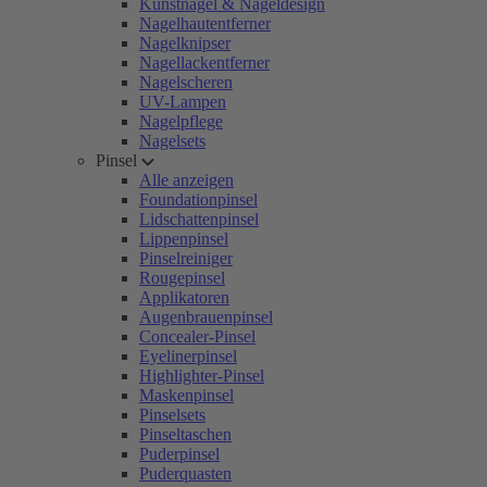
Kunstnägel & Nageldesign
Nagelhautentferner
Nagelknipser
Nagellackentferner
Nagelscheren
UV-Lampen
Nagelpflege
Nagelsets
Pinsel
Alle anzeigen
Foundationpinsel
Lidschattenpinsel
Lippenpinsel
Pinselreiniger
Rougepinsel
Applikatoren
Augenbrauenpinsel
Concealer-Pinsel
Eyelinerpinsel
Highlighter-Pinsel
Maskenpinsel
Pinselsets
Pinseltaschen
Puderpinsel
Puderquasten