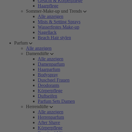
Gesicht & Körperpflege
Haarpflege
Sommer-Make-up und Trends
Alle anzeigen
Mists & Setting Sprays
Wasserfestes Make-up
Nagellack
Beach Hair stylen
Parfum
Alle anzeigen
Damendüfte
Alle anzeigen
Damenparfum
Haarparfum
Bodyspray
Duschgel Frauen
Deodorants
Körperpflege
Duftseifen
Parfum Sets Damen
Herrendüfte
Alle anzeigen
Herrenparfum
After Shave
Körperpflege