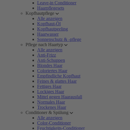
Leave-in Conditioner
Haarpflegesets
Kopfhautpflege
Alle anzeigen
Kopfhaut-Öl
Kopfhautpeeling
Haarwasser
Sonnenschutz & -pflege
Pflege nach Haartyp
Alle anzeigen
Anti-Frizz
Anti-Schuppen
Blondes Haar
Coloriertes Haar
Empfindliche Kopfhaut
Feines & glattes Haar
Fettiges Haar
Lockiges Haar
Mittel gegen Haarausfall
Normales Haar
Trockenes Haar
Conditioner & Spülung
Alle anzeigen
Color-Conditioner
Feuchtigkeits-Conditioner