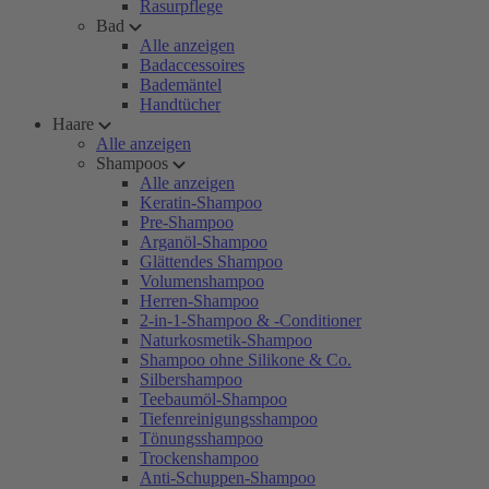
Rasurpflege
Bad
Alle anzeigen
Badaccessoires
Bademäntel
Handtücher
Haare
Alle anzeigen
Shampoos
Alle anzeigen
Keratin-Shampoo
Pre-Shampoo
Arganöl-Shampoo
Glättendes Shampoo
Volumenshampoo
Herren-Shampoo
2-in-1-Shampoo & -Conditioner
Naturkosmetik-Shampoo
Shampoo ohne Silikone & Co.
Silbershampoo
Teebaumöl-Shampoo
Tiefenreinigungsshampoo
Tönungsshampoo
Trockenshampoo
Anti-Schuppen-Shampoo