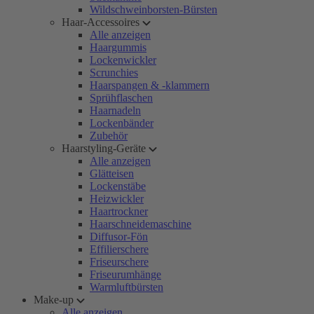
Wildschweinborsten-Bürsten
Haar-Accessoires
Alle anzeigen
Haargummis
Lockenwickler
Scrunchies
Haarspangen & -klammern
Sprühflaschen
Haarnadeln
Lockenbänder
Zubehör
Haarstyling-Geräte
Alle anzeigen
Glätteisen
Lockenstäbe
Heizwickler
Haartrockner
Haarschneidemaschine
Diffusor-Fön
Effilierschere
Friseurschere
Friseurumhänge
Warmluftbürsten
Make-up
Alle anzeigen