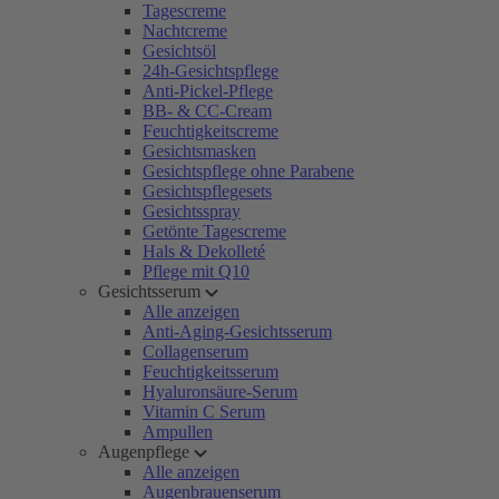
Tagescreme
Nachtcreme
Gesichtsöl
24h-Gesichtspflege
Anti-Pickel-Pflege
BB- & CC-Cream
Feuchtigkeitscreme
Gesichtsmasken
Gesichtspflege ohne Parabene
Gesichtspflegesets
Gesichtsspray
Getönte Tagescreme
Hals & Dekolleté
Pflege mit Q10
Gesichtsserum
Alle anzeigen
Anti-Aging-Gesichtsserum
Collagenserum
Feuchtigkeitsserum
Hyaluronsäure-Serum
Vitamin C Serum
Ampullen
Augenpflege
Alle anzeigen
Augenbrauenserum