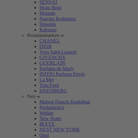
SENSAI
Hugo Boss
Montale
Narciso Rodriguez
Shiseido
Rabanne
Premiummarken
CHANEL
DIOR
Yves Saint Laurent
GIVENCHY
GUERLAIN
Parfums de Marly
INITIO Parfums Privés
La Mer
Tom Ford
EISENBERG
Neu
Maison Francis Kurkdjian
Penhaligon's
Widian
New Notes
IRÄYE
NEST NEW YORK
Ouai