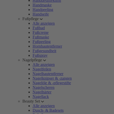
Handdesinfektion
Handmaske
Handpeeling
Handseife
Fußpflege
Alle anzeigen
Fußbad
Fußcreme
Fußmaske
Fußpeeling
Hornhautentferner
Fußgesundheit
Fußspray
Nagelpflege
Alle anzeigen
Nagelfeilen
Nagelhautentferner
Nagelknipser & -zangen
Nagelöle & -pflegestifte
Nagelscheren
Nagelhärter
Nagellack
Beauty Set
Alle anzeigen
Dusch- & Badesets