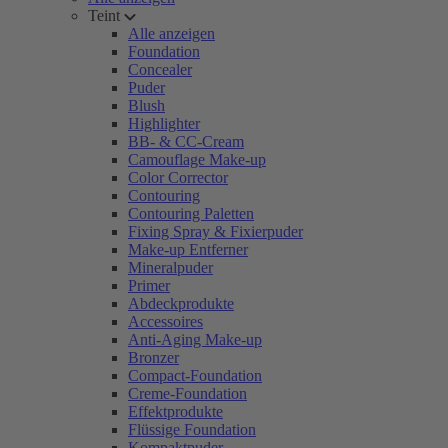
Teint
Alle anzeigen
Foundation
Concealer
Puder
Blush
Highlighter
BB- & CC-Cream
Camouflage Make-up
Color Corrector
Contouring
Contouring Paletten
Fixing Spray & Fixierpuder
Make-up Entferner
Mineralpuder
Primer
Abdeckprodukte
Accessoires
Anti-Aging Make-up
Bronzer
Compact-Foundation
Creme-Foundation
Effektprodukte
Flüssige Foundation
Kompaktpuder