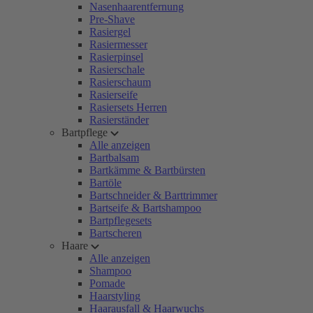
Nasenhaarentfernung
Pre-Shave
Rasiergel
Rasiermesser
Rasierpinsel
Rasierschale
Rasierschaum
Rasierseife
Rasiersets Herren
Rasierständer
Bartpflege
Alle anzeigen
Bartbalsam
Bartkämme & Bartbürsten
Bartöle
Bartschneider & Barttrimmer
Bartseife & Bartshampoo
Bartpflegesets
Bartscheren
Haare
Alle anzeigen
Shampoo
Pomade
Haarstyling
Haarausfall & Haarwuchs