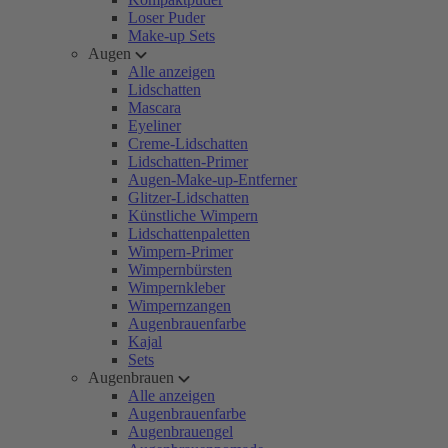
Loser Puder
Make-up Sets
Augen
Alle anzeigen
Lidschatten
Mascara
Eyeliner
Creme-Lidschatten
Lidschatten-Primer
Augen-Make-up-Entferner
Glitzer-Lidschatten
Künstliche Wimpern
Lidschattenpaletten
Wimpern-Primer
Wimpernbürsten
Wimpernkleber
Wimpernzangen
Augenbrauenfarbe
Kajal
Sets
Augenbrauen
Alle anzeigen
Augenbrauenfarbe
Augenbrauengel