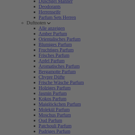
Duschgel Männer
Deodorants
Herrenseife
Parfum Sets Herren
Duftnoten
Alle anzeigen
Amber Parfum
Orientalisches Parfum
Blumiges Parfum
Fruchtiges Parfum
Frisches Parfum
Apfel Parfum
Aromatisches Parfum
Bergamotte Parfum
Chypre Düfte
Frische Wäsche Parfum
Holziges Parfum
Jasmin Parfum
Kokos Parfum
Maiglöckchen Parfum
Molekül Parfum
Moschus Parfum
Oud Parfum
Patchouli Parfum
Pudriges Parfum