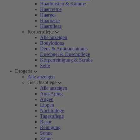
Haarbürsten & Kämme
Haarcreme
Haargel
Haarpaste
Haarpflege
Körperpflege
Alle anzeigen
Bodylotions
Deos & Antitranspirants
Duschgel & Duschpflege
Körperreinigung & Scrubs
Seife
Drogerie
Alle anzeigen
Gesichtspflege
Alle anzeigen
Anti-Aging
Augen
Lippen
Nachtpflege
Tagespflege
Rasur
Reinigung
Sonne
Zähne