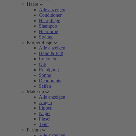
Haare
Alle anzeigen
Conditioner
Haarpflege
Shampoo
Haarfarbe
Styling
Körperpflege
Alle anzeigen
Hand & Fuß
Lotionen
Öle
Reinigung
Sonne
Deodorants
Seifen
Make-up
Alle anzeigen
Augen
Lippen
Nägel
Pinsel
Teint
Parfum
Alle anzeigen