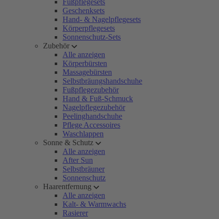
Fußpflegesets
Geschenksets
Hand- & Nagelpflegesets
Körperpflegesets
Sonnenschutz-Sets
Zubehör
Alle anzeigen
Körperbürsten
Massagebürsten
Selbstbräungshandschuhe
Fußpflegezubehör
Hand & Fuß-Schmuck
Nagelpflegezubehör
Peelinghandschuhe
Pflege Accessoires
Waschlappen
Sonne & Schutz
Alle anzeigen
After Sun
Selbstbräuner
Sonnenschutz
Haarentfernung
Alle anzeigen
Kalt- & Warmwachs
Rasierer