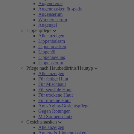
Augencreme
Augenmasken & -pads
Augenserum
Wimpernserum
Augengel
Lippenpflege
Alle anzeigen
Lippenbalsam
Lippenmasken
Lippenöl
Lippenpeeling
Lippenserum
Pflege nach Hautbedürfnis/Hauttyp
Alle anzeigen
Für fettige Haut
Für Mischhaut
Für sensible Haut
Für trockene Haut
Für unreine Haut
Anti-Aging-Gesichtspflege
Gegen Rötungen
Mit Sonnenschutz
Gesichtsmasken
Alle anzeigen
Augen- & Lippenmasken