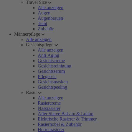
Travel Size
Alle anzeigen
Augen
Augenbrauen
Teint
Zubehör
Männerpflege
Alle anzeigen
Gesichtspflege
Alle anzeigen
Anti-Aging
Gesichtscreme
Gesichtsreinigung
Gesichtsserum
Pflegesets
Gesichtsmasken
Gesichtspeeling
Rasur
Alle anzeigen
Rasiercreme
Nassrasierer
After Shave Balsam & Lotion
Elektrische Rasierer & Trimmer
Rasierhobel & Zubehör
Herrenrasierer