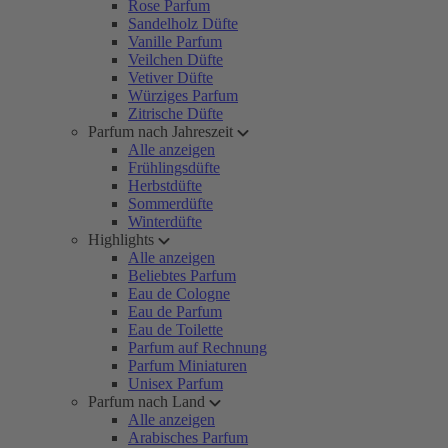
Rose Parfum
Sandelholz Düfte
Vanille Parfum
Veilchen Düfte
Vetiver Düfte
Würziges Parfum
Zitrische Düfte
Parfum nach Jahreszeit
Alle anzeigen
Frühlingsdüfte
Herbstdüfte
Sommerdüfte
Winterdüfte
Highlights
Alle anzeigen
Beliebtes Parfum
Eau de Cologne
Eau de Parfum
Eau de Toilette
Parfum auf Rechnung
Parfum Miniaturen
Unisex Parfum
Parfum nach Land
Alle anzeigen
Arabisches Parfum