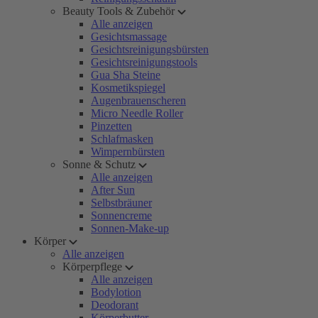
Beauty Tools & Zubehör
Alle anzeigen
Gesichtsmassage
Gesichtsreinigungsbürsten
Gesichtsreinigungstools
Gua Sha Steine
Kosmetikspiegel
Augenbrauenscheren
Micro Needle Roller
Pinzetten
Schlafmasken
Wimpernbürsten
Sonne & Schutz
Alle anzeigen
After Sun
Selbstbräuner
Sonnencreme
Sonnen-Make-up
Körper
Alle anzeigen
Körperpflege
Alle anzeigen
Bodylotion
Deodorant
Körperbutter