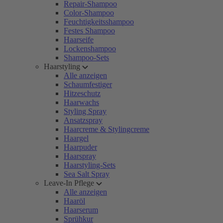
Repair-Shampoo
Color-Shampoo
Feuchtigkeitsshampoo
Festes Shampoo
Haarseife
Lockenshampoo
Shampoo-Sets
Haarstyling
Alle anzeigen
Schaumfestiger
Hitzeschutz
Haarwachs
Styling Spray
Ansatzspray
Haarcreme & Stylingcreme
Haargel
Haarpuder
Haarspray
Haarstyling-Sets
Sea Salt Spray
Leave-In Pflege
Alle anzeigen
Haaröl
Haarserum
Sprühkur