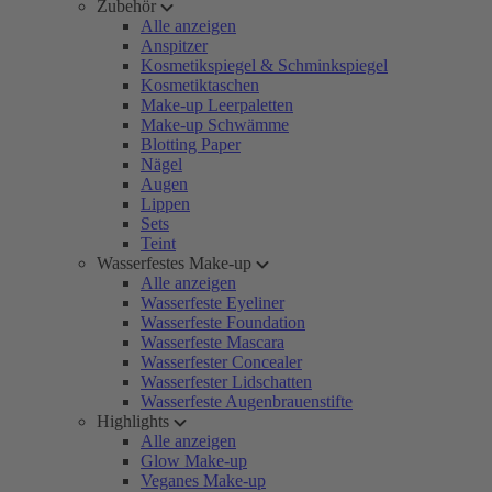
Zubehör
Alle anzeigen
Anspitzer
Kosmetikspiegel & Schminkspiegel
Kosmetiktaschen
Make-up Leerpaletten
Make-up Schwämme
Blotting Paper
Nägel
Augen
Lippen
Sets
Teint
Wasserfestes Make-up
Alle anzeigen
Wasserfeste Eyeliner
Wasserfeste Foundation
Wasserfeste Mascara
Wasserfester Concealer
Wasserfester Lidschatten
Wasserfeste Augenbrauenstifte
Highlights
Alle anzeigen
Glow Make-up
Veganes Make-up