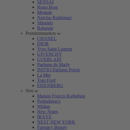
SENSAI
Hugo Boss
Montale
Narciso Rodriguez
Shiseido
Rabanne
Premiummarken
CHANEL
DIOR
Yves Saint Laurent
GIVENCHY
GUERLAIN
Parfums de Marly
INITIO Parfums Privés
La Mer
Tom Ford
EISENBERG
Neu
Maison Francis Kurkdjian
Penhaligon's
Widian
New Notes
IRÄYE
NEST NEW YORK
Farmacy Beauty