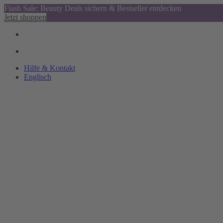
Flash Sale: Beauty Deals sichern & Bestseller entdecken
Jetzt shoppen
Hilfe & Kontakt
Englisch