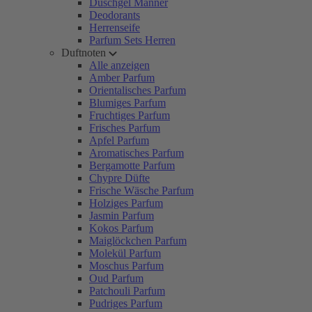
Duschgel Männer
Deodorants
Herrenseife
Parfum Sets Herren
Duftnoten
Alle anzeigen
Amber Parfum
Orientalisches Parfum
Blumiges Parfum
Fruchtiges Parfum
Frisches Parfum
Apfel Parfum
Aromatisches Parfum
Bergamotte Parfum
Chypre Düfte
Frische Wäsche Parfum
Holziges Parfum
Jasmin Parfum
Kokos Parfum
Maiglöckchen Parfum
Molekül Parfum
Moschus Parfum
Oud Parfum
Patchouli Parfum
Pudriges Parfum