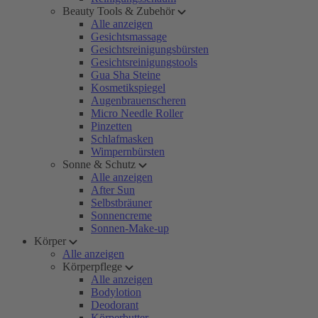
Beauty Tools & Zubehör
Alle anzeigen
Gesichtsmassage
Gesichtsreinigungsbürsten
Gesichtsreinigungstools
Gua Sha Steine
Kosmetikspiegel
Augenbrauenscheren
Micro Needle Roller
Pinzetten
Schlafmasken
Wimpernbürsten
Sonne & Schutz
Alle anzeigen
After Sun
Selbstbräuner
Sonnencreme
Sonnen-Make-up
Körper
Alle anzeigen
Körperpflege
Alle anzeigen
Bodylotion
Deodorant
Körperbutter