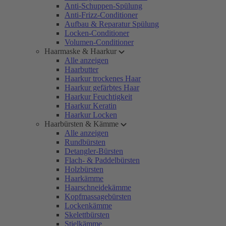
Anti-Schuppen-Spülung
Anti-Frizz-Conditioner
Aufbau & Reparatur Spülung
Locken-Conditioner
Volumen-Conditioner
Haarmaske & Haarkur
Alle anzeigen
Haarbutter
Haarkur trockenes Haar
Haarkur gefärbtes Haar
Haarkur Feuchtigkeit
Haarkur Keratin
Haarkur Locken
Haarbürsten & Kämme
Alle anzeigen
Rundbürsten
Detangler-Bürsten
Flach- & Paddelbürsten
Holzbürsten
Haarkämme
Haarschneidekämme
Kopfmassagebürsten
Lockenkämme
Skelettbürsten
Stielkämme