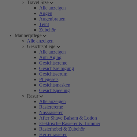
Travel Size
Alle anzeigen
Augen
Augenbrauen
Teint
Zubehör
Männerpflege
Alle anzeigen
Gesichtspflege
Alle anzeigen
Anti-Aging
Gesichtscreme
Gesichtsreinigung
Gesichtsserum
Pflegesets
Gesichtsmasken
Gesichtspeeling
Rasur
Alle anzeigen
Rasiercreme
Nassrasierer
After Shave Balsam & Lotion
Elektrische Rasierer & Trimmer
Rasierhobel & Zubehör
Herrenrasierer