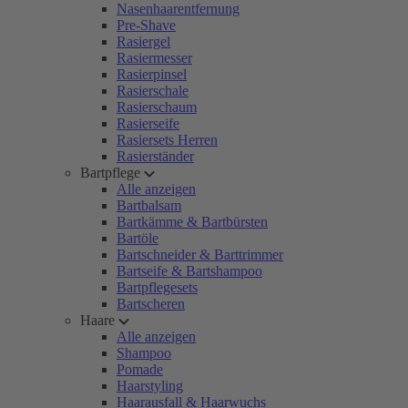
Nasenhaarentfernung
Pre-Shave
Rasiergel
Rasiermesser
Rasierpinsel
Rasierschale
Rasierschaum
Rasierseife
Rasiersets Herren
Rasierständer
Bartpflege
Alle anzeigen
Bartbalsam
Bartkämme & Bartbürsten
Bartöle
Bartschneider & Barttrimmer
Bartseife & Bartshampoo
Bartpflegesets
Bartscheren
Haare
Alle anzeigen
Shampoo
Pomade
Haarstyling
Haarausfall & Haarwuchs