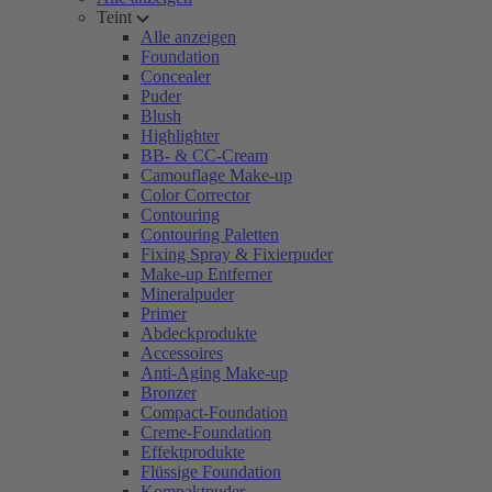
Teint
Alle anzeigen
Foundation
Concealer
Puder
Blush
Highlighter
BB- & CC-Cream
Camouflage Make-up
Color Corrector
Contouring
Contouring Paletten
Fixing Spray & Fixierpuder
Make-up Entferner
Mineralpuder
Primer
Abdeckprodukte
Accessoires
Anti-Aging Make-up
Bronzer
Compact-Foundation
Creme-Foundation
Effektprodukte
Flüssige Foundation
Kompaktpuder