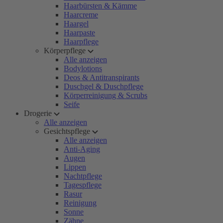
Haarbürsten & Kämme
Haarcreme
Haargel
Haarpaste
Haarpflege
Körperpflege
Alle anzeigen
Bodylotions
Deos & Antitranspirants
Duschgel & Duschpflege
Körperreinigung & Scrubs
Seife
Drogerie
Alle anzeigen
Gesichtspflege
Alle anzeigen
Anti-Aging
Augen
Lippen
Nachtpflege
Tagespflege
Rasur
Reinigung
Sonne
Zähne