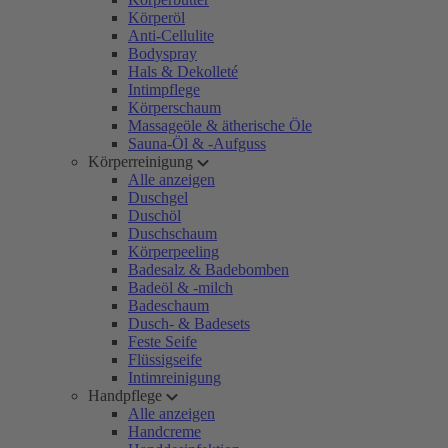
Körperöl
Anti-Cellulite
Bodyspray
Hals & Dekolleté
Intimpflege
Körperschaum
Massageöle & ätherische Öle
Sauna-Öl & -Aufguss
Körperreinigung
Alle anzeigen
Duschgel
Duschöl
Duschschaum
Körperpeeling
Badesalz & Badebomben
Badeöl & -milch
Badeschaum
Dusch- & Badesets
Feste Seife
Flüssigseife
Intimreinigung
Handpflege
Alle anzeigen
Handcreme