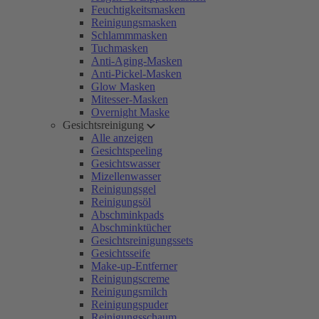
Feuchtigkeitsmasken
Reinigungsmasken
Schlammmasken
Tuchmasken
Anti-Aging-Masken
Anti-Pickel-Masken
Glow Masken
Mitesser-Masken
Overnight Maske
Gesichtsreinigung
Alle anzeigen
Gesichtspeeling
Gesichtswasser
Mizellenwasser
Reinigungsgel
Reinigungsöl
Abschminkpads
Abschminktücher
Gesichtsreinigungssets
Gesichtsseife
Make-up-Entferner
Reinigungscreme
Reinigungsmilch
Reinigungspuder
Reinigungsschaum