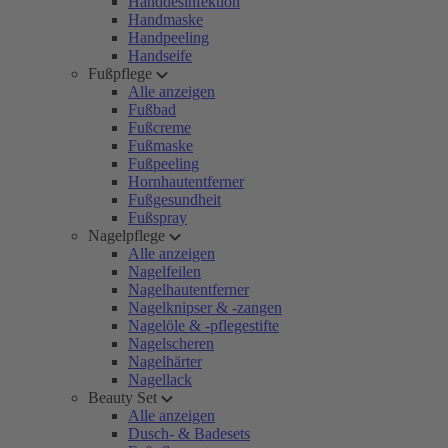
Handdesinfektion
Handmaske
Handpeeling
Handseife
Fußpflege
Alle anzeigen
Fußbad
Fußcreme
Fußmaske
Fußpeeling
Hornhautentferner
Fußgesundheit
Fußspray
Nagelpflege
Alle anzeigen
Nagelfeilen
Nagelhautentferner
Nagelknipser & -zangen
Nagelöle & -pflegestifte
Nagelscheren
Nagelhärter
Nagellack
Beauty Set
Alle anzeigen
Dusch- & Badesets