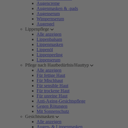
Augencreme
Augenmasken & -pads
Augenserum
Wimpernserum
Augengel
Lippenpflege
Alle anzeigen
Lippenbalsam
Lippenmasken
Lippenöl
Lippenpeeling
Lippenserum
Pflege nach Hautbedürfnis/Hauttyp
Alle anzeigen
Für fettige Haut
Für Mischhaut
Für sensible Haut
Für trockene Haut
Für unreine Haut
Anti-Aging-Gesichtspflege
Gegen Rötungen
Mit Sonnenschutz
Gesichtsmasken
Alle anzeigen
Augen- & Lippenmasken