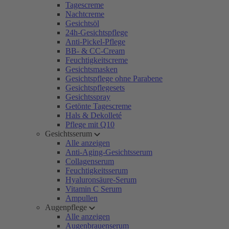
Tagescreme
Nachtcreme
Gesichtsöl
24h-Gesichtspflege
Anti-Pickel-Pflege
BB- & CC-Cream
Feuchtigkeitscreme
Gesichtsmasken
Gesichtspflege ohne Parabene
Gesichtspflegesets
Gesichtsspray
Getönte Tagescreme
Hals & Dekolleté
Pflege mit Q10
Gesichtsserum
Alle anzeigen
Anti-Aging-Gesichtsserum
Collagenserum
Feuchtigkeitsserum
Hyaluronsäure-Serum
Vitamin C Serum
Ampullen
Augenpflege
Alle anzeigen
Augenbrauenserum