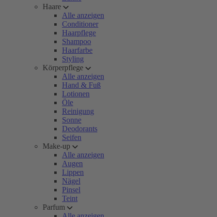
Haare
Alle anzeigen
Conditioner
Haarpflege
Shampoo
Haarfarbe
Styling
Körperpflege
Alle anzeigen
Hand & Fuß
Lotionen
Öle
Reinigung
Sonne
Deodorants
Seifen
Make-up
Alle anzeigen
Augen
Lippen
Nägel
Pinsel
Teint
Parfum
Alle anzeigen