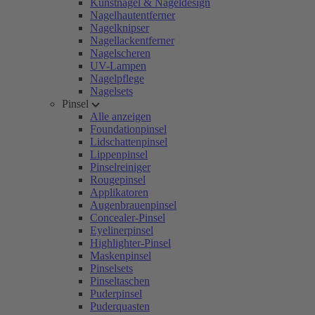
Kunstnägel & Nageldesign
Nagelhautentferner
Nagelknipser
Nagellackentferner
Nagelscheren
UV-Lampen
Nagelpflege
Nagelsets
Pinsel
Alle anzeigen
Foundationpinsel
Lidschattenpinsel
Lippenpinsel
Pinselreiniger
Rougepinsel
Applikatoren
Augenbrauenpinsel
Concealer-Pinsel
Eyelinerpinsel
Highlighter-Pinsel
Maskenpinsel
Pinselsets
Pinseltaschen
Puderpinsel
Puderquasten