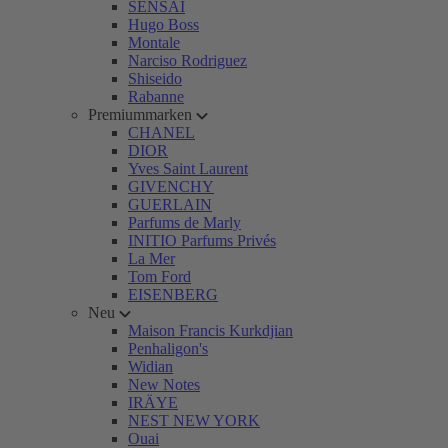
SENSAI
Hugo Boss
Montale
Narciso Rodriguez
Shiseido
Rabanne
Premiummarken
CHANEL
DIOR
Yves Saint Laurent
GIVENCHY
GUERLAIN
Parfums de Marly
INITIO Parfums Privés
La Mer
Tom Ford
EISENBERG
Neu
Maison Francis Kurkdjian
Penhaligon's
Widian
New Notes
IRÄYE
NEST NEW YORK
Ouai