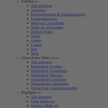
Zubehör
Alle anzeigen
Anspitzer
Kosmetikspiegel & Schminkspiegel
Kosmetiktaschen
Make-up Leerpaletten
Make-up Schwämme
Blotting Paper
Nägel
Augen
Lippen
Sets
Teint
Wasserfestes Make-up
Alle anzeigen
Wasserfeste Eyeliner
Wasserfeste Foundation
Wasserfeste Mascara
Wasserfester Concealer
Wasserfester Lidschatten
Wasserfeste Augenbrauenstifte
Highlights
Alle anzeigen
Glow Make-up
Veganes Make-up