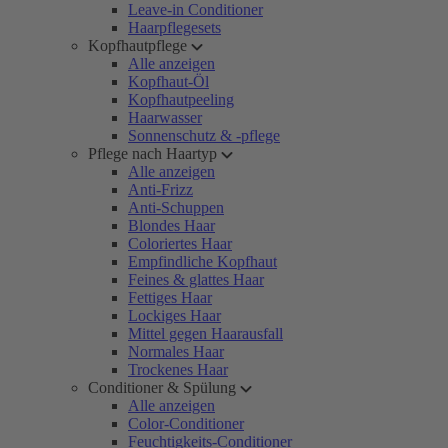
Leave-in Conditioner
Haarpflegesets
Kopfhautpflege
Alle anzeigen
Kopfhaut-Öl
Kopfhautpeeling
Haarwasser
Sonnenschutz & -pflege
Pflege nach Haartyp
Alle anzeigen
Anti-Frizz
Anti-Schuppen
Blondes Haar
Coloriertes Haar
Empfindliche Kopfhaut
Feines & glattes Haar
Fettiges Haar
Lockiges Haar
Mittel gegen Haarausfall
Normales Haar
Trockenes Haar
Conditioner & Spülung
Alle anzeigen
Color-Conditioner
Feuchtigkeits-Conditioner