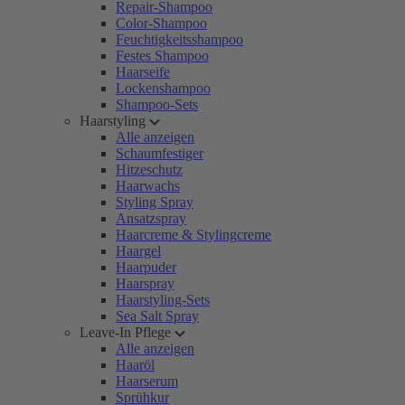
Repair-Shampoo
Color-Shampoo
Feuchtigkeitsshampoo
Festes Shampoo
Haarseife
Lockenshampoo
Shampoo-Sets
Haarstyling
Alle anzeigen
Schaumfestiger
Hitzeschutz
Haarwachs
Styling Spray
Ansatzspray
Haarcreme & Stylingcreme
Haargel
Haarpuder
Haarspray
Haarstyling-Sets
Sea Salt Spray
Leave-In Pflege
Alle anzeigen
Haaröl
Haarserum
Sprühkur