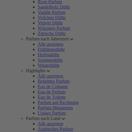
Rose Parfum
Sandelholz Düfte
Vanille Parfum
Veilchen Düfte
Vetiver Düfte
Würziges Parfum
Zitrische Düfte
Parfum nach Jahreszeit
Alle anzeigen
Frühlingsdüfte
Herbstdüfte
Sommerdüfte
Winterdüfte
Highlights
Alle anzeigen
Beliebtes Parfum
Eau de Cologne
Eau de Parfum
Eau de Toilette
Parfum auf Rechnung
Parfum Miniaturen
Unisex Parfum
Parfum nach Land
Alle anzeigen
Arabisches Parfum