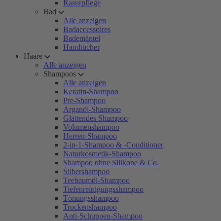
Rasurpflege
Bad
Alle anzeigen
Badaccessoires
Bademäntel
Handtücher
Haare
Alle anzeigen
Shampoos
Alle anzeigen
Keratin-Shampoo
Pre-Shampoo
Arganöl-Shampoo
Glättendes Shampoo
Volumenshampoo
Herren-Shampoo
2-in-1-Shampoo & -Conditioner
Naturkosmetik-Shampoo
Shampoo ohne Silikone & Co.
Silbershampoo
Teebaumöl-Shampoo
Tiefenreinigungsshampoo
Tönungsshampoo
Trockenshampoo
Anti-Schuppen-Shampoo