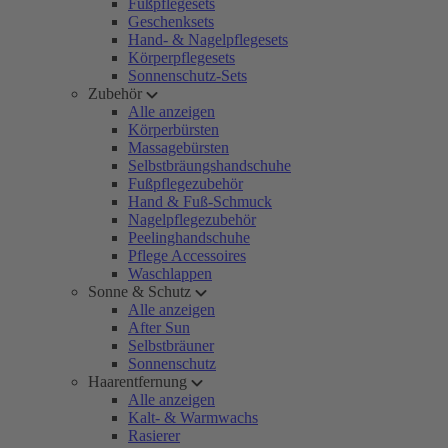
Fußpflegesets
Geschenksets
Hand- & Nagelpflegesets
Körperpflegesets
Sonnenschutz-Sets
Zubehör
Alle anzeigen
Körperbürsten
Massagebürsten
Selbstbräungshandschuhe
Fußpflegezubehör
Hand & Fuß-Schmuck
Nagelpflegezubehör
Peelinghandschuhe
Pflege Accessoires
Waschlappen
Sonne & Schutz
Alle anzeigen
After Sun
Selbstbräuner
Sonnenschutz
Haarentfernung
Alle anzeigen
Kalt- & Warmwachs
Rasierer