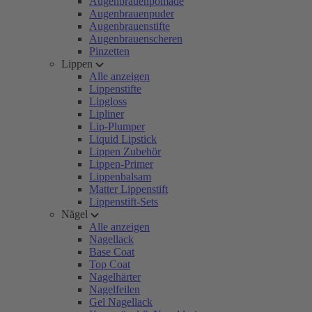
Augenbrauenpomade
Augenbrauenpuder
Augenbrauenstifte
Augenbrauenscheren
Pinzetten
Lippen
Alle anzeigen
Lippenstifte
Lipgloss
Lipliner
Lip-Plumper
Liquid Lipstick
Lippen Zubehör
Lippen-Primer
Lippenbalsam
Matter Lippenstift
Lippenstift-Sets
Nägel
Alle anzeigen
Nagellack
Base Coat
Top Coat
Nagelhärter
Nagelfeilen
Gel Nagellack