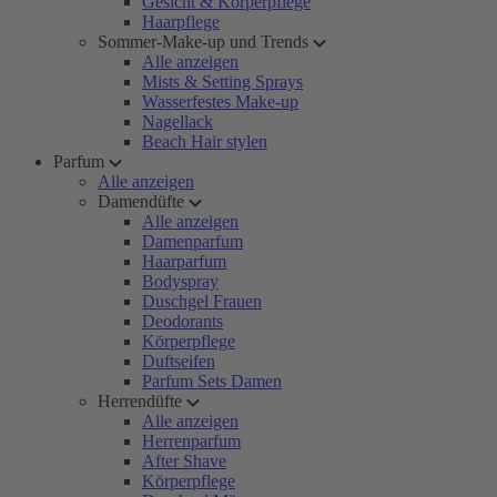
Gesicht & Körperpflege
Haarpflege
Sommer-Make-up und Trends
Alle anzeigen
Mists & Setting Sprays
Wasserfestes Make-up
Nagellack
Beach Hair stylen
Parfum
Alle anzeigen
Damendüfte
Alle anzeigen
Damenparfum
Haarparfum
Bodyspray
Duschgel Frauen
Deodorants
Körperpflege
Duftseifen
Parfum Sets Damen
Herrendüfte
Alle anzeigen
Herrenparfum
After Shave
Körperpflege