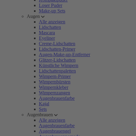
Loser Puder
Make-up Sets
Augen
Alle anzeigen
Lidschatten
Mascara
Eyeliner
Creme-Lidschatten
Lidschatten-Primer
Augen-Make-up-Entferner
Glitzer-Lidschatten
Künstliche Wimpern
Lidschattenpaletten
Wimpern-Primer
Wimpernbürsten
Wimpernkleber
Wimpernzangen
Augenbrauenfarbe
Kajal
Sets
Augenbrauen
Alle anzeigen
Augenbrauenfarbe
Augenbrauengel