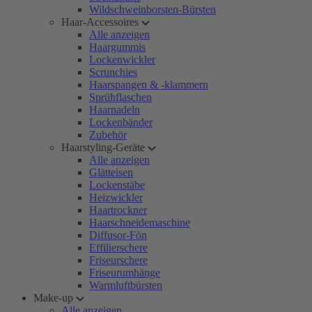
Wildschweinborsten-Bürsten
Haar-Accessoires
Alle anzeigen
Haargummis
Lockenwickler
Scrunchies
Haarspangen & -klammern
Sprühflaschen
Haarnadeln
Lockenbänder
Zubehör
Haarstyling-Geräte
Alle anzeigen
Glätteisen
Lockenstäbe
Heizwickler
Haartrockner
Haarschneidemaschine
Diffusor-Fön
Effilierschere
Friseurschere
Friseurumhänge
Warmluftbürsten
Make-up
Alle anzeigen