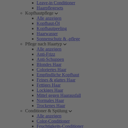
Leave-in Conditioner
Haarpflegesets
Kopfhautpflege
Alle anzeigen
Kopfhaut-Öl
Kopfhautpeeling
Haarwasser
Sonnenschutz & -pflege
Pflege nach Haartyp
Alle anzeigen
Anti-Frizz
Anti-Schuppen
Blondes Haar
Coloriertes Haar
Empfindliche Kopfhaut
Feines & glattes Haar
Fettiges Haar
Lockiges Haar
Mittel gegen Haarausfall
Normales Haar
Trockenes Haar
Conditioner & Spülung
Alle anzeigen
Color-Conditioner
Feuchtigkeits-Conditioner