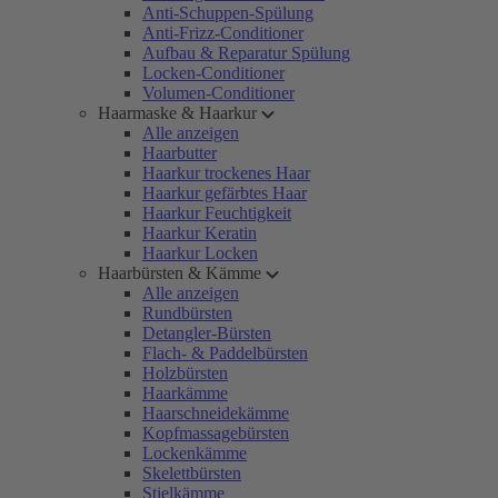
Anti-Schuppen-Spülung
Anti-Frizz-Conditioner
Aufbau & Reparatur Spülung
Locken-Conditioner
Volumen-Conditioner
Haarmaske & Haarkur
Alle anzeigen
Haarbutter
Haarkur trockenes Haar
Haarkur gefärbtes Haar
Haarkur Feuchtigkeit
Haarkur Keratin
Haarkur Locken
Haarbürsten & Kämme
Alle anzeigen
Rundbürsten
Detangler-Bürsten
Flach- & Paddelbürsten
Holzbürsten
Haarkämme
Haarschneidekämme
Kopfmassagebürsten
Lockenkämme
Skelettbürsten
Stielkämme