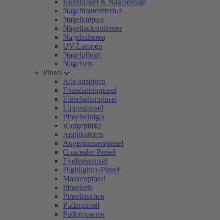
Kunstnägel & Nageldesign
Nagelhautentferner
Nagelknipser
Nagellackentferner
Nagelscheren
UV-Lampen
Nagelpflege
Nagelsets
Pinsel
Alle anzeigen
Foundationpinsel
Lidschattenpinsel
Lippenpinsel
Pinselreiniger
Rougepinsel
Applikatoren
Augenbrauenpinsel
Concealer-Pinsel
Eyelinerpinsel
Highlighter-Pinsel
Maskenpinsel
Pinselsets
Pinseltaschen
Puderpinsel
Puderquasten