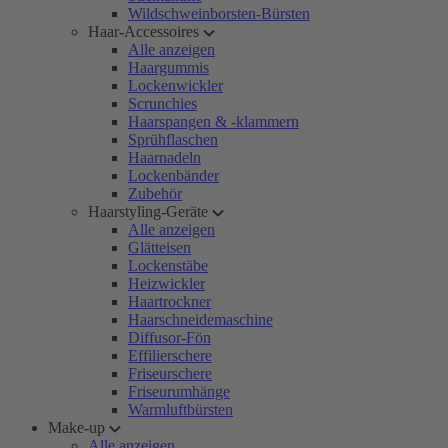
Wildschweinborsten-Bürsten
Haar-Accessoires
Alle anzeigen
Haargummis
Lockenwickler
Scrunchies
Haarspangen & -klammern
Sprühflaschen
Haarnadeln
Lockenbänder
Zubehör
Haarstyling-Geräte
Alle anzeigen
Glätteisen
Lockenstäbe
Heizwickler
Haartrockner
Haarschneidemaschine
Diffusor-Fön
Effilierschere
Friseurschere
Friseurumhänge
Warmluftbürsten
Make-up
Alle anzeigen