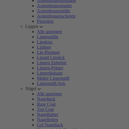
Augenbrauenpomade
Augenbrauenpuder
Augenbrauenstifte
Augenbrauenscheren
Pinzetten
Lippen
Alle anzeigen
Lippenstifte
Lipgloss
Lipliner
Lip-Plumper
Liquid Lipstick
Lippen Zubehör
Lippen-Primer
Lippenbalsam
Matter Lippenstift
Lippenstift-Sets
Nägel
Alle anzeigen
Nagellack
Base Coat
Top Coat
Nagelhärter
Nagelfeilen
Gel Nagellack