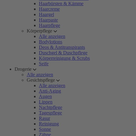
Haarbürsten & Kämme
Haarcreme
Haargel
Haarpaste
Haarpflege
Körperpflege
Alle anzeigen
Bodylotions
Deos & Antitranspirants
Duschgel & Duschpflege
Körperreinigung & Scrubs
Seife
Drogerie
Alle anzeigen
Gesichtspflege
Alle anzeigen
Anti-Aging
Augen
Lippen
Nachtpflege
Tagespflege
Rasur
Reinigung
Sonne
Zähne