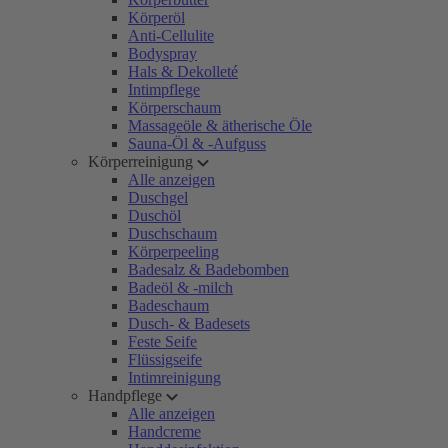
Körperöl
Anti-Cellulite
Bodyspray
Hals & Dekolleté
Intimpflege
Körperschaum
Massageöle & ätherische Öle
Sauna-Öl & -Aufguss
Körperreinigung
Alle anzeigen
Duschgel
Duschöl
Duschschaum
Körperpeeling
Badesalz & Badebomben
Badeöl & -milch
Badeschaum
Dusch- & Badesets
Feste Seife
Flüssigseife
Intimreinigung
Handpflege
Alle anzeigen
Handcreme