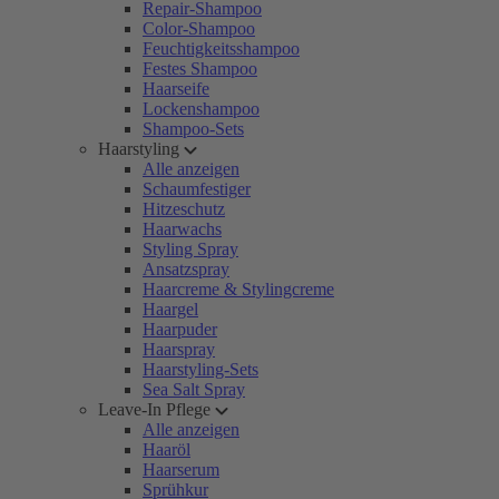
Repair-Shampoo
Color-Shampoo
Feuchtigkeitsshampoo
Festes Shampoo
Haarseife
Lockenshampoo
Shampoo-Sets
Haarstyling
Alle anzeigen
Schaumfestiger
Hitzeschutz
Haarwachs
Styling Spray
Ansatzspray
Haarcreme & Stylingcreme
Haargel
Haarpuder
Haarspray
Haarstyling-Sets
Sea Salt Spray
Leave-In Pflege
Alle anzeigen
Haaröl
Haarserum
Sprühkur