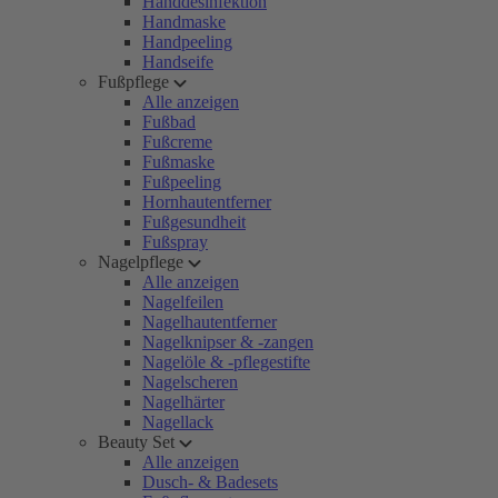
Handdesinfektion
Handmaske
Handpeeling
Handseife
Fußpflege
Alle anzeigen
Fußbad
Fußcreme
Fußmaske
Fußpeeling
Hornhautentferner
Fußgesundheit
Fußspray
Nagelpflege
Alle anzeigen
Nagelfeilen
Nagelhautentferner
Nagelknipser & -zangen
Nagelöle & -pflegestifte
Nagelscheren
Nagelhärter
Nagellack
Beauty Set
Alle anzeigen
Dusch- & Badesets