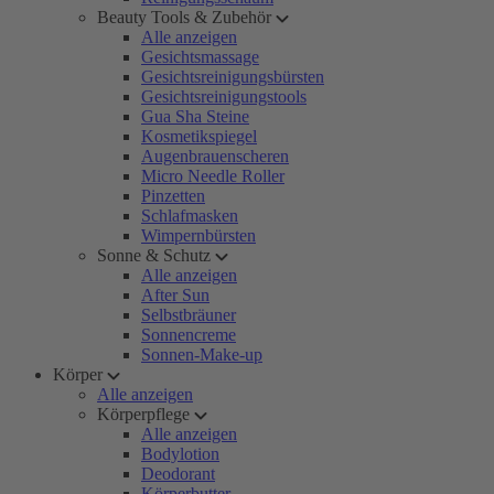
Beauty Tools & Zubehör
Alle anzeigen
Gesichtsmassage
Gesichtsreinigungsbürsten
Gesichtsreinigungstools
Gua Sha Steine
Kosmetikspiegel
Augenbrauenscheren
Micro Needle Roller
Pinzetten
Schlafmasken
Wimpernbürsten
Sonne & Schutz
Alle anzeigen
After Sun
Selbstbräuner
Sonnencreme
Sonnen-Make-up
Körper
Alle anzeigen
Körperpflege
Alle anzeigen
Bodylotion
Deodorant
Körperbutter