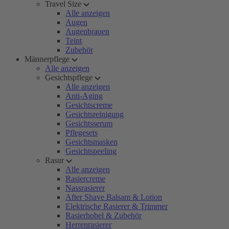
Travel Size
Alle anzeigen
Augen
Augenbrauen
Teint
Zubehör
Männerpflege
Alle anzeigen
Gesichtspflege
Alle anzeigen
Anti-Aging
Gesichtscreme
Gesichtsreinigung
Gesichtsserum
Pflegesets
Gesichtsmasken
Gesichtspeeling
Rasur
Alle anzeigen
Rasiercreme
Nassrasierer
After Shave Balsam & Lotion
Elektrische Rasierer & Trimmer
Rasierhobel & Zubehör
Herrenrasierer