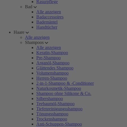
Rasurpflege
Bad
Alle anzeigen
Badaccessoires
Bademäntel
Handtücher
Haare
Alle anzeigen
Shampoos
Alle anzeigen
Keratin-Shampoo
Pre-Shampoo
Arganöl-Shampoo
Glättendes Shampoo
Volumenshampoo
Herren-Shampoo
2-in-1-Shampoo & -Conditioner
Naturkosmetik-Shampoo
Shampoo ohne Silikone & Co.
Silbershampoo
Teebaumöl-Shampoo
Tiefenreinigungsshampoo
Tönungsshampoo
Trockenshampoo
Anti-Schuppen-Shampoo