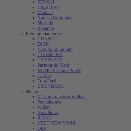
SENSAI
Hugo Boss
Montale
Narciso Rodriguez
Shiseido
Rabanne
Premiummarken
CHANEL
DIOR
Yves Saint Laurent
GIVENCHY
GUERLAIN
Parfums de Marly
INITIO Parfums Privés
La Mer
Tom Ford
EISENBERG
Neu
Maison Francis Kurkdjian
Penhaligon's
Widian
New Notes
IRÄYE
NEST NEW YORK
Ouai