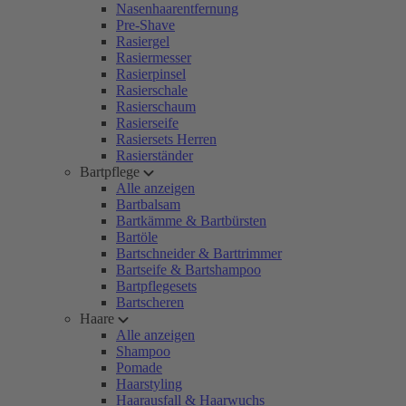
Nasenhaarentfernung
Pre-Shave
Rasiergel
Rasiermesser
Rasierpinsel
Rasierschale
Rasierschaum
Rasierseife
Rasiersets Herren
Rasierständer
Bartpflege
Alle anzeigen
Bartbalsam
Bartkämme & Bartbürsten
Bartöle
Bartschneider & Barttrimmer
Bartseife & Bartshampoo
Bartpflegesets
Bartscheren
Haare
Alle anzeigen
Shampoo
Pomade
Haarstyling
Haarausfall & Haarwuchs