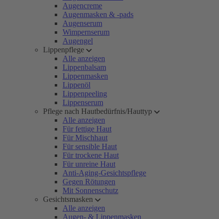
Augencreme
Augenmasken & -pads
Augenserum
Wimpernserum
Augengel
Lippenpflege
Alle anzeigen
Lippenbalsam
Lippenmasken
Lippenöl
Lippenpeeling
Lippenserum
Pflege nach Hautbedürfnis/Hauttyp
Alle anzeigen
Für fettige Haut
Für Mischhaut
Für sensible Haut
Für trockene Haut
Für unreine Haut
Anti-Aging-Gesichtspflege
Gegen Rötungen
Mit Sonnenschutz
Gesichtsmasken
Alle anzeigen
Augen- & Lippenmasken