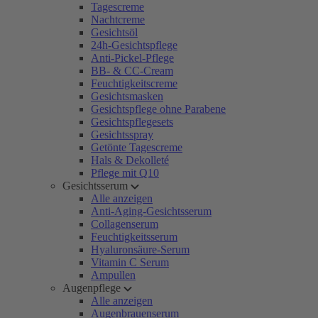
Tagescreme
Nachtcreme
Gesichtsöl
24h-Gesichtspflege
Anti-Pickel-Pflege
BB- & CC-Cream
Feuchtigkeitscreme
Gesichtsmasken
Gesichtspflege ohne Parabene
Gesichtspflegesets
Gesichtsspray
Getönte Tagescreme
Hals & Dekolleté
Pflege mit Q10
Gesichtsserum
Alle anzeigen
Anti-Aging-Gesichtsserum
Collagenserum
Feuchtigkeitsserum
Hyaluronsäure-Serum
Vitamin C Serum
Ampullen
Augenpflege
Alle anzeigen
Augenbrauenserum