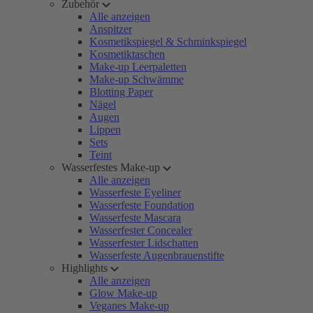
Zubehör
Alle anzeigen
Anspitzer
Kosmetikspiegel & Schminkspiegel
Kosmetiktaschen
Make-up Leerpaletten
Make-up Schwämme
Blotting Paper
Nägel
Augen
Lippen
Sets
Teint
Wasserfestes Make-up
Alle anzeigen
Wasserfeste Eyeliner
Wasserfeste Foundation
Wasserfeste Mascara
Wasserfester Concealer
Wasserfester Lidschatten
Wasserfeste Augenbrauenstifte
Highlights
Alle anzeigen
Glow Make-up
Veganes Make-up