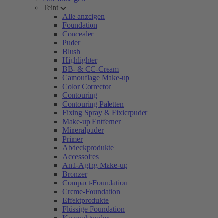
Teint
Alle anzeigen
Foundation
Concealer
Puder
Blush
Highlighter
BB- & CC-Cream
Camouflage Make-up
Color Corrector
Contouring
Contouring Paletten
Fixing Spray & Fixierpuder
Make-up Entferner
Mineralpuder
Primer
Abdeckprodukte
Accessoires
Anti-Aging Make-up
Bronzer
Compact-Foundation
Creme-Foundation
Effektprodukte
Flüssige Foundation
Kompaktpuder