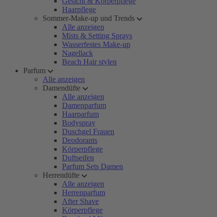
Gesicht & Körperpflege
Haarpflege
Sommer-Make-up und Trends
Alle anzeigen
Mists & Setting Sprays
Wasserfestes Make-up
Nagellack
Beach Hair stylen
Parfum
Alle anzeigen
Damendüfte
Alle anzeigen
Damenparfum
Haarparfum
Bodyspray
Duschgel Frauen
Deodorants
Körperpflege
Duftseifen
Parfum Sets Damen
Herrendüfte
Alle anzeigen
Herrenparfum
After Shave
Körperpflege