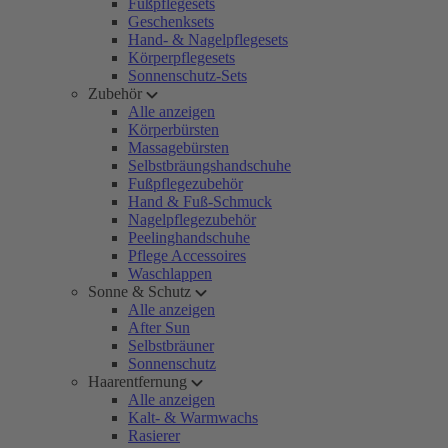
Fußpflegesets
Geschenksets
Hand- & Nagelpflegesets
Körperpflegesets
Sonnenschutz-Sets
Zubehör
Alle anzeigen
Körperbürsten
Massagebürsten
Selbstbräungshandschuhe
Fußpflegezubehör
Hand & Fuß-Schmuck
Nagelpflegezubehör
Peelinghandschuhe
Pflege Accessoires
Waschlappen
Sonne & Schutz
Alle anzeigen
After Sun
Selbstbräuner
Sonnenschutz
Haarentfernung
Alle anzeigen
Kalt- & Warmwachs
Rasierer