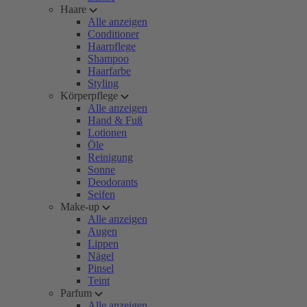
Haare
Alle anzeigen
Conditioner
Haarpflege
Shampoo
Haarfarbe
Styling
Körperpflege
Alle anzeigen
Hand & Fuß
Lotionen
Öle
Reinigung
Sonne
Deodorants
Seifen
Make-up
Alle anzeigen
Augen
Lippen
Nägel
Pinsel
Teint
Parfum
Alle anzeigen