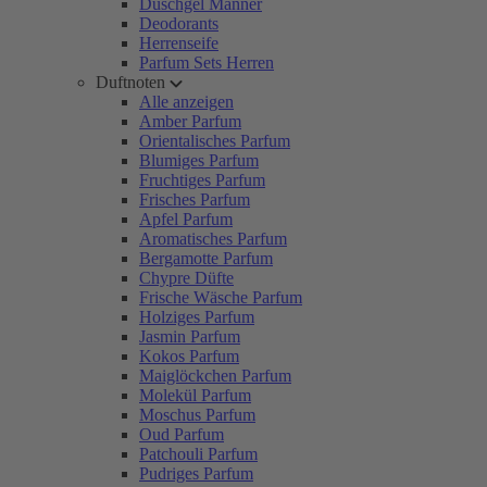
Duschgel Männer
Deodorants
Herrenseife
Parfum Sets Herren
Duftnoten
Alle anzeigen
Amber Parfum
Orientalisches Parfum
Blumiges Parfum
Fruchtiges Parfum
Frisches Parfum
Apfel Parfum
Aromatisches Parfum
Bergamotte Parfum
Chypre Düfte
Frische Wäsche Parfum
Holziges Parfum
Jasmin Parfum
Kokos Parfum
Maiglöckchen Parfum
Molekül Parfum
Moschus Parfum
Oud Parfum
Patchouli Parfum
Pudriges Parfum