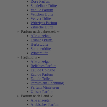
Rose Parfum
Sandelholz Düfte
Vanille Parfum
Veilchen Düfte
Vetiver Düfte
Würziges Parfum
Zitrische Düfte
Parfum nach Jahreszeit
Alle anzeigen
Frühlingsdüfte
Herbstdüfte
Sommerdüfte
Winterdüfte
Highlights
Alle anzeigen
Beliebtes Parfum
Eau de Cologne
Eau de Parfum
Eau de Toilette
Parfum auf Rechnung
Parfum Miniaturen
Unisex Parfum
Parfum nach Land
Alle anzeigen
Arabisches Parfum