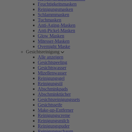
Feuchtigkeitsmasken
Reinigungsmasken
Schlammmasken
Tuchmasken
Anti-Aging-Masken
Anti-Pickel-Masken
Glow Masken
Mitesser-Masken
Overnight Maske
Gesichtsreinigung
Alle anzeigen
Gesichtspeeling
Gesichtswasser
Mizellenwasser
Reinigungsgel
Reinigungsöl
Abschminkpads
Abschminktücher
Gesichtsreinigungssets
Gesichtsseife
Make-up-Entferner
Reinigungscreme
Reinigungsmilch
Reinigungspuder
Reinigungsschaum