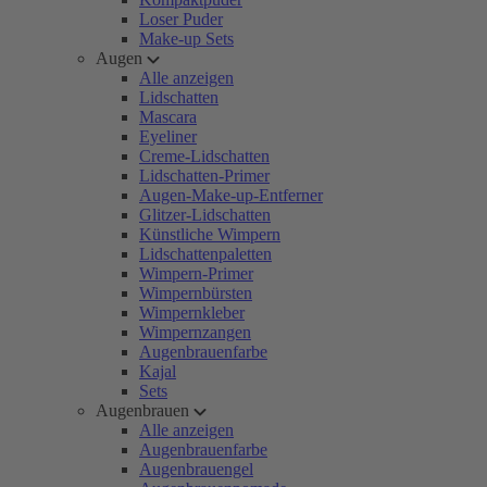
Loser Puder
Make-up Sets
Augen
Alle anzeigen
Lidschatten
Mascara
Eyeliner
Creme-Lidschatten
Lidschatten-Primer
Augen-Make-up-Entferner
Glitzer-Lidschatten
Künstliche Wimpern
Lidschattenpaletten
Wimpern-Primer
Wimpernbürsten
Wimpernkleber
Wimpernzangen
Augenbrauenfarbe
Kajal
Sets
Augenbrauen
Alle anzeigen
Augenbrauenfarbe
Augenbrauengel