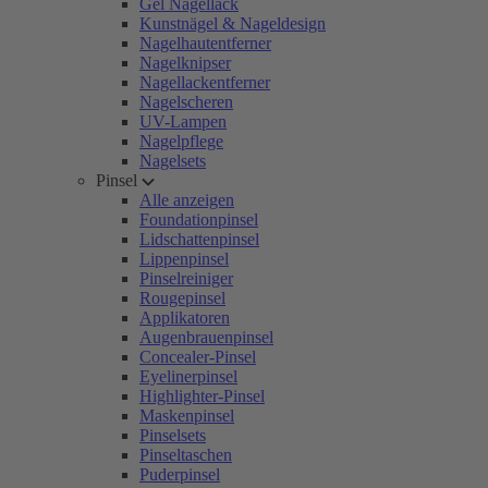
Gel Nagellack
Kunstnägel & Nageldesign
Nagelhautentferner
Nagelknipser
Nagellackentferner
Nagelscheren
UV-Lampen
Nagelpflege
Nagelsets
Pinsel
Alle anzeigen
Foundationpinsel
Lidschattenpinsel
Lippenpinsel
Pinselreiniger
Rougepinsel
Applikatoren
Augenbrauenpinsel
Concealer-Pinsel
Eyelinerpinsel
Highlighter-Pinsel
Maskenpinsel
Pinselsets
Pinseltaschen
Puderpinsel