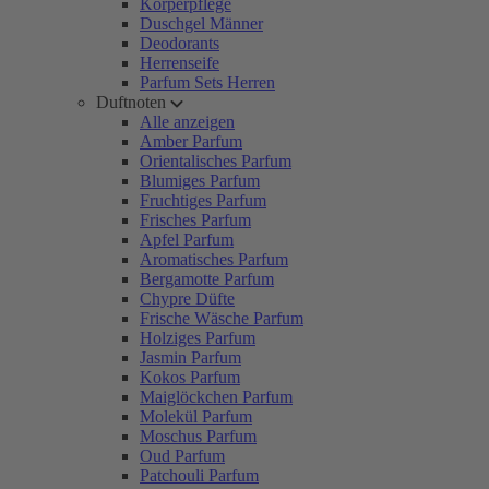
Körperpflege
Duschgel Männer
Deodorants
Herrenseife
Parfum Sets Herren
Duftnoten
Alle anzeigen
Amber Parfum
Orientalisches Parfum
Blumiges Parfum
Fruchtiges Parfum
Frisches Parfum
Apfel Parfum
Aromatisches Parfum
Bergamotte Parfum
Chypre Düfte
Frische Wäsche Parfum
Holziges Parfum
Jasmin Parfum
Kokos Parfum
Maiglöckchen Parfum
Molekül Parfum
Moschus Parfum
Oud Parfum
Patchouli Parfum