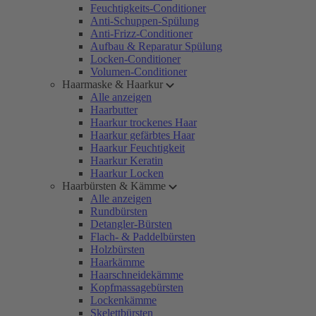
Feuchtigkeits-Conditioner
Anti-Schuppen-Spülung
Anti-Frizz-Conditioner
Aufbau & Reparatur Spülung
Locken-Conditioner
Volumen-Conditioner
Haarmaske & Haarkur
Alle anzeigen
Haarbutter
Haarkur trockenes Haar
Haarkur gefärbtes Haar
Haarkur Feuchtigkeit
Haarkur Keratin
Haarkur Locken
Haarbürsten & Kämme
Alle anzeigen
Rundbürsten
Detangler-Bürsten
Flach- & Paddelbürsten
Holzbürsten
Haarkämme
Haarschneidekämme
Kopfmassagebürsten
Lockenkämme
Skelettbürsten