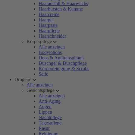
Haarausfall & Haarwuchs
Haarbürsten & Kämme
Haarcreme
Haargel
Haarpaste
Haarpflege
Haarschneider
Körperpflege
Alle anzeigen
Bodylotions
Deos & Antitranspirants
Duschgel & Duschpflege
Körperreinigung & Scrubs
Seife
Drogerie
Alle anzeigen
Gesichtspflege
Alle anzeigen
Anti-Aging
Augen
Lippen
Nachtpflege
Tagespflege
Rasur
Reinigung