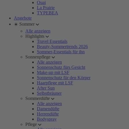
Ouai
La Prairie
TYPEBEA
Angebote
☀️ Sommer
Alle anzeigen
Highlights
Travel Essentials
Beauty-Sommertrends 2026
Sommer-Essentials für ihn
Sonnenpflege
Alle anzeigen
Sonnenschutz fürs Gesicht
Make-up mit LSF
Sonnenschutz für den Körper
Haarpflege mit LSF
After Sun
Selbstbräuner
Sommerdüfte
Alle anzeigen
Damendüfte
Herrendüfte
Bodyspray
Pflege