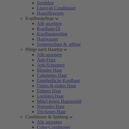
Sprühkur
Leave-in Conditioner
Haarpflegesets
Kopfhautpflege
Alle anzeigen
Kopfhaut-Öl
Kopfhautpeeling
Haarwasser
Sonnenschutz & -pflege
Pflege nach Haartyp
Alle anzeigen
Anti-Frizz
Anti-Schuppen
Blondes Haar
Coloriertes Haar
Empfindliche Kopfhaut
Feines & glattes Haar
Fettiges Haar
Lockiges Haar
Mittel gegen Haarausfall
Normales Haar
Trockenes Haar
Conditioner & Spülung
Alle anzeigen
Color-Conditioner