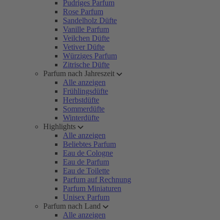
Pudriges Parfum
Rose Parfum
Sandelholz Düfte
Vanille Parfum
Veilchen Düfte
Vetiver Düfte
Würziges Parfum
Zitrische Düfte
Parfum nach Jahreszeit
Alle anzeigen
Frühlingsdüfte
Herbstdüfte
Sommerdüfte
Winterdüfte
Highlights
Alle anzeigen
Beliebtes Parfum
Eau de Cologne
Eau de Parfum
Eau de Toilette
Parfum auf Rechnung
Parfum Miniaturen
Unisex Parfum
Parfum nach Land
Alle anzeigen