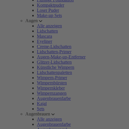
Kompaktpuder
Loser Puder
Make-up Sets
Augen
Alle anzeigen
Lidschatten
Mascara
Eyeliner
Creme-Lidschatten
Lidschatten-Primer
Augen-Make-up-Entferner
Glitzer-Lidschatten
Künstliche Wimpern
Lidschattenpaletten
Wimpern-Primer
Wimpernbürsten
Wimpernkleber
Wimpernzangen
Augenbrauenfarbe
Kajal
Sets
Augenbrauen
Alle anzeigen
Augenbrauenfarbe