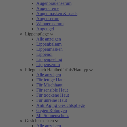
Augenbrauenserum
Augencreme
Augenmasken & -pads
Augenserum
Wimpernserum
Augengel
Lippenpflege
Alle anzeigen
Lippenbalsam
Lippenmasken
Lippenöl
Lippenpeeling
Lippenserum
Pflege nach Hautbedürfnis/Hauttyp
Alle anzeigen
Für fettige Haut
Für Mischhaut
Für sensible Haut
Für trockene Haut
Für unreine Haut
Anti-Aging-Gesichtspflege
Gegen Rötungen
Mit Sonnenschutz
Gesichtsmasken
Alle anzeigen