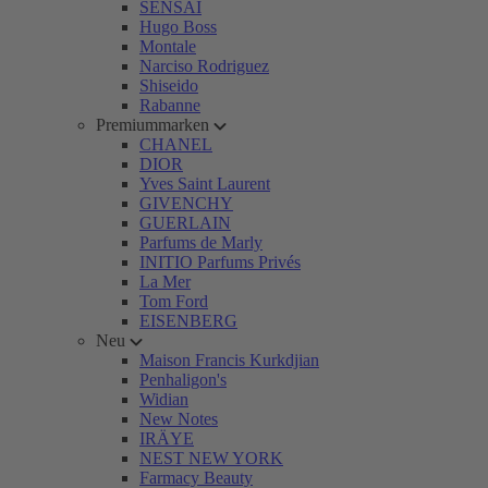
SENSAI
Hugo Boss
Montale
Narciso Rodriguez
Shiseido
Rabanne
Premiummarken
CHANEL
DIOR
Yves Saint Laurent
GIVENCHY
GUERLAIN
Parfums de Marly
INITIO Parfums Privés
La Mer
Tom Ford
EISENBERG
Neu
Maison Francis Kurkdjian
Penhaligon's
Widian
New Notes
IRÄYE
NEST NEW YORK
Farmacy Beauty