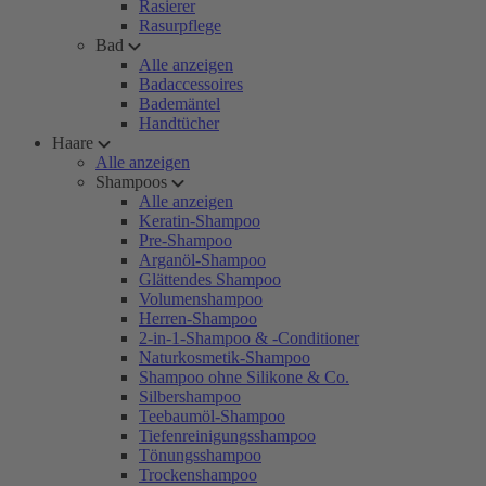
Rasierer
Rasurpflege
Bad
Alle anzeigen
Badaccessoires
Bademäntel
Handtücher
Haare
Alle anzeigen
Shampoos
Alle anzeigen
Keratin-Shampoo
Pre-Shampoo
Arganöl-Shampoo
Glättendes Shampoo
Volumenshampoo
Herren-Shampoo
2-in-1-Shampoo & -Conditioner
Naturkosmetik-Shampoo
Shampoo ohne Silikone & Co.
Silbershampoo
Teebaumöl-Shampoo
Tiefenreinigungsshampoo
Tönungsshampoo
Trockenshampoo