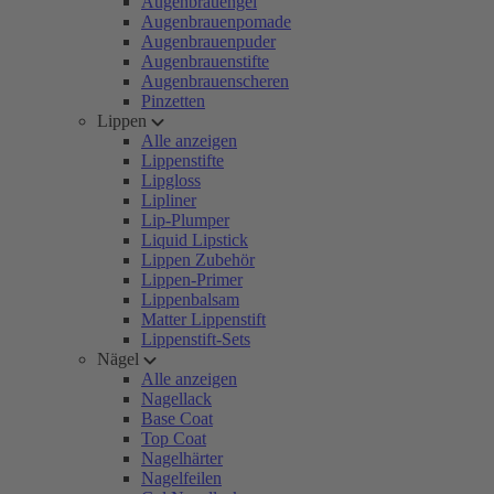
Augenbrauengel
Augenbrauenpomade
Augenbrauenpuder
Augenbrauenstifte
Augenbrauenscheren
Pinzetten
Lippen
Alle anzeigen
Lippenstifte
Lipgloss
Lipliner
Lip-Plumper
Liquid Lipstick
Lippen Zubehör
Lippen-Primer
Lippenbalsam
Matter Lippenstift
Lippenstift-Sets
Nägel
Alle anzeigen
Nagellack
Base Coat
Top Coat
Nagelhärter
Nagelfeilen