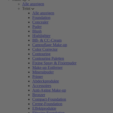
Alle anzeigen
Teint
Alle anzeigen
Foundation
Concealer
Puder
Blush
Highlighter
BB- & CC-Cream
Camouflage Make-up
Color Corrector
Contouring
Contouring Paletten
Fixing Spray & Fixierpuder
Make-up Entferner
Mineralpuder
Primer
Abdeckprodukte
Accessoires
Anti-Aging Make-up
Bronzer
Compact-Foundation
Creme-Foundation
Effektprodukte
Flüssige Foundation