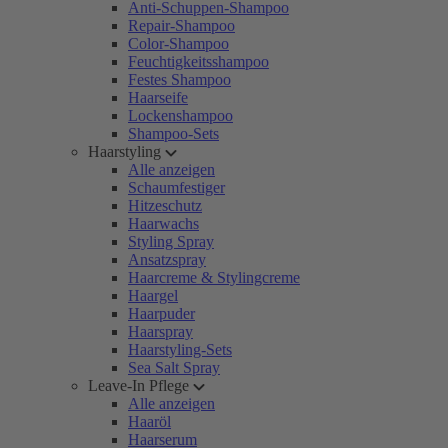
Anti-Schuppen-Shampoo
Repair-Shampoo
Color-Shampoo
Feuchtigkeitsshampoo
Festes Shampoo
Haarseife
Lockenshampoo
Shampoo-Sets
Haarstyling
Alle anzeigen
Schaumfestiger
Hitzeschutz
Haarwachs
Styling Spray
Ansatzspray
Haarcreme & Stylingcreme
Haargel
Haarpuder
Haarspray
Haarstyling-Sets
Sea Salt Spray
Leave-In Pflege
Alle anzeigen
Haaröl
Haarserum