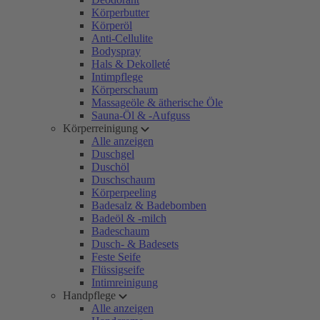
Körperbutter
Körperöl
Anti-Cellulite
Bodyspray
Hals & Dekolleté
Intimpflege
Körperschaum
Massageöle & ätherische Öle
Sauna-Öl & -Aufguss
Körperreinigung
Alle anzeigen
Duschgel
Duschöl
Duschschaum
Körperpeeling
Badesalz & Badebomben
Badeöl & -milch
Badeschaum
Dusch- & Badesets
Feste Seife
Flüssigseife
Intimreinigung
Handpflege
Alle anzeigen