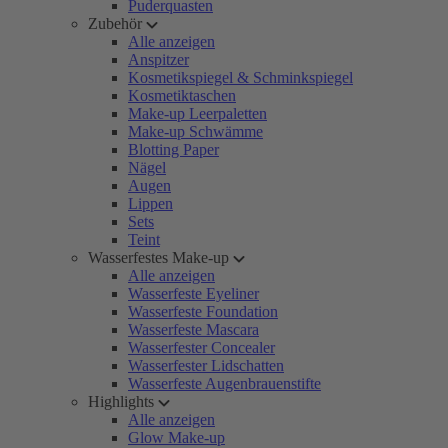
Puderquasten
Zubehör
Alle anzeigen
Anspitzer
Kosmetikspiegel & Schminkspiegel
Kosmetiktaschen
Make-up Leerpaletten
Make-up Schwämme
Blotting Paper
Nägel
Augen
Lippen
Sets
Teint
Wasserfestes Make-up
Alle anzeigen
Wasserfeste Eyeliner
Wasserfeste Foundation
Wasserfeste Mascara
Wasserfester Concealer
Wasserfester Lidschatten
Wasserfeste Augenbrauenstifte
Highlights
Alle anzeigen
Glow Make-up