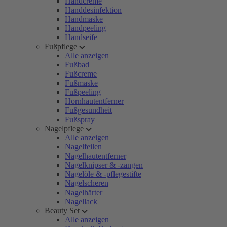
Handcreme
Handdesinfektion
Handmaske
Handpeeling
Handseife
Fußpflege
Alle anzeigen
Fußbad
Fußcreme
Fußmaske
Fußpeeling
Hornhautentferner
Fußgesundheit
Fußspray
Nagelpflege
Alle anzeigen
Nagelfeilen
Nagelhautentferner
Nagelknipser & -zangen
Nagelöle & -pflegestifte
Nagelscheren
Nagelhärter
Nagellack
Beauty Set
Alle anzeigen