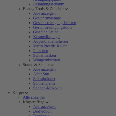
Reinigungsschaum
Beauty Tools & Zubehör
Alle anzeigen
Gesichtsmassage
Gesichtsreinigungsbürsten
Gesichtsreinigungstools
Gua Sha Steine
Kosmetikspiegel
Augenbrauenscheren
Micro Needle Roller
Pinzetten
Schlafmasken
Wimpernbürsten
Sonne & Schutz
Alle anzeigen
After Sun
Selbstbräuner
Sonnencreme
Sonnen-Make-up
Körper
Alle anzeigen
Körperpflege
Alle anzeigen
Bodylotion
Deodorant