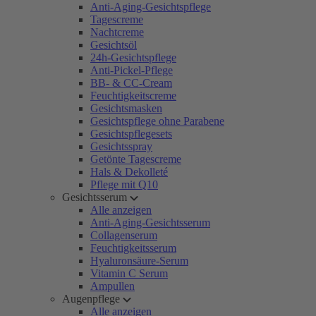
Anti-Aging-Gesichtspflege
Tagescreme
Nachtcreme
Gesichtsöl
24h-Gesichtspflege
Anti-Pickel-Pflege
BB- & CC-Cream
Feuchtigkeitscreme
Gesichtsmasken
Gesichtspflege ohne Parabene
Gesichtspflegesets
Gesichtsspray
Getönte Tagescreme
Hals & Dekolleté
Pflege mit Q10
Gesichtsserum
Alle anzeigen
Anti-Aging-Gesichtsserum
Collagenserum
Feuchtigkeitsserum
Hyaluronsäure-Serum
Vitamin C Serum
Ampullen
Augenpflege
Alle anzeigen