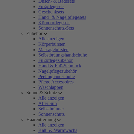
Dusch- & Badesets
Fußpflegesets
Geschenksets
Hand- & Nagelpflegesets
Körperpflegesets
Sonnenschutz-Sets
Zubehör
Alle anzeigen
Körperbürsten
Massagebürsten
Selbstbräungshandschuhe
Fußpflegezubehör
Hand & Fuß-Schmuck
Nagelpflegezubehör
Peelinghandschuhe
Pflege Accessoires
Waschlappen
Sonne & Schutz
Alle anzeigen
After Sun
Selbstbräuner
Sonnenschutz
Haarentfernung
Alle anzeigen
Kalt- & Warmwachs