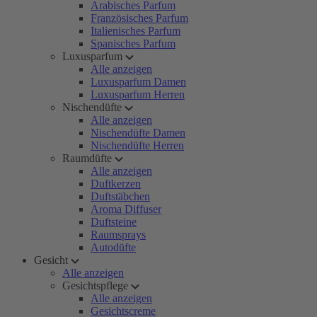
Arabisches Parfum
Französisches Parfum
Italienisches Parfum
Spanisches Parfum
Luxusparfum
Alle anzeigen
Luxusparfum Damen
Luxusparfum Herren
Nischendüfte
Alle anzeigen
Nischendüfte Damen
Nischendüfte Herren
Raumdüfte
Alle anzeigen
Duftkerzen
Duftstäbchen
Aroma Diffuser
Duftsteine
Raumsprays
Autodüfte
Gesicht
Alle anzeigen
Gesichtspflege
Alle anzeigen
Gesichtscreme