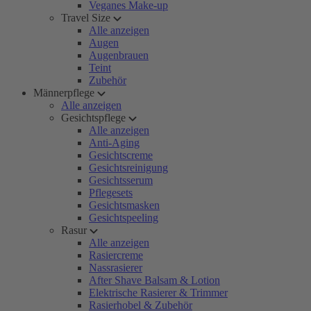
Veganes Make-up
Travel Size
Alle anzeigen
Augen
Augenbrauen
Teint
Zubehör
Männerpflege
Alle anzeigen
Gesichtspflege
Alle anzeigen
Anti-Aging
Gesichtscreme
Gesichtsreinigung
Gesichtsserum
Pflegesets
Gesichtsmasken
Gesichtspeeling
Rasur
Alle anzeigen
Rasiercreme
Nassrasierer
After Shave Balsam & Lotion
Elektrische Rasierer & Trimmer
Rasierhobel & Zubehör