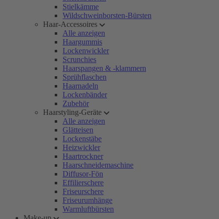
Stielkämme
Wildschweinborsten-Bürsten
Haar-Accessoires
Alle anzeigen
Haargummis
Lockenwickler
Scrunchies
Haarspangen & -klammern
Sprühflaschen
Haarnadeln
Lockenbänder
Zubehör
Haarstyling-Geräte
Alle anzeigen
Glätteisen
Lockenstäbe
Heizwickler
Haartrockner
Haarschneidemaschine
Diffusor-Fön
Effilierschere
Friseurschere
Friseurumhänge
Warmluftbürsten
Make-up