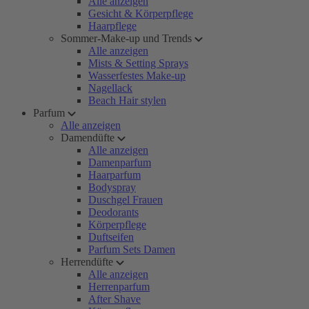
Alle anzeigen
Gesicht & Körperpflege
Haarpflege
Sommer-Make-up und Trends
Alle anzeigen
Mists & Setting Sprays
Wasserfestes Make-up
Nagellack
Beach Hair stylen
Parfum
Alle anzeigen
Damendüfte
Alle anzeigen
Damenparfum
Haarparfum
Bodyspray
Duschgel Frauen
Deodorants
Körperpflege
Duftseifen
Parfum Sets Damen
Herrendüfte
Alle anzeigen
Herrenparfum
After Shave