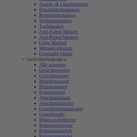
Augen- & Lippenmasken
Feuchtigkeitsmasken
Reinigungsmasken
Schlammmasken
Tuchmasken
Anti-Aging-Masken
Anti-Pickel-Masken
Glow Masken
Mitesser-Masken
Overnight Maske
Gesichtsreinigung
Alle anzeigen
Gesichtspeeling
Gesichtswasser
Mizellenwasser
Reinigungsgel
Reinigungsöl
Abschminkpads
Abschminktücher
Gesichtsreinigungssets
Gesichtsseife
Make-up-Entferner
Reinigungscreme
Reinigungsmilch
Reinigungspuder