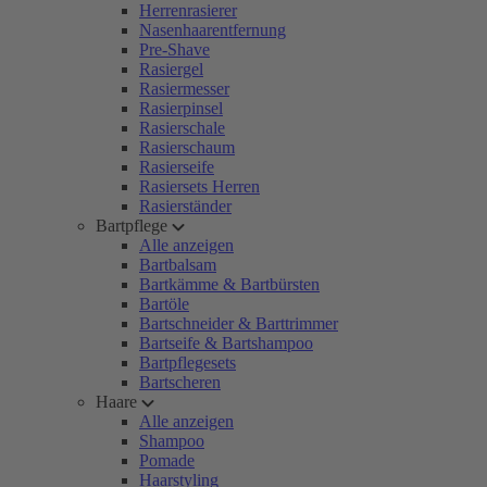
Herrenrasierer
Nasenhaarentfernung
Pre-Shave
Rasiergel
Rasiermesser
Rasierpinsel
Rasierschale
Rasierschaum
Rasierseife
Rasiersets Herren
Rasierständer
Bartpflege
Alle anzeigen
Bartbalsam
Bartkämme & Bartbürsten
Bartöle
Bartschneider & Barttrimmer
Bartseife & Bartshampoo
Bartpflegesets
Bartscheren
Haare
Alle anzeigen
Shampoo
Pomade
Haarstyling