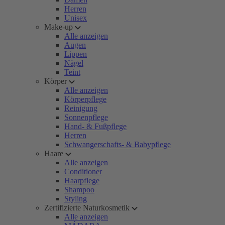
Herren
Unisex
Make-up
Alle anzeigen
Augen
Lippen
Nägel
Teint
Körper
Alle anzeigen
Körperpflege
Reinigung
Sonnenpflege
Hand- & Fußpflege
Herren
Schwangerschafts- & Babypflege
Haare
Alle anzeigen
Conditioner
Haarpflege
Shampoo
Styling
Zertifizierte Naturkosmetik
Alle anzeigen