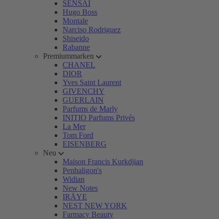
SENSAI
Hugo Boss
Montale
Narciso Rodriguez
Shiseido
Rabanne
Premiummarken
CHANEL
DIOR
Yves Saint Laurent
GIVENCHY
GUERLAIN
Parfums de Marly
INITIO Parfums Privés
La Mer
Tom Ford
EISENBERG
Neu
Maison Francis Kurkdjian
Penhaligon's
Widian
New Notes
IRÄYE
NEST NEW YORK
Farmacy Beauty