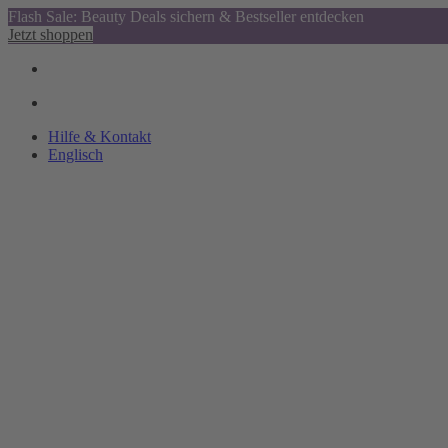
Flash Sale: Beauty Deals sichern & Bestseller entdecken
Jetzt shoppen
Hilfe & Kontakt
Englisch