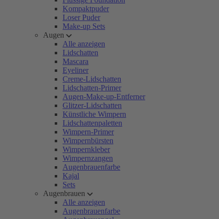
Kompaktpuder
Loser Puder
Make-up Sets
Augen
Alle anzeigen
Lidschatten
Mascara
Eyeliner
Creme-Lidschatten
Lidschatten-Primer
Augen-Make-up-Entferner
Glitzer-Lidschatten
Künstliche Wimpern
Lidschattenpaletten
Wimpern-Primer
Wimpernbürsten
Wimpernkleber
Wimpernzangen
Augenbrauenfarbe
Kajal
Sets
Augenbrauen
Alle anzeigen
Augenbrauenfarbe