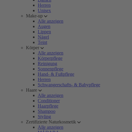
Herren
Unisex
Make-up
Alle anzeigen
Augen
Lippen
Nägel
Teint
Körper
Alle anzeigen
Körperpflege
Reinigung
Sonnenpflege
Hand- & Fußpflege
Herren
Schwangerschafts- & Babypflege
Haare
Alle anzeigen
Conditioner
Haarpflege
Shampoo
Styling
Zertifizierte Naturkosmetik
Alle anzeigen