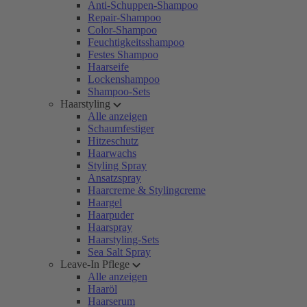
Anti-Schuppen-Shampoo
Repair-Shampoo
Color-Shampoo
Feuchtigkeitsshampoo
Festes Shampoo
Haarseife
Lockenshampoo
Shampoo-Sets
Haarstyling
Alle anzeigen
Schaumfestiger
Hitzeschutz
Haarwachs
Styling Spray
Ansatzspray
Haarcreme & Stylingcreme
Haargel
Haarpuder
Haarspray
Haarstyling-Sets
Sea Salt Spray
Leave-In Pflege
Alle anzeigen
Haaröl
Haarserum