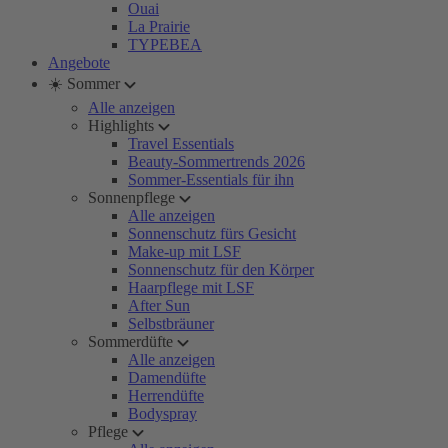
Ouai
La Prairie
TYPEBEA
Angebote
☀️ Sommer
Alle anzeigen
Highlights
Travel Essentials
Beauty-Sommertrends 2026
Sommer-Essentials für ihn
Sonnenpflege
Alle anzeigen
Sonnenschutz fürs Gesicht
Make-up mit LSF
Sonnenschutz für den Körper
Haarpflege mit LSF
After Sun
Selbstbräuner
Sommerdüfte
Alle anzeigen
Damendüfte
Herrendüfte
Bodyspray
Pflege