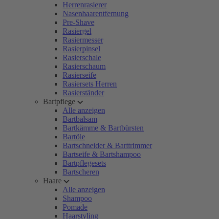
Herrenrasierer
Nasenhaarentfernung
Pre-Shave
Rasiergel
Rasiermesser
Rasierpinsel
Rasierschale
Rasierschaum
Rasierseife
Rasiersets Herren
Rasierständer
Bartpflege
Alle anzeigen
Bartbalsam
Bartkämme & Bartbürsten
Bartöle
Bartschneider & Barttrimmer
Bartseife & Bartshampoo
Bartpflegesets
Bartscheren
Haare
Alle anzeigen
Shampoo
Pomade
Haarstyling