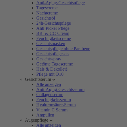
Anti-Aging-Gesichtspflege
Tagescreme
Nachtcreme
Gesichtsöl
24h-Gesichtspflege
Anti-Pickel-Pflege
BB- & CC-Cream
Feuchtigkeitscreme
Gesichtsmasken
Gesichtspflege ohne Parabene
Gesichtspflegesets
Gesichtsspray
Getönte Tagescreme
Hals & Dekolleté
Pflege mit Q10
Gesichtsserum
Alle anzeigen
Anti-Aging-Gesichtsserum
Collagenserum
Feuchtigkeitsserum
Hyaluronsäure-Serum
Vitamin C Serum
Ampullen
Augenpflege
Alle anzeigen