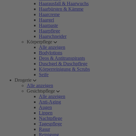
Haarausfall & Haarwuchs
Haarbürsten & Kämme
Haarcreme
Haargel
Haarpaste
Haarpflege
Haarschneider
Körperpflege
Alle anzeigen
Bodylotions
Deos & Antitranspirants
Duschgel & Duschpflege
Körperreinigung & Scrubs
Seife
Drogerie
Alle anzeigen
Gesichtspflege
Alle anzeigen
Anti-Aging
Augen
Lippen
Nachtpflege
Tagespflege
Rasur
Reinigung