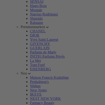
SENSAI
Hugo Boss
Montale
Narciso Rodriguez
Shiseido
Rabanne
Premiummarken
CHANEL
DIOR
Yves Saint Laurent
GIVENCHY
GUERLAIN
Parfums de Marly
INITIO Parfums Privés
La Mer
Tom Ford
EISENBERG
Neu
Maison Francis Kurkdjian
Penhaligon's
Widian
New Notes
IRÄYE
NEST NEW YORK
Farmacy Beauty