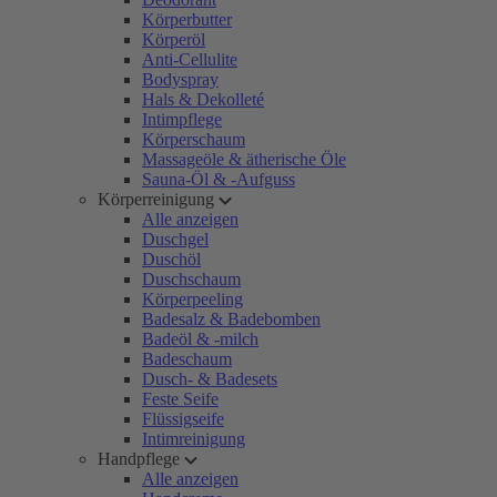
Körperbutter
Körperöl
Anti-Cellulite
Bodyspray
Hals & Dekolleté
Intimpflege
Körperschaum
Massageöle & ätherische Öle
Sauna-Öl & -Aufguss
Körperreinigung
Alle anzeigen
Duschgel
Duschöl
Duschschaum
Körperpeeling
Badesalz & Badebomben
Badeöl & -milch
Badeschaum
Dusch- & Badesets
Feste Seife
Flüssigseife
Intimreinigung
Handpflege
Alle anzeigen