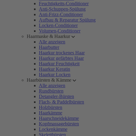
Feuchtigkeits-Conditioner
Anti-Schuppen-Spülung
Anti-Frizz-Conditioner
Aufbau & Reparatur Spülung
Locken-Conditioner
Volumen-Conditioner
Haarmaske & Haarkur
Alle anzeigen
Haarbutter
Haarkur trockenes Haar
Haarkur gefärbtes Haar
Haarkur Feuchtigkeit
Haarkur Keratin
Haarkur Locken
Haarbürsten & Kämme
Alle anzeigen
Rundbürsten
Detangler-Bürsten
Flach- & Paddelbürsten
Holzbürsten
Haarkämme
Haarschneidekämme
Kopfmassagebürsten
Lockenkämme
Skelettbürsten