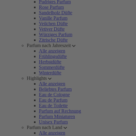
Pudriges Parfum
Rose Parfum
Sandelholz Düfte
Vanille Parfum
Veilchen Düfte
Vetiver Düfte
Würziges Parfum
Zitrische Düfte
Parfum nach Jahreszeit
Alle anzeigen
Frühlingsdüfte
Herbstdüfte
Sommerdüfte
Winterdüfte
Highlights
Alle anzeigen
Beliebtes Parfum
Eau de Cologne
Eau de Parfum
Eau de Toilette
Parfum auf Rechnung
Parfum Miniaturen
Unisex Parfum
Parfum nach Land
Alle anzeigen