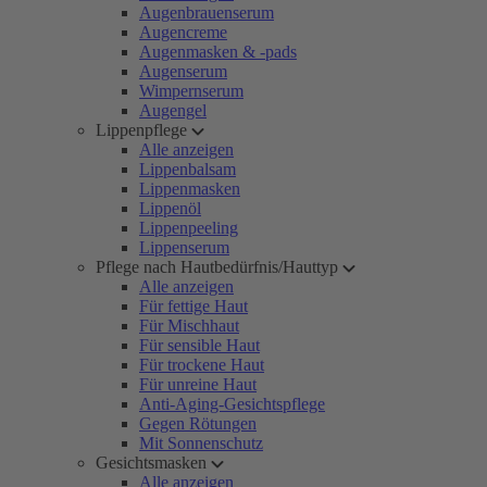
Augenbrauenserum
Augencreme
Augenmasken & -pads
Augenserum
Wimpernserum
Augengel
Lippenpflege
Alle anzeigen
Lippenbalsam
Lippenmasken
Lippenöl
Lippenpeeling
Lippenserum
Pflege nach Hautbedürfnis/Hauttyp
Alle anzeigen
Für fettige Haut
Für Mischhaut
Für sensible Haut
Für trockene Haut
Für unreine Haut
Anti-Aging-Gesichtspflege
Gegen Rötungen
Mit Sonnenschutz
Gesichtsmasken
Alle anzeigen