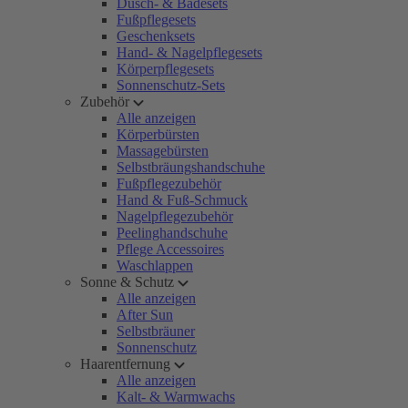
Dusch- & Badesets
Fußpflegesets
Geschenksets
Hand- & Nagelpflegesets
Körperpflegesets
Sonnenschutz-Sets
Zubehör
Alle anzeigen
Körperbürsten
Massagebürsten
Selbstbräungshandschuhe
Fußpflegezubehör
Hand & Fuß-Schmuck
Nagelpflegezubehör
Peelinghandschuhe
Pflege Accessoires
Waschlappen
Sonne & Schutz
Alle anzeigen
After Sun
Selbstbräuner
Sonnenschutz
Haarentfernung
Alle anzeigen
Kalt- & Warmwachs