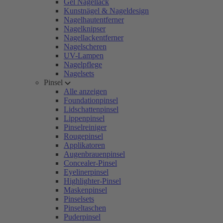
Gel Nagellack
Kunstnägel & Nageldesign
Nagelhautentferner
Nagelknipser
Nagellackentferner
Nagelscheren
UV-Lampen
Nagelpflege
Nagelsets
Pinsel
Alle anzeigen
Foundationpinsel
Lidschattenpinsel
Lippenpinsel
Pinselreiniger
Rougepinsel
Applikatoren
Augenbrauenpinsel
Concealer-Pinsel
Eyelinerpinsel
Highlighter-Pinsel
Maskenpinsel
Pinselsets
Pinseltaschen
Puderpinsel