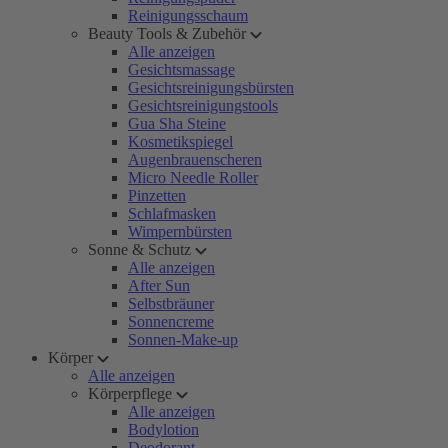
Reinigungsschaum
Beauty Tools & Zubehör
Alle anzeigen
Gesichtsmassage
Gesichtsreinigungsbürsten
Gesichtsreinigungstools
Gua Sha Steine
Kosmetikspiegel
Augenbrauenscheren
Micro Needle Roller
Pinzetten
Schlafmasken
Wimpernbürsten
Sonne & Schutz
Alle anzeigen
After Sun
Selbstbräuner
Sonnencreme
Sonnen-Make-up
Körper
Alle anzeigen
Körperpflege
Alle anzeigen
Bodylotion
Deodorant