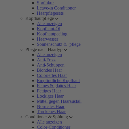
Sprühkur
Leave-in Conditioner
Haarpflegesets
Kopfhautpflege
Alle anzeigen
Kopfhaut-Öl
Kopfhautpeeling
Haarwasser
Sonnenschutz & -pflege
Pflege nach Haartyp
Alle anzeigen
Anti-Frizz
Anti-Schuppen
Blondes Haar
Coloriertes Haar
Empfindliche Kopfhaut
Feines & glattes Haar
Fettiges Haar
Lockiges Haar
Mittel gegen Haarausfall
Normales Haar
Trockenes Haar
Conditioner & Spülung
Alle anzeigen
Color-Conditioner