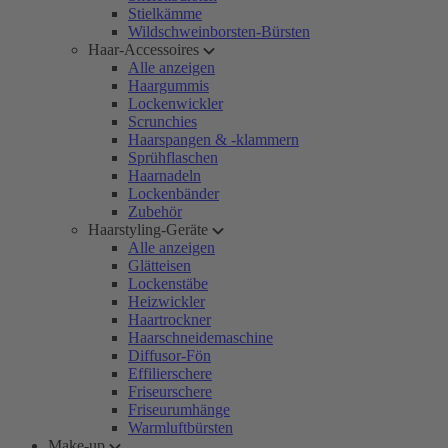
Stielkämme
Wildschweinborsten-Bürsten
Haar-Accessoires
Alle anzeigen
Haargummis
Lockenwickler
Scrunchies
Haarspangen & -klammern
Sprühflaschen
Haarnadeln
Lockenbänder
Zubehör
Haarstyling-Geräte
Alle anzeigen
Glätteisen
Lockenstäbe
Heizwickler
Haartrockner
Haarschneidemaschine
Diffusor-Fön
Effilierschere
Friseurschere
Friseurumhänge
Warmluftbürsten
Make-up