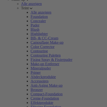
Alle anzeigen
Teint
Alle anzeigen
Foundation
Concealer
Puder
Blush
Highlighter
BB- & CC-Cream
Camouflage Make-up
Color Corrector
Contouring
Contouring Paletten
Fixing Spray & Fixierpuder
Make-up Entferner
Mineralpuder
Primer
Abdeckprodukte
Accessoires
Anti-Aging Make-up
Bronzer
Compact-Foundation
Creme-Foundation
Effektprodukte
Flüssige Foundation