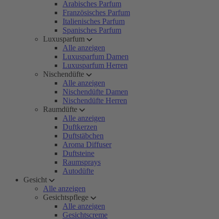
Arabisches Parfum
Französisches Parfum
Italienisches Parfum
Spanisches Parfum
Luxusparfum
Alle anzeigen
Luxusparfum Damen
Luxusparfum Herren
Nischendüfte
Alle anzeigen
Nischendüfte Damen
Nischendüfte Herren
Raumdüfte
Alle anzeigen
Duftkerzen
Duftstäbchen
Aroma Diffuser
Duftsteine
Raumsprays
Autodüfte
Gesicht
Alle anzeigen
Gesichtspflege
Alle anzeigen
Gesichtscreme