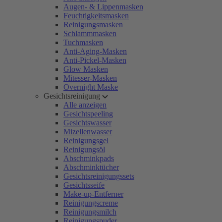
Augen- & Lippenmasken
Feuchtigkeitsmasken
Reinigungsmasken
Schlammmasken
Tuchmasken
Anti-Aging-Masken
Anti-Pickel-Masken
Glow Masken
Mitesser-Masken
Overnight Maske
Gesichtsreinigung
Alle anzeigen
Gesichtspeeling
Gesichtswasser
Mizellenwasser
Reinigungsgel
Reinigungsöl
Abschminkpads
Abschminktücher
Gesichtsreinigungssets
Gesichtsseife
Make-up-Entferner
Reinigungscreme
Reinigungsmilch
Reinigungspuder