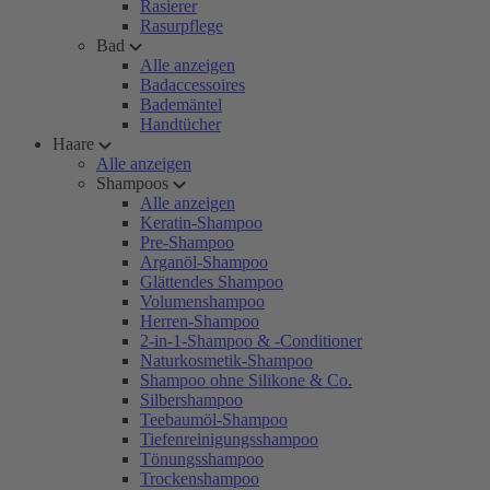
Rasierer
Rasurpflege
Bad
Alle anzeigen
Badaccessoires
Bademäntel
Handtücher
Haare
Alle anzeigen
Shampoos
Alle anzeigen
Keratin-Shampoo
Pre-Shampoo
Arganöl-Shampoo
Glättendes Shampoo
Volumenshampoo
Herren-Shampoo
2-in-1-Shampoo & -Conditioner
Naturkosmetik-Shampoo
Shampoo ohne Silikone & Co.
Silbershampoo
Teebaumöl-Shampoo
Tiefenreinigungsshampoo
Tönungsshampoo
Trockenshampoo