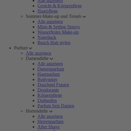
Alle anzeigen
Gesicht & Körperpflege
Haarpflege
Sommer-Make-up und Trends
Alle anzeigen
Mists & Setting Sprays
Wasserfestes Make-up
Nagellack
Beach Hair stylen
Parfum
Alle anzeigen
Damendüfte
Alle anzeigen
Damenparfum
Haarparfum
Bodyspray
Duschgel Frauen
Deodorants
Körperpflege
Duftseifen
Parfum Sets Damen
Herrendüfte
Alle anzeigen
Herrenparfum
After Shave