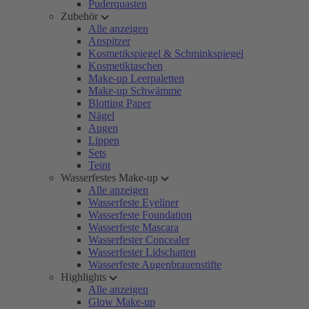
Puderquasten
Zubehör
Alle anzeigen
Anspitzer
Kosmetikspiegel & Schminkspiegel
Kosmetiktaschen
Make-up Leerpaletten
Make-up Schwämme
Blotting Paper
Nägel
Augen
Lippen
Sets
Teint
Wasserfestes Make-up
Alle anzeigen
Wasserfeste Eyeliner
Wasserfeste Foundation
Wasserfeste Mascara
Wasserfester Concealer
Wasserfester Lidschatten
Wasserfeste Augenbrauenstifte
Highlights
Alle anzeigen
Glow Make-up