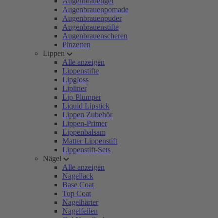
Augenbrauengel
Augenbrauenpomade
Augenbrauenpuder
Augenbrauenstifte
Augenbrauenscheren
Pinzetten
Lippen
Alle anzeigen
Lippenstifte
Lipgloss
Lipliner
Lip-Plumper
Liquid Lipstick
Lippen Zubehör
Lippen-Primer
Lippenbalsam
Matter Lippenstift
Lippenstift-Sets
Nägel
Alle anzeigen
Nagellack
Base Coat
Top Coat
Nagelhärter
Nagelfeilen