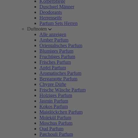
Körperpflege
Duschgel Männer
Deodorants
Herrenseife
Parfum Sets Herren
Duftnoten
Alle anzeigen
Amber Parfum
Orientalisches Parfum
Blumiges Parfum
Fruchtiges Parfum
Frisches Parfum
Apfel Parfum
Aromatisches Parfum
Bergamotte Parfum
Chypre Düfte
Frische Wäsche Parfum
Holziges Parfum
Jasmin Parfum
Kokos Parfum
Maiglöckchen Parfum
Molekül Parfum
Moschus Parfum
Oud Parfum
Patchouli Parfum