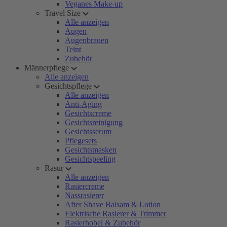
Veganes Make-up
Travel Size
Alle anzeigen
Augen
Augenbrauen
Teint
Zubehör
Männerpflege
Alle anzeigen
Gesichtspflege
Alle anzeigen
Anti-Aging
Gesichtscreme
Gesichtsreinigung
Gesichtsserum
Pflegesets
Gesichtsmasken
Gesichtspeeling
Rasur
Alle anzeigen
Rasiercreme
Nassrasierer
After Shave Balsam & Lotion
Elektrische Rasierer & Trimmer
Rasierhobel & Zubehör