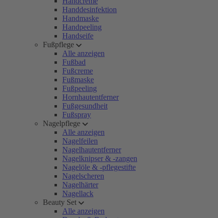
Handcreme
Handdesinfektion
Handmaske
Handpeeling
Handseife
Fußpflege
Alle anzeigen
Fußbad
Fußcreme
Fußmaske
Fußpeeling
Hornhautentferner
Fußgesundheit
Fußspray
Nagelpflege
Alle anzeigen
Nagelfeilen
Nagelhautentferner
Nagelknipser & -zangen
Nagelöle & -pflegestifte
Nagelscheren
Nagelhärter
Nagellack
Beauty Set
Alle anzeigen