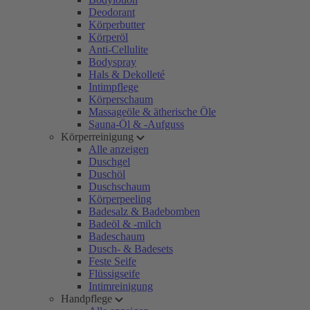
Deodorant
Körperbutter
Körperöl
Anti-Cellulite
Bodyspray
Hals & Dekolleté
Intimpflege
Körperschaum
Massageöle & ätherische Öle
Sauna-Öl & -Aufguss
Körperreinigung
Alle anzeigen
Duschgel
Duschöl
Duschschaum
Körperpeeling
Badesalz & Badebomben
Badeöl & -milch
Badeschaum
Dusch- & Badesets
Feste Seife
Flüssigseife
Intimreinigung
Handpflege