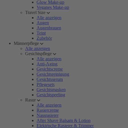
Glow Make-up
Veganes Make-up
Travel Size
Alle anzeigen
Augen
Augenbrauen
Teint
Zubehör
Männerpflege
Alle anzeigen
Gesichtspflege
Alle anzeigen
Anti-Aging
Gesichtscreme
Gesichtsreinigung
Gesichtsserum
Pflegesets
Gesichtsmasken
Gesichtspeeling
Rasur
Alle anzeigen
Rasiercreme
Nassrasierer
After Shave Balsam & Lotion
Elektrische Rasierer & Trimmer