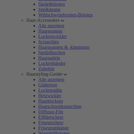
Skelettbürsten
Stielkämme
Wildschweinborsten-Bürsten
Haar-Accessoires
Alle anzeigen
Haargummis
Lockenwickler
Scrunchies
Haarspangen & -klammern
Sprühflaschen
Haarnadeln
Lockenbänder
Zubehör
Haarstyling-Geräte
Alle anzeigen
Glätteisen
Lockenstäbe
Heizwickler
Haartrockner
Haarschneidemaschine
Diffusor-Fön
Effilierschere
Friseurschere
Friseurumhänge
Warmluftbürsten