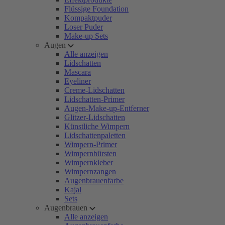
Flüssige Foundation
Kompaktpuder
Loser Puder
Make-up Sets
Augen
Alle anzeigen
Lidschatten
Mascara
Eyeliner
Creme-Lidschatten
Lidschatten-Primer
Augen-Make-up-Entferner
Glitzer-Lidschatten
Künstliche Wimpern
Lidschattenpaletten
Wimpern-Primer
Wimpernbürsten
Wimpernkleber
Wimpernzangen
Augenbrauenfarbe
Kajal
Sets
Augenbrauen
Alle anzeigen