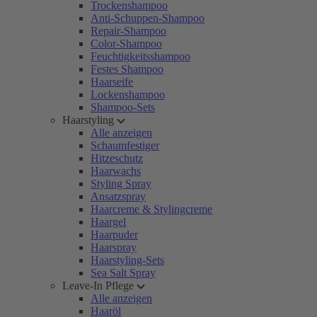
Trockenshampoo
Anti-Schuppen-Shampoo
Repair-Shampoo
Color-Shampoo
Feuchtigkeitsshampoo
Festes Shampoo
Haarseife
Lockenshampoo
Shampoo-Sets
Haarstyling
Alle anzeigen
Schaumfestiger
Hitzeschutz
Haarwachs
Styling Spray
Ansatzspray
Haarcreme & Stylingcreme
Haargel
Haarpuder
Haarspray
Haarstyling-Sets
Sea Salt Spray
Leave-In Pflege
Alle anzeigen
Haaröl