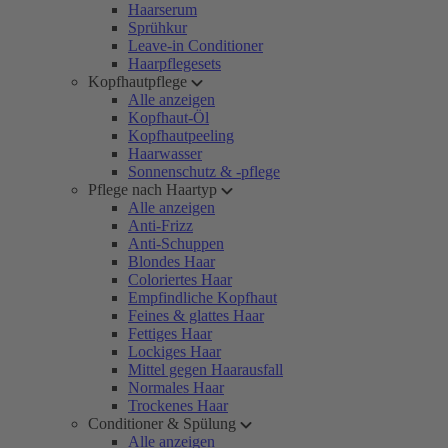
Haarserum
Sprühkur
Leave-in Conditioner
Haarpflegesets
Kopfhautpflege
Alle anzeigen
Kopfhaut-Öl
Kopfhautpeeling
Haarwasser
Sonnenschutz & -pflege
Pflege nach Haartyp
Alle anzeigen
Anti-Frizz
Anti-Schuppen
Blondes Haar
Coloriertes Haar
Empfindliche Kopfhaut
Feines & glattes Haar
Fettiges Haar
Lockiges Haar
Mittel gegen Haarausfall
Normales Haar
Trockenes Haar
Conditioner & Spülung
Alle anzeigen