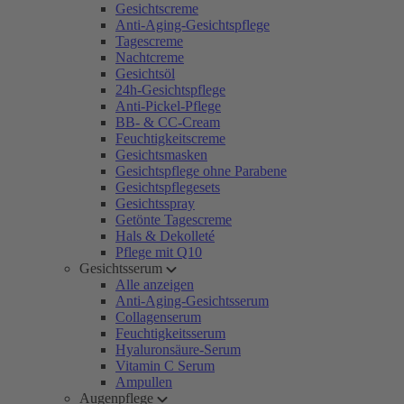
Gesichtscreme
Anti-Aging-Gesichtspflege
Tagescreme
Nachtcreme
Gesichtsöl
24h-Gesichtspflege
Anti-Pickel-Pflege
BB- & CC-Cream
Feuchtigkeitscreme
Gesichtsmasken
Gesichtspflege ohne Parabene
Gesichtspflegesets
Gesichtsspray
Getönte Tagescreme
Hals & Dekolleté
Pflege mit Q10
Gesichtsserum
Alle anzeigen
Anti-Aging-Gesichtsserum
Collagenserum
Feuchtigkeitsserum
Hyaluronsäure-Serum
Vitamin C Serum
Ampullen
Augenpflege