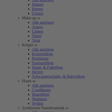
Damen
Herren
Unisex
Make-up
Alle anzeigen
Augen
Lippen
Nägel
Teint
Körper
Alle anzeigen
Körperpflege
Reinigung
Sonnenpflege
Hand- & Fußpflege
Herren
Schwangerschafts- & Babypflege
Haare
Alle anzeigen
Conditioner
Haarpflege
Shampoo
Styling
Zertifizierte Naturkosmetik