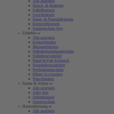
Alle anzeigen
Dusch- & Badesets
Fußpflegesets
Geschenksets
Hand- & Nagelpflegesets
Körperpflegesets
Sonnenschutz-Sets
Zubehör
Alle anzeigen
Körperbürsten
Massagebürsten
Selbstbräungshandschuhe
Fußpflegezubehör
Hand & Fuß-Schmuck
Nagelpflegezubehör
Peelinghandschuhe
Pflege Accessoires
Waschlappen
Sonne & Schutz
Alle anzeigen
After Sun
Selbstbräuner
Sonnenschutz
Haarentfernung
Alle anzeigen