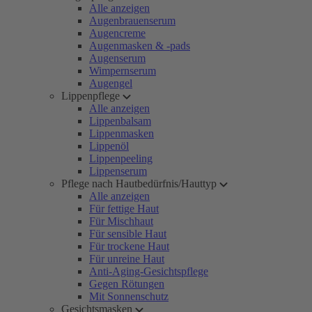
Alle anzeigen
Augenbrauenserum
Augencreme
Augenmasken & -pads
Augenserum
Wimpernserum
Augengel
Lippenpflege
Alle anzeigen
Lippenbalsam
Lippenmasken
Lippenöl
Lippenpeeling
Lippenserum
Pflege nach Hautbedürfnis/Hauttyp
Alle anzeigen
Für fettige Haut
Für Mischhaut
Für sensible Haut
Für trockene Haut
Für unreine Haut
Anti-Aging-Gesichtspflege
Gegen Rötungen
Mit Sonnenschutz
Gesichtsmasken