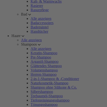
Kalt- & Warmwachs
Rasierer
Rasurpflege
Bad
Alle anzeigen
Badaccessoires
Bademäntel
Handtücher
Haare
Alle anzeigen
Shampoos
Alle anzeigen
Keratin-Shampoo
Pre-Shampoo
Arganöl-Shampoo
Glättendes Shampoo
Volumenshampoo
Herren-Shampoo
2-in-1-Shampoo & -Conditioner
Naturkosmetik-Shampoo
Shampoo ohne Silikone & Co.
Silbershampoo
Teebaumöl-Shampoo
Tiefenreinigungsshampoo
Tönungsshampoo