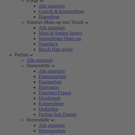
Pflege
Alle anzeigen
Gesicht & Körperpflege
Haarpflege
Sommer-Make-up und Trends
Alle anzeigen
Mists & Setting Sprays
Wasserfestes Make-up
Nagellack
Beach Hair stylen
Parfum
Alle anzeigen
Damendüfte
Alle anzeigen
Damenparfum
Haarparfum
Bodyspray
Duschgel Frauen
Deodorants
Körperpflege
Duftseifen
Parfum Sets Damen
Herrendüfte
Alle anzeigen
Herrenparfum