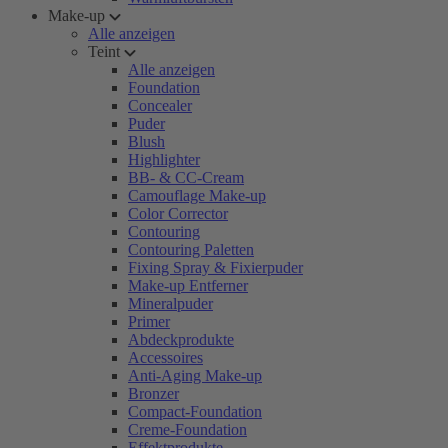
Make-up
Alle anzeigen
Teint
Alle anzeigen
Foundation
Concealer
Puder
Blush
Highlighter
BB- & CC-Cream
Camouflage Make-up
Color Corrector
Contouring
Contouring Paletten
Fixing Spray & Fixierpuder
Make-up Entferner
Mineralpuder
Primer
Abdeckprodukte
Accessoires
Anti-Aging Make-up
Bronzer
Compact-Foundation
Creme-Foundation
Effektprodukte