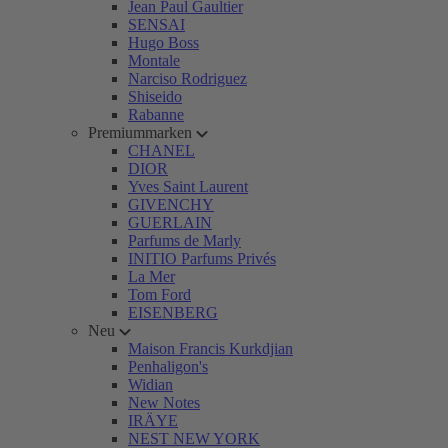
Jean Paul Gaultier
SENSAI
Hugo Boss
Montale
Narciso Rodriguez
Shiseido
Rabanne
Premiummarken
CHANEL
DIOR
Yves Saint Laurent
GIVENCHY
GUERLAIN
Parfums de Marly
INITIO Parfums Privés
La Mer
Tom Ford
EISENBERG
Neu
Maison Francis Kurkdjian
Penhaligon's
Widian
New Notes
IRÄYE
NEST NEW YORK