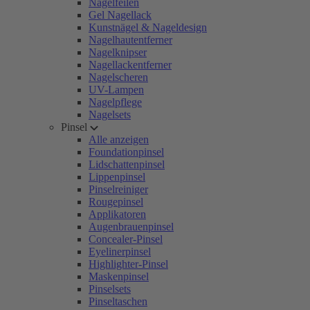
Nagelfeilen
Gel Nagellack
Kunstnägel & Nageldesign
Nagelhautentferner
Nagelknipser
Nagellackentferner
Nagelscheren
UV-Lampen
Nagelpflege
Nagelsets
Pinsel
Alle anzeigen
Foundationpinsel
Lidschattenpinsel
Lippenpinsel
Pinselreiniger
Rougepinsel
Applikatoren
Augenbrauenpinsel
Concealer-Pinsel
Eyelinerpinsel
Highlighter-Pinsel
Maskenpinsel
Pinselsets
Pinseltaschen