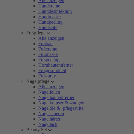
Alle anzeigen
Handcreme
Handdesinfektion
Handmaske
Handpeeling
Handseife
Fußpflege
Alle anzeigen
Fußbad
Fußcreme
Fußmaske
Fußpeeling
Hornhautentferner
Fußgesundheit
Fußspray
Nagelpflege
Alle anzeigen
Nagelfeilen
Nagelhautentferner
Nagelknipser & -zangen
Nagelöle & -pflegestifte
Nagelscheren
Nagelhärter
Nagellack
Beauty Set