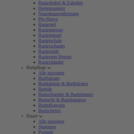
Rasierhobel & Zubehör
Herrenrasierer
Nasenhaarentfernung
Pre-Shave
Rasiergel
Rasiermesser
Rasierpinsel
Rasierschale
Rasierschaum
Rasierseife
Rasiersets Herren
Rasierständer
Bartpflege
Alle anzeigen
Bartbalsam
Bartkämme & Bartbürsten
Bartöle
Bartschneider & Barttrimmer
Bartseife & Bartshampoo
Bartpflegesets
Bartscheren
Haare
Alle anzeigen
Shampoo
Pomade