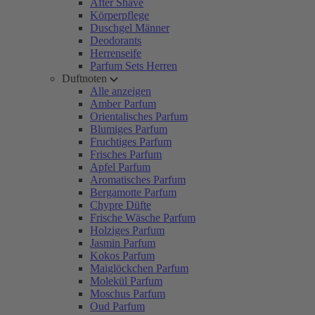
After Shave
Körperpflege
Duschgel Männer
Deodorants
Herrenseife
Parfum Sets Herren
Duftnoten
Alle anzeigen
Amber Parfum
Orientalisches Parfum
Blumiges Parfum
Fruchtiges Parfum
Frisches Parfum
Apfel Parfum
Aromatisches Parfum
Bergamotte Parfum
Chypre Düfte
Frische Wäsche Parfum
Holziges Parfum
Jasmin Parfum
Kokos Parfum
Maiglöckchen Parfum
Molekül Parfum
Moschus Parfum
Oud Parfum