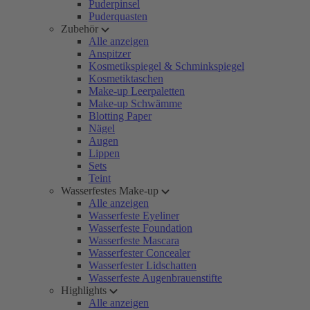
Puderpinsel
Puderquasten
Zubehör
Alle anzeigen
Anspitzer
Kosmetikspiegel & Schminkspiegel
Kosmetiktaschen
Make-up Leerpaletten
Make-up Schwämme
Blotting Paper
Nägel
Augen
Lippen
Sets
Teint
Wasserfestes Make-up
Alle anzeigen
Wasserfeste Eyeliner
Wasserfeste Foundation
Wasserfeste Mascara
Wasserfester Concealer
Wasserfester Lidschatten
Wasserfeste Augenbrauenstifte
Highlights
Alle anzeigen