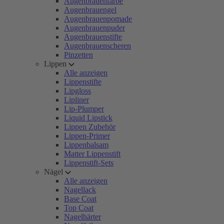
Augenbrauenfarbe
Augenbrauengel
Augenbrauenpomade
Augenbrauenpuder
Augenbrauenstifte
Augenbrauenscheren
Pinzetten
Lippen
Alle anzeigen
Lippenstifte
Lipgloss
Lipliner
Lip-Plumper
Liquid Lipstick
Lippen Zubehör
Lippen-Primer
Lippenbalsam
Matter Lippenstift
Lippenstift-Sets
Nägel
Alle anzeigen
Nagellack
Base Coat
Top Coat
Nagelhärter