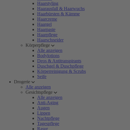
Haarstyling
Haarausfall & Haarwuchs
Haarbürsten & Kämme
Haarcreme
Haargel
Haarpaste
Haarpflege
Haarschneider
Körperpflege
Alle anzeigen
Bodylotions
Deos & Antitranspirants
Duschgel & Duschpflege
Körperreinigung & Scrubs
Seife
Drogerie
Alle anzeigen
Gesichtspflege
Alle anzeigen
Anti-Aging
Augen
Lippen
Nachtpflege
Tagespflege
Rasur