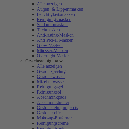
Alle anzeigen
Augen- & Lippenmasken
Feuchtigkeitsmasken
Reinigungsmasken
Schlammmasken
Tuchmasken
Anti-Aging-Masken
Anti-Pickel-Masken
Glow Masken
Mitesser-Masken
Overnight Maske
Gesichtsreinigung
Alle anzeigen
Gesichtspeeling
Gesichtswasser
Mizellenwasser
Reinigungsgel
Reinigungsöl
Abschminkpads
Abschminktücher
Gesichtsreinigungssets
Gesichtsseife
Make-up-Entferner
Reinigungscreme
Reinigungsmilch