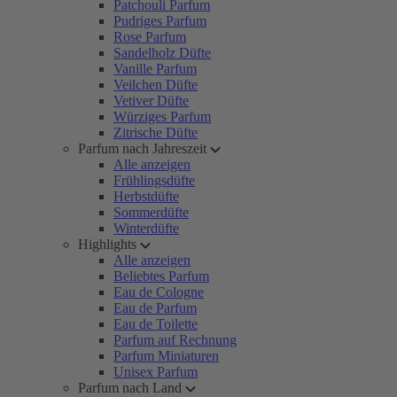
Patchouli Parfum
Pudriges Parfum
Rose Parfum
Sandelholz Düfte
Vanille Parfum
Veilchen Düfte
Vetiver Düfte
Würziges Parfum
Zitrische Düfte
Parfum nach Jahreszeit
Alle anzeigen
Frühlingsdüfte
Herbstdüfte
Sommerdüfte
Winterdüfte
Highlights
Alle anzeigen
Beliebtes Parfum
Eau de Cologne
Eau de Parfum
Eau de Toilette
Parfum auf Rechnung
Parfum Miniaturen
Unisex Parfum
Parfum nach Land