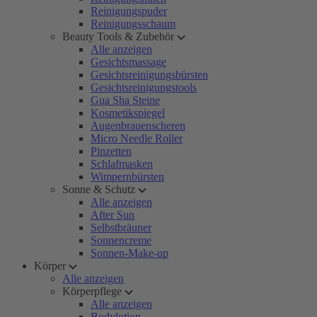
Reinigungspuder
Reinigungsschaum
Beauty Tools & Zubehör
Alle anzeigen
Gesichtsmassage
Gesichtsreinigungsbürsten
Gesichtsreinigungstools
Gua Sha Steine
Kosmetikspiegel
Augenbrauenscheren
Micro Needle Roller
Pinzetten
Schlafmasken
Wimpernbürsten
Sonne & Schutz
Alle anzeigen
After Sun
Selbstbräuner
Sonnencreme
Sonnen-Make-up
Körper
Alle anzeigen
Körperpflege
Alle anzeigen
Bodylotion