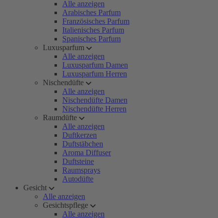
Alle anzeigen
Arabisches Parfum
Französisches Parfum
Italienisches Parfum
Spanisches Parfum
Luxusparfum
Alle anzeigen
Luxusparfum Damen
Luxusparfum Herren
Nischendüfte
Alle anzeigen
Nischendüfte Damen
Nischendüfte Herren
Raumdüfte
Alle anzeigen
Duftkerzen
Duftstäbchen
Aroma Diffuser
Duftsteine
Raumsprays
Autodüfte
Gesicht
Alle anzeigen
Gesichtspflege
Alle anzeigen