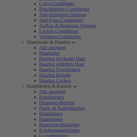
Color-Conditioner
Feuchtigkeits-Conditioner
Anti-Schuppen-Spülung
Anti-Frizz-Conditioner
Aufbau & Reparatur Spülung
Locken-Conditioner
Volumen-Conditioner
Haarmaske & Haarkur
Alle anzeigen
Haarbutter
Haarkur trockenes Haar
Haarkur gefärbtes Haar
Haarkur Feuchtigkeit
Haarkur Keratin
Haarkur Locken
Haarbürsten & Kämme
Alle anzeigen
Rundbürsten
Detangler-Bürsten
Flach- & Paddelbürsten
Holzbürsten
Haarkämme
Haarschneidekämme
Kopfmassagebürsten
Lockenkämme