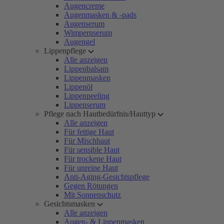
Augencreme
Augenmasken & -pads
Augenserum
Wimpernserum
Augengel
Lippenpflege
Alle anzeigen
Lippenbalsam
Lippenmasken
Lippenöl
Lippenpeeling
Lippenserum
Pflege nach Hautbedürfnis/Hauttyp
Alle anzeigen
Für fettige Haut
Für Mischhaut
Für sensible Haut
Für trockene Haut
Für unreine Haut
Anti-Aging-Gesichtspflege
Gegen Rötungen
Mit Sonnenschutz
Gesichtsmasken
Alle anzeigen
Augen- & Lippenmasken