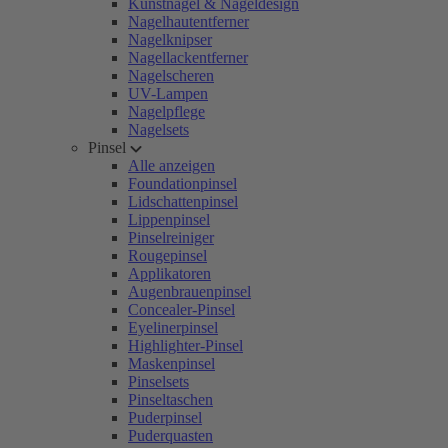
Kunstnägel & Nageldesign
Nagelhautentferner
Nagelknipser
Nagellackentferner
Nagelscheren
UV-Lampen
Nagelpflege
Nagelsets
Pinsel
Alle anzeigen
Foundationpinsel
Lidschattenpinsel
Lippenpinsel
Pinselreiniger
Rougepinsel
Applikatoren
Augenbrauenpinsel
Concealer-Pinsel
Eyelinerpinsel
Highlighter-Pinsel
Maskenpinsel
Pinselsets
Pinseltaschen
Puderpinsel
Puderquasten