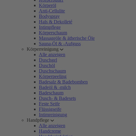
Körperöl
Anti-Cellulite
Bodyspray
Hals & Dekolleté
Intimpflege
Körperschaum
Massageöle & ätherische Öle
Sauna-Öl & -Aufguss
Körperreinigung
Alle anzeigen
Duschgel
Duschöl
Duschschaum
Körperpeeling
Badesalz & Badebomben
Badeöl & -milch
Badeschaum
Dusch- & Badesets
Feste Seife
Flüssigseife
Intimreinigung
Handpflege
Alle anzeigen
Handcreme