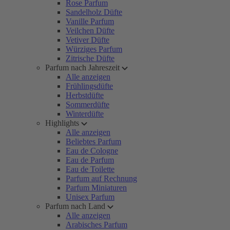
Rose Parfum
Sandelholz Düfte
Vanille Parfum
Veilchen Düfte
Vetiver Düfte
Würziges Parfum
Zitrische Düfte
Parfum nach Jahreszeit
Alle anzeigen
Frühlingsdüfte
Herbstdüfte
Sommerdüfte
Winterdüfte
Highlights
Alle anzeigen
Beliebtes Parfum
Eau de Cologne
Eau de Parfum
Eau de Toilette
Parfum auf Rechnung
Parfum Miniaturen
Unisex Parfum
Parfum nach Land
Alle anzeigen
Arabisches Parfum