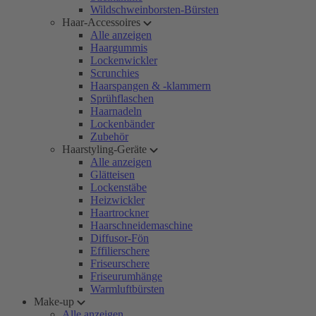
Wildschweinborsten-Bürsten
Haar-Accessoires
Alle anzeigen
Haargummis
Lockenwickler
Scrunchies
Haarspangen & -klammern
Sprühflaschen
Haarnadeln
Lockenbänder
Zubehör
Haarstyling-Geräte
Alle anzeigen
Glätteisen
Lockenstäbe
Heizwickler
Haartrockner
Haarschneidemaschine
Diffusor-Fön
Effilierschere
Friseurschere
Friseurumhänge
Warmluftbürsten
Make-up
Alle anzeigen