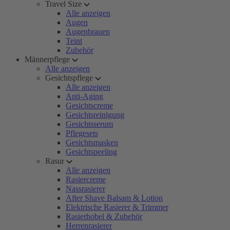
Travel Size
Alle anzeigen
Augen
Augenbrauen
Teint
Zubehör
Männerpflege
Alle anzeigen
Gesichtspflege
Alle anzeigen
Anti-Aging
Gesichtscreme
Gesichtsreinigung
Gesichtsserum
Pflegesets
Gesichtsmasken
Gesichtspeeling
Rasur
Alle anzeigen
Rasiercreme
Nassrasierer
After Shave Balsam & Lotion
Elektrische Rasierer & Trimmer
Rasierhobel & Zubehör
Herrenrasierer