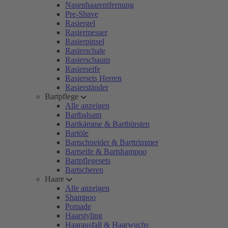
Nasenhaarentfernung
Pre-Shave
Rasiergel
Rasiermesser
Rasierpinsel
Rasierschale
Rasierschaum
Rasierseife
Rasiersets Herren
Rasierständer
Bartpflege
Alle anzeigen
Bartbalsam
Bartkämme & Bartbürsten
Bartöle
Bartschneider & Barttrimmer
Bartseife & Bartshampoo
Bartpflegesets
Bartscheren
Haare
Alle anzeigen
Shampoo
Pomade
Haarstyling
Haarausfall & Haarwuchs