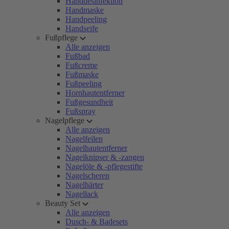
Handdesinfektion
Handmaske
Handpeeling
Handseife
Fußpflege
Alle anzeigen
Fußbad
Fußcreme
Fußmaske
Fußpeeling
Hornhautentferner
Fußgesundheit
Fußspray
Nagelpflege
Alle anzeigen
Nagelfeilen
Nagelhautentferner
Nagelknipser & -zangen
Nagelöle & -pflegestifte
Nagelscheren
Nagelhärter
Nagellack
Beauty Set
Alle anzeigen
Dusch- & Badesets