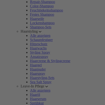
Repair-Shampoo
Color-Shampoo
Feuchtigkeitsshampoo
Festes Shampoo
Haarseife
Lockenshampoo
Shampoo-Sets
Haarstyling
Alle anzeigen
Schaumfestiger
Hitzeschutz
Haarwachs
Styling Spray
Ansatzspray
Haarcreme & Stylingcreme
Haargel
Haarpuder
Haarspray
Haarstyling-Sets
Sea Salt Spray
Leave-In Pflege
Alle anzeigen
Haaröl
Haarserum
Sprühkur