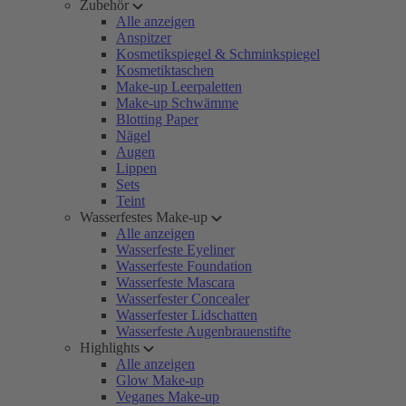
Zubehör
Alle anzeigen
Anspitzer
Kosmetikspiegel & Schminkspiegel
Kosmetiktaschen
Make-up Leerpaletten
Make-up Schwämme
Blotting Paper
Nägel
Augen
Lippen
Sets
Teint
Wasserfestes Make-up
Alle anzeigen
Wasserfeste Eyeliner
Wasserfeste Foundation
Wasserfeste Mascara
Wasserfester Concealer
Wasserfester Lidschatten
Wasserfeste Augenbrauenstifte
Highlights
Alle anzeigen
Glow Make-up
Veganes Make-up