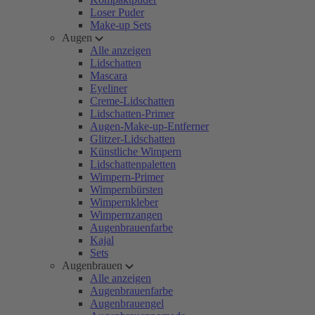
Loser Puder
Make-up Sets
Augen
Alle anzeigen
Lidschatten
Mascara
Eyeliner
Creme-Lidschatten
Lidschatten-Primer
Augen-Make-up-Entferner
Glitzer-Lidschatten
Künstliche Wimpern
Lidschattenpaletten
Wimpern-Primer
Wimpernbürsten
Wimpernkleber
Wimpernzangen
Augenbrauenfarbe
Kajal
Sets
Augenbrauen
Alle anzeigen
Augenbrauenfarbe
Augenbrauengel