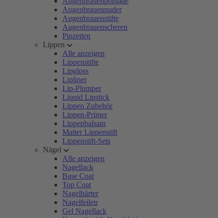
Augenbrauenpomade
Augenbrauenpuder
Augenbrauenstifte
Augenbrauenscheren
Pinzetten
Lippen
Alle anzeigen
Lippenstifte
Lipgloss
Lipliner
Lip-Plumper
Liquid Lipstick
Lippen Zubehör
Lippen-Primer
Lippenbalsam
Matter Lippenstift
Lippenstift-Sets
Nägel
Alle anzeigen
Nagellack
Base Coat
Top Coat
Nagelhärter
Nagelfeilen
Gel Nagellack