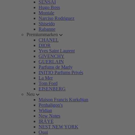
SENSAI
Hugo Boss
Montale
Narciso Rodriguez
Shiseido
Rabanne
Premiummarken
CHANEL
DIOR
Yves Saint Laurent
GIVENCHY
GUERLAIN
Parfums de Marly
INITIO Parfums Privés
La Mer
Tom Ford
EISENBERG
Neu
Maison Francis Kurkdjian
Penhaligon's
Widian
New Notes
IRÄYE
NEST NEW YORK
Ouai