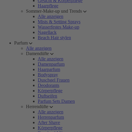
Gesicht & Körperpflege
Haarpflege
Sommer-Make-up und Trends
Alle anzeigen
Mists & Setting Sprays
Wasserfestes Make-up
Nagellack
Beach Hair stylen
Parfum
Alle anzeigen
Damendüfte
Alle anzeigen
Damenparfum
Haarparfum
Bodyspray
Duschgel Frauen
Deodorants
Körperpflege
Duftseifen
Parfum Sets Damen
Herrendüfte
Alle anzeigen
Herrenparfum
After Shave
Körperpflege