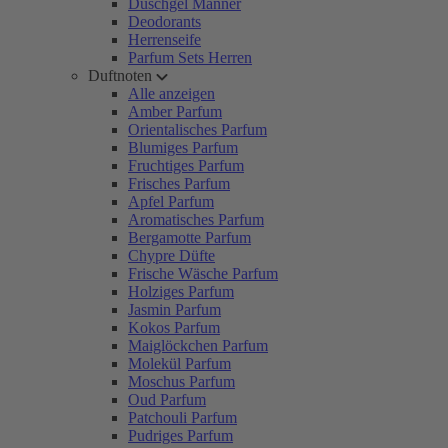
Duschgel Männer
Deodorants
Herrenseife
Parfum Sets Herren
Duftnoten
Alle anzeigen
Amber Parfum
Orientalisches Parfum
Blumiges Parfum
Fruchtiges Parfum
Frisches Parfum
Apfel Parfum
Aromatisches Parfum
Bergamotte Parfum
Chypre Düfte
Frische Wäsche Parfum
Holziges Parfum
Jasmin Parfum
Kokos Parfum
Maiglöckchen Parfum
Molekül Parfum
Moschus Parfum
Oud Parfum
Patchouli Parfum
Pudriges Parfum