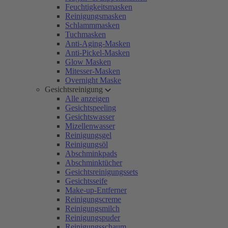
Feuchtigkeitsmasken
Reinigungsmasken
Schlammmasken
Tuchmasken
Anti-Aging-Masken
Anti-Pickel-Masken
Glow Masken
Mitesser-Masken
Overnight Maske
Gesichtsreinigung
Alle anzeigen
Gesichtspeeling
Gesichtswasser
Mizellenwasser
Reinigungsgel
Reinigungsöl
Abschminkpads
Abschminktücher
Gesichtsreinigungssets
Gesichtsseife
Make-up-Entferner
Reinigungscreme
Reinigungsmilch
Reinigungspuder
Reinigungsschaum