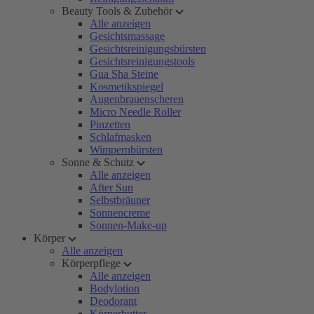
Beauty Tools & Zubehör
Alle anzeigen
Gesichtsmassage
Gesichtsreinigungsbürsten
Gesichtsreinigungstools
Gua Sha Steine
Kosmetikspiegel
Augenbrauenscheren
Micro Needle Roller
Pinzetten
Schlafmasken
Wimpernbürsten
Sonne & Schutz
Alle anzeigen
After Sun
Selbstbräuner
Sonnencreme
Sonnen-Make-up
Körper
Alle anzeigen
Körperpflege
Alle anzeigen
Bodylotion
Deodorant
Körperbutter