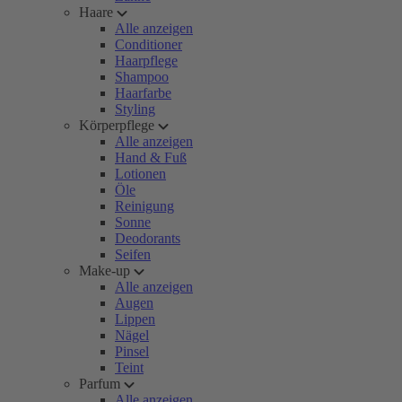
Haare
Alle anzeigen
Conditioner
Haarpflege
Shampoo
Haarfarbe
Styling
Körperpflege
Alle anzeigen
Hand & Fuß
Lotionen
Öle
Reinigung
Sonne
Deodorants
Seifen
Make-up
Alle anzeigen
Augen
Lippen
Nägel
Pinsel
Teint
Parfum
Alle anzeigen