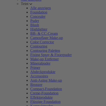
Teint
Alle anzeigen
Foundation
Concealer
Puder
Blush
Highlighter
BB- & CC-Cream
Camouflage Make-up
Color Corrector
Contouring
Contouring Paletten
Fixing Spray & Fixierpuder
Make-up Entferner
Mineralpuder
Primer
Abdeckprodukte
Accessoires
Anti-Aging Make-up
Bronzer
Compact-Foundation
Creme-Foundation
Effektprodukte
Flüssige Foundation
Kompaktpuder