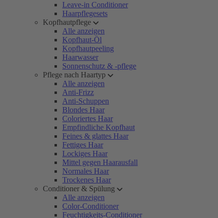
Leave-in Conditioner
Haarpflegesets
Kopfhautpflege
Alle anzeigen
Kopfhaut-Öl
Kopfhautpeeling
Haarwasser
Sonnenschutz & -pflege
Pflege nach Haartyp
Alle anzeigen
Anti-Frizz
Anti-Schuppen
Blondes Haar
Coloriertes Haar
Empfindliche Kopfhaut
Feines & glattes Haar
Fettiges Haar
Lockiges Haar
Mittel gegen Haarausfall
Normales Haar
Trockenes Haar
Conditioner & Spülung
Alle anzeigen
Color-Conditioner
Feuchtigkeits-Conditioner