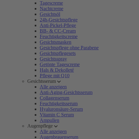
Tagescreme
Nachtcreme
Gesichtsöl
24h-Gesichtspflege
Anti-Pickel-Pflege
BB- & CC-Cream
Feuchtigkeitscreme
Gesichtsmasken
Gesichtspflege ohne Parabene
Gesichtspflegesets
Gesichtsspray
Getönte Tagescreme
Hals & Dekolleté
Pflege mit Q10
Gesichtsserum
Alle anzeigen
Anti-Aging-Gesichtsserum
Collagenserum
Feuchtigkeitsserum
Hyaluronsäure-Serum
Vitamin C Serum
Ampullen
Augenpflege
Alle anzeigen
Augenbrauenserum