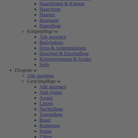
Haarbürsten & Kämme
Haarcreme
Haargel
Haarpaste
Haarpflege
Körperpflege
Alle anzeigen
Bodylotions
Deos & Antitranspirants
Duschgel & Duschpflege
Körperreinigung & Scrubs
Seife
Drogerie
Alle anzeigen
Gesichtspflege
Alle anzeigen
Anti-Aging
Augen
Lippen
Nachtpflege
Tagespflege
Rasur
Reinigung
Sonne
Zähne