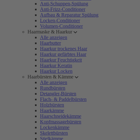
Anti-Schuppen-Spülung
Anti-Frizz-Conditioner
Aufbau & Reparatur Spülung
Locken-Conditioner
Volumen-Conditioner
Haarmaske & Haarkur
Alle anzeigen
Haarbutter
Haarkur trockenes Haar
Haarkur gefärbtes Haar
Haarkur Feuchtigkeit
Haarkur Keratin
Haarkur Locken
Haarbürsten & Kämme
Alle anzeigen
Rundbürsten
Detangler-Bürsten
Flach- & Paddelbürsten
Holzbürsten
Haarkämme
Haarschneidekämme
Kopfmassagebürsten
Lockenkämme
Skelettbürsten
Stielkämme