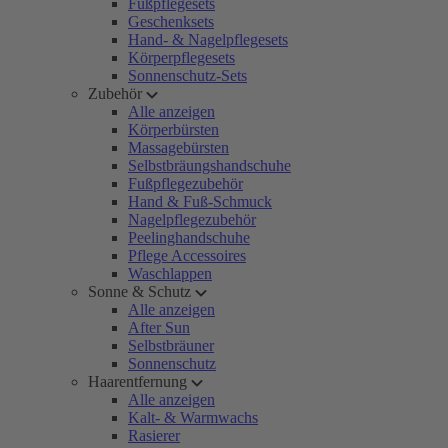
Fußpflegesets
Geschenksets
Hand- & Nagelpflegesets
Körperpflegesets
Sonnenschutz-Sets
Zubehör
Alle anzeigen
Körperbürsten
Massagebürsten
Selbstbräungshandschuhe
Fußpflegezubehör
Hand & Fuß-Schmuck
Nagelpflegezubehör
Peelinghandschuhe
Pflege Accessoires
Waschlappen
Sonne & Schutz
Alle anzeigen
After Sun
Selbstbräuner
Sonnenschutz
Haarentfernung
Alle anzeigen
Kalt- & Warmwachs
Rasierer