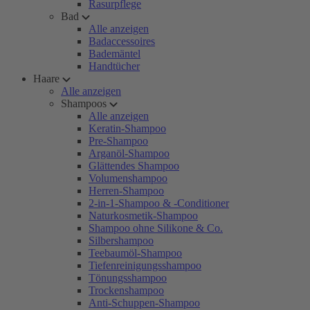
Rasurpflege
Bad
Alle anzeigen
Badaccessoires
Bademäntel
Handtücher
Haare
Alle anzeigen
Shampoos
Alle anzeigen
Keratin-Shampoo
Pre-Shampoo
Arganöl-Shampoo
Glättendes Shampoo
Volumenshampoo
Herren-Shampoo
2-in-1-Shampoo & -Conditioner
Naturkosmetik-Shampoo
Shampoo ohne Silikone & Co.
Silbershampoo
Teebaumöl-Shampoo
Tiefenreinigungsshampoo
Tönungsshampoo
Trockenshampoo
Anti-Schuppen-Shampoo