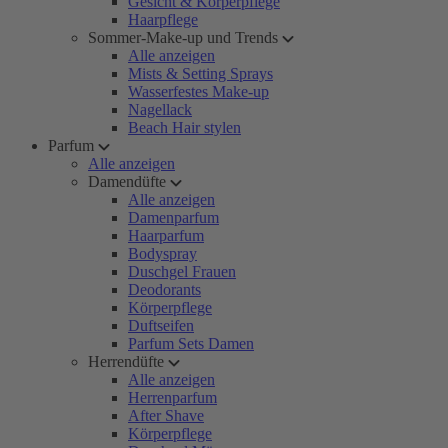
Gesicht & Körperpflege
Haarpflege
Sommer-Make-up und Trends
Alle anzeigen
Mists & Setting Sprays
Wasserfestes Make-up
Nagellack
Beach Hair stylen
Parfum
Alle anzeigen
Damendüfte
Alle anzeigen
Damenparfum
Haarparfum
Bodyspray
Duschgel Frauen
Deodorants
Körperpflege
Duftseifen
Parfum Sets Damen
Herrendüfte
Alle anzeigen
Herrenparfum
After Shave
Körperpflege