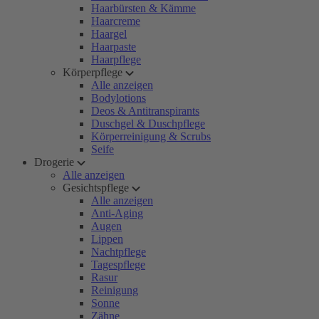
Haarbürsten & Kämme
Haarcreme
Haargel
Haarpaste
Haarpflege
Körperpflege
Alle anzeigen
Bodylotions
Deos & Antitranspirants
Duschgel & Duschpflege
Körperreinigung & Scrubs
Seife
Drogerie
Alle anzeigen
Gesichtspflege
Alle anzeigen
Anti-Aging
Augen
Lippen
Nachtpflege
Tagespflege
Rasur
Reinigung
Sonne
Zähne