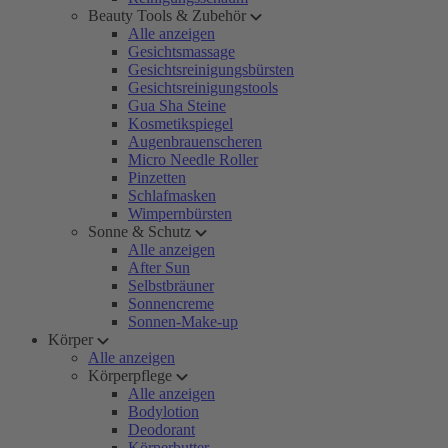
Beauty Tools & Zubehör
Alle anzeigen
Gesichtsmassage
Gesichtsreinigungsbürsten
Gesichtsreinigungstools
Gua Sha Steine
Kosmetikspiegel
Augenbrauenscheren
Micro Needle Roller
Pinzetten
Schlafmasken
Wimpernbürsten
Sonne & Schutz
Alle anzeigen
After Sun
Selbstbräuner
Sonnencreme
Sonnen-Make-up
Körper
Alle anzeigen
Körperpflege
Alle anzeigen
Bodylotion
Deodorant
Körperbutter