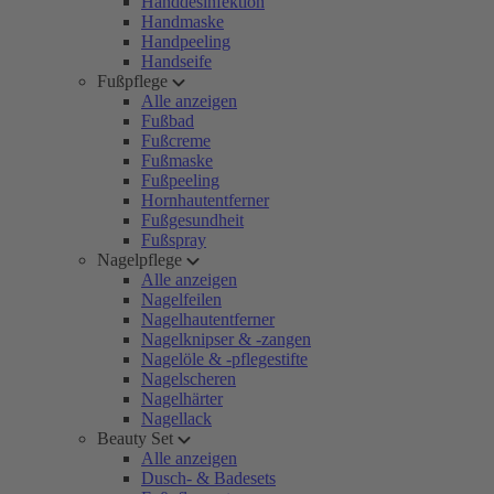
Handdesinfektion
Handmaske
Handpeeling
Handseife
Fußpflege
Alle anzeigen
Fußbad
Fußcreme
Fußmaske
Fußpeeling
Hornhautentferner
Fußgesundheit
Fußspray
Nagelpflege
Alle anzeigen
Nagelfeilen
Nagelhautentferner
Nagelknipser & -zangen
Nagelöle & -pflegestifte
Nagelscheren
Nagelhärter
Nagellack
Beauty Set
Alle anzeigen
Dusch- & Badesets