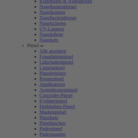
Kunstnägel & Nageldesign
Nagelhautentferner
Nagelknipser
Nagellackentferner
Nagelscheren
UV-Lampen
Nagelpflege
Nagelsets
Pinsel
Alle anzeigen
Foundationpinsel
Lidschattenpinsel
Lippenpinsel
Pinselreiniger
Rougepinsel
Applikatoren
Augenbrauenpinsel
Concealer-Pinsel
Eyelinerpinsel
Highlighter-Pinsel
Maskenpinsel
Pinselsets
Pinseltaschen
Puderpinsel
Puderquasten