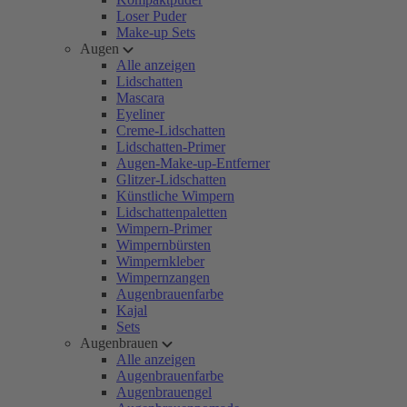
Loser Puder
Make-up Sets
Augen
Alle anzeigen
Lidschatten
Mascara
Eyeliner
Creme-Lidschatten
Lidschatten-Primer
Augen-Make-up-Entferner
Glitzer-Lidschatten
Künstliche Wimpern
Lidschattenpaletten
Wimpern-Primer
Wimpernbürsten
Wimpernkleber
Wimpernzangen
Augenbrauenfarbe
Kajal
Sets
Augenbrauen
Alle anzeigen
Augenbrauenfarbe
Augenbrauengel