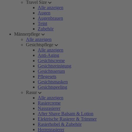
Travel Size
Alle anzeigen
Augen
Augenbrauen
Teint
Zubehör
Männerpflege
Alle anzeigen
Gesichtspflege
Alle anzeigen
Anti-Aging
Gesichtscreme
Gesichtsreinigung
Gesichtsserum
Pflegesets
Gesichtsmasken
Gesichtspeeling
Rasur
Alle anzeigen
Rasiercreme
Nassrasierer
After Shave Balsam & Lotion
Elektrische Rasierer & Trimmer
Rasierhobel & Zubehör
Herrenrasierer