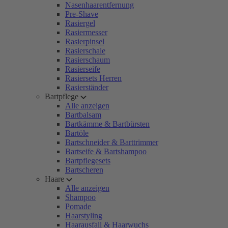
Nasenhaarentfernung
Pre-Shave
Rasiergel
Rasiermesser
Rasierpinsel
Rasierschale
Rasierschaum
Rasierseife
Rasiersets Herren
Rasierständer
Bartpflege
Alle anzeigen
Bartbalsam
Bartkämme & Bartbürsten
Bartöle
Bartschneider & Barttrimmer
Bartseife & Bartshampoo
Bartpflegesets
Bartscheren
Haare
Alle anzeigen
Shampoo
Pomade
Haarstyling
Haarausfall & Haarwuchs