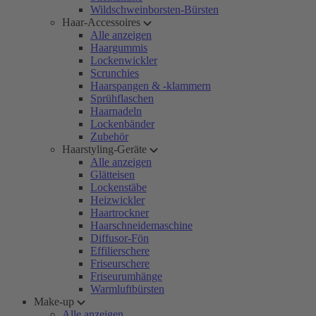
Wildschweinborsten-Bürsten
Haar-Accessoires
Alle anzeigen
Haargummis
Lockenwickler
Scrunchies
Haarspangen & -klammern
Sprühflaschen
Haarnadeln
Lockenbänder
Zubehör
Haarstyling-Geräte
Alle anzeigen
Glätteisen
Lockenstäbe
Heizwickler
Haartrockner
Haarschneidemaschine
Diffusor-Fön
Effilierschere
Friseurschere
Friseurumhänge
Warmluftbürsten
Make-up
Alle anzeigen