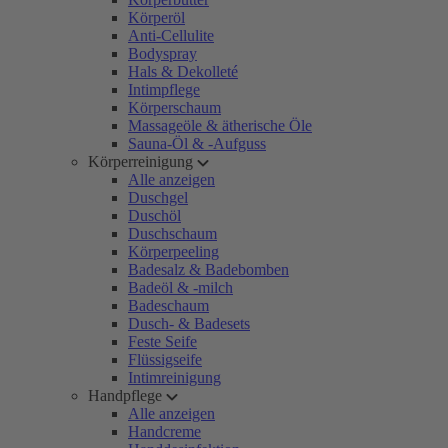
Körperöl
Anti-Cellulite
Bodyspray
Hals & Dekolleté
Intimpflege
Körperschaum
Massageöle & ätherische Öle
Sauna-Öl & -Aufguss
Körperreinigung
Alle anzeigen
Duschgel
Duschöl
Duschschaum
Körperpeeling
Badesalz & Badebomben
Badeöl & -milch
Badeschaum
Dusch- & Badesets
Feste Seife
Flüssigseife
Intimreinigung
Handpflege
Alle anzeigen
Handcreme