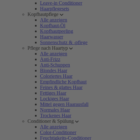
Leave-in Conditioner
Haarpflegesets
Kopfhautpflege
Alle anzeigen
Kopfhaut-Öl
Kopfhautpeeling
Haarwasser
Sonnenschutz & -pflege
Pflege nach Haartyp
Alle anzeigen
Anti-Frizz
Anti-Schuppen
Blondes Haar
Coloriertes Haar
Empfindliche Kopfhaut
Feines & glattes Haar
Fettiges Haar
Lockiges Haar
Mittel gegen Haarausfall
Normales Haar
Trockenes Haar
Conditioner & Spülung
Alle anzeigen
Color-Conditioner
Feuchtigkeits-Conditioner