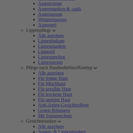
Augencreme
Augenmasken & -pads
Augenserum
Wimpernserum
Augengel
Lippenpflege
Alle anzeigen
Lippenbalsam
Lippenmasken
Lippenöl
Lippenpeeling
Lippenserum
Pflege nach Hautbedürfnis/Hauttyp
Alle anzeigen
Für fettige Haut
Für Mischhaut
Für sensible Haut
Für trockene Haut
Für unreine Haut
Anti-Aging-Gesichtspflege
Gegen Rötungen
Mit Sonnenschutz
Gesichtsmasken
Alle anzeigen
Augen- & Lippenmasken