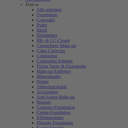
Teint
Alle anzeigen
Foundation
Concealer
Puder
Blush
Highlighter
BB- & CC-Cream
Camouflage Make-up
Color Corrector
Contouring
Contouring Paletten
Fixing Spray & Fixierpuder
Make-up Entferner
Mineralpuder
Primer
Abdeckprodukte
Accessoires
Anti-Aging Make-up
Bronzer
Compact-Foundation
Creme-Foundation
Effektprodukte
Flüssige Foundation
Kompaktpuder