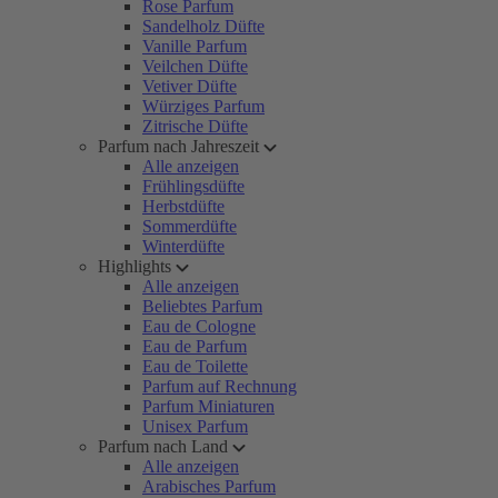
Rose Parfum
Sandelholz Düfte
Vanille Parfum
Veilchen Düfte
Vetiver Düfte
Würziges Parfum
Zitrische Düfte
Parfum nach Jahreszeit
Alle anzeigen
Frühlingsdüfte
Herbstdüfte
Sommerdüfte
Winterdüfte
Highlights
Alle anzeigen
Beliebtes Parfum
Eau de Cologne
Eau de Parfum
Eau de Toilette
Parfum auf Rechnung
Parfum Miniaturen
Unisex Parfum
Parfum nach Land
Alle anzeigen
Arabisches Parfum