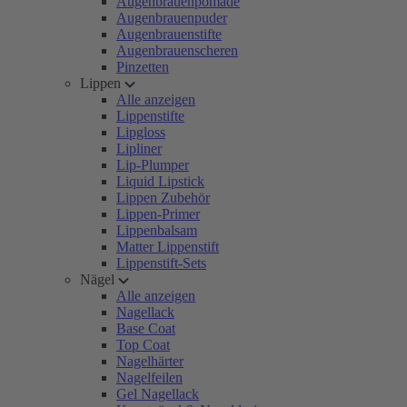
Augenbrauenpomade
Augenbrauenpuder
Augenbrauenstifte
Augenbrauenscheren
Pinzetten
Lippen
Alle anzeigen
Lippenstifte
Lipgloss
Lipliner
Lip-Plumper
Liquid Lipstick
Lippen Zubehör
Lippen-Primer
Lippenbalsam
Matter Lippenstift
Lippenstift-Sets
Nägel
Alle anzeigen
Nagellack
Base Coat
Top Coat
Nagelhärter
Nagelfeilen
Gel Nagellack