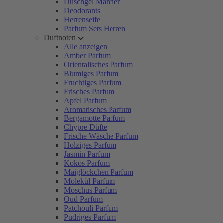
Duschgel Männer
Deodorants
Herrenseife
Parfum Sets Herren
Duftnoten
Alle anzeigen
Amber Parfum
Orientalisches Parfum
Blumiges Parfum
Fruchtiges Parfum
Frisches Parfum
Apfel Parfum
Aromatisches Parfum
Bergamotte Parfum
Chypre Düfte
Frische Wäsche Parfum
Holziges Parfum
Jasmin Parfum
Kokos Parfum
Maiglöckchen Parfum
Molekül Parfum
Moschus Parfum
Oud Parfum
Patchouli Parfum
Pudriges Parfum