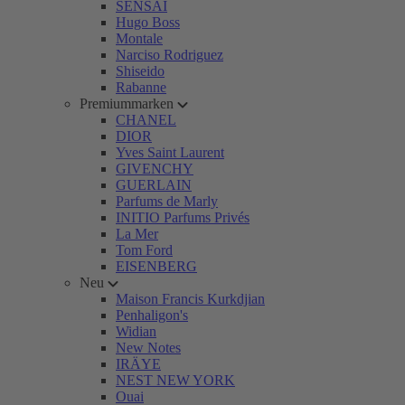
SENSAI
Hugo Boss
Montale
Narciso Rodriguez
Shiseido
Rabanne
Premiummarken
CHANEL
DIOR
Yves Saint Laurent
GIVENCHY
GUERLAIN
Parfums de Marly
INITIO Parfums Privés
La Mer
Tom Ford
EISENBERG
Neu
Maison Francis Kurkdjian
Penhaligon's
Widian
New Notes
IRÄYE
NEST NEW YORK
Ouai