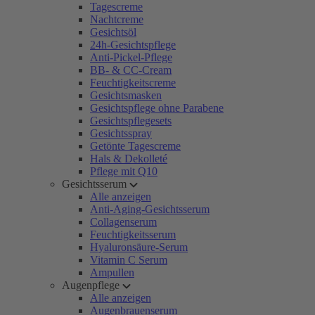
Tagescreme
Nachtcreme
Gesichtsöl
24h-Gesichtspflege
Anti-Pickel-Pflege
BB- & CC-Cream
Feuchtigkeitscreme
Gesichtsmasken
Gesichtspflege ohne Parabene
Gesichtspflegesets
Gesichtsspray
Getönte Tagescreme
Hals & Dekolleté
Pflege mit Q10
Gesichtsserum
Alle anzeigen
Anti-Aging-Gesichtsserum
Collagenserum
Feuchtigkeitsserum
Hyaluronsäure-Serum
Vitamin C Serum
Ampullen
Augenpflege
Alle anzeigen
Augenbrauenserum