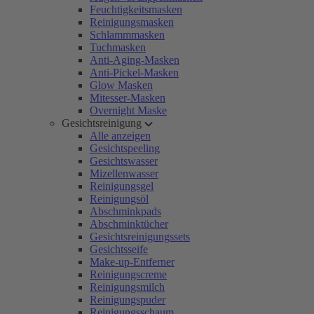
Feuchtigkeitsmasken
Reinigungsmasken
Schlammmasken
Tuchmasken
Anti-Aging-Masken
Anti-Pickel-Masken
Glow Masken
Mitesser-Masken
Overnight Maske
Gesichtsreinigung
Alle anzeigen
Gesichtspeeling
Gesichtswasser
Mizellenwasser
Reinigungsgel
Reinigungsöl
Abschminkpads
Abschminktücher
Gesichtsreinigungssets
Gesichtsseife
Make-up-Entferner
Reinigungscreme
Reinigungsmilch
Reinigungspuder
Reinigungsschaum