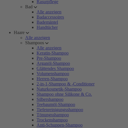
Rasurpflege
Bad
Alle anzeigen
Badaccessoires
Bademäntel
Handtücher
Haare
Alle anzeigen
Shampoos
Alle anzeigen
Keratin-Shampoo
Pre-Shampoo
Arganöl-Shampoo
Glättendes Shampoo
Volumenshampoo
Herren-Shampoo
2-in-1-Shampoo & -Conditioner
Naturkosmetik-Shampoo
Shampoo ohne Silikone & Co.
Silbershampoo
Teebaumöl-Shampoo
Tiefenreinigungsshampoo
Tönungsshampoo
Trockenshampoo
Anti-Schuppen-Shampoo