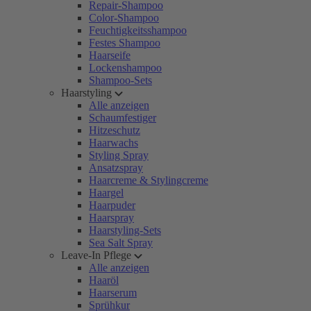
Repair-Shampoo
Color-Shampoo
Feuchtigkeitsshampoo
Festes Shampoo
Haarseife
Lockenshampoo
Shampoo-Sets
Haarstyling
Alle anzeigen
Schaumfestiger
Hitzeschutz
Haarwachs
Styling Spray
Ansatzspray
Haarcreme & Stylingcreme
Haargel
Haarpuder
Haarspray
Haarstyling-Sets
Sea Salt Spray
Leave-In Pflege
Alle anzeigen
Haaröl
Haarserum
Sprühkur