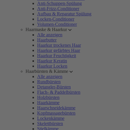
Anti-Schuppen-Spülung
Anti-Frizz-Conditioner
Aufbau & Reparatur Spülung
Locken-Conditioner
Volumen-Conditioner
Haarmaske & Haarkur
Alle anzeigen
Haarbutter
Haarkur trockenes Haar
Haarkur gefärbtes Haar
Haarkur Feuchtigkeit
Haarkur Keratin
Haarkur Locken
Haarbürsten & Kämme
Alle anzeigen
Rundbürsten
Detangler-Bürsten
Flach- & Paddelbürsten
Holzbürsten
Haarkämme
Haarschneidekämme
Kopfmassagebürsten
Lockenkämme
Skelettbürsten
Stielkämme