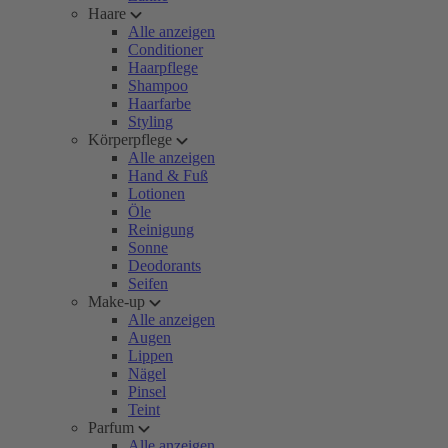
Haare
Alle anzeigen
Conditioner
Haarpflege
Shampoo
Haarfarbe
Styling
Körperpflege
Alle anzeigen
Hand & Fuß
Lotionen
Öle
Reinigung
Sonne
Deodorants
Seifen
Make-up
Alle anzeigen
Augen
Lippen
Nägel
Pinsel
Teint
Parfum
Alle anzeigen