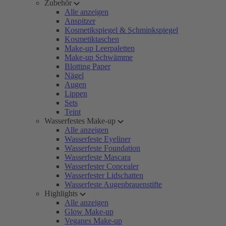
Zubehör
Alle anzeigen
Anspitzer
Kosmetikspiegel & Schminkspiegel
Kosmetiktaschen
Make-up Leerpaletten
Make-up Schwämme
Blotting Paper
Nägel
Augen
Lippen
Sets
Teint
Wasserfestes Make-up
Alle anzeigen
Wasserfeste Eyeliner
Wasserfeste Foundation
Wasserfeste Mascara
Wasserfester Concealer
Wasserfester Lidschatten
Wasserfeste Augenbrauenstifte
Highlights
Alle anzeigen
Glow Make-up
Veganes Make-up