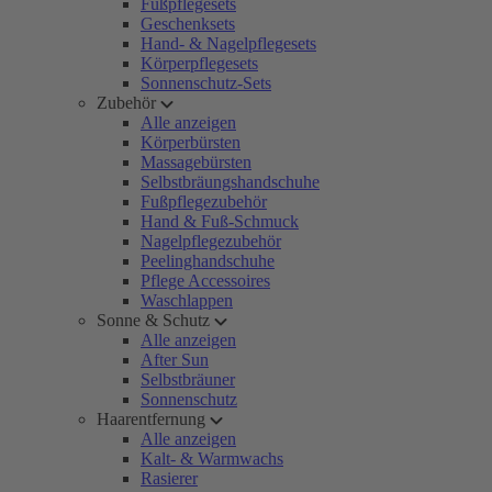
Fußpflegesets
Geschenksets
Hand- & Nagelpflegesets
Körperpflegesets
Sonnenschutz-Sets
Zubehör
Alle anzeigen
Körperbürsten
Massagebürsten
Selbstbräungshandschuhe
Fußpflegezubehör
Hand & Fuß-Schmuck
Nagelpflegezubehör
Peelinghandschuhe
Pflege Accessoires
Waschlappen
Sonne & Schutz
Alle anzeigen
After Sun
Selbstbräuner
Sonnenschutz
Haarentfernung
Alle anzeigen
Kalt- & Warmwachs
Rasierer