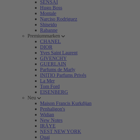
SENSAI
Hugo Boss
Montale
Narciso Rodriguez
Shiseido
Rabanne
Premiummarken
CHANEL
DIOR
Yves Saint Laurent
GIVENCHY
GUERLAIN
Parfums de Marly
INITIO Parfums Privés
La Mer
Tom Ford
EISENBERG
Neu
Maison Francis Kurkdjian
Penhaligon's
Widian
New Notes
IRÄYE
NEST NEW YORK
Ouai