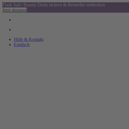
Flash Sale: Beauty Deals sichern & Bestseller entdecken
Jetzt shoppen
Hilfe & Kontakt
Englisch