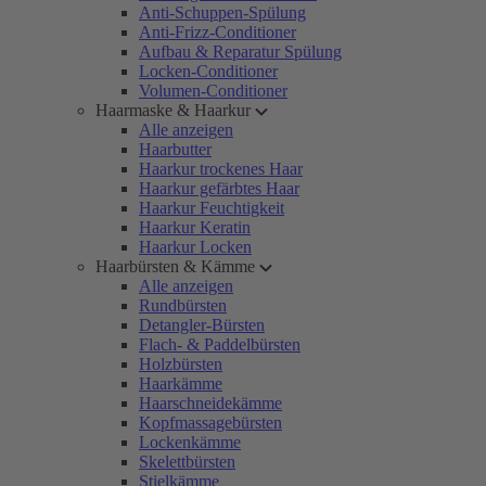
Anti-Schuppen-Spülung
Anti-Frizz-Conditioner
Aufbau & Reparatur Spülung
Locken-Conditioner
Volumen-Conditioner
Haarmaske & Haarkur
Alle anzeigen
Haarbutter
Haarkur trockenes Haar
Haarkur gefärbtes Haar
Haarkur Feuchtigkeit
Haarkur Keratin
Haarkur Locken
Haarbürsten & Kämme
Alle anzeigen
Rundbürsten
Detangler-Bürsten
Flach- & Paddelbürsten
Holzbürsten
Haarkämme
Haarschneidekämme
Kopfmassagebürsten
Lockenkämme
Skelettbürsten
Stielkämme