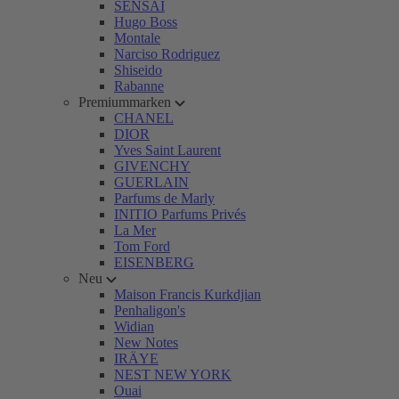
SENSAI
Hugo Boss
Montale
Narciso Rodriguez
Shiseido
Rabanne
Premiummarken
CHANEL
DIOR
Yves Saint Laurent
GIVENCHY
GUERLAIN
Parfums de Marly
INITIO Parfums Privés
La Mer
Tom Ford
EISENBERG
Neu
Maison Francis Kurkdjian
Penhaligon's
Widian
New Notes
IRÄYE
NEST NEW YORK
Ouai