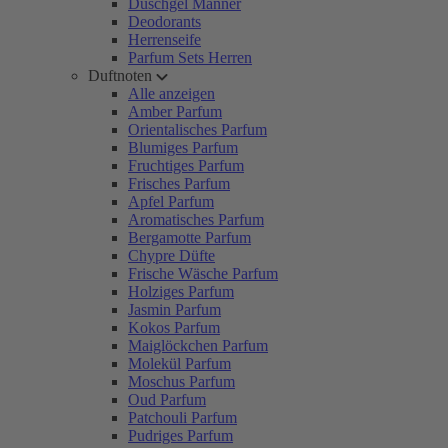
Duschgel Männer
Deodorants
Herrenseife
Parfum Sets Herren
Duftnoten
Alle anzeigen
Amber Parfum
Orientalisches Parfum
Blumiges Parfum
Fruchtiges Parfum
Frisches Parfum
Apfel Parfum
Aromatisches Parfum
Bergamotte Parfum
Chypre Düfte
Frische Wäsche Parfum
Holziges Parfum
Jasmin Parfum
Kokos Parfum
Maiglöckchen Parfum
Molekül Parfum
Moschus Parfum
Oud Parfum
Patchouli Parfum
Pudriges Parfum