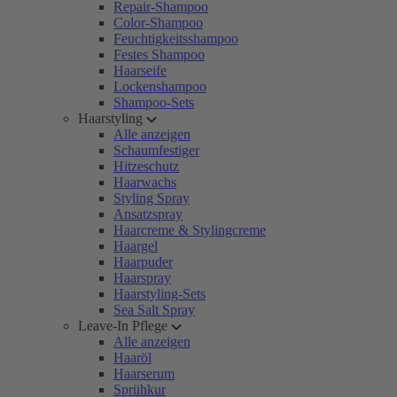
Repair-Shampoo
Color-Shampoo
Feuchtigkeitsshampoo
Festes Shampoo
Haarseife
Lockenshampoo
Shampoo-Sets
Haarstyling
Alle anzeigen
Schaumfestiger
Hitzeschutz
Haarwachs
Styling Spray
Ansatzspray
Haarcreme & Stylingcreme
Haargel
Haarpuder
Haarspray
Haarstyling-Sets
Sea Salt Spray
Leave-In Pflege
Alle anzeigen
Haaröl
Haarserum
Sprühkur