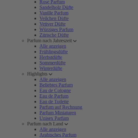
Rose Parfum
Sandelholz Düfte
Vanille Parfum
Veilchen Düfte
Vetiver Düfte
Würziges Parfum
Zitrische Düfte
Parfum nach Jahreszeit
Alle anzeigen
Frühlingsdüfte
Herbstdüfte
Sommerdüfte
Winterdüfte
Highlights
Alle anzeigen
Beliebtes Parfum
Eau de Cologne
Eau de Parfum
Eau de Toilette
Parfum auf Rechnung
Parfum Miniaturen
Unisex Parfum
Parfum nach Land
Alle anzeigen
Arabisches Parfum