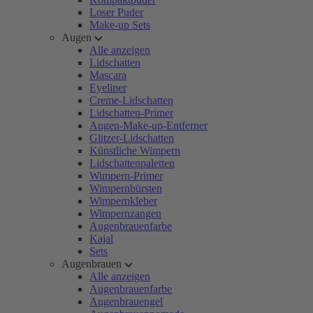
Loser Puder
Make-up Sets
Augen
Alle anzeigen
Lidschatten
Mascara
Eyeliner
Creme-Lidschatten
Lidschatten-Primer
Augen-Make-up-Entferner
Glitzer-Lidschatten
Künstliche Wimpern
Lidschattenpaletten
Wimpern-Primer
Wimpernbürsten
Wimpernkleber
Wimpernzangen
Augenbrauenfarbe
Kajal
Sets
Augenbrauen
Alle anzeigen
Augenbrauenfarbe
Augenbrauengel