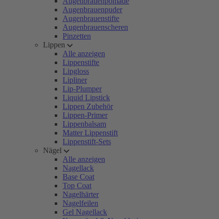
Augenbrauenpomade
Augenbrauenpuder
Augenbrauenstifte
Augenbrauenscheren
Pinzetten
Lippen
Alle anzeigen
Lippenstifte
Lipgloss
Lipliner
Lip-Plumper
Liquid Lipstick
Lippen Zubehör
Lippen-Primer
Lippenbalsam
Matter Lippenstift
Lippenstift-Sets
Nägel
Alle anzeigen
Nagellack
Base Coat
Top Coat
Nagelhärter
Nagelfeilen
Gel Nagellack