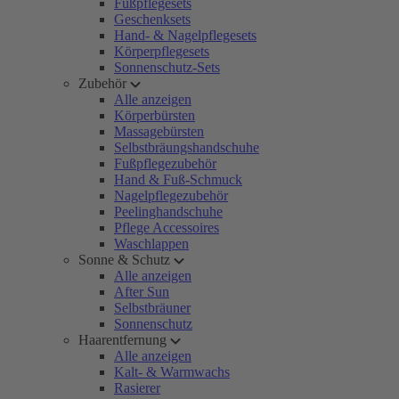
Fußpflegesets
Geschenksets
Hand- & Nagelpflegesets
Körperpflegesets
Sonnenschutz-Sets
Zubehör
Alle anzeigen
Körperbürsten
Massagebürsten
Selbstbräungshandschuhe
Fußpflegezubehör
Hand & Fuß-Schmuck
Nagelpflegezubehör
Peelinghandschuhe
Pflege Accessoires
Waschlappen
Sonne & Schutz
Alle anzeigen
After Sun
Selbstbräuner
Sonnenschutz
Haarentfernung
Alle anzeigen
Kalt- & Warmwachs
Rasierer