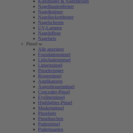
Kunstnägel & Nageldesign
Nagelhautentferner
Nagelknipser
Nagellackentferner
Nagelscheren
UV-Lampen
Nagelpflege
Nagelsets
Pinsel
Alle anzeigen
Foundationpinsel
Lidschattenpinsel
Lippenpinsel
Pinselreiniger
Rougepinsel
Applikatoren
Augenbrauenpinsel
Concealer-Pinsel
Eyelinerpinsel
Highlighter-Pinsel
Maskenpinsel
Pinselsets
Pinseltaschen
Puderpinsel
Puderquasten