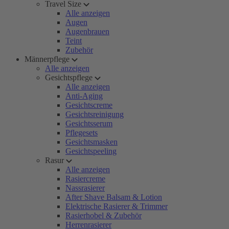
Travel Size
Alle anzeigen
Augen
Augenbrauen
Teint
Zubehör
Männerpflege
Alle anzeigen
Gesichtspflege
Alle anzeigen
Anti-Aging
Gesichtscreme
Gesichtsreinigung
Gesichtsserum
Pflegesets
Gesichtsmasken
Gesichtspeeling
Rasur
Alle anzeigen
Rasiercreme
Nassrasierer
After Shave Balsam & Lotion
Elektrische Rasierer & Trimmer
Rasierhobel & Zubehör
Herrenrasierer