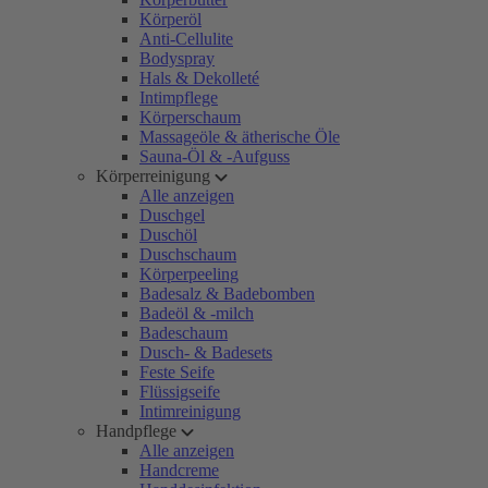
Körperöl
Anti-Cellulite
Bodyspray
Hals & Dekolleté
Intimpflege
Körperschaum
Massageöle & ätherische Öle
Sauna-Öl & -Aufguss
Körperreinigung
Alle anzeigen
Duschgel
Duschöl
Duschschaum
Körperpeeling
Badesalz & Badebomben
Badeöl & -milch
Badeschaum
Dusch- & Badesets
Feste Seife
Flüssigseife
Intimreinigung
Handpflege
Alle anzeigen
Handcreme