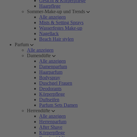
Gesicht & Körperpflege
Haarpflege
Sommer-Make-up und Trends
Alle anzeigen
Mists & Setting Sprays
Wasserfestes Make-up
Nagellack
Beach Hair stylen
Parfum
Alle anzeigen
Damendüfte
Alle anzeigen
Damenparfum
Haarparfum
Bodyspray
Duschgel Frauen
Deodorants
Körperpflege
Duftseifen
Parfum Sets Damen
Herrendüfte
Alle anzeigen
Herrenparfum
After Shave
Körperpflege