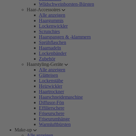
Wildschweinborsten-Bürsten
Haar-Accessoires
Alle anzeigen
Haargummis
Lockenwickler
Scrunchies
Haarspangen & -klammern
Sprühflaschen
Haarnadeln
Lockenbänder
Zubehör
Haarstyling-Geräte
Alle anzeigen
Glätteisen
Lockenstäbe
Heizwickler
Haartrockner
Haarschneidemaschine
Diffusor-Fön
Effilierschere
Friseurschere
Friseurumhänge
Warmluftbürsten
Make-up
Alle anzeigen