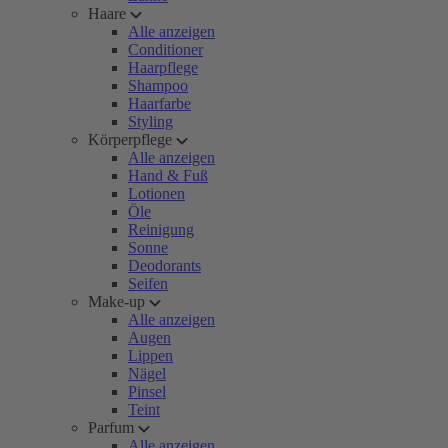
Haare
Alle anzeigen
Conditioner
Haarpflege
Shampoo
Haarfarbe
Styling
Körperpflege
Alle anzeigen
Hand & Fuß
Lotionen
Öle
Reinigung
Sonne
Deodorants
Seifen
Make-up
Alle anzeigen
Augen
Lippen
Nägel
Pinsel
Teint
Parfum
Alle anzeigen