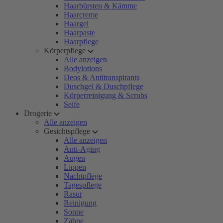
Haarbürsten & Kämme
Haarcreme
Haargel
Haarpaste
Haarpflege
Körperpflege
Alle anzeigen
Bodylotions
Deos & Antitranspirants
Duschgel & Duschpflege
Körperreinigung & Scrubs
Seife
Drogerie
Alle anzeigen
Gesichtspflege
Alle anzeigen
Anti-Aging
Augen
Lippen
Nachtpflege
Tagespflege
Rasur
Reinigung
Sonne
Zähne