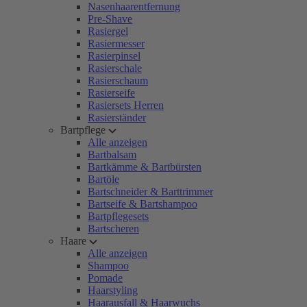
Nasenhaarentfernung
Pre-Shave
Rasiergel
Rasiermesser
Rasierpinsel
Rasierschale
Rasierschaum
Rasierseife
Rasiersets Herren
Rasierständer
Bartpflege
Alle anzeigen
Bartbalsam
Bartkämme & Bartbürsten
Bartöle
Bartschneider & Barttrimmer
Bartseife & Bartshampoo
Bartpflegesets
Bartscheren
Haare
Alle anzeigen
Shampoo
Pomade
Haarstyling
Haarausfall & Haarwuchs