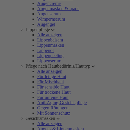
Augencreme
Augenmasken & -pads
Augenserum
Wimpernserum
Augengel
Lippenpflege
Alle anzeigen
Lippenbalsam
Lippenmasken
Lippenöl
Lippenpeeling
Lippenserum
Pflege nach Hautbedürfnis/Hauttyp
Alle anzeigen
Für fettige Haut
Für Mischhaut
Für sensible Haut
Für trockene Haut
Für unreine Haut
Anti-Aging-Gesichtspflege
Gegen Rötungen
Mit Sonnenschutz
Gesichtsmasken
Alle anzeigen
Augen- & Lippenmasken