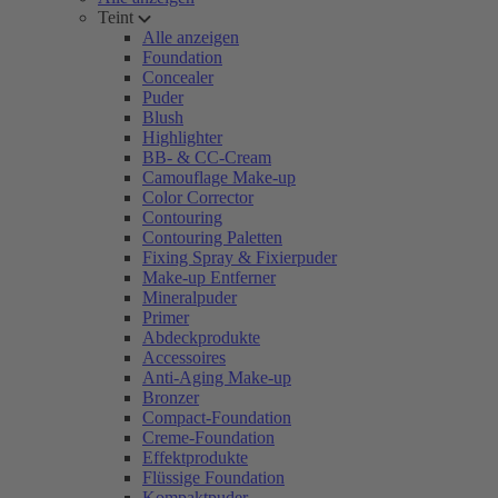
Teint
Alle anzeigen
Foundation
Concealer
Puder
Blush
Highlighter
BB- & CC-Cream
Camouflage Make-up
Color Corrector
Contouring
Contouring Paletten
Fixing Spray & Fixierpuder
Make-up Entferner
Mineralpuder
Primer
Abdeckprodukte
Accessoires
Anti-Aging Make-up
Bronzer
Compact-Foundation
Creme-Foundation
Effektprodukte
Flüssige Foundation
Kompaktpuder