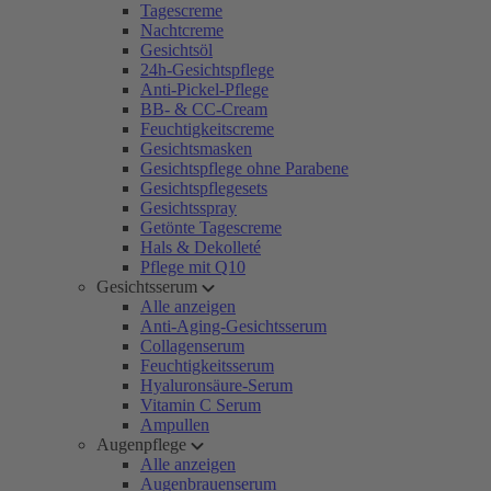
Tagescreme
Nachtcreme
Gesichtsöl
24h-Gesichtspflege
Anti-Pickel-Pflege
BB- & CC-Cream
Feuchtigkeitscreme
Gesichtsmasken
Gesichtspflege ohne Parabene
Gesichtspflegesets
Gesichtsspray
Getönte Tagescreme
Hals & Dekolleté
Pflege mit Q10
Gesichtsserum
Alle anzeigen
Anti-Aging-Gesichtsserum
Collagenserum
Feuchtigkeitsserum
Hyaluronsäure-Serum
Vitamin C Serum
Ampullen
Augenpflege
Alle anzeigen
Augenbrauenserum