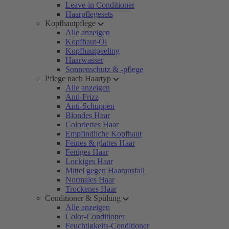
Leave-in Conditioner
Haarpflegesets
Kopfhautpflege
Alle anzeigen
Kopfhaut-Öl
Kopfhautpeeling
Haarwasser
Sonnenschutz & -pflege
Pflege nach Haartyp
Alle anzeigen
Anti-Frizz
Anti-Schuppen
Blondes Haar
Coloriertes Haar
Empfindliche Kopfhaut
Feines & glattes Haar
Fettiges Haar
Lockiges Haar
Mittel gegen Haarausfall
Normales Haar
Trockenes Haar
Conditioner & Spülung
Alle anzeigen
Color-Conditioner
Feuchtigkeits-Conditioner