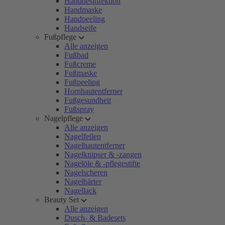
Handdesinfektion
Handmaske
Handpeeling
Handseife
Fußpflege
Alle anzeigen
Fußbad
Fußcreme
Fußmaske
Fußpeeling
Hornhautentferner
Fußgesundheit
Fußspray
Nagelpflege
Alle anzeigen
Nagelfeilen
Nagelhautentferner
Nagelknipser & -zangen
Nagelöle & -pflegestifte
Nagelscheren
Nagelhärter
Nagellack
Beauty Set
Alle anzeigen
Dusch- & Badesets