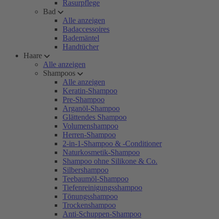
Rasurpflege
Bad
Alle anzeigen
Badaccessoires
Bademäntel
Handtücher
Haare
Alle anzeigen
Shampoos
Alle anzeigen
Keratin-Shampoo
Pre-Shampoo
Arganöl-Shampoo
Glättendes Shampoo
Volumenshampoo
Herren-Shampoo
2-in-1-Shampoo & -Conditioner
Naturkosmetik-Shampoo
Shampoo ohne Silikone & Co.
Silbershampoo
Teebaumöl-Shampoo
Tiefenreinigungsshampoo
Tönungsshampoo
Trockenshampoo
Anti-Schuppen-Shampoo