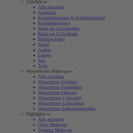
Zubehör
Alle anzeigen
Anspitzer
Kosmetikspiegel & Schminkspiegel
Kosmetiktaschen
Make-up Leerpaletten
Make-up Schwämme
Blotting Paper
Nägel
Augen
Lippen
Sets
Teint
Wasserfestes Make-up
Alle anzeigen
Wasserfeste Eyeliner
Wasserfeste Foundation
Wasserfeste Mascara
Wasserfester Concealer
Wasserfester Lidschatten
Wasserfeste Augenbrauenstifte
Highlights
Alle anzeigen
Glow Make-up
Veganes Make-up