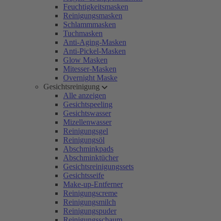
Feuchtigkeitsmasken
Reinigungsmasken
Schlammmasken
Tuchmasken
Anti-Aging-Masken
Anti-Pickel-Masken
Glow Masken
Mitesser-Masken
Overnight Maske
Gesichtsreinigung
Alle anzeigen
Gesichtspeeling
Gesichtswasser
Mizellenwasser
Reinigungsgel
Reinigungsöl
Abschminkpads
Abschminktücher
Gesichtsreinigungssets
Gesichtsseife
Make-up-Entferner
Reinigungscreme
Reinigungsmilch
Reinigungspuder
Reinigungsschaum