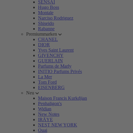
SENSAI
Hugo Boss
Montale
Narciso Rodriguez
Shiseido
Rabanne
Premiummarken
CHANEL
DIOR
Yves Saint Laurent
GIVENCHY
GUERLAIN
Parfums de Marly
INITIO Parfums Privés
La Mer
Tom Ford
EISENBERG
Neu
Maison Francis Kurkdjian
Penhaligon's
Widian
New Notes
IRÄYE
NEST NEW YORK
Ouai