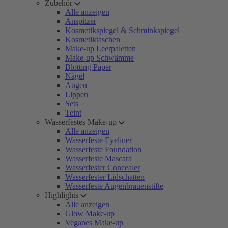
Zubehör
Alle anzeigen
Anspitzer
Kosmetikspiegel & Schminkspiegel
Kosmetiktaschen
Make-up Leerpaletten
Make-up Schwämme
Blotting Paper
Nägel
Augen
Lippen
Sets
Teint
Wasserfestes Make-up
Alle anzeigen
Wasserfeste Eyeliner
Wasserfeste Foundation
Wasserfeste Mascara
Wasserfester Concealer
Wasserfester Lidschatten
Wasserfeste Augenbrauenstifte
Highlights
Alle anzeigen
Glow Make-up
Veganes Make-up