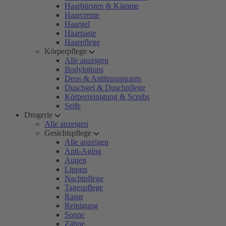
Haarbürsten & Kämme
Haarcreme
Haargel
Haarpaste
Haarpflege
Körperpflege
Alle anzeigen
Bodylotions
Deos & Antitranspirants
Duschgel & Duschpflege
Körperreinigung & Scrubs
Seife
Drogerie
Alle anzeigen
Gesichtspflege
Alle anzeigen
Anti-Aging
Augen
Lippen
Nachtpflege
Tagespflege
Rasur
Reinigung
Sonne
Zähne