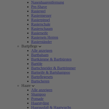
Nasenhaarentfernung
Pre-Shave
Rasiergel
Rasiermesser
Rasierpinsel
Rasierschale
Rasierschaum
Rasierseife
Rasiersets Herren
Rasierständer
Bartpflege
Alle anzeigen
Bartbalsam
Bartkämme & Bartbürsten
Bartöle
Bartschneider & Barttrimmer
Bartseife & Bartshampoo
Bartpflegesets
Bartscheren
Haare
Alle anzeigen
Shampoo
Pomade
Haarstyling
Haarausfall & Haarwuchs