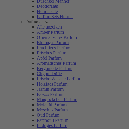
Duschgel Männer
Deodorants
Herrenseife
Parfum Sets Herren
Duftnoten
Alle anzeigen
Amber Parfum
Orientalisches Parfum
Blumiges Parfum
Fruchtiges Parfum
Frisches Parfum
Apfel Parfum
Aromatisches Parfum
Bergamotte Parfum
Chypre Düfte
Frische Wäsche Parfum
Holziges Parfum
Jasmin Parfum
Kokos Parfum
Maiglöckchen Parfum
Molekül Parfum
Moschus Parfum
Oud Parfum
Patchouli Parfum
Pudriges Parfum