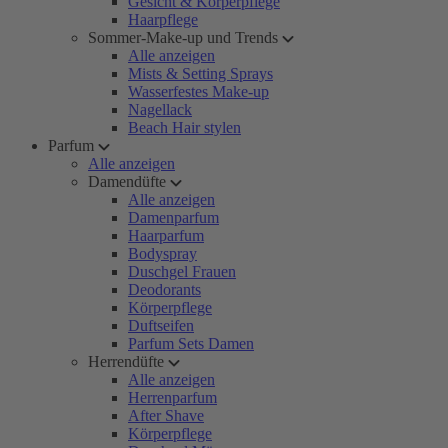
Gesicht & Körperpflege
Haarpflege
Sommer-Make-up und Trends
Alle anzeigen
Mists & Setting Sprays
Wasserfestes Make-up
Nagellack
Beach Hair stylen
Parfum
Alle anzeigen
Damendüfte
Alle anzeigen
Damenparfum
Haarparfum
Bodyspray
Duschgel Frauen
Deodorants
Körperpflege
Duftseifen
Parfum Sets Damen
Herrendüfte
Alle anzeigen
Herrenparfum
After Shave
Körperpflege