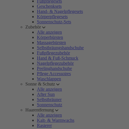
Fußpflegesets
Geschenksets
Hand- & Nagelpflegesets
Körperpflegesets
Sonnenschutz-Sets
Zubehör
Alle anzeigen
Körperbürsten
Massagebürsten
Selbstbräungshandschuhe
Fußpflegezubehör
Hand & Fuß-Schmuck
Nagelpflegezubehör
Peelinghandschuhe
Pflege Accessoires
Waschlappen
Sonne & Schutz
Alle anzeigen
After Sun
Selbstbräuner
Sonnenschutz
Haarentfernung
Alle anzeigen
Kalt- & Warmwachs
Rasierer