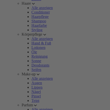
Haare
Alle anzeigen
Conditioner
Haarpflege
Shampoo
Haarfarbe
Styling
Körperpflege
Alle anzeigen
Hand & Fuß
Lotionen
Öle
Reinigung
Sonne
Deodorants
Seifen
Make-up
Alle anzeigen
Augen
Lippen
Nägel
Pinsel
Teint
Parfum
Alle anzeigen