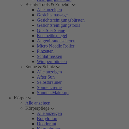
Beauty Tools & Zubehör
Alle anzeigen
Gesichtsmassage
Gesichtsreinigungsbürsten
Gesichtsreinigungstools
Gua Sha Steine
Kosmetikspiegel
Augenbrauenscheren
Micro Needle Roller
Pinzetten
Schlafmasken
Wimpernbürsten
Sonne & Schutz
Alle anzeigen
After Sun
Selbstbräuner
Sonnencreme
Sonnen-Make-up
Körper
Alle anzeigen
Körperpflege
Alle anzeigen
Bodylotion
Deodorant
Körperbutter