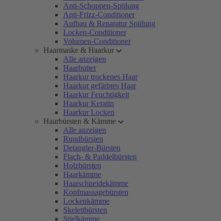
Anti-Schuppen-Spülung
Anti-Frizz-Conditioner
Aufbau & Reparatur Spülung
Locken-Conditioner
Volumen-Conditioner
Haarmaske & Haarkur
Alle anzeigen
Haarbutter
Haarkur trockenes Haar
Haarkur gefärbtes Haar
Haarkur Feuchtigkeit
Haarkur Keratin
Haarkur Locken
Haarbürsten & Kämme
Alle anzeigen
Rundbürsten
Detangler-Bürsten
Flach- & Paddelbürsten
Holzbürsten
Haarkämme
Haarschneidekämme
Kopfmassagebürsten
Lockenkämme
Skelettbürsten
Stielkämme