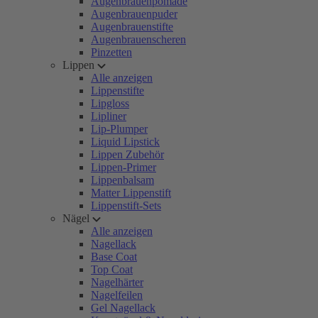
Augenbrauenpomade
Augenbrauenpuder
Augenbrauenstifte
Augenbrauenscheren
Pinzetten
Lippen
Alle anzeigen
Lippenstifte
Lipgloss
Lipliner
Lip-Plumper
Liquid Lipstick
Lippen Zubehör
Lippen-Primer
Lippenbalsam
Matter Lippenstift
Lippenstift-Sets
Nägel
Alle anzeigen
Nagellack
Base Coat
Top Coat
Nagelhärter
Nagelfeilen
Gel Nagellack