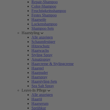
Repair-Shampoo
Color-Shampoo
Feuchtigkeitsshampoo
Festes Shampoo
Haarseife
Lockenshampoo
Shampoo-Sets
Haarstyling
Alle anzeigen
Schaumfestiger
Hitzeschutz
Haarwachs
Styling Spray
Ansatzspray
Haarcreme & Stylingcreme
Haargel
Haarpuder
Haarspray
Haarstyling-Sets
Sea Salt Spray
Leave-In Pflege
Alle anzeigen
Haaröl
Haarserum
Sprühkur