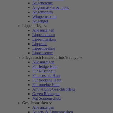
Augencreme
Augenmasken & -pads
Augenserum
Wimpernserum
Augengel
Lippenpflege
Alle anzeigen
Lippenbalsam
Lippenmasken
Lippenöl
Lippenpeeling
Lippenserum
Pflege nach Hautbedürfnis/Hauttyp
Alle anzeigen
Für fettige Haut
Für Mischhaut
Für sensible Haut
Für trockene Haut
Für unreine Haut
Anti-Aging-Gesichtspflege
Gegen Rötungen
Mit Sonnenschutz
Gesichtsmasken
Alle anzeigen
Augen- & Lippenmasken