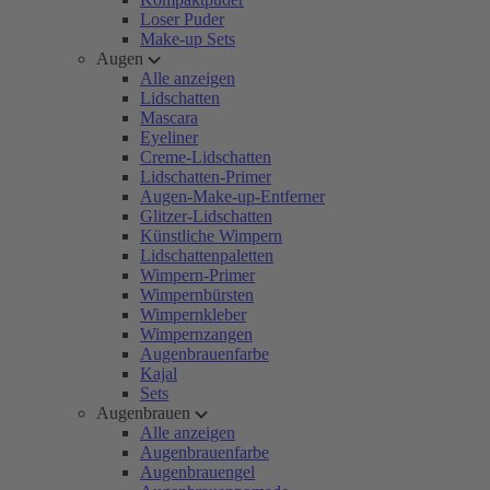
Loser Puder
Make-up Sets
Augen
Alle anzeigen
Lidschatten
Mascara
Eyeliner
Creme-Lidschatten
Lidschatten-Primer
Augen-Make-up-Entferner
Glitzer-Lidschatten
Künstliche Wimpern
Lidschattenpaletten
Wimpern-Primer
Wimpernbürsten
Wimpernkleber
Wimpernzangen
Augenbrauenfarbe
Kajal
Sets
Augenbrauen
Alle anzeigen
Augenbrauenfarbe
Augenbrauengel