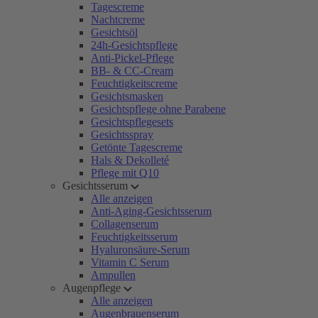
Tagescreme
Nachtcreme
Gesichtsöl
24h-Gesichtspflege
Anti-Pickel-Pflege
BB- & CC-Cream
Feuchtigkeitscreme
Gesichtsmasken
Gesichtspflege ohne Parabene
Gesichtspflegesets
Gesichtsspray
Getönte Tagescreme
Hals & Dekolleté
Pflege mit Q10
Gesichtsserum
Alle anzeigen
Anti-Aging-Gesichtsserum
Collagenserum
Feuchtigkeitsserum
Hyaluronsäure-Serum
Vitamin C Serum
Ampullen
Augenpflege
Alle anzeigen
Augenbrauenserum