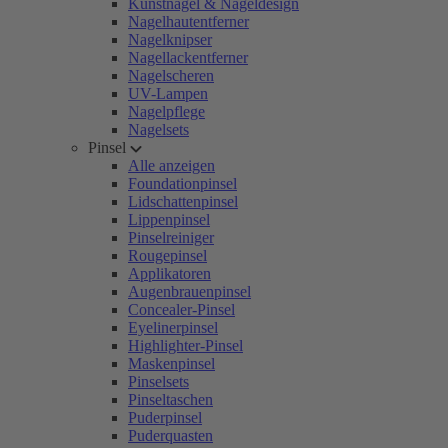
Kunstnägel & Nageldesign
Nagelhautentferner
Nagelknipser
Nagellackentferner
Nagelscheren
UV-Lampen
Nagelpflege
Nagelsets
Pinsel
Alle anzeigen
Foundationpinsel
Lidschattenpinsel
Lippenpinsel
Pinselreiniger
Rougepinsel
Applikatoren
Augenbrauenpinsel
Concealer-Pinsel
Eyelinerpinsel
Highlighter-Pinsel
Maskenpinsel
Pinselsets
Pinseltaschen
Puderpinsel
Puderquasten