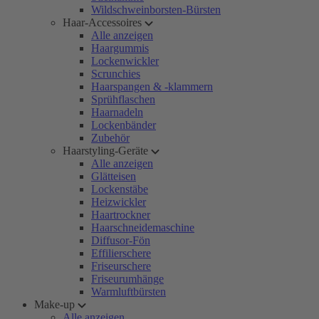
Wildschweinborsten-Bürsten
Haar-Accessoires
Alle anzeigen
Haargummis
Lockenwickler
Scrunchies
Haarspangen & -klammern
Sprühflaschen
Haarnadeln
Lockenbänder
Zubehör
Haarstyling-Geräte
Alle anzeigen
Glätteisen
Lockenstäbe
Heizwickler
Haartrockner
Haarschneidemaschine
Diffusor-Fön
Effilierschere
Friseurschere
Friseurumhänge
Warmluftbürsten
Make-up
Alle anzeigen