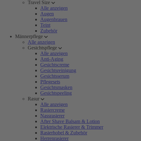
Travel Size
Alle anzeigen
Augen
Augenbrauen
Teint
Zubehör
Männerpflege
Alle anzeigen
Gesichtspflege
Alle anzeigen
Anti-Aging
Gesichtscreme
Gesichtsreinigung
Gesichtsserum
Pflegesets
Gesichtsmasken
Gesichtspeeling
Rasur
Alle anzeigen
Rasiercreme
Nassrasierer
After Shave Balsam & Lotion
Elektrische Rasierer & Trimmer
Rasierhobel & Zubehör
Herrenrasierer