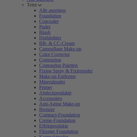
Teint
Alle anzeigen
Foundation
Concealer
Puder
Blush
Highlighter
BB- & CC-Cream
Camouflage Make-up
Color Corrector
Contouring
Contouring Paletten
Fixing Spray & Fixierpuder
Make-up Entferner
Mineralpuder
Primer
Abdeckprodukte
Accessoires
Anti-Aging Make-up
Bronzer
Compact-Foundation
Creme-Foundation
Effektprodukte
Flüssige Foundation
Kompaktpuder