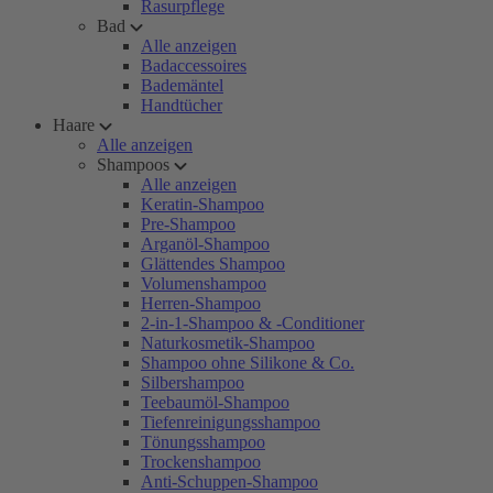
Rasurpflege
Bad
Alle anzeigen
Badaccessoires
Bademäntel
Handtücher
Haare
Alle anzeigen
Shampoos
Alle anzeigen
Keratin-Shampoo
Pre-Shampoo
Arganöl-Shampoo
Glättendes Shampoo
Volumenshampoo
Herren-Shampoo
2-in-1-Shampoo & -Conditioner
Naturkosmetik-Shampoo
Shampoo ohne Silikone & Co.
Silbershampoo
Teebaumöl-Shampoo
Tiefenreinigungsshampoo
Tönungsshampoo
Trockenshampoo
Anti-Schuppen-Shampoo