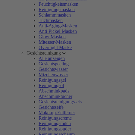
Feuchtigkeitsmasken
Reinigungsmasken
Schlammmasken
Tuchmasken
Anti-Aging-Masken
Anti-Pickel-Masken
Glow Masken
Mitesser-Masken
Overnight Maske
Gesichtsreinigung
Alle anzeigen
Gesichtspeeling
Gesichtswasser
Mizellenwasser
Reinigungsgel
Reinigungsöl
Abschminkpads
Abschminktücher
Gesichtsreinigungssets
Gesichtsseife
Make-up-Entferner
Reinigungscreme
Reinigungsmilch
Reinigungspuder
Reinigungsschaum