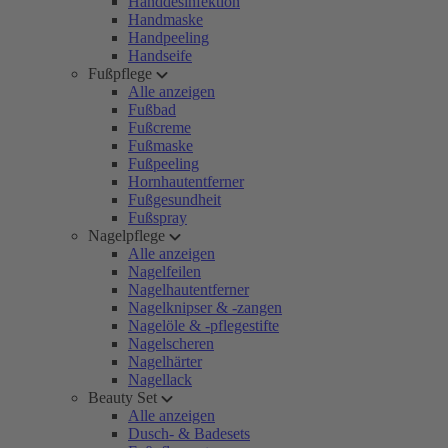
Handdesinfektion
Handmaske
Handpeeling
Handseife
Fußpflege
Alle anzeigen
Fußbad
Fußcreme
Fußmaske
Fußpeeling
Hornhautentferner
Fußgesundheit
Fußspray
Nagelpflege
Alle anzeigen
Nagelfeilen
Nagelhautentferner
Nagelknipser & -zangen
Nagelöle & -pflegestifte
Nagelscheren
Nagelhärter
Nagellack
Beauty Set
Alle anzeigen
Dusch- & Badesets