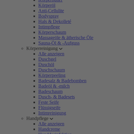
Körperöl
Anti-Cellulite
Bodyspray
Hals & Dekolleté
Intimpflege
Körperschaum
Massageöle & ätherische Öle
Sauna-Öl & -Aufguss
Körperreinigung
Alle anzeigen
Duschgel
Duschöl
Duschschaum
Körperpeeling
Badesalz & Badebomben
Badeöl & -milch
Badeschaum
Dusch- & Badesets
Feste Seife
Flüssigseife
Intimreinigung
Handpflege
Alle anzeigen
Handcreme