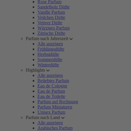
Rose Parfum
Sandelholz Düfte
Vanille Parfum
Veilchen Düfte
Vetiver Düfte
Würziges Parfum
Zitrische Düfte
Parfum nach Jahreszeit
Alle anzeigen
Frühlingsdüfte
Herbstdüfte
Sommerdüfte
Winterdüfte
Highlights
Alle anzeigen
Beliebtes Parfum
Eau de Cologne
Eau de Parfum
Eau de Toilette
Parfum auf Rechnung
Parfum Miniaturen
Unisex Parfum
Parfum nach Land
Alle anzeigen
Arabisches Parfum