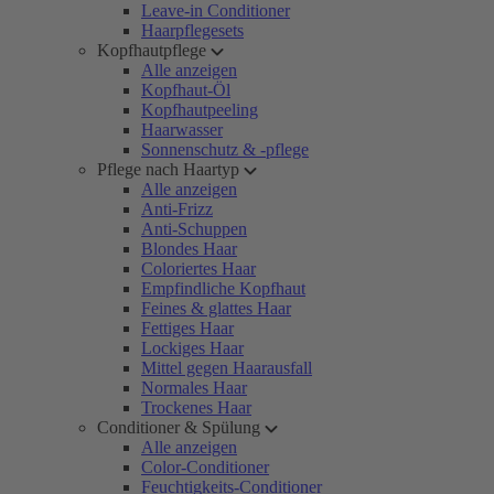
Leave-in Conditioner
Haarpflegesets
Kopfhautpflege
Alle anzeigen
Kopfhaut-Öl
Kopfhautpeeling
Haarwasser
Sonnenschutz & -pflege
Pflege nach Haartyp
Alle anzeigen
Anti-Frizz
Anti-Schuppen
Blondes Haar
Coloriertes Haar
Empfindliche Kopfhaut
Feines & glattes Haar
Fettiges Haar
Lockiges Haar
Mittel gegen Haarausfall
Normales Haar
Trockenes Haar
Conditioner & Spülung
Alle anzeigen
Color-Conditioner
Feuchtigkeits-Conditioner