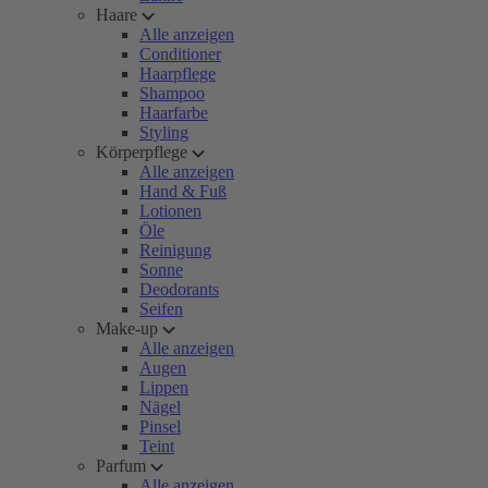
Haare
Alle anzeigen
Conditioner
Haarpflege
Shampoo
Haarfarbe
Styling
Körperpflege
Alle anzeigen
Hand & Fuß
Lotionen
Öle
Reinigung
Sonne
Deodorants
Seifen
Make-up
Alle anzeigen
Augen
Lippen
Nägel
Pinsel
Teint
Parfum
Alle anzeigen