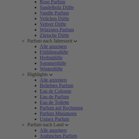
Rose Parfum
Sandelholz Düfte
Vanille Parfum
Veilchen Düfte
Vetiver Düfte
Würziges Parfum
Zitrische Düfte
Parfum nach Jahreszeit
Alle anzeigen
Frühlingsdüfte
Herbstdüfte
Sommerdüfte
Winterdüfte
Highlights
Alle anzeigen
Beliebtes Parfum
Eau de Cologne
Eau de Parfum
Eau de Toilette
Parfum auf Rechnung
Parfum Miniaturen
Unisex Parfum
Parfum nach Land
Alle anzeigen
Arabisches Parfum