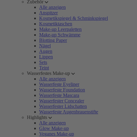
Zubehör
Alle anzeigen
Anspitzer
Kosmetikspiegel & Schminkspiegel
Kosmetiktaschen
Make-up Leerpaletten
Make-up Schwämme
Blotting Paper
Nägel
Augen
Lippen
Sets
Teint
Wasserfestes Make-up
Alle anzeigen
Wasserfeste Eyeliner
Wasserfeste Foundation
Wasserfeste Mascara
Wasserfester Concealer
Wasserfester Lidschatten
Wasserfeste Augenbrauenstifte
Highlights
Alle anzeigen
Glow Make-up
Veganes Make-up