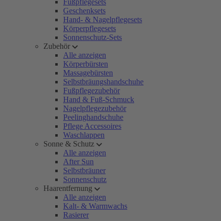
Fußpflegesets
Geschenksets
Hand- & Nagelpflegesets
Körperpflegesets
Sonnenschutz-Sets
Zubehör
Alle anzeigen
Körperbürsten
Massagebürsten
Selbstbräungshandschuhe
Fußpflegezubehör
Hand & Fuß-Schmuck
Nagelpflegezubehör
Peelinghandschuhe
Pflege Accessoires
Waschlappen
Sonne & Schutz
Alle anzeigen
After Sun
Selbstbräuner
Sonnenschutz
Haarentfernung
Alle anzeigen
Kalt- & Warmwachs
Rasierer