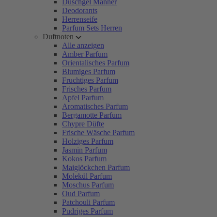
Duschgel Männer
Deodorants
Herrenseife
Parfum Sets Herren
Duftnoten
Alle anzeigen
Amber Parfum
Orientalisches Parfum
Blumiges Parfum
Fruchtiges Parfum
Frisches Parfum
Apfel Parfum
Aromatisches Parfum
Bergamotte Parfum
Chypre Düfte
Frische Wäsche Parfum
Holziges Parfum
Jasmin Parfum
Kokos Parfum
Maiglöckchen Parfum
Molekül Parfum
Moschus Parfum
Oud Parfum
Patchouli Parfum
Pudriges Parfum