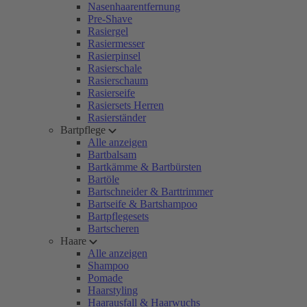
Nasenhaarentfernung
Pre-Shave
Rasiergel
Rasiermesser
Rasierpinsel
Rasierschale
Rasierschaum
Rasierseife
Rasiersets Herren
Rasierständer
Bartpflege
Alle anzeigen
Bartbalsam
Bartkämme & Bartbürsten
Bartöle
Bartschneider & Barttrimmer
Bartseife & Bartshampoo
Bartpflegesets
Bartscheren
Haare
Alle anzeigen
Shampoo
Pomade
Haarstyling
Haarausfall & Haarwuchs