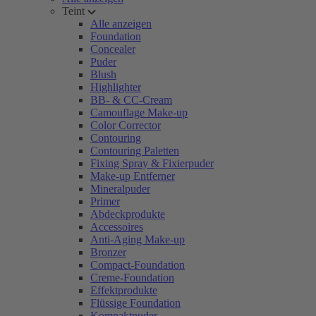
Teint
Alle anzeigen
Foundation
Concealer
Puder
Blush
Highlighter
BB- & CC-Cream
Camouflage Make-up
Color Corrector
Contouring
Contouring Paletten
Fixing Spray & Fixierpuder
Make-up Entferner
Mineralpuder
Primer
Abdeckprodukte
Accessoires
Anti-Aging Make-up
Bronzer
Compact-Foundation
Creme-Foundation
Effektprodukte
Flüssige Foundation
Kompaktpuder