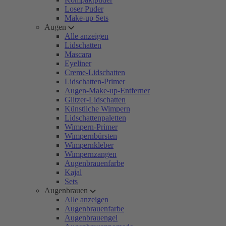
Loser Puder
Make-up Sets
Augen
Alle anzeigen
Lidschatten
Mascara
Eyeliner
Creme-Lidschatten
Lidschatten-Primer
Augen-Make-up-Entferner
Glitzer-Lidschatten
Künstliche Wimpern
Lidschattenpaletten
Wimpern-Primer
Wimpernbürsten
Wimpernkleber
Wimpernzangen
Augenbrauenfarbe
Kajal
Sets
Augenbrauen
Alle anzeigen
Augenbrauenfarbe
Augenbrauengel