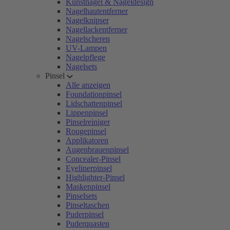
Kunstnägel & Nageldesign
Nagelhautentferner
Nagelknipser
Nagellackentferner
Nagelscheren
UV-Lampen
Nagelpflege
Nagelsets
Pinsel
Alle anzeigen
Foundationpinsel
Lidschattenpinsel
Lippenpinsel
Pinselreiniger
Rougepinsel
Applikatoren
Augenbrauenpinsel
Concealer-Pinsel
Eyelinerpinsel
Highlighter-Pinsel
Maskenpinsel
Pinselsets
Pinseltaschen
Puderpinsel
Puderquasten