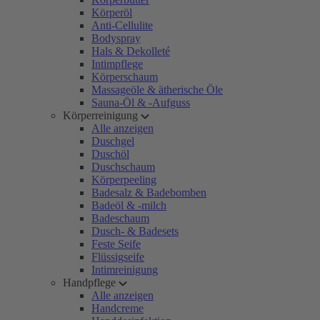
Körperöl
Anti-Cellulite
Bodyspray
Hals & Dekolleté
Intimpflege
Körperschaum
Massageöle & ätherische Öle
Sauna-Öl & -Aufguss
Körperreinigung
Alle anzeigen
Duschgel
Duschöl
Duschschaum
Körperpeeling
Badesalz & Badebomben
Badeöl & -milch
Badeschaum
Dusch- & Badesets
Feste Seife
Flüssigseife
Intimreinigung
Handpflege
Alle anzeigen
Handcreme