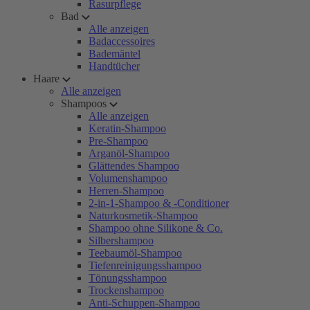
Rasurpflege
Bad
Alle anzeigen
Badaccessoires
Bademäntel
Handtücher
Haare
Alle anzeigen
Shampoos
Alle anzeigen
Keratin-Shampoo
Pre-Shampoo
Arganöl-Shampoo
Glättendes Shampoo
Volumenshampoo
Herren-Shampoo
2-in-1-Shampoo & -Conditioner
Naturkosmetik-Shampoo
Shampoo ohne Silikone & Co.
Silbershampoo
Teebaumöl-Shampoo
Tiefenreinigungsshampoo
Tönungsshampoo
Trockenshampoo
Anti-Schuppen-Shampoo