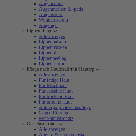
Augencreme
Augenmasken & -pads
Augenserum
Wimpernserum
Augengel
Lippenpflege
Alle anzeigen
Lippenbalsam
Lippenmasken
Lippenöl
Lippenpeeling
Lippenserum
Pflege nach Hautbedürfnis/Hauttyp
Alle anzeigen
Für fettige Haut
Für Mischhaut
Für sensible Haut
Für trockene Haut
Für unreine Haut
Anti-Aging-Gesichtspflege
Gegen Rötungen
Mit Sonnenschutz
Gesichtsmasken
Alle anzeigen
Augen- & Lippenmasken