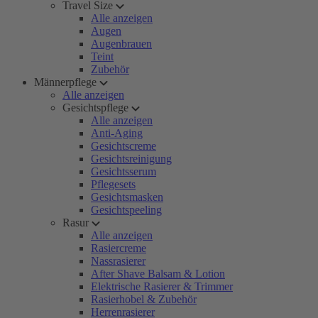
Travel Size
Alle anzeigen
Augen
Augenbrauen
Teint
Zubehör
Männerpflege
Alle anzeigen
Gesichtspflege
Alle anzeigen
Anti-Aging
Gesichtscreme
Gesichtsreinigung
Gesichtsserum
Pflegesets
Gesichtsmasken
Gesichtspeeling
Rasur
Alle anzeigen
Rasiercreme
Nassrasierer
After Shave Balsam & Lotion
Elektrische Rasierer & Trimmer
Rasierhobel & Zubehör
Herrenrasierer