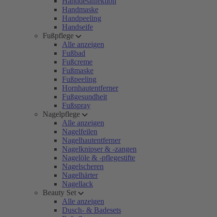
Handdesinfektion
Handmaske
Handpeeling
Handseife
Fußpflege
Alle anzeigen
Fußbad
Fußcreme
Fußmaske
Fußpeeling
Hornhautentferner
Fußgesundheit
Fußspray
Nagelpflege
Alle anzeigen
Nagelfeilen
Nagelhautentferner
Nagelknipser & -zangen
Nagelöle & -pflegestifte
Nagelscheren
Nagelhärter
Nagellack
Beauty Set
Alle anzeigen
Dusch- & Badesets