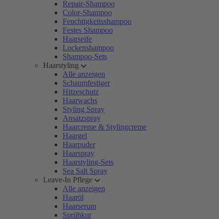
Repair-Shampoo
Color-Shampoo
Feuchtigkeitsshampoo
Festes Shampoo
Haarseife
Lockenshampoo
Shampoo-Sets
Haarstyling
Alle anzeigen
Schaumfestiger
Hitzeschutz
Haarwachs
Styling Spray
Ansatzspray
Haarcreme & Stylingcreme
Haargel
Haarpuder
Haarspray
Haarstyling-Sets
Sea Salt Spray
Leave-In Pflege
Alle anzeigen
Haaröl
Haarserum
Sprühkur