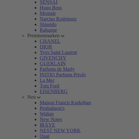
SENSAI
Hugo Boss
Montale
Narciso Rodriguez
Shiseido
Rabanne
Premiummarken
CHANEL
DIOR
Yves Saint Laurent
GIVENCHY
GUERLAIN
Parfums de Marly
INITIO Parfums Privés
La Mer
Tom Ford
EISENBERG
Neu
Maison Francis Kurkdjian
Penhaligon's
Widian
New Notes
IRÄYE
NEST NEW YORK
Ouai