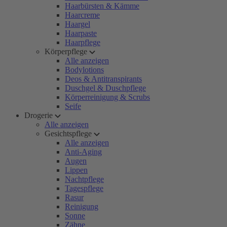
Haarbürsten & Kämme
Haarcreme
Haargel
Haarpaste
Haarpflege
Körperpflege
Alle anzeigen
Bodylotions
Deos & Antitranspirants
Duschgel & Duschpflege
Körperreinigung & Scrubs
Seife
Drogerie
Alle anzeigen
Gesichtspflege
Alle anzeigen
Anti-Aging
Augen
Lippen
Nachtpflege
Tagespflege
Rasur
Reinigung
Sonne
Zähne