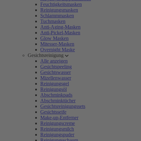
Feuchtigkeitsmasken
Reinigungsmasken
Schlammmasken
Tuchmasken
Anti-Aging-Masken
Anti-Pickel-Masken
Glow Masken
Mitesser-Masken
Overnight Maske
Gesichtsreinigung
Alle anzeigen
Gesichtspeeling
Gesichtswasser
Mizellenwasser
Reinigungsgel
Reinigungsöl
Abschminkpads
Abschminktücher
Gesichtsreinigungssets
Gesichtsseife
Make-up-Entferner
Reinigungscreme
Reinigungsmilch
Reinigungspuder
Reinigungsschaum