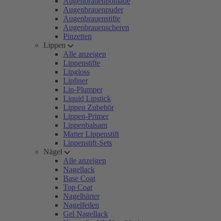
Augenbrauenpomade
Augenbrauenpuder
Augenbrauenstifte
Augenbrauenscheren
Pinzetten
Lippen
Alle anzeigen
Lippenstifte
Lipgloss
Lipliner
Lip-Plumper
Liquid Lipstick
Lippen Zubehör
Lippen-Primer
Lippenbalsam
Matter Lippenstift
Lippenstift-Sets
Nägel
Alle anzeigen
Nagellack
Base Coat
Top Coat
Nagelhärter
Nagelfeilen
Gel Nagellack