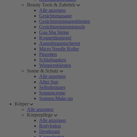
Beauty Tools & Zubehör
Alle anzeigen
Gesichtsmassage
Gesichtsreinigungsbürsten
Gesichtsreinigungstools
Gua Sha Steine
Kosmetikspiegel
Augenbrauenscheren
Micro Needle Roller
Pinzetten
Schlafmasken
Wimpernbürsten
Sonne & Schutz
Alle anzeigen
After Sun
Selbstbräuner
Sonnencreme
Sonnen-Make-up
Körper
Alle anzeigen
Körperpflege
Alle anzeigen
Bodylotion
Deodorant
Körperbutter