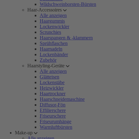
Wildschweinborsten-Bürsten
Haar-Accessoires
Alle anzeigen
Haargummis
Lockenwickler
Scrunchies
Haarspangen & -klammern
Sprühflaschen
Haarnadeln
Lockenbänder
Zubehör
Haarstyling-Geräte
Alle anzeigen
Glätteisen
Lockenstäbe
Heizwickler
Haartrockner
Haarschneidemaschine
Diffusor-Fön
Effilierschere
Friseurschere
Friseurumhänge
Warmluftbürsten
Make-up
Alle anzeigen