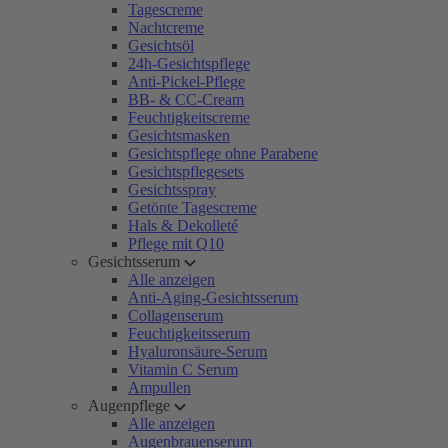
Tagescreme
Nachtcreme
Gesichtsöl
24h-Gesichtspflege
Anti-Pickel-Pflege
BB- & CC-Cream
Feuchtigkeitscreme
Gesichtsmasken
Gesichtspflege ohne Parabene
Gesichtspflegesets
Gesichtsspray
Getönte Tagescreme
Hals & Dekolleté
Pflege mit Q10
Gesichtsserum
Alle anzeigen
Anti-Aging-Gesichtsserum
Collagenserum
Feuchtigkeitsserum
Hyaluronsäure-Serum
Vitamin C Serum
Ampullen
Augenpflege
Alle anzeigen
Augenbrauenserum