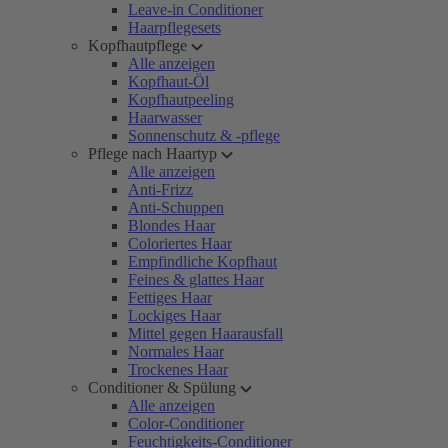
Leave-in Conditioner
Haarpflegesets
Kopfhautpflege
Alle anzeigen
Kopfhaut-Öl
Kopfhautpeeling
Haarwasser
Sonnenschutz & -pflege
Pflege nach Haartyp
Alle anzeigen
Anti-Frizz
Anti-Schuppen
Blondes Haar
Coloriertes Haar
Empfindliche Kopfhaut
Feines & glattes Haar
Fettiges Haar
Lockiges Haar
Mittel gegen Haarausfall
Normales Haar
Trockenes Haar
Conditioner & Spülung
Alle anzeigen
Color-Conditioner
Feuchtigkeits-Conditioner