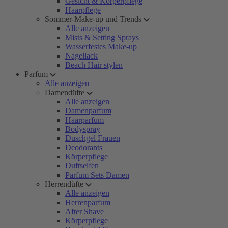
Gesicht & Körperpflege
Haarpflege
Sommer-Make-up und Trends
Alle anzeigen
Mists & Setting Sprays
Wasserfestes Make-up
Nagellack
Beach Hair stylen
Parfum
Alle anzeigen
Damendüfte
Alle anzeigen
Damenparfum
Haarparfum
Bodyspray
Duschgel Frauen
Deodorants
Körperpflege
Duftseifen
Parfum Sets Damen
Herrendüfte
Alle anzeigen
Herrenparfum
After Shave
Körperpflege