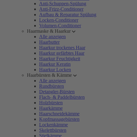
Anti-Schuppen-Spülung
Anti-Frizz-Conditioner
Aufbau & Reparatur Spülung
Locken-Conditioner
Volumen-Conditioner
Haarmaske & Haarkur
Alle anzeigen
Haarbutter
Haarkur trockenes Haar
Haarkur gefärbtes Haar
Haarkur Feuchtigkeit
Haarkur Keratin
Haarkur Locken
Haarbürsten & Kämme
Alle anzeigen
Rundbürsten
Detangler-Bürsten
Flach- & Paddelbürsten
Holzbürsten
Haarkämme
Haarschneidekämme
Kopfmassagebürsten
Lockenkämme
Skelettbürsten
Stielkämme