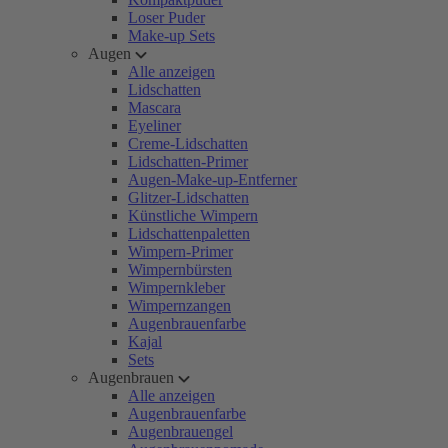
Loser Puder
Make-up Sets
Augen
Alle anzeigen
Lidschatten
Mascara
Eyeliner
Creme-Lidschatten
Lidschatten-Primer
Augen-Make-up-Entferner
Glitzer-Lidschatten
Künstliche Wimpern
Lidschattenpaletten
Wimpern-Primer
Wimpernbürsten
Wimpernkleber
Wimpernzangen
Augenbrauenfarbe
Kajal
Sets
Augenbrauen
Alle anzeigen
Augenbrauenfarbe
Augenbrauengel