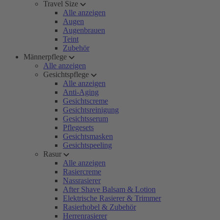
Travel Size
Alle anzeigen
Augen
Augenbrauen
Teint
Zubehör
Männerpflege
Alle anzeigen
Gesichtspflege
Alle anzeigen
Anti-Aging
Gesichtscreme
Gesichtsreinigung
Gesichtsserum
Pflegesets
Gesichtsmasken
Gesichtspeeling
Rasur
Alle anzeigen
Rasiercreme
Nassrasierer
After Shave Balsam & Lotion
Elektrische Rasierer & Trimmer
Rasierhobel & Zubehör
Herrenrasierer