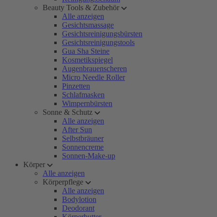
Beauty Tools & Zubehör
Alle anzeigen
Gesichtsmassage
Gesichtsreinigungsbürsten
Gesichtsreinigungstools
Gua Sha Steine
Kosmetikspiegel
Augenbrauenscheren
Micro Needle Roller
Pinzetten
Schlafmasken
Wimpernbürsten
Sonne & Schutz
Alle anzeigen
After Sun
Selbstbräuner
Sonnencreme
Sonnen-Make-up
Körper
Alle anzeigen
Körperpflege
Alle anzeigen
Bodylotion
Deodorant
Körperbutter