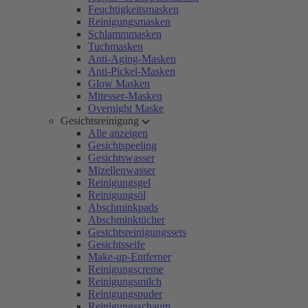
Feuchtigkeitsmasken
Reinigungsmasken
Schlammmasken
Tuchmasken
Anti-Aging-Masken
Anti-Pickel-Masken
Glow Masken
Mitesser-Masken
Overnight Maske
Gesichtsreinigung
Alle anzeigen
Gesichtspeeling
Gesichtswasser
Mizellenwasser
Reinigungsgel
Reinigungsöl
Abschminkpads
Abschminktücher
Gesichtsreinigungssets
Gesichtsseife
Make-up-Entferner
Reinigungscreme
Reinigungsmilch
Reinigungspuder
Reinigungsschaum