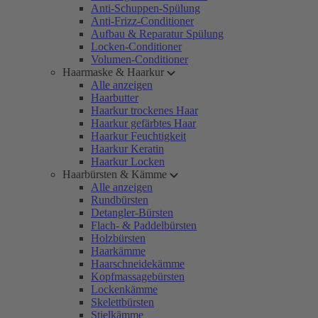
Anti-Schuppen-Spülung
Anti-Frizz-Conditioner
Aufbau & Reparatur Spülung
Locken-Conditioner
Volumen-Conditioner
Haarmaske & Haarkur
Alle anzeigen
Haarbutter
Haarkur trockenes Haar
Haarkur gefärbtes Haar
Haarkur Feuchtigkeit
Haarkur Keratin
Haarkur Locken
Haarbürsten & Kämme
Alle anzeigen
Rundbürsten
Detangler-Bürsten
Flach- & Paddelbürsten
Holzbürsten
Haarkämme
Haarschneidekämme
Kopfmassagebürsten
Lockenkämme
Skelettbürsten
Stielkämme