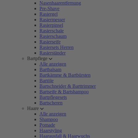
Nasenhaarentfernung
Pre-Shave
Rasiergel
Rasiermesser
Rasierpinsel
Rasierschale
Rasierschaum
Rasierseife
Rasiersets Herren
Rasierständer
Bartpflege
Alle anzeigen
Bartbalsam
Bartkämme & Bartbürsten
Bartöle
Bartschneider & Barttrimmer
Bartseife & Bartshampoo
Bartpflegesets
Bartscheren
Haare
Alle anzeigen
Shampoo
Pomade
Haarstyling
Haarausfall & Haarwuchs