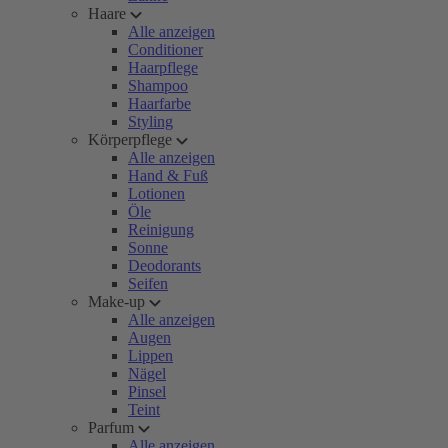
Haare
Alle anzeigen
Conditioner
Haarpflege
Shampoo
Haarfarbe
Styling
Körperpflege
Alle anzeigen
Hand & Fuß
Lotionen
Öle
Reinigung
Sonne
Deodorants
Seifen
Make-up
Alle anzeigen
Augen
Lippen
Nägel
Pinsel
Teint
Parfum
Alle anzeigen