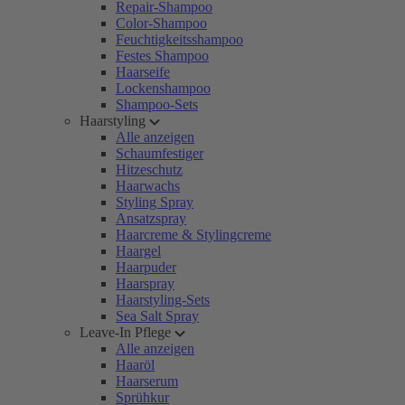
Repair-Shampoo
Color-Shampoo
Feuchtigkeitsshampoo
Festes Shampoo
Haarseife
Lockenshampoo
Shampoo-Sets
Haarstyling
Alle anzeigen
Schaumfestiger
Hitzeschutz
Haarwachs
Styling Spray
Ansatzspray
Haarcreme & Stylingcreme
Haargel
Haarpuder
Haarspray
Haarstyling-Sets
Sea Salt Spray
Leave-In Pflege
Alle anzeigen
Haaröl
Haarserum
Sprühkur