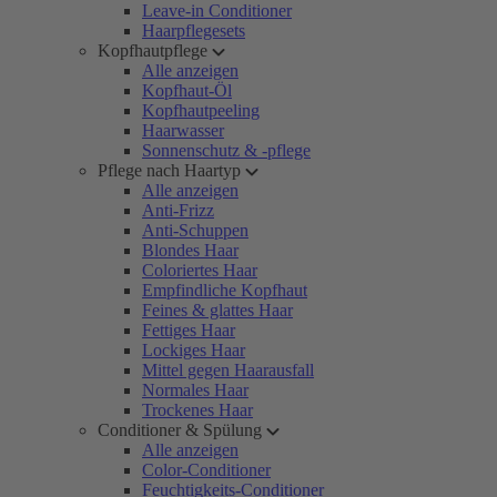
Leave-in Conditioner
Haarpflegesets
Kopfhautpflege
Alle anzeigen
Kopfhaut-Öl
Kopfhautpeeling
Haarwasser
Sonnenschutz & -pflege
Pflege nach Haartyp
Alle anzeigen
Anti-Frizz
Anti-Schuppen
Blondes Haar
Coloriertes Haar
Empfindliche Kopfhaut
Feines & glattes Haar
Fettiges Haar
Lockiges Haar
Mittel gegen Haarausfall
Normales Haar
Trockenes Haar
Conditioner & Spülung
Alle anzeigen
Color-Conditioner
Feuchtigkeits-Conditioner