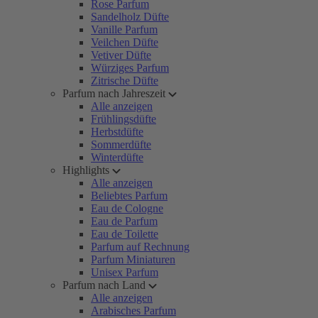
Rose Parfum
Sandelholz Düfte
Vanille Parfum
Veilchen Düfte
Vetiver Düfte
Würziges Parfum
Zitrische Düfte
Parfum nach Jahreszeit
Alle anzeigen
Frühlingsdüfte
Herbstdüfte
Sommerdüfte
Winterdüfte
Highlights
Alle anzeigen
Beliebtes Parfum
Eau de Cologne
Eau de Parfum
Eau de Toilette
Parfum auf Rechnung
Parfum Miniaturen
Unisex Parfum
Parfum nach Land
Alle anzeigen
Arabisches Parfum