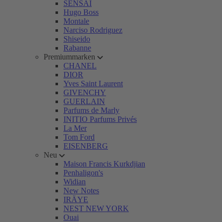
SENSAI
Hugo Boss
Montale
Narciso Rodriguez
Shiseido
Rabanne
Premiummarken
CHANEL
DIOR
Yves Saint Laurent
GIVENCHY
GUERLAIN
Parfums de Marly
INITIO Parfums Privés
La Mer
Tom Ford
EISENBERG
Neu
Maison Francis Kurkdjian
Penhaligon's
Widian
New Notes
IRÄYE
NEST NEW YORK
Ouai