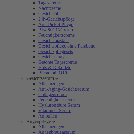
Tagescreme
Nachtcreme
Gesichtsöl
24h-Gesichtspflege
Anti-Pickel-Pflege
BB- & CC-Cream
Feuchtigkeitscreme
Gesichtsmasken
Gesichtspflege ohne Parabene
Gesichtspflegesets
Gesichtsspray
Getönte Tagescreme
Hals & Dekolleté
Pflege mit Q10
Gesichtsserum
Alle anzeigen
Anti-Aging-Gesichtsserum
Collagenserum
Feuchtigkeitsserum
Hyaluronsäure-Serum
Vitamin C Serum
Ampullen
Augenpflege
Alle anzeigen
Augenbrauenserum