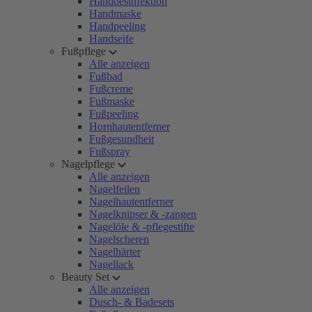
Handdesinfektion
Handmaske
Handpeeling
Handseife
Fußpflege
Alle anzeigen
Fußbad
Fußcreme
Fußmaske
Fußpeeling
Hornhautentferner
Fußgesundheit
Fußspray
Nagelpflege
Alle anzeigen
Nagelfeilen
Nagelhautentferner
Nagelknipser & -zangen
Nagelöle & -pflegestifte
Nagelscheren
Nagelhärter
Nagellack
Beauty Set
Alle anzeigen
Dusch- & Badesets