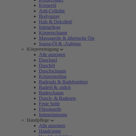
Körperöl
Anti-Cellulite
Bodyspray
Hals & Dekolleté
Intimpflege
Körperschaum
Massageöle & ätherische Öle
Sauna-Öl & -Aufguss
Körperreinigung
Alle anzeigen
Duschgel
Duschöl
Duschschaum
Körperpeeling
Badesalz & Badebomben
Badeöl & -milch
Badeschaum
Dusch- & Badesets
Feste Seife
Flüssigseife
Intimreinigung
Handpflege
Alle anzeigen
Handcreme