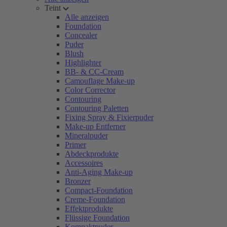
Teint
Alle anzeigen
Foundation
Concealer
Puder
Blush
Highlighter
BB- & CC-Cream
Camouflage Make-up
Color Corrector
Contouring
Contouring Paletten
Fixing Spray & Fixierpuder
Make-up Entferner
Mineralpuder
Primer
Abdeckprodukte
Accessoires
Anti-Aging Make-up
Bronzer
Compact-Foundation
Creme-Foundation
Effektprodukte
Flüssige Foundation
Kompaktpuder