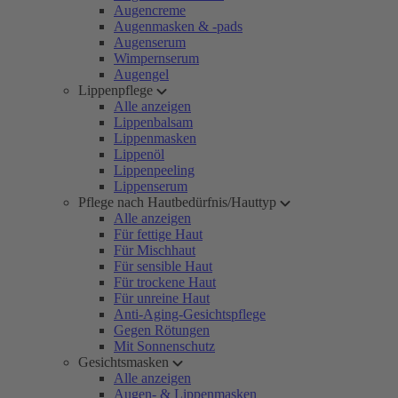
Augencreme
Augenmasken & -pads
Augenserum
Wimpernserum
Augengel
Lippenpflege
Alle anzeigen
Lippenbalsam
Lippenmasken
Lippenöl
Lippenpeeling
Lippenserum
Pflege nach Hautbedürfnis/Hauttyp
Alle anzeigen
Für fettige Haut
Für Mischhaut
Für sensible Haut
Für trockene Haut
Für unreine Haut
Anti-Aging-Gesichtspflege
Gegen Rötungen
Mit Sonnenschutz
Gesichtsmasken
Alle anzeigen
Augen- & Lippenmasken