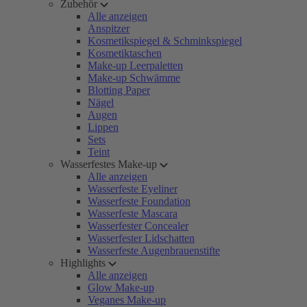
Zubehör
Alle anzeigen
Anspitzer
Kosmetikspiegel & Schminkspiegel
Kosmetiktaschen
Make-up Leerpaletten
Make-up Schwämme
Blotting Paper
Nägel
Augen
Lippen
Sets
Teint
Wasserfestes Make-up
Alle anzeigen
Wasserfeste Eyeliner
Wasserfeste Foundation
Wasserfeste Mascara
Wasserfester Concealer
Wasserfester Lidschatten
Wasserfeste Augenbrauenstifte
Highlights
Alle anzeigen
Glow Make-up
Veganes Make-up