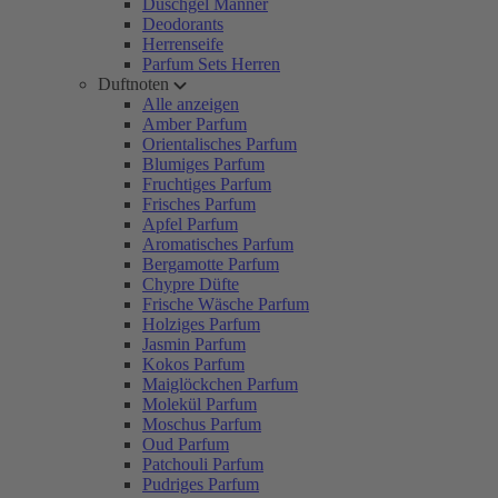
Duschgel Männer
Deodorants
Herrenseife
Parfum Sets Herren
Duftnoten
Alle anzeigen
Amber Parfum
Orientalisches Parfum
Blumiges Parfum
Fruchtiges Parfum
Frisches Parfum
Apfel Parfum
Aromatisches Parfum
Bergamotte Parfum
Chypre Düfte
Frische Wäsche Parfum
Holziges Parfum
Jasmin Parfum
Kokos Parfum
Maiglöckchen Parfum
Molekül Parfum
Moschus Parfum
Oud Parfum
Patchouli Parfum
Pudriges Parfum