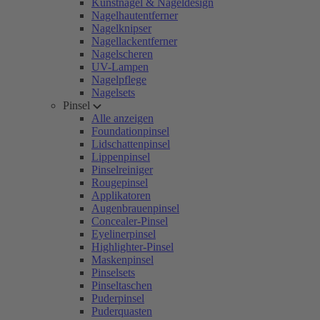
Kunstnägel & Nageldesign
Nagelhautentferner
Nagelknipser
Nagellackentferner
Nagelscheren
UV-Lampen
Nagelpflege
Nagelsets
Pinsel
Alle anzeigen
Foundationpinsel
Lidschattenpinsel
Lippenpinsel
Pinselreiniger
Rougepinsel
Applikatoren
Augenbrauenpinsel
Concealer-Pinsel
Eyelinerpinsel
Highlighter-Pinsel
Maskenpinsel
Pinselsets
Pinseltaschen
Puderpinsel
Puderquasten