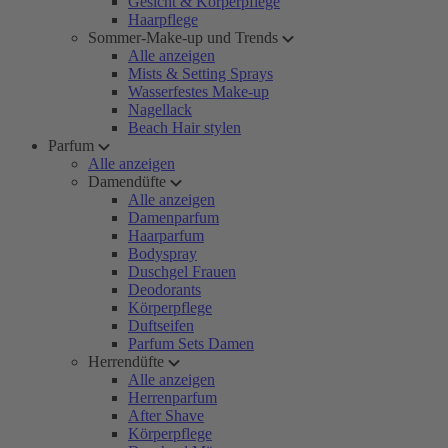
Gesicht & Körperpflege
Haarpflege
Sommer-Make-up und Trends
Alle anzeigen
Mists & Setting Sprays
Wasserfestes Make-up
Nagellack
Beach Hair stylen
Parfum
Alle anzeigen
Damendüfte
Alle anzeigen
Damenparfum
Haarparfum
Bodyspray
Duschgel Frauen
Deodorants
Körperpflege
Duftseifen
Parfum Sets Damen
Herrendüfte
Alle anzeigen
Herrenparfum
After Shave
Körperpflege