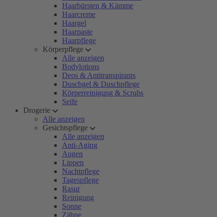
Haarbürsten & Kämme
Haarcreme
Haargel
Haarpaste
Haarpflege
Körperpflege
Alle anzeigen
Bodylotions
Deos & Antitranspirants
Duschgel & Duschpflege
Körperreinigung & Scrubs
Seife
Drogerie
Alle anzeigen
Gesichtspflege
Alle anzeigen
Anti-Aging
Augen
Lippen
Nachtpflege
Tagespflege
Rasur
Reinigung
Sonne
Zähne