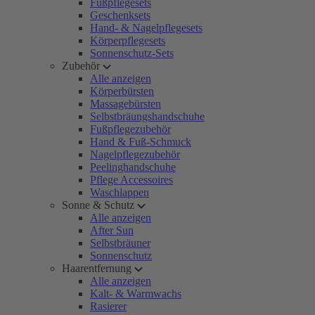
Fußpflegesets
Geschenksets
Hand- & Nagelpflegesets
Körperpflegesets
Sonnenschutz-Sets
Zubehör
Alle anzeigen
Körperbürsten
Massagebürsten
Selbstbräungshandschuhe
Fußpflegezubehör
Hand & Fuß-Schmuck
Nagelpflegezubehör
Peelinghandschuhe
Pflege Accessoires
Waschlappen
Sonne & Schutz
Alle anzeigen
After Sun
Selbstbräuner
Sonnenschutz
Haarentfernung
Alle anzeigen
Kalt- & Warmwachs
Rasierer