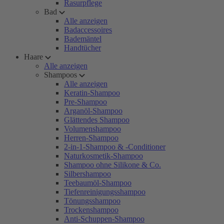
Rasurpflege
Bad
Alle anzeigen
Badaccessoires
Bademäntel
Handtücher
Haare
Alle anzeigen
Shampoos
Alle anzeigen
Keratin-Shampoo
Pre-Shampoo
Arganöl-Shampoo
Glättendes Shampoo
Volumenshampoo
Herren-Shampoo
2-in-1-Shampoo & -Conditioner
Naturkosmetik-Shampoo
Shampoo ohne Silikone & Co.
Silbershampoo
Teebaumöl-Shampoo
Tiefenreinigungsshampoo
Tönungsshampoo
Trockenshampoo
Anti-Schuppen-Shampoo