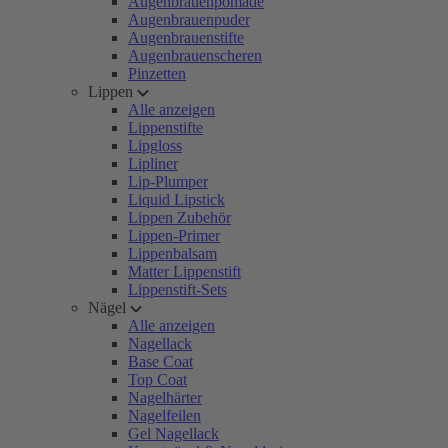
Augenbrauenpomade
Augenbrauenpuder
Augenbrauenstifte
Augenbrauenscheren
Pinzetten
Lippen
Alle anzeigen
Lippenstifte
Lipgloss
Lipliner
Lip-Plumper
Liquid Lipstick
Lippen Zubehör
Lippen-Primer
Lippenbalsam
Matter Lippenstift
Lippenstift-Sets
Nägel
Alle anzeigen
Nagellack
Base Coat
Top Coat
Nagelhärter
Nagelfeilen
Gel Nagellack