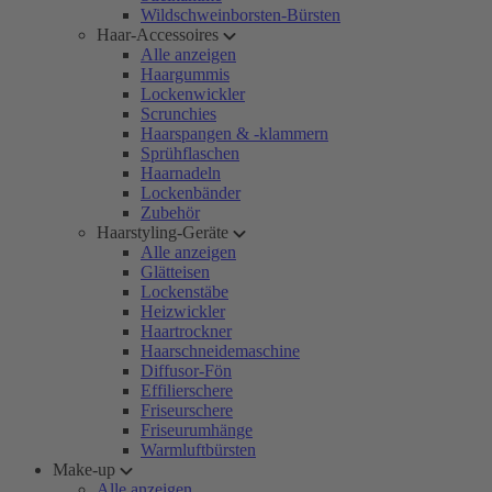
Wildschweinborsten-Bürsten
Haar-Accessoires
Alle anzeigen
Haargummis
Lockenwickler
Scrunchies
Haarspangen & -klammern
Sprühflaschen
Haarnadeln
Lockenbänder
Zubehör
Haarstyling-Geräte
Alle anzeigen
Glätteisen
Lockenstäbe
Heizwickler
Haartrockner
Haarschneidemaschine
Diffusor-Fön
Effilierschere
Friseurschere
Friseurumhänge
Warmluftbürsten
Make-up
Alle anzeigen