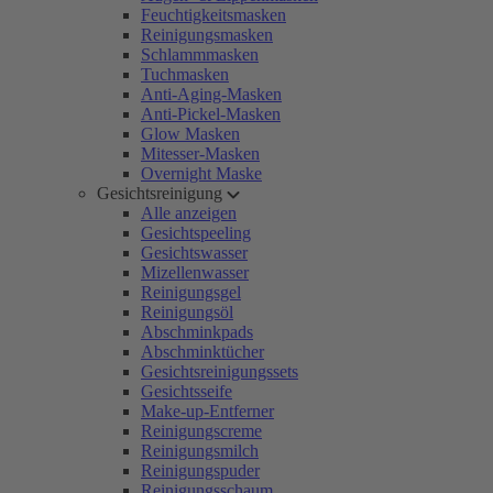
Feuchtigkeitsmasken
Reinigungsmasken
Schlammmasken
Tuchmasken
Anti-Aging-Masken
Anti-Pickel-Masken
Glow Masken
Mitesser-Masken
Overnight Maske
Gesichtsreinigung
Alle anzeigen
Gesichtspeeling
Gesichtswasser
Mizellenwasser
Reinigungsgel
Reinigungsöl
Abschminkpads
Abschminktücher
Gesichtsreinigungssets
Gesichtsseife
Make-up-Entferner
Reinigungscreme
Reinigungsmilch
Reinigungspuder
Reinigungsschaum