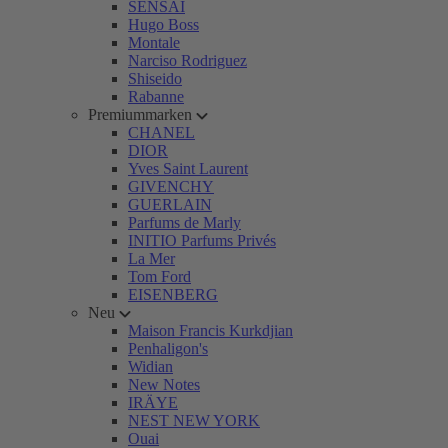
SENSAI
Hugo Boss
Montale
Narciso Rodriguez
Shiseido
Rabanne
Premiummarken
CHANEL
DIOR
Yves Saint Laurent
GIVENCHY
GUERLAIN
Parfums de Marly
INITIO Parfums Privés
La Mer
Tom Ford
EISENBERG
Neu
Maison Francis Kurkdjian
Penhaligon's
Widian
New Notes
IRÄYE
NEST NEW YORK
Ouai