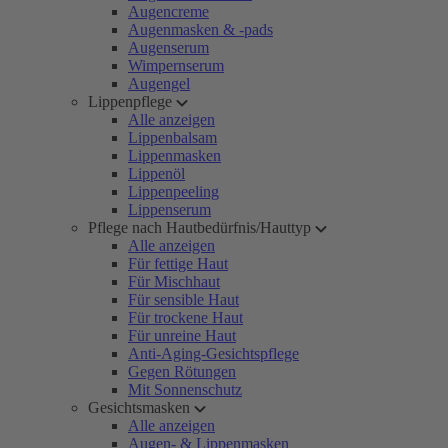
Augencreme
Augenmasken & -pads
Augenserum
Wimpernserum
Augengel
Lippenpflege
Alle anzeigen
Lippenbalsam
Lippenmasken
Lippenöl
Lippenpeeling
Lippenserum
Pflege nach Hautbedürfnis/Hauttyp
Alle anzeigen
Für fettige Haut
Für Mischhaut
Für sensible Haut
Für trockene Haut
Für unreine Haut
Anti-Aging-Gesichtspflege
Gegen Rötungen
Mit Sonnenschutz
Gesichtsmasken
Alle anzeigen
Augen- & Lippenmasken