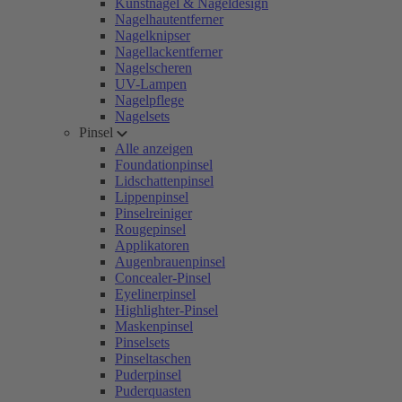
Kunstnägel & Nageldesign
Nagelhautentferner
Nagelknipser
Nagellackentferner
Nagelscheren
UV-Lampen
Nagelpflege
Nagelsets
Pinsel
Alle anzeigen
Foundationpinsel
Lidschattenpinsel
Lippenpinsel
Pinselreiniger
Rougepinsel
Applikatoren
Augenbrauenpinsel
Concealer-Pinsel
Eyelinerpinsel
Highlighter-Pinsel
Maskenpinsel
Pinselsets
Pinseltaschen
Puderpinsel
Puderquasten