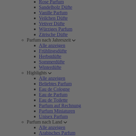
Rose Parfum
Sandelholz Düfte
Vanille Parfum
Veilchen Düfte
Vetiver Düfte
Würziges Parfum
Zitrische Düfte
Parfum nach Jahreszeit
Alle anzeigen
Frühlingsdüfte
Herbstdüfte
Sommerdüfte
Winterdüfte
Highlights
Alle anzeigen
Beliebtes Parfum
Eau de Cologne
Eau de Parfum
Eau de Toilette
Parfum auf Rechnung
Parfum Miniaturen
Unisex Parfum
Parfum nach Land
Alle anzeigen
Arabisches Parfum