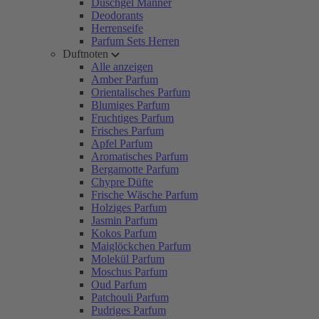
Duschgel Männer
Deodorants
Herrenseife
Parfum Sets Herren
Duftnoten
Alle anzeigen
Amber Parfum
Orientalisches Parfum
Blumiges Parfum
Fruchtiges Parfum
Frisches Parfum
Apfel Parfum
Aromatisches Parfum
Bergamotte Parfum
Chypre Düfte
Frische Wäsche Parfum
Holziges Parfum
Jasmin Parfum
Kokos Parfum
Maiglöckchen Parfum
Molekül Parfum
Moschus Parfum
Oud Parfum
Patchouli Parfum
Pudriges Parfum