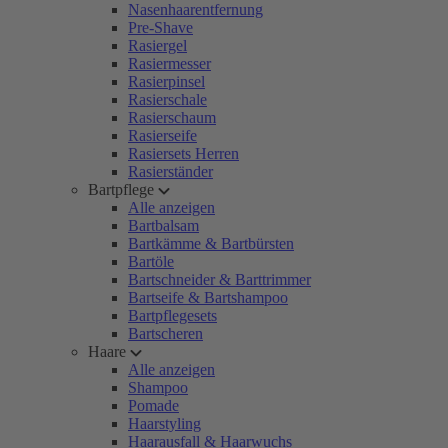
Nasenhaarentfernung
Pre-Shave
Rasiergel
Rasiermesser
Rasierpinsel
Rasierschale
Rasierschaum
Rasierseife
Rasiersets Herren
Rasierständer
Bartpflege
Alle anzeigen
Bartbalsam
Bartkämme & Bartbürsten
Bartöle
Bartschneider & Barttrimmer
Bartseife & Bartshampoo
Bartpflegesets
Bartscheren
Haare
Alle anzeigen
Shampoo
Pomade
Haarstyling
Haarausfall & Haarwuchs