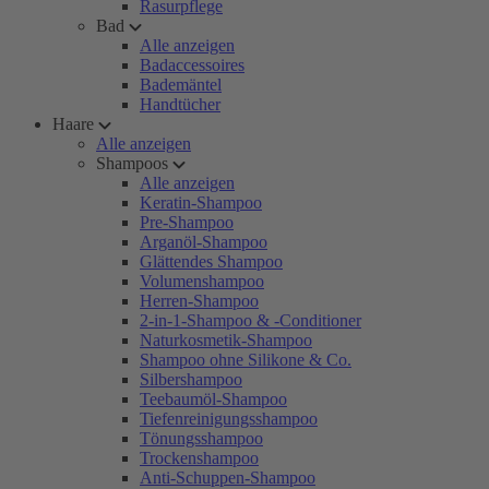
Rasurpflege
Bad
Alle anzeigen
Badaccessoires
Bademäntel
Handtücher
Haare
Alle anzeigen
Shampoos
Alle anzeigen
Keratin-Shampoo
Pre-Shampoo
Arganöl-Shampoo
Glättendes Shampoo
Volumenshampoo
Herren-Shampoo
2-in-1-Shampoo & -Conditioner
Naturkosmetik-Shampoo
Shampoo ohne Silikone & Co.
Silbershampoo
Teebaumöl-Shampoo
Tiefenreinigungsshampoo
Tönungsshampoo
Trockenshampoo
Anti-Schuppen-Shampoo