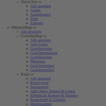
Travel Size
Alle anzeigen
Augen
Augenbrauen
Teint
Zubehör
Männerpflege
Alle anzeigen
Gesichtspflege
Alle anzeigen
Anti-Aging
Gesichtscreme
Gesichtsreinigung
Gesichtsserum
Pflegesets
Gesichtsmasken
Gesichtspeeling
Rasur
Alle anzeigen
Rasiercreme
Nassrasierer
After Shave Balsam & Lotion
Elektrische Rasierer & Trimmer
Rasierhobel & Zubehör
Herrenrasierer