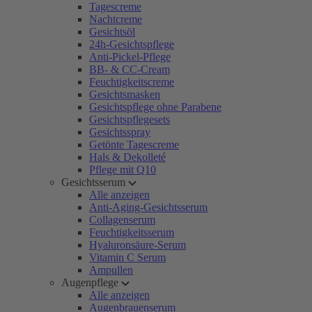
Tagescreme
Nachtcreme
Gesichtsöl
24h-Gesichtspflege
Anti-Pickel-Pflege
BB- & CC-Cream
Feuchtigkeitscreme
Gesichtsmasken
Gesichtspflege ohne Parabene
Gesichtspflegesets
Gesichtsspray
Getönte Tagescreme
Hals & Dekolleté
Pflege mit Q10
Gesichtsserum
Alle anzeigen
Anti-Aging-Gesichtsserum
Collagenserum
Feuchtigkeitsserum
Hyaluronsäure-Serum
Vitamin C Serum
Ampullen
Augenpflege
Alle anzeigen
Augenbrauenserum