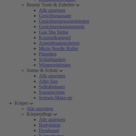
Beauty Tools & Zubehör
Alle anzeigen
Gesichtsmassage
Gesichtsreinigungsbürsten
Gesichtsreinigungstools
Gua Sha Steine
Kosmetikspiegel
Augenbrauenscheren
Micro Needle Roller
Pinzetten
Schlafmasken
Wimpernbürsten
Sonne & Schutz
Alle anzeigen
After Sun
Selbstbräuner
Sonnencreme
Sonnen-Make-up
Körper
Alle anzeigen
Körperpflege
Alle anzeigen
Bodylotion
Deodorant
Körperbutter