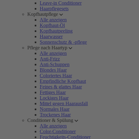
Leave-in Conditioner
Haarpflegesets
Kopfhautpflege
Alle anzeigen
Kopfhaut-Öl
Kopfhautpeeling
Haarwasser
Sonnenschutz & -pflege
Pflege nach Haartyp
Alle anzeigen
Anti-Frizz
Anti-Schuppen
Blondes Haar
Coloriertes Haar
Empfindliche Kopfhaut
Feines & glattes Haar
Fettiges Haar
Lockiges Haar
Mittel gegen Haarausfall
Normales Haar
Trockenes Haar
Conditioner & Spülung
Alle anzeigen
Color-Conditioner
Feuchtigkeits-Conditioner