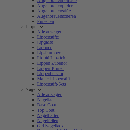
Augenbrauenpomade
Augenbrauenpuder
Augenbrauenstifte
Augenbrauenscheren
Pinzetten
Lippen
Alle anzeigen
Lippenstifte
Lipgloss
Lipliner
Lip-Plumper
Liquid Lipstick
Lippen Zubehör
Lippen-Primer
Lippenbalsam
Matter Lippenstift
Lippenstift-Sets
Nägel
Alle anzeigen
Nagellack
Base Coat
Top Coat
Nagelhärter
Nagelfeilen
Gel Nagellack