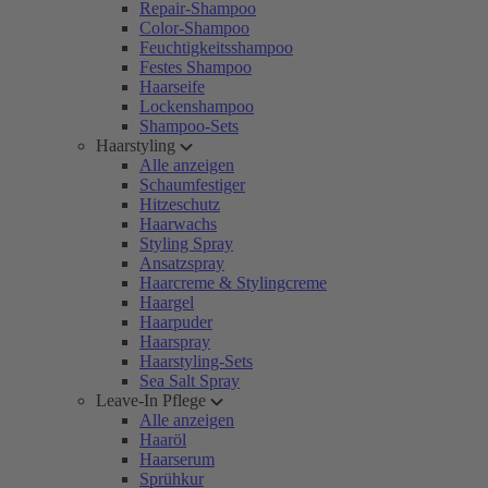
Repair-Shampoo
Color-Shampoo
Feuchtigkeitsshampoo
Festes Shampoo
Haarseife
Lockenshampoo
Shampoo-Sets
Haarstyling
Alle anzeigen
Schaumfestiger
Hitzeschutz
Haarwachs
Styling Spray
Ansatzspray
Haarcreme & Stylingcreme
Haargel
Haarpuder
Haarspray
Haarstyling-Sets
Sea Salt Spray
Leave-In Pflege
Alle anzeigen
Haaröl
Haarserum
Sprühkur