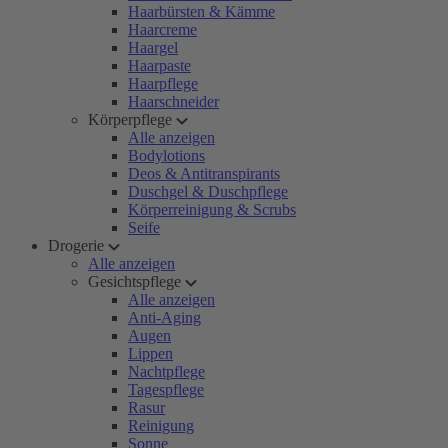
Haarbürsten & Kämme
Haarcreme
Haargel
Haarpaste
Haarpflege
Haarschneider
Körperpflege
Alle anzeigen
Bodylotions
Deos & Antitranspirants
Duschgel & Duschpflege
Körperreinigung & Scrubs
Seife
Drogerie
Alle anzeigen
Gesichtspflege
Alle anzeigen
Anti-Aging
Augen
Lippen
Nachtpflege
Tagespflege
Rasur
Reinigung
Sonne