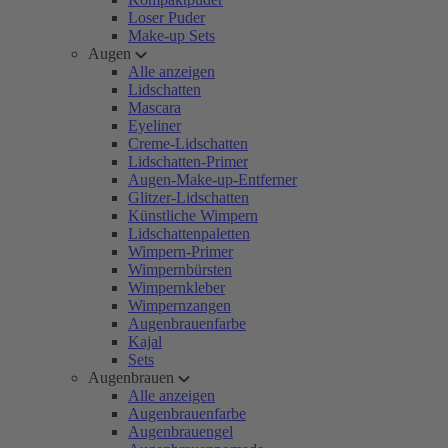
Loser Puder
Make-up Sets
Augen
Alle anzeigen
Lidschatten
Mascara
Eyeliner
Creme-Lidschatten
Lidschatten-Primer
Augen-Make-up-Entferner
Glitzer-Lidschatten
Künstliche Wimpern
Lidschattenpaletten
Wimpern-Primer
Wimpernbürsten
Wimpernkleber
Wimpernzangen
Augenbrauenfarbe
Kajal
Sets
Augenbrauen
Alle anzeigen
Augenbrauenfarbe
Augenbrauengel