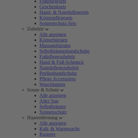
Fußpflegesets
Geschenksets
Hand- & Nagelpflegesets
Körperpflegesets
Sonnenschutz-Sets
Zubehör
Alle anzeigen
Körperbürsten
Massagebürsten
Selbstbräungshandschuhe
Fußpflegezubehör
Hand & Fuß-Schmuck
Nagelpflegezubehör
Peelinghandschuhe
Pflege Accessoires
Waschlappen
Sonne & Schutz
Alle anzeigen
After Sun
Selbstbräuner
Sonnenschutz
Haarentfernung
Alle anzeigen
Kalt- & Warmwachs
Rasierer