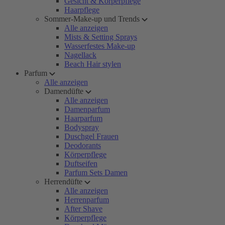
Gesicht & Körperpflege
Haarpflege
Sommer-Make-up und Trends
Alle anzeigen
Mists & Setting Sprays
Wasserfestes Make-up
Nagellack
Beach Hair stylen
Parfum
Alle anzeigen
Damendüfte
Alle anzeigen
Damenparfum
Haarparfum
Bodyspray
Duschgel Frauen
Deodorants
Körperpflege
Duftseifen
Parfum Sets Damen
Herrendüfte
Alle anzeigen
Herrenparfum
After Shave
Körperpflege