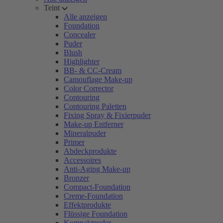
Teint
Alle anzeigen
Foundation
Concealer
Puder
Blush
Highlighter
BB- & CC-Cream
Camouflage Make-up
Color Corrector
Contouring
Contouring Paletten
Fixing Spray & Fixierpuder
Make-up Entferner
Mineralpuder
Primer
Abdeckprodukte
Accessoires
Anti-Aging Make-up
Bronzer
Compact-Foundation
Creme-Foundation
Effektprodukte
Flüssige Foundation
Kompaktpuder