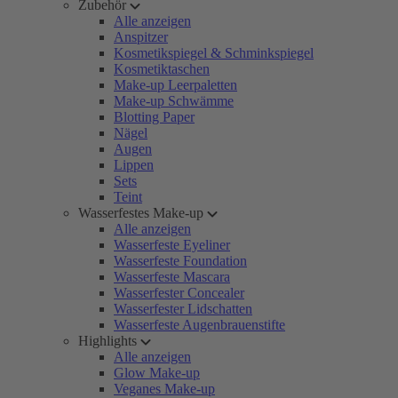
Zubehör
Alle anzeigen
Anspitzer
Kosmetikspiegel & Schminkspiegel
Kosmetiktaschen
Make-up Leerpaletten
Make-up Schwämme
Blotting Paper
Nägel
Augen
Lippen
Sets
Teint
Wasserfestes Make-up
Alle anzeigen
Wasserfeste Eyeliner
Wasserfeste Foundation
Wasserfeste Mascara
Wasserfester Concealer
Wasserfester Lidschatten
Wasserfeste Augenbrauenstifte
Highlights
Alle anzeigen
Glow Make-up
Veganes Make-up