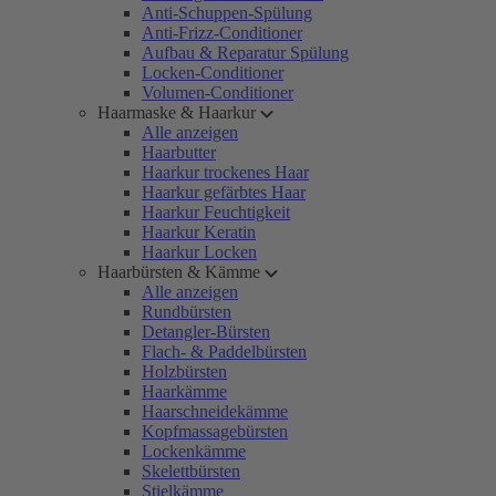
Anti-Schuppen-Spülung
Anti-Frizz-Conditioner
Aufbau & Reparatur Spülung
Locken-Conditioner
Volumen-Conditioner
Haarmaske & Haarkur
Alle anzeigen
Haarbutter
Haarkur trockenes Haar
Haarkur gefärbtes Haar
Haarkur Feuchtigkeit
Haarkur Keratin
Haarkur Locken
Haarbürsten & Kämme
Alle anzeigen
Rundbürsten
Detangler-Bürsten
Flach- & Paddelbürsten
Holzbürsten
Haarkämme
Haarschneidekämme
Kopfmassagebürsten
Lockenkämme
Skelettbürsten
Stielkämme