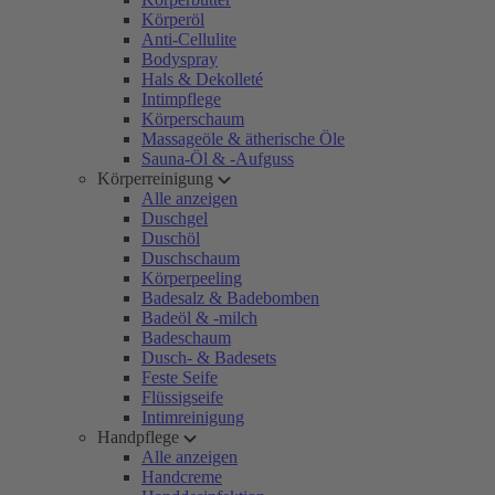
Körperöl
Anti-Cellulite
Bodyspray
Hals & Dekolleté
Intimpflege
Körperschaum
Massageöle & ätherische Öle
Sauna-Öl & -Aufguss
Körperreinigung
Alle anzeigen
Duschgel
Duschöl
Duschschaum
Körperpeeling
Badesalz & Badebomben
Badeöl & -milch
Badeschaum
Dusch- & Badesets
Feste Seife
Flüssigseife
Intimreinigung
Handpflege
Alle anzeigen
Handcreme