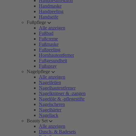
Handdesinfektion
Handmaske
Handpeeling
Handseife
Fußpflege
Alle anzeigen
Fußbad
Fußcreme
Fußmaske
Fußpeeling
Hornhautentferner
Fußgesundheit
Fußspray
Nagelpflege
Alle anzeigen
Nagelfeilen
Nagelhautentferner
Nagelknipser & -zangen
Nagelöle & -pflegestifte
Nagelscheren
Nagelhärter
Nagellack
Beauty Set
Alle anzeigen
Dusch- & Badesets