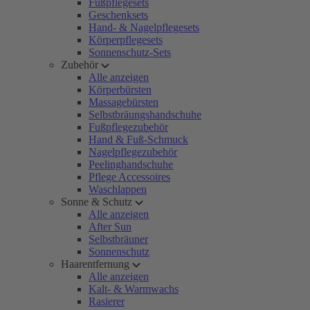
Fußpflegesets
Geschenksets
Hand- & Nagelpflegesets
Körperpflegesets
Sonnenschutz-Sets
Zubehör
Alle anzeigen
Körperbürsten
Massagebürsten
Selbstbräungshandschuhe
Fußpflegezubehör
Hand & Fuß-Schmuck
Nagelpflegezubehör
Peelinghandschuhe
Pflege Accessoires
Waschlappen
Sonne & Schutz
Alle anzeigen
After Sun
Selbstbräuner
Sonnenschutz
Haarentfernung
Alle anzeigen
Kalt- & Warmwachs
Rasierer