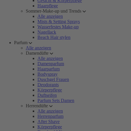
Gesicht & Körperpflege
Haarpflege
Sommer-Make-up und Trends
Alle anzeigen
Mists & Setting Sprays
Wasserfestes Make-up
Nagellack
Beach Hair stylen
Parfum
Alle anzeigen
Damendüfte
Alle anzeigen
Damenparfum
Haarparfum
Bodyspray
Duschgel Frauen
Deodorants
Körperpflege
Duftseifen
Parfum Sets Damen
Herrendüfte
Alle anzeigen
Herrenparfum
After Shave
Körperpflege