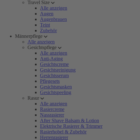
Travel Size
Alle anzeigen
Augen
Augenbrauen
Teint
Zubehör
Männerpflege
Alle anzeigen
Gesichtspflege
Alle anzeigen
Anti-Aging
Gesichtscreme
Gesichtsreinigung
Gesichtsserum
Pflegesets
Gesichtsmasken
Gesichtspeeling
Rasur
Alle anzeigen
Rasiercreme
Nassrasierer
After Shave Balsam & Lotion
Elektrische Rasierer & Trimmer
Rasierhobel & Zubehör
Herrenrasierer