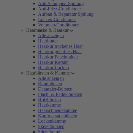
Anti-Schuppen-Spülung
Anti-Frizz-Conditioner
Aufbau & Reparatur Spülung
Locken-Conditioner
Volumen-Conditioner
Haarmaske & Haarkur
Alle anzeigen
Haarbutter
Haarkur trockenes Haar
Haarkur gefärbtes Haar
Haarkur Feuchtigkeit
Haarkur Keratin
Haarkur Locken
Haarbürsten & Kämme
Alle anzeigen
Rundbürsten
Detangler-Bürsten
Flach- & Paddelbürsten
Holzbürsten
Haarkämme
Haarschneidekämme
Kopfmassagebürsten
Lockenkämme
Skelettbürsten
Stielkämme