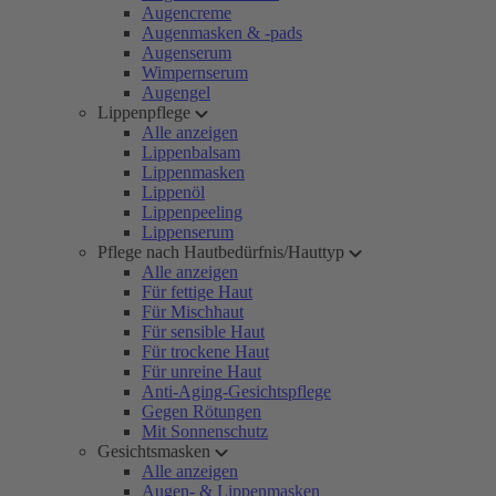
Augencreme
Augenmasken & -pads
Augenserum
Wimpernserum
Augengel
Lippenpflege
Alle anzeigen
Lippenbalsam
Lippenmasken
Lippenöl
Lippenpeeling
Lippenserum
Pflege nach Hautbedürfnis/Hauttyp
Alle anzeigen
Für fettige Haut
Für Mischhaut
Für sensible Haut
Für trockene Haut
Für unreine Haut
Anti-Aging-Gesichtspflege
Gegen Rötungen
Mit Sonnenschutz
Gesichtsmasken
Alle anzeigen
Augen- & Lippenmasken