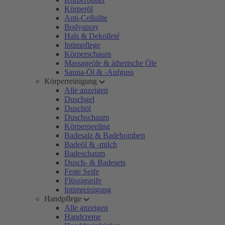
Körperöl
Anti-Cellulite
Bodyspray
Hals & Dekolleté
Intimpflege
Körperschaum
Massageöle & ätherische Öle
Sauna-Öl & -Aufguss
Körperreinigung
Alle anzeigen
Duschgel
Duschöl
Duschschaum
Körperpeeling
Badesalz & Badebomben
Badeöl & -milch
Badeschaum
Dusch- & Badesets
Feste Seife
Flüssigseife
Intimreinigung
Handpflege
Alle anzeigen
Handcreme