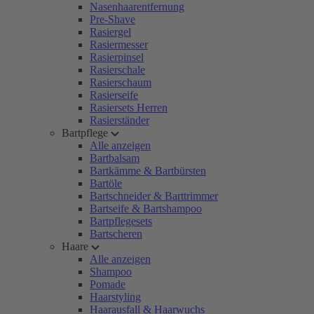
Nasenhaarentfernung
Pre-Shave
Rasiergel
Rasiermesser
Rasierpinsel
Rasierschale
Rasierschaum
Rasierseife
Rasiersets Herren
Rasierständer
Bartpflege
Alle anzeigen
Bartbalsam
Bartkämme & Bartbürsten
Bartöle
Bartschneider & Barttrimmer
Bartseife & Bartshampoo
Bartpflegesets
Bartscheren
Haare
Alle anzeigen
Shampoo
Pomade
Haarstyling
Haarausfall & Haarwuchs