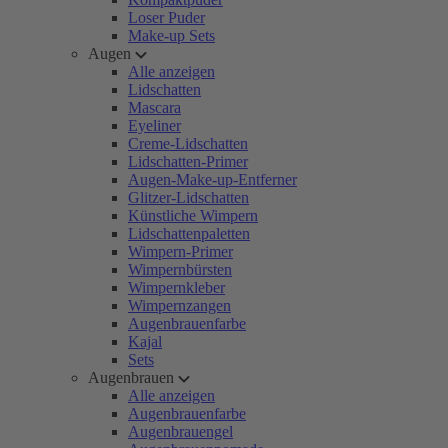
Loser Puder
Make-up Sets
Augen
Alle anzeigen
Lidschatten
Mascara
Eyeliner
Creme-Lidschatten
Lidschatten-Primer
Augen-Make-up-Entferner
Glitzer-Lidschatten
Künstliche Wimpern
Lidschattenpaletten
Wimpern-Primer
Wimpernbürsten
Wimpernkleber
Wimpernzangen
Augenbrauenfarbe
Kajal
Sets
Augenbrauen
Alle anzeigen
Augenbrauenfarbe
Augenbrauengel