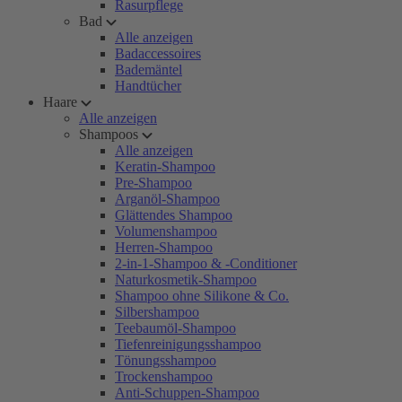
Rasurpflege
Bad
Alle anzeigen
Badaccessoires
Bademäntel
Handtücher
Haare
Alle anzeigen
Shampoos
Alle anzeigen
Keratin-Shampoo
Pre-Shampoo
Arganöl-Shampoo
Glättendes Shampoo
Volumenshampoo
Herren-Shampoo
2-in-1-Shampoo & -Conditioner
Naturkosmetik-Shampoo
Shampoo ohne Silikone & Co.
Silbershampoo
Teebaumöl-Shampoo
Tiefenreinigungsshampoo
Tönungsshampoo
Trockenshampoo
Anti-Schuppen-Shampoo