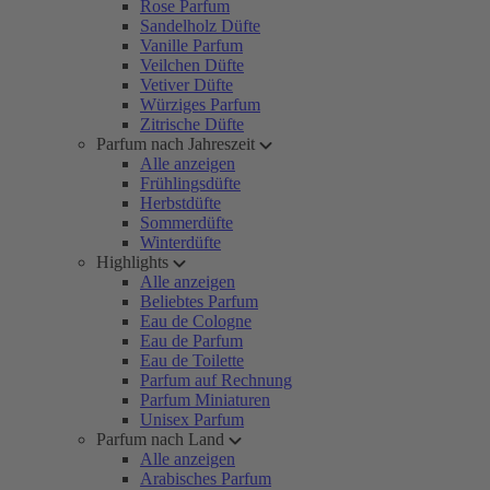
Rose Parfum
Sandelholz Düfte
Vanille Parfum
Veilchen Düfte
Vetiver Düfte
Würziges Parfum
Zitrische Düfte
Parfum nach Jahreszeit
Alle anzeigen
Frühlingsdüfte
Herbstdüfte
Sommerdüfte
Winterdüfte
Highlights
Alle anzeigen
Beliebtes Parfum
Eau de Cologne
Eau de Parfum
Eau de Toilette
Parfum auf Rechnung
Parfum Miniaturen
Unisex Parfum
Parfum nach Land
Alle anzeigen
Arabisches Parfum