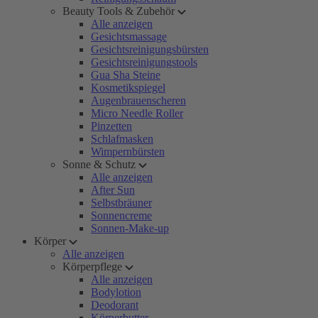
Beauty Tools & Zubehör
Alle anzeigen
Gesichtsmassage
Gesichtsreinigungsbürsten
Gesichtsreinigungstools
Gua Sha Steine
Kosmetikspiegel
Augenbrauenscheren
Micro Needle Roller
Pinzetten
Schlafmasken
Wimpernbürsten
Sonne & Schutz
Alle anzeigen
After Sun
Selbstbräuner
Sonnencreme
Sonnen-Make-up
Körper
Alle anzeigen
Körperpflege
Alle anzeigen
Bodylotion
Deodorant
Körperbutter