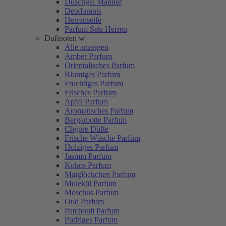
Duschgel Männer
Deodorants
Herrenseife
Parfum Sets Herren
Duftnoten
Alle anzeigen
Amber Parfum
Orientalisches Parfum
Blumiges Parfum
Fruchtiges Parfum
Frisches Parfum
Apfel Parfum
Aromatisches Parfum
Bergamotte Parfum
Chypre Düfte
Frische Wäsche Parfum
Holziges Parfum
Jasmin Parfum
Kokos Parfum
Maiglöckchen Parfum
Molekül Parfum
Moschus Parfum
Oud Parfum
Patchouli Parfum
Pudriges Parfum