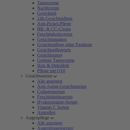
Tagescreme
Nachtcreme
Gesichtsöl
24h-Gesichtspflege
Anti-Pickel-Pflege
BB- & CC-Cream
Feuchtigkeitscreme
Gesichtsmasken
Gesichtspflege ohne Parabene
Gesichtspflegesets
Gesichtsspray
Getönte Tagescreme
Hals & Dekolleté
Pflege mit Q10
Gesichtsserum
Alle anzeigen
Anti-Aging-Gesichtsserum
Collagenserum
Feuchtigkeitsserum
Hyaluronsäure-Serum
Vitamin C Serum
Ampullen
Augenpflege
Alle anzeigen
Augenbrauenserum