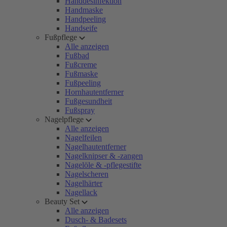
Handdesinfektion
Handmaske
Handpeeling
Handseife
Fußpflege
Alle anzeigen
Fußbad
Fußcreme
Fußmaske
Fußpeeling
Hornhautentferner
Fußgesundheit
Fußspray
Nagelpflege
Alle anzeigen
Nagelfeilen
Nagelhautentferner
Nagelknipser & -zangen
Nagelöle & -pflegestifte
Nagelscheren
Nagelhärter
Nagellack
Beauty Set
Alle anzeigen
Dusch- & Badesets