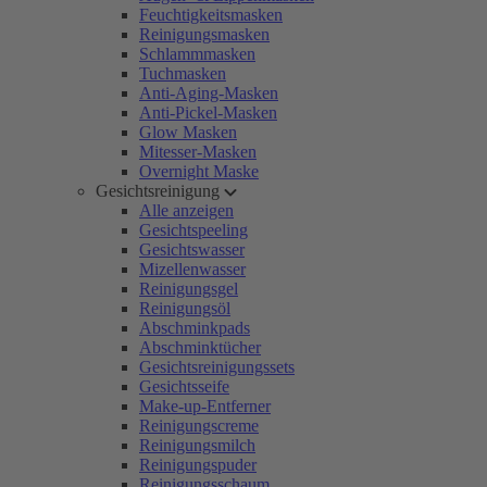
Feuchtigkeitsmasken
Reinigungsmasken
Schlammmasken
Tuchmasken
Anti-Aging-Masken
Anti-Pickel-Masken
Glow Masken
Mitesser-Masken
Overnight Maske
Gesichtsreinigung
Alle anzeigen
Gesichtspeeling
Gesichtswasser
Mizellenwasser
Reinigungsgel
Reinigungsöl
Abschminkpads
Abschminktücher
Gesichtsreinigungssets
Gesichtsseife
Make-up-Entferner
Reinigungscreme
Reinigungsmilch
Reinigungspuder
Reinigungsschaum