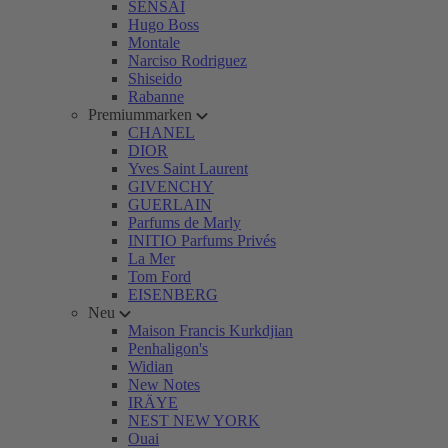
SENSAI
Hugo Boss
Montale
Narciso Rodriguez
Shiseido
Rabanne
Premiummarken
CHANEL
DIOR
Yves Saint Laurent
GIVENCHY
GUERLAIN
Parfums de Marly
INITIO Parfums Privés
La Mer
Tom Ford
EISENBERG
Neu
Maison Francis Kurkdjian
Penhaligon's
Widian
New Notes
IRÄYE
NEST NEW YORK
Ouai