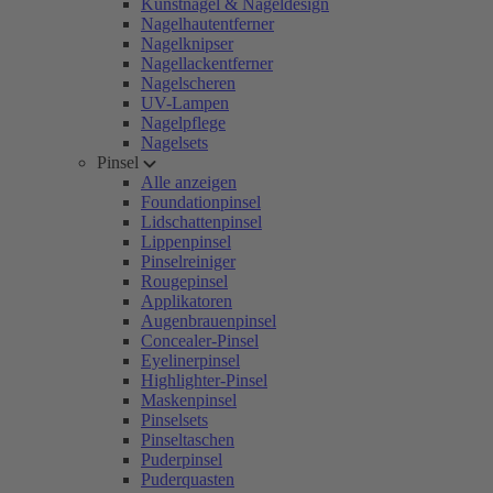
Kunstnägel & Nageldesign
Nagelhautentferner
Nagelknipser
Nagellackentferner
Nagelscheren
UV-Lampen
Nagelpflege
Nagelsets
Pinsel
Alle anzeigen
Foundationpinsel
Lidschattenpinsel
Lippenpinsel
Pinselreiniger
Rougepinsel
Applikatoren
Augenbrauenpinsel
Concealer-Pinsel
Eyelinerpinsel
Highlighter-Pinsel
Maskenpinsel
Pinselsets
Pinseltaschen
Puderpinsel
Puderquasten