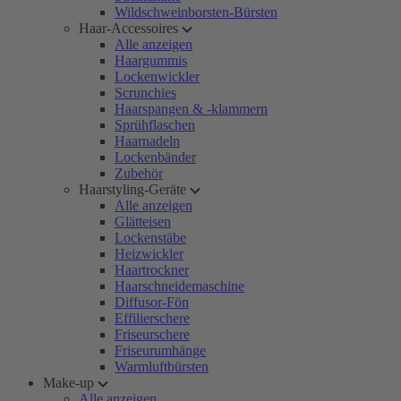
Wildschweinborsten-Bürsten
Haar-Accessoires
Alle anzeigen
Haargummis
Lockenwickler
Scrunchies
Haarspangen & -klammern
Sprühflaschen
Haarnadeln
Lockenbänder
Zubehör
Haarstyling-Geräte
Alle anzeigen
Glätteisen
Lockenstäbe
Heizwickler
Haartrockner
Haarschneidemaschine
Diffusor-Fön
Effilierschere
Friseurschere
Friseurumhänge
Warmluftbürsten
Make-up
Alle anzeigen