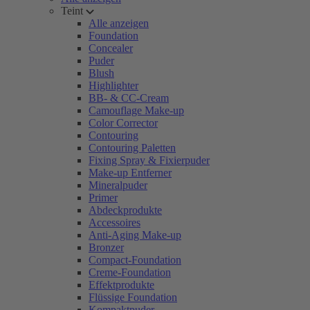
Teint
Alle anzeigen
Foundation
Concealer
Puder
Blush
Highlighter
BB- & CC-Cream
Camouflage Make-up
Color Corrector
Contouring
Contouring Paletten
Fixing Spray & Fixierpuder
Make-up Entferner
Mineralpuder
Primer
Abdeckprodukte
Accessoires
Anti-Aging Make-up
Bronzer
Compact-Foundation
Creme-Foundation
Effektprodukte
Flüssige Foundation
Kompaktpuder