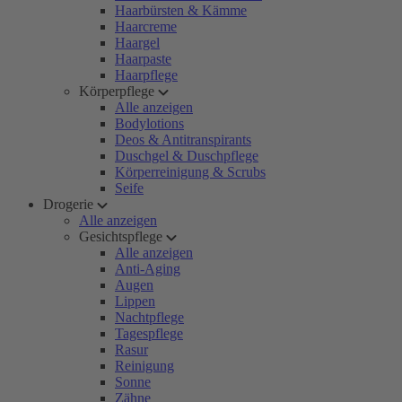
Haarbürsten & Kämme
Haarcreme
Haargel
Haarpaste
Haarpflege
Körperpflege
Alle anzeigen
Bodylotions
Deos & Antitranspirants
Duschgel & Duschpflege
Körperreinigung & Scrubs
Seife
Drogerie
Alle anzeigen
Gesichtspflege
Alle anzeigen
Anti-Aging
Augen
Lippen
Nachtpflege
Tagespflege
Rasur
Reinigung
Sonne
Zähne