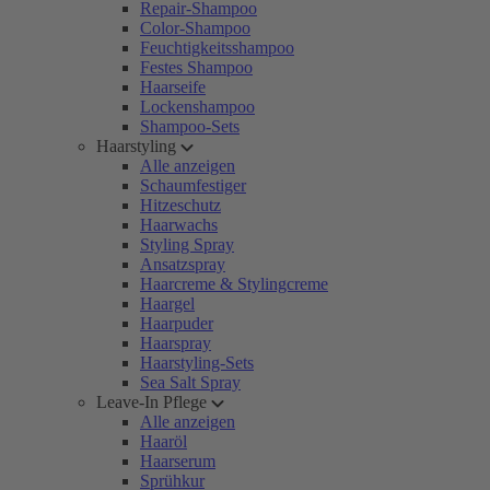
Repair-Shampoo
Color-Shampoo
Feuchtigkeitsshampoo
Festes Shampoo
Haarseife
Lockenshampoo
Shampoo-Sets
Haarstyling
Alle anzeigen
Schaumfestiger
Hitzeschutz
Haarwachs
Styling Spray
Ansatzspray
Haarcreme & Stylingcreme
Haargel
Haarpuder
Haarspray
Haarstyling-Sets
Sea Salt Spray
Leave-In Pflege
Alle anzeigen
Haaröl
Haarserum
Sprühkur