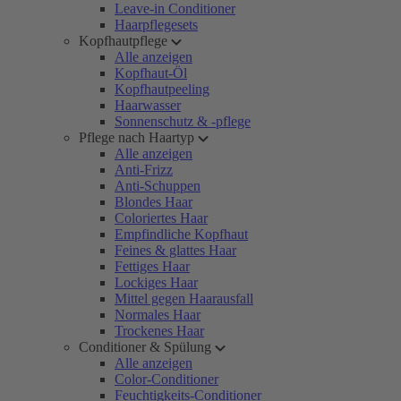
Leave-in Conditioner
Haarpflegesets
Kopfhautpflege
Alle anzeigen
Kopfhaut-Öl
Kopfhautpeeling
Haarwasser
Sonnenschutz & -pflege
Pflege nach Haartyp
Alle anzeigen
Anti-Frizz
Anti-Schuppen
Blondes Haar
Coloriertes Haar
Empfindliche Kopfhaut
Feines & glattes Haar
Fettiges Haar
Lockiges Haar
Mittel gegen Haarausfall
Normales Haar
Trockenes Haar
Conditioner & Spülung
Alle anzeigen
Color-Conditioner
Feuchtigkeits-Conditioner