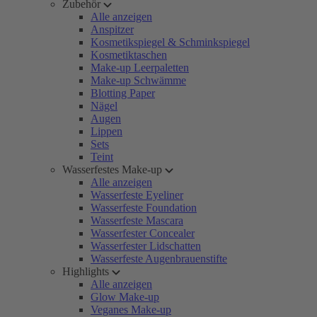
Zubehör
Alle anzeigen
Anspitzer
Kosmetikspiegel & Schminkspiegel
Kosmetiktaschen
Make-up Leerpaletten
Make-up Schwämme
Blotting Paper
Nägel
Augen
Lippen
Sets
Teint
Wasserfestes Make-up
Alle anzeigen
Wasserfeste Eyeliner
Wasserfeste Foundation
Wasserfeste Mascara
Wasserfester Concealer
Wasserfester Lidschatten
Wasserfeste Augenbrauenstifte
Highlights
Alle anzeigen
Glow Make-up
Veganes Make-up