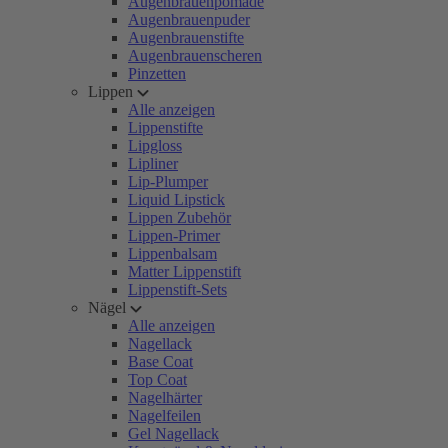
Augenbrauenpomade
Augenbrauenpuder
Augenbrauenstifte
Augenbrauenscheren
Pinzetten
Lippen
Alle anzeigen
Lippenstifte
Lipgloss
Lipliner
Lip-Plumper
Liquid Lipstick
Lippen Zubehör
Lippen-Primer
Lippenbalsam
Matter Lippenstift
Lippenstift-Sets
Nägel
Alle anzeigen
Nagellack
Base Coat
Top Coat
Nagelhärter
Nagelfeilen
Gel Nagellack