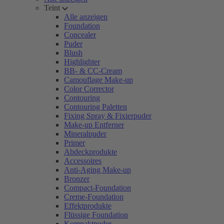
Teint
Alle anzeigen
Foundation
Concealer
Puder
Blush
Highlighter
BB- & CC-Cream
Camouflage Make-up
Color Corrector
Contouring
Contouring Paletten
Fixing Spray & Fixierpuder
Make-up Entferner
Mineralpuder
Primer
Abdeckprodukte
Accessoires
Anti-Aging Make-up
Bronzer
Compact-Foundation
Creme-Foundation
Effektprodukte
Flüssige Foundation
Kompaktpuder