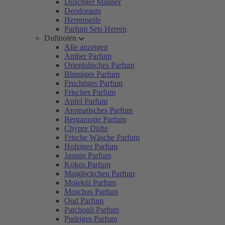
Duschgel Männer
Deodorants
Herrenseife
Parfum Sets Herren
Duftnoten
Alle anzeigen
Amber Parfum
Orientalisches Parfum
Blumiges Parfum
Fruchtiges Parfum
Frisches Parfum
Apfel Parfum
Aromatisches Parfum
Bergamotte Parfum
Chypre Düfte
Frische Wäsche Parfum
Holziges Parfum
Jasmin Parfum
Kokos Parfum
Maiglöckchen Parfum
Molekül Parfum
Moschus Parfum
Oud Parfum
Patchouli Parfum
Pudriges Parfum