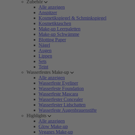
Zubehör
Alle anzeigen
Anspitzer
Kosmetikspiegel & Schminkspiegel
Kosmetiktaschen
Make-up Leerpaletten
Make-up Schwämme
Blotting Paper
Nägel
Augen
Lippen
Sets
Teint
Wasserfestes Make-up
Alle anzeigen
Wasserfeste Eyeliner
Wasserfeste Foundation
Wasserfeste Mascara
Wasserfester Concealer
Wasserfester Lidschatten
Wasserfeste Augenbrauenstifte
Highlights
Alle anzeigen
Glow Make-up
Veganes Make-up