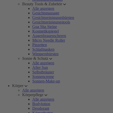
Beauty Tools & Zubehör
Alle anzeigen
Gesichtsmassage
Gesichtsreinigungsbürsten
Gesichtsreinigungstools
Gua Sha Steine
Kosmetikspiegel
Augenbrauenscheren
Micro Needle Roller
Pinzetten
Schlafmasken
Wimpernbürsten
Sonne & Schutz
Alle anzeigen
After Sun
Selbstbräuner
Sonnencreme
Sonnen-Make-up
Körper
Alle anzeigen
Körperpflege
Alle anzeigen
Bodylotion
Deodorant
Körperbutter