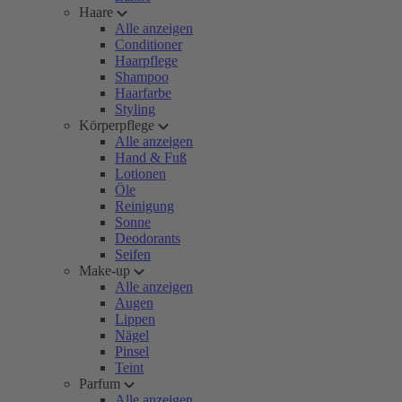
Haare
Alle anzeigen
Conditioner
Haarpflege
Shampoo
Haarfarbe
Styling
Körperpflege
Alle anzeigen
Hand & Fuß
Lotionen
Öle
Reinigung
Sonne
Deodorants
Seifen
Make-up
Alle anzeigen
Augen
Lippen
Nägel
Pinsel
Teint
Parfum
Alle anzeigen