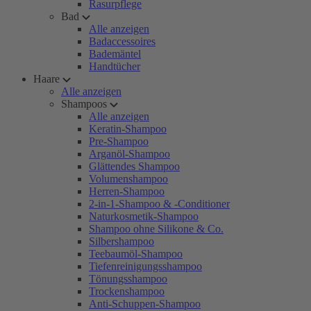
Rasurpflege
Bad
Alle anzeigen
Badaccessoires
Bademäntel
Handtücher
Haare
Alle anzeigen
Shampoos
Alle anzeigen
Keratin-Shampoo
Pre-Shampoo
Arganöl-Shampoo
Glättendes Shampoo
Volumenshampoo
Herren-Shampoo
2-in-1-Shampoo & -Conditioner
Naturkosmetik-Shampoo
Shampoo ohne Silikone & Co.
Silbershampoo
Teebaumöl-Shampoo
Tiefenreinigungsshampoo
Tönungsshampoo
Trockenshampoo
Anti-Schuppen-Shampoo