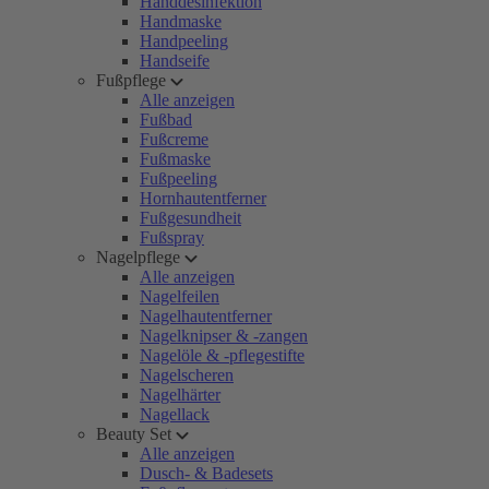
Handdesinfektion
Handmaske
Handpeeling
Handseife
Fußpflege
Alle anzeigen
Fußbad
Fußcreme
Fußmaske
Fußpeeling
Hornhautentferner
Fußgesundheit
Fußspray
Nagelpflege
Alle anzeigen
Nagelfeilen
Nagelhautentferner
Nagelknipser & -zangen
Nagelöle & -pflegestifte
Nagelscheren
Nagelhärter
Nagellack
Beauty Set
Alle anzeigen
Dusch- & Badesets