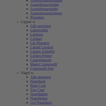
Augenbrauenpomade
Augenbrauenpuder
Augenbrauenstifte
Augenbrauenscheren
Pinzetten
Lippen
Alle anzeigen
Lippenstifte
Lipgloss
Lipliner
Lip-Plumper
Liquid Lipstick
Lippen Zubehör
Lippen-Primer
Lippenbalsam
Matter Lippenstift
Lippenstift-Sets
Nägel
Alle anzeigen
Nagellack
Base Coat
Top Coat
Nagelhärter
Nagelfeilen
Gel Nagellack