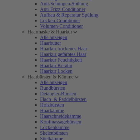
Anti-Schuppen-Spülung
Anti-Frizz-Conditioner
Aufbau & Reparatur Spülung
Locken-Conditioner
Volumen-Conditioner
Haarmaske & Haarkur
Alle anzeigen
Haarbutter
Haarkur trockenes Haar
Haarkur gefärbtes Haar
Haarkur Feuchtigkeit
Haarkur Keratin
Haarkur Locken
Haarbürsten & Kämme
Alle anzeigen
Rundbürsten
Detangler-Bürsten
Flach- & Paddelbürsten
Holzbürsten
Haarkämme
Haarschneidekämme
Kopfmassagebürsten
Lockenkämme
Skelettbürsten
Stielkämme