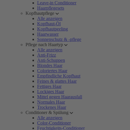
Leave-in Conditioner
Haarpflegesets
Kopfhautpflege
Alle anzeigen
Kopfhaut-Öl
Kopfhautpeeling
Haarwasser
Sonnenschutz & -pflege
Pflege nach Haartyp
Alle anzeigen
Anti-Frizz
Anti-Schuppen
Blondes Haar
Coloriertes Haar
Empfindliche Kopfhaut
Feines & glattes Haar
Fettiges Haar
Lockiges Haar
Mittel gegen Haarausfall
Normales Haar
Trockenes Haar
Conditioner & Spülung
Alle anzeigen
Color-Conditioner
Feuchtigkeits-Conditioner