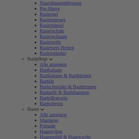
Nasenhaarentfernung
Pre-Shave
Rasiergel
Rasiermesser
Rasierpinsel
Rasierschale
Rasierschaum
Rasierseife
Rasiersets Herren
Rasierständer
Bartpflege
Alle anzeigen
Bartbalsam
Bartkämme & Bartbürsten
Bartöle
Bartschneider & Barttrimmer
Bartseife & Bartshampoo
Bartpflegesets
Bartscheren
Haare
Alle anzeigen
Shampoo
Pomade
Haarstyling
Haarausfall & Haarwuchs