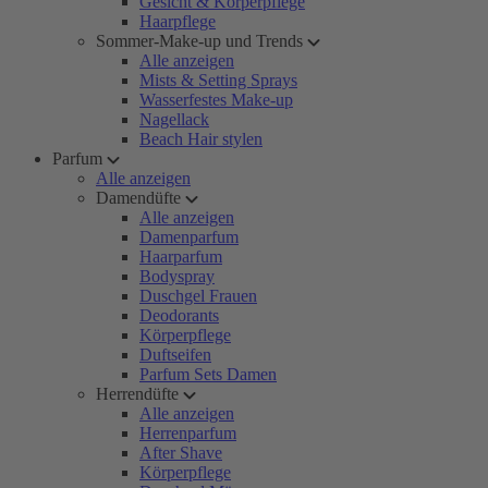
Gesicht & Körperpflege
Haarpflege
Sommer-Make-up und Trends
Alle anzeigen
Mists & Setting Sprays
Wasserfestes Make-up
Nagellack
Beach Hair stylen
Parfum
Alle anzeigen
Damendüfte
Alle anzeigen
Damenparfum
Haarparfum
Bodyspray
Duschgel Frauen
Deodorants
Körperpflege
Duftseifen
Parfum Sets Damen
Herrendüfte
Alle anzeigen
Herrenparfum
After Shave
Körperpflege