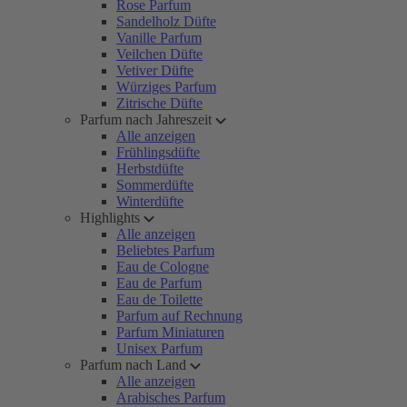
Rose Parfum
Sandelholz Düfte
Vanille Parfum
Veilchen Düfte
Vetiver Düfte
Würziges Parfum
Zitrische Düfte
Parfum nach Jahreszeit
Alle anzeigen
Frühlingsdüfte
Herbstdüfte
Sommerdüfte
Winterdüfte
Highlights
Alle anzeigen
Beliebtes Parfum
Eau de Cologne
Eau de Parfum
Eau de Toilette
Parfum auf Rechnung
Parfum Miniaturen
Unisex Parfum
Parfum nach Land
Alle anzeigen
Arabisches Parfum