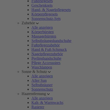
Fußpflegesets
Geschenksets
Hand- & Nagelpflegesets
Körperpflegesets
Sonnenschutz-Sets
Zubehör
Alle anzeigen
Körperbürsten
Massagebürsten
Selbstbräungshandschuhe
Fußpflegezubehör
Hand & Fuß-Schmuck
Nagelpflegezubehör
Peelinghandschuhe
Pflege Accessoires
Waschlappen
Sonne & Schutz
Alle anzeigen
After Sun
Selbstbräuner
Sonnenschutz
Haarentfernung
Alle anzeigen
Kalt- & Warmwachs
Rasierer