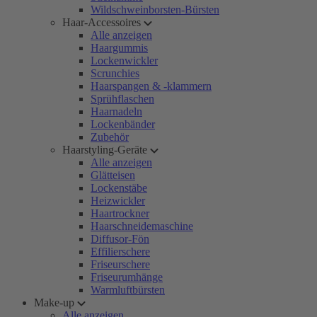
Wildschweinborsten-Bürsten
Haar-Accessoires
Alle anzeigen
Haargummis
Lockenwickler
Scrunchies
Haarspangen & -klammern
Sprühflaschen
Haarnadeln
Lockenbänder
Zubehör
Haarstyling-Geräte
Alle anzeigen
Glätteisen
Lockenstäbe
Heizwickler
Haartrockner
Haarschneidemaschine
Diffusor-Fön
Effilierschere
Friseurschere
Friseurumhänge
Warmluftbürsten
Make-up
Alle anzeigen