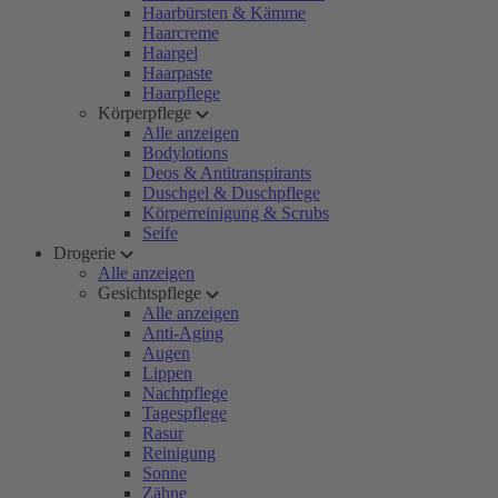
Haarbürsten & Kämme
Haarcreme
Haargel
Haarpaste
Haarpflege
Körperpflege
Alle anzeigen
Bodylotions
Deos & Antitranspirants
Duschgel & Duschpflege
Körperreinigung & Scrubs
Seife
Drogerie
Alle anzeigen
Gesichtspflege
Alle anzeigen
Anti-Aging
Augen
Lippen
Nachtpflege
Tagespflege
Rasur
Reinigung
Sonne
Zähne