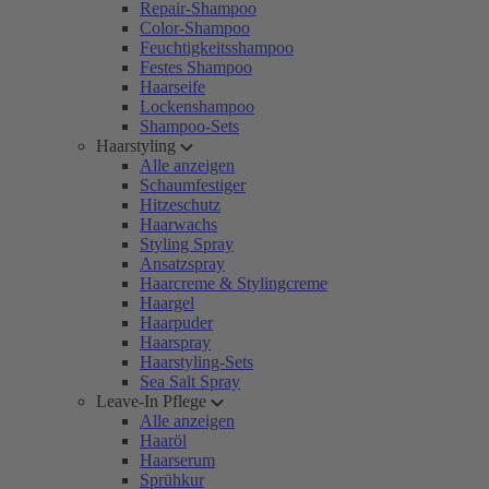
Repair-Shampoo
Color-Shampoo
Feuchtigkeitsshampoo
Festes Shampoo
Haarseife
Lockenshampoo
Shampoo-Sets
Haarstyling
Alle anzeigen
Schaumfestiger
Hitzeschutz
Haarwachs
Styling Spray
Ansatzspray
Haarcreme & Stylingcreme
Haargel
Haarpuder
Haarspray
Haarstyling-Sets
Sea Salt Spray
Leave-In Pflege
Alle anzeigen
Haaröl
Haarserum
Sprühkur