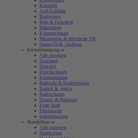
Körperöl
Anti-Cellulite
Bodyspray
Hals & Dekolleté
Intimpflege
Körperschaum
Massageöle & ätherische Öle
Sauna-Öl & -Aufguss
Körperreinigung
Alle anzeigen
Duschgel
Duschöl
Duschschaum
Körperpeeling
Badesalz & Badebomben
Badeöl & -milch
Badeschaum
Dusch- & Badesets
Feste Seife
Flüssigseife
Intimreinigung
Handpflege
Alle anzeigen
Handcreme