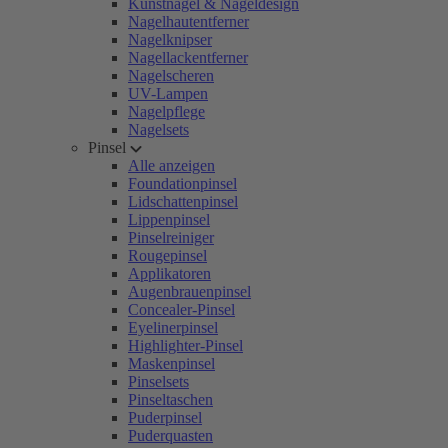
Kunstnägel & Nageldesign
Nagelhautentferner
Nagelknipser
Nagellackentferner
Nagelscheren
UV-Lampen
Nagelpflege
Nagelsets
Pinsel
Alle anzeigen
Foundationpinsel
Lidschattenpinsel
Lippenpinsel
Pinselreiniger
Rougepinsel
Applikatoren
Augenbrauenpinsel
Concealer-Pinsel
Eyelinerpinsel
Highlighter-Pinsel
Maskenpinsel
Pinselsets
Pinseltaschen
Puderpinsel
Puderquasten