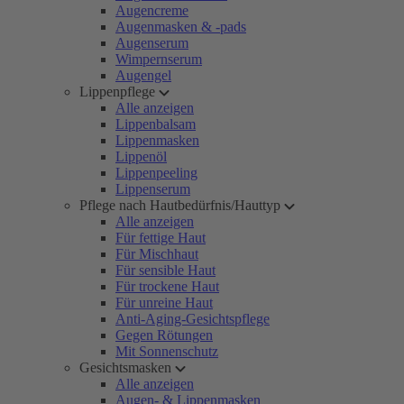
Augencreme
Augenmasken & -pads
Augenserum
Wimpernserum
Augengel
Lippenpflege
Alle anzeigen
Lippenbalsam
Lippenmasken
Lippenöl
Lippenpeeling
Lippenserum
Pflege nach Hautbedürfnis/Hauttyp
Alle anzeigen
Für fettige Haut
Für Mischhaut
Für sensible Haut
Für trockene Haut
Für unreine Haut
Anti-Aging-Gesichtspflege
Gegen Rötungen
Mit Sonnenschutz
Gesichtsmasken
Alle anzeigen
Augen- & Lippenmasken