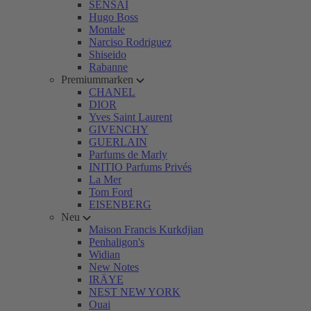
SENSAI
Hugo Boss
Montale
Narciso Rodriguez
Shiseido
Rabanne
Premiummarken
CHANEL
DIOR
Yves Saint Laurent
GIVENCHY
GUERLAIN
Parfums de Marly
INITIO Parfums Privés
La Mer
Tom Ford
EISENBERG
Neu
Maison Francis Kurkdjian
Penhaligon's
Widian
New Notes
IRÄYE
NEST NEW YORK
Ouai