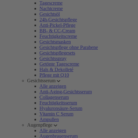
Tagescreme
Nachtcreme
Gesichtsöl
24h-Gesichtspflege
Anti-Pickel-Pflege
BB- & CC-Cream
Feuchtigkeitscreme
Gesichtsmasken
Gesichtspflege ohne Parabene
Gesichtspflegesets
Gesichtsspray
Getönte Tagescreme
Hals & Dekolleté
Pflege mit Q10
Gesichtsserum
Alle anzeigen
Anti-Aging-Gesichtsserum
Collagenserum
Feuchtigkeitsserum
Hyaluronsäure-Serum
Vitamin C Serum
Ampullen
Augenpflege
Alle anzeigen
Augenbrauenserum