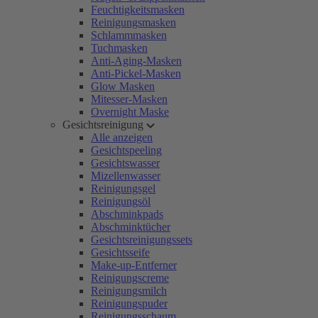
Feuchtigkeitsmasken
Reinigungsmasken
Schlammmasken
Tuchmasken
Anti-Aging-Masken
Anti-Pickel-Masken
Glow Masken
Mitesser-Masken
Overnight Maske
Gesichtsreinigung
Alle anzeigen
Gesichtspeeling
Gesichtswasser
Mizellenwasser
Reinigungsgel
Reinigungsöl
Abschminkpads
Abschminktücher
Gesichtsreinigungssets
Gesichtsseife
Make-up-Entferner
Reinigungscreme
Reinigungsmilch
Reinigungspuder
Reinigungsschaum