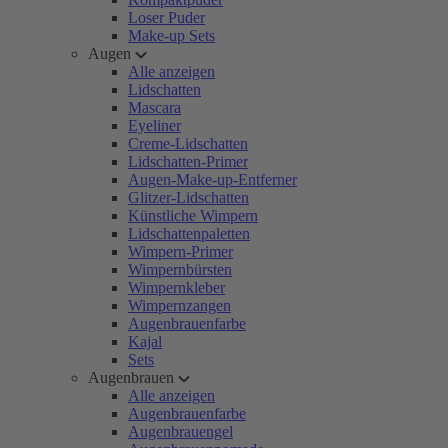
Loser Puder
Make-up Sets
Augen
Alle anzeigen
Lidschatten
Mascara
Eyeliner
Creme-Lidschatten
Lidschatten-Primer
Augen-Make-up-Entferner
Glitzer-Lidschatten
Künstliche Wimpern
Lidschattenpaletten
Wimpern-Primer
Wimpernbürsten
Wimpernkleber
Wimpernzangen
Augenbrauenfarbe
Kajal
Sets
Augenbrauen
Alle anzeigen
Augenbrauenfarbe
Augenbrauengel