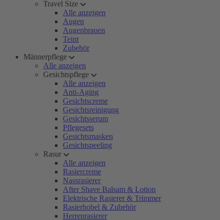
Travel Size
Alle anzeigen
Augen
Augenbrauen
Teint
Zubehör
Männerpflege
Alle anzeigen
Gesichtspflege
Alle anzeigen
Anti-Aging
Gesichtscreme
Gesichtsreinigung
Gesichtsserum
Pflegesets
Gesichtsmasken
Gesichtspeeling
Rasur
Alle anzeigen
Rasiercreme
Nassrasierer
After Shave Balsam & Lotion
Elektrische Rasierer & Trimmer
Rasierhobel & Zubehör
Herrenrasierer