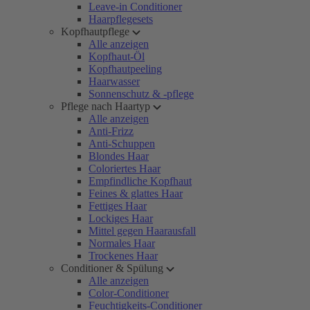
Leave-in Conditioner
Haarpflegesets
Kopfhautpflege
Alle anzeigen
Kopfhaut-Öl
Kopfhautpeeling
Haarwasser
Sonnenschutz & -pflege
Pflege nach Haartyp
Alle anzeigen
Anti-Frizz
Anti-Schuppen
Blondes Haar
Coloriertes Haar
Empfindliche Kopfhaut
Feines & glattes Haar
Fettiges Haar
Lockiges Haar
Mittel gegen Haarausfall
Normales Haar
Trockenes Haar
Conditioner & Spülung
Alle anzeigen
Color-Conditioner
Feuchtigkeits-Conditioner