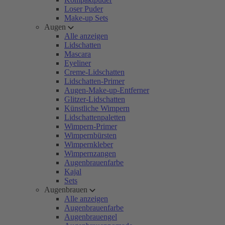
Loser Puder
Make-up Sets
Augen
Alle anzeigen
Lidschatten
Mascara
Eyeliner
Creme-Lidschatten
Lidschatten-Primer
Augen-Make-up-Entferner
Glitzer-Lidschatten
Künstliche Wimpern
Lidschattenpaletten
Wimpern-Primer
Wimpernbürsten
Wimpernkleber
Wimpernzangen
Augenbrauenfarbe
Kajal
Sets
Augenbrauen
Alle anzeigen
Augenbrauenfarbe
Augenbrauengel