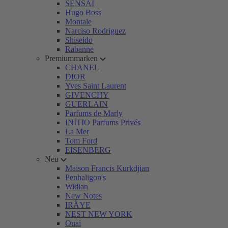
SENSAI
Hugo Boss
Montale
Narciso Rodriguez
Shiseido
Rabanne
Premiummarken
CHANEL
DIOR
Yves Saint Laurent
GIVENCHY
GUERLAIN
Parfums de Marly
INITIO Parfums Privés
La Mer
Tom Ford
EISENBERG
Neu
Maison Francis Kurkdjian
Penhaligon's
Widian
New Notes
IRÄYE
NEST NEW YORK
Ouai