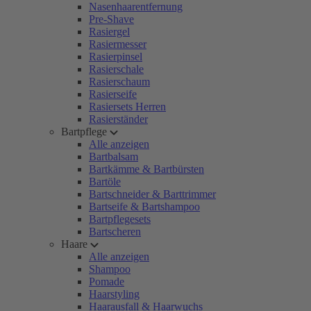
Nasenhaarentfernung
Pre-Shave
Rasiergel
Rasiermesser
Rasierpinsel
Rasierschale
Rasierschaum
Rasierseife
Rasiersets Herren
Rasierständer
Bartpflege
Alle anzeigen
Bartbalsam
Bartkämme & Bartbürsten
Bartöle
Bartschneider & Barttrimmer
Bartseife & Bartshampoo
Bartpflegesets
Bartscheren
Haare
Alle anzeigen
Shampoo
Pomade
Haarstyling
Haarausfall & Haarwuchs