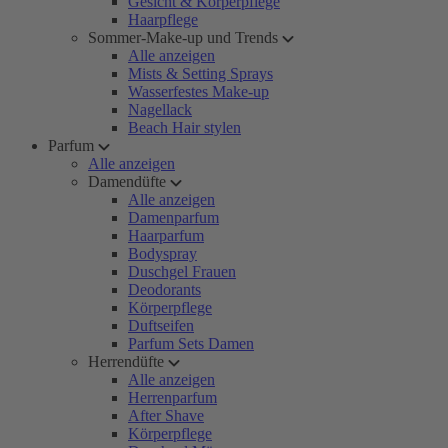
Gesicht & Körperpflege
Haarpflege
Sommer-Make-up und Trends
Alle anzeigen
Mists & Setting Sprays
Wasserfestes Make-up
Nagellack
Beach Hair stylen
Parfum
Alle anzeigen
Damendüfte
Alle anzeigen
Damenparfum
Haarparfum
Bodyspray
Duschgel Frauen
Deodorants
Körperpflege
Duftseifen
Parfum Sets Damen
Herrendüfte
Alle anzeigen
Herrenparfum
After Shave
Körperpflege