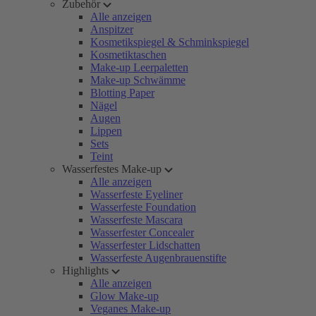
Zubehör
Alle anzeigen
Anspitzer
Kosmetikspiegel & Schminkspiegel
Kosmetiktaschen
Make-up Leerpaletten
Make-up Schwämme
Blotting Paper
Nägel
Augen
Lippen
Sets
Teint
Wasserfestes Make-up
Alle anzeigen
Wasserfeste Eyeliner
Wasserfeste Foundation
Wasserfeste Mascara
Wasserfester Concealer
Wasserfester Lidschatten
Wasserfeste Augenbrauenstifte
Highlights
Alle anzeigen
Glow Make-up
Veganes Make-up