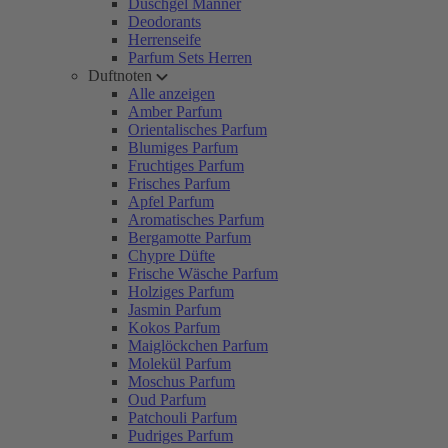
Duschgel Männer
Deodorants
Herrenseife
Parfum Sets Herren
Duftnoten
Alle anzeigen
Amber Parfum
Orientalisches Parfum
Blumiges Parfum
Fruchtiges Parfum
Frisches Parfum
Apfel Parfum
Aromatisches Parfum
Bergamotte Parfum
Chypre Düfte
Frische Wäsche Parfum
Holziges Parfum
Jasmin Parfum
Kokos Parfum
Maiglöckchen Parfum
Molekül Parfum
Moschus Parfum
Oud Parfum
Patchouli Parfum
Pudriges Parfum