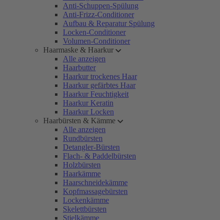
Anti-Schuppen-Spülung
Anti-Frizz-Conditioner
Aufbau & Reparatur Spülung
Locken-Conditioner
Volumen-Conditioner
Haarmaske & Haarkur
Alle anzeigen
Haarbutter
Haarkur trockenes Haar
Haarkur gefärbtes Haar
Haarkur Feuchtigkeit
Haarkur Keratin
Haarkur Locken
Haarbürsten & Kämme
Alle anzeigen
Rundbürsten
Detangler-Bürsten
Flach- & Paddelbürsten
Holzbürsten
Haarkämme
Haarschneidekämme
Kopfmassagebürsten
Lockenkämme
Skelettbürsten
Stielkämme