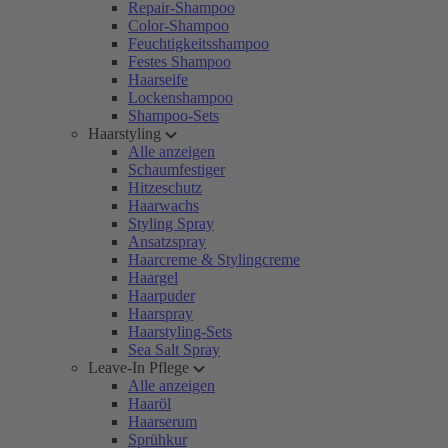
Repair-Shampoo
Color-Shampoo
Feuchtigkeitsshampoo
Festes Shampoo
Haarseife
Lockenshampoo
Shampoo-Sets
Haarstyling
Alle anzeigen
Schaumfestiger
Hitzeschutz
Haarwachs
Styling Spray
Ansatzspray
Haarcreme & Stylingcreme
Haargel
Haarpuder
Haarspray
Haarstyling-Sets
Sea Salt Spray
Leave-In Pflege
Alle anzeigen
Haaröl
Haarserum
Sprühkur