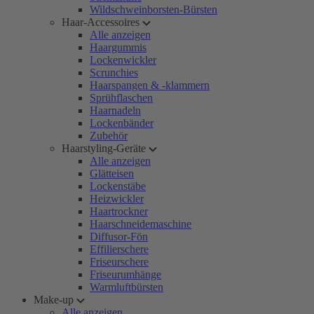
Wildschweinborsten-Bürsten
Haar-Accessoires
Alle anzeigen
Haargummis
Lockenwickler
Scrunchies
Haarspangen & -klammern
Sprühflaschen
Haarnadeln
Lockenbänder
Zubehör
Haarstyling-Geräte
Alle anzeigen
Glätteisen
Lockenstäbe
Heizwickler
Haartrockner
Haarschneidemaschine
Diffusor-Fön
Effilierschere
Friseurschere
Friseurumhänge
Warmluftbürsten
Make-up
Alle anzeigen