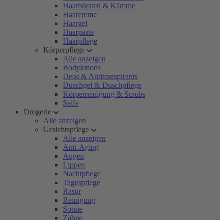
Haarbürsten & Kämme
Haarcreme
Haargel
Haarpaste
Haarpflege
Körperpflege
Alle anzeigen
Bodylotions
Deos & Antitranspirants
Duschgel & Duschpflege
Körperreinigung & Scrubs
Seife
Drogerie
Alle anzeigen
Gesichtspflege
Alle anzeigen
Anti-Aging
Augen
Lippen
Nachtpflege
Tagespflege
Rasur
Reinigung
Sonne
Zähne