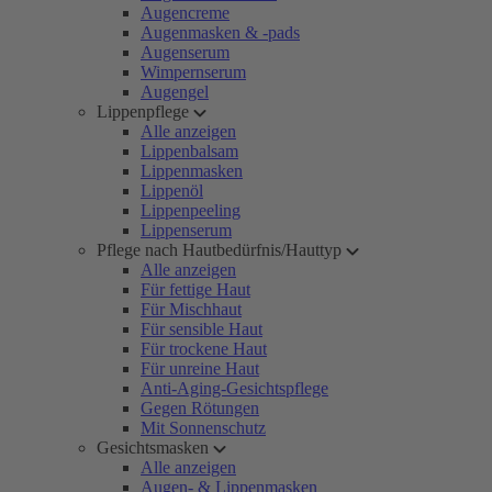
Augencreme
Augenmasken & -pads
Augenserum
Wimpernserum
Augengel
Lippenpflege
Alle anzeigen
Lippenbalsam
Lippenmasken
Lippenöl
Lippenpeeling
Lippenserum
Pflege nach Hautbedürfnis/Hauttyp
Alle anzeigen
Für fettige Haut
Für Mischhaut
Für sensible Haut
Für trockene Haut
Für unreine Haut
Anti-Aging-Gesichtspflege
Gegen Rötungen
Mit Sonnenschutz
Gesichtsmasken
Alle anzeigen
Augen- & Lippenmasken