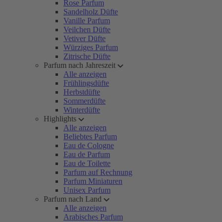
Rose Parfum
Sandelholz Düfte
Vanille Parfum
Veilchen Düfte
Vetiver Düfte
Würziges Parfum
Zitrische Düfte
Parfum nach Jahreszeit
Alle anzeigen
Frühlingsdüfte
Herbstdüfte
Sommerdüfte
Winterdüfte
Highlights
Alle anzeigen
Beliebtes Parfum
Eau de Cologne
Eau de Parfum
Eau de Toilette
Parfum auf Rechnung
Parfum Miniaturen
Unisex Parfum
Parfum nach Land
Alle anzeigen
Arabisches Parfum