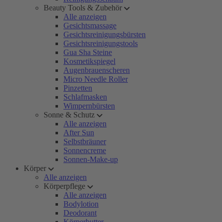
Beauty Tools & Zubehör
Alle anzeigen
Gesichtsmassage
Gesichtsreinigungsbürsten
Gesichtsreinigungstools
Gua Sha Steine
Kosmetikspiegel
Augenbrauenscheren
Micro Needle Roller
Pinzetten
Schlafmasken
Wimpernbürsten
Sonne & Schutz
Alle anzeigen
After Sun
Selbstbräuner
Sonnencreme
Sonnen-Make-up
Körper
Alle anzeigen
Körperpflege
Alle anzeigen
Bodylotion
Deodorant
Körperbutter