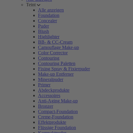
Teint
Alle anzeigen
Foundation
Concealer
Puder
Blush
Highlighter
BB- & CC-Cream
Camouflage Make-up
Color Corrector
Contouring
Contouring Paletten
Fixing Spray & Fixierpuder
Make-up Entferner
Mineralpuder
Primer
Abdeckprodukte
Accessoires
Anti-Aging Make-up
Bronzer
Compact-Foundation
Creme-Foundation
Effektprodukte
Flüssige Foundation
Kompaktpuder