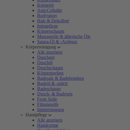
Körperöl
Anti-Cellulite
Bodyspray
Hals & Dekolleté
Intimpflege
Körperschaum
Massageöle & ätherische Öle
Sauna-Öl & -Aufguss
Körperreinigung
Alle anzeigen
Duschgel
Duschöl
Duschschaum
Körperpeeling
Badesalz & Badebomben
Badeöl & -milch
Badeschaum
Dusch- & Badesets
Feste Seife
Flüssigseife
Intimreinigung
Handpflege
Alle anzeigen
Handcreme