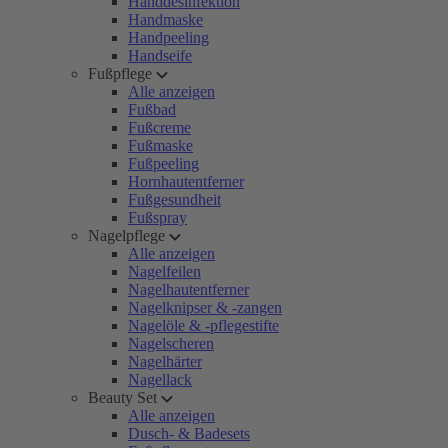
Handdesinfektion
Handmaske
Handpeeling
Handseife
Fußpflege
Alle anzeigen
Fußbad
Fußcreme
Fußmaske
Fußpeeling
Hornhautentferner
Fußgesundheit
Fußspray
Nagelpflege
Alle anzeigen
Nagelfeilen
Nagelhautentferner
Nagelknipser & -zangen
Nagelöle & -pflegestifte
Nagelscheren
Nagelhärter
Nagellack
Beauty Set
Alle anzeigen
Dusch- & Badesets