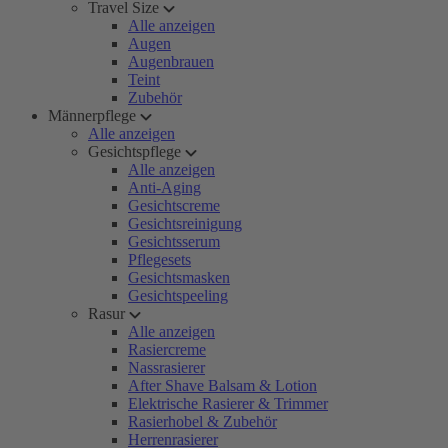
Travel Size
Alle anzeigen
Augen
Augenbrauen
Teint
Zubehör
Männerpflege
Alle anzeigen
Gesichtspflege
Alle anzeigen
Anti-Aging
Gesichtscreme
Gesichtsreinigung
Gesichtsserum
Pflegesets
Gesichtsmasken
Gesichtspeeling
Rasur
Alle anzeigen
Rasiercreme
Nassrasierer
After Shave Balsam & Lotion
Elektrische Rasierer & Trimmer
Rasierhobel & Zubehör
Herrenrasierer