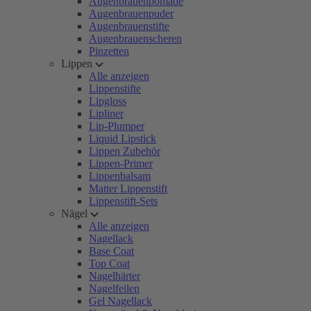
Augenbrauenpomade
Augenbrauenpuder
Augenbrauenstifte
Augenbrauenscheren
Pinzetten
Lippen
Alle anzeigen
Lippenstifte
Lipgloss
Lipliner
Lip-Plumper
Liquid Lipstick
Lippen Zubehör
Lippen-Primer
Lippenbalsam
Matter Lippenstift
Lippenstift-Sets
Nägel
Alle anzeigen
Nagellack
Base Coat
Top Coat
Nagelhärter
Nagelfeilen
Gel Nagellack