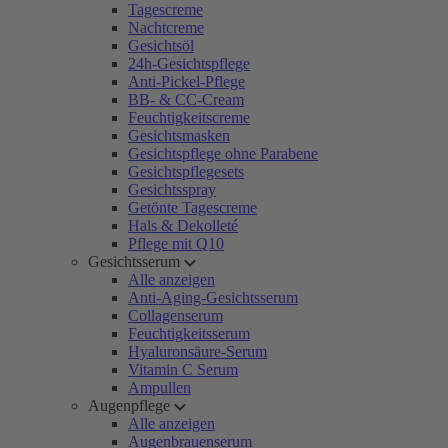
Tagescreme
Nachtcreme
Gesichtsöl
24h-Gesichtspflege
Anti-Pickel-Pflege
BB- & CC-Cream
Feuchtigkeitscreme
Gesichtsmasken
Gesichtspflege ohne Parabene
Gesichtspflegesets
Gesichtsspray
Getönte Tagescreme
Hals & Dekolleté
Pflege mit Q10
Gesichtsserum
Alle anzeigen
Anti-Aging-Gesichtsserum
Collagenserum
Feuchtigkeitsserum
Hyaluronsäure-Serum
Vitamin C Serum
Ampullen
Augenpflege
Alle anzeigen
Augenbrauenserum