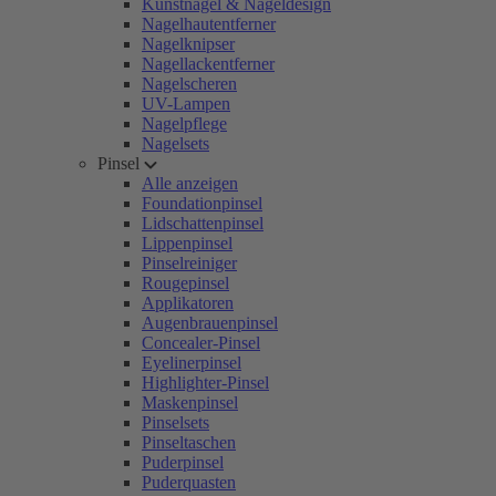
Kunstnägel & Nageldesign
Nagelhautentferner
Nagelknipser
Nagellackentferner
Nagelscheren
UV-Lampen
Nagelpflege
Nagelsets
Pinsel
Alle anzeigen
Foundationpinsel
Lidschattenpinsel
Lippenpinsel
Pinselreiniger
Rougepinsel
Applikatoren
Augenbrauenpinsel
Concealer-Pinsel
Eyelinerpinsel
Highlighter-Pinsel
Maskenpinsel
Pinselsets
Pinseltaschen
Puderpinsel
Puderquasten