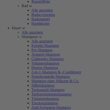
Rasurpflege
Bad
Alle anzeigen
Badaccessoires
Bademäntel
Handtücher
Haare
Alle anzeigen
Shampoos
Alle anzeigen
Keratin-Shampoo
Pre-Shampoo
Arganöl-Shampoo
Glättendes Shampoo
Volumenshampoo
Herren-Shampoo
2-in-1-Shampoo & -Conditioner
Naturkosmetik-Shampoo
Shampoo ohne Silikone & Co.
Silbershampoo
Teebaumöl-Shampoo
Tiefenreinigungsshampoo
Tönungsshampoo
Trockenshampoo
Anti-Schuppen-Shampoo