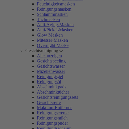
Feuchtigkeitsmasken
Reinigungsmasken
Schlammmasken
Tuchmasken
Anti-Aging-Masken
Anti-Pickel-Masken
Glow Masken
Mitesser-Masken
Overnight Maske
Gesichtsreinigung
Alle anzeigen
Gesichtspeeling
Gesichtswasser
Mizellenwasser
Reinigungsgel
Reinigungsöl
Abschminkpads
Abschminktücher
Gesichtsreinigungssets
Gesichtsseife
Make-up-Entferner
Reinigungscreme
Reinigungsmilch
Reinigungspuder
Reinigungsschaum