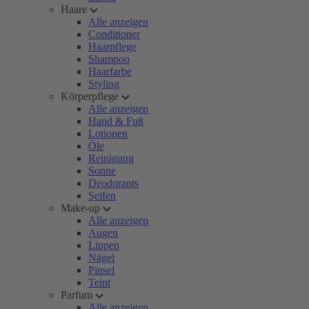
Haare
Alle anzeigen
Conditioner
Haarpflege
Shampoo
Haarfarbe
Styling
Körperpflege
Alle anzeigen
Hand & Fuß
Lotionen
Öle
Reinigung
Sonne
Deodorants
Seifen
Make-up
Alle anzeigen
Augen
Lippen
Nägel
Pinsel
Teint
Parfum
Alle anzeigen