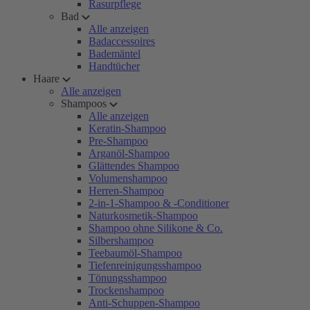
Rasurpflege
Bad
Alle anzeigen
Badaccessoires
Bademäntel
Handtücher
Haare
Alle anzeigen
Shampoos
Alle anzeigen
Keratin-Shampoo
Pre-Shampoo
Arganöl-Shampoo
Glättendes Shampoo
Volumenshampoo
Herren-Shampoo
2-in-1-Shampoo & -Conditioner
Naturkosmetik-Shampoo
Shampoo ohne Silikone & Co.
Silbershampoo
Teebaumöl-Shampoo
Tiefenreinigungsshampoo
Tönungsshampoo
Trockenshampoo
Anti-Schuppen-Shampoo