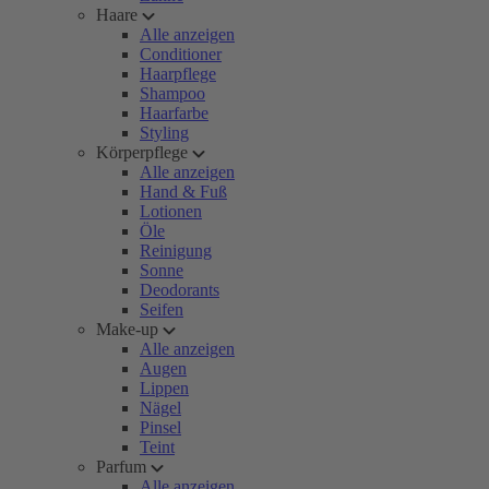
Haare
Alle anzeigen
Conditioner
Haarpflege
Shampoo
Haarfarbe
Styling
Körperpflege
Alle anzeigen
Hand & Fuß
Lotionen
Öle
Reinigung
Sonne
Deodorants
Seifen
Make-up
Alle anzeigen
Augen
Lippen
Nägel
Pinsel
Teint
Parfum
Alle anzeigen