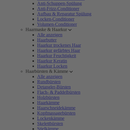
Anti-Schuppen-Spülung
Anti-Frizz-Conditioner
Aufbau & Reparatur Spülung
Locken-Conditioner
Volumen-Conditioner
Haarmaske & Haarkur
Alle anzeigen
Haarbutter
Haarkur trockenes Haar
Haarkur gefärbtes Haar
Haarkur Feuchtigkeit
Haarkur Keratin
Haarkur Locken
Haarbürsten & Kämme
Alle anzeigen
Rundbürsten
Detangler-Bürsten
Flach- & Paddelbürsten
Holzbürsten
Haarkämme
Haarschneidekämme
Kopfmassagebürsten
Lockenkämme
Skelettbürsten
Stielkämme