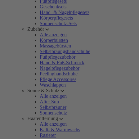
Fußpflegesets
Geschenksets
Hand- & Nagelpflegesets
Körperpflegesets
Sonnenschutz-Sets
Zubehör
Alle anzeigen
Körperbürsten
Massagebürsten
Selbstbräungshandschuhe
Fußpflegezubehör
Hand & Fuß-Schmuck
Nagelpflegezubehör
Peelinghandschuhe
Pflege Accessoires
Waschlappen
Sonne & Schutz
Alle anzeigen
After Sun
Selbstbräuner
Sonnenschutz
Haarentfernung
Alle anzeigen
Kalt- & Warmwachs
Rasierer