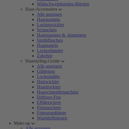
Wildschweinborsten-Bürsten
Haar-Accessoires
Alle anzeigen
Haargummis
Lockenwickler
Scrunchies
Haarspangen & -klammern
Sprühflaschen
Haarnadeln
Lockenbänder
Zubehör
Haarstyling-Geräte
Alle anzeigen
Glätteisen
Lockenstäbe
Heizwickler
Haartrockner
Haarschneidemaschine
Diffusor-Fön
Effilierschere
Friseurschere
Friseurumhänge
Warmluftbürsten
Make-up
Alle anzeigen