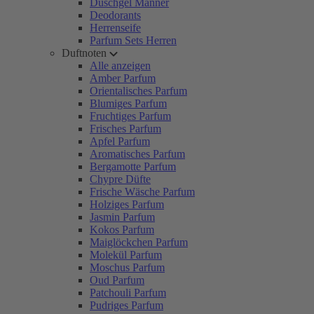
Duschgel Männer
Deodorants
Herrenseife
Parfum Sets Herren
Duftnoten
Alle anzeigen
Amber Parfum
Orientalisches Parfum
Blumiges Parfum
Fruchtiges Parfum
Frisches Parfum
Apfel Parfum
Aromatisches Parfum
Bergamotte Parfum
Chypre Düfte
Frische Wäsche Parfum
Holziges Parfum
Jasmin Parfum
Kokos Parfum
Maiglöckchen Parfum
Molekül Parfum
Moschus Parfum
Oud Parfum
Patchouli Parfum
Pudriges Parfum