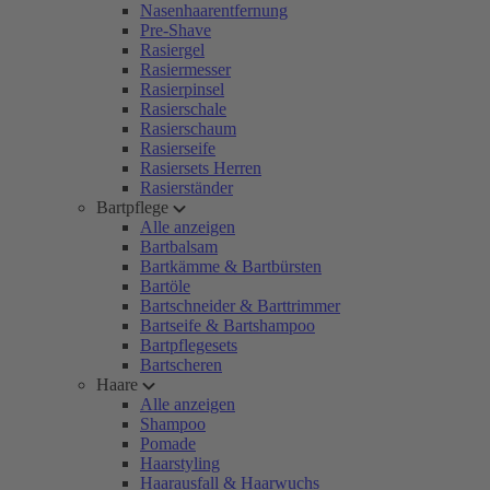
Nasenhaarentfernung
Pre-Shave
Rasiergel
Rasiermesser
Rasierpinsel
Rasierschale
Rasierschaum
Rasierseife
Rasiersets Herren
Rasierständer
Bartpflege
Alle anzeigen
Bartbalsam
Bartkämme & Bartbürsten
Bartöle
Bartschneider & Barttrimmer
Bartseife & Bartshampoo
Bartpflegesets
Bartscheren
Haare
Alle anzeigen
Shampoo
Pomade
Haarstyling
Haarausfall & Haarwuchs