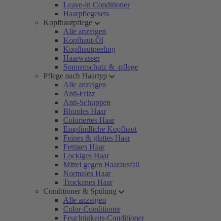
Leave-in Conditioner
Haarpflegesets
Kopfhautpflege
Alle anzeigen
Kopfhaut-Öl
Kopfhautpeeling
Haarwasser
Sonnenschutz & -pflege
Pflege nach Haartyp
Alle anzeigen
Anti-Frizz
Anti-Schuppen
Blondes Haar
Coloriertes Haar
Empfindliche Kopfhaut
Feines & glattes Haar
Fettiges Haar
Lockiges Haar
Mittel gegen Haarausfall
Normales Haar
Trockenes Haar
Conditioner & Spülung
Alle anzeigen
Color-Conditioner
Feuchtigkeits-Conditioner