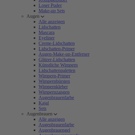
Loser Puder
Make-up Sets
Augen
Alle anzeigen
Lidschatten
Mascara
Eyeliner
Creme-Lidschatten
Lidschatten-Primer
Augen-Make-up-Entferner
Glitzer-Lidschatten
Künstliche Wimpern
Lidschattenpaletten
Wimpern-Primer
Wimpernbürsten
Wimpernkleber
Wimpernzangen
Augenbrauenfarbe
Kajal
Sets
Augenbrauen
Alle anzeigen
Augenbrauenfarbe
Augenbrauengel