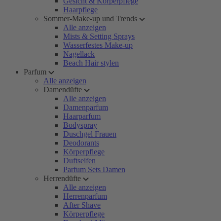
Gesicht & Körperpflege
Haarpflege
Sommer-Make-up und Trends
Alle anzeigen
Mists & Setting Sprays
Wasserfestes Make-up
Nagellack
Beach Hair stylen
Parfum
Alle anzeigen
Damendüfte
Alle anzeigen
Damenparfum
Haarparfum
Bodyspray
Duschgel Frauen
Deodorants
Körperpflege
Duftseifen
Parfum Sets Damen
Herrendüfte
Alle anzeigen
Herrenparfum
After Shave
Körperpflege