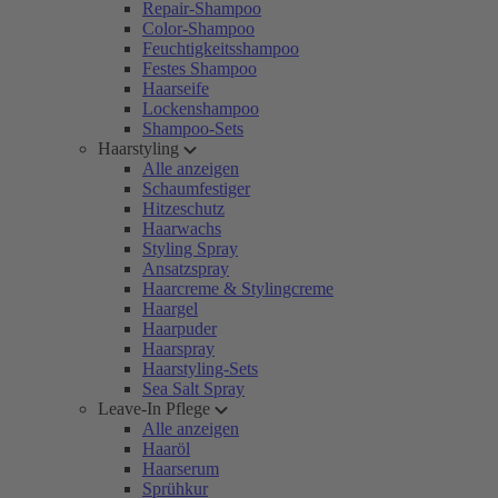
Repair-Shampoo
Color-Shampoo
Feuchtigkeitsshampoo
Festes Shampoo
Haarseife
Lockenshampoo
Shampoo-Sets
Haarstyling
Alle anzeigen
Schaumfestiger
Hitzeschutz
Haarwachs
Styling Spray
Ansatzspray
Haarcreme & Stylingcreme
Haargel
Haarpuder
Haarspray
Haarstyling-Sets
Sea Salt Spray
Leave-In Pflege
Alle anzeigen
Haaröl
Haarserum
Sprühkur