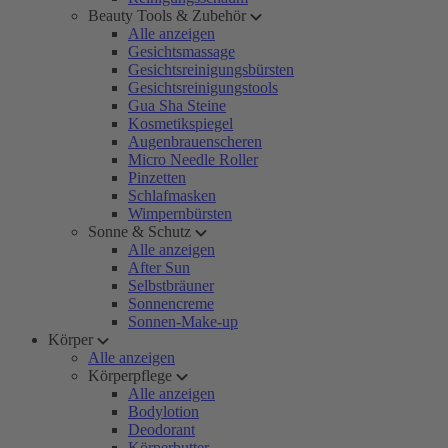
Beauty Tools & Zubehör
Alle anzeigen
Gesichtsmassage
Gesichtsreinigungsbürsten
Gesichtsreinigungstools
Gua Sha Steine
Kosmetikspiegel
Augenbrauenscheren
Micro Needle Roller
Pinzetten
Schlafmasken
Wimpernbürsten
Sonne & Schutz
Alle anzeigen
After Sun
Selbstbräuner
Sonnencreme
Sonnen-Make-up
Körper
Alle anzeigen
Körperpflege
Alle anzeigen
Bodylotion
Deodorant
Körperbutter