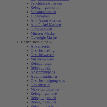
Feuchtigkeitsmasken
Reinigungsmasken
Schlammmasken
Tuchmasken
Anti-Aging-Masken
Anti-Pickel-Masken
Glow Masken
Mitesser-Masken
Overnight Maske
Gesichtsreinigung
Alle anzeigen
Gesichtspeeling
Gesichtswasser
Mizellenwasser
Reinigungsgel
Reinigungsöl
Abschminkpads
Abschminktücher
Gesichtsreinigungssets
Gesichtsseife
Make-up-Entferner
Reinigungscreme
Reinigungsmilch
Reinigungspuder
Reinigungsschaum