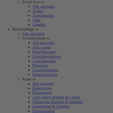
Travel Size
Alle anzeigen
Augen
Augenbrauen
Teint
Zubehör
Männerpflege
Alle anzeigen
Gesichtspflege
Alle anzeigen
Anti-Aging
Gesichtscreme
Gesichtsreinigung
Gesichtsserum
Pflegesets
Gesichtsmasken
Gesichtspeeling
Rasur
Alle anzeigen
Rasiercreme
Nassrasierer
After Shave Balsam & Lotion
Elektrische Rasierer & Trimmer
Rasierhobel & Zubehör
Herrenrasierer