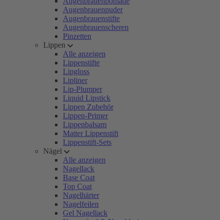
Augenbrauenpomade
Augenbrauenpuder
Augenbrauenstifte
Augenbrauenscheren
Pinzetten
Lippen
Alle anzeigen
Lippenstifte
Lipgloss
Lipliner
Lip-Plumper
Liquid Lipstick
Lippen Zubehör
Lippen-Primer
Lippenbalsam
Matter Lippenstift
Lippenstift-Sets
Nägel
Alle anzeigen
Nagellack
Base Coat
Top Coat
Nagelhärter
Nagelfeilen
Gel Nagellack