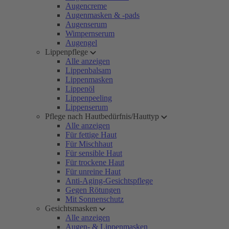
Augencreme
Augenmasken & -pads
Augenserum
Wimpernserum
Augengel
Lippenpflege
Alle anzeigen
Lippenbalsam
Lippenmasken
Lippenöl
Lippenpeeling
Lippenserum
Pflege nach Hautbedürfnis/Hauttyp
Alle anzeigen
Für fettige Haut
Für Mischhaut
Für sensible Haut
Für trockene Haut
Für unreine Haut
Anti-Aging-Gesichtspflege
Gegen Rötungen
Mit Sonnenschutz
Gesichtsmasken
Alle anzeigen
Augen- & Lippenmasken