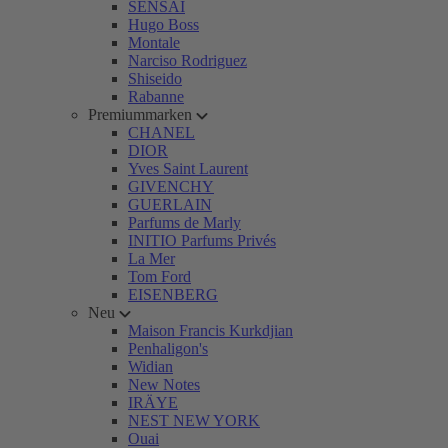
SENSAI
Hugo Boss
Montale
Narciso Rodriguez
Shiseido
Rabanne
Premiummarken
CHANEL
DIOR
Yves Saint Laurent
GIVENCHY
GUERLAIN
Parfums de Marly
INITIO Parfums Privés
La Mer
Tom Ford
EISENBERG
Neu
Maison Francis Kurkdjian
Penhaligon's
Widian
New Notes
IRÄYE
NEST NEW YORK
Ouai