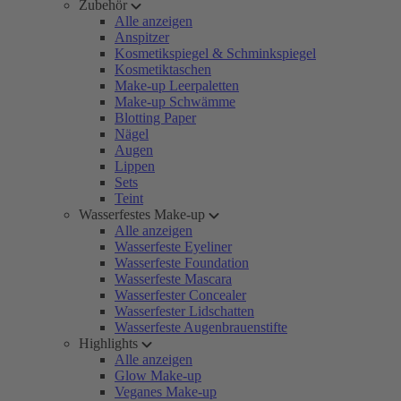
Zubehör
Alle anzeigen
Anspitzer
Kosmetikspiegel & Schminkspiegel
Kosmetiktaschen
Make-up Leerpaletten
Make-up Schwämme
Blotting Paper
Nägel
Augen
Lippen
Sets
Teint
Wasserfestes Make-up
Alle anzeigen
Wasserfeste Eyeliner
Wasserfeste Foundation
Wasserfeste Mascara
Wasserfester Concealer
Wasserfester Lidschatten
Wasserfeste Augenbrauenstifte
Highlights
Alle anzeigen
Glow Make-up
Veganes Make-up