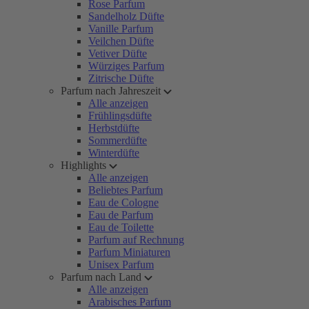
Rose Parfum
Sandelholz Düfte
Vanille Parfum
Veilchen Düfte
Vetiver Düfte
Würziges Parfum
Zitrische Düfte
Parfum nach Jahreszeit
Alle anzeigen
Frühlingsdüfte
Herbstdüfte
Sommerdüfte
Winterdüfte
Highlights
Alle anzeigen
Beliebtes Parfum
Eau de Cologne
Eau de Parfum
Eau de Toilette
Parfum auf Rechnung
Parfum Miniaturen
Unisex Parfum
Parfum nach Land
Alle anzeigen
Arabisches Parfum