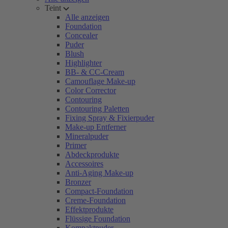
Teint
Alle anzeigen
Foundation
Concealer
Puder
Blush
Highlighter
BB- & CC-Cream
Camouflage Make-up
Color Corrector
Contouring
Contouring Paletten
Fixing Spray & Fixierpuder
Make-up Entferner
Mineralpuder
Primer
Abdeckprodukte
Accessoires
Anti-Aging Make-up
Bronzer
Compact-Foundation
Creme-Foundation
Effektprodukte
Flüssige Foundation
Kompaktpuder