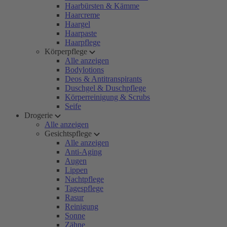
Haarbürsten & Kämme
Haarcreme
Haargel
Haarpaste
Haarpflege
Körperpflege
Alle anzeigen
Bodylotions
Deos & Antitranspirants
Duschgel & Duschpflege
Körperreinigung & Scrubs
Seife
Drogerie
Alle anzeigen
Gesichtspflege
Alle anzeigen
Anti-Aging
Augen
Lippen
Nachtpflege
Tagespflege
Rasur
Reinigung
Sonne
Zähne