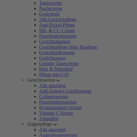
Tagescreme
Nachtcreme
Gesichtsöl
24h-Gesichtspflege
Anti-Pickel-Pflege
BB- & CC-Cream
Feuchtigkeitscreme
Gesichtsmasken
Gesichtspflege ohne Parabene
Gesichtspflegesets
Gesichtsspray
Getönte Tagescreme
Hals & Dekolleté
Pflege mit Q10
Gesichtsserum
Alle anzeigen
Anti-Aging-Gesichtsserum
Collagenserum
Feuchtigkeitsserum
Hyaluronsäure-Serum
Vitamin C Serum
Ampullen
Augenpflege
Alle anzeigen
Augenbrauenserum