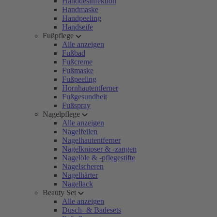
Handdesinfektion
Handmaske
Handpeeling
Handseife
Fußpflege
Alle anzeigen
Fußbad
Fußcreme
Fußmaske
Fußpeeling
Hornhautentferner
Fußgesundheit
Fußspray
Nagelpflege
Alle anzeigen
Nagelfeilen
Nagelhautentferner
Nagelknipser & -zangen
Nagelöle & -pflegestifte
Nagelscheren
Nagelhärter
Nagellack
Beauty Set
Alle anzeigen
Dusch- & Badesets