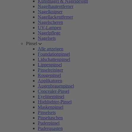
Kunstnägel & Nageldesign
Nagelhautentferner
Nagelknipser
Nagellackentferner
Nagelscheren
UV-Lampen
Nagelpflege
Nagelsets
Pinsel
Alle anzeigen
Foundationpinsel
Lidschattenpinsel
Lippenpinsel
Pinselreiniger
Rougepinsel
Applikatoren
Augenbrauenpinsel
Concealer-Pinsel
Eyelinerpinsel
Highlighter-Pinsel
Maskenpinsel
Pinselsets
Pinseltaschen
Puderpinsel
Puderquasten