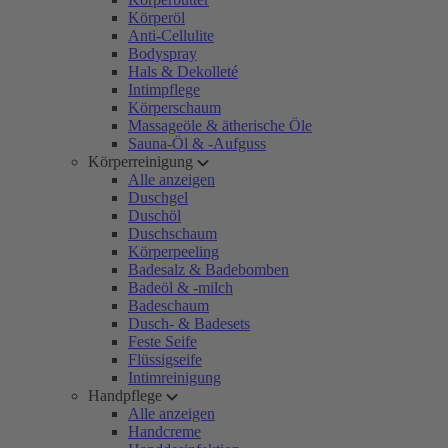
Körperöl
Anti-Cellulite
Bodyspray
Hals & Dekolleté
Intimpflege
Körperschaum
Massageöle & ätherische Öle
Sauna-Öl & -Aufguss
Körperreinigung
Alle anzeigen
Duschgel
Duschöl
Duschschaum
Körperpeeling
Badesalz & Badebomben
Badeöl & -milch
Badeschaum
Dusch- & Badesets
Feste Seife
Flüssigseife
Intimreinigung
Handpflege
Alle anzeigen
Handcreme