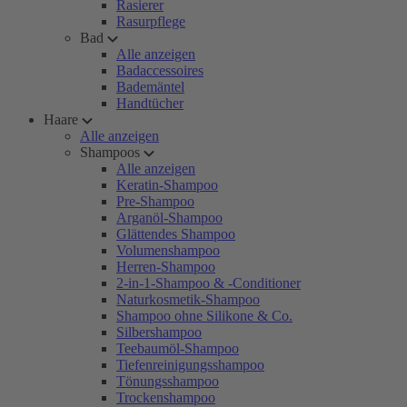
Rasierer
Rasurpflege
Bad
Alle anzeigen
Badaccessoires
Bademäntel
Handtücher
Haare
Alle anzeigen
Shampoos
Alle anzeigen
Keratin-Shampoo
Pre-Shampoo
Arganöl-Shampoo
Glättendes Shampoo
Volumenshampoo
Herren-Shampoo
2-in-1-Shampoo & -Conditioner
Naturkosmetik-Shampoo
Shampoo ohne Silikone & Co.
Silbershampoo
Teebaumöl-Shampoo
Tiefenreinigungsshampoo
Tönungsshampoo
Trockenshampoo