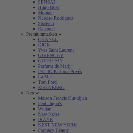
SENSAI
Hugo Boss
Montale
Narciso Rodriguez
Shiseido
Rabanne
Premiummarken
CHANEL
DIOR
Yves Saint Laurent
GIVENCHY
GUERLAIN
Parfums de Marly
INITIO Parfums Privés
La Mer
Tom Ford
EISENBERG
Neu
Maison Francis Kurkdjian
Penhaligon's
Widian
New Notes
IRÄYE
NEST NEW YORK
Farmacy Beauty