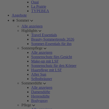
Ouai
La Prairie
TYPEBEA
Angebote
☀️ Sommer
Alle anzeigen
Highlights
Travel Essentials
Beauty-Sommertrends 2026
Sommer-Essentials für ihn
Sonnenpflege
Alle anzeigen
Sonnenschutz fürs Gesicht
Make-up mit LSF
Sonnenschutz für den Körper
Haarpflege mit LSF
After Sun
Selbstbräuner
Sommerdüfte
Alle anzeigen
Damendüfte
Herrendüfte
Bodyspray
Pflege