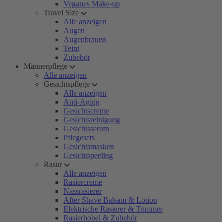
Veganes Make-up
Travel Size
Alle anzeigen
Augen
Augenbrauen
Teint
Zubehör
Männerpflege
Alle anzeigen
Gesichtspflege
Alle anzeigen
Anti-Aging
Gesichtscreme
Gesichtsreinigung
Gesichtsserum
Pflegesets
Gesichtsmasken
Gesichtspeeling
Rasur
Alle anzeigen
Rasiercreme
Nassrasierer
After Shave Balsam & Lotion
Elektrische Rasierer & Trimmer
Rasierhobel & Zubehör