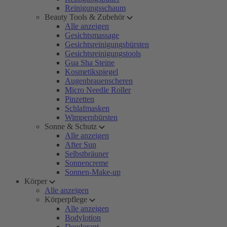
Reinigungsschaum
Beauty Tools & Zubehör
Alle anzeigen
Gesichtsmassage
Gesichtsreinigungsbürsten
Gesichtsreinigungstools
Gua Sha Steine
Kosmetikspiegel
Augenbrauenscheren
Micro Needle Roller
Pinzetten
Schlafmasken
Wimpernbürsten
Sonne & Schutz
Alle anzeigen
After Sun
Selbstbräuner
Sonnencreme
Sonnen-Make-up
Körper
Alle anzeigen
Körperpflege
Alle anzeigen
Bodylotion
Deodorant