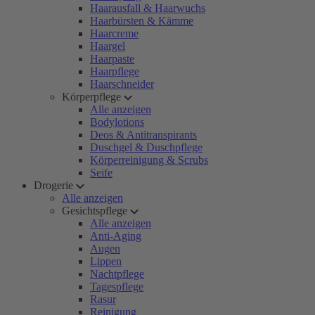
Haarausfall & Haarwuchs
Haarbürsten & Kämme
Haarcreme
Haargel
Haarpaste
Haarpflege
Haarschneider
Körperpflege
Alle anzeigen
Bodylotions
Deos & Antitranspirants
Duschgel & Duschpflege
Körperreinigung & Scrubs
Seife
Drogerie
Alle anzeigen
Gesichtspflege
Alle anzeigen
Anti-Aging
Augen
Lippen
Nachtpflege
Tagespflege
Rasur
Reinigung