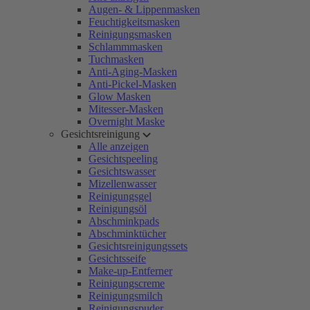
Augen- & Lippenmasken
Feuchtigkeitsmasken
Reinigungsmasken
Schlammmasken
Tuchmasken
Anti-Aging-Masken
Anti-Pickel-Masken
Glow Masken
Mitesser-Masken
Overnight Maske
Gesichtsreinigung
Alle anzeigen
Gesichtspeeling
Gesichtswasser
Mizellenwasser
Reinigungsgel
Reinigungsöl
Abschminkpads
Abschminktücher
Gesichtsreinigungssets
Gesichtsseife
Make-up-Entferner
Reinigungscreme
Reinigungsmilch
Reinigungspuder