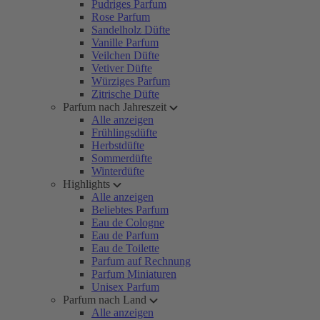
Pudriges Parfum
Rose Parfum
Sandelholz Düfte
Vanille Parfum
Veilchen Düfte
Vetiver Düfte
Würziges Parfum
Zitrische Düfte
Parfum nach Jahreszeit
Alle anzeigen
Frühlingsdüfte
Herbstdüfte
Sommerdüfte
Winterdüfte
Highlights
Alle anzeigen
Beliebtes Parfum
Eau de Cologne
Eau de Parfum
Eau de Toilette
Parfum auf Rechnung
Parfum Miniaturen
Unisex Parfum
Parfum nach Land
Alle anzeigen