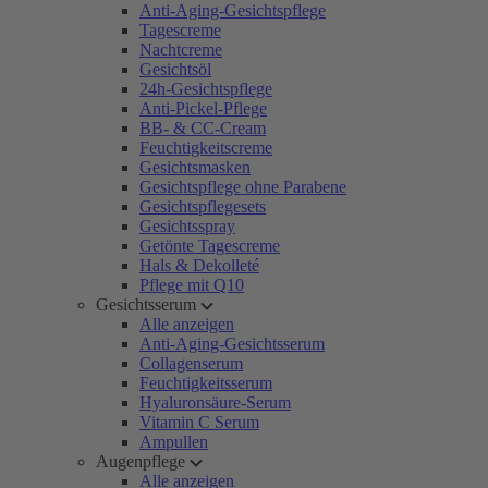
Anti-Aging-Gesichtspflege
Tagescreme
Nachtcreme
Gesichtsöl
24h-Gesichtspflege
Anti-Pickel-Pflege
BB- & CC-Cream
Feuchtigkeitscreme
Gesichtsmasken
Gesichtspflege ohne Parabene
Gesichtspflegesets
Gesichtsspray
Getönte Tagescreme
Hals & Dekolleté
Pflege mit Q10
Gesichtsserum
Alle anzeigen
Anti-Aging-Gesichtsserum
Collagenserum
Feuchtigkeitsserum
Hyaluronsäure-Serum
Vitamin C Serum
Ampullen
Augenpflege
Alle anzeigen