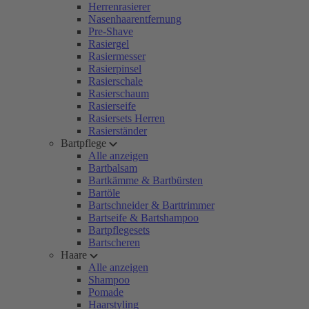
Herrenrasierer
Nasenhaarentfernung
Pre-Shave
Rasiergel
Rasiermesser
Rasierpinsel
Rasierschale
Rasierschaum
Rasierseife
Rasiersets Herren
Rasierständer
Bartpflege
Alle anzeigen
Bartbalsam
Bartkämme & Bartbürsten
Bartöle
Bartschneider & Barttrimmer
Bartseife & Bartshampoo
Bartpflegesets
Bartscheren
Haare
Alle anzeigen
Shampoo
Pomade
Haarstyling