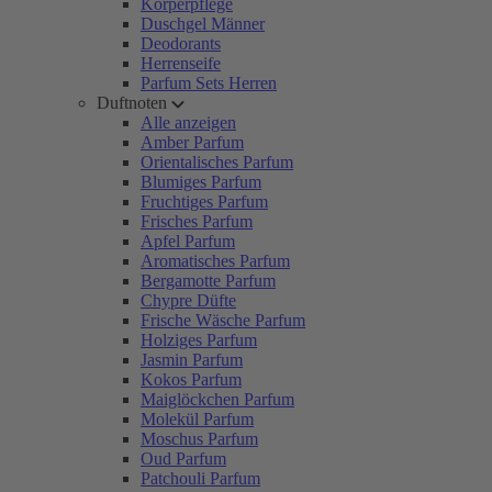
Körperpflege
Duschgel Männer
Deodorants
Herrenseife
Parfum Sets Herren
Duftnoten
Alle anzeigen
Amber Parfum
Orientalisches Parfum
Blumiges Parfum
Fruchtiges Parfum
Frisches Parfum
Apfel Parfum
Aromatisches Parfum
Bergamotte Parfum
Chypre Düfte
Frische Wäsche Parfum
Holziges Parfum
Jasmin Parfum
Kokos Parfum
Maiglöckchen Parfum
Molekül Parfum
Moschus Parfum
Oud Parfum
Patchouli Parfum