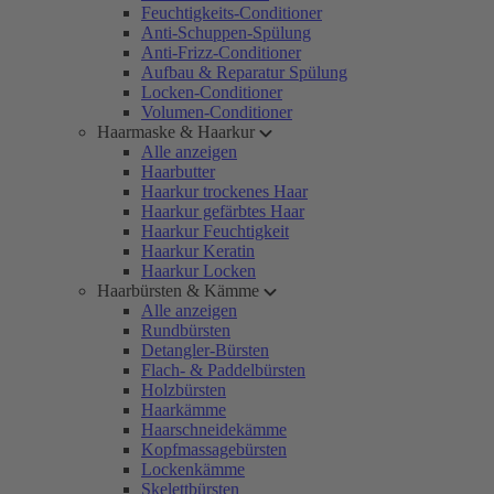
Feuchtigkeits-Conditioner
Anti-Schuppen-Spülung
Anti-Frizz-Conditioner
Aufbau & Reparatur Spülung
Locken-Conditioner
Volumen-Conditioner
Haarmaske & Haarkur
Alle anzeigen
Haarbutter
Haarkur trockenes Haar
Haarkur gefärbtes Haar
Haarkur Feuchtigkeit
Haarkur Keratin
Haarkur Locken
Haarbürsten & Kämme
Alle anzeigen
Rundbürsten
Detangler-Bürsten
Flach- & Paddelbürsten
Holzbürsten
Haarkämme
Haarschneidekämme
Kopfmassagebürsten
Lockenkämme
Skelettbürsten