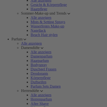
Alle anzeigen
Gesicht & Körperpflege
Haarpflege
Sommer-Make-up und Trends
Alle anzeigen
Mists & Setting Sprays
Wasserfestes Make-up
Nagellack
Beach Hair stylen
Parfum
Alle anzeigen
Damendüfte
Alle anzeigen
Damenparfum
Haarparfum
Bodyspray
Duschgel Frauen
Deodorants
Körperpflege
Duftseifen
Parfum Sets Damen
Herrendüfte
Alle anzeigen
Herrenparfum
After Shave