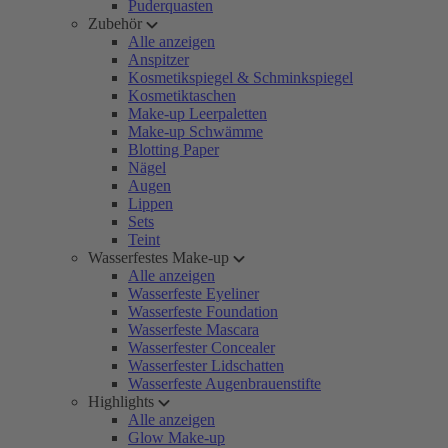
Puderquasten
Zubehör
Alle anzeigen
Anspitzer
Kosmetikspiegel & Schminkspiegel
Kosmetiktaschen
Make-up Leerpaletten
Make-up Schwämme
Blotting Paper
Nägel
Augen
Lippen
Sets
Teint
Wasserfestes Make-up
Alle anzeigen
Wasserfeste Eyeliner
Wasserfeste Foundation
Wasserfeste Mascara
Wasserfester Concealer
Wasserfester Lidschatten
Wasserfeste Augenbrauenstifte
Highlights
Alle anzeigen
Glow Make-up