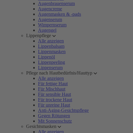
Augenbrauenserum
Augencreme
Augenmasken & -pads
Augenserum
Wimpernserum
Augengel
Lippenpflege
Alle anzeigen
Lippenbalsam
Lippenmasken
Lippenöl
Lippenpeeling
Lippenserum
Pflege nach Hautbedürfnis/Hauttyp
Alle anzeigen
Für fettige Haut
Für Mischhaut
Für sensible Haut
Für trockene Haut
Für unreine Haut
Anti-Aging-Gesichtspflege
Gegen Rötungen
Mit Sonnenschutz
Gesichtsmasken
Alle anzeigen