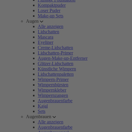
Kompaktpuder
Loser Puder
Make-up Sets
Augen
Alle anzeigen
Lidschatten
Mascara
Eyeliner
Creme-Lidschatten
Lidschatten-Primer
Augen-Make-up-Entferner
Glitzer-Lidschatten
Künstliche Wimpern
Lidschattenpaletten
Wimpern-Primer
Wimpernbürsten
Wimpernkleber
Wimpernzangen
Augenbrauenfarbe
Kajal
Sets
Augenbrauen
Alle anzeigen
Augenbrauenfarbe