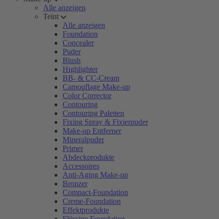
Alle anzeigen
Teint
Alle anzeigen
Foundation
Concealer
Puder
Blush
Highlighter
BB- & CC-Cream
Camouflage Make-up
Color Corrector
Contouring
Contouring Paletten
Fixing Spray & Fixierpuder
Make-up Entferner
Mineralpuder
Primer
Abdeckprodukte
Accessoires
Anti-Aging Make-up
Bronzer
Compact-Foundation
Creme-Foundation
Effektprodukte
Flüssige Foundation