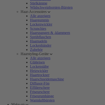
Stielkämme
Wildschweinborsten-Bürsten
Haar-Accessoires
Alle anzeigen
Haargummis
Lockenwickler
Scrunchies
Haarspangen & -klammern
Sprühflaschen
Haarnadeln
Lockenbänder
Zubehör
Haarstyling-Geräte
Alle anzeigen
Glätteisen
Lockenstäbe
Heizwickler
Haartrockner
Haarschneidemaschine
Diffusor-Fön
Effilierschere
Friseurschere
Friseurumhänge
Warmluftbürsten
Make-up