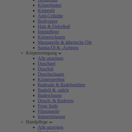
Körperbutter
Körperöl
Anti-Cellulite
Bodyspray
Hals & Dekolleté
Intimpflege
Körperschaum
Massageöle & ätherische Öle
Sauna-Öl & -Aufguss
Körperreinigung
Alle anzeigen
Duschgel
Duschöl
Duschschaum
Körperpeeling
Badesalz & Badebomben
Badeöl & -milch
Badeschaum
Dusch- & Badesets
Feste Seife
Flüssigseife
Intimreinigung
Handpflege
Alle anzeigen