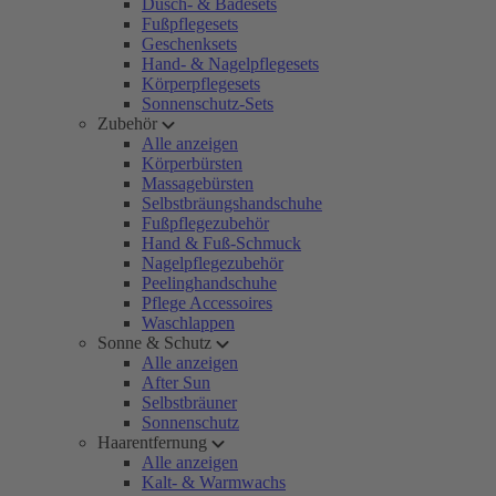
Dusch- & Badesets
Fußpflegesets
Geschenksets
Hand- & Nagelpflegesets
Körperpflegesets
Sonnenschutz-Sets
Zubehör
Alle anzeigen
Körperbürsten
Massagebürsten
Selbstbräungshandschuhe
Fußpflegezubehör
Hand & Fuß-Schmuck
Nagelpflegezubehör
Peelinghandschuhe
Pflege Accessoires
Waschlappen
Sonne & Schutz
Alle anzeigen
After Sun
Selbstbräuner
Sonnenschutz
Haarentfernung
Alle anzeigen
Kalt- & Warmwachs