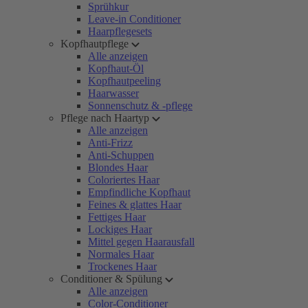
Sprühkur
Leave-in Conditioner
Haarpflegesets
Kopfhautpflege
Alle anzeigen
Kopfhaut-Öl
Kopfhautpeeling
Haarwasser
Sonnenschutz & -pflege
Pflege nach Haartyp
Alle anzeigen
Anti-Frizz
Anti-Schuppen
Blondes Haar
Coloriertes Haar
Empfindliche Kopfhaut
Feines & glattes Haar
Fettiges Haar
Lockiges Haar
Mittel gegen Haarausfall
Normales Haar
Trockenes Haar
Conditioner & Spülung
Alle anzeigen
Color-Conditioner