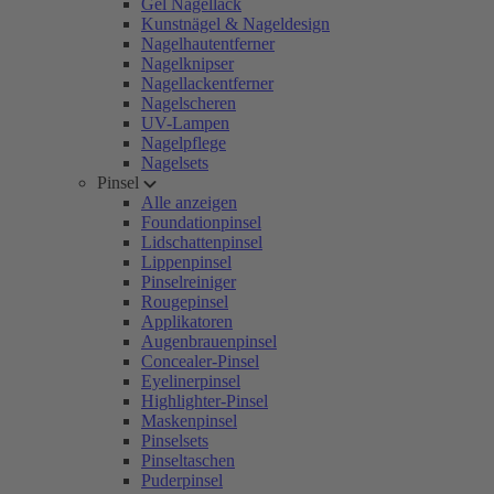
Gel Nagellack
Kunstnägel & Nageldesign
Nagelhautentferner
Nagelknipser
Nagellackentferner
Nagelscheren
UV-Lampen
Nagelpflege
Nagelsets
Pinsel
Alle anzeigen
Foundationpinsel
Lidschattenpinsel
Lippenpinsel
Pinselreiniger
Rougepinsel
Applikatoren
Augenbrauenpinsel
Concealer-Pinsel
Eyelinerpinsel
Highlighter-Pinsel
Maskenpinsel
Pinselsets
Pinseltaschen
Puderpinsel