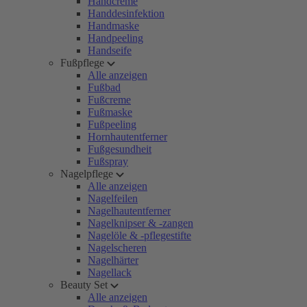
Handcreme
Handdesinfektion
Handmaske
Handpeeling
Handseife
Fußpflege
Alle anzeigen
Fußbad
Fußcreme
Fußmaske
Fußpeeling
Hornhautentferner
Fußgesundheit
Fußspray
Nagelpflege
Alle anzeigen
Nagelfeilen
Nagelhautentferner
Nagelknipser & -zangen
Nagelöle & -pflegestifte
Nagelscheren
Nagelhärter
Nagellack
Beauty Set
Alle anzeigen