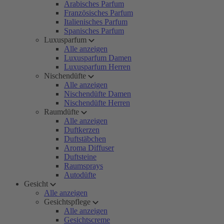
Arabisches Parfum
Französisches Parfum
Italienisches Parfum
Spanisches Parfum
Luxusparfum
Alle anzeigen
Luxusparfum Damen
Luxusparfum Herren
Nischendüfte
Alle anzeigen
Nischendüfte Damen
Nischendüfte Herren
Raumdüfte
Alle anzeigen
Duftkerzen
Duftstäbchen
Aroma Diffuser
Duftsteine
Raumsprays
Autodüfte
Gesicht
Alle anzeigen
Gesichtspflege
Alle anzeigen
Gesichtscreme