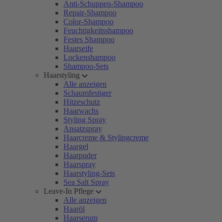
Anti-Schuppen-Shampoo
Repair-Shampoo
Color-Shampoo
Feuchtigkeitsshampoo
Festes Shampoo
Haarseife
Lockenshampoo
Shampoo-Sets
Haarstyling
Alle anzeigen
Schaumfestiger
Hitzeschutz
Haarwachs
Styling Spray
Ansatzspray
Haarcreme & Stylingcreme
Haargel
Haarpuder
Haarspray
Haarstyling-Sets
Sea Salt Spray
Leave-In Pflege
Alle anzeigen
Haaröl
Haarserum