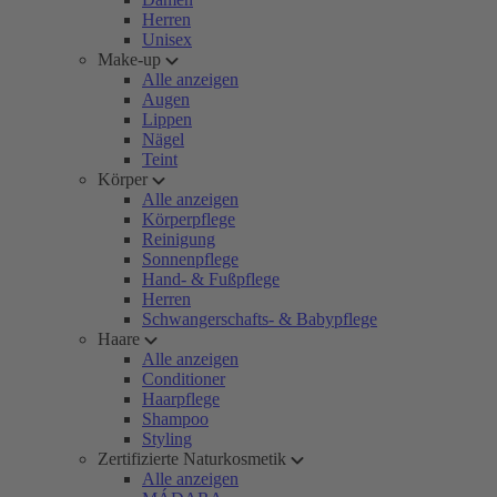
Herren
Unisex
Make-up
Alle anzeigen
Augen
Lippen
Nägel
Teint
Körper
Alle anzeigen
Körperpflege
Reinigung
Sonnenpflege
Hand- & Fußpflege
Herren
Schwangerschafts- & Babypflege
Haare
Alle anzeigen
Conditioner
Haarpflege
Shampoo
Styling
Zertifizierte Naturkosmetik
Alle anzeigen