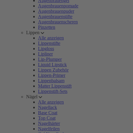
Augenbrauengel
Augenbrauenpomade
Augenbrauenpuder
Augenbrauenstifte
Augenbrauenscheren
Pinzetten
Lippen
Alle anzeigen
Lippenstifte
Lipgloss
Lipliner
Lip-Plumper
Liquid Lipstick
Lippen Zubehör
Lippen-Primer
Lippenbalsam
Matter Lippenstift
Lippenstift-Sets
Nägel
Alle anzeigen
Nagellack
Base Coat
Top Coat
Nagelhärter
Nagelfeilen