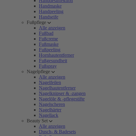
Handdesinfektion
Handmaske
Handpeeling
Handseife
Fußpflege
Alle anzeigen
Fußbad
Fußcreme
Fußmaske
Fußpeeling
Hornhautentferner
Fußgesundheit
Fußspray
Nagelpflege
Alle anzeigen
Nagelfeilen
Nagelhautentferner
Nagelknipser & -zangen
Nagelöle & -pflegestifte
Nagelscheren
Nagelhärter
Nagellack
Beauty Set
Alle anzeigen
Dusch- & Badesets