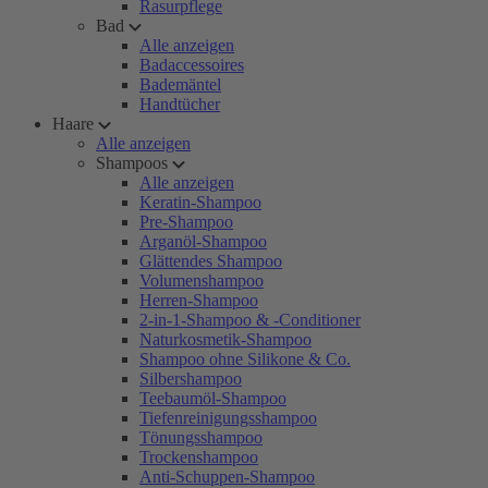
Rasurpflege
Bad
Alle anzeigen
Badaccessoires
Bademäntel
Handtücher
Haare
Alle anzeigen
Shampoos
Alle anzeigen
Keratin-Shampoo
Pre-Shampoo
Arganöl-Shampoo
Glättendes Shampoo
Volumenshampoo
Herren-Shampoo
2-in-1-Shampoo & -Conditioner
Naturkosmetik-Shampoo
Shampoo ohne Silikone & Co.
Silbershampoo
Teebaumöl-Shampoo
Tiefenreinigungsshampoo
Tönungsshampoo
Trockenshampoo
Anti-Schuppen-Shampoo