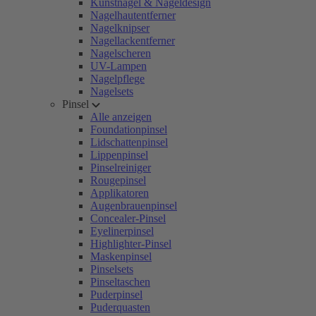
Kunstnägel & Nageldesign
Nagelhautentferner
Nagelknipser
Nagellackentferner
Nagelscheren
UV-Lampen
Nagelpflege
Nagelsets
Pinsel
Alle anzeigen
Foundationpinsel
Lidschattenpinsel
Lippenpinsel
Pinselreiniger
Rougepinsel
Applikatoren
Augenbrauenpinsel
Concealer-Pinsel
Eyelinerpinsel
Highlighter-Pinsel
Maskenpinsel
Pinselsets
Pinseltaschen
Puderpinsel
Puderquasten