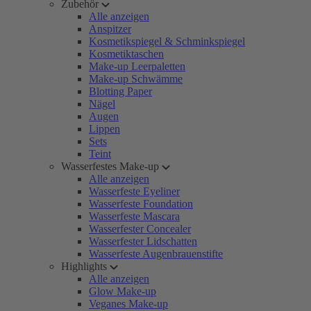
Zubehör
Alle anzeigen
Anspitzer
Kosmetikspiegel & Schminkspiegel
Kosmetiktaschen
Make-up Leerpaletten
Make-up Schwämme
Blotting Paper
Nägel
Augen
Lippen
Sets
Teint
Wasserfestes Make-up
Alle anzeigen
Wasserfeste Eyeliner
Wasserfeste Foundation
Wasserfeste Mascara
Wasserfester Concealer
Wasserfester Lidschatten
Wasserfeste Augenbrauenstifte
Highlights
Alle anzeigen
Glow Make-up
Veganes Make-up