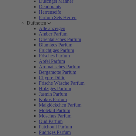
Duschgel Männer
Deodorants
Herrenseife
Parfum Sets Herren
Duftnoten
Alle anzeigen
Amber Parfum
Orientalisches Parfum
Blumiges Parfum
Fruchtiges Parfum
Frisches Parfum
Apfel Parfum
Aromatisches Parfum
Bergamotte Parfum
Chypre Düfte
Frische Wäsche Parfum
Holziges Parfum
Jasmin Parfum
Kokos Parfum
Maiglöckchen Parfum
Molekül Parfum
Moschus Parfum
Oud Parfum
Patchouli Parfum
Pudriges Parfum