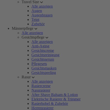
Travel Size
Alle anzeigen
Augen
Augenbrauen
Teint
Zubehör
Männerpflege
Alle anzeigen
Gesichtspflege
Alle anzeigen
Anti-Aging
Gesichtscreme
Gesichtsreinigung
Gesichtsserum
Pflegesets
Gesichtsmasken
Gesichtspeeling
Rasur
Alle anzeigen
Rasiercreme
Nassrasierer
After Shave Balsam & Lotion
Elektrische Rasierer & Trimmer
Rasierhobel & Zubehör
Herrenrasierer