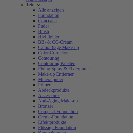
Teint
Alle anzeigen
Foundation
Concealer
Puder
Blush
Highlighter
BB- & CC-Cream
Camouflage Make-up
Color Corrector
Contouring
Contouring Paletten
Fixing Spray & Fixierpuder
Make-up Entferner
Mineralpuder
Primer
Abdeckprodukte
Accessoires
Anti-Aging Make-up
Bronzer
Compact-Foundation
Creme-Foundation
Effektprodukte
Flüssige Foundation
Kompaktpuder