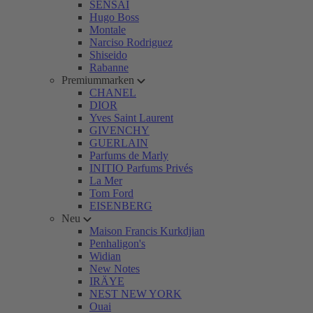
SENSAI
Hugo Boss
Montale
Narciso Rodriguez
Shiseido
Rabanne
Premiummarken
CHANEL
DIOR
Yves Saint Laurent
GIVENCHY
GUERLAIN
Parfums de Marly
INITIO Parfums Privés
La Mer
Tom Ford
EISENBERG
Neu
Maison Francis Kurkdjian
Penhaligon's
Widian
New Notes
IRÄYE
NEST NEW YORK
Ouai