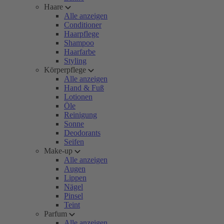
Haare
Alle anzeigen
Conditioner
Haarpflege
Shampoo
Haarfarbe
Styling
Körperpflege
Alle anzeigen
Hand & Fuß
Lotionen
Öle
Reinigung
Sonne
Deodorants
Seifen
Make-up
Alle anzeigen
Augen
Lippen
Nägel
Pinsel
Teint
Parfum
Alle anzeigen