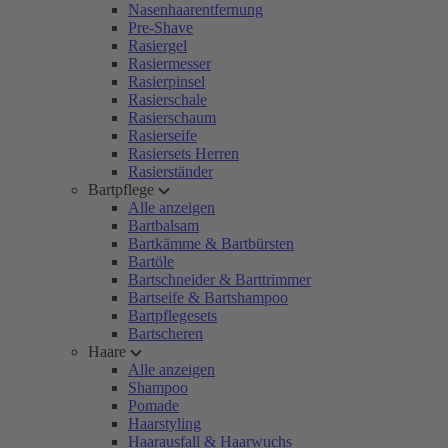
Nasenhaarentfernung
Pre-Shave
Rasiergel
Rasiermesser
Rasierpinsel
Rasierschale
Rasierschaum
Rasierseife
Rasiersets Herren
Rasierständer
Bartpflege
Alle anzeigen
Bartbalsam
Bartkämme & Bartbürsten
Bartöle
Bartschneider & Barttrimmer
Bartseife & Bartshampoo
Bartpflegesets
Bartscheren
Haare
Alle anzeigen
Shampoo
Pomade
Haarstyling
Haarausfall & Haarwuchs