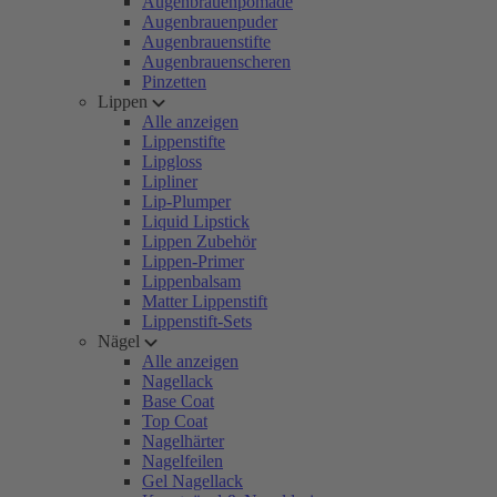
Augenbrauenpomade
Augenbrauenpuder
Augenbrauenstifte
Augenbrauenscheren
Pinzetten
Lippen
Alle anzeigen
Lippenstifte
Lipgloss
Lipliner
Lip-Plumper
Liquid Lipstick
Lippen Zubehör
Lippen-Primer
Lippenbalsam
Matter Lippenstift
Lippenstift-Sets
Nägel
Alle anzeigen
Nagellack
Base Coat
Top Coat
Nagelhärter
Nagelfeilen
Gel Nagellack