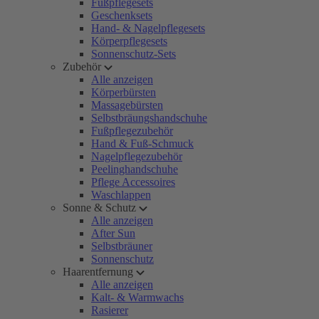
Fußpflegesets
Geschenksets
Hand- & Nagelpflegesets
Körperpflegesets
Sonnenschutz-Sets
Zubehör
Alle anzeigen
Körperbürsten
Massagebürsten
Selbstbräungshandschuhe
Fußpflegezubehör
Hand & Fuß-Schmuck
Nagelpflegezubehör
Peelinghandschuhe
Pflege Accessoires
Waschlappen
Sonne & Schutz
Alle anzeigen
After Sun
Selbstbräuner
Sonnenschutz
Haarentfernung
Alle anzeigen
Kalt- & Warmwachs
Rasierer