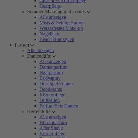
Gesicht & Körperpflege
Haarpflege
Sommer-Make-up und Trends
Alle anzeigen
Mists & Setting Sprays
Wasserfestes Make-up
Nagellack
Beach Hair stylen
Parfum
Alle anzeigen
Damendüfte
Alle anzeigen
Damenparfum
Haarparfum
Bodyspray
Duschgel Frauen
Deodorants
Körperpflege
Duftseifen
Parfum Sets Damen
Herrendüfte
Alle anzeigen
Herrenparfum
After Shave
Körperpflege