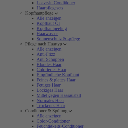
Leave-in Conditioner
Haarpflegesets
Kopfhautpflege
Alle anzeigen
Kopfhaut-Öl
Kopfhautpeeling
Haarwasser
Sonnenschutz & -pflege
Pflege nach Haartyp
Alle anzeigen
Anti-Frizz
Anti-Schuppen
Blondes Haar
Coloriertes Haar
Empfindliche Kopfhaut
Feines & glattes Haar
Fettiges Haar
Lockiges Haar
Mittel gegen Haarausfall
Normales Haar
Trockenes Haar
Conditioner & Spülung
Alle anzeigen
Color-Conditioner
Feuchtigkeits-Conditioner