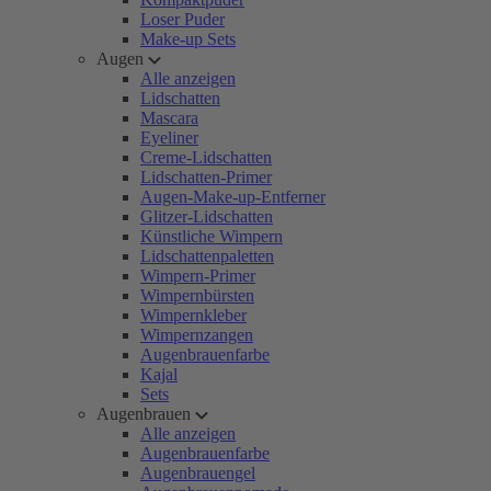
Loser Puder
Make-up Sets
Augen
Alle anzeigen
Lidschatten
Mascara
Eyeliner
Creme-Lidschatten
Lidschatten-Primer
Augen-Make-up-Entferner
Glitzer-Lidschatten
Künstliche Wimpern
Lidschattenpaletten
Wimpern-Primer
Wimpernbürsten
Wimpernkleber
Wimpernzangen
Augenbrauenfarbe
Kajal
Sets
Augenbrauen
Alle anzeigen
Augenbrauenfarbe
Augenbrauengel