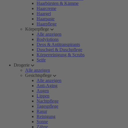
Haarbürsten & Kämme
Haarcreme
Haargel
Haarpaste
Haarpflege
Körperpflege
Alle anzeigen
Bodylotions
Deos & Antitranspirants
Duschgel & Duschpflege
Körperreinigung & Scrubs
Seife
Drogerie
Alle anzeigen
Gesichtspflege
Alle anzeigen
Anti-Aging
Augen
Lippen
Nachtpflege
Tagespflege
Rasur
Reinigung
Sonne
Zähne