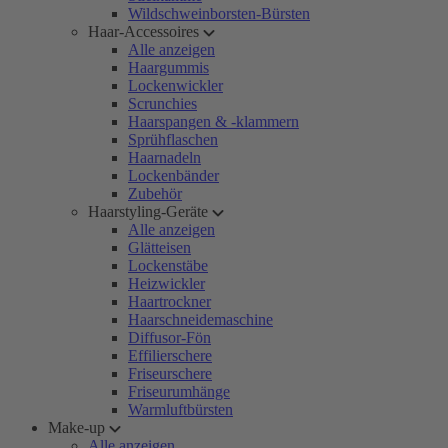
Wildschweinborsten-Bürsten
Haar-Accessoires
Alle anzeigen
Haargummis
Lockenwickler
Scrunchies
Haarspangen & -klammern
Sprühflaschen
Haarnadeln
Lockenbänder
Zubehör
Haarstyling-Geräte
Alle anzeigen
Glätteisen
Lockenstäbe
Heizwickler
Haartrockner
Haarschneidemaschine
Diffusor-Fön
Effilierschere
Friseurschere
Friseurumhänge
Warmluftbürsten
Make-up
Alle anzeigen