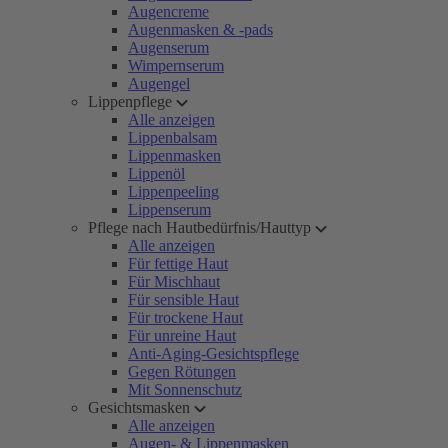
Augencreme
Augenmasken & -pads
Augenserum
Wimpernserum
Augengel
Lippenpflege
Alle anzeigen
Lippenbalsam
Lippenmasken
Lippenöl
Lippenpeeling
Lippenserum
Pflege nach Hautbedürfnis/Hauttyp
Alle anzeigen
Für fettige Haut
Für Mischhaut
Für sensible Haut
Für trockene Haut
Für unreine Haut
Anti-Aging-Gesichtspflege
Gegen Rötungen
Mit Sonnenschutz
Gesichtsmasken
Alle anzeigen
Augen- & Lippenmasken