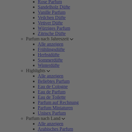
Rose Parfum
Sandelholz Düfte
Vanille Parfum
Veilchen Düfte
Vetiver Düfte
Würziges Parfum
Zitrische Düfte
Parfum nach Jahreszeit
Alle anzeigen
Frühlingsdüfte
Herbstdüfte
Sommerdüfte
Winterdüfte
Highlights
Alle anzeigen
Beliebtes Parfum
Eau de Cologne
Eau de Parfum
Eau de Toilette
Parfum auf Rechnung
Parfum Miniaturen
Unisex Parfum
Parfum nach Land
Alle anzeigen
Arabisches Parfum