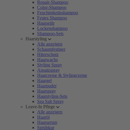
Repair-Shampoo
Color-Shampoo
Feuchtigkeitsshampoo
Festes Shampoo
Haarseife
Lockenshampoo
Shampoo-Sets
Haarstyling
Alle anzeigen
Schaumfestiger
Hitzeschutz
Haarwachs
Styling Spray
Ansatzspray
Haarcreme & Stylingcreme
Haargel
Haarpuder
Haarspray
Haarstyling-Sets
Sea Salt Spray
Leave-In Pflege
Alle anzeigen
Haaröl
Haarserum
Sprühkur