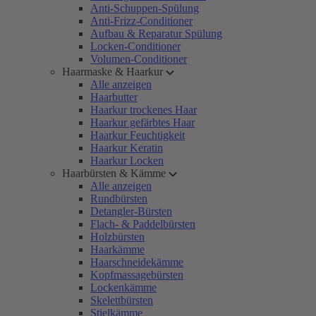
Anti-Schuppen-Spülung
Anti-Frizz-Conditioner
Aufbau & Reparatur Spülung
Locken-Conditioner
Volumen-Conditioner
Haarmaske & Haarkur
Alle anzeigen
Haarbutter
Haarkur trockenes Haar
Haarkur gefärbtes Haar
Haarkur Feuchtigkeit
Haarkur Keratin
Haarkur Locken
Haarbürsten & Kämme
Alle anzeigen
Rundbürsten
Detangler-Bürsten
Flach- & Paddelbürsten
Holzbürsten
Haarkämme
Haarschneidekämme
Kopfmassagebürsten
Lockenkämme
Skelettbürsten
Stielkämme