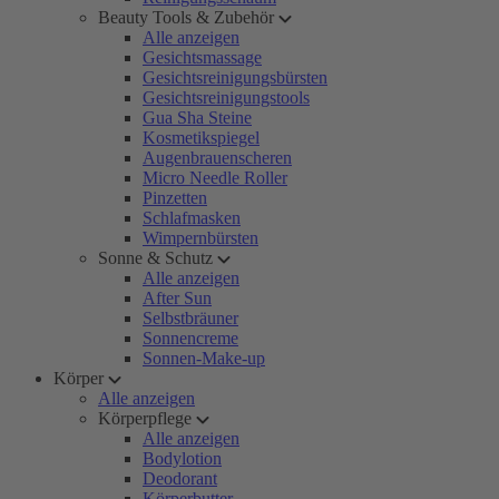
Beauty Tools & Zubehör
Alle anzeigen
Gesichtsmassage
Gesichtsreinigungsbürsten
Gesichtsreinigungstools
Gua Sha Steine
Kosmetikspiegel
Augenbrauenscheren
Micro Needle Roller
Pinzetten
Schlafmasken
Wimpernbürsten
Sonne & Schutz
Alle anzeigen
After Sun
Selbstbräuner
Sonnencreme
Sonnen-Make-up
Körper
Alle anzeigen
Körperpflege
Alle anzeigen
Bodylotion
Deodorant
Körperbutter