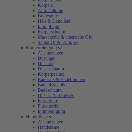
Körperöl
Anti-Cellulite
Bodyspray
Hals & Dekolleté
Intimpflege
Körperschaum
Massageöle & ätherische Öle
Sauna-Öl & -Aufguss
Körperreinigung
Alle anzeigen
Duschgel
Duschöl
Duschschaum
Körperpeeling
Badesalz & Badebomben
Badeöl & -milch
Badeschaum
Dusch- & Badesets
Feste Seife
Flüssigseife
Intimreinigung
Handpflege
Alle anzeigen
Handcreme