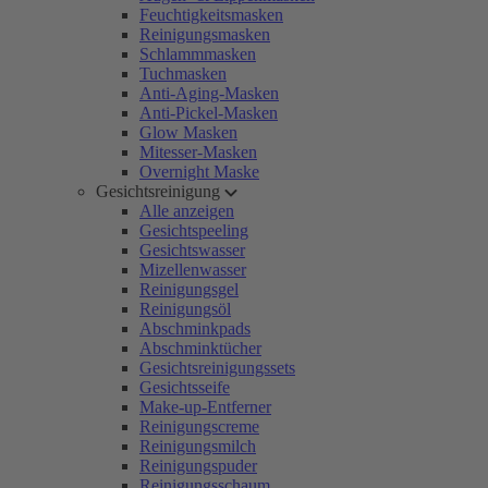
Feuchtigkeitsmasken
Reinigungsmasken
Schlammmasken
Tuchmasken
Anti-Aging-Masken
Anti-Pickel-Masken
Glow Masken
Mitesser-Masken
Overnight Maske
Gesichtsreinigung
Alle anzeigen
Gesichtspeeling
Gesichtswasser
Mizellenwasser
Reinigungsgel
Reinigungsöl
Abschminkpads
Abschminktücher
Gesichtsreinigungssets
Gesichtsseife
Make-up-Entferner
Reinigungscreme
Reinigungsmilch
Reinigungspuder
Reinigungsschaum