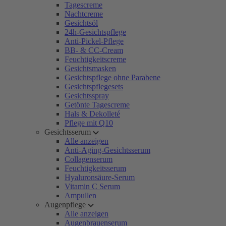
Tagescreme
Nachtcreme
Gesichtsöl
24h-Gesichtspflege
Anti-Pickel-Pflege
BB- & CC-Cream
Feuchtigkeitscreme
Gesichtsmasken
Gesichtspflege ohne Parabene
Gesichtspflegesets
Gesichtsspray
Getönte Tagescreme
Hals & Dekolleté
Pflege mit Q10
Gesichtsserum
Alle anzeigen
Anti-Aging-Gesichtsserum
Collagenserum
Feuchtigkeitsserum
Hyaluronsäure-Serum
Vitamin C Serum
Ampullen
Augenpflege
Alle anzeigen
Augenbrauenserum