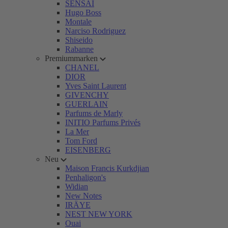
SENSAI
Hugo Boss
Montale
Narciso Rodriguez
Shiseido
Rabanne
Premiummarken
CHANEL
DIOR
Yves Saint Laurent
GIVENCHY
GUERLAIN
Parfums de Marly
INITIO Parfums Privés
La Mer
Tom Ford
EISENBERG
Neu
Maison Francis Kurkdjian
Penhaligon's
Widian
New Notes
IRÄYE
NEST NEW YORK
Ouai