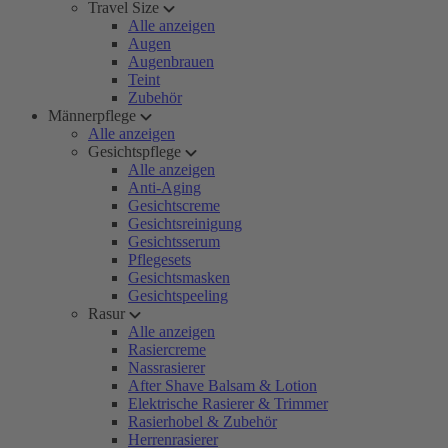
Travel Size
Alle anzeigen
Augen
Augenbrauen
Teint
Zubehör
Männerpflege
Alle anzeigen
Gesichtspflege
Alle anzeigen
Anti-Aging
Gesichtscreme
Gesichtsreinigung
Gesichtsserum
Pflegesets
Gesichtsmasken
Gesichtspeeling
Rasur
Alle anzeigen
Rasiercreme
Nassrasierer
After Shave Balsam & Lotion
Elektrische Rasierer & Trimmer
Rasierhobel & Zubehör
Herrenrasierer