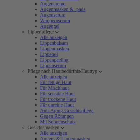
Augencreme
Augenmasken & -pads
Augenserum
Wimpernserum
Augengel
Lippenpflege
Alle anzeigen
Lippenbalsam
Lippenmasken
Lippenöl
Lippenpeeling
Lippenserum
Pflege nach Hautbedürfnis/Hauttyp
Alle anzeigen
Für fettige Haut
Für Mischhaut
Für sensible Haut
Für trockene Haut
Für unreine Haut
Anti-Aging-Gesichtspflege
Gegen Rötungen
Mit Sonnenschutz
Gesichtsmasken
Alle anzeigen
Augen- & Lippenmasken