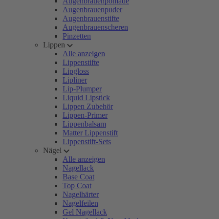
Augenbrauenpomade
Augenbrauenpuder
Augenbrauenstifte
Augenbrauenscheren
Pinzetten
Lippen
Alle anzeigen
Lippenstifte
Lipgloss
Lipliner
Lip-Plumper
Liquid Lipstick
Lippen Zubehör
Lippen-Primer
Lippenbalsam
Matter Lippenstift
Lippenstift-Sets
Nägel
Alle anzeigen
Nagellack
Base Coat
Top Coat
Nagelhärter
Nagelfeilen
Gel Nagellack