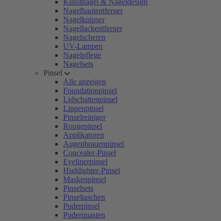
Kunstnägel & Nageldesign
Nagelhautentferner
Nagelknipser
Nagellackentferner
Nagelscheren
UV-Lampen
Nagelpflege
Nagelsets
Pinsel
Alle anzeigen
Foundationpinsel
Lidschattenpinsel
Lippenpinsel
Pinselreiniger
Rougepinsel
Applikatoren
Augenbrauenpinsel
Concealer-Pinsel
Eyelinerpinsel
Highlighter-Pinsel
Maskenpinsel
Pinselsets
Pinseltaschen
Puderpinsel
Puderquasten