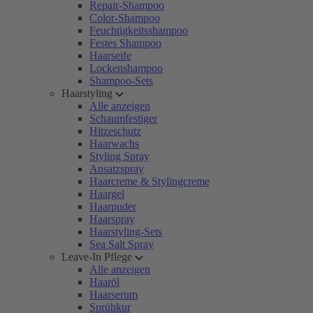
Repair-Shampoo
Color-Shampoo
Feuchtigkeitsshampoo
Festes Shampoo
Haarseife
Lockenshampoo
Shampoo-Sets
Haarstyling
Alle anzeigen
Schaumfestiger
Hitzeschutz
Haarwachs
Styling Spray
Ansatzspray
Haarcreme & Stylingcreme
Haargel
Haarpuder
Haarspray
Haarstyling-Sets
Sea Salt Spray
Leave-In Pflege
Alle anzeigen
Haaröl
Haarserum
Sprühkur