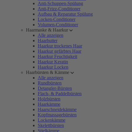
Anti-Schuppen-Spülung
Anti-Frizz-Conditioner
Aufbau & Reparatur Spülung
Locken-Conditioner
Volumen-Conditioner
Haarmaske & Haarkur
Alle anzeigen
Haarbutter
Haarkur trockenes Haar
Haarkur gefärbtes Haar
Haarkur Feuchtigkeit
Haarkur Keratin
Haarkur Locken
Haarbürsten & Kämme
Alle anzeigen
Rundbürsten
Detangler-Bürsten
Flach- & Paddelbürsten
Holzbürsten
Haarkämme
Haarschneidekämme
Kopfmassagebürsten
Lockenkämme
Skelettbürsten
Stielkämme