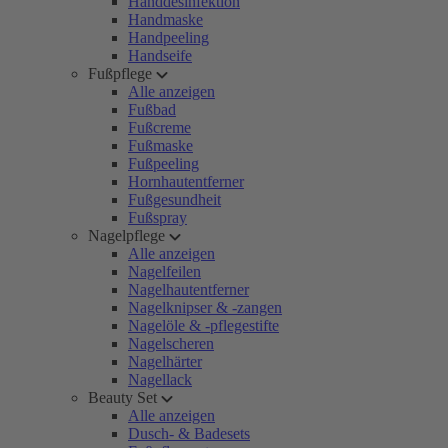
Handdesinfektion
Handmaske
Handpeeling
Handseife
Fußpflege
Alle anzeigen
Fußbad
Fußcreme
Fußmaske
Fußpeeling
Hornhautentferner
Fußgesundheit
Fußspray
Nagelpflege
Alle anzeigen
Nagelfeilen
Nagelhautentferner
Nagelknipser & -zangen
Nagelöle & -pflegestifte
Nagelscheren
Nagelhärter
Nagellack
Beauty Set
Alle anzeigen
Dusch- & Badesets