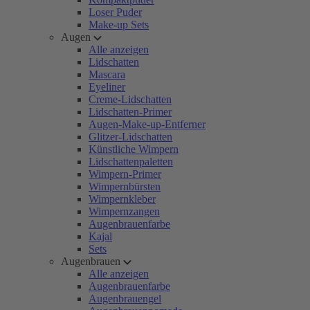
Loser Puder
Make-up Sets
Augen
Alle anzeigen
Lidschatten
Mascara
Eyeliner
Creme-Lidschatten
Lidschatten-Primer
Augen-Make-up-Entferner
Glitzer-Lidschatten
Künstliche Wimpern
Lidschattenpaletten
Wimpern-Primer
Wimpernbürsten
Wimpernkleber
Wimpernzangen
Augenbrauenfarbe
Kajal
Sets
Augenbrauen
Alle anzeigen
Augenbrauenfarbe
Augenbrauengel