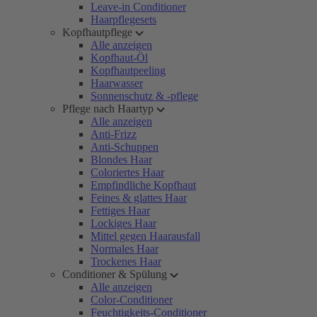
Leave-in Conditioner
Haarpflegesets
Kopfhautpflege
Alle anzeigen
Kopfhaut-Öl
Kopfhautpeeling
Haarwasser
Sonnenschutz & -pflege
Pflege nach Haartyp
Alle anzeigen
Anti-Frizz
Anti-Schuppen
Blondes Haar
Coloriertes Haar
Empfindliche Kopfhaut
Feines & glattes Haar
Fettiges Haar
Lockiges Haar
Mittel gegen Haarausfall
Normales Haar
Trockenes Haar
Conditioner & Spülung
Alle anzeigen
Color-Conditioner
Feuchtigkeits-Conditioner