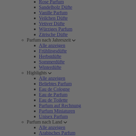
Rose Parfum
Sandelholz Düfte
Vanille Parfum
Veilchen Düfte
Vetiver Düfte
Würziges Parfum
Zitrische Düfte
Parfum nach Jahreszeit
Alle anzeigen
Frühlingsdüfte
Herbstdüfte
Sommerdüfte
Winterdüfte
Highlights
Alle anzeigen
Beliebtes Parfum
Eau de Cologne
Eau de Parfum
Eau de Toilette
Parfum auf Rechnung
Parfum Miniaturen
Unisex Parfum
Parfum nach Land
Alle anzeigen
Arabisches Parfum