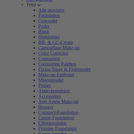
Teint
Alle anzeigen
Foundation
Concealer
Puder
Blush
Highlighter
BB- & CC-Cream
Camouflage Make-up
Color Corrector
Contouring
Contouring Paletten
Fixing Spray & Fixierpuder
Make-up Entferner
Mineralpuder
Primer
Abdeckprodukte
Accessoires
Anti-Aging Make-up
Bronzer
Compact-Foundation
Creme-Foundation
Effektprodukte
Flüssige Foundation
Kompaktpuder