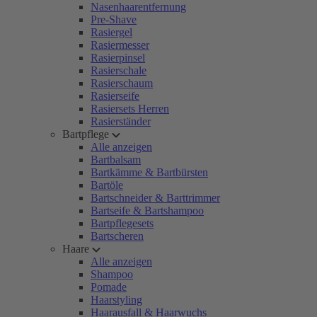
Nasenhaarentfernung
Pre-Shave
Rasiergel
Rasiermesser
Rasierpinsel
Rasierschale
Rasierschaum
Rasierseife
Rasiersets Herren
Rasierständer
Bartpflege
Alle anzeigen
Bartbalsam
Bartkämme & Bartbürsten
Bartöle
Bartschneider & Barttrimmer
Bartseife & Bartshampoo
Bartpflegesets
Bartscheren
Haare
Alle anzeigen
Shampoo
Pomade
Haarstyling
Haarausfall & Haarwuchs