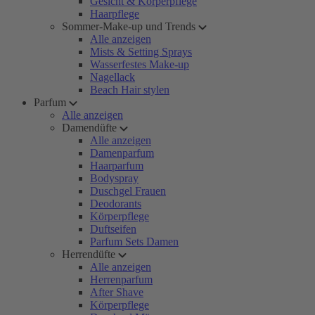
Gesicht & Körperpflege
Haarpflege
Sommer-Make-up und Trends
Alle anzeigen
Mists & Setting Sprays
Wasserfestes Make-up
Nagellack
Beach Hair stylen
Parfum
Alle anzeigen
Damendüfte
Alle anzeigen
Damenparfum
Haarparfum
Bodyspray
Duschgel Frauen
Deodorants
Körperpflege
Duftseifen
Parfum Sets Damen
Herrendüfte
Alle anzeigen
Herrenparfum
After Shave
Körperpflege