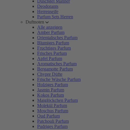
Duschgel Männer
Deodorants
Herrenseife
Parfum Sets Herren
Duftnoten
Alle anzeigen
Amber Parfum
Orientalisches Parfum
Blumiges Parfum
Fruchtiges Parfum
Frisches Parfum
Apfel Parfum
Aromatisches Parfum
Bergamotte Parfum
Chypre Düfte
Frische Wäsche Parfum
Holziges Parfum
Jasmin Parfum
Kokos Parfum
Maiglöckchen Parfum
Molekül Parfum
Moschus Parfum
Oud Parfum
Patchouli Parfum
Pudriges Parfum