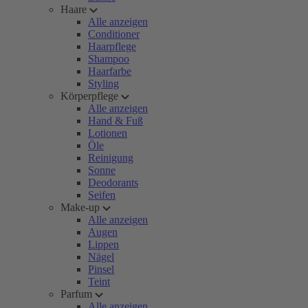
Haare
Alle anzeigen
Conditioner
Haarpflege
Shampoo
Haarfarbe
Styling
Körperpflege
Alle anzeigen
Hand & Fuß
Lotionen
Öle
Reinigung
Sonne
Deodorants
Seifen
Make-up
Alle anzeigen
Augen
Lippen
Nägel
Pinsel
Teint
Parfum
Alle anzeigen