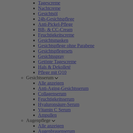
Tagescreme
Nachtcreme
Gesichtsöl
24h-Gesichtspflege
Anti-Pickel-Pflege
BB- & CC-Cream
Feuchtigkeitscreme
Gesichtsmasken
Gesichtspflege ohne Parabene
Gesichtspflegesets
Gesichtsspray
Getönte Tagescreme
Hals & Dekolleté
Pflege mit Q10
Gesichtsserum
Alle anzeigen
Anti-Aging-Gesichtsserum
Collagenserum
Feuchtigkeitsserum
Hyaluronsäure-Serum
Vitamin C Serum
Ampullen
Augenpflege
Alle anzeigen
Augenbrauenserum