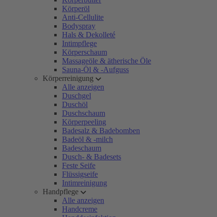
Körperöl
Anti-Cellulite
Bodyspray
Hals & Dekolleté
Intimpflege
Körperschaum
Massageöle & ätherische Öle
Sauna-Öl & -Aufguss
Körperreinigung
Alle anzeigen
Duschgel
Duschöl
Duschschaum
Körperpeeling
Badesalz & Badebomben
Badeöl & -milch
Badeschaum
Dusch- & Badesets
Feste Seife
Flüssigseife
Intimreinigung
Handpflege
Alle anzeigen
Handcreme