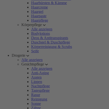
Haarbürsten & Kämme
Haarcreme
Haargel
Haarpaste
Haarpflege
Körperpflege
Alle anzeigen
Bodylotions
Deos & Antitranspirants
Duschgel & Duschpflege
Körperreinigung & Scrubs
Seife
Drogerie
Alle anzeigen
Gesichtspflege
Alle anzeigen
Anti-Aging
Augen
Lippen
Nachtpflege
Tagespflege
Rasur
Reinigung
Sonne
Zähne