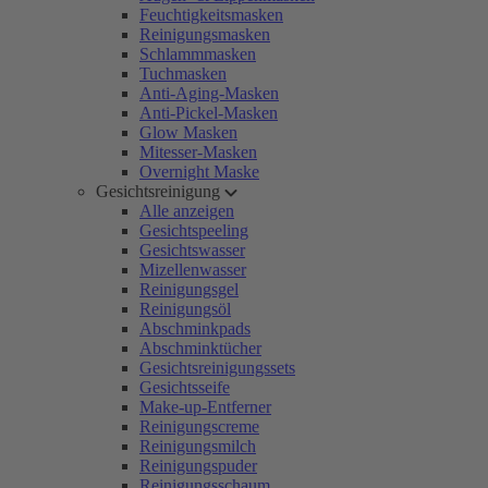
Feuchtigkeitsmasken
Reinigungsmasken
Schlammmasken
Tuchmasken
Anti-Aging-Masken
Anti-Pickel-Masken
Glow Masken
Mitesser-Masken
Overnight Maske
Gesichtsreinigung
Alle anzeigen
Gesichtspeeling
Gesichtswasser
Mizellenwasser
Reinigungsgel
Reinigungsöl
Abschminkpads
Abschminktücher
Gesichtsreinigungssets
Gesichtsseife
Make-up-Entferner
Reinigungscreme
Reinigungsmilch
Reinigungspuder
Reinigungsschaum