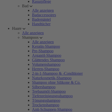
Rasurpflege
Bad
Alle anzeigen
Badaccessoires
Bademäntel
Handtücher
Haare
Alle anzeigen
Shampoos
Alle anzeigen
Keratin-Shampoo
Pre-Shampoo
Arganöl-Shampoo
Glättendes Shampoo
Volumenshampoo
Herren-Shampoo
2-in-1-Shampoo & -Conditioner
Naturkosmetik-Shampoo
Shampoo ohne Silikone & Co.
Silbershampoo
Teebaumöl-Shampoo
Tiefenreinigungsshampoo
Tönungsshampoo
Trockenshampoo
Anti-Schuppen-Shampoo