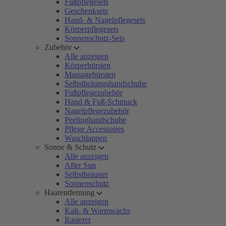
Fußpflegesets
Geschenksets
Hand- & Nagelpflegesets
Körperpflegesets
Sonnenschutz-Sets
Zubehör
Alle anzeigen
Körperbürsten
Massagebürsten
Selbstbräungshandschuhe
Fußpflegezubehör
Hand & Fuß-Schmuck
Nagelpflegezubehör
Peelinghandschuhe
Pflege Accessoires
Waschlappen
Sonne & Schutz
Alle anzeigen
After Sun
Selbstbräuner
Sonnenschutz
Haarentfernung
Alle anzeigen
Kalt- & Warmwachs
Rasierer