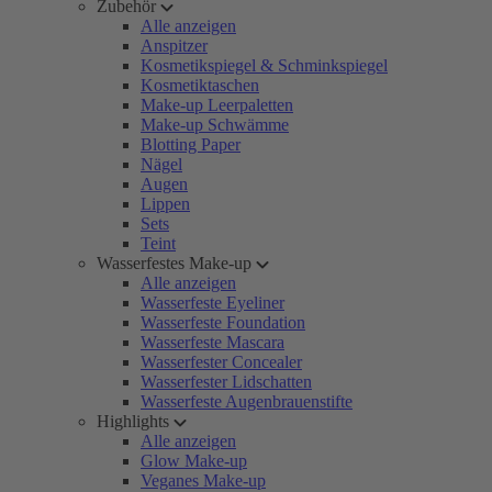
Zubehör
Alle anzeigen
Anspitzer
Kosmetikspiegel & Schminkspiegel
Kosmetiktaschen
Make-up Leerpaletten
Make-up Schwämme
Blotting Paper
Nägel
Augen
Lippen
Sets
Teint
Wasserfestes Make-up
Alle anzeigen
Wasserfeste Eyeliner
Wasserfeste Foundation
Wasserfeste Mascara
Wasserfester Concealer
Wasserfester Lidschatten
Wasserfeste Augenbrauenstifte
Highlights
Alle anzeigen
Glow Make-up
Veganes Make-up