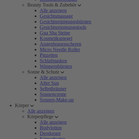
Beauty Tools & Zubehör
Alle anzeigen
Gesichtsmassage
Gesichtsreinigungsbürsten
Gesichtsreinigungstools
Gua Sha Steine
Kosmetikspiegel
Augenbrauenscheren
Micro Needle Roller
Pinzetten
Schlafmasken
Wimpernbürsten
Sonne & Schutz
Alle anzeigen
After Sun
Selbstbräuner
Sonnencreme
Sonnen-Make-up
Körper
Alle anzeigen
Körperpflege
Alle anzeigen
Bodylotion
Deodorant
Körperbutter