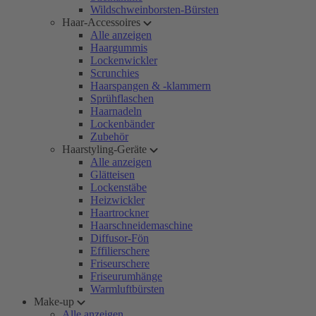
Wildschweinborsten-Bürsten
Haar-Accessoires
Alle anzeigen
Haargummis
Lockenwickler
Scrunchies
Haarspangen & -klammern
Sprühflaschen
Haarnadeln
Lockenbänder
Zubehör
Haarstyling-Geräte
Alle anzeigen
Glätteisen
Lockenstäbe
Heizwickler
Haartrockner
Haarschneidemaschine
Diffusor-Fön
Effilierschere
Friseurschere
Friseurumhänge
Warmluftbürsten
Make-up
Alle anzeigen