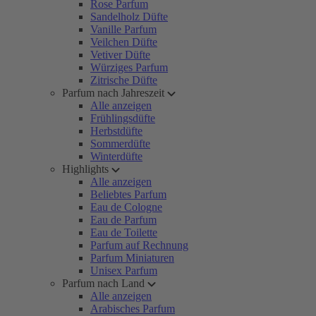
Rose Parfum
Sandelholz Düfte
Vanille Parfum
Veilchen Düfte
Vetiver Düfte
Würziges Parfum
Zitrische Düfte
Parfum nach Jahreszeit
Alle anzeigen
Frühlingsdüfte
Herbstdüfte
Sommerdüfte
Winterdüfte
Highlights
Alle anzeigen
Beliebtes Parfum
Eau de Cologne
Eau de Parfum
Eau de Toilette
Parfum auf Rechnung
Parfum Miniaturen
Unisex Parfum
Parfum nach Land
Alle anzeigen
Arabisches Parfum