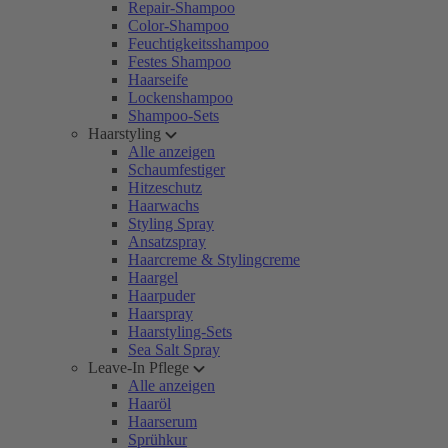
Repair-Shampoo
Color-Shampoo
Feuchtigkeitsshampoo
Festes Shampoo
Haarseife
Lockenshampoo
Shampoo-Sets
Haarstyling
Alle anzeigen
Schaumfestiger
Hitzeschutz
Haarwachs
Styling Spray
Ansatzspray
Haarcreme & Stylingcreme
Haargel
Haarpuder
Haarspray
Haarstyling-Sets
Sea Salt Spray
Leave-In Pflege
Alle anzeigen
Haaröl
Haarserum
Sprühkur