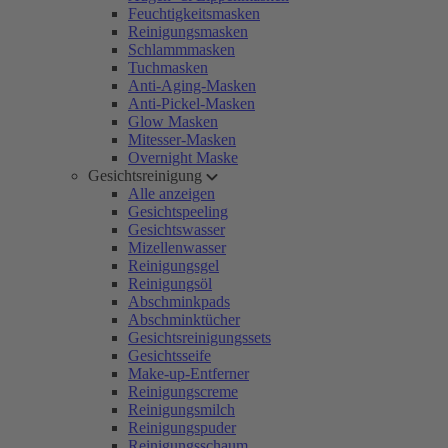
Feuchtigkeitsmasken
Reinigungsmasken
Schlammmasken
Tuchmasken
Anti-Aging-Masken
Anti-Pickel-Masken
Glow Masken
Mitesser-Masken
Overnight Maske
Gesichtsreinigung
Alle anzeigen
Gesichtspeeling
Gesichtswasser
Mizellenwasser
Reinigungsgel
Reinigungsöl
Abschminkpads
Abschminktücher
Gesichtsreinigungssets
Gesichtsseife
Make-up-Entferner
Reinigungscreme
Reinigungsmilch
Reinigungspuder
Reinigungsschaum