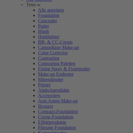
Teint
Alle anzeigen
Foundation
Concealer
Puder
Blush
Highlighter
BB- & CC-Cream
Camouflage Make-up
Color Corrector
Contouring
Contouring Paletten
Fixing Spray & Fixierpuder
Make-up Entferner
Mineralpuder
Primer
Abdeckprodukte
Accessoires
Anti-Aging Make-up
Bronzer
Compact-Foundation
Creme-Foundation
Effektprodukte
Flüssige Foundation
Kompaktpuder