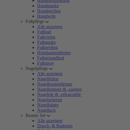
Handdesinfektion
Handmaske
Handpeeling
Handseife
Fußpflege
Alle anzeigen
Fußbad
Fußcreme
Fußmaske
Fußpeeling
Hornhautentferner
Fußgesundheit
Fußspray
Nagelpflege
Alle anzeigen
Nagelfeilen
Nagelhautentferner
Nagelknipser & -zangen
Nagelöle & -pflegestifte
Nagelscheren
Nagelhärter
Nagellack
Beauty Set
Alle anzeigen
Dusch- & Badesets