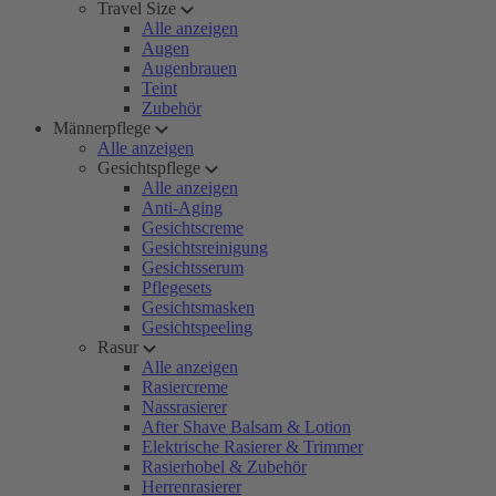
Travel Size
Alle anzeigen
Augen
Augenbrauen
Teint
Zubehör
Männerpflege
Alle anzeigen
Gesichtspflege
Alle anzeigen
Anti-Aging
Gesichtscreme
Gesichtsreinigung
Gesichtsserum
Pflegesets
Gesichtsmasken
Gesichtspeeling
Rasur
Alle anzeigen
Rasiercreme
Nassrasierer
After Shave Balsam & Lotion
Elektrische Rasierer & Trimmer
Rasierhobel & Zubehör
Herrenrasierer