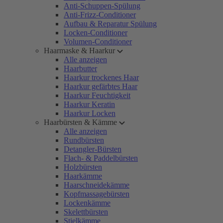
Anti-Schuppen-Spülung
Anti-Frizz-Conditioner
Aufbau & Reparatur Spülung
Locken-Conditioner
Volumen-Conditioner
Haarmaske & Haarkur
Alle anzeigen
Haarbutter
Haarkur trockenes Haar
Haarkur gefärbtes Haar
Haarkur Feuchtigkeit
Haarkur Keratin
Haarkur Locken
Haarbürsten & Kämme
Alle anzeigen
Rundbürsten
Detangler-Bürsten
Flach- & Paddelbürsten
Holzbürsten
Haarkämme
Haarschneidekämme
Kopfmassagebürsten
Lockenkämme
Skelettbürsten
Stielkämme