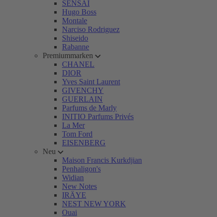
SENSAI
Hugo Boss
Montale
Narciso Rodriguez
Shiseido
Rabanne
Premiummarken
CHANEL
DIOR
Yves Saint Laurent
GIVENCHY
GUERLAIN
Parfums de Marly
INITIO Parfums Privés
La Mer
Tom Ford
EISENBERG
Neu
Maison Francis Kurkdjian
Penhaligon's
Widian
New Notes
IRÄYE
NEST NEW YORK
Ouai