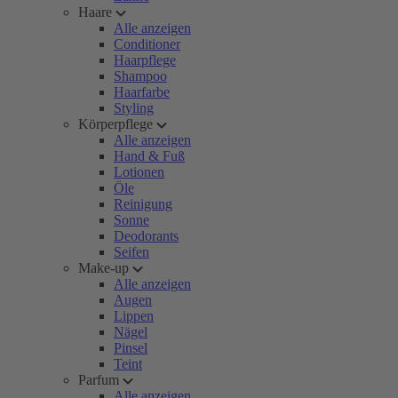
Haare
Alle anzeigen
Conditioner
Haarpflege
Shampoo
Haarfarbe
Styling
Körperpflege
Alle anzeigen
Hand & Fuß
Lotionen
Öle
Reinigung
Sonne
Deodorants
Seifen
Make-up
Alle anzeigen
Augen
Lippen
Nägel
Pinsel
Teint
Parfum
Alle anzeigen