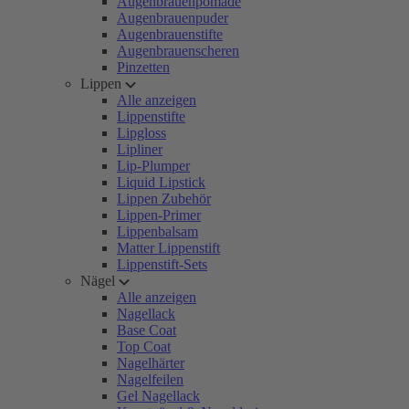
Augenbrauenpomade
Augenbrauenpuder
Augenbrauenstifte
Augenbrauenscheren
Pinzetten
Lippen
Alle anzeigen
Lippenstifte
Lipgloss
Lipliner
Lip-Plumper
Liquid Lipstick
Lippen Zubehör
Lippen-Primer
Lippenbalsam
Matter Lippenstift
Lippenstift-Sets
Nägel
Alle anzeigen
Nagellack
Base Coat
Top Coat
Nagelhärter
Nagelfeilen
Gel Nagellack