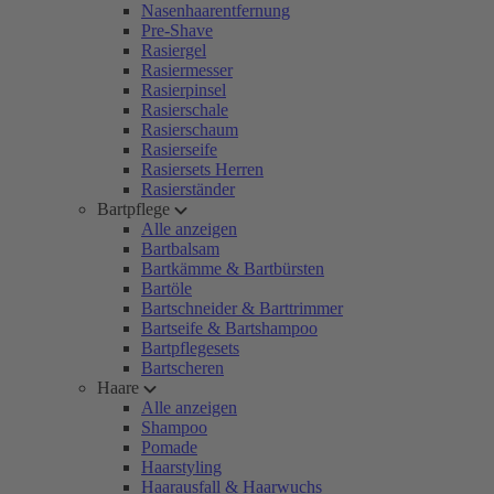
Nasenhaarentfernung
Pre-Shave
Rasiergel
Rasiermesser
Rasierpinsel
Rasierschale
Rasierschaum
Rasierseife
Rasiersets Herren
Rasierständer
Bartpflege
Alle anzeigen
Bartbalsam
Bartkämme & Bartbürsten
Bartöle
Bartschneider & Barttrimmer
Bartseife & Bartshampoo
Bartpflegesets
Bartscheren
Haare
Alle anzeigen
Shampoo
Pomade
Haarstyling
Haarausfall & Haarwuchs