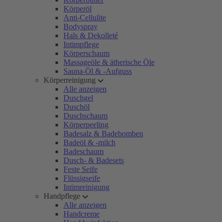
Körperöl
Anti-Cellulite
Bodyspray
Hals & Dekolleté
Intimpflege
Körperschaum
Massageöle & ätherische Öle
Sauna-Öl & -Aufguss
Körperreinigung
Alle anzeigen
Duschgel
Duschöl
Duschschaum
Körperpeeling
Badesalz & Badebomben
Badeöl & -milch
Badeschaum
Dusch- & Badesets
Feste Seife
Flüssigseife
Intimreinigung
Handpflege
Alle anzeigen
Handcreme