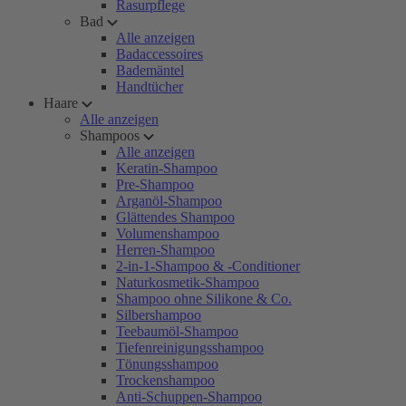
Rasurpflege
Bad
Alle anzeigen
Badaccessoires
Bademäntel
Handtücher
Haare
Alle anzeigen
Shampoos
Alle anzeigen
Keratin-Shampoo
Pre-Shampoo
Arganöl-Shampoo
Glättendes Shampoo
Volumenshampoo
Herren-Shampoo
2-in-1-Shampoo & -Conditioner
Naturkosmetik-Shampoo
Shampoo ohne Silikone & Co.
Silbershampoo
Teebaumöl-Shampoo
Tiefenreinigungsshampoo
Tönungsshampoo
Trockenshampoo
Anti-Schuppen-Shampoo