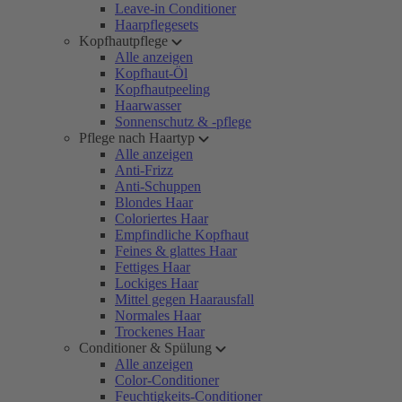
Leave-in Conditioner
Haarpflegesets
Kopfhautpflege
Alle anzeigen
Kopfhaut-Öl
Kopfhautpeeling
Haarwasser
Sonnenschutz & -pflege
Pflege nach Haartyp
Alle anzeigen
Anti-Frizz
Anti-Schuppen
Blondes Haar
Coloriertes Haar
Empfindliche Kopfhaut
Feines & glattes Haar
Fettiges Haar
Lockiges Haar
Mittel gegen Haarausfall
Normales Haar
Trockenes Haar
Conditioner & Spülung
Alle anzeigen
Color-Conditioner
Feuchtigkeits-Conditioner