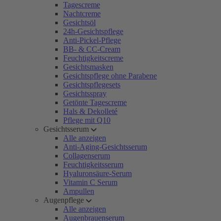
Tagescreme
Nachtcreme
Gesichtsöl
24h-Gesichtspflege
Anti-Pickel-Pflege
BB- & CC-Cream
Feuchtigkeitscreme
Gesichtsmasken
Gesichtspflege ohne Parabene
Gesichtspflegesets
Gesichtsspray
Getönte Tagescreme
Hals & Dekolleté
Pflege mit Q10
Gesichtsserum
Alle anzeigen
Anti-Aging-Gesichtsserum
Collagenserum
Feuchtigkeitsserum
Hyaluronsäure-Serum
Vitamin C Serum
Ampullen
Augenpflege
Alle anzeigen
Augenbrauenserum