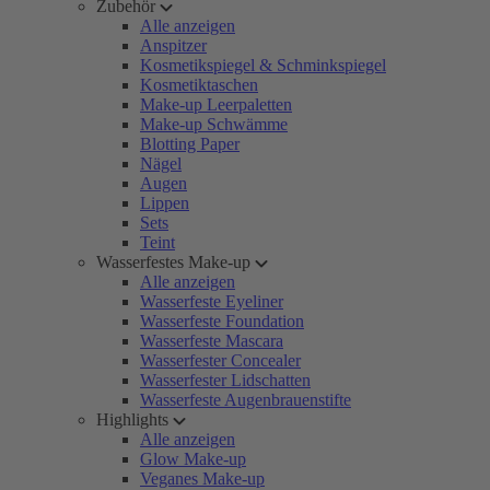
Zubehör
Alle anzeigen
Anspitzer
Kosmetikspiegel & Schminkspiegel
Kosmetiktaschen
Make-up Leerpaletten
Make-up Schwämme
Blotting Paper
Nägel
Augen
Lippen
Sets
Teint
Wasserfestes Make-up
Alle anzeigen
Wasserfeste Eyeliner
Wasserfeste Foundation
Wasserfeste Mascara
Wasserfester Concealer
Wasserfester Lidschatten
Wasserfeste Augenbrauenstifte
Highlights
Alle anzeigen
Glow Make-up
Veganes Make-up