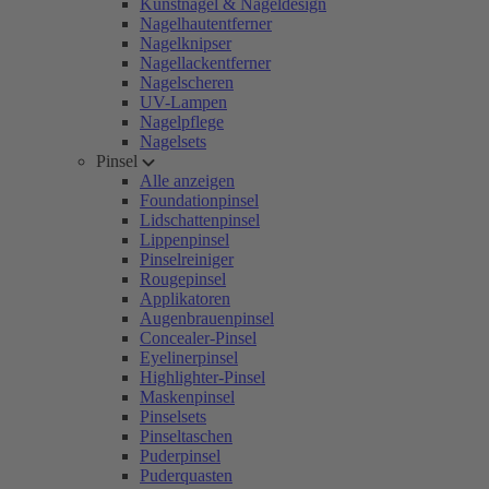
Kunstnägel & Nageldesign
Nagelhautentferner
Nagelknipser
Nagellackentferner
Nagelscheren
UV-Lampen
Nagelpflege
Nagelsets
Pinsel
Alle anzeigen
Foundationpinsel
Lidschattenpinsel
Lippenpinsel
Pinselreiniger
Rougepinsel
Applikatoren
Augenbrauenpinsel
Concealer-Pinsel
Eyelinerpinsel
Highlighter-Pinsel
Maskenpinsel
Pinselsets
Pinseltaschen
Puderpinsel
Puderquasten