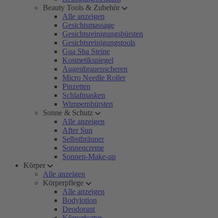
Beauty Tools & Zubehör
Alle anzeigen
Gesichtsmassage
Gesichtsreinigungsbürsten
Gesichtsreinigungstools
Gua Sha Steine
Kosmetikspiegel
Augenbrauenscheren
Micro Needle Roller
Pinzetten
Schlafmasken
Wimpernbürsten
Sonne & Schutz
Alle anzeigen
After Sun
Selbstbräuner
Sonnencreme
Sonnen-Make-up
Körper
Alle anzeigen
Körperpflege
Alle anzeigen
Bodylotion
Deodorant
Körperbutter