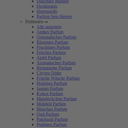
Duschgel Männer
Deodorants
Herrenseife
Parfum Sets Herren
Duftnoten
Alle anzeigen
Amber Parfum
Orientalisches Parfum
Blumiges Parfum
Fruchtiges Parfum
Frisches Parfum
Apfel Parfum
Aromatisches Parfum
Bergamotte Parfum
Chypre Düfte
Frische Wäsche Parfum
Holziges Parfum
Jasmin Parfum
Kokos Parfum
Maiglöckchen Parfum
Molekül Parfum
Moschus Parfum
Oud Parfum
Patchouli Parfum
Pudriges Parfum