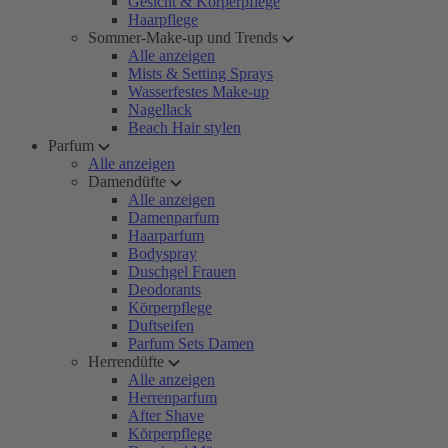
Gesicht & Körperpflege
Haarpflege
Sommer-Make-up und Trends
Alle anzeigen
Mists & Setting Sprays
Wasserfestes Make-up
Nagellack
Beach Hair stylen
Parfum
Alle anzeigen
Damendüfte
Alle anzeigen
Damenparfum
Haarparfum
Bodyspray
Duschgel Frauen
Deodorants
Körperpflege
Duftseifen
Parfum Sets Damen
Herrendüfte
Alle anzeigen
Herrenparfum
After Shave
Körperpflege