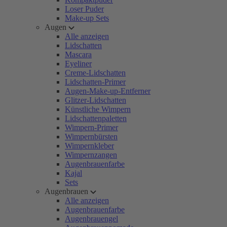
Loser Puder
Make-up Sets
Augen
Alle anzeigen
Lidschatten
Mascara
Eyeliner
Creme-Lidschatten
Lidschatten-Primer
Augen-Make-up-Entferner
Glitzer-Lidschatten
Künstliche Wimpern
Lidschattenpaletten
Wimpern-Primer
Wimpernbürsten
Wimpernkleber
Wimpernzangen
Augenbrauenfarbe
Kajal
Sets
Augenbrauen
Alle anzeigen
Augenbrauenfarbe
Augenbrauengel