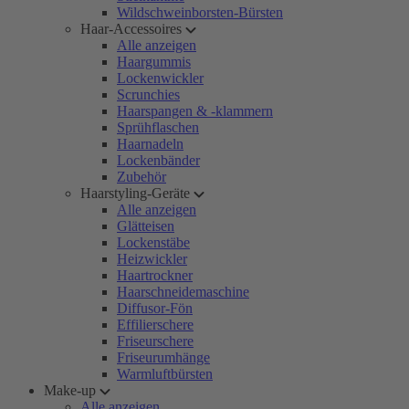
Wildschweinborsten-Bürsten
Haar-Accessoires
Alle anzeigen
Haargummis
Lockenwickler
Scrunchies
Haarspangen & -klammern
Sprühflaschen
Haarnadeln
Lockenbänder
Zubehör
Haarstyling-Geräte
Alle anzeigen
Glätteisen
Lockenstäbe
Heizwickler
Haartrockner
Haarschneidemaschine
Diffusor-Fön
Effilierschere
Friseurschere
Friseurumhänge
Warmluftbürsten
Make-up
Alle anzeigen