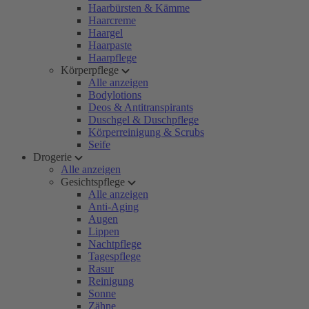
Haarbürsten & Kämme
Haarcreme
Haargel
Haarpaste
Haarpflege
Körperpflege
Alle anzeigen
Bodylotions
Deos & Antitranspirants
Duschgel & Duschpflege
Körperreinigung & Scrubs
Seife
Drogerie
Alle anzeigen
Gesichtspflege
Alle anzeigen
Anti-Aging
Augen
Lippen
Nachtpflege
Tagespflege
Rasur
Reinigung
Sonne
Zähne