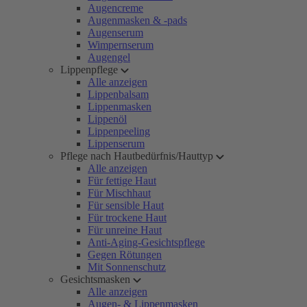
Augencreme
Augenmasken & -pads
Augenserum
Wimpernserum
Augengel
Lippenpflege
Alle anzeigen
Lippenbalsam
Lippenmasken
Lippenöl
Lippenpeeling
Lippenserum
Pflege nach Hautbedürfnis/Hauttyp
Alle anzeigen
Für fettige Haut
Für Mischhaut
Für sensible Haut
Für trockene Haut
Für unreine Haut
Anti-Aging-Gesichtspflege
Gegen Rötungen
Mit Sonnenschutz
Gesichtsmasken
Alle anzeigen
Augen- & Lippenmasken