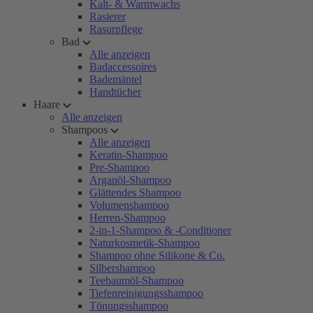
Kalt- & Warmwachs
Rasierer
Rasurpflege
Bad
Alle anzeigen
Badaccessoires
Bademäntel
Handtücher
Haare
Alle anzeigen
Shampoos
Alle anzeigen
Keratin-Shampoo
Pre-Shampoo
Arganöl-Shampoo
Glättendes Shampoo
Volumenshampoo
Herren-Shampoo
2-in-1-Shampoo & -Conditioner
Naturkosmetik-Shampoo
Shampoo ohne Silikone & Co.
Silbershampoo
Teebaumöl-Shampoo
Tiefenreinigungsshampoo
Tönungsshampoo