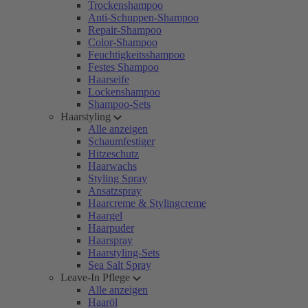
Trockenshampoo
Anti-Schuppen-Shampoo
Repair-Shampoo
Color-Shampoo
Feuchtigkeitsshampoo
Festes Shampoo
Haarseife
Lockenshampoo
Shampoo-Sets
Haarstyling
Alle anzeigen
Schaumfestiger
Hitzeschutz
Haarwachs
Styling Spray
Ansatzspray
Haarcreme & Stylingcreme
Haargel
Haarpuder
Haarspray
Haarstyling-Sets
Sea Salt Spray
Leave-In Pflege
Alle anzeigen
Haaröl