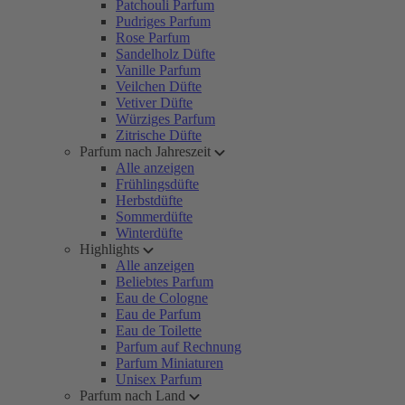
Patchouli Parfum
Pudriges Parfum
Rose Parfum
Sandelholz Düfte
Vanille Parfum
Veilchen Düfte
Vetiver Düfte
Würziges Parfum
Zitrische Düfte
Parfum nach Jahreszeit
Alle anzeigen
Frühlingsdüfte
Herbstdüfte
Sommerdüfte
Winterdüfte
Highlights
Alle anzeigen
Beliebtes Parfum
Eau de Cologne
Eau de Parfum
Eau de Toilette
Parfum auf Rechnung
Parfum Miniaturen
Unisex Parfum
Parfum nach Land