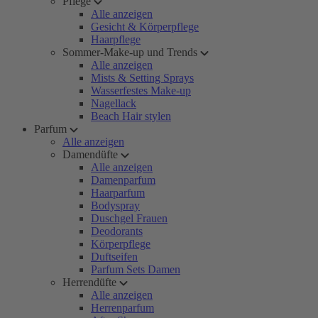
Pflege
Alle anzeigen
Gesicht & Körperpflege
Haarpflege
Sommer-Make-up und Trends
Alle anzeigen
Mists & Setting Sprays
Wasserfestes Make-up
Nagellack
Beach Hair stylen
Parfum
Alle anzeigen
Damendüfte
Alle anzeigen
Damenparfum
Haarparfum
Bodyspray
Duschgel Frauen
Deodorants
Körperpflege
Duftseifen
Parfum Sets Damen
Herrendüfte
Alle anzeigen
Herrenparfum