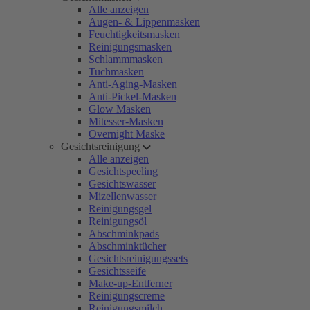
Alle anzeigen
Augen- & Lippenmasken
Feuchtigkeitsmasken
Reinigungsmasken
Schlammmasken
Tuchmasken
Anti-Aging-Masken
Anti-Pickel-Masken
Glow Masken
Mitesser-Masken
Overnight Maske
Gesichtsreinigung
Alle anzeigen
Gesichtspeeling
Gesichtswasser
Mizellenwasser
Reinigungsgel
Reinigungsöl
Abschminkpads
Abschminktücher
Gesichtsreinigungssets
Gesichtsseife
Make-up-Entferner
Reinigungscreme
Reinigungsmilch