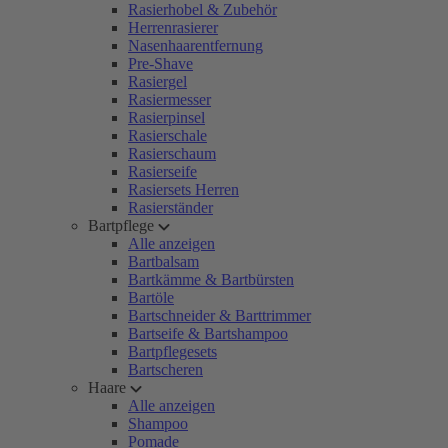
Rasierhobel & Zubehör
Herrenrasierer
Nasenhaarentfernung
Pre-Shave
Rasiergel
Rasiermesser
Rasierpinsel
Rasierschale
Rasierschaum
Rasierseife
Rasiersets Herren
Rasierständer
Bartpflege
Alle anzeigen
Bartbalsam
Bartkämme & Bartbürsten
Bartöle
Bartschneider & Barttrimmer
Bartseife & Bartshampoo
Bartpflegesets
Bartscheren
Haare
Alle anzeigen
Shampoo
Pomade