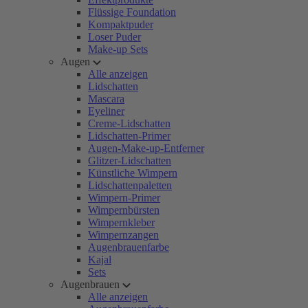
Flüssige Foundation
Kompaktpuder
Loser Puder
Make-up Sets
Augen
Alle anzeigen
Lidschatten
Mascara
Eyeliner
Creme-Lidschatten
Lidschatten-Primer
Augen-Make-up-Entferner
Glitzer-Lidschatten
Künstliche Wimpern
Lidschattenpaletten
Wimpern-Primer
Wimpernbürsten
Wimpernkleber
Wimpernzangen
Augenbrauenfarbe
Kajal
Sets
Augenbrauen
Alle anzeigen