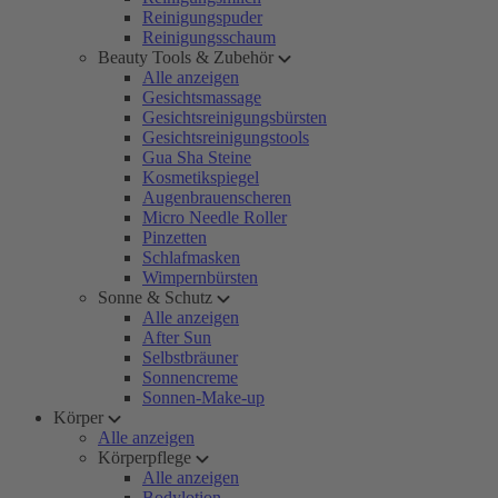
Reinigungspuder
Reinigungsschaum
Beauty Tools & Zubehör
Alle anzeigen
Gesichtsmassage
Gesichtsreinigungsbürsten
Gesichtsreinigungstools
Gua Sha Steine
Kosmetikspiegel
Augenbrauenscheren
Micro Needle Roller
Pinzetten
Schlafmasken
Wimpernbürsten
Sonne & Schutz
Alle anzeigen
After Sun
Selbstbräuner
Sonnencreme
Sonnen-Make-up
Körper
Alle anzeigen
Körperpflege
Alle anzeigen
Bodylotion