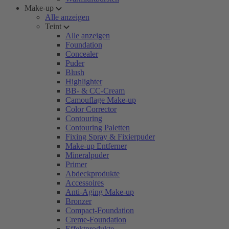
Make-up
Alle anzeigen
Teint
Alle anzeigen
Foundation
Concealer
Puder
Blush
Highlighter
BB- & CC-Cream
Camouflage Make-up
Color Corrector
Contouring
Contouring Paletten
Fixing Spray & Fixierpuder
Make-up Entferner
Mineralpuder
Primer
Abdeckprodukte
Accessoires
Anti-Aging Make-up
Bronzer
Compact-Foundation
Creme-Foundation
Effektprodukte