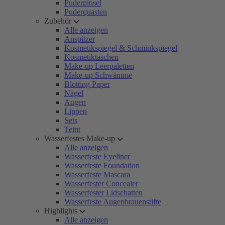
Puderpinsel
Puderquasten
Zubehör
Alle anzeigen
Anspitzer
Kosmetikspiegel & Schminkspiegel
Kosmetiktaschen
Make-up Leerpaletten
Make-up Schwämme
Blotting Paper
Nägel
Augen
Lippen
Sets
Teint
Wasserfestes Make-up
Alle anzeigen
Wasserfeste Eyeliner
Wasserfeste Foundation
Wasserfeste Mascara
Wasserfester Concealer
Wasserfester Lidschatten
Wasserfeste Augenbrauenstifte
Highlights
Alle anzeigen