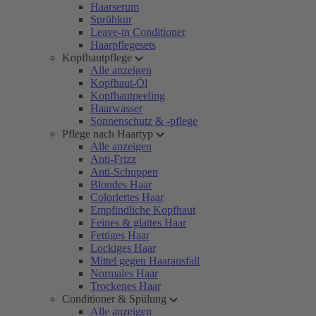
Haarserum
Sprühkur
Leave-in Conditioner
Haarpflegesets
Kopfhautpflege
Alle anzeigen
Kopfhaut-Öl
Kopfhautpeeling
Haarwasser
Sonnenschutz & -pflege
Pflege nach Haartyp
Alle anzeigen
Anti-Frizz
Anti-Schuppen
Blondes Haar
Coloriertes Haar
Empfindliche Kopfhaut
Feines & glattes Haar
Fettiges Haar
Lockiges Haar
Mittel gegen Haarausfall
Normales Haar
Trockenes Haar
Conditioner & Spülung
Alle anzeigen