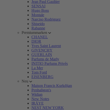
Jean Paul Gaultier
SENSAI
Hugo Boss
Montale
Narciso Rodriguez
Shiseido
Rabanne
Premiummarken
CHANEL
DIOR
Yves Saint Laurent
GIVENCHY
GUERLAIN
Parfums de Marly
INITIO Parfums Privés
La Mer
Tom Ford
EISENBERG
Neu
Maison Francis Kurkdjian
Penhaligon's
Widian
New Notes
IRÄYE
NEST NEW YORK