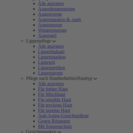
Alle anzeigen
Augenbrauenserum
Augencreme
Augenmasken & -pads
Augenserum
Wimpernserum
Augengel
Lippenpflege
Alle anzeigen
Lippenbalsam
Lippenmasken
Lippenöl
Lippenpeeling
Lippenserum
Pflege nach Hautbedürfnis/Hauttyp
Alle anzeigen
Für fettige Haut
Für Mischhaut
Für sensible Haut
Für trockene Haut
Für unreine Haut
Anti-Aging-Gesichtspflege
Gegen Rötungen
Mit Sonnenschutz
Gesichtsmasken