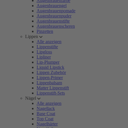
Augenbrauenfarbe
Augenbrauengel
Augenbrauenpomade
Augenbrauenpuder
Augenbrauenstifte
Augenbrauenscheren
Pinzetten
Lippen
Alle anzeigen
Lippenstifte
Lipgloss
Lipliner
Lip-Plumper
Liquid Lipstick
Lippen Zubehör
Lippen-Primer
Lippenbalsam
Matter Lippenstift
Lippenstift-Sets
Nägel
Alle anzeigen
Nagellack
Base Coat
Top Coat
Nagelhärter