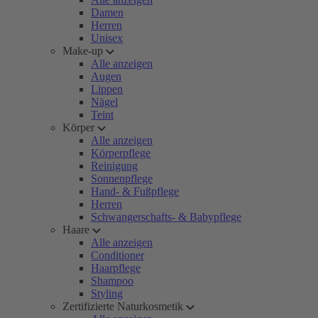
Damen
Herren
Unisex
Make-up
Alle anzeigen
Augen
Lippen
Nägel
Teint
Körper
Alle anzeigen
Körperpflege
Reinigung
Sonnenpflege
Hand- & Fußpflege
Herren
Schwangerschafts- & Babypflege
Haare
Alle anzeigen
Conditioner
Haarpflege
Shampoo
Styling
Zertifizierte Naturkosmetik