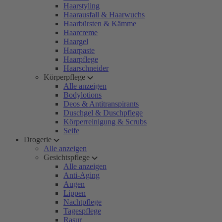
Haarstyling
Haarausfall & Haarwuchs
Haarbürsten & Kämme
Haarcreme
Haargel
Haarpaste
Haarpflege
Haarschneider
Körperpflege
Alle anzeigen
Bodylotions
Deos & Antitranspirants
Duschgel & Duschpflege
Körperreinigung & Scrubs
Seife
Drogerie
Alle anzeigen
Gesichtspflege
Alle anzeigen
Anti-Aging
Augen
Lippen
Nachtpflege
Tagespflege
Rasur