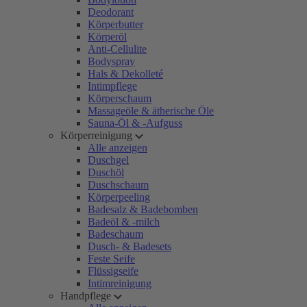
Deodorant
Körperbutter
Körperöl
Anti-Cellulite
Bodyspray
Hals & Dekolleté
Intimpflege
Körperschaum
Massageöle & ätherische Öle
Sauna-Öl & -Aufguss
Körperreinigung
Alle anzeigen
Duschgel
Duschöl
Duschschaum
Körperpeeling
Badesalz & Badebomben
Badeöl & -milch
Badeschaum
Dusch- & Badesets
Feste Seife
Flüssigseife
Intimreinigung
Handpflege