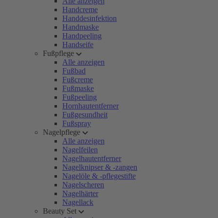
Alle anzeigen
Handcreme
Handdesinfektion
Handmaske
Handpeeling
Handseife
Fußpflege
Alle anzeigen
Fußbad
Fußcreme
Fußmaske
Fußpeeling
Hornhautentferner
Fußgesundheit
Fußspray
Nagelpflege
Alle anzeigen
Nagelfeilen
Nagelhautentferner
Nagelknipser & -zangen
Nagelöle & -pflegestifte
Nagelscheren
Nagelhärter
Nagellack
Beauty Set