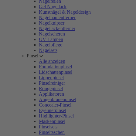
Nagelfeilen
Gel Nagellack
Kunstnägel & Nageldesign
Nagelhautentferner
Nagelknipser
Nagellackentferner
Nagelscheren
UV-Lampen
Nagelpflege
Nagelsets
Pinsel
Alle anzeigen
Foundationpinsel
Lidschattenpinsel
Lippenpinsel
Pinselreiniger
Rougepinsel
Applikatoren
Augenbrauenpinsel
Concealer-Pinsel
Eyelinerpinsel
Highlighter-Pinsel
Maskenpinsel
Pinselsets
Pinseltaschen