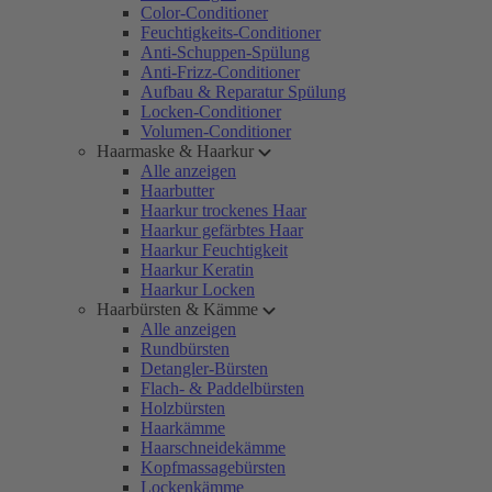
Color-Conditioner
Feuchtigkeits-Conditioner
Anti-Schuppen-Spülung
Anti-Frizz-Conditioner
Aufbau & Reparatur Spülung
Locken-Conditioner
Volumen-Conditioner
Haarmaske & Haarkur
Alle anzeigen
Haarbutter
Haarkur trockenes Haar
Haarkur gefärbtes Haar
Haarkur Feuchtigkeit
Haarkur Keratin
Haarkur Locken
Haarbürsten & Kämme
Alle anzeigen
Rundbürsten
Detangler-Bürsten
Flach- & Paddelbürsten
Holzbürsten
Haarkämme
Haarschneidekämme
Kopfmassagebürsten
Lockenkämme