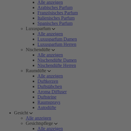
Alle anzeigen
Arabisches Parfum
Französisches Parfum
Italienisches Parfum
Spanisches Parfum
Luxusparfum
Alle anzeigen
Luxusparfum Damen
Luxusparfum Herren
Nischendüfte
Alle anzeigen
Nischendüfte Damen
Nischendüfte Herren
Raumdüfte
Alle anzeigen
Duftkerzen
Duftstäbchen
Aroma Diffuser
Duftsteine
Raumsprays
Autodüfte
Gesicht
Alle anzeigen
Gesichtspflege
Alle anzeigen