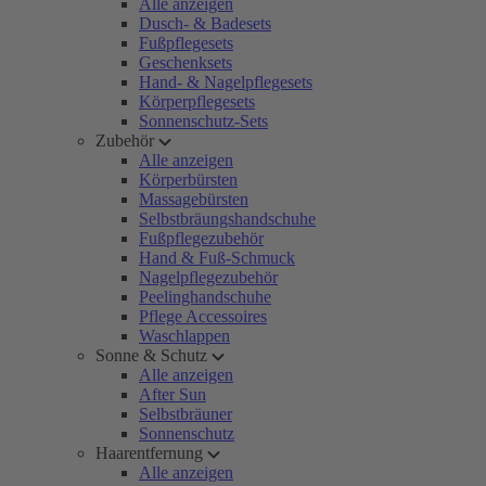
Alle anzeigen
Dusch- & Badesets
Fußpflegesets
Geschenksets
Hand- & Nagelpflegesets
Körperpflegesets
Sonnenschutz-Sets
Zubehör
Alle anzeigen
Körperbürsten
Massagebürsten
Selbstbräungshandschuhe
Fußpflegezubehör
Hand & Fuß-Schmuck
Nagelpflegezubehör
Peelinghandschuhe
Pflege Accessoires
Waschlappen
Sonne & Schutz
Alle anzeigen
After Sun
Selbstbräuner
Sonnenschutz
Haarentfernung
Alle anzeigen