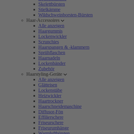
Skelettbürsten
Stielkämme
Wildschweinborsten-Bürsten
Haar-Accessoires
Alle anzeigen
Haargummis
Lockenwickler
Scrunchies
Haarspangen & -klammern
Sprühflaschen
Haarnadeln
Lockenbänder
Zubehör
Haarstyling-Geräte
Alle anzeigen
Glätteisen
Lockenstäbe
Heizwickler
Haartrockner
Haarschneidemaschine
Diffusor-Fön
Effilierschere
Friseurschere
Friseurumhänge
Warmluftbürsten