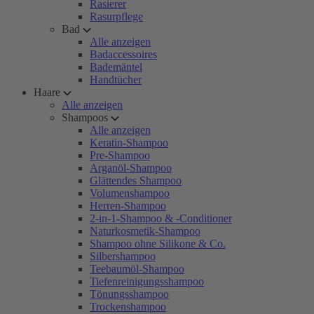
Rasierer
Rasurpflege
Bad
Alle anzeigen
Badaccessoires
Bademäntel
Handtücher
Haare
Alle anzeigen
Shampoos
Alle anzeigen
Keratin-Shampoo
Pre-Shampoo
Arganöl-Shampoo
Glättendes Shampoo
Volumenshampoo
Herren-Shampoo
2-in-1-Shampoo & -Conditioner
Naturkosmetik-Shampoo
Shampoo ohne Silikone & Co.
Silbershampoo
Teebaumöl-Shampoo
Tiefenreinigungsshampoo
Tönungsshampoo
Trockenshampoo