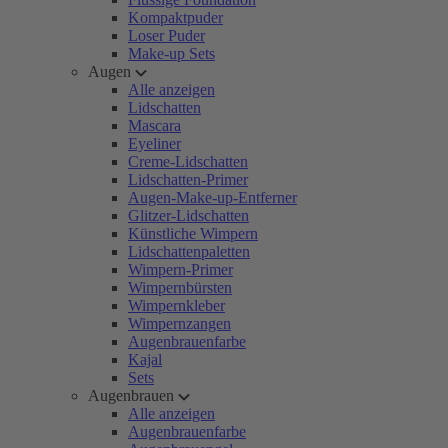
Kompaktpuder
Loser Puder
Make-up Sets
Augen
Alle anzeigen
Lidschatten
Mascara
Eyeliner
Creme-Lidschatten
Lidschatten-Primer
Augen-Make-up-Entferner
Glitzer-Lidschatten
Künstliche Wimpern
Lidschattenpaletten
Wimpern-Primer
Wimpernbürsten
Wimpernkleber
Wimpernzangen
Augenbrauenfarbe
Kajal
Sets
Augenbrauen
Alle anzeigen
Augenbrauenfarbe