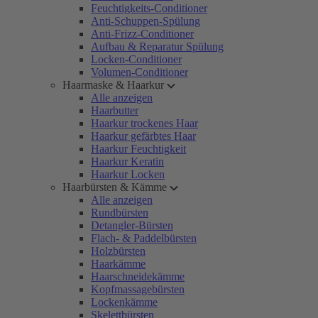
Feuchtigkeits-Conditioner
Anti-Schuppen-Spülung
Anti-Frizz-Conditioner
Aufbau & Reparatur Spülung
Locken-Conditioner
Volumen-Conditioner
Haarmaske & Haarkur
Alle anzeigen
Haarbutter
Haarkur trockenes Haar
Haarkur gefärbtes Haar
Haarkur Feuchtigkeit
Haarkur Keratin
Haarkur Locken
Haarbürsten & Kämme
Alle anzeigen
Rundbürsten
Detangler-Bürsten
Flach- & Paddelbürsten
Holzbürsten
Haarkämme
Haarschneidekämme
Kopfmassagebürsten
Lockenkämme
Skelettbürsten