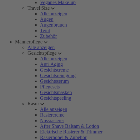
Veganes Make-up
Travel Size
Alle anzeigen
Augen
Augenbrauen
Teint
Zubehör
Männerpflege
Alle anzeigen
Gesichtspflege
Alle anzeigen
Anti-Aging
Gesichtscreme
Gesichtsreinigung
Gesichtsserum
Pflegesets
Gesichtsmasken
Gesichtspeeling
Rasur
Alle anzeigen
Rasiercreme
Nassrasierer
After Shave Balsam & Lotion
Elektrische Rasierer & Trimmer
Rasierhobel & Zubehör