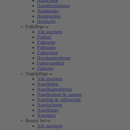
Handcreme
Handdesinfektion
Handmaske
Handpeeling
Handseife
Fußpflege
Alle anzeigen
Fußbad
Fußcreme
Fußmaske
Fußpeeling
Hornhautentferner
Fußgesundheit
Fußspray
Nagelpflege
Alle anzeigen
Nagelfeilen
Nagelhautentferner
Nagelknipser & -zangen
Nagelöle & -pflegestifte
Nagelscheren
Nagelhärter
Nagellack
Beauty Set
Alle anzeigen