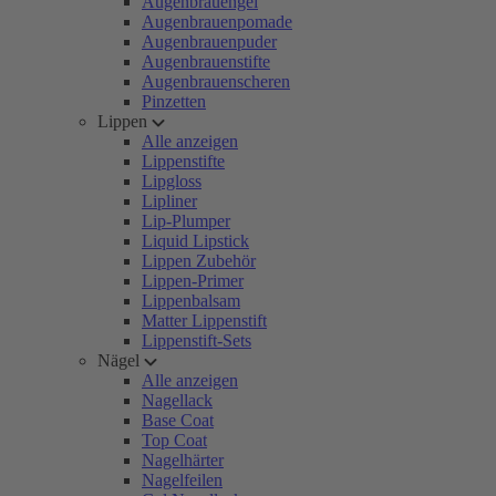
Augenbrauengel
Augenbrauenpomade
Augenbrauenpuder
Augenbrauenstifte
Augenbrauenscheren
Pinzetten
Lippen
Alle anzeigen
Lippenstifte
Lipgloss
Lipliner
Lip-Plumper
Liquid Lipstick
Lippen Zubehör
Lippen-Primer
Lippenbalsam
Matter Lippenstift
Lippenstift-Sets
Nägel
Alle anzeigen
Nagellack
Base Coat
Top Coat
Nagelhärter
Nagelfeilen