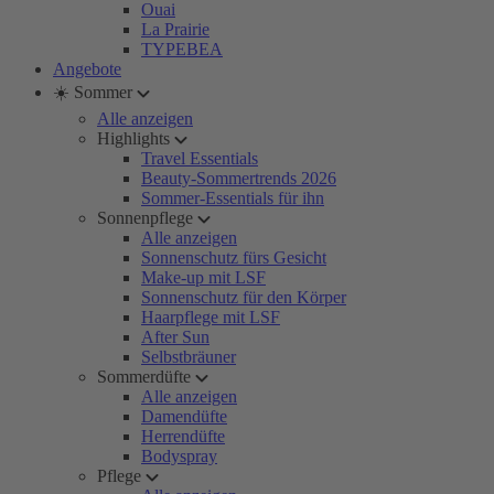
Ouai
La Prairie
TYPEBEA
Angebote
☀️ Sommer
Alle anzeigen
Highlights
Travel Essentials
Beauty-Sommertrends 2026
Sommer-Essentials für ihn
Sonnenpflege
Alle anzeigen
Sonnenschutz fürs Gesicht
Make-up mit LSF
Sonnenschutz für den Körper
Haarpflege mit LSF
After Sun
Selbstbräuner
Sommerdüfte
Alle anzeigen
Damendüfte
Herrendüfte
Bodyspray
Pflege