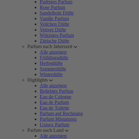
Pudriges Parfum
Rose Parfum
Sandelholz Düfte
Vanille Parfum
Veilchen Düfte
Vetiver Düfte
Würziges Parfum
Zitrische Düfte
Parfum nach Jahreszeit
Alle anzeigen
Frühlingsdüfte
Herbstdüfte
Sommerdüfte
Winterdüfte
Highlights
Alle anzeigen
Beliebtes Parfum
Eau de Cologne
Eau de Parfum
Eau de Toilette
Parfum auf Rechnung
Parfum Miniaturen
Unisex Parfum
Parfum nach Land
Alle anzeigen