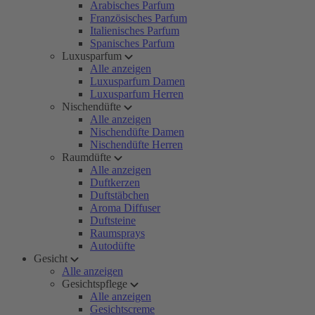
Arabisches Parfum
Französisches Parfum
Italienisches Parfum
Spanisches Parfum
Luxusparfum
Alle anzeigen
Luxusparfum Damen
Luxusparfum Herren
Nischendüfte
Alle anzeigen
Nischendüfte Damen
Nischendüfte Herren
Raumdüfte
Alle anzeigen
Duftkerzen
Duftstäbchen
Aroma Diffuser
Duftsteine
Raumsprays
Autodüfte
Gesicht
Alle anzeigen
Gesichtspflege
Alle anzeigen
Gesichtscreme