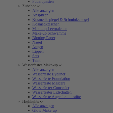
Puderquasten
Zubehör
Alle anzeigen
Anspitzer
Kosmetikspiegel & Schminkspiegel
Kosmetiktaschen
Make-up Leerpaletten
Make-up Schwämme
Blotting Paper
Nägel
Augen
Lippen
Sets
Teint
Wasserfestes Make-up
Alle anzeigen
Wasserfeste Eyeliner
Wasserfeste Foundation
Wasserfeste Mascara
Wasserfester Concealer
Wasserfester Lidschatten
Wasserfeste Augenbrauenstifte
Highlights
Alle anzeigen
Glow Make-up