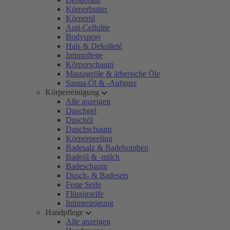
Körperbutter
Körperöl
Anti-Cellulite
Bodyspray
Hals & Dekolleté
Intimpflege
Körperschaum
Massageöle & ätherische Öle
Sauna-Öl & -Aufguss
Körperreinigung
Alle anzeigen
Duschgel
Duschöl
Duschschaum
Körperpeeling
Badesalz & Badebomben
Badeöl & -milch
Badeschaum
Dusch- & Badesets
Feste Seife
Flüssigseife
Intimreinigung
Handpflege
Alle anzeigen