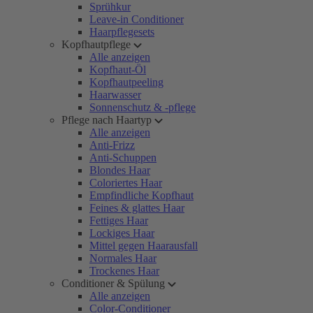
Sprühkur
Leave-in Conditioner
Haarpflegesets
Kopfhautpflege
Alle anzeigen
Kopfhaut-Öl
Kopfhautpeeling
Haarwasser
Sonnenschutz & -pflege
Pflege nach Haartyp
Alle anzeigen
Anti-Frizz
Anti-Schuppen
Blondes Haar
Coloriertes Haar
Empfindliche Kopfhaut
Feines & glattes Haar
Fettiges Haar
Lockiges Haar
Mittel gegen Haarausfall
Normales Haar
Trockenes Haar
Conditioner & Spülung
Alle anzeigen
Color-Conditioner