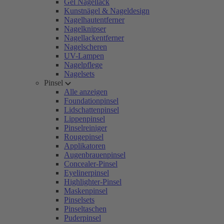
Gel Nagellack
Kunstnägel & Nageldesign
Nagelhautentferner
Nagelknipser
Nagellackentferner
Nagelscheren
UV-Lampen
Nagelpflege
Nagelsets
Pinsel
Alle anzeigen
Foundationpinsel
Lidschattenpinsel
Lippenpinsel
Pinselreiniger
Rougepinsel
Applikatoren
Augenbrauenpinsel
Concealer-Pinsel
Eyelinerpinsel
Highlighter-Pinsel
Maskenpinsel
Pinselsets
Pinseltaschen
Puderpinsel