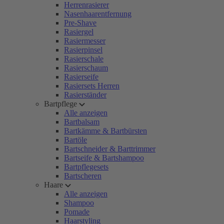
Herrenrasierer
Nasenhaarentfernung
Pre-Shave
Rasiergel
Rasiermesser
Rasierpinsel
Rasierschale
Rasierschaum
Rasierseife
Rasiersets Herren
Rasierständer
Bartpflege
Alle anzeigen
Bartbalsam
Bartkämme & Bartbürsten
Bartöle
Bartschneider & Barttrimmer
Bartseife & Bartshampoo
Bartpflegesets
Bartscheren
Haare
Alle anzeigen
Shampoo
Pomade
Haarstyling