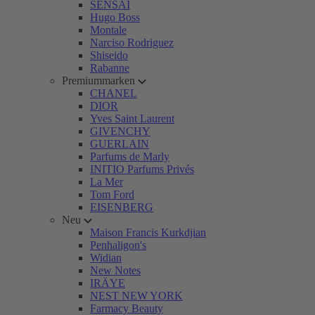
SENSAI
Hugo Boss
Montale
Narciso Rodriguez
Shiseido
Rabanne
Premiummarken
CHANEL
DIOR
Yves Saint Laurent
GIVENCHY
GUERLAIN
Parfums de Marly
INITIO Parfums Privés
La Mer
Tom Ford
EISENBERG
Neu
Maison Francis Kurkdjian
Penhaligon's
Widian
New Notes
IRÄYE
NEST NEW YORK
Farmacy Beauty