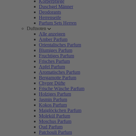
Körperpflege
Duschgel Männer
Deodorants
Herrenseife
Parfum Sets Herren
Duftnoten
Alle anzeigen
Amber Parfum
Orientalisches Parfum
Blumiges Parfum
Fruchtiges Parfum
Frisches Parfum
Apfel Parfum
Aromatisches Parfum
Bergamotte Parfum
Chypre Düfte
Frische Wäsche Parfum
Holziges Parfum
Jasmin Parfum
Kokos Parfum
Maiglöckchen Parfum
Molekül Parfum
Moschus Parfum
Oud Parfum
Patchouli Parfum