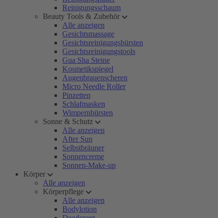
Reinigungsschaum
Beauty Tools & Zubehör
Alle anzeigen
Gesichtsmassage
Gesichtsreinigungsbürsten
Gesichtsreinigungstools
Gua Sha Steine
Kosmetikspiegel
Augenbrauenscheren
Micro Needle Roller
Pinzetten
Schlafmasken
Wimpernbürsten
Sonne & Schutz
Alle anzeigen
After Sun
Selbstbräuner
Sonnencreme
Sonnen-Make-up
Körper
Alle anzeigen
Körperpflege
Alle anzeigen
Bodylotion
Deodorant