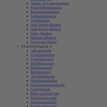
Augen- & Lippenmasken
Feuchtigkeitsmasken
Reinigungsmasken
Schlammmasken
Tuchmasken
Anti-Aging-Masken
Anti-Pickel-Masken
Glow Masken
Mitesser-Masken
Overnight Maske
Gesichtsreinigung
Alle anzeigen
Gesichtspeeling
Gesichtswasser
Mizellenwasser
Reinigungsgel
Reinigungsöl
Abschminkpads
Abschminktücher
Gesichtsreinigungssets
Gesichtsseife
Make-up-Entferner
Reinigungscreme
Reinigungsmilch
Reinigungspuder