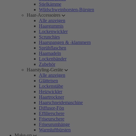
Stielkämme
Wildschweinborsten-Bürsten
Haar-Accessoires
Alle anzeigen
Haargummis
Lockenwickler
Scrunchies
Haarspangen & -klammern
Sprühflaschen
Haarnadeln
Lockenbänder
Zubehör
Haarstyling-Geräte
Alle anzeigen
Glätteisen
Lockenstäbe
Heizwickler
Haartrockner
Haarschneidemaschine
Diffusor-Fön
Effilierschere
Friseurschere
Friseurumhänge
Warmluftbürsten
Make-up