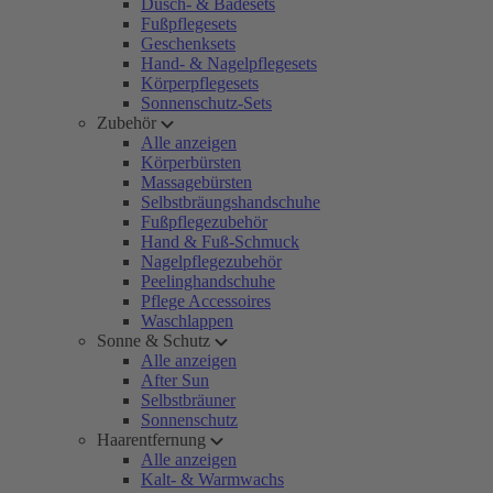
Dusch- & Badesets
Fußpflegesets
Geschenksets
Hand- & Nagelpflegesets
Körperpflegesets
Sonnenschutz-Sets
Zubehör
Alle anzeigen
Körperbürsten
Massagebürsten
Selbstbräungshandschuhe
Fußpflegezubehör
Hand & Fuß-Schmuck
Nagelpflegezubehör
Peelinghandschuhe
Pflege Accessoires
Waschlappen
Sonne & Schutz
Alle anzeigen
After Sun
Selbstbräuner
Sonnenschutz
Haarentfernung
Alle anzeigen
Kalt- & Warmwachs