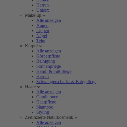
Herren
Unisex
Make-up
Alle anzeigen
Augen
Lippen
Nägel
Teint
Körper
Alle anzeigen
Körperpflege
Reinigung
Sonnenpflege
Hand- & Fußpflege
Herren
Schwangerschafts- & Babypflege
Haare
Alle anzeigen
Conditioner
Haarpflege
Shampoo
Styling
Zertifizierte Naturkosmetik
Alle anzeigen