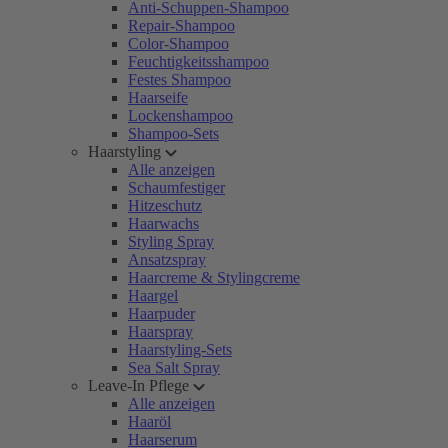
Anti-Schuppen-Shampoo
Repair-Shampoo
Color-Shampoo
Feuchtigkeitsshampoo
Festes Shampoo
Haarseife
Lockenshampoo
Shampoo-Sets
Haarstyling
Alle anzeigen
Schaumfestiger
Hitzeschutz
Haarwachs
Styling Spray
Ansatzspray
Haarcreme & Stylingcreme
Haargel
Haarpuder
Haarspray
Haarstyling-Sets
Sea Salt Spray
Leave-In Pflege
Alle anzeigen
Haaröl
Haarserum