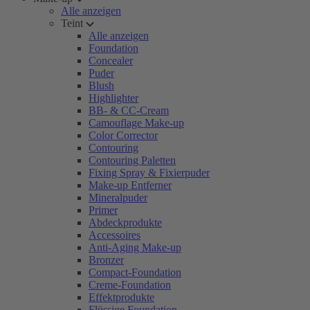
Alle anzeigen
Teint
Alle anzeigen
Foundation
Concealer
Puder
Blush
Highlighter
BB- & CC-Cream
Camouflage Make-up
Color Corrector
Contouring
Contouring Paletten
Fixing Spray & Fixierpuder
Make-up Entferner
Mineralpuder
Primer
Abdeckprodukte
Accessoires
Anti-Aging Make-up
Bronzer
Compact-Foundation
Creme-Foundation
Effektprodukte
Flüssige Foundation