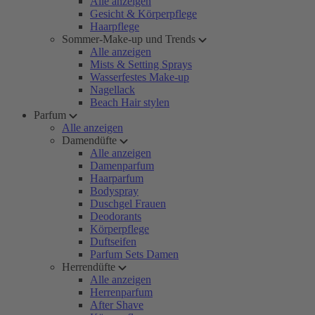
Alle anzeigen
Gesicht & Körperpflege
Haarpflege
Sommer-Make-up und Trends
Alle anzeigen
Mists & Setting Sprays
Wasserfestes Make-up
Nagellack
Beach Hair stylen
Parfum
Alle anzeigen
Damendüfte
Alle anzeigen
Damenparfum
Haarparfum
Bodyspray
Duschgel Frauen
Deodorants
Körperpflege
Duftseifen
Parfum Sets Damen
Herrendüfte
Alle anzeigen
Herrenparfum
After Shave