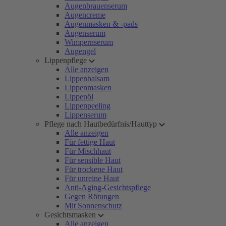
Augenbrauenserum
Augencreme
Augenmasken & -pads
Augenserum
Wimpernserum
Augengel
Lippenpflege
Alle anzeigen
Lippenbalsam
Lippenmasken
Lippenöl
Lippenpeeling
Lippenserum
Pflege nach Hautbedürfnis/Hauttyp
Alle anzeigen
Für fettige Haut
Für Mischhaut
Für sensible Haut
Für trockene Haut
Für unreine Haut
Anti-Aging-Gesichtspflege
Gegen Rötungen
Mit Sonnenschutz
Gesichtsmasken
Alle anzeigen