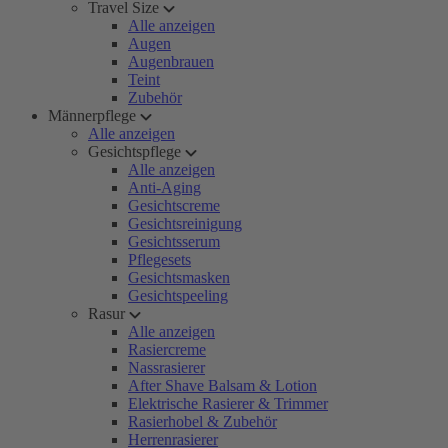
Travel Size
Alle anzeigen
Augen
Augenbrauen
Teint
Zubehör
Männerpflege
Alle anzeigen
Gesichtspflege
Alle anzeigen
Anti-Aging
Gesichtscreme
Gesichtsreinigung
Gesichtsserum
Pflegesets
Gesichtsmasken
Gesichtspeeling
Rasur
Alle anzeigen
Rasiercreme
Nassrasierer
After Shave Balsam & Lotion
Elektrische Rasierer & Trimmer
Rasierhobel & Zubehör
Herrenrasierer