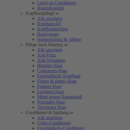
Leave-in Conditioner
Haarpflegesets
Kopfhautpflege
Alle anzeigen
Kopfhaut-Öl
Kopfhautpeeling
Haarwasser
Sonnenschutz & -pflege
Pflege nach Haartyp
Alle anzeigen
Anti-Frizz
Anti-Schuppen
Blondes Haar
Coloriertes Haar
Empfindliche Kopfhaut
Feines & glattes Haar
Fettiges Haar
Lockiges Haar
Mittel gegen Haarausfall
Normales Haar
Trockenes Haar
Conditioner & Spülung
Alle anzeigen
Color-Conditioner
Feuchtigkeits-Conditioner