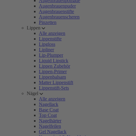
Augenbrauenpomade
Augenbrauenpuder
Augenbrauenstifte
Augenbrauenscheren
Pinzetten
Lippen
Alle anzeigen
Lippenstifte
Lipgloss
Lipliner
Lip-Plumper
Liquid Lipstick
Lippen Zubehör
Lippen-Primer
Lippenbalsam
Matter Lippenstift
Lippenstift-Sets
Nägel
Alle anzeigen
Nagellack
Base Coat
Top Coat
Nagelhärter
Nagelfeilen
Gel Nagellack