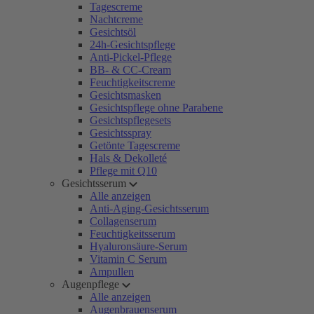
Tagescreme
Nachtcreme
Gesichtsöl
24h-Gesichtspflege
Anti-Pickel-Pflege
BB- & CC-Cream
Feuchtigkeitscreme
Gesichtsmasken
Gesichtspflege ohne Parabene
Gesichtspflegesets
Gesichtsspray
Getönte Tagescreme
Hals & Dekolleté
Pflege mit Q10
Gesichtsserum
Alle anzeigen
Anti-Aging-Gesichtsserum
Collagenserum
Feuchtigkeitsserum
Hyaluronsäure-Serum
Vitamin C Serum
Ampullen
Augenpflege
Alle anzeigen
Augenbrauenserum