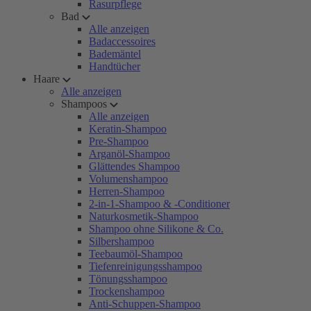
Rasurpflege
Bad
Alle anzeigen
Badaccessoires
Bademäntel
Handtücher
Haare
Alle anzeigen
Shampoos
Alle anzeigen
Keratin-Shampoo
Pre-Shampoo
Arganöl-Shampoo
Glättendes Shampoo
Volumenshampoo
Herren-Shampoo
2-in-1-Shampoo & -Conditioner
Naturkosmetik-Shampoo
Shampoo ohne Silikone & Co.
Silbershampoo
Teebaumöl-Shampoo
Tiefenreinigungsshampoo
Tönungsshampoo
Trockenshampoo
Anti-Schuppen-Shampoo