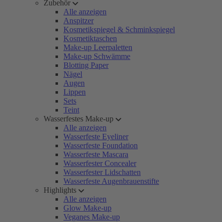
Zubehör
Alle anzeigen
Anspitzer
Kosmetikspiegel & Schminkspiegel
Kosmetiktaschen
Make-up Leerpaletten
Make-up Schwämme
Blotting Paper
Nägel
Augen
Lippen
Sets
Teint
Wasserfestes Make-up
Alle anzeigen
Wasserfeste Eyeliner
Wasserfeste Foundation
Wasserfeste Mascara
Wasserfester Concealer
Wasserfester Lidschatten
Wasserfeste Augenbrauenstifte
Highlights
Alle anzeigen
Glow Make-up
Veganes Make-up