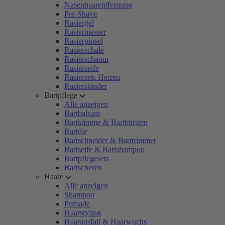
Nasenhaarentfernung
Pre-Shave
Rasiergel
Rasiermesser
Rasierpinsel
Rasierschale
Rasierschaum
Rasierseife
Rasiersets Herren
Rasierständer
Bartpflege
Alle anzeigen
Bartbalsam
Bartkämme & Bartbürsten
Bartöle
Bartschneider & Barttrimmer
Bartseife & Bartshampoo
Bartpflegesets
Bartscheren
Haare
Alle anzeigen
Shampoo
Pomade
Haarstyling
Haarausfall & Haarwuchs