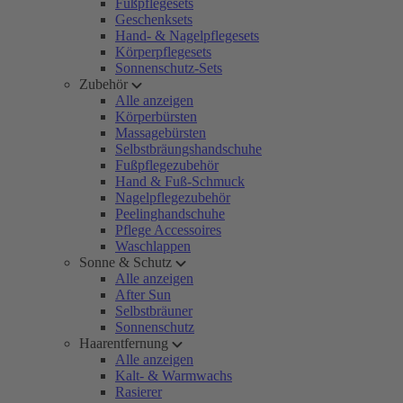
Fußpflegesets
Geschenksets
Hand- & Nagelpflegesets
Körperpflegesets
Sonnenschutz-Sets
Zubehör
Alle anzeigen
Körperbürsten
Massagebürsten
Selbstbräungshandschuhe
Fußpflegezubehör
Hand & Fuß-Schmuck
Nagelpflegezubehör
Peelinghandschuhe
Pflege Accessoires
Waschlappen
Sonne & Schutz
Alle anzeigen
After Sun
Selbstbräuner
Sonnenschutz
Haarentfernung
Alle anzeigen
Kalt- & Warmwachs
Rasierer