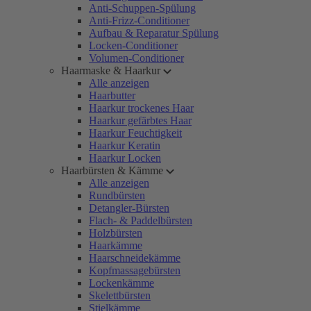
Anti-Schuppen-Spülung
Anti-Frizz-Conditioner
Aufbau & Reparatur Spülung
Locken-Conditioner
Volumen-Conditioner
Haarmaske & Haarkur
Alle anzeigen
Haarbutter
Haarkur trockenes Haar
Haarkur gefärbtes Haar
Haarkur Feuchtigkeit
Haarkur Keratin
Haarkur Locken
Haarbürsten & Kämme
Alle anzeigen
Rundbürsten
Detangler-Bürsten
Flach- & Paddelbürsten
Holzbürsten
Haarkämme
Haarschneidekämme
Kopfmassagebürsten
Lockenkämme
Skelettbürsten
Stielkämme