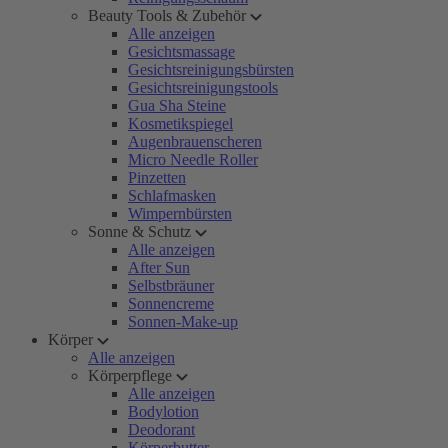
Beauty Tools & Zubehör
Alle anzeigen
Gesichtsmassage
Gesichtsreinigungsbürsten
Gesichtsreinigungstools
Gua Sha Steine
Kosmetikspiegel
Augenbrauenscheren
Micro Needle Roller
Pinzetten
Schlafmasken
Wimpernbürsten
Sonne & Schutz
Alle anzeigen
After Sun
Selbstbräuner
Sonnencreme
Sonnen-Make-up
Körper
Alle anzeigen
Körperpflege
Alle anzeigen
Bodylotion
Deodorant
Körperbutter