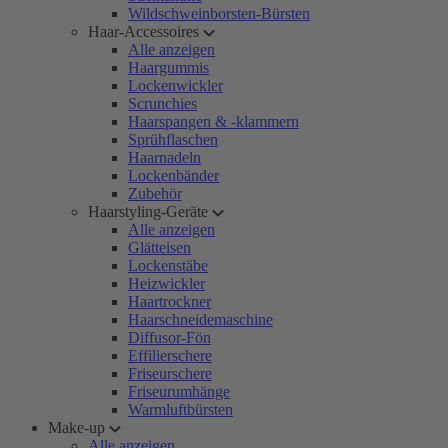
Wildschweinborsten-Bürsten
Haar-Accessoires
Alle anzeigen
Haargummis
Lockenwickler
Scrunchies
Haarspangen & -klammern
Sprühflaschen
Haarnadeln
Lockenbänder
Zubehör
Haarstyling-Geräte
Alle anzeigen
Glätteisen
Lockenstäbe
Heizwickler
Haartrockner
Haarschneidemaschine
Diffusor-Fön
Effilierschere
Friseurschere
Friseurumhänge
Warmluftbürsten
Make-up
Alle anzeigen