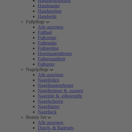
Handdesinfektion
Handmaske
Handpeeling
Handseife
Fußpflege
Alle anzeigen
Fußbad
Fußcreme
Fußmaske
Fußpeeling
Hornhautentferner
Fußgesundheit
Fußspray
Nagelpflege
Alle anzeigen
Nagelfeilen
Nagelhautentferner
Nagelknipser & -zangen
Nagelöle & -pflegestifte
Nagelscheren
Nagelhärter
Nagellack
Beauty Set
Alle anzeigen
Dusch- & Badesets