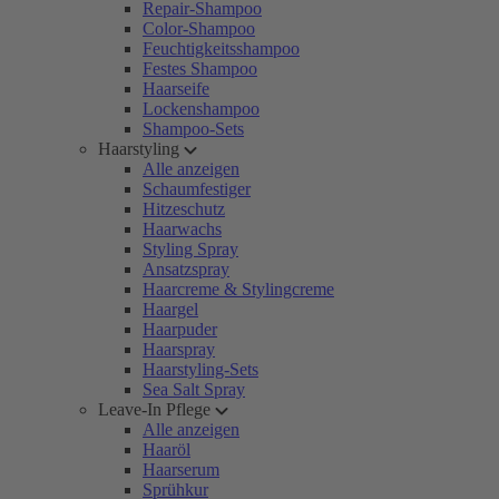
Repair-Shampoo
Color-Shampoo
Feuchtigkeitsshampoo
Festes Shampoo
Haarseife
Lockenshampoo
Shampoo-Sets
Haarstyling
Alle anzeigen
Schaumfestiger
Hitzeschutz
Haarwachs
Styling Spray
Ansatzspray
Haarcreme & Stylingcreme
Haargel
Haarpuder
Haarspray
Haarstyling-Sets
Sea Salt Spray
Leave-In Pflege
Alle anzeigen
Haaröl
Haarserum
Sprühkur