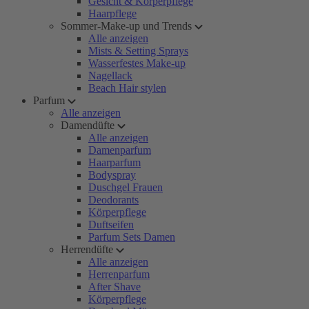
Gesicht & Körperpflege
Haarpflege
Sommer-Make-up und Trends
Alle anzeigen
Mists & Setting Sprays
Wasserfestes Make-up
Nagellack
Beach Hair stylen
Parfum
Alle anzeigen
Damendüfte
Alle anzeigen
Damenparfum
Haarparfum
Bodyspray
Duschgel Frauen
Deodorants
Körperpflege
Duftseifen
Parfum Sets Damen
Herrendüfte
Alle anzeigen
Herrenparfum
After Shave
Körperpflege