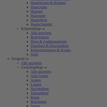
Haarbürsten & Kämme
Haarcreme
Haargel
Haarpaste
Haarpflege
Haarschneider
Körperpflege
Alle anzeigen
Bodylotions
Deos & Antitranspirants
Duschgel & Duschpflege
Körperreinigung & Scrubs
Seife
Drogerie
Alle anzeigen
Gesichtspflege
Alle anzeigen
Anti-Aging
Augen
Lippen
Nachtpflege
Tagespflege
Rasur
Reinigung
Sonne