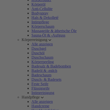
Körperöl
Anti-Cellulite
Bodyspray
Hals & Dekolleté
Intimpflege
Körperschaum
Massageöle & ätherische Öle
Sauna-Öl & -Aufguss
Körperreinigung
Alle anzeigen
Duschgel
Duschöl
Duschschaum
Körperpeeling
Badesalz & Badebomben
Badeöl & -milch
Badeschaum
Dusch- & Badesets
Feste Seife
Flüssigseife
Intimreinigung
Handpflege
Alle anzeigen
Handcreme