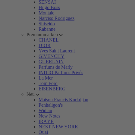
SENSAI
Hugo Boss
Montale
Narciso Rodriguez
Shiseido
Rabanne
Premiummarken
CHANEL
DIOR
Yves Saint Laurent
GIVENCHY
GUERLAIN
Parfums de Marly
INITIO Parfums Privés
La Mer
Tom Ford
EISENBERG
Neu
Maison Francis Kurkdjian
Penhaligon's
Widian
New Notes
IRÄYE
NEST NEW YORK
Ouai