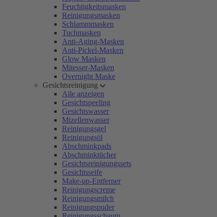
Feuchtigkeitsmasken
Reinigungsmasken
Schlammmasken
Tuchmasken
Anti-Aging-Masken
Anti-Pickel-Masken
Glow Masken
Mitesser-Masken
Overnight Maske
Gesichtsreinigung
Alle anzeigen
Gesichtspeeling
Gesichtswasser
Mizellenwasser
Reinigungsgel
Reinigungsöl
Abschminkpads
Abschminktücher
Gesichtsreinigungssets
Gesichtsseife
Make-up-Entferner
Reinigungscreme
Reinigungsmilch
Reinigungspuder
Reinigungsschaum