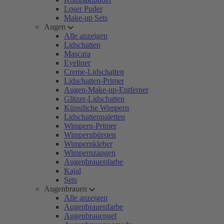
Loser Puder
Make-up Sets
Augen
Alle anzeigen
Lidschatten
Mascara
Eyeliner
Creme-Lidschatten
Lidschatten-Primer
Augen-Make-up-Entferner
Glitzer-Lidschatten
Künstliche Wimpern
Lidschattenpaletten
Wimpern-Primer
Wimpernbürsten
Wimpernkleber
Wimpernzangen
Augenbrauenfarbe
Kajal
Sets
Augenbrauen
Alle anzeigen
Augenbrauenfarbe
Augenbrauengel