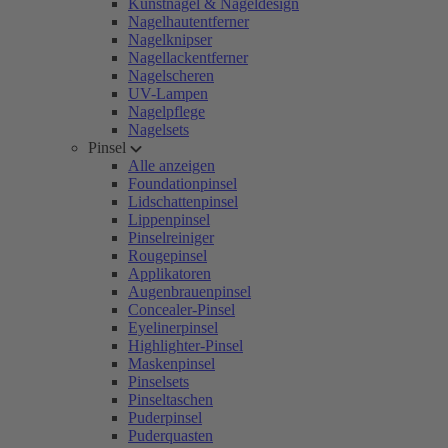
Kunstnägel & Nageldesign
Nagelhautentferner
Nagelknipser
Nagellackentferner
Nagelscheren
UV-Lampen
Nagelpflege
Nagelsets
Pinsel
Alle anzeigen
Foundationpinsel
Lidschattenpinsel
Lippenpinsel
Pinselreiniger
Rougepinsel
Applikatoren
Augenbrauenpinsel
Concealer-Pinsel
Eyelinerpinsel
Highlighter-Pinsel
Maskenpinsel
Pinselsets
Pinseltaschen
Puderpinsel
Puderquasten