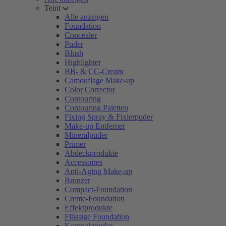
Teint
Alle anzeigen
Foundation
Concealer
Puder
Blush
Highlighter
BB- & CC-Cream
Camouflage Make-up
Color Corrector
Contouring
Contouring Paletten
Fixing Spray & Fixierpuder
Make-up Entferner
Mineralpuder
Primer
Abdeckprodukte
Accessoires
Anti-Aging Make-up
Bronzer
Compact-Foundation
Creme-Foundation
Effektprodukte
Flüssige Foundation
Kompaktpuder