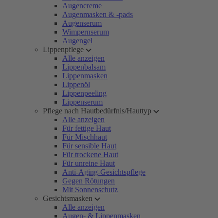
Augencreme
Augenmasken & -pads
Augenserum
Wimpernserum
Augengel
Lippenpflege
Alle anzeigen
Lippenbalsam
Lippenmasken
Lippenöl
Lippenpeeling
Lippenserum
Pflege nach Hautbedürfnis/Hauttyp
Alle anzeigen
Für fettige Haut
Für Mischhaut
Für sensible Haut
Für trockene Haut
Für unreine Haut
Anti-Aging-Gesichtspflege
Gegen Rötungen
Mit Sonnenschutz
Gesichtsmasken
Alle anzeigen
Augen- & Lippenmasken