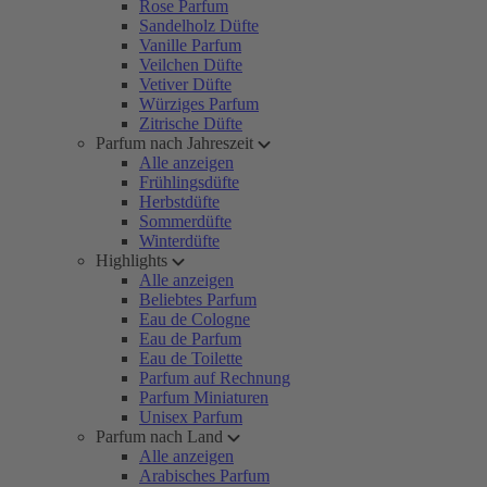
Rose Parfum
Sandelholz Düfte
Vanille Parfum
Veilchen Düfte
Vetiver Düfte
Würziges Parfum
Zitrische Düfte
Parfum nach Jahreszeit
Alle anzeigen
Frühlingsdüfte
Herbstdüfte
Sommerdüfte
Winterdüfte
Highlights
Alle anzeigen
Beliebtes Parfum
Eau de Cologne
Eau de Parfum
Eau de Toilette
Parfum auf Rechnung
Parfum Miniaturen
Unisex Parfum
Parfum nach Land
Alle anzeigen
Arabisches Parfum