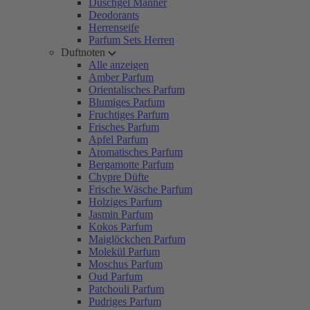
Duschgel Männer
Deodorants
Herrenseife
Parfum Sets Herren
Duftnoten
Alle anzeigen
Amber Parfum
Orientalisches Parfum
Blumiges Parfum
Fruchtiges Parfum
Frisches Parfum
Apfel Parfum
Aromatisches Parfum
Bergamotte Parfum
Chypre Düfte
Frische Wäsche Parfum
Holziges Parfum
Jasmin Parfum
Kokos Parfum
Maiglöckchen Parfum
Molekül Parfum
Moschus Parfum
Oud Parfum
Patchouli Parfum
Pudriges Parfum