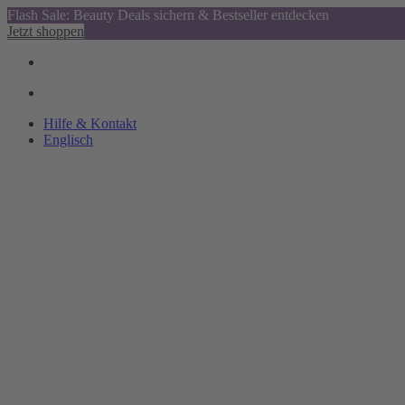
Flash Sale: Beauty Deals sichern & Bestseller entdecken
Jetzt shoppen
Hilfe & Kontakt
Englisch