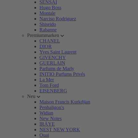
SENSAI
Hugo Boss
Montale
Narciso Rodriguez
Shiseido
Rabanne
Premiummarken
CHANEL
DIOR
Yves Saint Laurent
GIVENCHY
GUERLAIN
Parfums de Marly
INITIO Parfums Privés
La Mer
Tom Ford
EISENBERG
Neu
Maison Francis Kurkdjian
Penhaligon's
Widian
New Notes
IRÄYE
NEST NEW YORK
Ouai