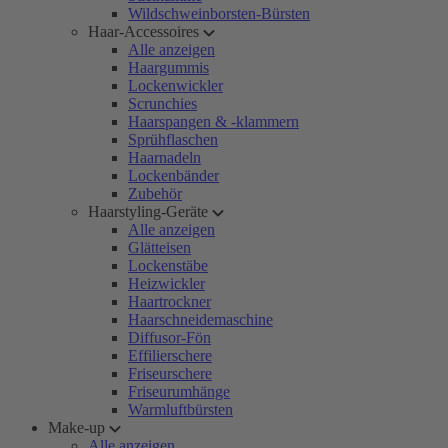
Wildschweinborsten-Bürsten
Haar-Accessoires
Alle anzeigen
Haargummis
Lockenwickler
Scrunchies
Haarspangen & -klammern
Sprühflaschen
Haarnadeln
Lockenbänder
Zubehör
Haarstyling-Geräte
Alle anzeigen
Glätteisen
Lockenstäbe
Heizwickler
Haartrockner
Haarschneidemaschine
Diffusor-Fön
Effilierschere
Friseurschere
Friseurumhänge
Warmluftbürsten
Make-up
Alle anzeigen