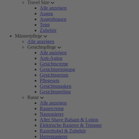
Travel Size
Alle anzeigen
Augen
Augenbrauen
Teint
Zubehör
Männerpflege
Alle anzeigen
Gesichtspflege
Alle anzeigen
Anti-Aging
Gesichtscreme
Gesichtsreinigung
Gesichtsserum
Pflegesets
Gesichtsmasken
Gesichtspeeling
Rasur
Alle anzeigen
Rasiercreme
Nassrasierer
After Shave Balsam & Lotion
Elektrische Rasierer & Trimmer
Rasierhobel & Zubehör
Herrenrasierer