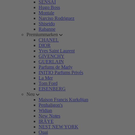
SENSAI
Hugo Boss
Montale
Narciso Rodriguez
Shiseido
Rabanne
Premiummarken
CHANEL
DIOR
Yves Saint Laurent
GIVENCHY
GUERLAIN
Parfums de Marly
INITIO Parfums Privés
La Mer
Tom Ford
EISENBERG
Neu
Maison Francis Kurkdjian
Penhaligon's
Widian
New Notes
IRÄYE
NEST NEW YORK
Ouai