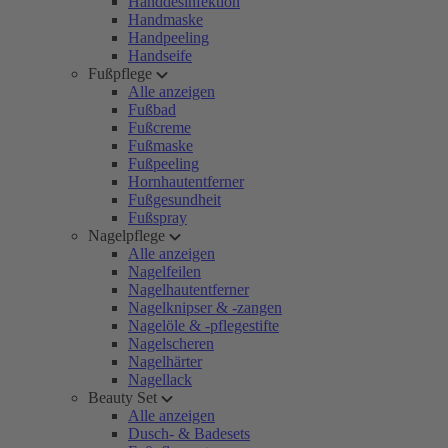
Handdesinfektion
Handmaske
Handpeeling
Handseife
Fußpflege
Alle anzeigen
Fußbad
Fußcreme
Fußmaske
Fußpeeling
Hornhautentferner
Fußgesundheit
Fußspray
Nagelpflege
Alle anzeigen
Nagelfeilen
Nagelhautentferner
Nagelknipser & -zangen
Nagelöle & -pflegestifte
Nagelscheren
Nagelhärter
Nagellack
Beauty Set
Alle anzeigen
Dusch- & Badesets