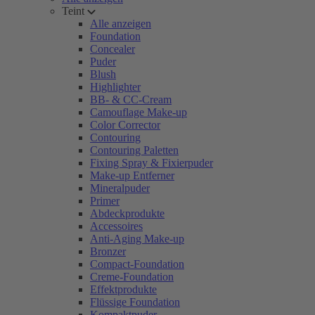
Teint
Alle anzeigen
Foundation
Concealer
Puder
Blush
Highlighter
BB- & CC-Cream
Camouflage Make-up
Color Corrector
Contouring
Contouring Paletten
Fixing Spray & Fixierpuder
Make-up Entferner
Mineralpuder
Primer
Abdeckprodukte
Accessoires
Anti-Aging Make-up
Bronzer
Compact-Foundation
Creme-Foundation
Effektprodukte
Flüssige Foundation
Kompaktpuder