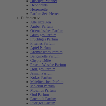
Duschgel Männer
Deodorants
Herrenseife
Parfum Sets Herren
Duftnoten
Alle anzeigen
Amber Parfum
Orientalisches Parfum
Blumiges Parfum
Fruchtiges Parfum
Frisches Parfum
Apfel Parfum
Aromatisches Parfum
Bergamotte Parfum
Chypre Düfte
Frische Wäsche Parfum
Holziges Parfum
Jasmin Parfum
Kokos Parfum
Maiglöckchen Parfum
Molekül Parfum
Moschus Parfum
Oud Parfum
Patchouli Parfum
Pudriges Parfum