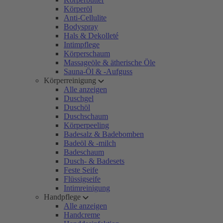
Körperöl
Anti-Cellulite
Bodyspray
Hals & Dekolleté
Intimpflege
Körperschaum
Massageöle & ätherische Öle
Sauna-Öl & -Aufguss
Körperreinigung
Alle anzeigen
Duschgel
Duschöl
Duschschaum
Körperpeeling
Badesalz & Badebomben
Badeöl & -milch
Badeschaum
Dusch- & Badesets
Feste Seife
Flüssigseife
Intimreinigung
Handpflege
Alle anzeigen
Handcreme