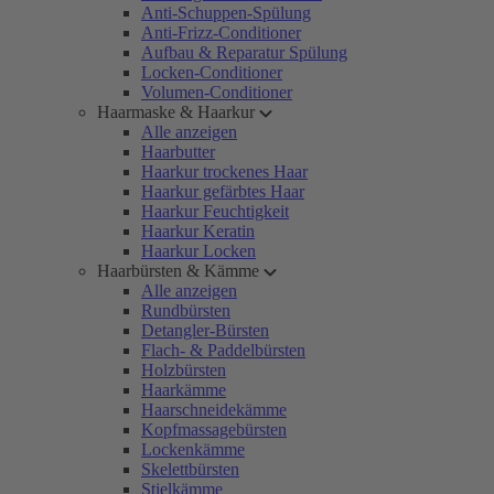
Anti-Schuppen-Spülung
Anti-Frizz-Conditioner
Aufbau & Reparatur Spülung
Locken-Conditioner
Volumen-Conditioner
Haarmaske & Haarkur
Alle anzeigen
Haarbutter
Haarkur trockenes Haar
Haarkur gefärbtes Haar
Haarkur Feuchtigkeit
Haarkur Keratin
Haarkur Locken
Haarbürsten & Kämme
Alle anzeigen
Rundbürsten
Detangler-Bürsten
Flach- & Paddelbürsten
Holzbürsten
Haarkämme
Haarschneidekämme
Kopfmassagebürsten
Lockenkämme
Skelettbürsten
Stielkämme