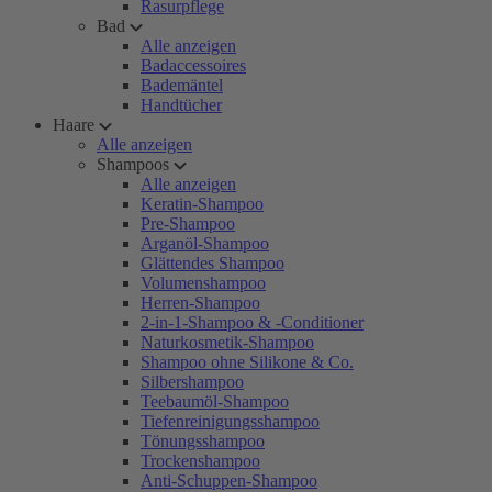
Rasurpflege
Bad
Alle anzeigen
Badaccessoires
Bademäntel
Handtücher
Haare
Alle anzeigen
Shampoos
Alle anzeigen
Keratin-Shampoo
Pre-Shampoo
Arganöl-Shampoo
Glättendes Shampoo
Volumenshampoo
Herren-Shampoo
2-in-1-Shampoo & -Conditioner
Naturkosmetik-Shampoo
Shampoo ohne Silikone & Co.
Silbershampoo
Teebaumöl-Shampoo
Tiefenreinigungsshampoo
Tönungsshampoo
Trockenshampoo
Anti-Schuppen-Shampoo