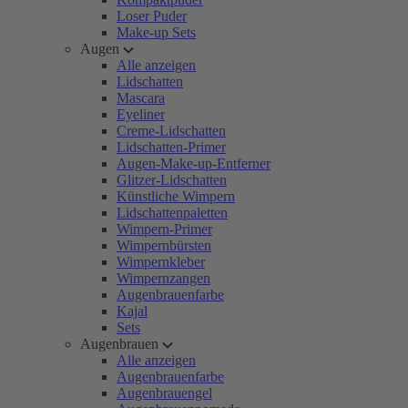
Loser Puder
Make-up Sets
Augen
Alle anzeigen
Lidschatten
Mascara
Eyeliner
Creme-Lidschatten
Lidschatten-Primer
Augen-Make-up-Entferner
Glitzer-Lidschatten
Künstliche Wimpern
Lidschattenpaletten
Wimpern-Primer
Wimpernbürsten
Wimpernkleber
Wimpernzangen
Augenbrauenfarbe
Kajal
Sets
Augenbrauen
Alle anzeigen
Augenbrauenfarbe
Augenbrauengel