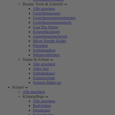
Beauty Tools & Zubehör
Alle anzeigen
Gesichtsmassage
Gesichtsreinigungsbürsten
Gesichtsreinigungstools
Gua Sha Steine
Kosmetikspiegel
Augenbrauenscheren
Micro Needle Roller
Pinzetten
Schlafmasken
Wimpernbürsten
Sonne & Schutz
Alle anzeigen
After Sun
Selbstbräuner
Sonnencreme
Sonnen-Make-up
Körper
Alle anzeigen
Körperpflege
Alle anzeigen
Bodylotion
Deodorant
Körperbutter