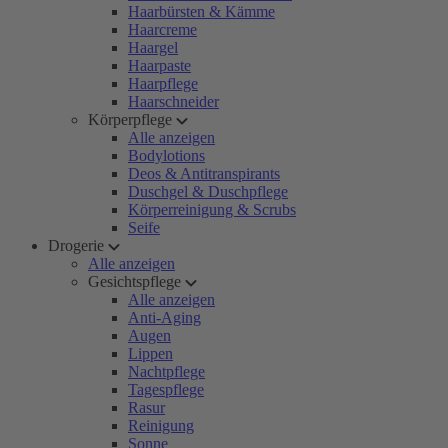
Haarbürsten & Kämme
Haarcreme
Haargel
Haarpaste
Haarpflege
Haarschneider
Körperpflege
Alle anzeigen
Bodylotions
Deos & Antitranspirants
Duschgel & Duschpflege
Körperreinigung & Scrubs
Seife
Drogerie
Alle anzeigen
Gesichtspflege
Alle anzeigen
Anti-Aging
Augen
Lippen
Nachtpflege
Tagespflege
Rasur
Reinigung
Sonne