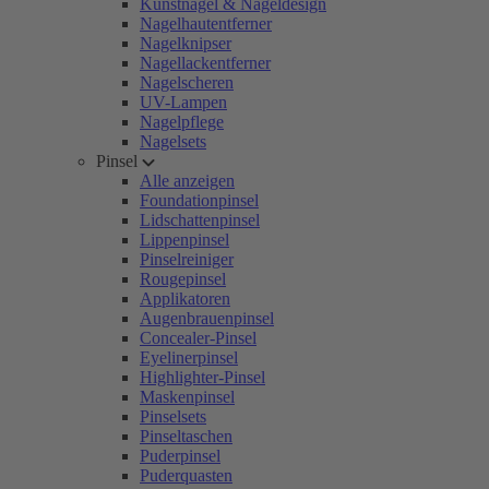
Kunstnägel & Nageldesign
Nagelhautentferner
Nagelknipser
Nagellackentferner
Nagelscheren
UV-Lampen
Nagelpflege
Nagelsets
Pinsel
Alle anzeigen
Foundationpinsel
Lidschattenpinsel
Lippenpinsel
Pinselreiniger
Rougepinsel
Applikatoren
Augenbrauenpinsel
Concealer-Pinsel
Eyelinerpinsel
Highlighter-Pinsel
Maskenpinsel
Pinselsets
Pinseltaschen
Puderpinsel
Puderquasten