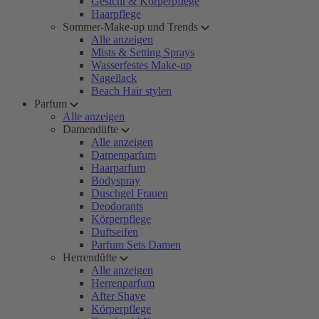
Gesicht & Körperpflege
Haarpflege
Sommer-Make-up und Trends
Alle anzeigen
Mists & Setting Sprays
Wasserfestes Make-up
Nagellack
Beach Hair stylen
Parfum
Alle anzeigen
Damendüfte
Alle anzeigen
Damenparfum
Haarparfum
Bodyspray
Duschgel Frauen
Deodorants
Körperpflege
Duftseifen
Parfum Sets Damen
Herrendüfte
Alle anzeigen
Herrenparfum
After Shave
Körperpflege