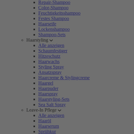
Repair-Shampoo
Color-Shampoo
Feuchtigkeitsshampoo
Festes Shampoo
Haarseife
Lockenshampoo
Shampoo-Sets
Haarstyling
Alle anzeigen
Schaumfestiger
Hitzeschutz
Haarwachs
Styling Spray
Ansatzspray
Haarcreme & Stylingcreme
Haargel
Haarpuder
Haarspray
Haarstyling-Sets
Sea Salt Spray
Leave-In Pflege
Alle anzeigen
Haaröl
Haarserum
Sprühkur