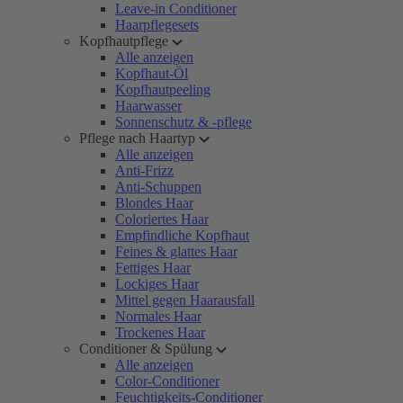
Leave-in Conditioner
Haarpflegesets
Kopfhautpflege
Alle anzeigen
Kopfhaut-Öl
Kopfhautpeeling
Haarwasser
Sonnenschutz & -pflege
Pflege nach Haartyp
Alle anzeigen
Anti-Frizz
Anti-Schuppen
Blondes Haar
Coloriertes Haar
Empfindliche Kopfhaut
Feines & glattes Haar
Fettiges Haar
Lockiges Haar
Mittel gegen Haarausfall
Normales Haar
Trockenes Haar
Conditioner & Spülung
Alle anzeigen
Color-Conditioner
Feuchtigkeits-Conditioner