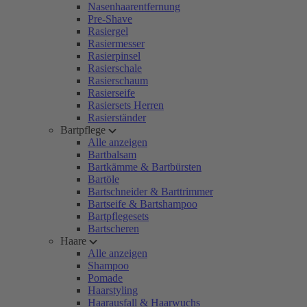
Nasenhaarentfernung
Pre-Shave
Rasiergel
Rasiermesser
Rasierpinsel
Rasierschale
Rasierschaum
Rasierseife
Rasiersets Herren
Rasierständer
Bartpflege
Alle anzeigen
Bartbalsam
Bartkämme & Bartbürsten
Bartöle
Bartschneider & Barttrimmer
Bartseife & Bartshampoo
Bartpflegesets
Bartscheren
Haare
Alle anzeigen
Shampoo
Pomade
Haarstyling
Haarausfall & Haarwuchs