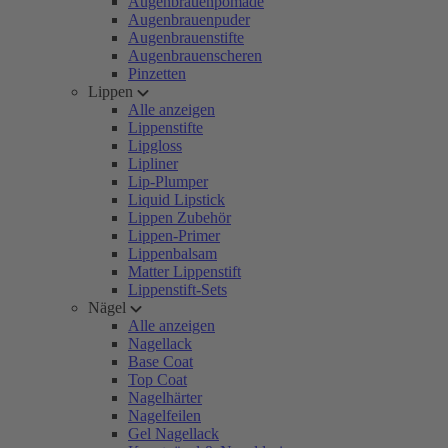
Augenbrauenpomade
Augenbrauenpuder
Augenbrauenstifte
Augenbrauenscheren
Pinzetten
Lippen
Alle anzeigen
Lippenstifte
Lipgloss
Lipliner
Lip-Plumper
Liquid Lipstick
Lippen Zubehör
Lippen-Primer
Lippenbalsam
Matter Lippenstift
Lippenstift-Sets
Nägel
Alle anzeigen
Nagellack
Base Coat
Top Coat
Nagelhärter
Nagelfeilen
Gel Nagellack