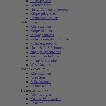
Fußpflegesets
Geschenksets
Hand- & Nagelpflegesets
Körperpflegesets
Sonnenschutz-Sets
Zubehör
Alle anzeigen
Körperbürsten
Massagebürsten
Selbstbräungshandschuhe
Fußpflegezubehör
Hand & Fuß-Schmuck
Nagelpflegezubehör
Peelinghandschuhe
Pflege Accessoires
Waschlappen
Sonne & Schutz
Alle anzeigen
After Sun
Selbstbräuner
Sonnenschutz
Haarentfernung
Alle anzeigen
Kalt- & Warmwachs
Rasierer