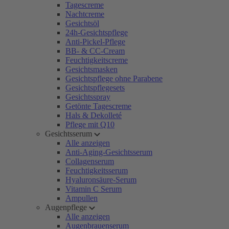
Tagescreme
Nachtcreme
Gesichtsöl
24h-Gesichtspflege
Anti-Pickel-Pflege
BB- & CC-Cream
Feuchtigkeitscreme
Gesichtsmasken
Gesichtspflege ohne Parabene
Gesichtspflegesets
Gesichtsspray
Getönte Tagescreme
Hals & Dekolleté
Pflege mit Q10
Gesichtsserum
Alle anzeigen
Anti-Aging-Gesichtsserum
Collagenserum
Feuchtigkeitsserum
Hyaluronsäure-Serum
Vitamin C Serum
Ampullen
Augenpflege
Alle anzeigen
Augenbrauenserum