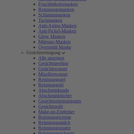
Feuchtigkeitsmasken
Reinigungsmasken
Schlammmasken
Tuchmasken
Anti-Aging-Masken
Anti-Pickel-Masken
Glow Masken
Mitesser-Masken
Overnight Maske
Gesichtsreinigung
Alle anzeigen
Gesichtspeeling
Gesichtswasser
Mizellenwasser
Reinigungsgel
Reinigungsöl
Abschminkpads
Abschminktücher
Gesichtsreinigungssets
Gesichtsseife
Make-up-Entferner
Reinigungscreme
Reinigungsmilch
Reinigungspuder
Reinigungsschaum