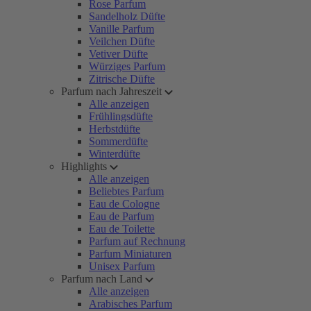
Rose Parfum
Sandelholz Düfte
Vanille Parfum
Veilchen Düfte
Vetiver Düfte
Würziges Parfum
Zitrische Düfte
Parfum nach Jahreszeit
Alle anzeigen
Frühlingsdüfte
Herbstdüfte
Sommerdüfte
Winterdüfte
Highlights
Alle anzeigen
Beliebtes Parfum
Eau de Cologne
Eau de Parfum
Eau de Toilette
Parfum auf Rechnung
Parfum Miniaturen
Unisex Parfum
Parfum nach Land
Alle anzeigen
Arabisches Parfum