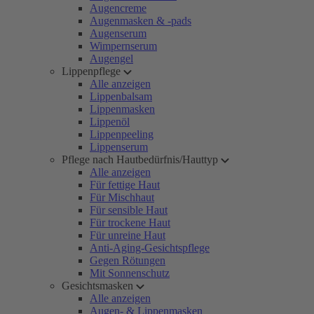
Augencreme
Augenmasken & -pads
Augenserum
Wimpernserum
Augengel
Lippenpflege
Alle anzeigen
Lippenbalsam
Lippenmasken
Lippenöl
Lippenpeeling
Lippenserum
Pflege nach Hautbedürfnis/Hauttyp
Alle anzeigen
Für fettige Haut
Für Mischhaut
Für sensible Haut
Für trockene Haut
Für unreine Haut
Anti-Aging-Gesichtspflege
Gegen Rötungen
Mit Sonnenschutz
Gesichtsmasken
Alle anzeigen
Augen- & Lippenmasken