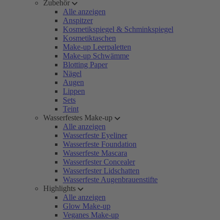
Zubehör
Alle anzeigen
Anspitzer
Kosmetikspiegel & Schminkspiegel
Kosmetiktaschen
Make-up Leerpaletten
Make-up Schwämme
Blotting Paper
Nägel
Augen
Lippen
Sets
Teint
Wasserfestes Make-up
Alle anzeigen
Wasserfeste Eyeliner
Wasserfeste Foundation
Wasserfeste Mascara
Wasserfester Concealer
Wasserfester Lidschatten
Wasserfeste Augenbrauenstifte
Highlights
Alle anzeigen
Glow Make-up
Veganes Make-up