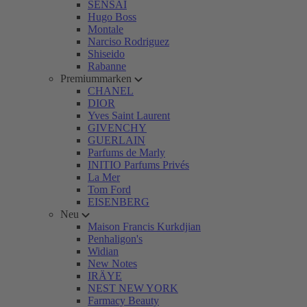
SENSAI
Hugo Boss
Montale
Narciso Rodriguez
Shiseido
Rabanne
Premiummarken
CHANEL
DIOR
Yves Saint Laurent
GIVENCHY
GUERLAIN
Parfums de Marly
INITIO Parfums Privés
La Mer
Tom Ford
EISENBERG
Neu
Maison Francis Kurkdjian
Penhaligon's
Widian
New Notes
IRÄYE
NEST NEW YORK
Farmacy Beauty