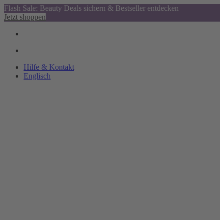
Flash Sale: Beauty Deals sichern & Bestseller entdecken
Jetzt shoppen
Hilfe & Kontakt
Englisch