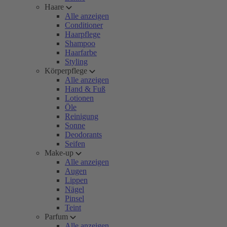
Haare
Alle anzeigen
Conditioner
Haarpflege
Shampoo
Haarfarbe
Styling
Körperpflege
Alle anzeigen
Hand & Fuß
Lotionen
Öle
Reinigung
Sonne
Deodorants
Seifen
Make-up
Alle anzeigen
Augen
Lippen
Nägel
Pinsel
Teint
Parfum
Alle anzeigen