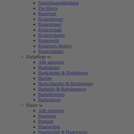
Nasenhaarentfernung
Pre-Shave
Rasiergel
Rasiermesser
Rasierpinsel
Rasierschale
Rasierschaum
Rasierseife
Rasiersets Herren
Rasierständer
Bartpflege
Alle anzeigen
Bartbalsam
Bartkämme & Bartbürsten
Bartöle
Bartschneider & Barttrimmer
Bartseife & Bartshampoo
Bartpflegesets
Bartscheren
Haare
Alle anzeigen
Shampoo
Pomade
Haarstyling
Haarausfall & Haarwuchs