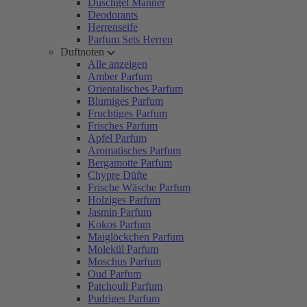
Duschgel Männer
Deodorants
Herrenseife
Parfum Sets Herren
Duftnoten
Alle anzeigen
Amber Parfum
Orientalisches Parfum
Blumiges Parfum
Fruchtiges Parfum
Frisches Parfum
Apfel Parfum
Aromatisches Parfum
Bergamotte Parfum
Chypre Düfte
Frische Wäsche Parfum
Holziges Parfum
Jasmin Parfum
Kokos Parfum
Maiglöckchen Parfum
Molekül Parfum
Moschus Parfum
Oud Parfum
Patchouli Parfum
Pudriges Parfum