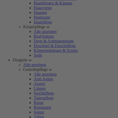
Haarbürsten & Kämme
Haarcreme
Haargel
Haarpaste
Haarpflege
Körperpflege
Alle anzeigen
Bodylotions
Deos & Antitranspirants
Duschgel & Duschpflege
Körperreinigung & Scrubs
Seife
Drogerie
Alle anzeigen
Gesichtspflege
Alle anzeigen
Anti-Aging
Augen
Lippen
Nachtpflege
Tagespflege
Rasur
Reinigung
Sonne
Zähne