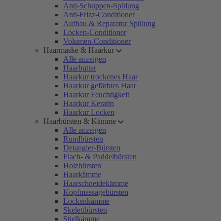
Anti-Schuppen-Spülung
Anti-Frizz-Conditioner
Aufbau & Reparatur Spülung
Locken-Conditioner
Volumen-Conditioner
Haarmaske & Haarkur
Alle anzeigen
Haarbutter
Haarkur trockenes Haar
Haarkur gefärbtes Haar
Haarkur Feuchtigkeit
Haarkur Keratin
Haarkur Locken
Haarbürsten & Kämme
Alle anzeigen
Rundbürsten
Detangler-Bürsten
Flach- & Paddelbürsten
Holzbürsten
Haarkämme
Haarschneidekämme
Kopfmassagebürsten
Lockenkämme
Skelettbürsten
Stielkämme