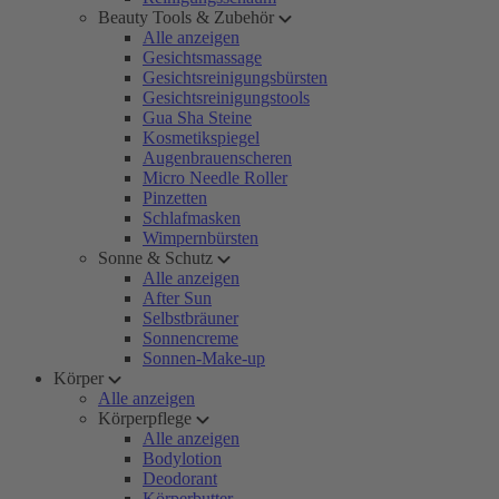
Beauty Tools & Zubehör
Alle anzeigen
Gesichtsmassage
Gesichtsreinigungsbürsten
Gesichtsreinigungstools
Gua Sha Steine
Kosmetikspiegel
Augenbrauenscheren
Micro Needle Roller
Pinzetten
Schlafmasken
Wimpernbürsten
Sonne & Schutz
Alle anzeigen
After Sun
Selbstbräuner
Sonnencreme
Sonnen-Make-up
Körper
Alle anzeigen
Körperpflege
Alle anzeigen
Bodylotion
Deodorant
Körperbutter