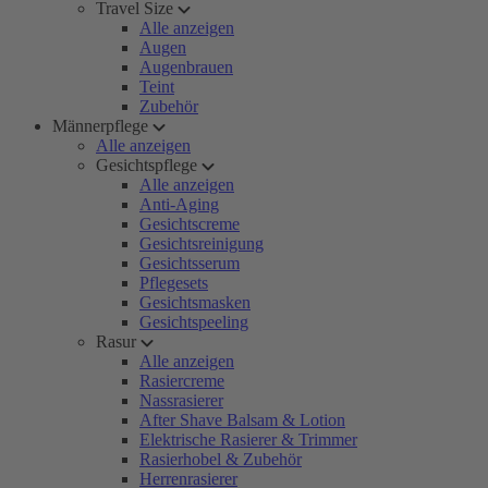
Travel Size
Alle anzeigen
Augen
Augenbrauen
Teint
Zubehör
Männerpflege
Alle anzeigen
Gesichtspflege
Alle anzeigen
Anti-Aging
Gesichtscreme
Gesichtsreinigung
Gesichtsserum
Pflegesets
Gesichtsmasken
Gesichtspeeling
Rasur
Alle anzeigen
Rasiercreme
Nassrasierer
After Shave Balsam & Lotion
Elektrische Rasierer & Trimmer
Rasierhobel & Zubehör
Herrenrasierer