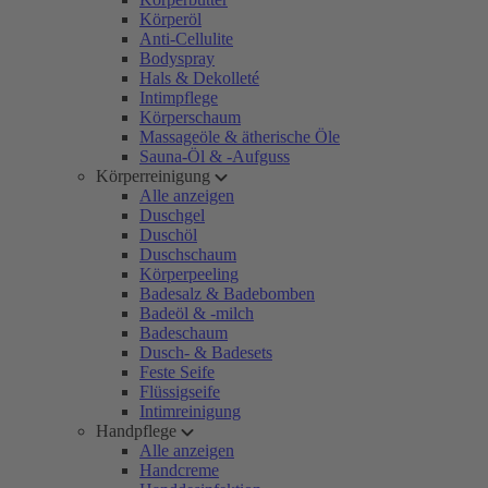
Körperöl
Anti-Cellulite
Bodyspray
Hals & Dekolleté
Intimpflege
Körperschaum
Massageöle & ätherische Öle
Sauna-Öl & -Aufguss
Körperreinigung
Alle anzeigen
Duschgel
Duschöl
Duschschaum
Körperpeeling
Badesalz & Badebomben
Badeöl & -milch
Badeschaum
Dusch- & Badesets
Feste Seife
Flüssigseife
Intimreinigung
Handpflege
Alle anzeigen
Handcreme