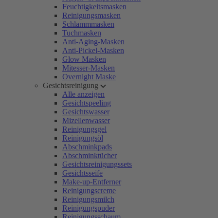
Feuchtigkeitsmasken
Reinigungsmasken
Schlammmasken
Tuchmasken
Anti-Aging-Masken
Anti-Pickel-Masken
Glow Masken
Mitesser-Masken
Overnight Maske
Gesichtsreinigung
Alle anzeigen
Gesichtspeeling
Gesichtswasser
Mizellenwasser
Reinigungsgel
Reinigungsöl
Abschminkpads
Abschminktücher
Gesichtsreinigungssets
Gesichtsseife
Make-up-Entferner
Reinigungscreme
Reinigungsmilch
Reinigungspuder
Reinigungsschaum