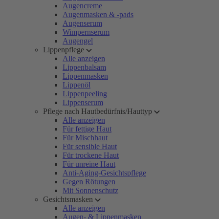
Augencreme
Augenmasken & -pads
Augenserum
Wimpernserum
Augengel
Lippenpflege
Alle anzeigen
Lippenbalsam
Lippenmasken
Lippenöl
Lippenpeeling
Lippenserum
Pflege nach Hautbedürfnis/Hauttyp
Alle anzeigen
Für fettige Haut
Für Mischhaut
Für sensible Haut
Für trockene Haut
Für unreine Haut
Anti-Aging-Gesichtspflege
Gegen Rötungen
Mit Sonnenschutz
Gesichtsmasken
Alle anzeigen
Augen- & Lippenmasken