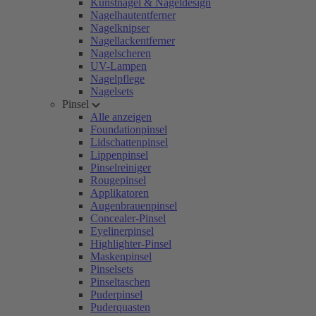
Kunstnägel & Nageldesign
Nagelhautentferner
Nagelknipser
Nagellackentferner
Nagelscheren
UV-Lampen
Nagelpflege
Nagelsets
Pinsel
Alle anzeigen
Foundationpinsel
Lidschattenpinsel
Lippenpinsel
Pinselreiniger
Rougepinsel
Applikatoren
Augenbrauenpinsel
Concealer-Pinsel
Eyelinerpinsel
Highlighter-Pinsel
Maskenpinsel
Pinselsets
Pinseltaschen
Puderpinsel
Puderquasten