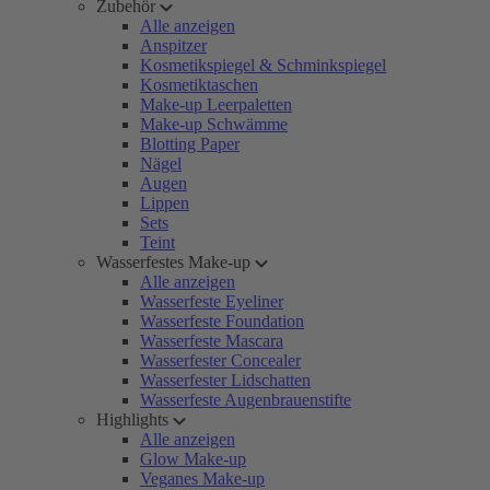
Zubehör
Alle anzeigen
Anspitzer
Kosmetikspiegel & Schminkspiegel
Kosmetiktaschen
Make-up Leerpaletten
Make-up Schwämme
Blotting Paper
Nägel
Augen
Lippen
Sets
Teint
Wasserfestes Make-up
Alle anzeigen
Wasserfeste Eyeliner
Wasserfeste Foundation
Wasserfeste Mascara
Wasserfester Concealer
Wasserfester Lidschatten
Wasserfeste Augenbrauenstifte
Highlights
Alle anzeigen
Glow Make-up
Veganes Make-up