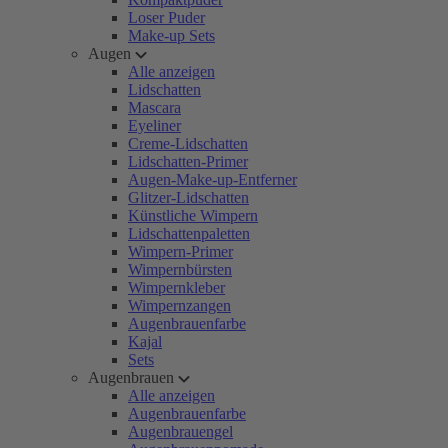
Loser Puder
Make-up Sets
Augen
Alle anzeigen
Lidschatten
Mascara
Eyeliner
Creme-Lidschatten
Lidschatten-Primer
Augen-Make-up-Entferner
Glitzer-Lidschatten
Künstliche Wimpern
Lidschattenpaletten
Wimpern-Primer
Wimpernbürsten
Wimpernkleber
Wimpernzangen
Augenbrauenfarbe
Kajal
Sets
Augenbrauen
Alle anzeigen
Augenbrauenfarbe
Augenbrauengel