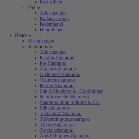
Rasurpflege
Bad
Alle anzeigen
Badaccessoires
Bademäntel
Handtücher
Haare
Alle anzeigen
Shampoos
Alle anzeigen
Keratin-Shampoo
Pre-Shampoo
Arganöl-Shampoo
Glättendes Shampoo
Volumenshampoo
Herren-Shampoo
2-in-1-Shampoo & -Conditioner
Naturkosmetik-Shampoo
Shampoo ohne Silikone & Co.
Silbershampoo
Teebaumöl-Shampoo
Tiefenreinigungsshampoo
Tönungsshampoo
Trockenshampoo
Anti-Schuppen-Shampoo