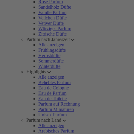
Rose Parfum
Sandelholz Düfte
Vanille Parfum
Veilchen Düfte
Vetiver Düfte
Würziges Parfum
Zitrische Düfte
Parfum nach Jahreszeit
Alle anzeigen
Frühlingsdüfte
Herbstdüfte
Sommerdüfte
Winterdüfte
Highlights
Alle anzeigen
Beliebtes Parfum
Eau de Cologne
Eau de Parfum
Eau de Toilette
Parfum auf Rechnung
Parfum Miniaturen
Unisex Parfum
Parfum nach Land
Alle anzeigen
Arabisches Parfum