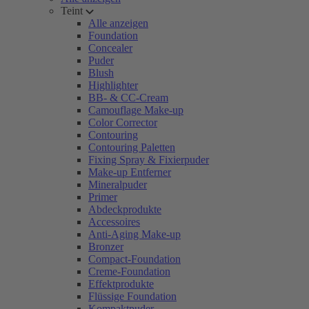
Teint
Alle anzeigen
Foundation
Concealer
Puder
Blush
Highlighter
BB- & CC-Cream
Camouflage Make-up
Color Corrector
Contouring
Contouring Paletten
Fixing Spray & Fixierpuder
Make-up Entferner
Mineralpuder
Primer
Abdeckprodukte
Accessoires
Anti-Aging Make-up
Bronzer
Compact-Foundation
Creme-Foundation
Effektprodukte
Flüssige Foundation
Kompaktpuder