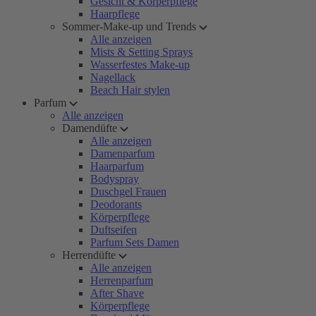
Gesicht & Körperpflege
Haarpflege
Sommer-Make-up und Trends
Alle anzeigen
Mists & Setting Sprays
Wasserfestes Make-up
Nagellack
Beach Hair stylen
Parfum
Alle anzeigen
Damendüfte
Alle anzeigen
Damenparfum
Haarparfum
Bodyspray
Duschgel Frauen
Deodorants
Körperpflege
Duftseifen
Parfum Sets Damen
Herrendüfte
Alle anzeigen
Herrenparfum
After Shave
Körperpflege