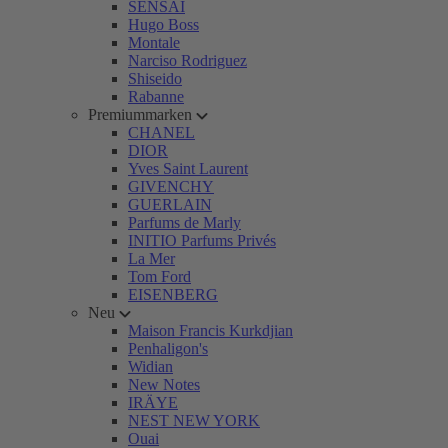
SENSAI
Hugo Boss
Montale
Narciso Rodriguez
Shiseido
Rabanne
Premiummarken
CHANEL
DIOR
Yves Saint Laurent
GIVENCHY
GUERLAIN
Parfums de Marly
INITIO Parfums Privés
La Mer
Tom Ford
EISENBERG
Neu
Maison Francis Kurkdjian
Penhaligon's
Widian
New Notes
IRÄYE
NEST NEW YORK
Ouai