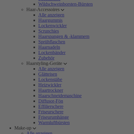
Wildschweinborsten-Bürsten
Haar-Accessoires
Alle anzeigen
Haargummis
Lockenwickler
Scrunchies
Haarspangen & -klammern
Sprühflaschen
Haarnadeln
Lockenbänder
Zubehör
Haarstyling-Geräte
Alle anzeigen
Glätteisen
Lockenstäbe
Heizwickler
Haartrockner
Haarschneidemaschine
Diffusor-Fön
Effilierschere
Friseurschere
Friseurumhänge
Warmluftbürsten
Make-up
Alle anzeigen