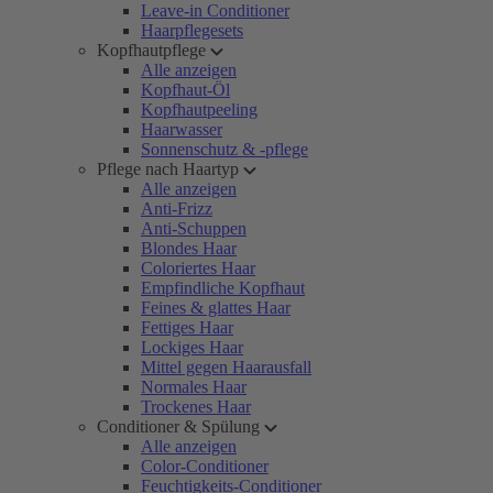
Leave-in Conditioner
Haarpflegesets
Kopfhautpflege
Alle anzeigen
Kopfhaut-Öl
Kopfhautpeeling
Haarwasser
Sonnenschutz & -pflege
Pflege nach Haartyp
Alle anzeigen
Anti-Frizz
Anti-Schuppen
Blondes Haar
Coloriertes Haar
Empfindliche Kopfhaut
Feines & glattes Haar
Fettiges Haar
Lockiges Haar
Mittel gegen Haarausfall
Normales Haar
Trockenes Haar
Conditioner & Spülung
Alle anzeigen
Color-Conditioner
Feuchtigkeits-Conditioner