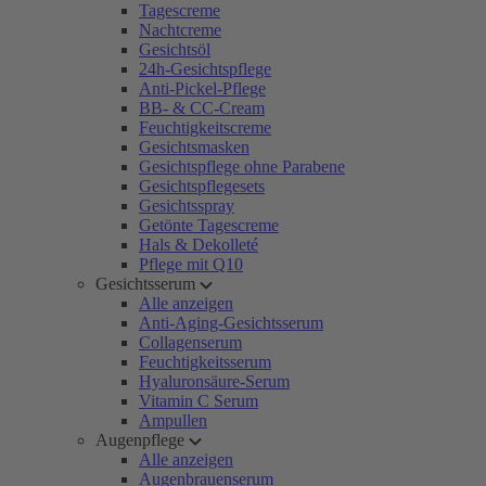
Tagescreme
Nachtcreme
Gesichtsöl
24h-Gesichtspflege
Anti-Pickel-Pflege
BB- & CC-Cream
Feuchtigkeitscreme
Gesichtsmasken
Gesichtspflege ohne Parabene
Gesichtspflegesets
Gesichtsspray
Getönte Tagescreme
Hals & Dekolleté
Pflege mit Q10
Gesichtsserum
Alle anzeigen
Anti-Aging-Gesichtsserum
Collagenserum
Feuchtigkeitsserum
Hyaluronsäure-Serum
Vitamin C Serum
Ampullen
Augenpflege
Alle anzeigen
Augenbrauenserum