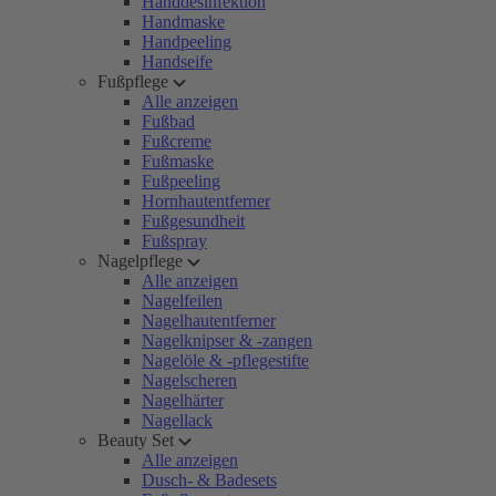
Handdesinfektion
Handmaske
Handpeeling
Handseife
Fußpflege
Alle anzeigen
Fußbad
Fußcreme
Fußmaske
Fußpeeling
Hornhautentferner
Fußgesundheit
Fußspray
Nagelpflege
Alle anzeigen
Nagelfeilen
Nagelhautentferner
Nagelknipser & -zangen
Nagelöle & -pflegestifte
Nagelscheren
Nagelhärter
Nagellack
Beauty Set
Alle anzeigen
Dusch- & Badesets