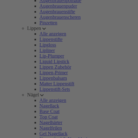
Augenbrauenpomade
Augenbrauenpuder
Augenbrauenstifte
Augenbrauenscheren
Pinzetten
Lippen
Alle anzeigen
Lippenstifte
Lipgloss
Lipliner
Lip-Plumper
Liquid Lipstick
Lippen Zubehör
Lippen-Primer
Lippenbalsam
Matter Lippenstift
Lippenstift-Sets
Nägel
Alle anzeigen
Nagellack
Base Coat
Top Coat
Nagelhärter
Nagelfeilen
Gel Nagellack