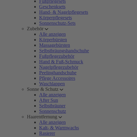
Fußpflegesets
Geschenksets
Hand- & Nagelpflegesets
Körperpflegesets
Sonnenschutz-Sets
Zubehör
Alle anzeigen
Körperbürsten
Massagebürsten
Selbstbräungshandschuhe
Fußpflegezubehör
Hand & Fuß-Schmuck
Nagelpflegezubehör
Peelinghandschuhe
Pflege Accessoires
Waschlappen
Sonne & Schutz
Alle anzeigen
After Sun
Selbstbräuner
Sonnenschutz
Haarentfernung
Alle anzeigen
Kalt- & Warmwachs
Rasierer