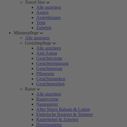
Travel Size
Alle anzeigen
Augen
Augenbrauen
Teint
Zubehör
Männerpflege
Alle anzeigen
Gesichtspflege
Alle anzeigen
Anti-Aging
Gesichtscreme
Gesichtsreinigung
Gesichtsserum
Pflegesets
Gesichtsmasken
Gesichtspeeling
Rasur
Alle anzeigen
Rasiercreme
Nassrasierer
After Shave Balsam & Lotion
Elektrische Rasierer & Trimmer
Rasierhobel & Zubehör
Herrenrasierer