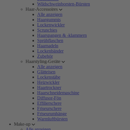
Wildschweinborsten-Bürsten
Haar-Accessoires
Alle anzeigen
Haargummis
Lockenwickler
Scrunchies
Haarspangen & -klammern
Sprühflaschen
Haarnadeln
Lockenbänder
Zubehör
Haarstyling-Geräte
Alle anzeigen
Glätteisen
Lockenstäbe
Heizwickler
Haartrockner
Haarschneidemaschine
Diffusor-Fön
Effilierschere
Friseurschere
Friseurumhänge
Warmluftbürsten
Make-up
Alle anzeigen