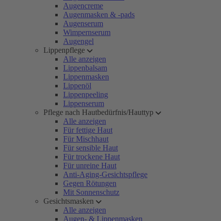
Augencreme
Augenmasken & -pads
Augenserum
Wimpernserum
Augengel
Lippenpflege
Alle anzeigen
Lippenbalsam
Lippenmasken
Lippenöl
Lippenpeeling
Lippenserum
Pflege nach Hautbedürfnis/Hauttyp
Alle anzeigen
Für fettige Haut
Für Mischhaut
Für sensible Haut
Für trockene Haut
Für unreine Haut
Anti-Aging-Gesichtspflege
Gegen Rötungen
Mit Sonnenschutz
Gesichtsmasken
Alle anzeigen
Augen- & Lippenmasken