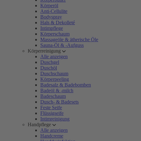
Körperöl
Anti-Cellulite
Bodyspray
Hals & Dekolleté
Intimpflege
Körperschaum
Massageöle & ätherische Öle
Sauna-Öl & -Aufguss
Körperreinigung
Alle anzeigen
Duschgel
Duschöl
Duschschaum
Körperpeeling
Badesalz & Badebomben
Badeöl & -milch
Badeschaum
Dusch- & Badesets
Feste Seife
Flüssigseife
Intimreinigung
Handpflege
Alle anzeigen
Handcreme