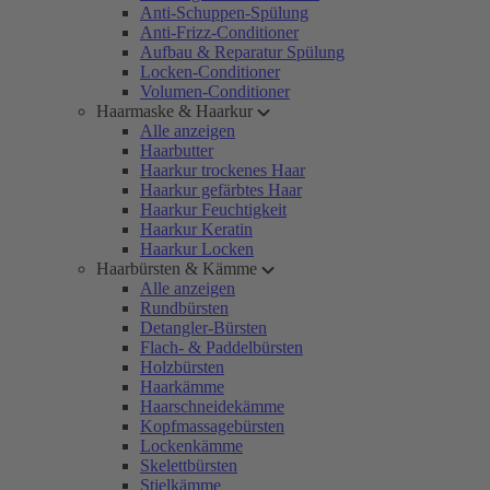
Anti-Schuppen-Spülung
Anti-Frizz-Conditioner
Aufbau & Reparatur Spülung
Locken-Conditioner
Volumen-Conditioner
Haarmaske & Haarkur
Alle anzeigen
Haarbutter
Haarkur trockenes Haar
Haarkur gefärbtes Haar
Haarkur Feuchtigkeit
Haarkur Keratin
Haarkur Locken
Haarbürsten & Kämme
Alle anzeigen
Rundbürsten
Detangler-Bürsten
Flach- & Paddelbürsten
Holzbürsten
Haarkämme
Haarschneidekämme
Kopfmassagebürsten
Lockenkämme
Skelettbürsten
Stielkämme