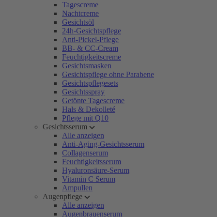
Tagescreme
Nachtcreme
Gesichtsöl
24h-Gesichtspflege
Anti-Pickel-Pflege
BB- & CC-Cream
Feuchtigkeitscreme
Gesichtsmasken
Gesichtspflege ohne Parabene
Gesichtspflegesets
Gesichtsspray
Getönte Tagescreme
Hals & Dekolleté
Pflege mit Q10
Gesichtsserum
Alle anzeigen
Anti-Aging-Gesichtsserum
Collagenserum
Feuchtigkeitsserum
Hyaluronsäure-Serum
Vitamin C Serum
Ampullen
Augenpflege
Alle anzeigen
Augenbrauenserum