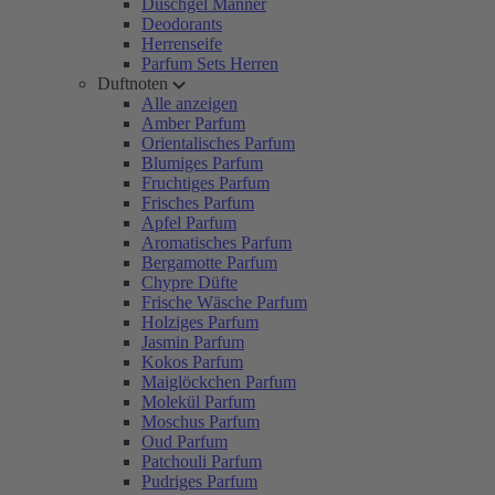
Duschgel Männer
Deodorants
Herrenseife
Parfum Sets Herren
Duftnoten
Alle anzeigen
Amber Parfum
Orientalisches Parfum
Blumiges Parfum
Fruchtiges Parfum
Frisches Parfum
Apfel Parfum
Aromatisches Parfum
Bergamotte Parfum
Chypre Düfte
Frische Wäsche Parfum
Holziges Parfum
Jasmin Parfum
Kokos Parfum
Maiglöckchen Parfum
Molekül Parfum
Moschus Parfum
Oud Parfum
Patchouli Parfum
Pudriges Parfum