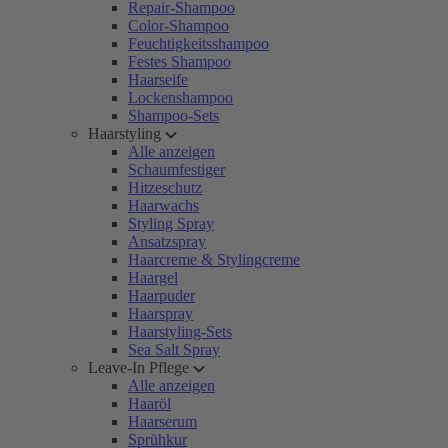
Repair-Shampoo
Color-Shampoo
Feuchtigkeitsshampoo
Festes Shampoo
Haarseife
Lockenshampoo
Shampoo-Sets
Haarstyling
Alle anzeigen
Schaumfestiger
Hitzeschutz
Haarwachs
Styling Spray
Ansatzspray
Haarcreme & Stylingcreme
Haargel
Haarpuder
Haarspray
Haarstyling-Sets
Sea Salt Spray
Leave-In Pflege
Alle anzeigen
Haaröl
Haarserum
Sprühkur