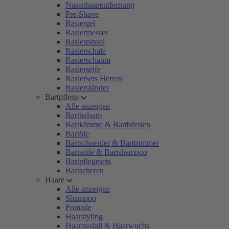
Nasenhaarentfernung
Pre-Shave
Rasiergel
Rasiermesser
Rasierpinsel
Rasierschale
Rasierschaum
Rasierseife
Rasiersets Herren
Rasierständer
Bartpflege
Alle anzeigen
Bartbalsam
Bartkämme & Bartbürsten
Bartöle
Bartschneider & Barttrimmer
Bartseife & Bartshampoo
Bartpflegesets
Bartscheren
Haare
Alle anzeigen
Shampoo
Pomade
Haarstyling
Haarausfall & Haarwuchs