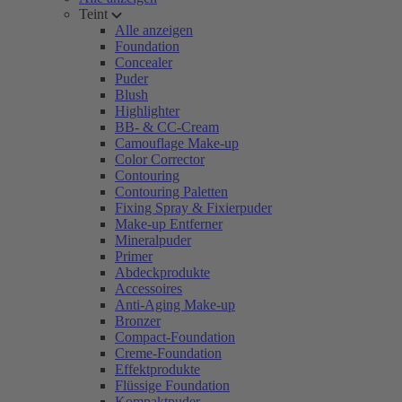
Teint
Alle anzeigen
Foundation
Concealer
Puder
Blush
Highlighter
BB- & CC-Cream
Camouflage Make-up
Color Corrector
Contouring
Contouring Paletten
Fixing Spray & Fixierpuder
Make-up Entferner
Mineralpuder
Primer
Abdeckprodukte
Accessoires
Anti-Aging Make-up
Bronzer
Compact-Foundation
Creme-Foundation
Effektprodukte
Flüssige Foundation
Kompaktpuder