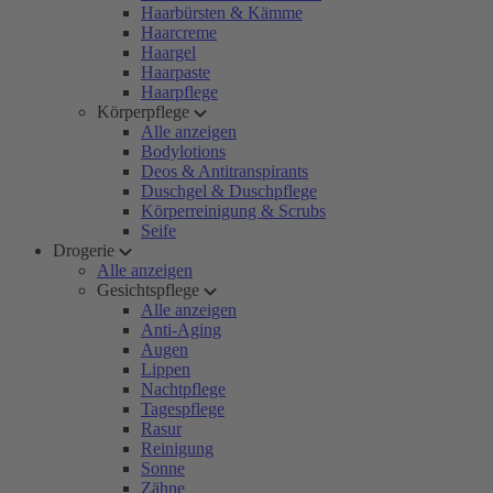
Haarbürsten & Kämme
Haarcreme
Haargel
Haarpaste
Haarpflege
Körperpflege
Alle anzeigen
Bodylotions
Deos & Antitranspirants
Duschgel & Duschpflege
Körperreinigung & Scrubs
Seife
Drogerie
Alle anzeigen
Gesichtspflege
Alle anzeigen
Anti-Aging
Augen
Lippen
Nachtpflege
Tagespflege
Rasur
Reinigung
Sonne
Zähne