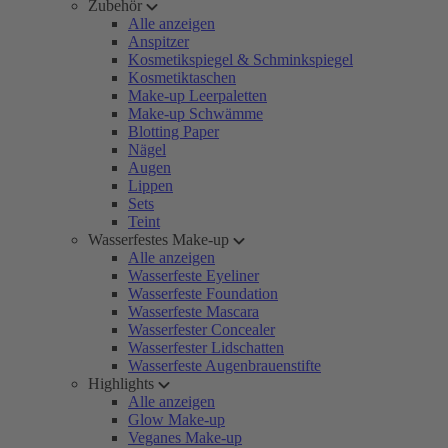
Zubehör
Alle anzeigen
Anspitzer
Kosmetikspiegel & Schminkspiegel
Kosmetiktaschen
Make-up Leerpaletten
Make-up Schwämme
Blotting Paper
Nägel
Augen
Lippen
Sets
Teint
Wasserfestes Make-up
Alle anzeigen
Wasserfeste Eyeliner
Wasserfeste Foundation
Wasserfeste Mascara
Wasserfester Concealer
Wasserfester Lidschatten
Wasserfeste Augenbrauenstifte
Highlights
Alle anzeigen
Glow Make-up
Veganes Make-up