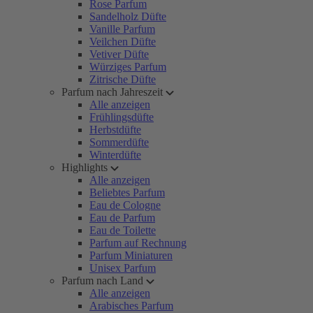
Rose Parfum
Sandelholz Düfte
Vanille Parfum
Veilchen Düfte
Vetiver Düfte
Würziges Parfum
Zitrische Düfte
Parfum nach Jahreszeit
Alle anzeigen
Frühlingsdüfte
Herbstdüfte
Sommerdüfte
Winterdüfte
Highlights
Alle anzeigen
Beliebtes Parfum
Eau de Cologne
Eau de Parfum
Eau de Toilette
Parfum auf Rechnung
Parfum Miniaturen
Unisex Parfum
Parfum nach Land
Alle anzeigen
Arabisches Parfum