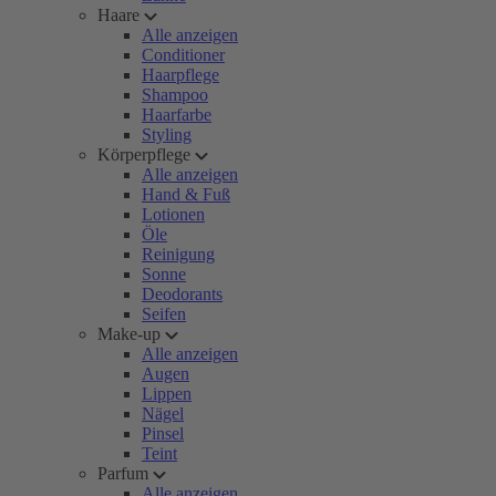
Haare
Alle anzeigen
Conditioner
Haarpflege
Shampoo
Haarfarbe
Styling
Körperpflege
Alle anzeigen
Hand & Fuß
Lotionen
Öle
Reinigung
Sonne
Deodorants
Seifen
Make-up
Alle anzeigen
Augen
Lippen
Nägel
Pinsel
Teint
Parfum
Alle anzeigen