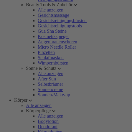
Beauty Tools & Zubehör
Alle anzeigen
Gesichtsmassage
Gesichtsreinigungsbürsten
Gesichtsreinigungstools
Gua Sha Steine
Kosmetikspiegel
Augenbrauenscheren
Micro Needle Roller
Pinzetten
Schlafmasken
Wimpernbürsten
Sonne & Schutz
Alle anzeigen
After Sun
Selbstbräuner
Sonnencreme
Sonnen-Make-up
Körper
Alle anzeigen
Körperpflege
Alle anzeigen
Bodylotion
Deodorant
Körperbutter