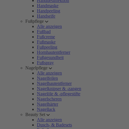
Handdesinfektion
Handmaske
Handpeeling
Handseife
Fußpflege
Alle anzeigen
Fußbad
Fußcreme
Fußmaske
Fußpeeling
Hornhautentferner
Fußgesundheit
Fußspray
Nagelpflege
Alle anzeigen
Nagelfeilen
Nagelhautentferner
Nagelknipser & -zangen
Nagelöle & -pflegestifte
Nagelscheren
Nagelhärter
Nagellack
Beauty Set
Alle anzeigen
Dusch- & Badesets