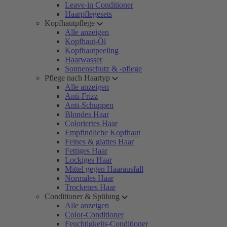
Leave-in Conditioner
Haarpflegesets
Kopfhautpflege
Alle anzeigen
Kopfhaut-Öl
Kopfhautpeeling
Haarwasser
Sonnenschutz & -pflege
Pflege nach Haartyp
Alle anzeigen
Anti-Frizz
Anti-Schuppen
Blondes Haar
Coloriertes Haar
Empfindliche Kopfhaut
Feines & glattes Haar
Fettiges Haar
Lockiges Haar
Mittel gegen Haarausfall
Normales Haar
Trockenes Haar
Conditioner & Spülung
Alle anzeigen
Color-Conditioner
Feuchtigkeits-Conditioner