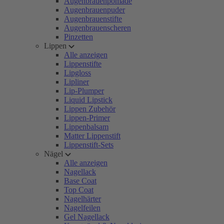
Augenbrauenpomade
Augenbrauenpuder
Augenbrauenstifte
Augenbrauenscheren
Pinzetten
Lippen
Alle anzeigen
Lippenstifte
Lipgloss
Lipliner
Lip-Plumper
Liquid Lipstick
Lippen Zubehör
Lippen-Primer
Lippenbalsam
Matter Lippenstift
Lippenstift-Sets
Nägel
Alle anzeigen
Nagellack
Base Coat
Top Coat
Nagelhärter
Nagelfeilen
Gel Nagellack