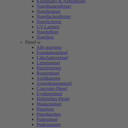
Kunstnägel & Nageldesign
Nagelhautentferner
Nagelknipser
Nagellackentferner
Nagelscheren
UV-Lampen
Nagelpflege
Nagelsets
Pinsel
Alle anzeigen
Foundationpinsel
Lidschattenpinsel
Lippenpinsel
Pinselreiniger
Rougepinsel
Applikatoren
Augenbrauenpinsel
Concealer-Pinsel
Eyelinerpinsel
Highlighter-Pinsel
Maskenpinsel
Pinselsets
Pinseltaschen
Puderpinsel
Puderquasten