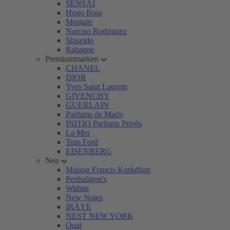
SENSAI
Hugo Boss
Montale
Narciso Rodriguez
Shiseido
Rabanne
Premiummarken
CHANEL
DIOR
Yves Saint Laurent
GIVENCHY
GUERLAIN
Parfums de Marly
INITIO Parfums Privés
La Mer
Tom Ford
EISENBERG
Neu
Maison Francis Kurkdjian
Penhaligon's
Widian
New Notes
IRÄYE
NEST NEW YORK
Ouai