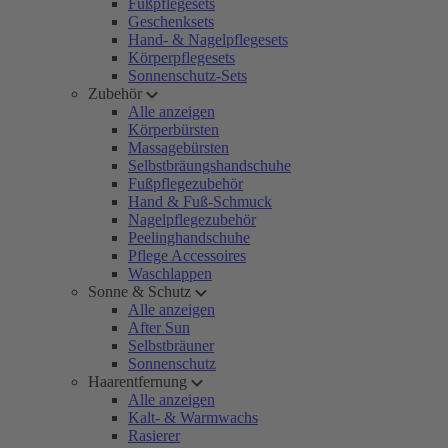
Fußpflegesets
Geschenksets
Hand- & Nagelpflegesets
Körperpflegesets
Sonnenschutz-Sets
Zubehör
Alle anzeigen
Körperbürsten
Massagebürsten
Selbstbräungshandschuhe
Fußpflegezubehör
Hand & Fuß-Schmuck
Nagelpflegezubehör
Peelinghandschuhe
Pflege Accessoires
Waschlappen
Sonne & Schutz
Alle anzeigen
After Sun
Selbstbräuner
Sonnenschutz
Haarentfernung
Alle anzeigen
Kalt- & Warmwachs
Rasierer