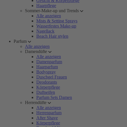
Gesicht & Körperpflege
Haarpflege
Sommer-Make-up und Trends
Alle anzeigen
Mists & Setting Sprays
Wasserfestes Make-up
Nagellack
Beach Hair stylen
Parfum
Alle anzeigen
Damendüfte
Alle anzeigen
Damenparfum
Haarparfum
Bodyspray
Duschgel Frauen
Deodorants
Körperpflege
Duftseifen
Parfum Sets Damen
Herrendüfte
Alle anzeigen
Herrenparfum
After Shave
Körperpflege