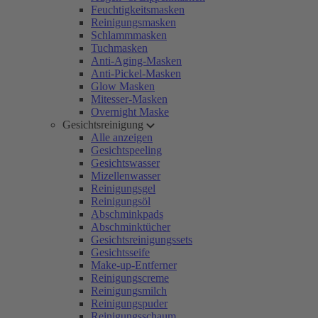
Feuchtigkeitsmasken
Reinigungsmasken
Schlammmasken
Tuchmasken
Anti-Aging-Masken
Anti-Pickel-Masken
Glow Masken
Mitesser-Masken
Overnight Maske
Gesichtsreinigung
Alle anzeigen
Gesichtspeeling
Gesichtswasser
Mizellenwasser
Reinigungsgel
Reinigungsöl
Abschminkpads
Abschminktücher
Gesichtsreinigungssets
Gesichtsseife
Make-up-Entferner
Reinigungscreme
Reinigungsmilch
Reinigungspuder
Reinigungsschaum