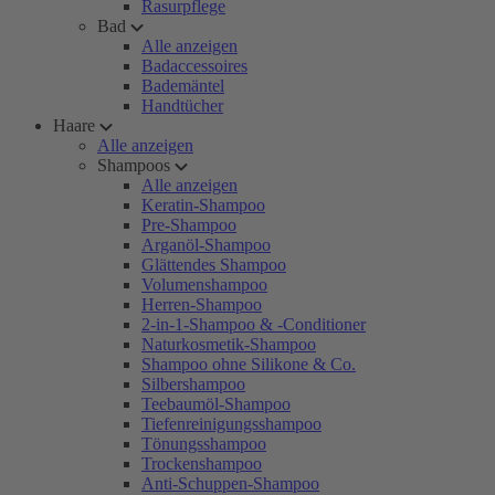
Rasurpflege
Bad
Alle anzeigen
Badaccessoires
Bademäntel
Handtücher
Haare
Alle anzeigen
Shampoos
Alle anzeigen
Keratin-Shampoo
Pre-Shampoo
Arganöl-Shampoo
Glättendes Shampoo
Volumenshampoo
Herren-Shampoo
2-in-1-Shampoo & -Conditioner
Naturkosmetik-Shampoo
Shampoo ohne Silikone & Co.
Silbershampoo
Teebaumöl-Shampoo
Tiefenreinigungsshampoo
Tönungsshampoo
Trockenshampoo
Anti-Schuppen-Shampoo