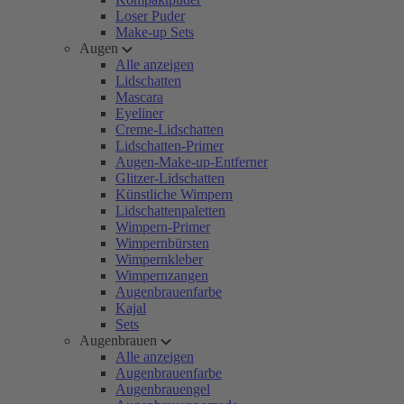
Loser Puder
Make-up Sets
Augen
Alle anzeigen
Lidschatten
Mascara
Eyeliner
Creme-Lidschatten
Lidschatten-Primer
Augen-Make-up-Entferner
Glitzer-Lidschatten
Künstliche Wimpern
Lidschattenpaletten
Wimpern-Primer
Wimpernbürsten
Wimpernkleber
Wimpernzangen
Augenbrauenfarbe
Kajal
Sets
Augenbrauen
Alle anzeigen
Augenbrauenfarbe
Augenbrauengel