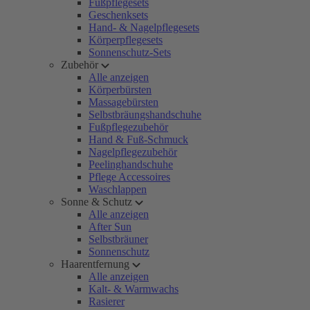
Fußpflegesets
Geschenksets
Hand- & Nagelpflegesets
Körperpflegesets
Sonnenschutz-Sets
Zubehör
Alle anzeigen
Körperbürsten
Massagebürsten
Selbstbräungshandschuhe
Fußpflegezubehör
Hand & Fuß-Schmuck
Nagelpflegezubehör
Peelinghandschuhe
Pflege Accessoires
Waschlappen
Sonne & Schutz
Alle anzeigen
After Sun
Selbstbräuner
Sonnenschutz
Haarentfernung
Alle anzeigen
Kalt- & Warmwachs
Rasierer