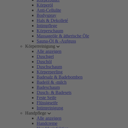
Körperöl
Anti-Cellulite
Bodyspray
Hals & Dekolleté
Intimpflege
Körperschaum
Massageöle & ätherische Öle
Sauna-Öl & -Aufguss
Körperreinigung
Alle anzeigen
Duschgel
Duschöl
Duschschaum
Körperpeeling
Badesalz & Badebomben
Badeöl & -milch
Badeschaum
Dusch- & Badesets
Feste Seife
Flüssigseife
Intimreinigung
Handpflege
Alle anzeigen
Handcreme