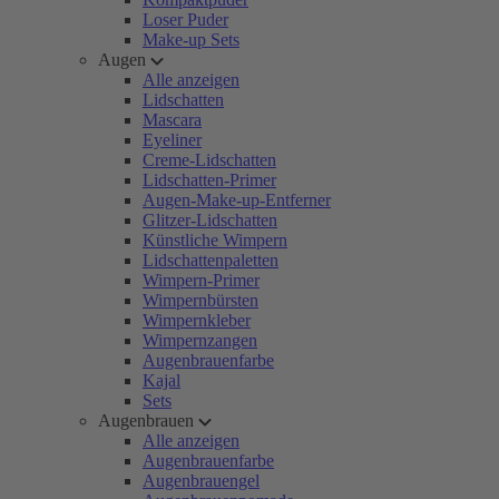
Loser Puder
Make-up Sets
Augen
Alle anzeigen
Lidschatten
Mascara
Eyeliner
Creme-Lidschatten
Lidschatten-Primer
Augen-Make-up-Entferner
Glitzer-Lidschatten
Künstliche Wimpern
Lidschattenpaletten
Wimpern-Primer
Wimpernbürsten
Wimpernkleber
Wimpernzangen
Augenbrauenfarbe
Kajal
Sets
Augenbrauen
Alle anzeigen
Augenbrauenfarbe
Augenbrauengel