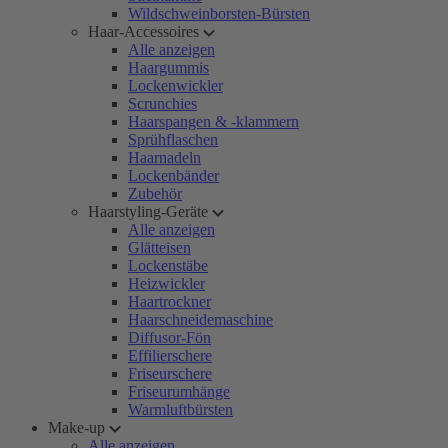
Wildschweinborsten-Bürsten
Haar-Accessoires
Alle anzeigen
Haargummis
Lockenwickler
Scrunchies
Haarspangen & -klammern
Sprühflaschen
Haarnadeln
Lockenbänder
Zubehör
Haarstyling-Geräte
Alle anzeigen
Glätteisen
Lockenstäbe
Heizwickler
Haartrockner
Haarschneidemaschine
Diffusor-Fön
Effilierschere
Friseurschere
Friseurumhänge
Warmluftbürsten
Make-up
Alle anzeigen