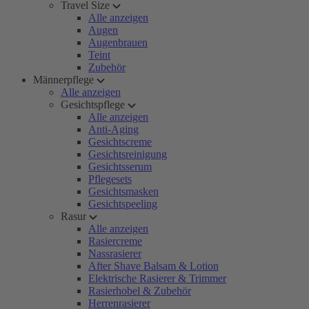
Travel Size
Alle anzeigen
Augen
Augenbrauen
Teint
Zubehör
Männerpflege
Alle anzeigen
Gesichtspflege
Alle anzeigen
Anti-Aging
Gesichtscreme
Gesichtsreinigung
Gesichtsserum
Pflegesets
Gesichtsmasken
Gesichtspeeling
Rasur
Alle anzeigen
Rasiercreme
Nassrasierer
After Shave Balsam & Lotion
Elektrische Rasierer & Trimmer
Rasierhobel & Zubehör
Herrenrasierer