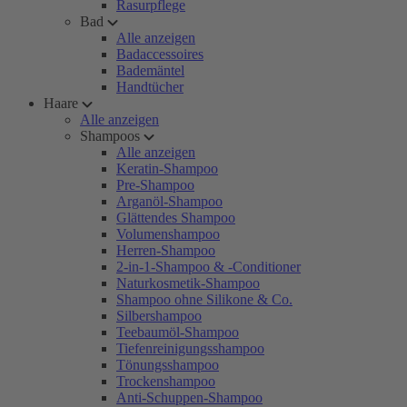
Rasurpflege
Bad
Alle anzeigen
Badaccessoires
Bademäntel
Handtücher
Haare
Alle anzeigen
Shampoos
Alle anzeigen
Keratin-Shampoo
Pre-Shampoo
Arganöl-Shampoo
Glättendes Shampoo
Volumenshampoo
Herren-Shampoo
2-in-1-Shampoo & -Conditioner
Naturkosmetik-Shampoo
Shampoo ohne Silikone & Co.
Silbershampoo
Teebaumöl-Shampoo
Tiefenreinigungsshampoo
Tönungsshampoo
Trockenshampoo
Anti-Schuppen-Shampoo