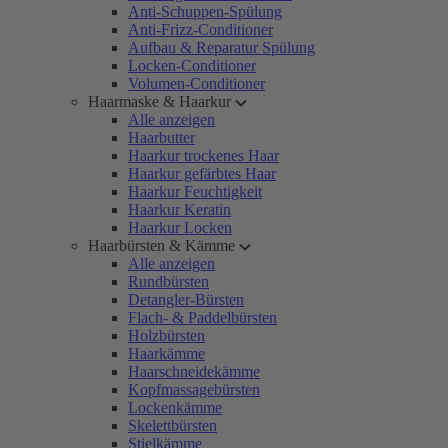
Anti-Schuppen-Spülung
Anti-Frizz-Conditioner
Aufbau & Reparatur Spülung
Locken-Conditioner
Volumen-Conditioner
Haarmaske & Haarkur
Alle anzeigen
Haarbutter
Haarkur trockenes Haar
Haarkur gefärbtes Haar
Haarkur Feuchtigkeit
Haarkur Keratin
Haarkur Locken
Haarbürsten & Kämme
Alle anzeigen
Rundbürsten
Detangler-Bürsten
Flach- & Paddelbürsten
Holzbürsten
Haarkämme
Haarschneidekämme
Kopfmassagebürsten
Lockenkämme
Skelettbürsten
Stielkämme