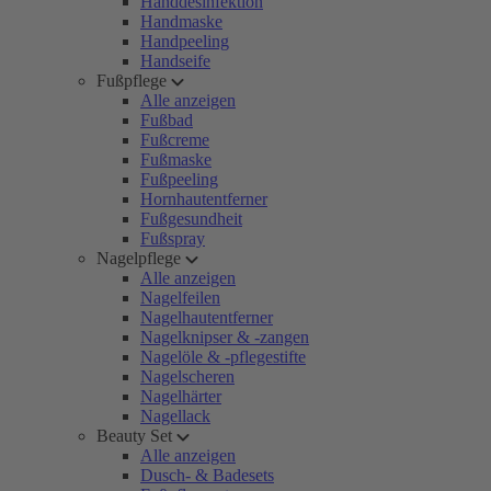
Handdesinfektion
Handmaske
Handpeeling
Handseife
Fußpflege
Alle anzeigen
Fußbad
Fußcreme
Fußmaske
Fußpeeling
Hornhautentferner
Fußgesundheit
Fußspray
Nagelpflege
Alle anzeigen
Nagelfeilen
Nagelhautentferner
Nagelknipser & -zangen
Nagelöle & -pflegestifte
Nagelscheren
Nagelhärter
Nagellack
Beauty Set
Alle anzeigen
Dusch- & Badesets