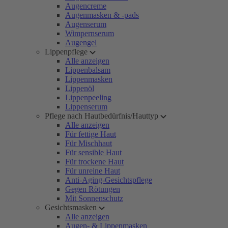
Augencreme
Augenmasken & -pads
Augenserum
Wimpernserum
Augengel
Lippenpflege
Alle anzeigen
Lippenbalsam
Lippenmasken
Lippenöl
Lippenpeeling
Lippenserum
Pflege nach Hautbedürfnis/Hauttyp
Alle anzeigen
Für fettige Haut
Für Mischhaut
Für sensible Haut
Für trockene Haut
Für unreine Haut
Anti-Aging-Gesichtspflege
Gegen Rötungen
Mit Sonnenschutz
Gesichtsmasken
Alle anzeigen
Augen- & Lippenmasken