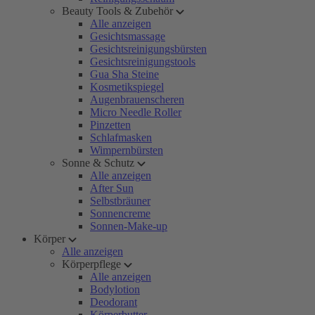
Beauty Tools & Zubehör
Alle anzeigen
Gesichtsmassage
Gesichtsreinigungsbürsten
Gesichtsreinigungstools
Gua Sha Steine
Kosmetikspiegel
Augenbrauenscheren
Micro Needle Roller
Pinzetten
Schlafmasken
Wimpernbürsten
Sonne & Schutz
Alle anzeigen
After Sun
Selbstbräuner
Sonnencreme
Sonnen-Make-up
Körper
Alle anzeigen
Körperpflege
Alle anzeigen
Bodylotion
Deodorant
Körperbutter