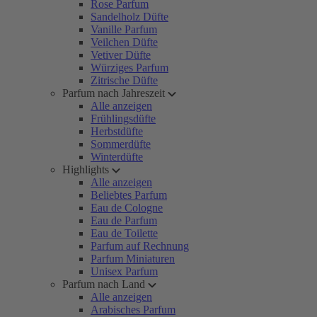
Rose Parfum
Sandelholz Düfte
Vanille Parfum
Veilchen Düfte
Vetiver Düfte
Würziges Parfum
Zitrische Düfte
Parfum nach Jahreszeit
Alle anzeigen
Frühlingsdüfte
Herbstdüfte
Sommerdüfte
Winterdüfte
Highlights
Alle anzeigen
Beliebtes Parfum
Eau de Cologne
Eau de Parfum
Eau de Toilette
Parfum auf Rechnung
Parfum Miniaturen
Unisex Parfum
Parfum nach Land
Alle anzeigen
Arabisches Parfum