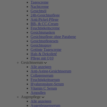
Tagescreme
Nachtcreme
Gesichtsöl
24h-Gesichtspflege
Anti-Pickel-Pflege
BB- & CC-Cream
Feuchtigkeitscreme
Gesichtsmasken
Gesichtspflege ohne Parabene
Gesichtspflegesets
Gesichtsspray
Getönte Tagescreme
Hals & Dekolleté
Pflege mit Q10
Gesichtsserum
Alle anzeigen
Anti-Aging-Gesichtsserum
Collagenserum
Feuchtigkeitsserum
Hyaluronsäure-Serum
Vitamin C Serum
Ampullen
Augenpflege
Alle anzeigen
Augenbrauenserum