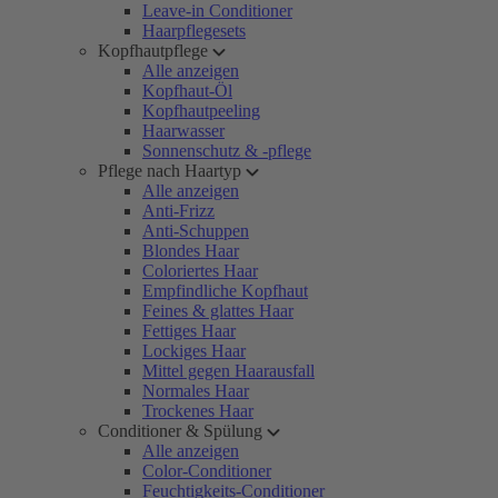
Leave-in Conditioner
Haarpflegesets
Kopfhautpflege
Alle anzeigen
Kopfhaut-Öl
Kopfhautpeeling
Haarwasser
Sonnenschutz & -pflege
Pflege nach Haartyp
Alle anzeigen
Anti-Frizz
Anti-Schuppen
Blondes Haar
Coloriertes Haar
Empfindliche Kopfhaut
Feines & glattes Haar
Fettiges Haar
Lockiges Haar
Mittel gegen Haarausfall
Normales Haar
Trockenes Haar
Conditioner & Spülung
Alle anzeigen
Color-Conditioner
Feuchtigkeits-Conditioner