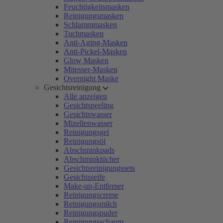
Feuchtigkeitsmasken
Reinigungsmasken
Schlammmasken
Tuchmasken
Anti-Aging-Masken
Anti-Pickel-Masken
Glow Masken
Mitesser-Masken
Overnight Maske
Gesichtsreinigung
Alle anzeigen
Gesichtspeeling
Gesichtswasser
Mizellenwasser
Reinigungsgel
Reinigungsöl
Abschminkpads
Abschminktücher
Gesichtsreinigungssets
Gesichtsseife
Make-up-Entferner
Reinigungscreme
Reinigungsmilch
Reinigungspuder
Reinigungsschaum