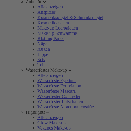
Zubehör
Alle anzeigen
Anspitzer
Kosmetikspiegel & Schminkspiegel
Kosmetiktaschen
Make-up Leerpaletten
Make-up Schwämme
Blotting Paper
Nägel
Augen
Lippen
Sets
Teint
Wasserfestes Make-up
Alle anzeigen
Wasserfeste Eyeliner
Wasserfeste Foundation
Wasserfeste Mascara
Wasserfester Concealer
Wasserfester Lidschatten
Wasserfeste Augenbrauenstifte
Highlights
Alle anzeigen
Glow Make-up
Veganes Make-up