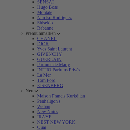
SENSAI
Hugo Boss
Montale
Narciso Rodriguez
Shiseido
Rabanne
Premiummarken
CHANEL
DIOR
Yves Saint Laurent
GIVENCHY
GUERLAIN
Parfums de Marly
INITIO Parfums Privés
La Mer
Tom Ford
EISENBERG
Neu
Maison Francis Kurkdjian
Penhaligon's
Widian
New Notes
IRÄYE
NEST NEW YORK
Ouai