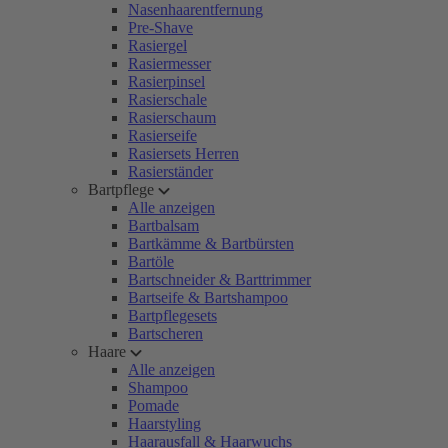
Nasenhaarentfernung
Pre-Shave
Rasiergel
Rasiermesser
Rasierpinsel
Rasierschale
Rasierschaum
Rasierseife
Rasiersets Herren
Rasierständer
Bartpflege
Alle anzeigen
Bartbalsam
Bartkämme & Bartbürsten
Bartöle
Bartschneider & Barttrimmer
Bartseife & Bartshampoo
Bartpflegesets
Bartscheren
Haare
Alle anzeigen
Shampoo
Pomade
Haarstyling
Haarausfall & Haarwuchs