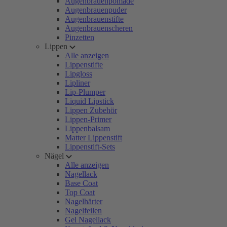
Augenbrauenpomade
Augenbrauenpuder
Augenbrauenstifte
Augenbrauenscheren
Pinzetten
Lippen
Alle anzeigen
Lippenstifte
Lipgloss
Lipliner
Lip-Plumper
Liquid Lipstick
Lippen Zubehör
Lippen-Primer
Lippenbalsam
Matter Lippenstift
Lippenstift-Sets
Nägel
Alle anzeigen
Nagellack
Base Coat
Top Coat
Nagelhärter
Nagelfeilen
Gel Nagellack