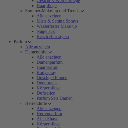
Gesicht & Körperpflege
Haarpflege
Sommer-Make-up und Trends
Alle anzeigen
Mists & Setting Sprays
Wasserfestes Make-up
Nagellack
Beach Hair stylen
Parfum
Alle anzeigen
Damendüfte
Alle anzeigen
Damenparfum
Haarparfum
Bodyspray
Duschgel Frauen
Deodorants
Körperpflege
Duftseifen
Parfum Sets Damen
Herrendüfte
Alle anzeigen
Herrenparfum
After Shave
Körperpflege