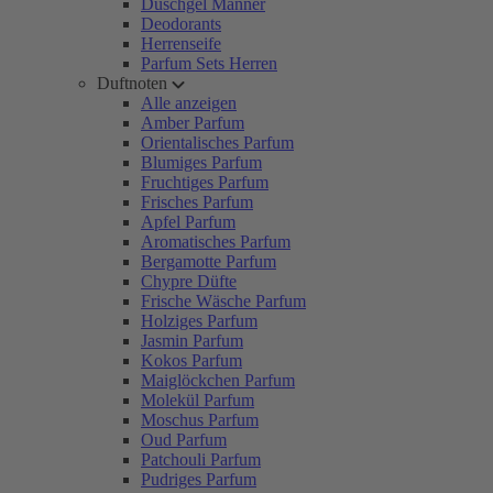
Duschgel Männer
Deodorants
Herrenseife
Parfum Sets Herren
Duftnoten
Alle anzeigen
Amber Parfum
Orientalisches Parfum
Blumiges Parfum
Fruchtiges Parfum
Frisches Parfum
Apfel Parfum
Aromatisches Parfum
Bergamotte Parfum
Chypre Düfte
Frische Wäsche Parfum
Holziges Parfum
Jasmin Parfum
Kokos Parfum
Maiglöckchen Parfum
Molekül Parfum
Moschus Parfum
Oud Parfum
Patchouli Parfum
Pudriges Parfum