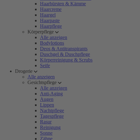
Haarbürsten & Kämme
Haarcreme
Haargel
Haarpaste
Haarpflege
Körperpflege
Alle anzeigen
Bodylotions
Deos & Antitranspirants
Duschgel & Duschpflege
Körperreinigung & Scrubs
Seife
Drogerie
Alle anzeigen
Gesichtspflege
Alle anzeigen
Anti-Aging
Augen
Lippen
Nachtpflege
Tagespflege
Rasur
Reinigung
Sonne
Zähne