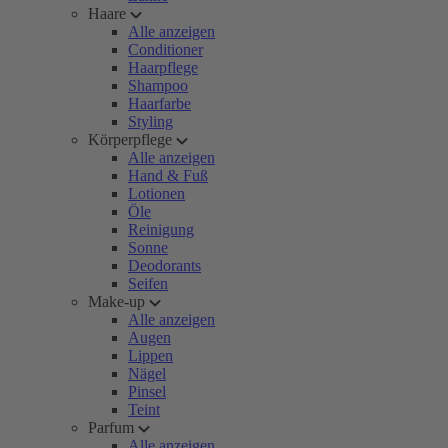
Haare
Alle anzeigen
Conditioner
Haarpflege
Shampoo
Haarfarbe
Styling
Körperpflege
Alle anzeigen
Hand & Fuß
Lotionen
Öle
Reinigung
Sonne
Deodorants
Seifen
Make-up
Alle anzeigen
Augen
Lippen
Nägel
Pinsel
Teint
Parfum
Alle anzeigen