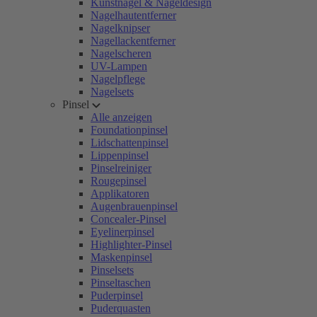
Kunstnägel & Nageldesign
Nagelhautentferner
Nagelknipser
Nagellackentferner
Nagelscheren
UV-Lampen
Nagelpflege
Nagelsets
Pinsel
Alle anzeigen
Foundationpinsel
Lidschattenpinsel
Lippenpinsel
Pinselreiniger
Rougepinsel
Applikatoren
Augenbrauenpinsel
Concealer-Pinsel
Eyelinerpinsel
Highlighter-Pinsel
Maskenpinsel
Pinselsets
Pinseltaschen
Puderpinsel
Puderquasten