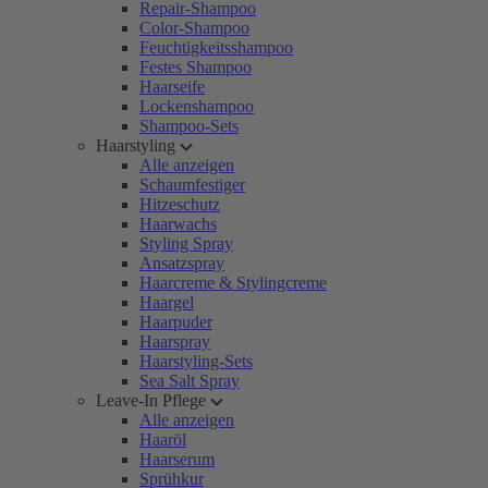
Repair-Shampoo
Color-Shampoo
Feuchtigkeitsshampoo
Festes Shampoo
Haarseife
Lockenshampoo
Shampoo-Sets
Haarstyling
Alle anzeigen
Schaumfestiger
Hitzeschutz
Haarwachs
Styling Spray
Ansatzspray
Haarcreme & Stylingcreme
Haargel
Haarpuder
Haarspray
Haarstyling-Sets
Sea Salt Spray
Leave-In Pflege
Alle anzeigen
Haaröl
Haarserum
Sprühkur