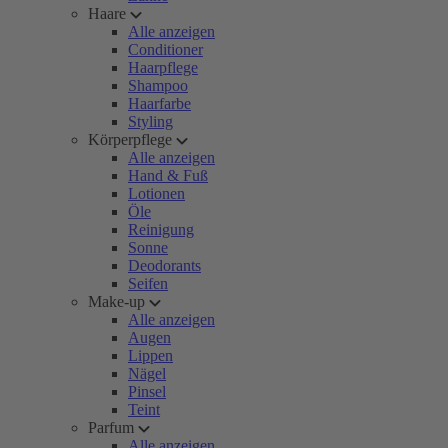
Haare
Alle anzeigen
Conditioner
Haarpflege
Shampoo
Haarfarbe
Styling
Körperpflege
Alle anzeigen
Hand & Fuß
Lotionen
Öle
Reinigung
Sonne
Deodorants
Seifen
Make-up
Alle anzeigen
Augen
Lippen
Nägel
Pinsel
Teint
Parfum
Alle anzeigen