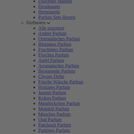
Duschgel Männer
Deodorants
Herrenseife
Parfum Sets Herren
Duftnoten
Alle anzeigen
Amber Parfum
Orientalisches Parfum
Blumiges Parfum
Fruchtiges Parfum
Frisches Parfum
Apfel Parfum
Aromatisches Parfum
Bergamotte Parfum
Chypre Düfte
Frische Wäsche Parfum
Holziges Parfum
Jasmin Parfum
Kokos Parfum
Maiglöckchen Parfum
Molekül Parfum
Moschus Parfum
Oud Parfum
Patchouli Parfum
Pudriges Parfum