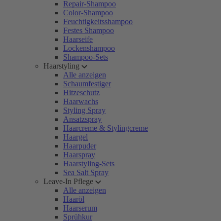
Repair-Shampoo
Color-Shampoo
Feuchtigkeitsshampoo
Festes Shampoo
Haarseife
Lockenshampoo
Shampoo-Sets
Haarstyling
Alle anzeigen
Schaumfestiger
Hitzeschutz
Haarwachs
Styling Spray
Ansatzspray
Haarcreme & Stylingcreme
Haargel
Haarpuder
Haarspray
Haarstyling-Sets
Sea Salt Spray
Leave-In Pflege
Alle anzeigen
Haaröl
Haarserum
Sprühkur