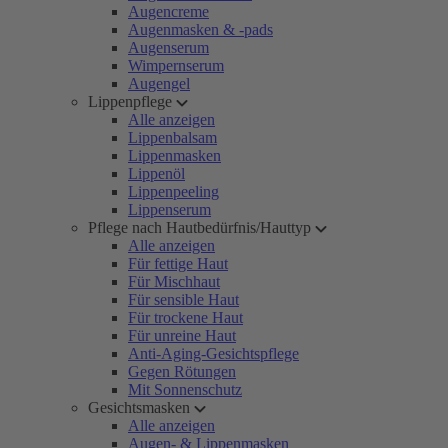
Augencreme
Augenmasken & -pads
Augenserum
Wimpernserum
Augengel
Lippenpflege
Alle anzeigen
Lippenbalsam
Lippenmasken
Lippenöl
Lippenpeeling
Lippenserum
Pflege nach Hautbedürfnis/Hauttyp
Alle anzeigen
Für fettige Haut
Für Mischhaut
Für sensible Haut
Für trockene Haut
Für unreine Haut
Anti-Aging-Gesichtspflege
Gegen Rötungen
Mit Sonnenschutz
Gesichtsmasken
Alle anzeigen
Augen- & Lippenmasken