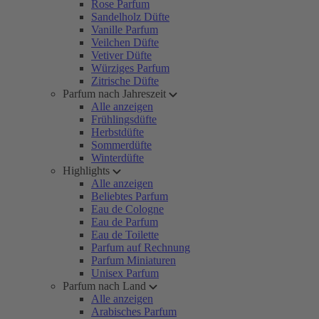
Rose Parfum
Sandelholz Düfte
Vanille Parfum
Veilchen Düfte
Vetiver Düfte
Würziges Parfum
Zitrische Düfte
Parfum nach Jahreszeit
Alle anzeigen
Frühlingsdüfte
Herbstdüfte
Sommerdüfte
Winterdüfte
Highlights
Alle anzeigen
Beliebtes Parfum
Eau de Cologne
Eau de Parfum
Eau de Toilette
Parfum auf Rechnung
Parfum Miniaturen
Unisex Parfum
Parfum nach Land
Alle anzeigen
Arabisches Parfum