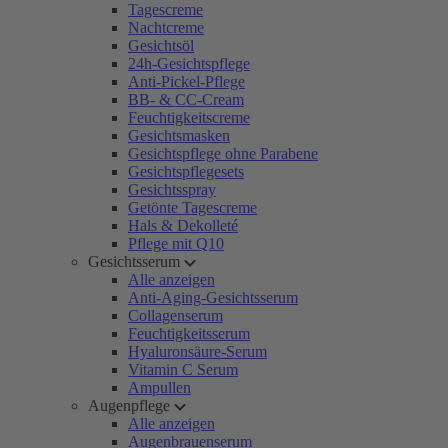
Tagescreme
Nachtcreme
Gesichtsöl
24h-Gesichtspflege
Anti-Pickel-Pflege
BB- & CC-Cream
Feuchtigkeitscreme
Gesichtsmasken
Gesichtspflege ohne Parabene
Gesichtspflegesets
Gesichtsspray
Getönte Tagescreme
Hals & Dekolleté
Pflege mit Q10
Gesichtsserum
Alle anzeigen
Anti-Aging-Gesichtsserum
Collagenserum
Feuchtigkeitsserum
Hyaluronsäure-Serum
Vitamin C Serum
Ampullen
Augenpflege
Alle anzeigen
Augenbrauenserum