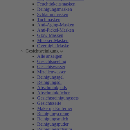
Feuchtigkeitsmasken
Reinigungsmasken
Schlammmasken
Tuchmasken
Anti-Aging-Masken
Anti-Pickel-Masken
Glow Masken
Mitesser-Masken
Overnight Maske
Gesichtsreinigung
Alle anzeigen
Gesichtspeeling
Gesichtswasser
Mizellenwasser
Reinigungsgel
Reinigungsöl
Abschminkpads
Abschminktücher
Gesichtsreinigungssets
Gesichtsseife
Make-up-Entferner
Reinigungscreme
Reinigungsmilch
Reinigungspuder
Reinigungsschaum