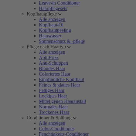
Leave-in Conditioner
Haarpflegesets
Kopfhautpflege
Alle anzeigen
Kopfhaut-Öl
Kopfhautpeeling
Haarwasser
Sonnenschutz & -pflege
Pflege nach Haartyp
Alle anzeigen
Anti-Frizz
Anti-Schuppen
Blondes Haar
Coloriertes Haar
Empfindliche Kopfhaut
Feines & glattes Haar
Fettiges Haar
Lockiges Haar
Mittel gegen Haarausfall
Normales Haar
Trockenes Haar
Conditioner & Spülung
Alle anzeigen
Color-Conditioner
Feuchtigkeits-Conditioner