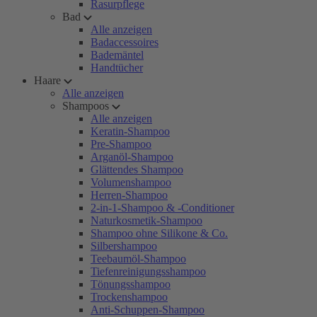
Rasurpflege
Bad
Alle anzeigen
Badaccessoires
Bademäntel
Handtücher
Haare
Alle anzeigen
Shampoos
Alle anzeigen
Keratin-Shampoo
Pre-Shampoo
Arganöl-Shampoo
Glättendes Shampoo
Volumenshampoo
Herren-Shampoo
2-in-1-Shampoo & -Conditioner
Naturkosmetik-Shampoo
Shampoo ohne Silikone & Co.
Silbershampoo
Teebaumöl-Shampoo
Tiefenreinigungsshampoo
Tönungsshampoo
Trockenshampoo
Anti-Schuppen-Shampoo