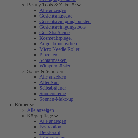
Beauty Tools & Zubehör
Alle anzeigen
Gesichtsmassage
Gesichtsreinigungsbürsten
Gesichtsreinigungstools
Gua Sha Steine
Kosmetikspiegel
Augenbrauenscheren
Micro Needle Roller
Pinzetten
Schlafmasken
Wimpernbürsten
Sonne & Schutz
Alle anzeigen
After Sun
Selbstbräuner
Sonnencreme
Sonnen-Make-up
Körper
Alle anzeigen
Körperpflege
Alle anzeigen
Bodylotion
Deodorant
Körperbutter