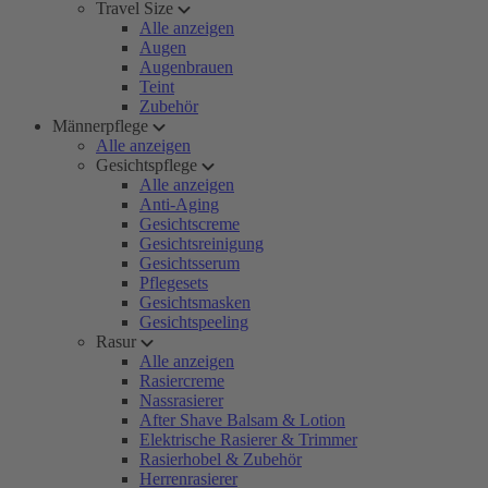
Travel Size
Alle anzeigen
Augen
Augenbrauen
Teint
Zubehör
Männerpflege
Alle anzeigen
Gesichtspflege
Alle anzeigen
Anti-Aging
Gesichtscreme
Gesichtsreinigung
Gesichtsserum
Pflegesets
Gesichtsmasken
Gesichtspeeling
Rasur
Alle anzeigen
Rasiercreme
Nassrasierer
After Shave Balsam & Lotion
Elektrische Rasierer & Trimmer
Rasierhobel & Zubehör
Herrenrasierer