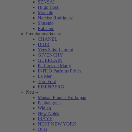
SENSAI
Hugo Boss
Montale
Narciso Rodriguez
Shiseido
Rabanne
Premiummarken
CHANEL
DIOR
Yves Saint Laurent
GIVENCHY
GUERLAIN
Parfums de Marly
INITIO Parfums Privés
La Mer
Tom Ford
EISENBERG
Neu
Maison Francis Kurkdjian
Penhaligon's
Widian
New Notes
IRÄYE
NEST NEW YORK
Ouai