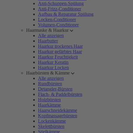
Anti-Schuppen-Spülung
Anti-Frizz-Conditioner
Aufbau & Reparatur Spülung
Locken-Conditioner
Volumen-Conditioner
Haarmaske & Haarkur
Alle anzeigen
Haarbutter
Haarkur trockenes Haar
Haarkur gefärbtes Haar
Haarkur Feuchtigkeit
Haarkur Keratin
Haarkur Locken
Haarbürsten & Kämme
Alle anzeigen
Rundbürsten
Detangler-Bürsten
Flach- & Paddelbürsten
Holzbürsten
Haarkämme
Haarschneidekämme
Kopfmassagebürsten
Lockenkämme
Skelettbürsten
Stielkämme