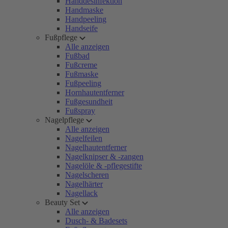
Handdesinfektion
Handmaske
Handpeeling
Handseife
Fußpflege
Alle anzeigen
Fußbad
Fußcreme
Fußmaske
Fußpeeling
Hornhautentferner
Fußgesundheit
Fußspray
Nagelpflege
Alle anzeigen
Nagelfeilen
Nagelhautentferner
Nagelknipser & -zangen
Nagelöle & -pflegestifte
Nagelscheren
Nagelhärter
Nagellack
Beauty Set
Alle anzeigen
Dusch- & Badesets