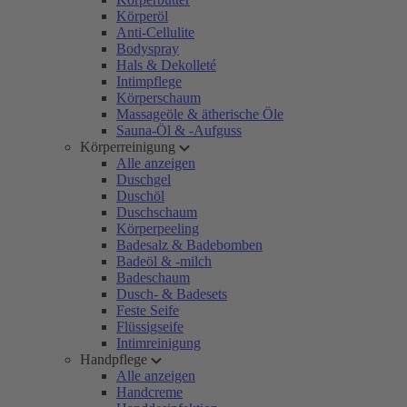
Körperöl
Anti-Cellulite
Bodyspray
Hals & Dekolleté
Intimpflege
Körperschaum
Massageöle & ätherische Öle
Sauna-Öl & -Aufguss
Körperreinigung
Alle anzeigen
Duschgel
Duschöl
Duschschaum
Körperpeeling
Badesalz & Badebomben
Badeöl & -milch
Badeschaum
Dusch- & Badesets
Feste Seife
Flüssigseife
Intimreinigung
Handpflege
Alle anzeigen
Handcreme