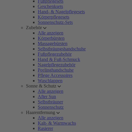
Fußpflegesets
Geschenksets
Hand- & Nagelpflegesets
Körperpflegesets
Sonnenschutz-Sets
Zubehör
Alle anzeigen
Körperbürsten
Massagebürsten
Selbstbräungshandschuhe
Fußpflegezubehör
Hand & Fuß-Schmuck
Nagelpflegezubehör
Peelinghandschuhe
Pflege Accessoires
Waschlappen
Sonne & Schutz
Alle anzeigen
After Sun
Selbstbräuner
Sonnenschutz
Haarentfernung
Alle anzeigen
Kalt- & Warmwachs
Rasierer