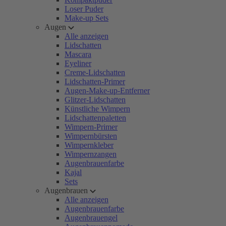
Loser Puder
Make-up Sets
Augen
Alle anzeigen
Lidschatten
Mascara
Eyeliner
Creme-Lidschatten
Lidschatten-Primer
Augen-Make-up-Entferner
Glitzer-Lidschatten
Künstliche Wimpern
Lidschattenpaletten
Wimpern-Primer
Wimpernbürsten
Wimpernkleber
Wimpernzangen
Augenbrauenfarbe
Kajal
Sets
Augenbrauen
Alle anzeigen
Augenbrauenfarbe
Augenbrauengel