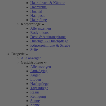
Haarbürsten & Kämme
Haarcreme
Haargel
Haarpaste
Haarpflege
Körperpflege
Alle anzeigen
Bodylotions
Deos & Antitranspirants
Duschgel & Duschpflege
Körperreinigung & Scrubs
Seife
Drogerie
Alle anzeigen
Gesichtspflege
Alle anzeigen
Anti-Aging
Augen
Lippen
Nachtpflege
Tagespflege
Rasur
Reinigung
Sonne
Zähne