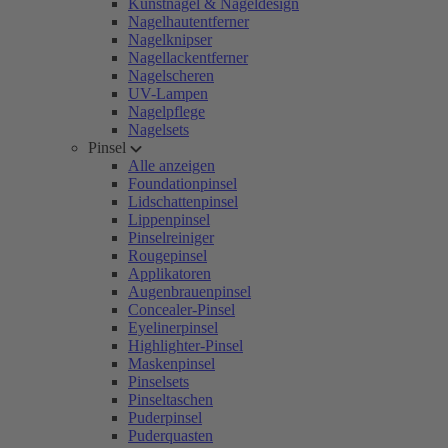
Kunstnägel & Nageldesign
Nagelhautentferner
Nagelknipser
Nagellackentferner
Nagelscheren
UV-Lampen
Nagelpflege
Nagelsets
Pinsel
Alle anzeigen
Foundationpinsel
Lidschattenpinsel
Lippenpinsel
Pinselreiniger
Rougepinsel
Applikatoren
Augenbrauenpinsel
Concealer-Pinsel
Eyelinerpinsel
Highlighter-Pinsel
Maskenpinsel
Pinselsets
Pinseltaschen
Puderpinsel
Puderquasten