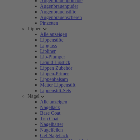
Augenbrauenpomade
Augenbrauenpuder
Augenbrauenstifte
Augenbrauenscheren
Pinzetten
Lippen
Alle anzeigen
Lippenstifte
Lipgloss
Lipliner
Lip-Plumper
Liquid Lipstick
Lippen Zubehör
Lippen-Primer
Lippenbalsam
Matter Lippenstift
Lippenstift-Sets
Nägel
Alle anzeigen
Nagellack
Base Coat
Top Coat
Nagelhärter
Nagelfeilen
Gel Nagellack