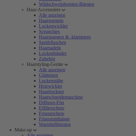
Wildschweinborsten-Bürsten
Haar-Accessoires
Alle anzeigen
Haargummis
Lockenwickler
Scrunchies
Haarspangen & -klammern
Sprühflaschen
Haarnadeln
Lockenbänder
Zubehör
Haarstyling-Geräte
Alle anzeigen
Glätteisen
Lockenstäbe
Heizwickler
Haartrockner
Haarschneidemaschine
Diffusor-Fön
Effilierschere
Friseurschere
Friseurumhänge
Warmluftbürsten
Make-up
Alle anzeigen