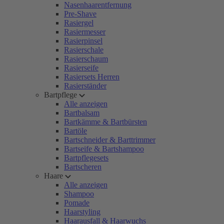
Nasenhaarentfernung
Pre-Shave
Rasiergel
Rasiermesser
Rasierpinsel
Rasierschale
Rasierschaum
Rasierseife
Rasiersets Herren
Rasierständer
Bartpflege
Alle anzeigen
Bartbalsam
Bartkämme & Bartbürsten
Bartöle
Bartschneider & Barttrimmer
Bartseife & Bartshampoo
Bartpflegesets
Bartscheren
Haare
Alle anzeigen
Shampoo
Pomade
Haarstyling
Haarausfall & Haarwuchs