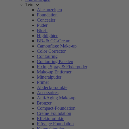
Teint
Alle anzeigen
Foundation
Concealer
Puder
Blush
Highlighter
BB- & CC-Cream
Camouflage Make-up
Color Corrector
Contouring
Contouring Paletten
Fixing Spray & Fixierpuder
Make-up Entferner
Mineralpuder
Primer
Abdeckprodukte
Accessoires
Anti-Aging Make-up
Bronzer
Compact-Foundation
Creme-Foundation
Effektprodukte
Flüssige Foundation
Kompaktpuder