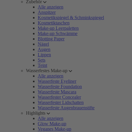
Zubehör
Alle anzeigen
Anspitzer
Kosmetikspiegel & Schminkspiegel
Kosmetiktaschen
Make-up Leerpaletten
Make-up Schwämme
Blotting Paper
Nägel
Augen
Lippen
Sets
Teint
Wasserfestes Make-up
Alle anzeigen
Wasserfeste Eyeliner
Wasserfeste Foundation
Wasserfeste Mascara
Wasserfester Concealer
Wasserfester Lidschatten
Wasserfeste Augenbrauenstifte
Highlights
Alle anzeigen
Glow Make-up
Veganes Make-up