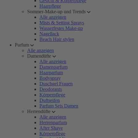
Gesicht & Körperpflege
Haarpflege
Sommer-Make-up und Trends
Alle anzeigen
Mists & Setting Sprays
Wasserfestes Make-up
Nagellack
Beach Hair stylen
Parfum
Alle anzeigen
Damendüfte
Alle anzeigen
Damenparfum
Haarparfum
Bodyspray
Duschgel Frauen
Deodorants
Körperpflege
Duftseifen
Parfum Sets Damen
Herrendüfte
Alle anzeigen
Herrenparfum
After Shave
Körperpflege