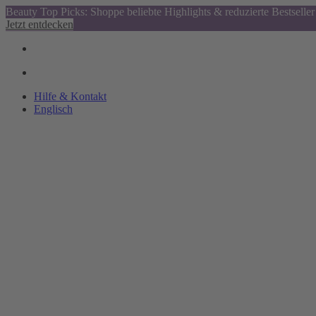
Beauty Top Picks: Shoppe beliebte Highlights & reduzierte Bestseller
Jetzt entdecken
Hilfe & Kontakt
Englisch