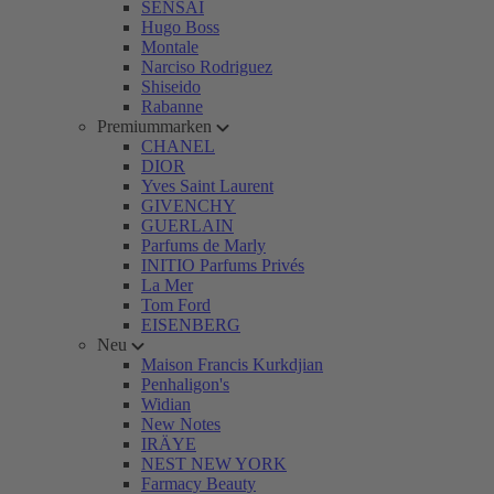
SENSAI
Hugo Boss
Montale
Narciso Rodriguez
Shiseido
Rabanne
Premiummarken
CHANEL
DIOR
Yves Saint Laurent
GIVENCHY
GUERLAIN
Parfums de Marly
INITIO Parfums Privés
La Mer
Tom Ford
EISENBERG
Neu
Maison Francis Kurkdjian
Penhaligon's
Widian
New Notes
IRÄYE
NEST NEW YORK
Farmacy Beauty