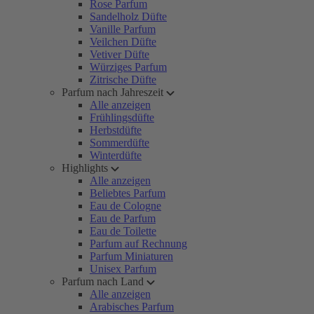
Rose Parfum
Sandelholz Düfte
Vanille Parfum
Veilchen Düfte
Vetiver Düfte
Würziges Parfum
Zitrische Düfte
Parfum nach Jahreszeit
Alle anzeigen
Frühlingsdüfte
Herbstdüfte
Sommerdüfte
Winterdüfte
Highlights
Alle anzeigen
Beliebtes Parfum
Eau de Cologne
Eau de Parfum
Eau de Toilette
Parfum auf Rechnung
Parfum Miniaturen
Unisex Parfum
Parfum nach Land
Alle anzeigen
Arabisches Parfum