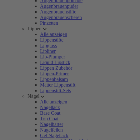
Augenbrauenpomade
Augenbrauenpuder
Augenbrauenstifte
Augenbrauenscheren
Pinzetten
Lippen
Alle anzeigen
Lippenstifte
Lipgloss
Lipliner
Lip-Plumper
Liquid Lipstick
Lippen Zubehör
Lippen-Primer
Lippenbalsam
Matter Lippenstift
Lippenstift-Sets
Nägel
Alle anzeigen
Nagellack
Base Coat
Top Coat
Nagelhärter
Nagelfeilen
Gel Nagellack