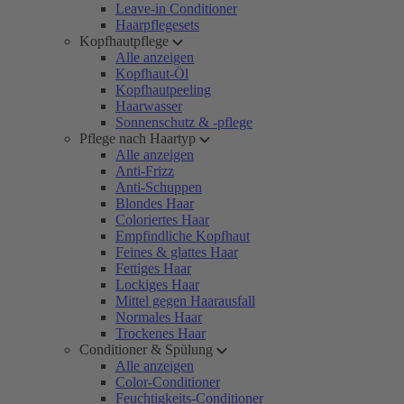
Leave-in Conditioner
Haarpflegesets
Kopfhautpflege
Alle anzeigen
Kopfhaut-Öl
Kopfhautpeeling
Haarwasser
Sonnenschutz & -pflege
Pflege nach Haartyp
Alle anzeigen
Anti-Frizz
Anti-Schuppen
Blondes Haar
Coloriertes Haar
Empfindliche Kopfhaut
Feines & glattes Haar
Fettiges Haar
Lockiges Haar
Mittel gegen Haarausfall
Normales Haar
Trockenes Haar
Conditioner & Spülung
Alle anzeigen
Color-Conditioner
Feuchtigkeits-Conditioner