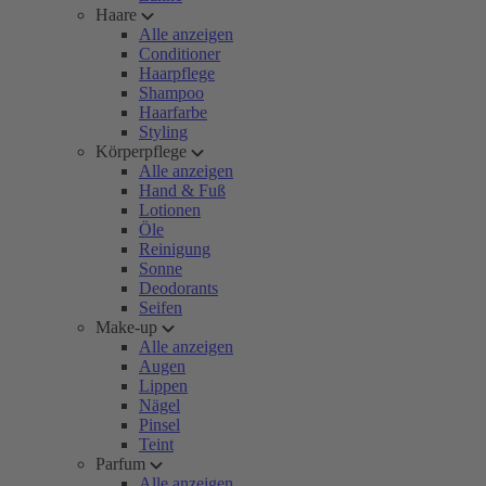
Haare
Alle anzeigen
Conditioner
Haarpflege
Shampoo
Haarfarbe
Styling
Körperpflege
Alle anzeigen
Hand & Fuß
Lotionen
Öle
Reinigung
Sonne
Deodorants
Seifen
Make-up
Alle anzeigen
Augen
Lippen
Nägel
Pinsel
Teint
Parfum
Alle anzeigen