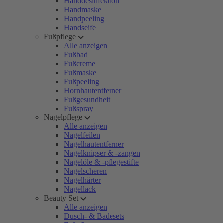
Handdesinfektion
Handmaske
Handpeeling
Handseife
Fußpflege
Alle anzeigen
Fußbad
Fußcreme
Fußmaske
Fußpeeling
Hornhautentferner
Fußgesundheit
Fußspray
Nagelpflege
Alle anzeigen
Nagelfeilen
Nagelhautentferner
Nagelknipser & -zangen
Nagelöle & -pflegestifte
Nagelscheren
Nagelhärter
Nagellack
Beauty Set
Alle anzeigen
Dusch- & Badesets