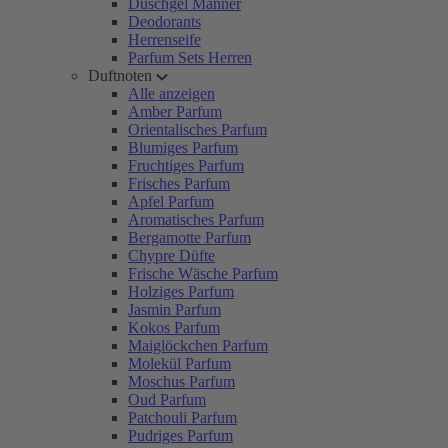
Duschgel Männer
Deodorants
Herrenseife
Parfum Sets Herren
Duftnoten
Alle anzeigen
Amber Parfum
Orientalisches Parfum
Blumiges Parfum
Fruchtiges Parfum
Frisches Parfum
Apfel Parfum
Aromatisches Parfum
Bergamotte Parfum
Chypre Düfte
Frische Wäsche Parfum
Holziges Parfum
Jasmin Parfum
Kokos Parfum
Maiglöckchen Parfum
Molekül Parfum
Moschus Parfum
Oud Parfum
Patchouli Parfum
Pudriges Parfum