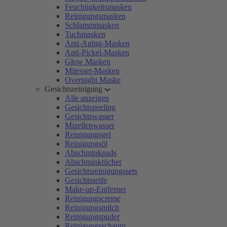
Feuchtigkeitsmasken
Reinigungsmasken
Schlammmasken
Tuchmasken
Anti-Aging-Masken
Anti-Pickel-Masken
Glow Masken
Mitesser-Masken
Overnight Maske
Gesichtsreinigung
Alle anzeigen
Gesichtspeeling
Gesichtswasser
Mizellenwasser
Reinigungsgel
Reinigungsöl
Abschminkpads
Abschminktücher
Gesichtsreinigungssets
Gesichtsseife
Make-up-Entferner
Reinigungscreme
Reinigungsmilch
Reinigungspuder
Reinigungsschaum