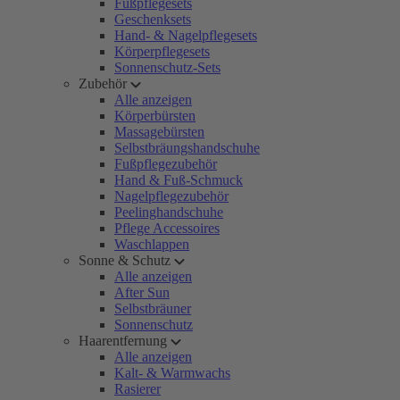
Fußpflegesets
Geschenksets
Hand- & Nagelpflegesets
Körperpflegesets
Sonnenschutz-Sets
Zubehör
Alle anzeigen
Körperbürsten
Massagebürsten
Selbstbräungshandschuhe
Fußpflegezubehör
Hand & Fuß-Schmuck
Nagelpflegezubehör
Peelinghandschuhe
Pflege Accessoires
Waschlappen
Sonne & Schutz
Alle anzeigen
After Sun
Selbstbräuner
Sonnenschutz
Haarentfernung
Alle anzeigen
Kalt- & Warmwachs
Rasierer