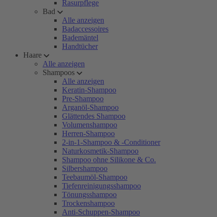
Rasurpflege
Bad
Alle anzeigen
Badaccessoires
Bademäntel
Handtücher
Haare
Alle anzeigen
Shampoos
Alle anzeigen
Keratin-Shampoo
Pre-Shampoo
Arganöl-Shampoo
Glättendes Shampoo
Volumenshampoo
Herren-Shampoo
2-in-1-Shampoo & -Conditioner
Naturkosmetik-Shampoo
Shampoo ohne Silikone & Co.
Silbershampoo
Teebaumöl-Shampoo
Tiefenreinigungsshampoo
Tönungsshampoo
Trockenshampoo
Anti-Schuppen-Shampoo