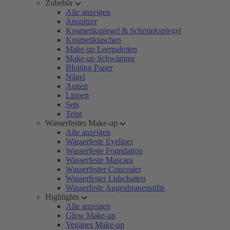
Zubehör
Alle anzeigen
Anspitzer
Kosmetikspiegel & Schminkspiegel
Kosmetiktaschen
Make-up Leerpaletten
Make-up Schwämme
Blotting Paper
Nägel
Augen
Lippen
Sets
Teint
Wasserfestes Make-up
Alle anzeigen
Wasserfeste Eyeliner
Wasserfeste Foundation
Wasserfeste Mascara
Wasserfester Concealer
Wasserfester Lidschatten
Wasserfeste Augenbrauenstifte
Highlights
Alle anzeigen
Glow Make-up
Veganes Make-up