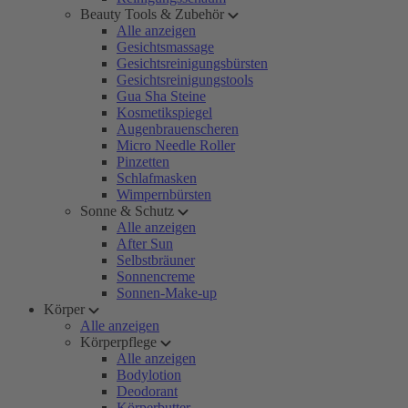
Beauty Tools & Zubehör
Alle anzeigen
Gesichtsmassage
Gesichtsreinigungsbürsten
Gesichtsreinigungstools
Gua Sha Steine
Kosmetikspiegel
Augenbrauenscheren
Micro Needle Roller
Pinzetten
Schlafmasken
Wimpernbürsten
Sonne & Schutz
Alle anzeigen
After Sun
Selbstbräuner
Sonnencreme
Sonnen-Make-up
Körper
Alle anzeigen
Körperpflege
Alle anzeigen
Bodylotion
Deodorant
Körperbutter