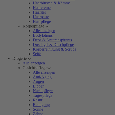
Haarbürsten & Kämme
Haarcreme
Haargel
Haarpaste
Haarpflege
Körperpflege
Alle anzeigen
Bodylotions
Deos & Antitranspirants
Duschgel & Duschpflege
Körperreinigung & Scrubs
Seife
Drogerie
Alle anzeigen
Gesichtspflege
Alle anzeigen
Anti-Aging
Augen
Lippen
Nachtpflege
Tagespflege
Rasur
Reinigung
Sonne
Zähne