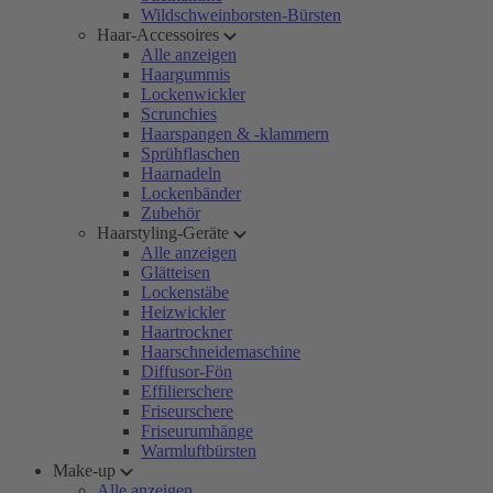
Wildschweinborsten-Bürsten
Haar-Accessoires
Alle anzeigen
Haargummis
Lockenwickler
Scrunchies
Haarspangen & -klammern
Sprühflaschen
Haarnadeln
Lockenbänder
Zubehör
Haarstyling-Geräte
Alle anzeigen
Glätteisen
Lockenstäbe
Heizwickler
Haartrockner
Haarschneidemaschine
Diffusor-Fön
Effilierschere
Friseurschere
Friseurumhänge
Warmluftbürsten
Make-up
Alle anzeigen