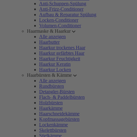
Anti-Schuppen-Spülung
Anti-Frizz-Conditioner
Aufbau & Reparatur Spülung
Locken-Conditioner
Volumen-Conditioner
Haarmaske & Haarkur
Alle anzeigen
Haarbutter
Haarkur trockenes Haar
Haarkur gefärbtes Haar
Haarkur Feuchtigkeit
Haarkur Keratin
Haarkur Locken
Haarbürsten & Kämme
Alle anzeigen
Rundbürsten
Detangler-Bürsten
Flach- & Paddelbürsten
Holzbürsten
Haarkämme
Haarschneidekämme
Kopfmassagebürsten
Lockenkämme
Skelettbürsten
Stielkämme