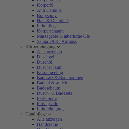
Körperöl
Anti-Cellulite
Bodyspray
Hals & Dekolleté
Intimpflege
Körperschaum
Massageöle & ätherische Öle
Sauna-Öl & -Aufguss
Körperreinigung
Alle anzeigen
Duschgel
Duschöl
Duschschaum
Körperpeeling
Badesalz & Badebomben
Badeöl & -milch
Badeschaum
Dusch- & Badesets
Feste Seife
Flüssigseife
Intimreinigung
Handpflege
Alle anzeigen
Handcreme