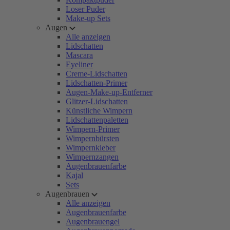
Loser Puder
Make-up Sets
Augen
Alle anzeigen
Lidschatten
Mascara
Eyeliner
Creme-Lidschatten
Lidschatten-Primer
Augen-Make-up-Entferner
Glitzer-Lidschatten
Künstliche Wimpern
Lidschattenpaletten
Wimpern-Primer
Wimpernbürsten
Wimpernkleber
Wimpernzangen
Augenbrauenfarbe
Kajal
Sets
Augenbrauen
Alle anzeigen
Augenbrauenfarbe
Augenbrauengel