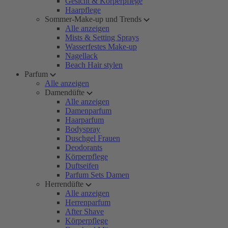
Gesicht & Körperpflege
Haarpflege
Sommer-Make-up und Trends
Alle anzeigen
Mists & Setting Sprays
Wasserfestes Make-up
Nagellack
Beach Hair stylen
Parfum
Alle anzeigen
Damendüfte
Alle anzeigen
Damenparfum
Haarparfum
Bodyspray
Duschgel Frauen
Deodorants
Körperpflege
Duftseifen
Parfum Sets Damen
Herrendüfte
Alle anzeigen
Herrenparfum
After Shave
Körperpflege