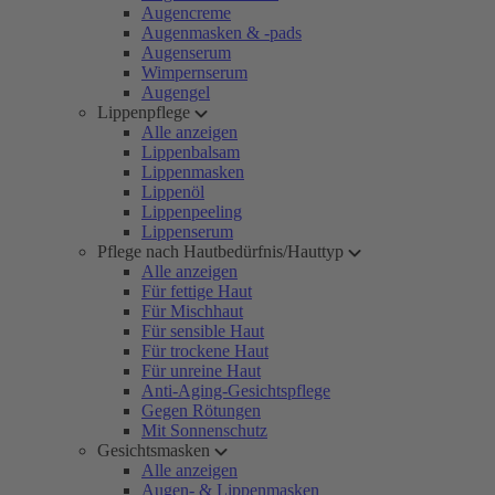
Augencreme
Augenmasken & -pads
Augenserum
Wimpernserum
Augengel
Lippenpflege
Alle anzeigen
Lippenbalsam
Lippenmasken
Lippenöl
Lippenpeeling
Lippenserum
Pflege nach Hautbedürfnis/Hauttyp
Alle anzeigen
Für fettige Haut
Für Mischhaut
Für sensible Haut
Für trockene Haut
Für unreine Haut
Anti-Aging-Gesichtspflege
Gegen Rötungen
Mit Sonnenschutz
Gesichtsmasken
Alle anzeigen
Augen- & Lippenmasken