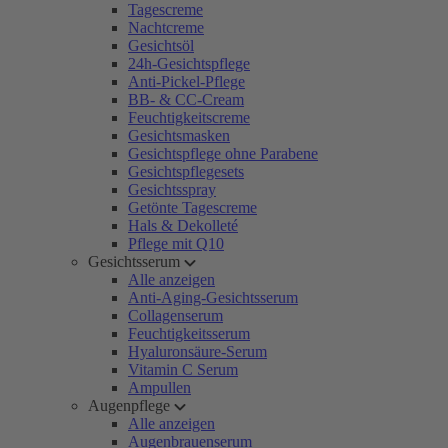
Tagescreme
Nachtcreme
Gesichtsöl
24h-Gesichtspflege
Anti-Pickel-Pflege
BB- & CC-Cream
Feuchtigkeitscreme
Gesichtsmasken
Gesichtspflege ohne Parabene
Gesichtspflegesets
Gesichtsspray
Getönte Tagescreme
Hals & Dekolleté
Pflege mit Q10
Gesichtsserum
Alle anzeigen
Anti-Aging-Gesichtsserum
Collagenserum
Feuchtigkeitsserum
Hyaluronsäure-Serum
Vitamin C Serum
Ampullen
Augenpflege
Alle anzeigen
Augenbrauenserum