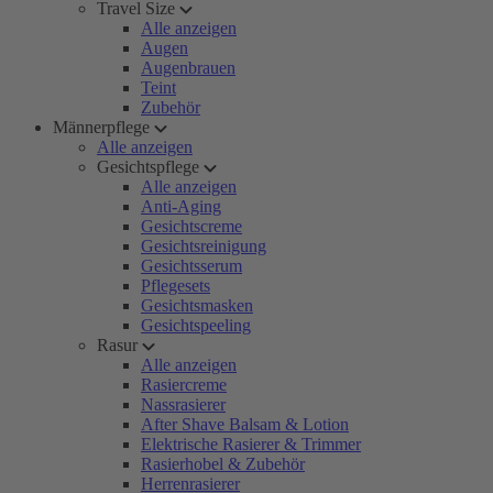
Travel Size
Alle anzeigen
Augen
Augenbrauen
Teint
Zubehör
Männerpflege
Alle anzeigen
Gesichtspflege
Alle anzeigen
Anti-Aging
Gesichtscreme
Gesichtsreinigung
Gesichtsserum
Pflegesets
Gesichtsmasken
Gesichtspeeling
Rasur
Alle anzeigen
Rasiercreme
Nassrasierer
After Shave Balsam & Lotion
Elektrische Rasierer & Trimmer
Rasierhobel & Zubehör
Herrenrasierer