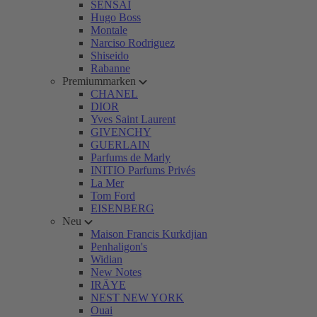
SENSAI
Hugo Boss
Montale
Narciso Rodriguez
Shiseido
Rabanne
Premiummarken
CHANEL
DIOR
Yves Saint Laurent
GIVENCHY
GUERLAIN
Parfums de Marly
INITIO Parfums Privés
La Mer
Tom Ford
EISENBERG
Neu
Maison Francis Kurkdjian
Penhaligon's
Widian
New Notes
IRÄYE
NEST NEW YORK
Ouai