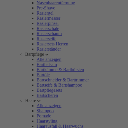
Nasenhaarentfernung
Pre-Shave
Rasiergel
Rasiermesser
Rasierpinsel
Rasierschale
Rasierschaum
Rasierseife
Rasiersets Herren
Rasierständer
Bartpflege
Alle anzeigen
Bartbalsam
Bartkämme & Bartbürsten
Bartöle
Bartschneider & Barttrimmer
Bartseife & Bartshampoo
Bartpflegesets
Bartscheren
Haare
Alle anzeigen
Shampoo
Pomade
Haarstyling
Haarausfall & Haarwuchs