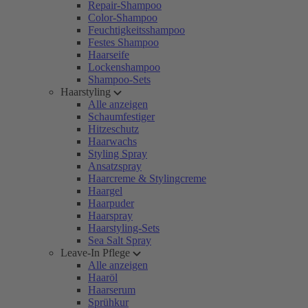
Repair-Shampoo
Color-Shampoo
Feuchtigkeitsshampoo
Festes Shampoo
Haarseife
Lockenshampoo
Shampoo-Sets
Haarstyling
Alle anzeigen
Schaumfestiger
Hitzeschutz
Haarwachs
Styling Spray
Ansatzspray
Haarcreme & Stylingcreme
Haargel
Haarpuder
Haarspray
Haarstyling-Sets
Sea Salt Spray
Leave-In Pflege
Alle anzeigen
Haaröl
Haarserum
Sprühkur