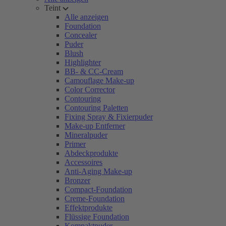
Teint
Alle anzeigen
Foundation
Concealer
Puder
Blush
Highlighter
BB- & CC-Cream
Camouflage Make-up
Color Corrector
Contouring
Contouring Paletten
Fixing Spray & Fixierpuder
Make-up Entferner
Mineralpuder
Primer
Abdeckprodukte
Accessoires
Anti-Aging Make-up
Bronzer
Compact-Foundation
Creme-Foundation
Effektprodukte
Flüssige Foundation
Kompaktpuder