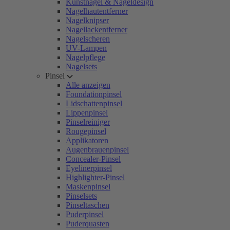
Kunstnägel & Nageldesign
Nagelhautentferner
Nagelknipser
Nagellackentferner
Nagelscheren
UV-Lampen
Nagelpflege
Nagelsets
Pinsel
Alle anzeigen
Foundationpinsel
Lidschattenpinsel
Lippenpinsel
Pinselreiniger
Rougepinsel
Applikatoren
Augenbrauenpinsel
Concealer-Pinsel
Eyelinerpinsel
Highlighter-Pinsel
Maskenpinsel
Pinselsets
Pinseltaschen
Puderpinsel
Puderquasten