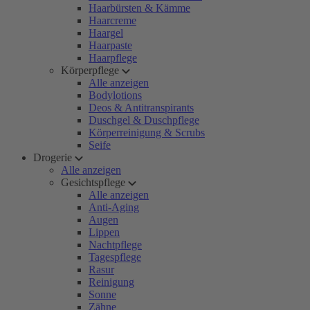
Haarbürsten & Kämme
Haarcreme
Haargel
Haarpaste
Haarpflege
Körperpflege
Alle anzeigen
Bodylotions
Deos & Antitranspirants
Duschgel & Duschpflege
Körperreinigung & Scrubs
Seife
Drogerie
Alle anzeigen
Gesichtspflege
Alle anzeigen
Anti-Aging
Augen
Lippen
Nachtpflege
Tagespflege
Rasur
Reinigung
Sonne
Zähne