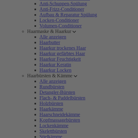
Anti-Schuppen-Spülung
Anti-Frizz-Conditioner
Aufbau & Reparatur Spülung
Locken-Conditioner
Volumen-Conditioner
Haarmaske & Haarkur
Alle anzeigen
Haarbutter
Haarkur trockenes Haar
Haarkur gefärbtes Haar
Haarkur Feuchtigkeit
Haarkur Keratin
Haarkur Locken
Haarbürsten & Kämme
Alle anzeigen
Rundbürsten
Detangler-Bürsten
Flach- & Paddelbürsten
Holzbürsten
Haarkämme
Haarschneidekämme
Kopfmassagebürsten
Lockenkämme
Skelettbürsten
Stielkämme