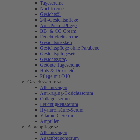
Tagescreme
Nachtcreme
Gesichtsöl
24h-Gesichtspflege
Anti-Pickel-Pflege
BB- & CC-Cream
Feuchtigkeitscreme
Gesichtsmasken
Gesichtspflege ohne Parabene
Gesichtspflegesets
Gesichtsspray
Getönte Tagescreme
Hals & Dekolleté
Pflege mit Q10
Gesichtsserum
Alle anzeigen
Anti-Aging-Gesichtsserum
Collagenserum
Feuchtigkeitsserum
Hyaluronsäure-Serum
Vitamin C Serum
Ampullen
Augenpflege
Alle anzeigen
Augenbrauenserum