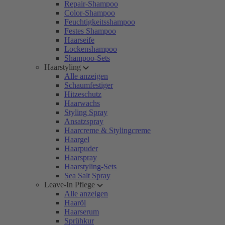
Repair-Shampoo
Color-Shampoo
Feuchtigkeitsshampoo
Festes Shampoo
Haarseife
Lockenshampoo
Shampoo-Sets
Haarstyling
Alle anzeigen
Schaumfestiger
Hitzeschutz
Haarwachs
Styling Spray
Ansatzspray
Haarcreme & Stylingcreme
Haargel
Haarpuder
Haarspray
Haarstyling-Sets
Sea Salt Spray
Leave-In Pflege
Alle anzeigen
Haaröl
Haarserum
Sprühkur