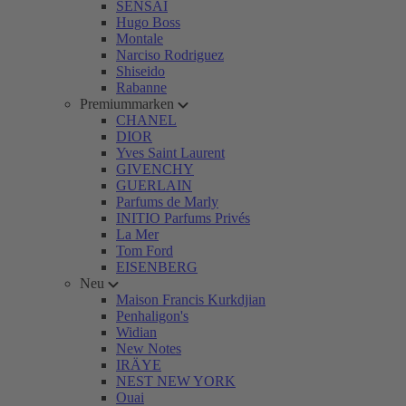
SENSAI
Hugo Boss
Montale
Narciso Rodriguez
Shiseido
Rabanne
Premiummarken
CHANEL
DIOR
Yves Saint Laurent
GIVENCHY
GUERLAIN
Parfums de Marly
INITIO Parfums Privés
La Mer
Tom Ford
EISENBERG
Neu
Maison Francis Kurkdjian
Penhaligon's
Widian
New Notes
IRÄYE
NEST NEW YORK
Ouai