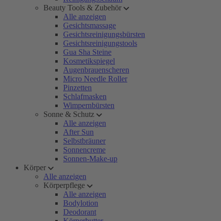
Beauty Tools & Zubehör
Alle anzeigen
Gesichtsmassage
Gesichtsreinigungsbürsten
Gesichtsreinigungstools
Gua Sha Steine
Kosmetikspiegel
Augenbrauenscheren
Micro Needle Roller
Pinzetten
Schlafmasken
Wimpernbürsten
Sonne & Schutz
Alle anzeigen
After Sun
Selbstbräuner
Sonnencreme
Sonnen-Make-up
Körper
Alle anzeigen
Körperpflege
Alle anzeigen
Bodylotion
Deodorant
Körperbutter