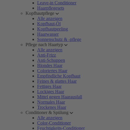
Leave-in Conditioner
Haarpflegesets
Kopfhautpflege
Alle anzeigen
Kopfhaut-Öl
Kopfhautpeeling
Haarwasser
Sonnenschutz & -pflege
Pflege nach Haartyp
Alle anzeigen
Anti-Frizz
Anti-Schuppen
Blondes Haar
Coloriertes Haar
Empfindliche Kopfhaut
Feines & glattes Haar
Fettiges Haar
Lockiges Haar
Mittel gegen Haarausfall
Normales Haar
Trockenes Haar
Conditioner & Spülung
Alle anzeigen
Color-Conditioner
Feuchtigkeits-Conditioner