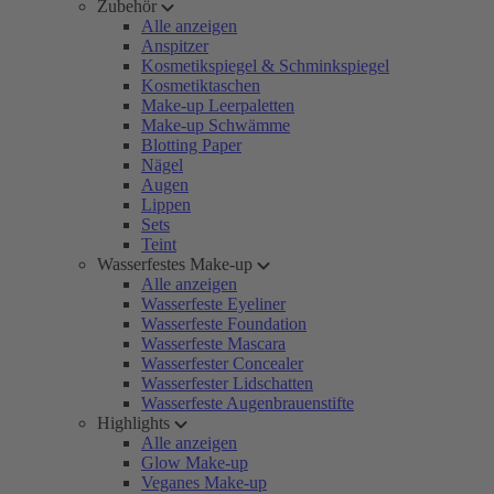
Zubehör
Alle anzeigen
Anspitzer
Kosmetikspiegel & Schminkspiegel
Kosmetiktaschen
Make-up Leerpaletten
Make-up Schwämme
Blotting Paper
Nägel
Augen
Lippen
Sets
Teint
Wasserfestes Make-up
Alle anzeigen
Wasserfeste Eyeliner
Wasserfeste Foundation
Wasserfeste Mascara
Wasserfester Concealer
Wasserfester Lidschatten
Wasserfeste Augenbrauenstifte
Highlights
Alle anzeigen
Glow Make-up
Veganes Make-up