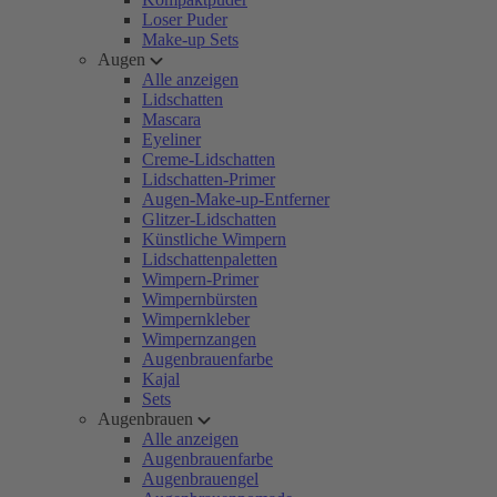
Loser Puder
Make-up Sets
Augen
Alle anzeigen
Lidschatten
Mascara
Eyeliner
Creme-Lidschatten
Lidschatten-Primer
Augen-Make-up-Entferner
Glitzer-Lidschatten
Künstliche Wimpern
Lidschattenpaletten
Wimpern-Primer
Wimpernbürsten
Wimpernkleber
Wimpernzangen
Augenbrauenfarbe
Kajal
Sets
Augenbrauen
Alle anzeigen
Augenbrauenfarbe
Augenbrauengel