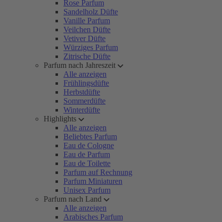
Rose Parfum
Sandelholz Düfte
Vanille Parfum
Veilchen Düfte
Vetiver Düfte
Würziges Parfum
Zitrische Düfte
Parfum nach Jahreszeit
Alle anzeigen
Frühlingsdüfte
Herbstdüfte
Sommerdüfte
Winterdüfte
Highlights
Alle anzeigen
Beliebtes Parfum
Eau de Cologne
Eau de Parfum
Eau de Toilette
Parfum auf Rechnung
Parfum Miniaturen
Unisex Parfum
Parfum nach Land
Alle anzeigen
Arabisches Parfum