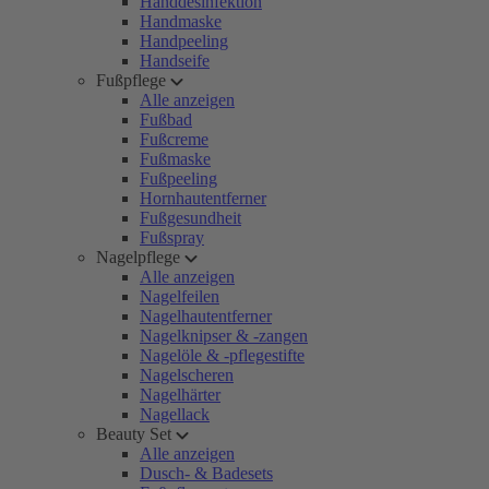
Handdesinfektion
Handmaske
Handpeeling
Handseife
Fußpflege
Alle anzeigen
Fußbad
Fußcreme
Fußmaske
Fußpeeling
Hornhautentferner
Fußgesundheit
Fußspray
Nagelpflege
Alle anzeigen
Nagelfeilen
Nagelhautentferner
Nagelknipser & -zangen
Nagelöle & -pflegestifte
Nagelscheren
Nagelhärter
Nagellack
Beauty Set
Alle anzeigen
Dusch- & Badesets