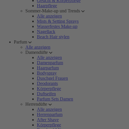
Gesicht & Körperpflege
Haarpflege
Sommer-Make-up und Trends
Alle anzeigen
Mists & Setting Sprays
Wasserfestes Make-up
Nagellack
Beach Hair stylen
Parfum
Alle anzeigen
Damendüfte
Alle anzeigen
Damenparfum
Haarparfum
Bodyspray
Duschgel Frauen
Deodorants
Körperpflege
Duftseifen
Parfum Sets Damen
Herrendüfte
Alle anzeigen
Herrenparfum
After Shave
Körperpflege