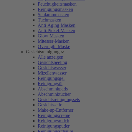
Feuchtigkeitsmasken
Reinigungsmasken
Schlammmasken
Tuchmasken
Anti-Aging-Masken
Anti-Pickel-Masken
Glow Masken
Mitesser-Masken
Overnight Maske
Gesichtsreinigung
Alle anzeigen
Gesichtspeeling
Gesichtswasser
Mizellenwasser
Reinigungsgel
Reinigungsöl
Abschminkpads
Abschminktücher
Gesichtsreinigungssets
Gesichtsseife
Make-up-Entferner
Reinigungscreme
Reinigungsmilch
Reinigungspuder
Reinigungsschaum