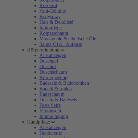
Körperöl
Anti-Cellulite
Bodyspray
Hals & Dekolleté
Intimpflege
Körperschaum
Massageöle & ätherische Öle
Sauna-Öl & -Aufguss
Körperreinigung
Alle anzeigen
Duschgel
Duschöl
Duschschaum
Körperpeeling
Badesalz & Badebomben
Badeöl & -milch
Badeschaum
Dusch- & Badesets
Feste Seife
Flüssigseife
Intimreinigung
Handpflege
Alle anzeigen
Handcreme