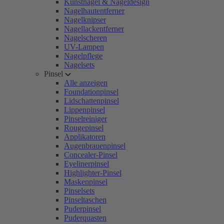
Kunstnägel & Nageldesign
Nagelhautentferner
Nagelknipser
Nagellackentferner
Nagelscheren
UV-Lampen
Nagelpflege
Nagelsets
Pinsel
Alle anzeigen
Foundationpinsel
Lidschattenpinsel
Lippenpinsel
Pinselreiniger
Rougepinsel
Applikatoren
Augenbrauenpinsel
Concealer-Pinsel
Eyelinerpinsel
Highlighter-Pinsel
Maskenpinsel
Pinselsets
Pinseltaschen
Puderpinsel
Puderquasten