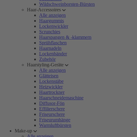
Wildschweinborsten-Bürsten
Haar-Accessoires
Alle anzeigen
Haargummis
Lockenwickler
Scrunchies
Haarspangen & -klammern
Sprühflaschen
Haarnadeln
Lockenbänder
Zubehör
Haarstyling-Geräte
Alle anzeigen
Glätteisen
Lockenstäbe
Heizwickler
Haartrockner
Haarschneidemaschine
Diffusor-Fön
Effilierschere
Friseurschere
Friseurumhänge
Warmluftbürsten
Make-up
Alle anzeigen