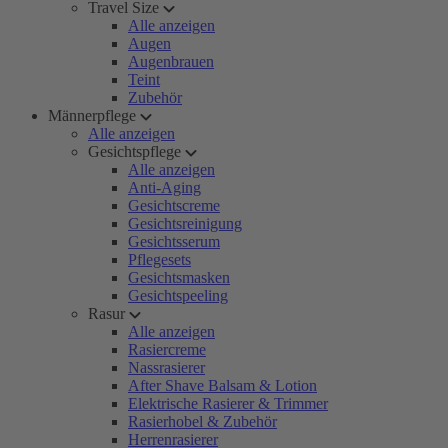
Travel Size
Alle anzeigen
Augen
Augenbrauen
Teint
Zubehör
Männerpflege
Alle anzeigen
Gesichtspflege
Alle anzeigen
Anti-Aging
Gesichtscreme
Gesichtsreinigung
Gesichtsserum
Pflegesets
Gesichtsmasken
Gesichtspeeling
Rasur
Alle anzeigen
Rasiercreme
Nassrasierer
After Shave Balsam & Lotion
Elektrische Rasierer & Trimmer
Rasierhobel & Zubehör
Herrenrasierer