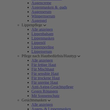
Augencreme
Augenmasken & -pads
Augenserum
Wimpernserum
Augengel
Lippenpflege
Alle anzeigen
Lippenbalsam
Lippenmasken
Lippenöl
Lippenpeeling
Lippenserum
Pflege nach Hautbedürfnis/Hauttyp
Alle anzeigen
Für fettige Haut
Für Mischhaut
Für sensible Haut
Für trockene Haut
Für unreine Haut
Anti-Aging-Gesichtspflege
Gegen Rötungen
Mit Sonnenschutz
Gesichtsmasken
Alle anzeigen
Augen- & Lippenmasken