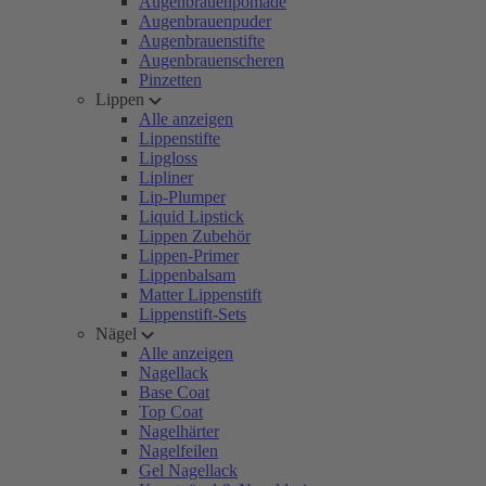
Augenbrauenpomade
Augenbrauenpuder
Augenbrauenstifte
Augenbrauenscheren
Pinzetten
Lippen
Alle anzeigen
Lippenstifte
Lipgloss
Lipliner
Lip-Plumper
Liquid Lipstick
Lippen Zubehör
Lippen-Primer
Lippenbalsam
Matter Lippenstift
Lippenstift-Sets
Nägel
Alle anzeigen
Nagellack
Base Coat
Top Coat
Nagelhärter
Nagelfeilen
Gel Nagellack