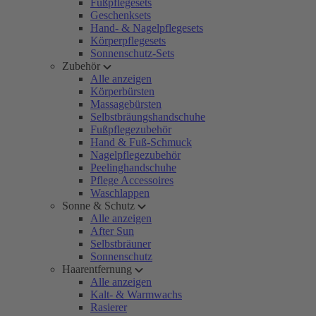
Fußpflegesets
Geschenksets
Hand- & Nagelpflegesets
Körperpflegesets
Sonnenschutz-Sets
Zubehör
Alle anzeigen
Körperbürsten
Massagebürsten
Selbstbräungshandschuhe
Fußpflegezubehör
Hand & Fuß-Schmuck
Nagelpflegezubehör
Peelinghandschuhe
Pflege Accessoires
Waschlappen
Sonne & Schutz
Alle anzeigen
After Sun
Selbstbräuner
Sonnenschutz
Haarentfernung
Alle anzeigen
Kalt- & Warmwachs
Rasierer