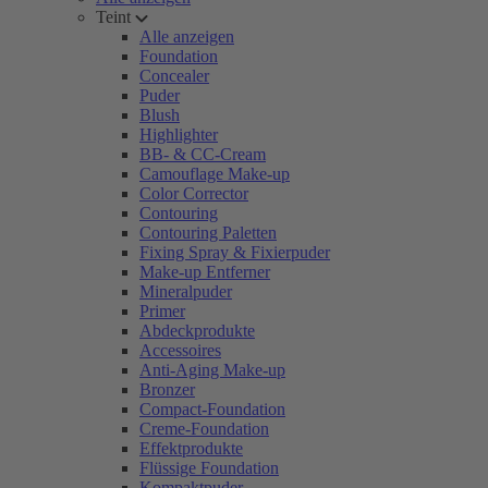
Teint
Alle anzeigen
Foundation
Concealer
Puder
Blush
Highlighter
BB- & CC-Cream
Camouflage Make-up
Color Corrector
Contouring
Contouring Paletten
Fixing Spray & Fixierpuder
Make-up Entferner
Mineralpuder
Primer
Abdeckprodukte
Accessoires
Anti-Aging Make-up
Bronzer
Compact-Foundation
Creme-Foundation
Effektprodukte
Flüssige Foundation
Kompaktpuder