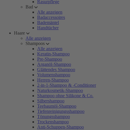
Rasurpflege
Bad
Alle anzeigen
Badaccessoires
Bademäntel
Handtücher
Haare
Alle anzeigen
Shampoos
Alle anzeigen
Keratin-Shampoo
Pre-Shampoo
Arganöl-Shampoo
Glättendes Shampoo
Volumenshampoo
Herren-Shampoo
2-in-1-Shampoo & -Conditioner
Naturkosmetik-Shampoo
Shampoo ohne Silikone & Co.
Silbershampoo
Teebaumöl-Shampoo
Tiefenreinigungsshampoo
Tönungsshampoo
Trockenshampoo
Anti-Schuppen-Shampoo