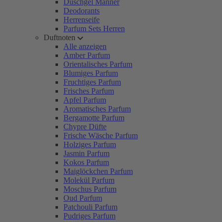
Duschgel Männer
Deodorants
Herrenseife
Parfum Sets Herren
Duftnoten
Alle anzeigen
Amber Parfum
Orientalisches Parfum
Blumiges Parfum
Fruchtiges Parfum
Frisches Parfum
Apfel Parfum
Aromatisches Parfum
Bergamotte Parfum
Chypre Düfte
Frische Wäsche Parfum
Holziges Parfum
Jasmin Parfum
Kokos Parfum
Maiglöckchen Parfum
Molekül Parfum
Moschus Parfum
Oud Parfum
Patchouli Parfum
Pudriges Parfum