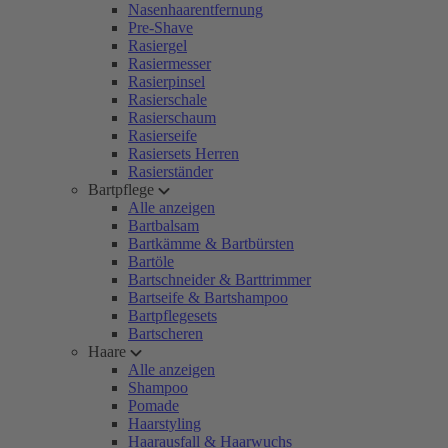
Nasenhaarentfernung
Pre-Shave
Rasiergel
Rasiermesser
Rasierpinsel
Rasierschale
Rasierschaum
Rasierseife
Rasiersets Herren
Rasierständer
Bartpflege
Alle anzeigen
Bartbalsam
Bartkämme & Bartbürsten
Bartöle
Bartschneider & Barttrimmer
Bartseife & Bartshampoo
Bartpflegesets
Bartscheren
Haare
Alle anzeigen
Shampoo
Pomade
Haarstyling
Haarausfall & Haarwuchs