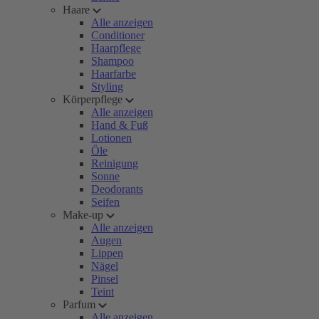
Haare
Alle anzeigen
Conditioner
Haarpflege
Shampoo
Haarfarbe
Styling
Körperpflege
Alle anzeigen
Hand & Fuß
Lotionen
Öle
Reinigung
Sonne
Deodorants
Seifen
Make-up
Alle anzeigen
Augen
Lippen
Nägel
Pinsel
Teint
Parfum
Alle anzeigen