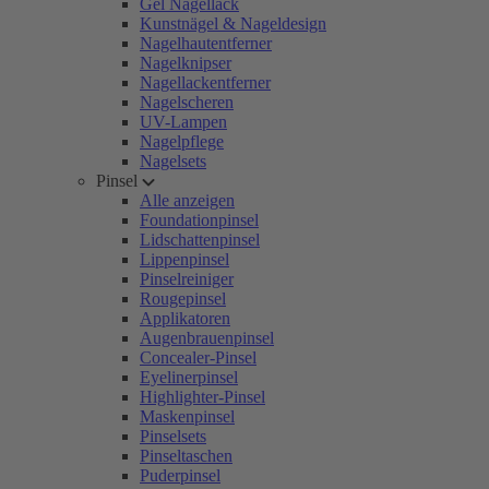
Gel Nagellack
Kunstnägel & Nageldesign
Nagelhautentferner
Nagelknipser
Nagellackentferner
Nagelscheren
UV-Lampen
Nagelpflege
Nagelsets
Pinsel
Alle anzeigen
Foundationpinsel
Lidschattenpinsel
Lippenpinsel
Pinselreiniger
Rougepinsel
Applikatoren
Augenbrauenpinsel
Concealer-Pinsel
Eyelinerpinsel
Highlighter-Pinsel
Maskenpinsel
Pinselsets
Pinseltaschen
Puderpinsel