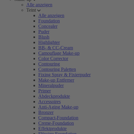
Alle anzeigen
Teint
Alle anzeigen
Foundation
Concealer
Puder
Blush
Highlighter
BB- & CC-Cream
Camouflage Make-up
Color Corrector
Contouring
Contouring Paletten
Fixing Spray & Fixierpuder
Make-up Entferner
Mineralpuder
Primer
Abdeckprodukte
Accessoires
Anti-Aging Make-up
Bronzer
Compact-Foundation
Creme-Foundation
Effektprodukte
Flüssige Foundation