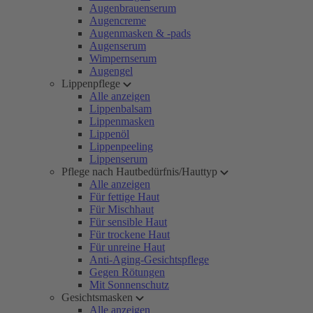
Augenbrauenserum
Augencreme
Augenmasken & -pads
Augenserum
Wimpernserum
Augengel
Lippenpflege
Alle anzeigen
Lippenbalsam
Lippenmasken
Lippenöl
Lippenpeeling
Lippenserum
Pflege nach Hautbedürfnis/Hauttyp
Alle anzeigen
Für fettige Haut
Für Mischhaut
Für sensible Haut
Für trockene Haut
Für unreine Haut
Anti-Aging-Gesichtspflege
Gegen Rötungen
Mit Sonnenschutz
Gesichtsmasken
Alle anzeigen