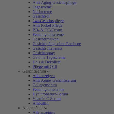
Anti-Aging-Gesichtspflege
Tagescreme
Nachtcreme
Gesichtsöl
24h-Gesichtspflege
Anti-Pickel-Pflege
BB- & CC-Cream
Feuchtigkeitscreme
Gesichtsmasken
Gesichtspflege ohne Parabene
Gesichtspflegesets
Gesichtsspray
Getönte Tagescreme
Hals & Dekolleté
Pflege mit Q10
Gesichtsserum
Alle anzeigen
Anti-Aging-Gesichtsserum
Collagenserum
Feuchtigkeitsserum
Hyaluronsäure-Serum
Vitamin C Serum
Ampullen
Augenpflege
Alle anzeigen