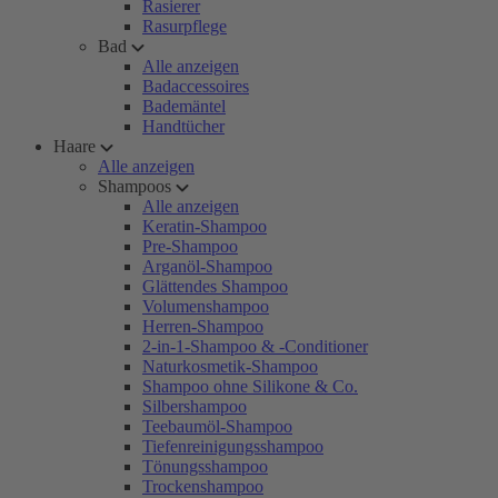
Rasierer
Rasurpflege
Bad
Alle anzeigen
Badaccessoires
Bademäntel
Handtücher
Haare
Alle anzeigen
Shampoos
Alle anzeigen
Keratin-Shampoo
Pre-Shampoo
Arganöl-Shampoo
Glättendes Shampoo
Volumenshampoo
Herren-Shampoo
2-in-1-Shampoo & -Conditioner
Naturkosmetik-Shampoo
Shampoo ohne Silikone & Co.
Silbershampoo
Teebaumöl-Shampoo
Tiefenreinigungsshampoo
Tönungsshampoo
Trockenshampoo