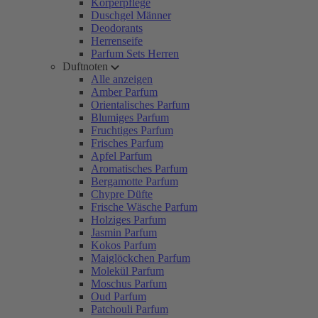
Körperpflege
Duschgel Männer
Deodorants
Herrenseife
Parfum Sets Herren
Duftnoten
Alle anzeigen
Amber Parfum
Orientalisches Parfum
Blumiges Parfum
Fruchtiges Parfum
Frisches Parfum
Apfel Parfum
Aromatisches Parfum
Bergamotte Parfum
Chypre Düfte
Frische Wäsche Parfum
Holziges Parfum
Jasmin Parfum
Kokos Parfum
Maiglöckchen Parfum
Molekül Parfum
Moschus Parfum
Oud Parfum
Patchouli Parfum