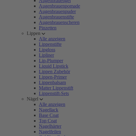
Augenbrauengel
Augenbrauenpomade
Augenbrauenpuder
Augenbrauenstifte
Augenbrauenscheren
Pinzetten
Lippen
Alle anzeigen
Lippenstifte
Lipgloss
Lipliner
Lip-Plumper
Liquid Lipstick
Lippen Zubehör
Lippen-Primer
Lippenbalsam
Matter Lippenstift
Lippenstift-Sets
Nägel
Alle anzeigen
Nagellack
Base Coat
Top Coat
Nagelhärter
Nagelfeilen