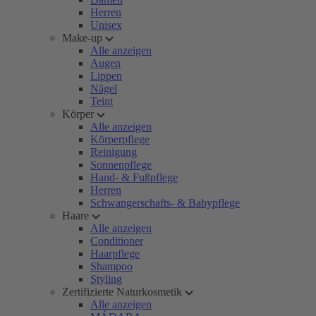
Herren
Unisex
Make-up
Alle anzeigen
Augen
Lippen
Nägel
Teint
Körper
Alle anzeigen
Körperpflege
Reinigung
Sonnenpflege
Hand- & Fußpflege
Herren
Schwangerschafts- & Babypflege
Haare
Alle anzeigen
Conditioner
Haarpflege
Shampoo
Styling
Zertifizierte Naturkosmetik
Alle anzeigen