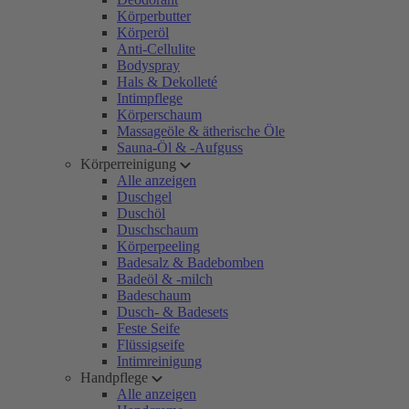
Körperbutter
Körperöl
Anti-Cellulite
Bodyspray
Hals & Dekolleté
Intimpflege
Körperschaum
Massageöle & ätherische Öle
Sauna-Öl & -Aufguss
Körperreinigung
Alle anzeigen
Duschgel
Duschöl
Duschschaum
Körperpeeling
Badesalz & Badebomben
Badeöl & -milch
Badeschaum
Dusch- & Badesets
Feste Seife
Flüssigseife
Intimreinigung
Handpflege
Alle anzeigen