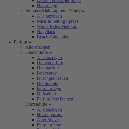
Gesicht & Körperpflege
Haarpflege
Sommer-Make-up und Trends
Alle anzeigen
Mists & Setting Sprays
Wasserfestes Make-up
Nagellack
Beach Hair stylen
Parfum
Alle anzeigen
Damendüfte
Alle anzeigen
Damenparfum
Haarparfum
Bodyspray
Duschgel Frauen
Deodorants
Körperpflege
Duftseifen
Parfum Sets Damen
Herrendüfte
Alle anzeigen
Herrenparfum
After Shave
Körperpflege