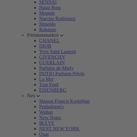
SENSAI
Hugo Boss
Montale
Narciso Rodriguez
Shiseido
Rabanne
Premiummarken
CHANEL
DIOR
Yves Saint Laurent
GIVENCHY
GUERLAIN
Parfums de Marly
INITIO Parfums Privés
La Mer
Tom Ford
EISENBERG
Neu
Maison Francis Kurkdjian
Penhaligon's
Widian
New Notes
IRÄYE
NEST NEW YORK
Ouai