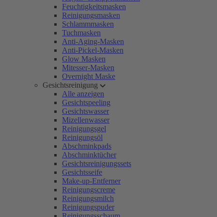
Feuchtigkeitsmasken
Reinigungsmasken
Schlammmasken
Tuchmasken
Anti-Aging-Masken
Anti-Pickel-Masken
Glow Masken
Mitesser-Masken
Overnight Maske
Gesichtsreinigung
Alle anzeigen
Gesichtspeeling
Gesichtswasser
Mizellenwasser
Reinigungsgel
Reinigungsöl
Abschminkpads
Abschminktücher
Gesichtsreinigungssets
Gesichtsseife
Make-up-Entferner
Reinigungscreme
Reinigungsmilch
Reinigungspuder
Reinigungsschaum