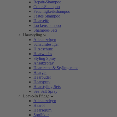
Repair-Shampoo
Color-Shampoo
Feuchtigkeitsshampoo
Festes Shampoo
Haarseife
Lockenshampoo
Shampoo-Sets
Haarstyling
Alle anzeigen
Schaumfestiger
Hitzeschutz
Haarwachs
Styling Spray
Ansatzspray
Haarcreme & Stylingcreme
Haargel
Haarpuder
Haarspray
Haarstyling-Sets
Sea Salt Spray
Leave-In Pflege
Alle anzeigen
Haaröl
Haarserum
Sprühkur