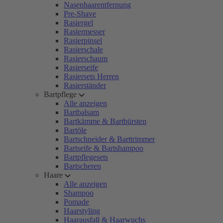
Nasenhaarentfernung
Pre-Shave
Rasiergel
Rasiermesser
Rasierpinsel
Rasierschale
Rasierschaum
Rasierseife
Rasiersets Herren
Rasierständer
Bartpflege
Alle anzeigen
Bartbalsam
Bartkämme & Bartbürsten
Bartöle
Bartschneider & Barttrimmer
Bartseife & Bartshampoo
Bartpflegesets
Bartscheren
Haare
Alle anzeigen
Shampoo
Pomade
Haarstyling
Haarausfall & Haarwuchs