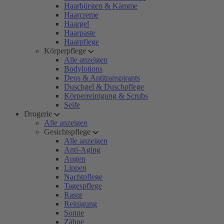
Haarbürsten & Kämme
Haarcreme
Haargel
Haarpaste
Haarpflege
Körperpflege
Alle anzeigen
Bodylotions
Deos & Antitranspirants
Duschgel & Duschpflege
Körperreinigung & Scrubs
Seife
Drogerie
Alle anzeigen
Gesichtspflege
Alle anzeigen
Anti-Aging
Augen
Lippen
Nachtpflege
Tagespflege
Rasur
Reinigung
Sonne
Zähne