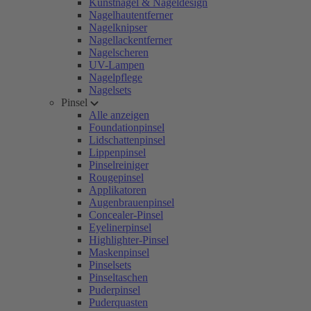
Kunstnägel & Nageldesign
Nagelhautentferner
Nagelknipser
Nagellackentferner
Nagelscheren
UV-Lampen
Nagelpflege
Nagelsets
Pinsel
Alle anzeigen
Foundationpinsel
Lidschattenpinsel
Lippenpinsel
Pinselreiniger
Rougepinsel
Applikatoren
Augenbrauenpinsel
Concealer-Pinsel
Eyelinerpinsel
Highlighter-Pinsel
Maskenpinsel
Pinselsets
Pinseltaschen
Puderpinsel
Puderquasten