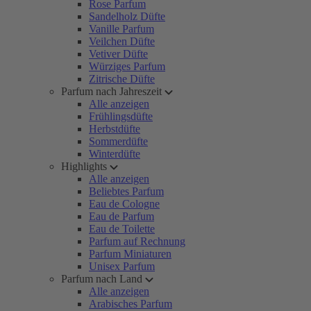
Rose Parfum
Sandelholz Düfte
Vanille Parfum
Veilchen Düfte
Vetiver Düfte
Würziges Parfum
Zitrische Düfte
Parfum nach Jahreszeit
Alle anzeigen
Frühlingsdüfte
Herbstdüfte
Sommerdüfte
Winterdüfte
Highlights
Alle anzeigen
Beliebtes Parfum
Eau de Cologne
Eau de Parfum
Eau de Toilette
Parfum auf Rechnung
Parfum Miniaturen
Unisex Parfum
Parfum nach Land
Alle anzeigen
Arabisches Parfum