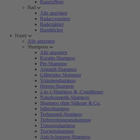
Rasurpflege
Bad
Alle anzeigen
Badaccessoires
Bademäntel
Handtücher
Haare
Alle anzeigen
Shampoos
Alle anzeigen
Keratin-Shampoo
Pre-Shampoo
Arganöl-Shampoo
Glättendes Shampoo
Volumenshampoo
Herren-Shampoo
2-in-1-Shampoo & -Conditioner
Naturkosmetik-Shampoo
Shampoo ohne Silikone & Co.
Silbershampoo
Teebaumöl-Shampoo
Tiefenreinigungsshampoo
Tönungsshampoo
Trockenshampoo
Anti-Schuppen-Shampoo