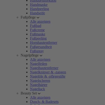
Handdesinfektion
Handmaske
Handpeeling
Handseife
Fußpflege
Alle anzeigen
Fußbad
Fußcreme
Fußmaske
Fußpeeling
Hornhautentferner
Fußgesundheit
Fußspray
Nagelpflege
Alle anzeigen
Nagelfeilen
Nagelhautentferner
Nagelknipser & -zangen
Nagelöle & -pflegestifte
Nagelscheren
Nagelhärter
Nagellack
Beauty Set
Alle anzeigen
Dusch- & Badesets