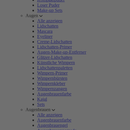
Loser Puder
Make-up Sets
Augen
Alle anzeigen
Lidschatten
Mascara
Eyeliner
Creme-Lidschatten
Lidschatten-Primer
Augen-Make-up-Entferner
Glitzer-Lidschatten
Künstliche Wimpern
Lidschattenpaletten
Wimpern-Primer
Wimpernbürsten
Wimpernkleber
Wimpernzangen
Augenbrauenfarbe
Kajal
Sets
Augenbrauen
Alle anzeigen
Augenbrauenfarbe
Augenbrauengel