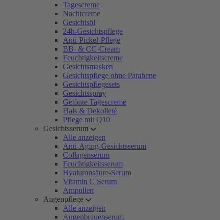
Tagescreme
Nachtcreme
Gesichtsöl
24h-Gesichtspflege
Anti-Pickel-Pflege
BB- & CC-Cream
Feuchtigkeitscreme
Gesichtsmasken
Gesichtspflege ohne Parabene
Gesichtspflegesets
Gesichtsspray
Getönte Tagescreme
Hals & Dekolleté
Pflege mit Q10
Gesichtsserum
Alle anzeigen
Anti-Aging-Gesichtsserum
Collagenserum
Feuchtigkeitsserum
Hyaluronsäure-Serum
Vitamin C Serum
Ampullen
Augenpflege
Alle anzeigen
Augenbrauenserum