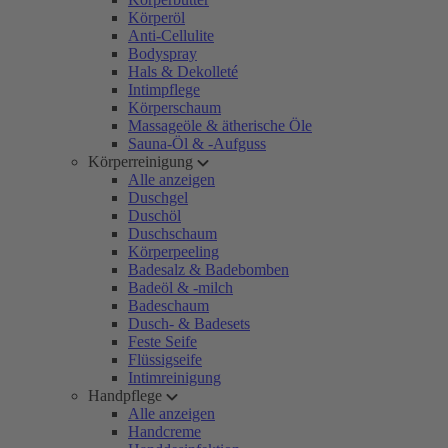
Körperöl
Anti-Cellulite
Bodyspray
Hals & Dekolleté
Intimpflege
Körperschaum
Massageöle & ätherische Öle
Sauna-Öl & -Aufguss
Körperreinigung
Alle anzeigen
Duschgel
Duschöl
Duschschaum
Körperpeeling
Badesalz & Badebomben
Badeöl & -milch
Badeschaum
Dusch- & Badesets
Feste Seife
Flüssigseife
Intimreinigung
Handpflege
Alle anzeigen
Handcreme