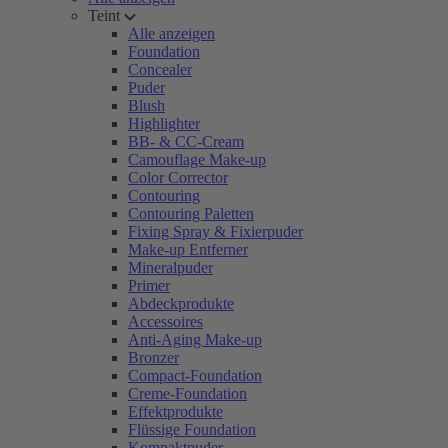
Teint
Alle anzeigen
Foundation
Concealer
Puder
Blush
Highlighter
BB- & CC-Cream
Camouflage Make-up
Color Corrector
Contouring
Contouring Paletten
Fixing Spray & Fixierpuder
Make-up Entferner
Mineralpuder
Primer
Abdeckprodukte
Accessoires
Anti-Aging Make-up
Bronzer
Compact-Foundation
Creme-Foundation
Effektprodukte
Flüssige Foundation
Kompaktpuder