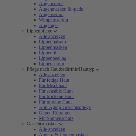
Augencreme
Augenmasken & -pads
Augenserum
Wimpernserum
Augengel
Lippenpflege
Alle anzeigen
Lippenbalsam
Lippenmasken
Lippenöl
Lippenpeeling
Lippenserum
Pflege nach Hautbedürfnis/Hauttyp
Alle anzeigen
Für fettige Haut
Für Mischhaut
Für sensible Haut
Für trockene Haut
Für unreine Haut
Anti-Aging-Gesichtspflege
Gegen Rötungen
Mit Sonnenschutz
Gesichtsmasken
Alle anzeigen
Augen- & Lippenmasken