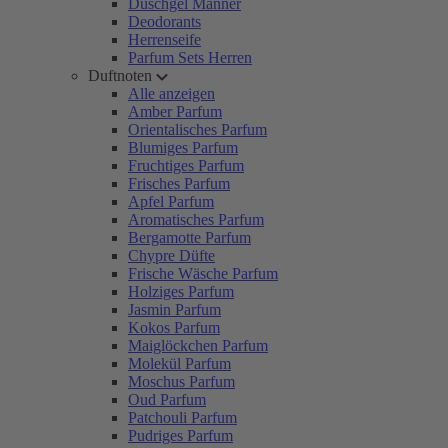
Duschgel Männer
Deodorants
Herrenseife
Parfum Sets Herren
Duftnoten
Alle anzeigen
Amber Parfum
Orientalisches Parfum
Blumiges Parfum
Fruchtiges Parfum
Frisches Parfum
Apfel Parfum
Aromatisches Parfum
Bergamotte Parfum
Chypre Düfte
Frische Wäsche Parfum
Holziges Parfum
Jasmin Parfum
Kokos Parfum
Maiglöckchen Parfum
Molekül Parfum
Moschus Parfum
Oud Parfum
Patchouli Parfum
Pudriges Parfum