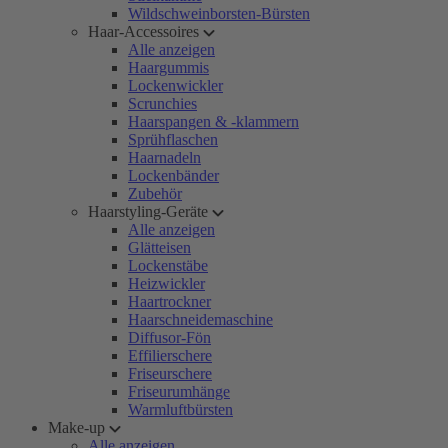
Wildschweinborsten-Bürsten
Haar-Accessoires
Alle anzeigen
Haargummis
Lockenwickler
Scrunchies
Haarspangen & -klammern
Sprühflaschen
Haarnadeln
Lockenbänder
Zubehör
Haarstyling-Geräte
Alle anzeigen
Glätteisen
Lockenstäbe
Heizwickler
Haartrockner
Haarschneidemaschine
Diffusor-Fön
Effilierschere
Friseurschere
Friseurumhänge
Warmluftbürsten
Make-up
Alle anzeigen