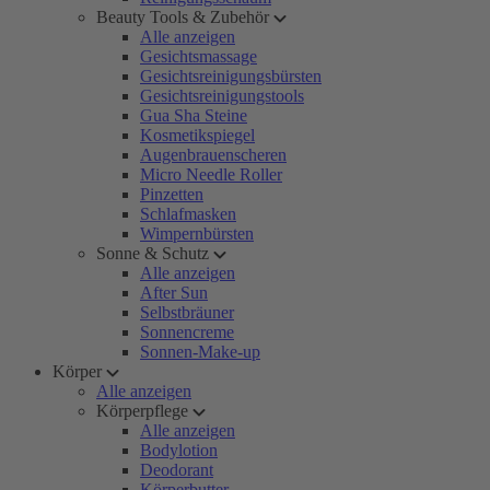
Beauty Tools & Zubehör
Alle anzeigen
Gesichtsmassage
Gesichtsreinigungsbürsten
Gesichtsreinigungstools
Gua Sha Steine
Kosmetikspiegel
Augenbrauenscheren
Micro Needle Roller
Pinzetten
Schlafmasken
Wimpernbürsten
Sonne & Schutz
Alle anzeigen
After Sun
Selbstbräuner
Sonnencreme
Sonnen-Make-up
Körper
Alle anzeigen
Körperpflege
Alle anzeigen
Bodylotion
Deodorant
Körperbutter