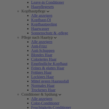
Leave-in Conditioner
Haarpflegesets
Kopfhautpflege
Alle anzeigen
Kopfhaut-Öl
Kopfhautpeeling
Haarwasser
Sonnenschutz & -pflege
Pflege nach Haartyp
Alle anzeigen
Anti-Frizz
Anti-Schuppen
Blondes Haar
Coloriertes Haar
Empfindliche Kopfhaut
Feines & glattes Haar
Fettiges Haar
Lockiges Haar
Mittel gegen Haarausfall
Normales Haar
Trockenes Haar
Conditioner & Spülung
Alle anzeigen
Color-Conditioner
Feuchtigkeits-Conditioner