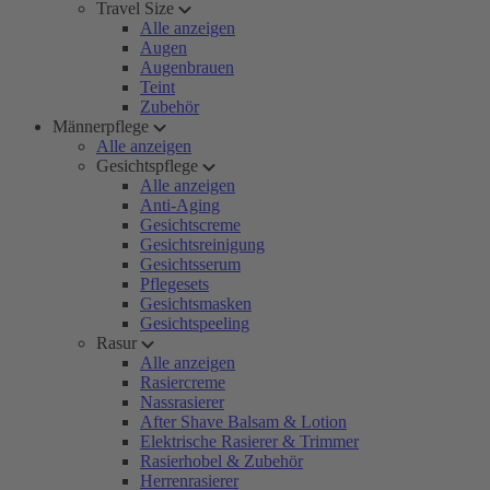
Travel Size
Alle anzeigen
Augen
Augenbrauen
Teint
Zubehör
Männerpflege
Alle anzeigen
Gesichtspflege
Alle anzeigen
Anti-Aging
Gesichtscreme
Gesichtsreinigung
Gesichtsserum
Pflegesets
Gesichtsmasken
Gesichtspeeling
Rasur
Alle anzeigen
Rasiercreme
Nassrasierer
After Shave Balsam & Lotion
Elektrische Rasierer & Trimmer
Rasierhobel & Zubehör
Herrenrasierer