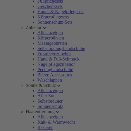
Fußpflegesets
Geschenksets
Hand- & Nagelpflegesets
Körperpflegesets
Sonnenschutz-Sets
Zubehör
Alle anzeigen
Körperbürsten
Massagebürsten
Selbstbräungshandschuhe
Fußpflegezubehör
Hand & Fuß-Schmuck
Nagelpflegezubehör
Peelinghandschuhe
Pflege Accessoires
Waschlappen
Sonne & Schutz
Alle anzeigen
After Sun
Selbstbräuner
Sonnenschutz
Haarentfernung
Alle anzeigen
Kalt- & Warmwachs
Rasierer