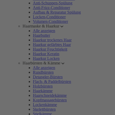
Anti-Schuppen-Spülung
Anti-Frizz-Conditioner
Aufbau & Reparatur Spülung
Locken-Conditioner
Volumen-Conditioner
Haarmaske & Haarkur
Alle anzeigen
Haarbutter
Haarkur trockenes Haar
Haarkur gefärbtes Haar
Haarkur Feuchtigkeit
Haarkur Keratin
Haarkur Locken
Haarbürsten & Kämme
Alle anzeigen
Rundbürsten
Detangler-Bürsten
Flach- & Paddelbürsten
Holzbürsten
Haarkämme
Haarschneidekämme
Kopfmassagebürsten
Lockenkämme
Skelettbürsten
Stielkämme