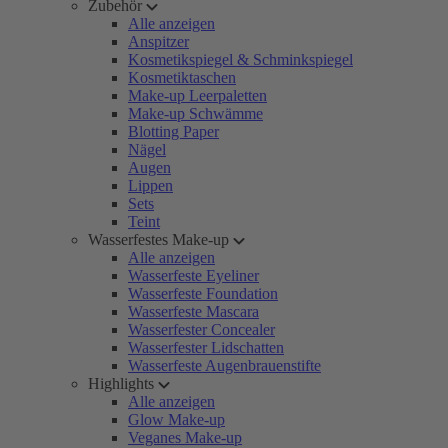
Zubehör
Alle anzeigen
Anspitzer
Kosmetikspiegel & Schminkspiegel
Kosmetiktaschen
Make-up Leerpaletten
Make-up Schwämme
Blotting Paper
Nägel
Augen
Lippen
Sets
Teint
Wasserfestes Make-up
Alle anzeigen
Wasserfeste Eyeliner
Wasserfeste Foundation
Wasserfeste Mascara
Wasserfester Concealer
Wasserfester Lidschatten
Wasserfeste Augenbrauenstifte
Highlights
Alle anzeigen
Glow Make-up
Veganes Make-up