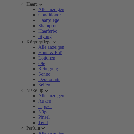
Haare
Alle anzeigen
Conditioner
Haarpflege
Shampoo
Haarfarbe
Styling
Körperpflege
Alle anzeigen
Hand & Fuß
Lotionen
Öle
Reinigung
Sonne
Deodorants
Seifen
Make-up
Alle anzeigen
Augen
Lippen
Nägel
Pinsel
Teint
Parfum
Alle anzeigen