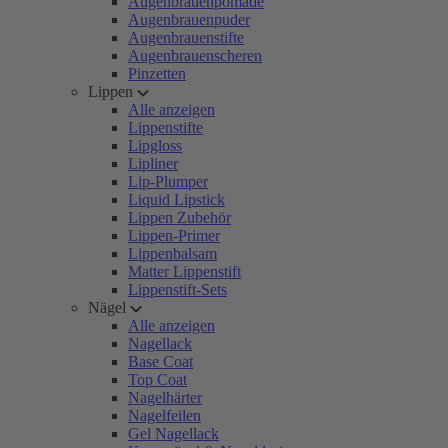
Augenbrauenpomade
Augenbrauenpuder
Augenbrauenstifte
Augenbrauenscheren
Pinzetten
Lippen
Alle anzeigen
Lippenstifte
Lipgloss
Lipliner
Lip-Plumper
Liquid Lipstick
Lippen Zubehör
Lippen-Primer
Lippenbalsam
Matter Lippenstift
Lippenstift-Sets
Nägel
Alle anzeigen
Nagellack
Base Coat
Top Coat
Nagelhärter
Nagelfeilen
Gel Nagellack