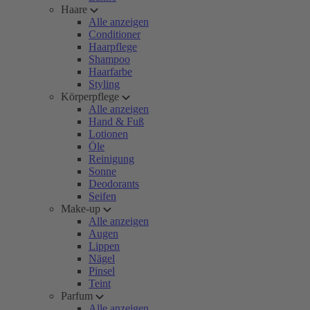
Haare
Alle anzeigen
Conditioner
Haarpflege
Shampoo
Haarfarbe
Styling
Körperpflege
Alle anzeigen
Hand & Fuß
Lotionen
Öle
Reinigung
Sonne
Deodorants
Seifen
Make-up
Alle anzeigen
Augen
Lippen
Nägel
Pinsel
Teint
Parfum
Alle anzeigen