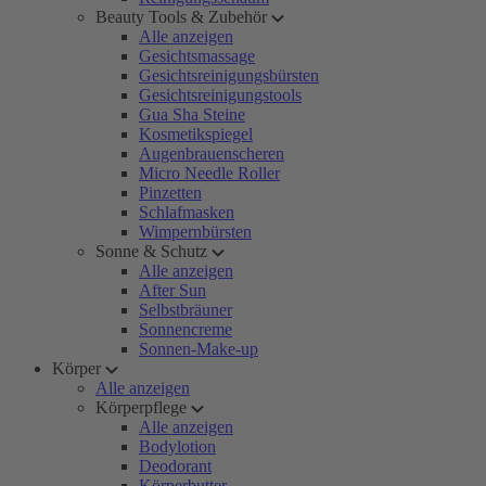
Beauty Tools & Zubehör
Alle anzeigen
Gesichtsmassage
Gesichtsreinigungsbürsten
Gesichtsreinigungstools
Gua Sha Steine
Kosmetikspiegel
Augenbrauenscheren
Micro Needle Roller
Pinzetten
Schlafmasken
Wimpernbürsten
Sonne & Schutz
Alle anzeigen
After Sun
Selbstbräuner
Sonnencreme
Sonnen-Make-up
Körper
Alle anzeigen
Körperpflege
Alle anzeigen
Bodylotion
Deodorant
Körperbutter