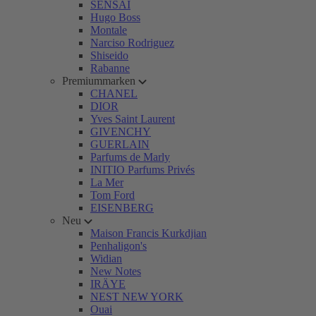
SENSAI
Hugo Boss
Montale
Narciso Rodriguez
Shiseido
Rabanne
Premiummarken
CHANEL
DIOR
Yves Saint Laurent
GIVENCHY
GUERLAIN
Parfums de Marly
INITIO Parfums Privés
La Mer
Tom Ford
EISENBERG
Neu
Maison Francis Kurkdjian
Penhaligon's
Widian
New Notes
IRÄYE
NEST NEW YORK
Ouai