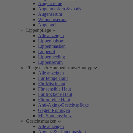
Augencreme
Augenmasken & -pads
Augenserum
Wimpernserum
Augengel
Lippenpflege
Alle anzeigen
Lippenbalsam
Lippenmasken
Lippenöl
Lippenpeeling
Lippenserum
Pflege nach Hautbedürfnis/Hauttyp
Alle anzeigen
Für fettige Haut
Für Mischhaut
Für sensible Haut
Für trockene Haut
Für unreine Haut
Anti-Aging-Gesichtspflege
Gegen Rötungen
Mit Sonnenschutz
Gesichtsmasken
Alle anzeigen
Augen- & Lippenmasken