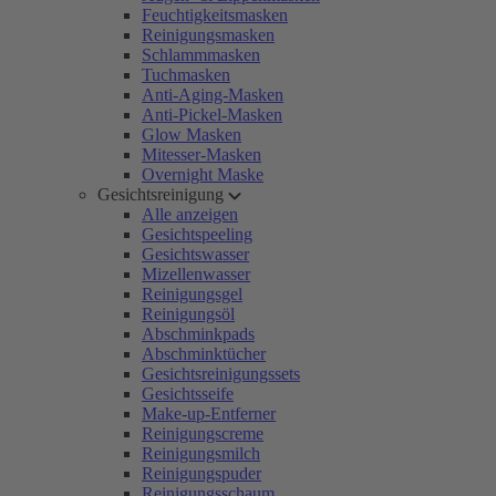
Feuchtigkeitsmasken
Reinigungsmasken
Schlammmasken
Tuchmasken
Anti-Aging-Masken
Anti-Pickel-Masken
Glow Masken
Mitesser-Masken
Overnight Maske
Gesichtsreinigung
Alle anzeigen
Gesichtspeeling
Gesichtswasser
Mizellenwasser
Reinigungsgel
Reinigungsöl
Abschminkpads
Abschminktücher
Gesichtsreinigungssets
Gesichtsseife
Make-up-Entferner
Reinigungscreme
Reinigungsmilch
Reinigungspuder
Reinigungsschaum