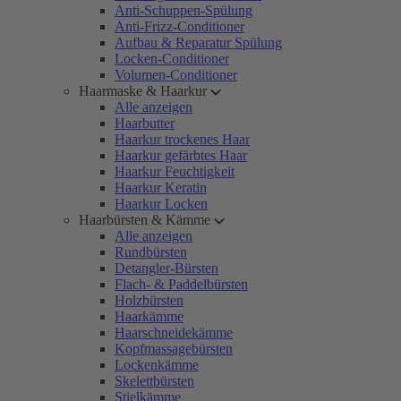
Anti-Schuppen-Spülung
Anti-Frizz-Conditioner
Aufbau & Reparatur Spülung
Locken-Conditioner
Volumen-Conditioner
Haarmaske & Haarkur
Alle anzeigen
Haarbutter
Haarkur trockenes Haar
Haarkur gefärbtes Haar
Haarkur Feuchtigkeit
Haarkur Keratin
Haarkur Locken
Haarbürsten & Kämme
Alle anzeigen
Rundbürsten
Detangler-Bürsten
Flach- & Paddelbürsten
Holzbürsten
Haarkämme
Haarschneidekämme
Kopfmassagebürsten
Lockenkämme
Skelettbürsten
Stielkämme