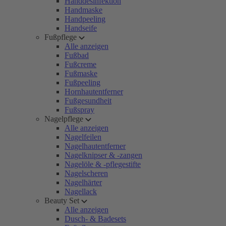
Handdesinfektion
Handmaske
Handpeeling
Handseife
Fußpflege
Alle anzeigen
Fußbad
Fußcreme
Fußmaske
Fußpeeling
Hornhautentferner
Fußgesundheit
Fußspray
Nagelpflege
Alle anzeigen
Nagelfeilen
Nagelhautentferner
Nagelknipser & -zangen
Nagelöle & -pflegestifte
Nagelscheren
Nagelhärter
Nagellack
Beauty Set
Alle anzeigen
Dusch- & Badesets