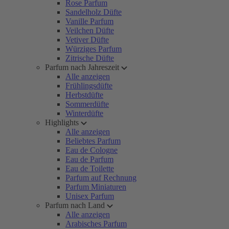
Rose Parfum
Sandelholz Düfte
Vanille Parfum
Veilchen Düfte
Vetiver Düfte
Würziges Parfum
Zitrische Düfte
Parfum nach Jahreszeit
Alle anzeigen
Frühlingsdüfte
Herbstdüfte
Sommerdüfte
Winterdüfte
Highlights
Alle anzeigen
Beliebtes Parfum
Eau de Cologne
Eau de Parfum
Eau de Toilette
Parfum auf Rechnung
Parfum Miniaturen
Unisex Parfum
Parfum nach Land
Alle anzeigen
Arabisches Parfum