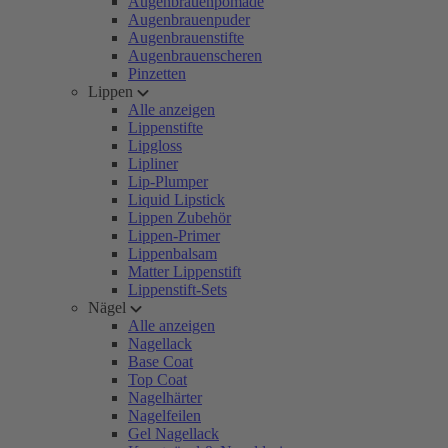
Augenbrauenpomade
Augenbrauenpuder
Augenbrauenstifte
Augenbrauenscheren
Pinzetten
Lippen
Alle anzeigen
Lippenstifte
Lipgloss
Lipliner
Lip-Plumper
Liquid Lipstick
Lippen Zubehör
Lippen-Primer
Lippenbalsam
Matter Lippenstift
Lippenstift-Sets
Nägel
Alle anzeigen
Nagellack
Base Coat
Top Coat
Nagelhärter
Nagelfeilen
Gel Nagellack