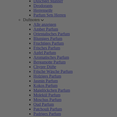
Duschgel Männer
Deodorants
Herrenseife
Parfum Sets Herren
Duftnoten
Alle anzeigen
Amber Parfum
Orientalisches Parfum
Blumiges Parfum
Fruchtiges Parfum
Frisches Parfum
Apfel Parfum
Aromatisches Parfum
Bergamotte Parfum
Chypre Düfte
Frische Wäsche Parfum
Holziges Parfum
Jasmin Parfum
Kokos Parfum
Maiglöckchen Parfum
Molekül Parfum
Moschus Parfum
Oud Parfum
Patchouli Parfum
Pudriges Parfum