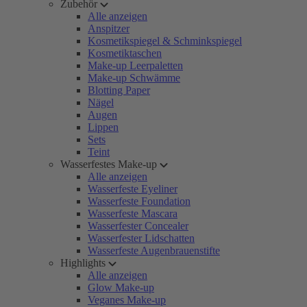
Zubehör
Alle anzeigen
Anspitzer
Kosmetikspiegel & Schminkspiegel
Kosmetiktaschen
Make-up Leerpaletten
Make-up Schwämme
Blotting Paper
Nägel
Augen
Lippen
Sets
Teint
Wasserfestes Make-up
Alle anzeigen
Wasserfeste Eyeliner
Wasserfeste Foundation
Wasserfeste Mascara
Wasserfester Concealer
Wasserfester Lidschatten
Wasserfeste Augenbrauenstifte
Highlights
Alle anzeigen
Glow Make-up
Veganes Make-up