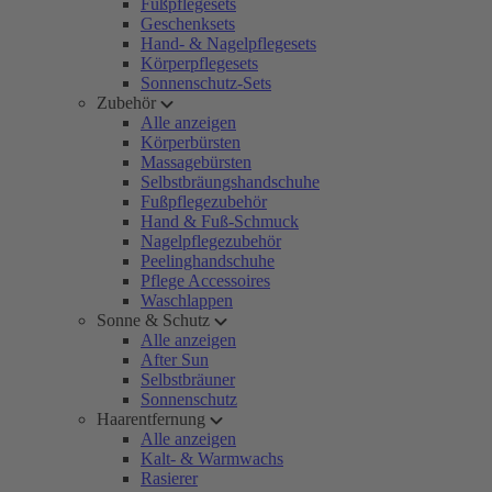
Fußpflegesets
Geschenksets
Hand- & Nagelpflegesets
Körperpflegesets
Sonnenschutz-Sets
Zubehör
Alle anzeigen
Körperbürsten
Massagebürsten
Selbstbräungshandschuhe
Fußpflegezubehör
Hand & Fuß-Schmuck
Nagelpflegezubehör
Peelinghandschuhe
Pflege Accessoires
Waschlappen
Sonne & Schutz
Alle anzeigen
After Sun
Selbstbräuner
Sonnenschutz
Haarentfernung
Alle anzeigen
Kalt- & Warmwachs
Rasierer