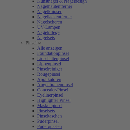
Kunstnägel & Nageldesign
Nagelhautentferner
Nagelknipser
Nagellackentferner
Nagelscheren
UV-Lampen
Nagelpflege
Nagelsets
Pinsel
Alle anzeigen
Foundationpinsel
Lidschattenpinsel
Lippenpinsel
Pinselreiniger
Rougepinsel
Applikatoren
Augenbrauenpinsel
Concealer-Pinsel
Eyelinerpinsel
Highlighter-Pinsel
Maskenpinsel
Pinselsets
Pinseltaschen
Puderpinsel
Puderquasten