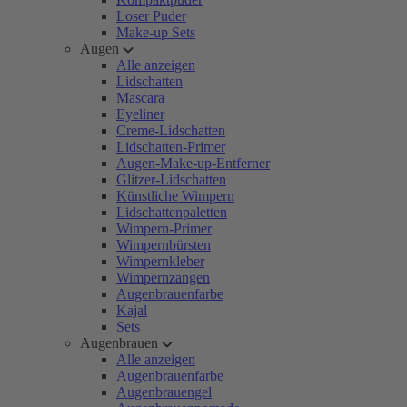
Loser Puder
Make-up Sets
Augen
Alle anzeigen
Lidschatten
Mascara
Eyeliner
Creme-Lidschatten
Lidschatten-Primer
Augen-Make-up-Entferner
Glitzer-Lidschatten
Künstliche Wimpern
Lidschattenpaletten
Wimpern-Primer
Wimpernbürsten
Wimpernkleber
Wimpernzangen
Augenbrauenfarbe
Kajal
Sets
Augenbrauen
Alle anzeigen
Augenbrauenfarbe
Augenbrauengel