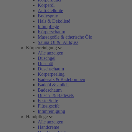
Körperöl
Anti-Cellulite
Bodyspray
Hals & Dekolleté
Intimpflege
Körperschaum
Massageöle & ätherische Öle
Sauna-Öl & -Aufguss
Körperreinigung
Alle anzeigen
Duschgel
Duschöl
Duschschaum
Körperpeeling
Badesalz & Badebomben
Badeöl & -milch
Badeschaum
Dusch- & Badesets
Feste Seife
Flüssigseife
Intimreinigung
Handpflege
Alle anzeigen
Handcreme