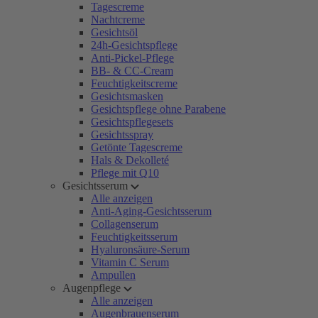
Tagescreme
Nachtcreme
Gesichtsöl
24h-Gesichtspflege
Anti-Pickel-Pflege
BB- & CC-Cream
Feuchtigkeitscreme
Gesichtsmasken
Gesichtspflege ohne Parabene
Gesichtspflegesets
Gesichtsspray
Getönte Tagescreme
Hals & Dekolleté
Pflege mit Q10
Gesichtsserum
Alle anzeigen
Anti-Aging-Gesichtsserum
Collagenserum
Feuchtigkeitsserum
Hyaluronsäure-Serum
Vitamin C Serum
Ampullen
Augenpflege
Alle anzeigen
Augenbrauenserum