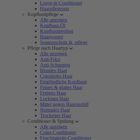
Leave-in Conditioner
Haarpflegesets
Kopfhautpflege
Alle anzeigen
Kopfhaut-Öl
Kopfhautpeeling
Haarwasser
Sonnenschutz & -pflege
Pflege nach Haartyp
Alle anzeigen
Anti-Frizz
Anti-Schuppen
Blondes Haar
Coloriertes Haar
Empfindliche Kopfhaut
Feines & glattes Haar
Fettiges Haar
Lockiges Haar
Mittel gegen Haarausfall
Normales Haar
Trockenes Haar
Conditioner & Spülung
Alle anzeigen
Color-Conditioner
Feuchtigkeits-Conditioner