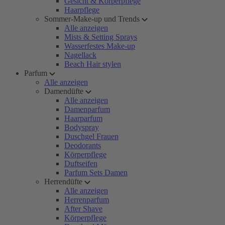
Gesicht & Körperpflege
Haarpflege
Sommer-Make-up und Trends
Alle anzeigen
Mists & Setting Sprays
Wasserfestes Make-up
Nagellack
Beach Hair stylen
Parfum
Alle anzeigen
Damendüfte
Alle anzeigen
Damenparfum
Haarparfum
Bodyspray
Duschgel Frauen
Deodorants
Körperpflege
Duftseifen
Parfum Sets Damen
Herrendüfte
Alle anzeigen
Herrenparfum
After Shave
Körperpflege