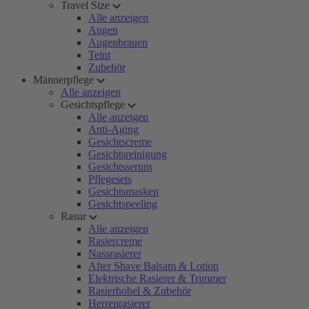
Travel Size
Alle anzeigen
Augen
Augenbrauen
Teint
Zubehör
Männerpflege
Alle anzeigen
Gesichtspflege
Alle anzeigen
Anti-Aging
Gesichtscreme
Gesichtsreinigung
Gesichtsserum
Pflegesets
Gesichtsmasken
Gesichtspeeling
Rasur
Alle anzeigen
Rasiercreme
Nassrasierer
After Shave Balsam & Lotion
Elektrische Rasierer & Trimmer
Rasierhobel & Zubehör
Herrenrasierer