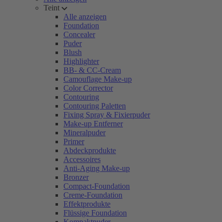
Teint
Alle anzeigen
Foundation
Concealer
Puder
Blush
Highlighter
BB- & CC-Cream
Camouflage Make-up
Color Corrector
Contouring
Contouring Paletten
Fixing Spray & Fixierpuder
Make-up Entferner
Mineralpuder
Primer
Abdeckprodukte
Accessoires
Anti-Aging Make-up
Bronzer
Compact-Foundation
Creme-Foundation
Effektprodukte
Flüssige Foundation
Kompaktpuder