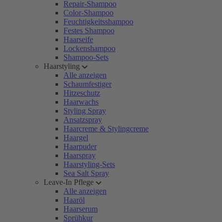
Repair-Shampoo
Color-Shampoo
Feuchtigkeitsshampoo
Festes Shampoo
Haarseife
Lockenshampoo
Shampoo-Sets
Haarstyling
Alle anzeigen
Schaumfestiger
Hitzeschutz
Haarwachs
Styling Spray
Ansatzspray
Haarcreme & Stylingcreme
Haargel
Haarpuder
Haarspray
Haarstyling-Sets
Sea Salt Spray
Leave-In Pflege
Alle anzeigen
Haaröl
Haarserum
Sprühkur