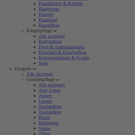
Haarbürsten & Kämme
Haarcreme
Haargel
Haarpaste
Haarpflege
Körperpflege
Alle anzeigen
Bodylotions
Deos & Antitranspirants
Duschgel & Duschpflege
Körperreinigung & Scrubs
Seife
Drogerie
Alle anzeigen
Gesichtspflege
Alle anzeigen
Anti-Aging
Augen
Lippen
Nachtpflege
Tagespflege
Rasur
Reinigung
Sonne
Zähne