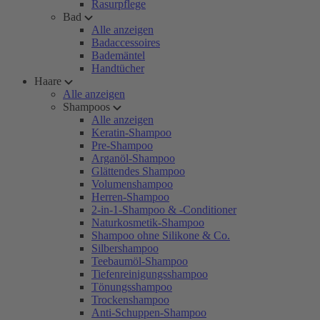
Rasurpflege
Bad
Alle anzeigen
Badaccessoires
Bademäntel
Handtücher
Haare
Alle anzeigen
Shampoos
Alle anzeigen
Keratin-Shampoo
Pre-Shampoo
Arganöl-Shampoo
Glättendes Shampoo
Volumenshampoo
Herren-Shampoo
2-in-1-Shampoo & -Conditioner
Naturkosmetik-Shampoo
Shampoo ohne Silikone & Co.
Silbershampoo
Teebaumöl-Shampoo
Tiefenreinigungsshampoo
Tönungsshampoo
Trockenshampoo
Anti-Schuppen-Shampoo