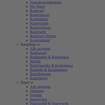
Nasenhaarentfernung
Pre-Shave
Rasiergel
Rasiermesser
Rasierpinsel
Rasierschale
Rasierschaum
Rasierseife
Rasiersets Herren
Rasierständer
Bartpflege
Alle anzeigen
Bartbalsam
Bartkämme & Bartbürsten
Bartöle
Bartschneider & Barttrimmer
Bartseife & Bartshampoo
Bartpflegesets
Bartscheren
Haare
Alle anzeigen
Shampoo
Pomade
Haarstyling
Haarausfall & Haarwuchs