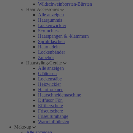
Wildschweinborsten-Bürsten
Haar-Accessoires
Alle anzeigen
Haargummis
Lockenwickler
Scrunchies
Haarspangen & -klammern
Sprühflaschen
Haarnadeln
Lockenbänder
Zubehör
Haarstyling-Geräte
Alle anzeigen
Glätteisen
Lockenstäbe
Heizwickler
Haartrockner
Haarschneidemaschine
Diffusor-Fön
Effilierschere
Friseurschere
Friseurumhänge
Warmluftbürsten
Make-up
Alle anzeigen