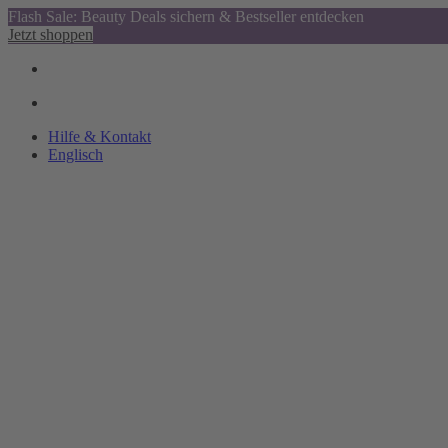
Flash Sale: Beauty Deals sichern & Bestseller entdecken
Jetzt shoppen
Hilfe & Kontakt
Englisch