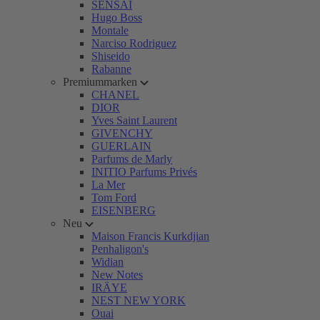
SENSAI
Hugo Boss
Montale
Narciso Rodriguez
Shiseido
Rabanne
Premiummarken
CHANEL
DIOR
Yves Saint Laurent
GIVENCHY
GUERLAIN
Parfums de Marly
INITIO Parfums Privés
La Mer
Tom Ford
EISENBERG
Neu
Maison Francis Kurkdjian
Penhaligon's
Widian
New Notes
IRÄYE
NEST NEW YORK
Ouai