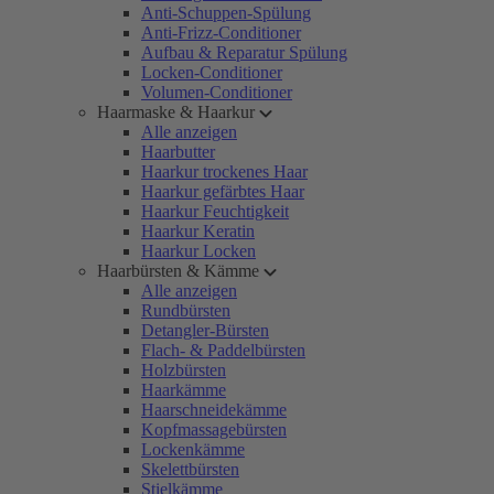
Anti-Schuppen-Spülung
Anti-Frizz-Conditioner
Aufbau & Reparatur Spülung
Locken-Conditioner
Volumen-Conditioner
Haarmaske & Haarkur
Alle anzeigen
Haarbutter
Haarkur trockenes Haar
Haarkur gefärbtes Haar
Haarkur Feuchtigkeit
Haarkur Keratin
Haarkur Locken
Haarbürsten & Kämme
Alle anzeigen
Rundbürsten
Detangler-Bürsten
Flach- & Paddelbürsten
Holzbürsten
Haarkämme
Haarschneidekämme
Kopfmassagebürsten
Lockenkämme
Skelettbürsten
Stielkämme