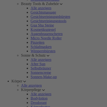
Beauty Tools & Zubehör
Alle anzeigen
Gesichtsmassage
Gesichtsreinigungsbürsten
Gesichtsreinigungstools
Gua Sha Steine
Kosmetikspiegel
Augenbrauenscheren
Micro Needle Roller
Pinzetten
Schlafmasken
Wimpernbürsten
Sonne & Schutz
Alle anzeigen
After Sun
Selbstbräuner
Sonnencreme
Sonnen-Make-up
Körper
Alle anzeigen
Körperpflege
Alle anzeigen
Bodylotion
Deodorant
Körperbutter