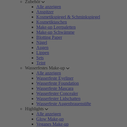
Zubehör
Alle anzeigen
Anspitzer
Kosmetikspiegel & Schminkspiegel
Kosmetiktaschen
Make-up Leerpaletten
Make-up Schwämme
Blotting Paper
Nägel
Augen
Lippen
Sets
Teint
Wasserfestes Make-up
Alle anzeigen
Wasserfeste Eyeliner
Wasserfeste Foundation
Wasserfeste Mascara
Wasserfester Concealer
Wasserfester Lidschatten
Wasserfeste Augenbrauenstifte
Highlights
Alle anzeigen
Glow Make-up
Veganes Make-up