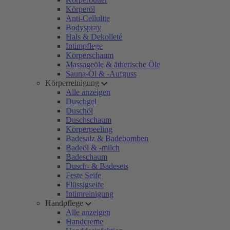
Körperöl
Anti-Cellulite
Bodyspray
Hals & Dekolleté
Intimpflege
Körperschaum
Massageöle & ätherische Öle
Sauna-Öl & -Aufguss
Körperreinigung
Alle anzeigen
Duschgel
Duschöl
Duschschaum
Körperpeeling
Badesalz & Badebomben
Badeöl & -milch
Badeschaum
Dusch- & Badesets
Feste Seife
Flüssigseife
Intimreinigung
Handpflege
Alle anzeigen
Handcreme