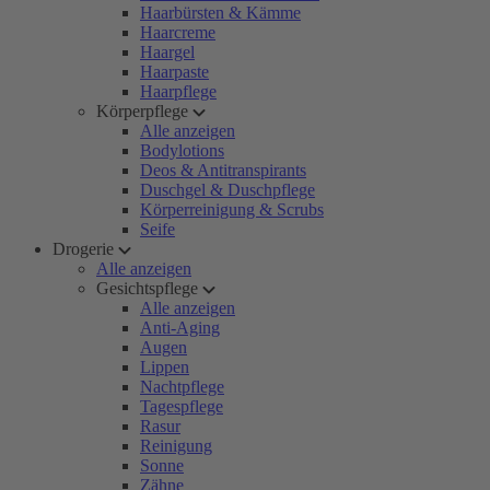
Haarbürsten & Kämme
Haarcreme
Haargel
Haarpaste
Haarpflege
Körperpflege
Alle anzeigen
Bodylotions
Deos & Antitranspirants
Duschgel & Duschpflege
Körperreinigung & Scrubs
Seife
Drogerie
Alle anzeigen
Gesichtspflege
Alle anzeigen
Anti-Aging
Augen
Lippen
Nachtpflege
Tagespflege
Rasur
Reinigung
Sonne
Zähne