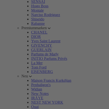
SENSAI
Hugo Boss
Montale
Narciso Rodriguez
Shiseido
Rabanne
Premiummarken
CHANEL
DIOR
Yves Saint Laurent
GIVENCHY
GUERLAIN
Parfums de Marly
INITIO Parfums Privés
La Mer
Tom Ford
EISENBERG
Neu
Maison Francis Kurkdjian
Penhaligon's
Widian
New Notes
IRÄYE
NEST NEW YORK
Ouai