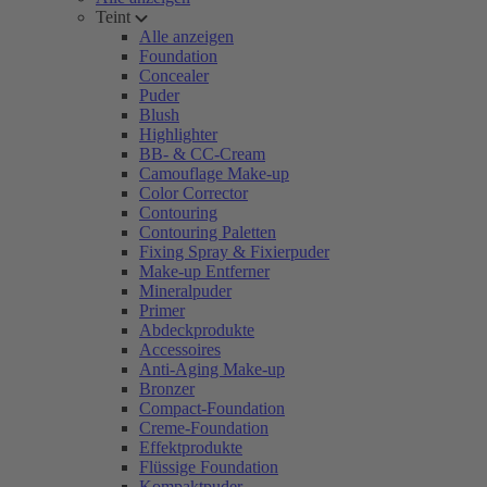
Teint
Alle anzeigen
Foundation
Concealer
Puder
Blush
Highlighter
BB- & CC-Cream
Camouflage Make-up
Color Corrector
Contouring
Contouring Paletten
Fixing Spray & Fixierpuder
Make-up Entferner
Mineralpuder
Primer
Abdeckprodukte
Accessoires
Anti-Aging Make-up
Bronzer
Compact-Foundation
Creme-Foundation
Effektprodukte
Flüssige Foundation
Kompaktpuder