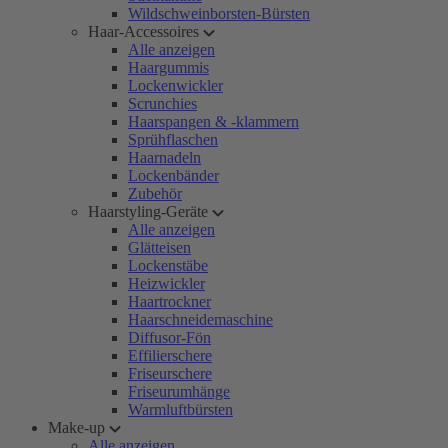
Wildschweinborsten-Bürsten
Haar-Accessoires
Alle anzeigen
Haargummis
Lockenwickler
Scrunchies
Haarspangen & -klammern
Sprühflaschen
Haarnadeln
Lockenbänder
Zubehör
Haarstyling-Geräte
Alle anzeigen
Glätteisen
Lockenstäbe
Heizwickler
Haartrockner
Haarschneidemaschine
Diffusor-Fön
Effilierschere
Friseurschere
Friseurumhänge
Warmluftbürsten
Make-up
Alle anzeigen