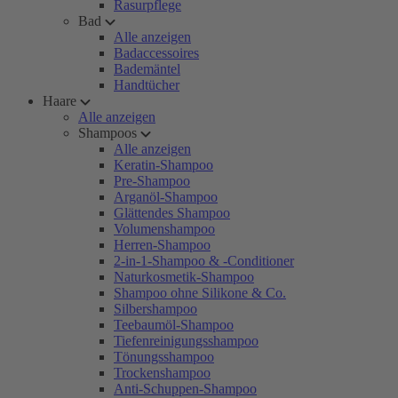
Rasurpflege
Bad
Alle anzeigen
Badaccessoires
Bademäntel
Handtücher
Haare
Alle anzeigen
Shampoos
Alle anzeigen
Keratin-Shampoo
Pre-Shampoo
Arganöl-Shampoo
Glättendes Shampoo
Volumenshampoo
Herren-Shampoo
2-in-1-Shampoo & -Conditioner
Naturkosmetik-Shampoo
Shampoo ohne Silikone & Co.
Silbershampoo
Teebaumöl-Shampoo
Tiefenreinigungsshampoo
Tönungsshampoo
Trockenshampoo
Anti-Schuppen-Shampoo