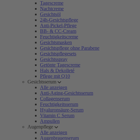
Tagescreme
Nachtcreme
Gesichtsöl
24h-Gesichtspflege
Anti-Pickel-Pflege
BB- & CC-Cream
Feuchtigkeitscreme
Gesichtsmasken
Gesichtspflege ohne Parabene
Gesichtspflegesets
Gesichtsspray
Getönte Tagescreme
Hals & Dekolleté
Pflege mit Q10
Gesichtsserum
Alle anzeigen
Anti-Aging-Gesichtsserum
Collagenserum
Feuchtigkeitsserum
Hyaluronsäure-Serum
Vitamin C Serum
Ampullen
Augenpflege
Alle anzeigen
Augenbrauenserum