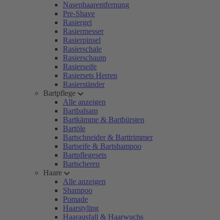
Nasenhaarentfernung
Pre-Shave
Rasiergel
Rasiermesser
Rasierpinsel
Rasierschale
Rasierschaum
Rasierseife
Rasiersets Herren
Rasierständer
Bartpflege
Alle anzeigen
Bartbalsam
Bartkämme & Bartbürsten
Bartöle
Bartschneider & Barttrimmer
Bartseife & Bartshampoo
Bartpflegesets
Bartscheren
Haare
Alle anzeigen
Shampoo
Pomade
Haarstyling
Haarausfall & Haarwuchs