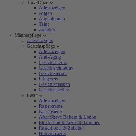
Travel Size
Alle anzeigen
Augen
Augenbrauen
Teint
Zubehör
Männerpflege
Alle anzeigen
Gesichtspflege
Alle anzeigen
Anti-Aging
Gesichtscreme
Gesichtsreinigung
Gesichtsserum
Pflegesets
Gesichtsmasken
Gesichtspeeling
Rasur
Alle anzeigen
Rasiercreme
Nassrasierer
After Shave Balsam & Lotion
Elektrische Rasierer & Trimmer
Rasierhobel & Zubehör
Herrenrasierer