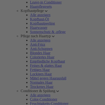
Leave-in Conditioner
Haarpflegesets
Kopfhautpflege
Alle anzeigen
Kopfhaut-Öl
Kopfhautpeeling
Haarwasser
Sonnenschutz & -pflege
Pflege nach Haartyp
Alle anzeigen
Anti-Frizz
Anti-Schuppen
Blondes Haar
Coloriertes Haar
Empfindliche Kopfhaut
Feines & glattes Haar
Fettiges Haar
Lockiges Haar
Mittel gegen Haarausfall
Normales Haar
Trockenes Haar
Conditioner & Spülung
Alle anzeigen
Color-Conditioner
Feuchtigkeits-Conditioner