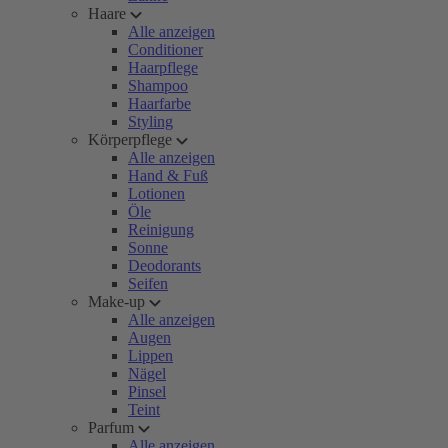
Haare
Alle anzeigen
Conditioner
Haarpflege
Shampoo
Haarfarbe
Styling
Körperpflege
Alle anzeigen
Hand & Fuß
Lotionen
Öle
Reinigung
Sonne
Deodorants
Seifen
Make-up
Alle anzeigen
Augen
Lippen
Nägel
Pinsel
Teint
Parfum
Alle anzeigen