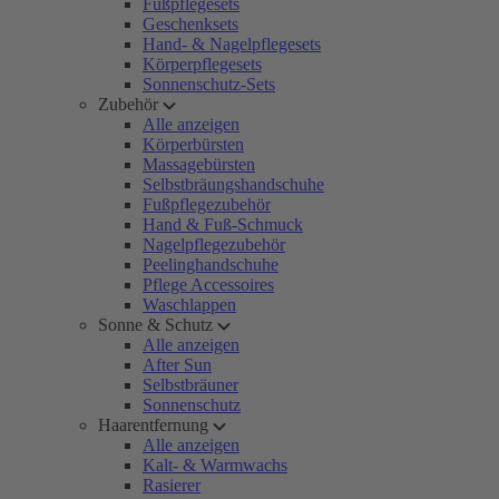
Fußpflegesets
Geschenksets
Hand- & Nagelpflegesets
Körperpflegesets
Sonnenschutz-Sets
Zubehör
Alle anzeigen
Körperbürsten
Massagebürsten
Selbstbräungshandschuhe
Fußpflegezubehör
Hand & Fuß-Schmuck
Nagelpflegezubehör
Peelinghandschuhe
Pflege Accessoires
Waschlappen
Sonne & Schutz
Alle anzeigen
After Sun
Selbstbräuner
Sonnenschutz
Haarentfernung
Alle anzeigen
Kalt- & Warmwachs
Rasierer