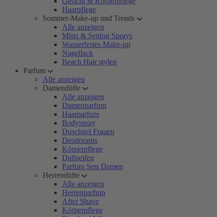
Gesicht & Körperpflege
Haarpflege
Sommer-Make-up und Trends
Alle anzeigen
Mists & Setting Sprays
Wasserfestes Make-up
Nagellack
Beach Hair stylen
Parfum
Alle anzeigen
Damendüfte
Alle anzeigen
Damenparfum
Haarparfum
Bodyspray
Duschgel Frauen
Deodorants
Körperpflege
Duftseifen
Parfum Sets Damen
Herrendüfte
Alle anzeigen
Herrenparfum
After Shave
Körperpflege