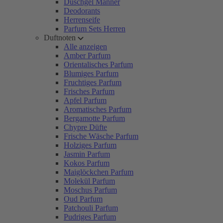
Duschgel Männer
Deodorants
Herrenseife
Parfum Sets Herren
Duftnoten
Alle anzeigen
Amber Parfum
Orientalisches Parfum
Blumiges Parfum
Fruchtiges Parfum
Frisches Parfum
Apfel Parfum
Aromatisches Parfum
Bergamotte Parfum
Chypre Düfte
Frische Wäsche Parfum
Holziges Parfum
Jasmin Parfum
Kokos Parfum
Maiglöckchen Parfum
Molekül Parfum
Moschus Parfum
Oud Parfum
Patchouli Parfum
Pudriges Parfum