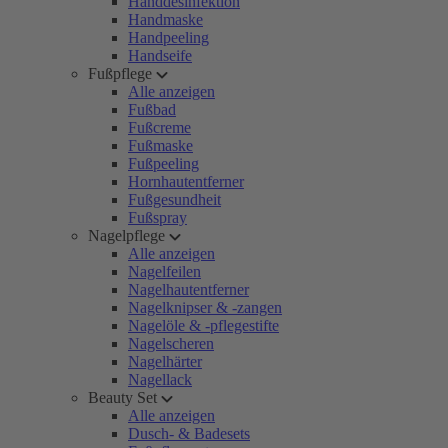
Handdesinfektion
Handmaske
Handpeeling
Handseife
Fußpflege
Alle anzeigen
Fußbad
Fußcreme
Fußmaske
Fußpeeling
Hornhautentferner
Fußgesundheit
Fußspray
Nagelpflege
Alle anzeigen
Nagelfeilen
Nagelhautentferner
Nagelknipser & -zangen
Nagelöle & -pflegestifte
Nagelscheren
Nagelhärter
Nagellack
Beauty Set
Alle anzeigen
Dusch- & Badesets