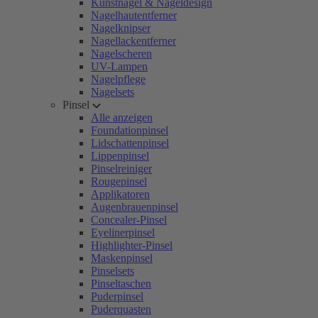
Kunstnägel & Nageldesign
Nagelhautentferner
Nagelknipser
Nagellackentferner
Nagelscheren
UV-Lampen
Nagelpflege
Nagelsets
Pinsel
Alle anzeigen
Foundationpinsel
Lidschattenpinsel
Lippenpinsel
Pinselreiniger
Rougepinsel
Applikatoren
Augenbrauenpinsel
Concealer-Pinsel
Eyelinerpinsel
Highlighter-Pinsel
Maskenpinsel
Pinselsets
Pinseltaschen
Puderpinsel
Puderquasten