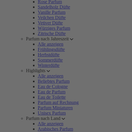
Rose Parfum
Sandelholz Düfte
Vanille Parfum
Veilchen Düfte
Vetiver Düfte
Würziges Parfum
Zitrische Düfte
Parfum nach Jahreszeit
Alle anzeigen
Frühlingsdüfte
Herbstdüfte
Sommerdüfte
Winterdüfte
Highlights
Alle anzeigen
Beliebtes Parfum
Eau de Cologne
Eau de Parfum
Eau de Toilette
Parfum auf Rechnung
Parfum Miniaturen
Unisex Parfum
Parfum nach Land
Alle anzeigen
Arabisches Parfum