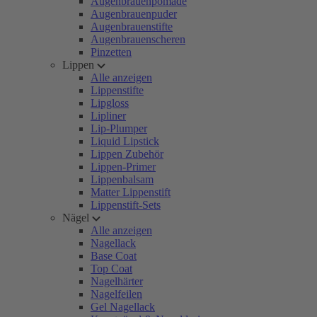
Augenbrauenpomade
Augenbrauenpuder
Augenbrauenstifte
Augenbrauenscheren
Pinzetten
Lippen
Alle anzeigen
Lippenstifte
Lipgloss
Lipliner
Lip-Plumper
Liquid Lipstick
Lippen Zubehör
Lippen-Primer
Lippenbalsam
Matter Lippenstift
Lippenstift-Sets
Nägel
Alle anzeigen
Nagellack
Base Coat
Top Coat
Nagelhärter
Nagelfeilen
Gel Nagellack