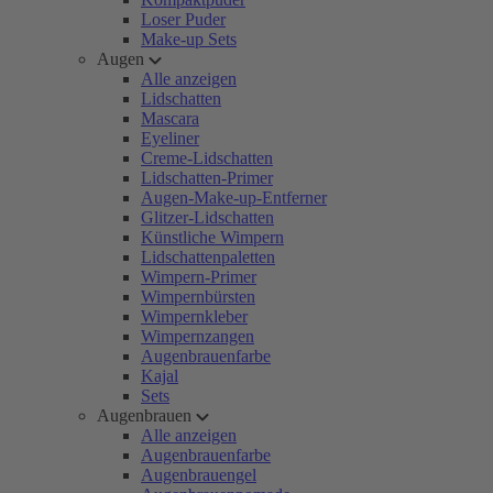
Loser Puder
Make-up Sets
Augen
Alle anzeigen
Lidschatten
Mascara
Eyeliner
Creme-Lidschatten
Lidschatten-Primer
Augen-Make-up-Entferner
Glitzer-Lidschatten
Künstliche Wimpern
Lidschattenpaletten
Wimpern-Primer
Wimpernbürsten
Wimpernkleber
Wimpernzangen
Augenbrauenfarbe
Kajal
Sets
Augenbrauen
Alle anzeigen
Augenbrauenfarbe
Augenbrauengel