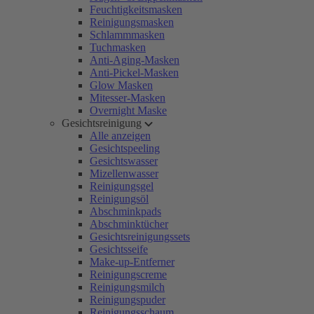
Feuchtigkeitsmasken
Reinigungsmasken
Schlammmasken
Tuchmasken
Anti-Aging-Masken
Anti-Pickel-Masken
Glow Masken
Mitesser-Masken
Overnight Maske
Gesichtsreinigung
Alle anzeigen
Gesichtspeeling
Gesichtswasser
Mizellenwasser
Reinigungsgel
Reinigungsöl
Abschminkpads
Abschminktücher
Gesichtsreinigungssets
Gesichtsseife
Make-up-Entferner
Reinigungscreme
Reinigungsmilch
Reinigungspuder
Reinigungsschaum