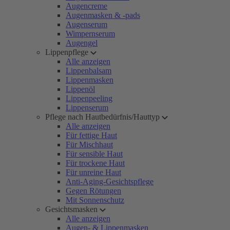
Augencreme
Augenmasken & -pads
Augenserum
Wimpernserum
Augengel
Lippenpflege
Alle anzeigen
Lippenbalsam
Lippenmasken
Lippenöl
Lippenpeeling
Lippenserum
Pflege nach Hautbedürfnis/Hauttyp
Alle anzeigen
Für fettige Haut
Für Mischhaut
Für sensible Haut
Für trockene Haut
Für unreine Haut
Anti-Aging-Gesichtspflege
Gegen Rötungen
Mit Sonnenschutz
Gesichtsmasken
Alle anzeigen
Augen- & Lippenmasken