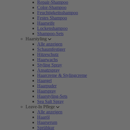
Repair-Shampoo
Color-Shampoo
Feuchtigkeitsshampoo
Festes Shampoo
Haarseife
Lockenshampoo
Shampoo-Sets
Haarstyling
Alle anzeigen
Schaumfestiger
Hitzeschutz
Haarwachs
Styling Spray
Ansatzspray
Haarcreme & Stylingcreme
Haargel
Haarpuder
Haarspray
Haarstyling-Sets
Sea Salt Spray
Leave-In Pflege
Alle anzeigen
Haaröl
Haarserum
Sprühkur