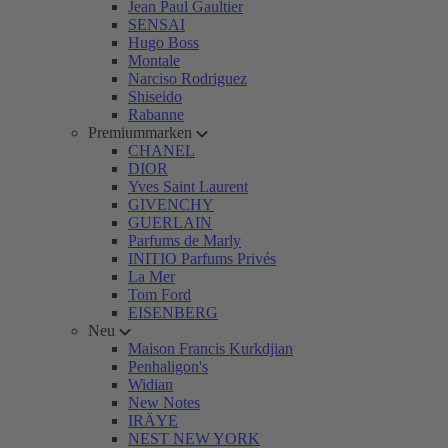
Jean Paul Gaultier
SENSAI
Hugo Boss
Montale
Narciso Rodriguez
Shiseido
Rabanne
Premiummarken
CHANEL
DIOR
Yves Saint Laurent
GIVENCHY
GUERLAIN
Parfums de Marly
INITIO Parfums Privés
La Mer
Tom Ford
EISENBERG
Neu
Maison Francis Kurkdjian
Penhaligon's
Widian
New Notes
IRÄYE
NEST NEW YORK