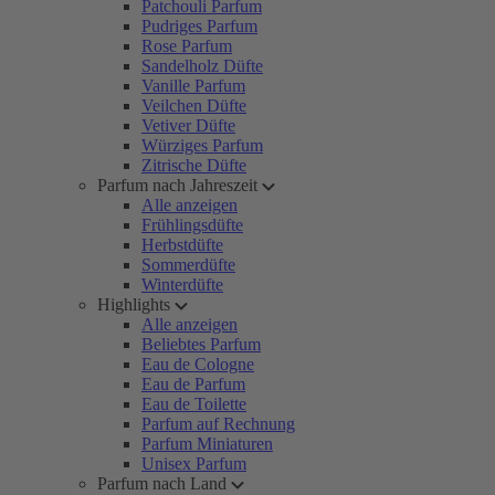
Patchouli Parfum
Pudriges Parfum
Rose Parfum
Sandelholz Düfte
Vanille Parfum
Veilchen Düfte
Vetiver Düfte
Würziges Parfum
Zitrische Düfte
Parfum nach Jahreszeit
Alle anzeigen
Frühlingsdüfte
Herbstdüfte
Sommerdüfte
Winterdüfte
Highlights
Alle anzeigen
Beliebtes Parfum
Eau de Cologne
Eau de Parfum
Eau de Toilette
Parfum auf Rechnung
Parfum Miniaturen
Unisex Parfum
Parfum nach Land