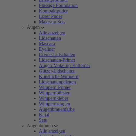
Flüssige Foundation
Kompaktpuder
Loser Puder
Make-up Sets
Augen
Alle anzeigen
Lidschatten
Mascara
Eyeliner
Creme-Lidschatten
Lidschatten-Primer
Augen-Make-up-Entferner
Glitzer-Lidschatten
Künstliche Wimpern
Lidschattenpaletten
Wimpern-Primer
Wimpernbürsten
Wimpernkleber
Wimpernzangen
Augenbrauenfarbe
Kajal
Sets
Augenbrauen
Alle anzeigen