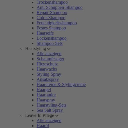
Trockenshampoo
Anti-Schuppen-Shampoo
Repair-Shampoo
Color-Shampoo
Feuchtigkeitsshampoo
Festes Shampoo
Haarseife
Lockenshampoo
Shampoo-Sets
Haarstyling
Alle anzeigen
Schaumfestiger
Hitzeschutz
Haarwachs
Styling Spray
Ansatzspray
Haarcreme & Stylingcreme
Haargel
Haarpuder
Haarspray
Haarstyling-Sets
Sea Salt Spray
Leave-In Pflege
Alle anzeigen
Haaröl