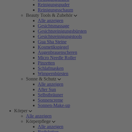
Reinigungspuder
Reinigungsschaum
Beauty Tools & Zubehör
Alle anzeigen
Gesichtsmassage
Gesichtsreinigungsbürsten
Gesichtsreinigungstools
Gua Sha Steine
Kosmetikspiegel
Augenbrauenscheren
Micro Needle Roller
Pinzetten
Schlafmasken
Wimpernbürsten
Sonne & Schutz
Alle anzeigen
After Sun
Selbstbräuner
Sonnencreme
Sonnen-Make-up
Körper
Alle anzeigen
Körperpflege
Alle anzeigen
Bodylotion