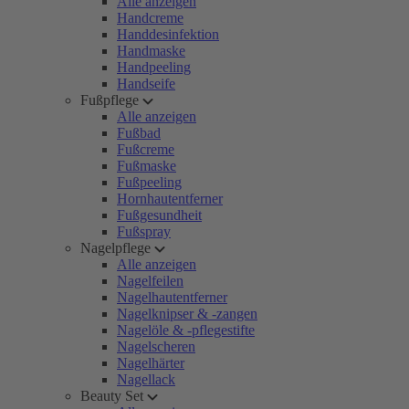
Alle anzeigen
Handcreme
Handdesinfektion
Handmaske
Handpeeling
Handseife
Fußpflege
Alle anzeigen
Fußbad
Fußcreme
Fußmaske
Fußpeeling
Hornhautentferner
Fußgesundheit
Fußspray
Nagelpflege
Alle anzeigen
Nagelfeilen
Nagelhautentferner
Nagelknipser & -zangen
Nagelöle & -pflegestifte
Nagelscheren
Nagelhärter
Nagellack
Beauty Set