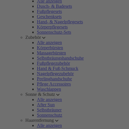
Alle anzeigen
Dusch- & Badesets
Fußpflegesets
Geschenksets
Hand- & Nagelpflegesets
Körperpflegesets
Sonnenschutz-Sets
Zubehör
Alle anzeigen
Körperbürsten
Massagebürsten
Selbstbräungshandschuhe
Fußpflegezubehör
Hand & Fuß-Schmuck
Nagelpflegezubehör
Peelinghandschuhe
Pflege Accessoires
Waschlappen
Sonne & Schutz
Alle anzeigen
After Sun
Selbstbräuner
Sonnenschutz
Haarentfernung
Alle anzeigen