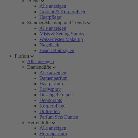
Pflege
Alle anzeigen
Gesicht & Körperpflege
Haarpflege
Sommer-Make-up und Trends
Alle anzeigen
Mists & Setting Sprays
Wasserfestes Make-up
Nagellack
Beach Hair stylen
Parfum
Alle anzeigen
Damendüfte
Alle anzeigen
Damenparfum
Haarparfum
Bodyspray
Duschgel Frauen
Deodorants
Körperpflege
Duftseifen
Parfum Sets Damen
Herrendüfte
Alle anzeigen
Herrenparfum