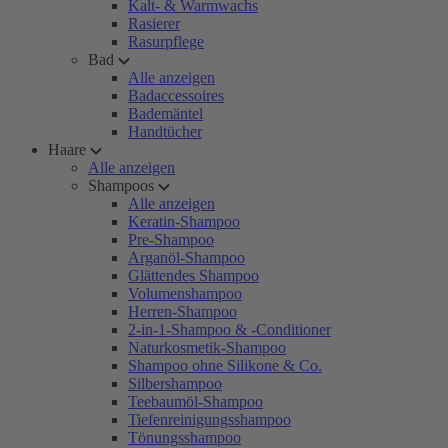
Kalt- & Warmwachs
Rasierer
Rasurpflege
Bad
Alle anzeigen
Badaccessoires
Bademäntel
Handtücher
Haare
Alle anzeigen
Shampoos
Alle anzeigen
Keratin-Shampoo
Pre-Shampoo
Arganöl-Shampoo
Glättendes Shampoo
Volumenshampoo
Herren-Shampoo
2-in-1-Shampoo & -Conditioner
Naturkosmetik-Shampoo
Shampoo ohne Silikone & Co.
Silbershampoo
Teebaumöl-Shampoo
Tiefenreinigungsshampoo
Tönungsshampoo