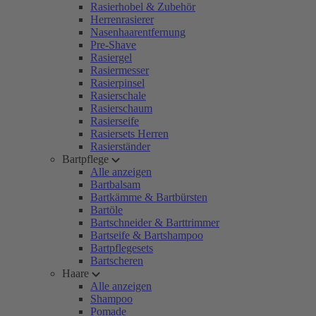
Rasierhobel & Zubehör
Herrenrasierer
Nasenhaarentfernung
Pre-Shave
Rasiergel
Rasiermesser
Rasierpinsel
Rasierschale
Rasierschaum
Rasierseife
Rasiersets Herren
Rasierständer
Bartpflege
Alle anzeigen
Bartbalsam
Bartkämme & Bartbürsten
Bartöle
Bartschneider & Barttrimmer
Bartseife & Bartshampoo
Bartpflegesets
Bartscheren
Haare
Alle anzeigen
Shampoo
Pomade