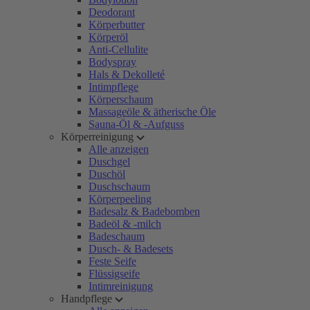
Deodorant
Körperbutter
Körperöl
Anti-Cellulite
Bodyspray
Hals & Dekolleté
Intimpflege
Körperschaum
Massageöle & ätherische Öle
Sauna-Öl & -Aufguss
Körperreinigung
Alle anzeigen
Duschgel
Duschöl
Duschschaum
Körperpeeling
Badesalz & Badebomben
Badeöl & -milch
Badeschaum
Dusch- & Badesets
Feste Seife
Flüssigseife
Intimreinigung
Handpflege