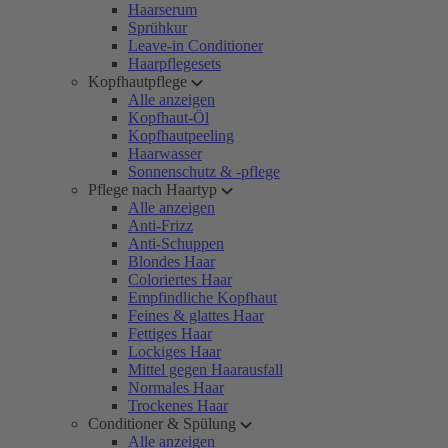
Haarserum
Sprühkur
Leave-in Conditioner
Haarpflegesets
Kopfhautpflege
Alle anzeigen
Kopfhaut-Öl
Kopfhautpeeling
Haarwasser
Sonnenschutz & -pflege
Pflege nach Haartyp
Alle anzeigen
Anti-Frizz
Anti-Schuppen
Blondes Haar
Coloriertes Haar
Empfindliche Kopfhaut
Feines & glattes Haar
Fettiges Haar
Lockiges Haar
Mittel gegen Haarausfall
Normales Haar
Trockenes Haar
Conditioner & Spülung
Alle anzeigen