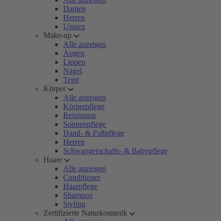
Damen
Herren
Unisex
Make-up
Alle anzeigen
Augen
Lippen
Nägel
Teint
Körper
Alle anzeigen
Körperpflege
Reinigung
Sonnenpflege
Hand- & Fußpflege
Herren
Schwangerschafts- & Babypflege
Haare
Alle anzeigen
Conditioner
Haarpflege
Shampoo
Styling
Zertifizierte Naturkosmetik