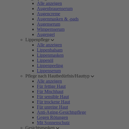
Alle anzeigen
Augenbrauenserum
Augencreme
Augenmasken & -pads
Augenserum
Wimpernserum
Augengel
Lippenpflege
Alle anzeigen
Lippenbalsam
Lippenmasken
Lippenöl
Lippenpeeling
Lippenserum
Pflege nach Hautbedürfnis/Hauttyp
Alle anzeigen
Für fettige Haut
Für Mischhaut
Für sensible Haut
Für trockene Haut
Für unreine Haut
Anti-Aging-Gesichtspflege
Gegen Rötungen
Mit Sonnenschutz
Gesichtsmasken