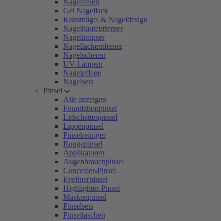
Nagelfeilen
Gel Nagellack
Kunstnägel & Nageldesign
Nagelhautentferner
Nagelknipser
Nagellackentferner
Nagelscheren
UV-Lampen
Nagelpflege
Nagelsets
Pinsel
Alle anzeigen
Foundationpinsel
Lidschattenpinsel
Lippenpinsel
Pinselreiniger
Rougepinsel
Applikatoren
Augenbrauenpinsel
Concealer-Pinsel
Eyelinerpinsel
Highlighter-Pinsel
Maskenpinsel
Pinselsets
Pinseltaschen