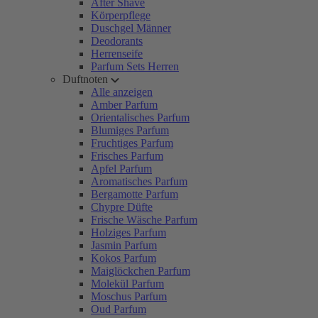
After Shave
Körperpflege
Duschgel Männer
Deodorants
Herrenseife
Parfum Sets Herren
Duftnoten
Alle anzeigen
Amber Parfum
Orientalisches Parfum
Blumiges Parfum
Fruchtiges Parfum
Frisches Parfum
Apfel Parfum
Aromatisches Parfum
Bergamotte Parfum
Chypre Düfte
Frische Wäsche Parfum
Holziges Parfum
Jasmin Parfum
Kokos Parfum
Maiglöckchen Parfum
Molekül Parfum
Moschus Parfum
Oud Parfum