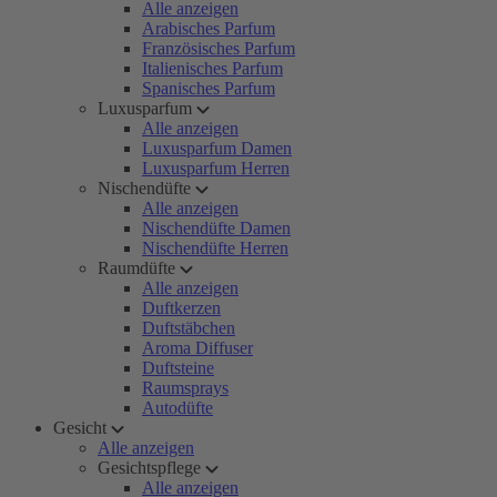
Alle anzeigen
Arabisches Parfum
Französisches Parfum
Italienisches Parfum
Spanisches Parfum
Luxusparfum
Alle anzeigen
Luxusparfum Damen
Luxusparfum Herren
Nischendüfte
Alle anzeigen
Nischendüfte Damen
Nischendüfte Herren
Raumdüfte
Alle anzeigen
Duftkerzen
Duftstäbchen
Aroma Diffuser
Duftsteine
Raumsprays
Autodüfte
Gesicht
Alle anzeigen
Gesichtspflege
Alle anzeigen