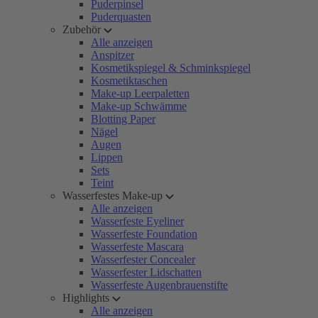
Puderpinsel
Puderquasten
Zubehör
Alle anzeigen
Anspitzer
Kosmetikspiegel & Schminkspiegel
Kosmetiktaschen
Make-up Leerpaletten
Make-up Schwämme
Blotting Paper
Nägel
Augen
Lippen
Sets
Teint
Wasserfestes Make-up
Alle anzeigen
Wasserfeste Eyeliner
Wasserfeste Foundation
Wasserfeste Mascara
Wasserfester Concealer
Wasserfester Lidschatten
Wasserfeste Augenbrauenstifte
Highlights
Alle anzeigen