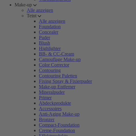
Make-up
Alle anzeigen
Teint
Alle anzeigen
Foundation
Concealer
Puder
Blush
Highlighter
BB- & CC-Cream
Camouflage Make-up
Color Corrector
Contouring
Contouring Paletten
Fixing Spray & Fixierpuder
Make-up Entferner
Mineralpuder
Primer
Abdeckprodukte
Accessoires
Anti-Aging Make-up
Bronzer
Compact-Foundation
Creme-Foundation
Effektprodukte