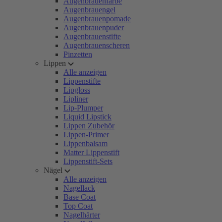
Augenbrauenfarbe
Augenbrauengel
Augenbrauenpomade
Augenbrauenpuder
Augenbrauenstifte
Augenbrauenscheren
Pinzetten
Lippen
Alle anzeigen
Lippenstifte
Lipgloss
Lipliner
Lip-Plumper
Liquid Lipstick
Lippen Zubehör
Lippen-Primer
Lippenbalsam
Matter Lippenstift
Lippenstift-Sets
Nägel
Alle anzeigen
Nagellack
Base Coat
Top Coat
Nagelhärter