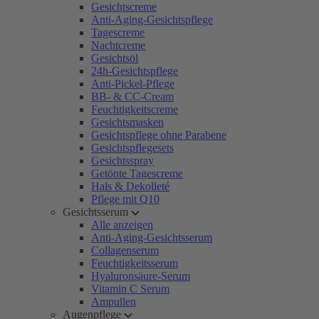
Gesichtscreme
Anti-Aging-Gesichtspflege
Tagescreme
Nachtcreme
Gesichtsöl
24h-Gesichtspflege
Anti-Pickel-Pflege
BB- & CC-Cream
Feuchtigkeitscreme
Gesichtsmasken
Gesichtspflege ohne Parabene
Gesichtspflegesets
Gesichtsspray
Getönte Tagescreme
Hals & Dekolleté
Pflege mit Q10
Gesichtsserum
Alle anzeigen
Anti-Aging-Gesichtsserum
Collagenserum
Feuchtigkeitsserum
Hyaluronsäure-Serum
Vitamin C Serum
Ampullen
Augenpflege