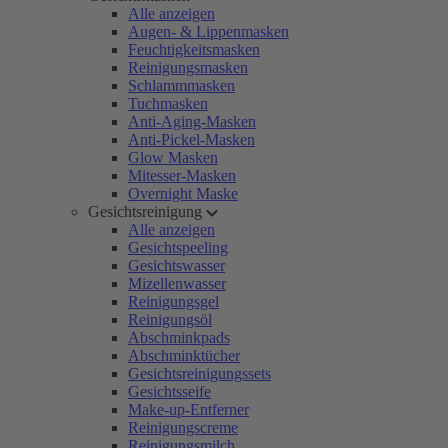
Alle anzeigen
Augen- & Lippenmasken
Feuchtigkeitsmasken
Reinigungsmasken
Schlammmasken
Tuchmasken
Anti-Aging-Masken
Anti-Pickel-Masken
Glow Masken
Mitesser-Masken
Overnight Maske
Gesichtsreinigung
Alle anzeigen
Gesichtspeeling
Gesichtswasser
Mizellenwasser
Reinigungsgel
Reinigungsöl
Abschminkpads
Abschminktücher
Gesichtsreinigungssets
Gesichtsseife
Make-up-Entferner
Reinigungscreme
Reinigungsmilch