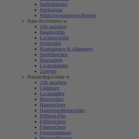
Skelettbürsten
Stielkämme
Wildschweinborsten-Bürsten
Haar-Accessoires
Alle anzeigen
Haargummis
Lockenwickler
Scrunchies
Haarspangen & -klammern
Sprühflaschen
Haarnadeln
Lockenbänder
Zubehör
Haarstyling-Geräte
Alle anzeigen
Glätteisen
Lockenstäbe
Heizwickler
Haartrockner
Haarschneidemaschine
Diffusor-Fön
Effilierschere
Friseurschere
Friseurumhänge
Warmluftbürsten