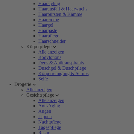
Haarstyling
Haarausfall & Haarwuchs
Haarbürsten & Kämme
Haarcreme
Haargel
Haarpaste
Haarpflege
Haarschneider
Körperpflege
Alle anzeigen
Bodylotions
Deos & Antitranspirants
Duschgel & Duschpflege
Körperreinigung & Scrubs
Seife
Drogerie
Alle anzeigen
Gesichtspflege
Alle anzeigen
Anti-Aging
Augen
Lippen
Nachtpflege
Tagespflege
Rasur