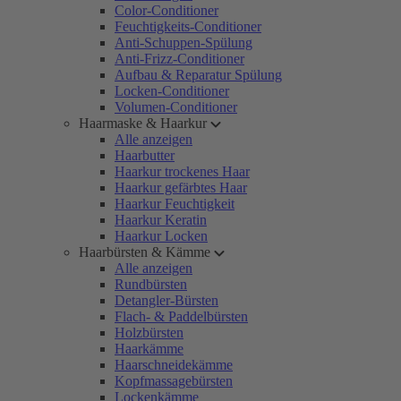
Color-Conditioner
Feuchtigkeits-Conditioner
Anti-Schuppen-Spülung
Anti-Frizz-Conditioner
Aufbau & Reparatur Spülung
Locken-Conditioner
Volumen-Conditioner
Haarmaske & Haarkur
Alle anzeigen
Haarbutter
Haarkur trockenes Haar
Haarkur gefärbtes Haar
Haarkur Feuchtigkeit
Haarkur Keratin
Haarkur Locken
Haarbürsten & Kämme
Alle anzeigen
Rundbürsten
Detangler-Bürsten
Flach- & Paddelbürsten
Holzbürsten
Haarkämme
Haarschneidekämme
Kopfmassagebürsten
Lockenkämme