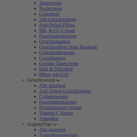
Tagescreme
Nachtcreme
Gesichtsöl
24h-Gesichtspflege
Anti-Pickel-Pflege
BB- & CC-Cream
Feuchtigkeitscreme
Gesichtsmasken
Gesichtspflege ohne Parabene
Gesichtspflegesets
Gesichtsspray
Getönte Tagescreme
Hals & Dekolleté
Pflege mit Q10
Gesichtsserum
Alle anzeigen
Anti-Aging-Gesichtsserum
Collagenserum
Feuchtigkeitsserum
Hyaluronsäure-Serum
Vitamin C Serum
Ampullen
Augenpflege
Alle anzeigen
Augenbrauenserum