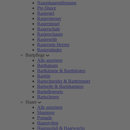
Nasenhaarentfernung
Pre-Shave
Rasiergel
Rasiermesser
Rasierpinsel
Rasierschale
Rasierschaum
Rasierseife
Rasiersets Herren
Rasierständer
Bartpflege
Alle anzeigen
Bartbalsam
Bartkämme & Bartbürsten
Bartöle
Bartschneider & Barttrimmer
Bartseife & Bartshampoo
Bartpflegesets
Bartscheren
Haare
Alle anzeigen
Shampoo
Pomade
Haarstyling
Haarausfall & Haarwuchs