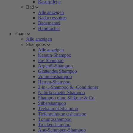
Rasurpflege
Bad
Alle anzeigen
Badaccessoires
Bademäntel
Handtücher
Haare
Alle anzeigen
Shampoos
Alle anzeigen
Keratin-Shampoo
Pre-Shampoo
Arganöl-Shampoo
Glättendes Shampoo
Volumenshampoo
Herren-Shampoo
2-in-1-Shampoo & -Conditioner
Naturkosmetik-Shampoo
Shampoo ohne Silikone & Co.
Silbershampoo
Teebaumöl-Shampoo
Tiefenreinigungsshampoo
Tönungsshampoo
Trockenshampoo
Anti-Schuppen-Shampoo