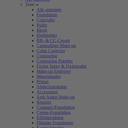
Teint
Alle anzeigen
Foundation
Concealer
Puder
Blush
Highlighter
BB- & CC-Cream
Camouflage Make-up
Color Corrector
Contouring
Contouring Paletten
Fixing Spray & Fixierpuder
Make-up Entferner
Mineralpuder
Primer
Abdeckprodukte
Accessoires
Anti-Aging Make-up
Bronzer
Compact-Foundation
Creme-Foundation
Effektprodukte
Flüssige Foundation
Kompaktpuder