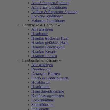
Anti-Schuppen-Spülung
Anti-Frizz-Conditioner
Aufbau & Reparatur Spülung
Locken-Conditioner
Volumen-Conditioner
Haarmaske & Haarkur
Alle anzeigen
Haarbutter
Haarkur trockenes Haar
Haarkur gefärbtes Haar
Haarkur Feuchtigkeit
Haarkur Keratin
Haarkur Locken
Haarbürsten & Kämme
Alle anzeigen
Rundbürsten
Detangler-Bürsten
Flach- & Paddelbürsten
Holzbürsten
Haarkämme
Haarschneidekämme
Kopfmassagebürsten
Lockenkämme
Skelettbürsten
Stielkämme