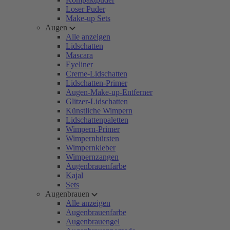
Loser Puder
Make-up Sets
Augen
Alle anzeigen
Lidschatten
Mascara
Eyeliner
Creme-Lidschatten
Lidschatten-Primer
Augen-Make-up-Entferner
Glitzer-Lidschatten
Künstliche Wimpern
Lidschattenpaletten
Wimpern-Primer
Wimpernbürsten
Wimpernkleber
Wimpernzangen
Augenbrauenfarbe
Kajal
Sets
Augenbrauen
Alle anzeigen
Augenbrauenfarbe
Augenbrauengel