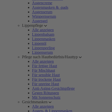
Augencreme
Augenmasken & -pads
Augenserum
Wimpernserum
Augengel
Lippenpflege
Alle anzeigen
Lippenbalsam
Lippenmasken
Lippenöl
Lippenpeeling
Lippenserum
Pflege nach Hautbedürfnis/Hauttyp
Alle anzeigen
Für fettige Haut
Für Mischhaut
Für sensible Haut
Für trockene Haut
Für unreine Haut
Anti-Aging-Gesichtspflege
Gegen Rötungen
Mit Sonnenschutz
Gesichtsmasken
Alle anzeigen
Augen- & Lippenmasken