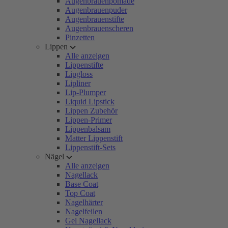
Augenbrauenpomade
Augenbrauenpuder
Augenbrauenstifte
Augenbrauenscheren
Pinzetten
Lippen
Alle anzeigen
Lippenstifte
Lipgloss
Lipliner
Lip-Plumper
Liquid Lipstick
Lippen Zubehör
Lippen-Primer
Lippenbalsam
Matter Lippenstift
Lippenstift-Sets
Nägel
Alle anzeigen
Nagellack
Base Coat
Top Coat
Nagelhärter
Nagelfeilen
Gel Nagellack