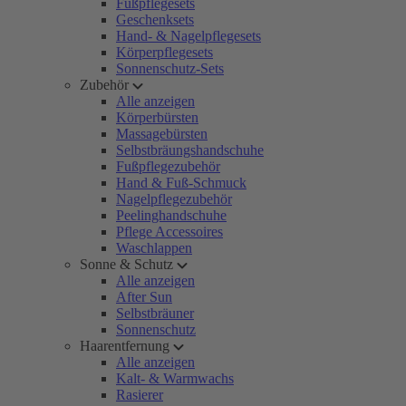
Fußpflegesets
Geschenksets
Hand- & Nagelpflegesets
Körperpflegesets
Sonnenschutz-Sets
Zubehör
Alle anzeigen
Körperbürsten
Massagebürsten
Selbstbräungshandschuhe
Fußpflegezubehör
Hand & Fuß-Schmuck
Nagelpflegezubehör
Peelinghandschuhe
Pflege Accessoires
Waschlappen
Sonne & Schutz
Alle anzeigen
After Sun
Selbstbräuner
Sonnenschutz
Haarentfernung
Alle anzeigen
Kalt- & Warmwachs
Rasierer