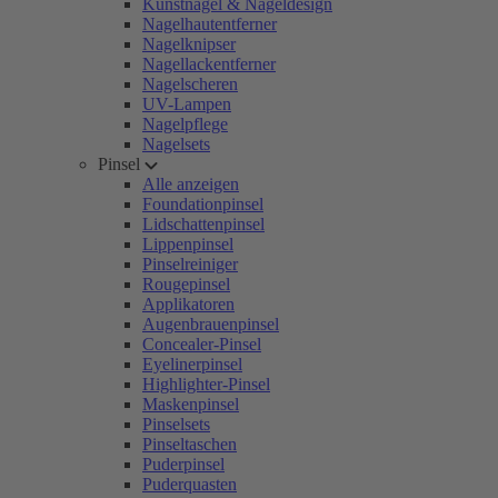
Kunstnägel & Nageldesign
Nagelhautentferner
Nagelknipser
Nagellackentferner
Nagelscheren
UV-Lampen
Nagelpflege
Nagelsets
Pinsel
Alle anzeigen
Foundationpinsel
Lidschattenpinsel
Lippenpinsel
Pinselreiniger
Rougepinsel
Applikatoren
Augenbrauenpinsel
Concealer-Pinsel
Eyelinerpinsel
Highlighter-Pinsel
Maskenpinsel
Pinselsets
Pinseltaschen
Puderpinsel
Puderquasten