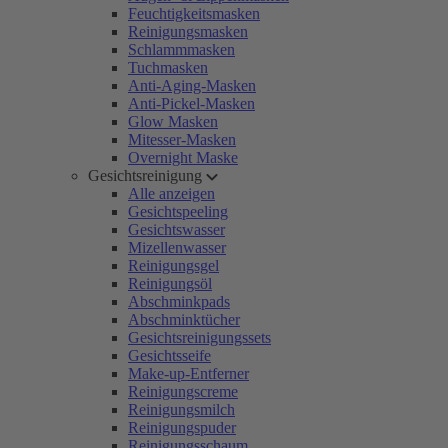
Feuchtigkeitsmasken
Reinigungsmasken
Schlammmasken
Tuchmasken
Anti-Aging-Masken
Anti-Pickel-Masken
Glow Masken
Mitesser-Masken
Overnight Maske
Gesichtsreinigung
Alle anzeigen
Gesichtspeeling
Gesichtswasser
Mizellenwasser
Reinigungsgel
Reinigungsöl
Abschminkpads
Abschminktücher
Gesichtsreinigungssets
Gesichtsseife
Make-up-Entferner
Reinigungscreme
Reinigungsmilch
Reinigungspuder
Reinigungsschaum