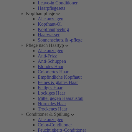
Leave-in Conditioner
Haarpflegesets
Kopfhautpflege
Alle anzeigen
Kopfhaut-Öl
Kopfhautpeeling
Haarwasser
Sonnenschutz & -pflege
Pflege nach Haartyp
Alle anzeigen
Anti-Frizz
Anti-Schuppen
Blondes Haar
Coloriertes Haar
Empfindliche Kopfhaut
Feines & glattes Haar
Fettiges Haar
Lockiges Haar
Mittel gegen Haarausfall
Normales Haar
Trockenes Haar
Conditioner & Spülung
Alle anzeigen
Color-Conditioner
Feuchtigkeits-Conditioner