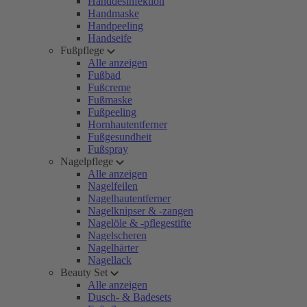
Handdesinfektion
Handmaske
Handpeeling
Handseife
Fußpflege
Alle anzeigen
Fußbad
Fußcreme
Fußmaske
Fußpeeling
Hornhautentferner
Fußgesundheit
Fußspray
Nagelpflege
Alle anzeigen
Nagelfeilen
Nagelhautentferner
Nagelknipser & -zangen
Nagelöle & -pflegestifte
Nagelscheren
Nagelhärter
Nagellack
Beauty Set
Alle anzeigen
Dusch- & Badesets