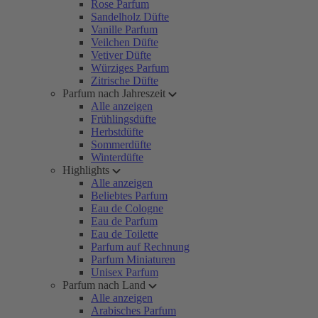
Rose Parfum
Sandelholz Düfte
Vanille Parfum
Veilchen Düfte
Vetiver Düfte
Würziges Parfum
Zitrische Düfte
Parfum nach Jahreszeit
Alle anzeigen
Frühlingsdüfte
Herbstdüfte
Sommerdüfte
Winterdüfte
Highlights
Alle anzeigen
Beliebtes Parfum
Eau de Cologne
Eau de Parfum
Eau de Toilette
Parfum auf Rechnung
Parfum Miniaturen
Unisex Parfum
Parfum nach Land
Alle anzeigen
Arabisches Parfum