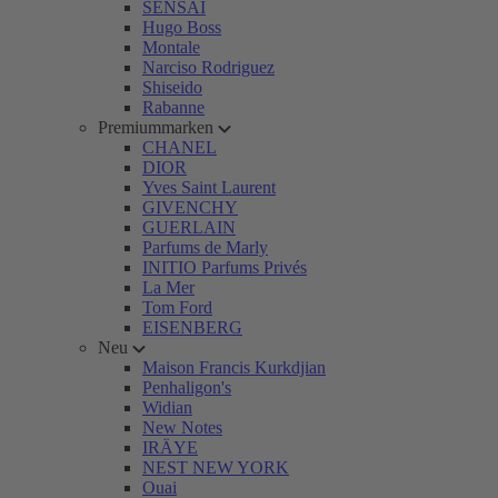
SENSAI
Hugo Boss
Montale
Narciso Rodriguez
Shiseido
Rabanne
Premiummarken
CHANEL
DIOR
Yves Saint Laurent
GIVENCHY
GUERLAIN
Parfums de Marly
INITIO Parfums Privés
La Mer
Tom Ford
EISENBERG
Neu
Maison Francis Kurkdjian
Penhaligon's
Widian
New Notes
IRÄYE
NEST NEW YORK
Ouai