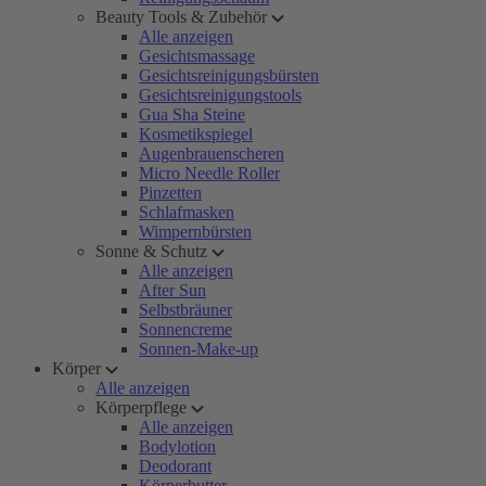
Beauty Tools & Zubehör
Alle anzeigen
Gesichtsmassage
Gesichtsreinigungsbürsten
Gesichtsreinigungstools
Gua Sha Steine
Kosmetikspiegel
Augenbrauenscheren
Micro Needle Roller
Pinzetten
Schlafmasken
Wimpernbürsten
Sonne & Schutz
Alle anzeigen
After Sun
Selbstbräuner
Sonnencreme
Sonnen-Make-up
Körper
Alle anzeigen
Körperpflege
Alle anzeigen
Bodylotion
Deodorant
Körperbutter