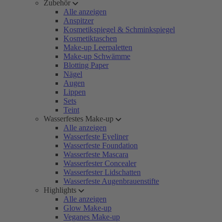
Zubehör
Alle anzeigen
Anspitzer
Kosmetikspiegel & Schminkspiegel
Kosmetiktaschen
Make-up Leerpaletten
Make-up Schwämme
Blotting Paper
Nägel
Augen
Lippen
Sets
Teint
Wasserfestes Make-up
Alle anzeigen
Wasserfeste Eyeliner
Wasserfeste Foundation
Wasserfeste Mascara
Wasserfester Concealer
Wasserfester Lidschatten
Wasserfeste Augenbrauenstifte
Highlights
Alle anzeigen
Glow Make-up
Veganes Make-up