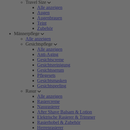
Travel Size
Alle anzeigen
Augen
Augenbrauen
Teint
Zubehör
Männerpflege
Alle anzeigen
Gesichtspflege
Alle anzeigen
Anti-Aging
Gesichtscreme
Gesichtsreinigung
Gesichtsserum
Pflegesets
Gesichtsmasken
Gesichtspeeling
Rasur
Alle anzeigen
Rasiercreme
Nassrasierer
After Shave Balsam & Lotion
Elektrische Rasierer & Trimmer
Rasierhobel & Zubehör
Herrenrasierer