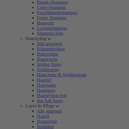
Repair-Shampoo
Color-Shampoo
Feuchtigkeitsshampoo
Festes Shampoo
Haarseife
Lockenshampoo
Shampoo-Sets
Haarstyling
Alle anzeigen
Schaumfestiger
Hitzeschutz
Haarwachs
Styling Spray
Ansatzspray
Haarcreme & Stylingcreme
Haargel
Haarpuder
Haarspray
Haarstyling-Sets
Sea Salt Spray
Leave-In Pflege
Alle anzeigen
Haaröl
Haarserum
Sprühkur