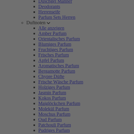
Duschgel Männer
Deodorants
Herrenseife
Parfum Sets Herren
Duftnoten
Alle anzeigen
Amber Parfum
Orientalisches Parfum
Blumiges Parfum
Fruchtiges Parfum
Frisches Parfum
Apfel Parfum
Aromatisches Parfum
Bergamotte Parfum
Chypre Düfte
Frische Wäsche Parfum
Holziges Parfum
Jasmin Parfum
Kokos Parfum
Maiglöckchen Parfum
Molekül Parfum
Moschus Parfum
Oud Parfum
Patchouli Parfum
Pudriges Parfum