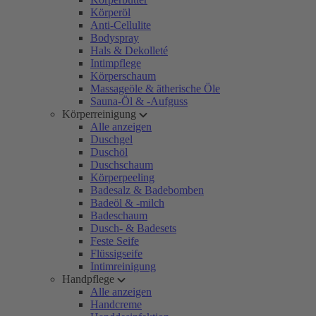
Körperöl
Anti-Cellulite
Bodyspray
Hals & Dekolleté
Intimpflege
Körperschaum
Massageöle & ätherische Öle
Sauna-Öl & -Aufguss
Körperreinigung
Alle anzeigen
Duschgel
Duschöl
Duschschaum
Körperpeeling
Badesalz & Badebomben
Badeöl & -milch
Badeschaum
Dusch- & Badesets
Feste Seife
Flüssigseife
Intimreinigung
Handpflege
Alle anzeigen
Handcreme