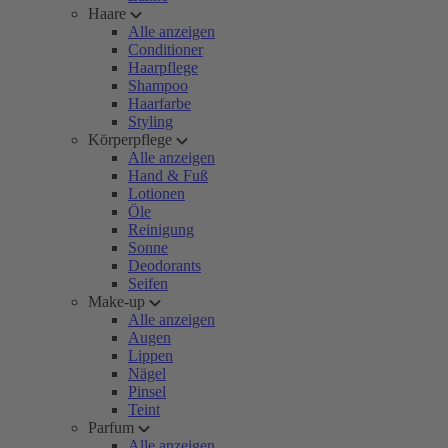
Haare
Alle anzeigen
Conditioner
Haarpflege
Shampoo
Haarfarbe
Styling
Körperpflege
Alle anzeigen
Hand & Fuß
Lotionen
Öle
Reinigung
Sonne
Deodorants
Seifen
Make-up
Alle anzeigen
Augen
Lippen
Nägel
Pinsel
Teint
Parfum
Alle anzeigen