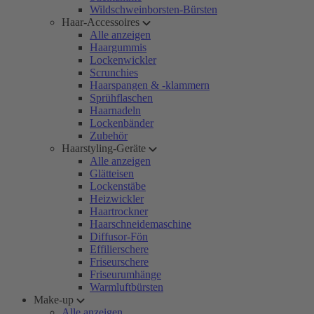
Wildschweinborsten-Bürsten
Haar-Accessoires
Alle anzeigen
Haargummis
Lockenwickler
Scrunchies
Haarspangen & -klammern
Sprühflaschen
Haarnadeln
Lockenbänder
Zubehör
Haarstyling-Geräte
Alle anzeigen
Glätteisen
Lockenstäbe
Heizwickler
Haartrockner
Haarschneidemaschine
Diffusor-Fön
Effilierschere
Friseurschere
Friseurumhänge
Warmluftbürsten
Make-up
Alle anzeigen