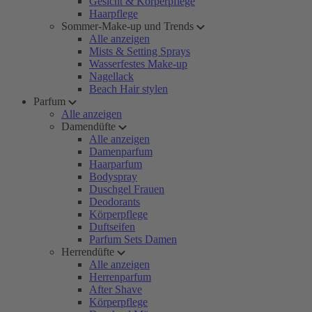
Gesicht & Körperpflege
Haarpflege
Sommer-Make-up und Trends
Alle anzeigen
Mists & Setting Sprays
Wasserfestes Make-up
Nagellack
Beach Hair stylen
Parfum
Alle anzeigen
Damendüfte
Alle anzeigen
Damenparfum
Haarparfum
Bodyspray
Duschgel Frauen
Deodorants
Körperpflege
Duftseifen
Parfum Sets Damen
Herrendüfte
Alle anzeigen
Herrenparfum
After Shave
Körperpflege