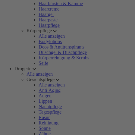
Haarbürsten & Kämme
Haarcreme
Haargel
Haarpaste
Haarpflege
Körperpflege
Alle anzeigen
Bodylotions
Deos & Antitranspirants
Duschgel & Duschpflege
Körperreinigung & Scrubs
Seife
Drogerie
Alle anzeigen
Gesichtspflege
Alle anzeigen
Anti-Aging
Augen
Lippen
Nachtpflege
Tagespflege
Rasur
Reinigung
Sonne
Zähne